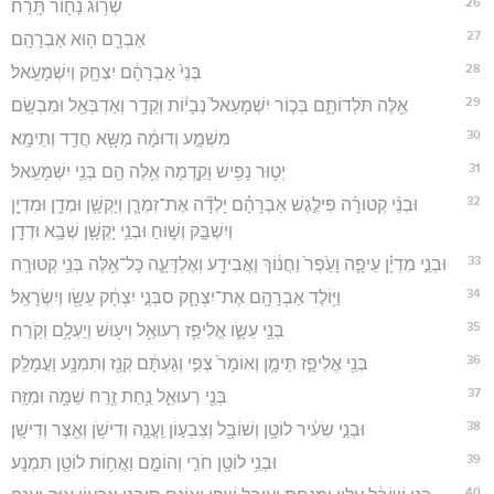
26
שְׂר֥וּג נָח֖וֹר תָּֽרַח׃
27
אַבְרָ֖ם ה֥וּא אַבְרָהָֽם׃
28
בְּנֵי֙ אַבְרָהָ֔ם יִצְחָ֖ק וְיִשְׁמָעֵֽאל׃
29
אֵ֖לֶּה תֹּלְדוֹתָ֑ם בְּכ֤וֹר יִשְׁמָעֵאל֙ נְבָי֔וֹת וְקֵדָ֥ר וְאַדְבְּאֵ֖ל וּמִבְשָֽׂם׃
30
מִשְׁמָ֣ע וְדוּמָ֔ה מַשָּׂ֖א חֲדַ֥ד וְתֵימָֽא׃
31
יְט֥וּר נָפִ֖ישׁ וָקֵ֑דְמָה אֵ֥לֶּה הֵ֖ם בְּנֵ֥י יִשְׁמָעֵֽאל׃
32
וּבְנֵ֨י קְטוּרָ֜ה פִּילֶ֣גֶשׁ אַבְרָהָ֗ם יָלְדָ֞ה אֶת־זִמְרָ֧ן וְיָקְשָׁ֛ן וּמְדָ֥ן וּמִדְיָ֖ן
וְיִשְׁבָּ֣ק וְשׁ֑וּחַ וּבְנֵ֥י יָקְשָׁ֖ן שְׁבָ֥א וּדְדָֽן׃
33
וּבְנֵ֣י מִדְיָ֗ן עֵיפָ֤ה וָעֵ֙פֶר֙ וַחֲנ֔וֹךְ וַאֲבִידָ֖ע וְאֶלְדָּעָ֑ה כָּל־אֵ֖לֶּה בְּנֵ֥י קְטוּרָֽה׃
34
וַיּ֥וֹלֶד אַבְרָהָ֖ם אֶת־יִצְחָ֑ק סבְּנֵ֣י יִצְחָ֔ק עֵשָׂ֖ו וְיִשְׂרָאֵֽל׃
35
בְּנֵ֖י עֵשָׂ֑ו אֱלִיפַ֛ז רְעוּאֵ֥ל וִיע֖וּשׁ וְיַעְלָ֥ם וְקֹֽרַח׃
36
בְּנֵ֖י אֱלִיפָ֑ז תֵּימָ֤ן וְאוֹמָר֙ צְפִ֣י וְגַעְתָּ֔ם קְנַ֖ז וְתִמְנָ֥ע וַעֲמָלֵֽק׃
37
בְּנֵ֖י רְעוּאֵ֑ל נַ֥חַת זֶ֖רַח שַׁמָּ֥ה וּמִזָּֽה׃
38
וּבְנֵ֣י שֵׂעִ֔יר לוֹטָ֥ן וְשׁוֹבָ֖ל וְצִבְע֣וֹן וַֽעֲנָ֑ה וְדִישֹׁ֥ן וְאֵ֖צֶר וְדִישָֽׁן׃
39
וּבְנֵ֥י לוֹטָ֖ן חֹרִ֣י וְהוֹמָ֑ם וַאֲח֥וֹת לוֹטָ֖ן תִּמְנָֽע׃
40