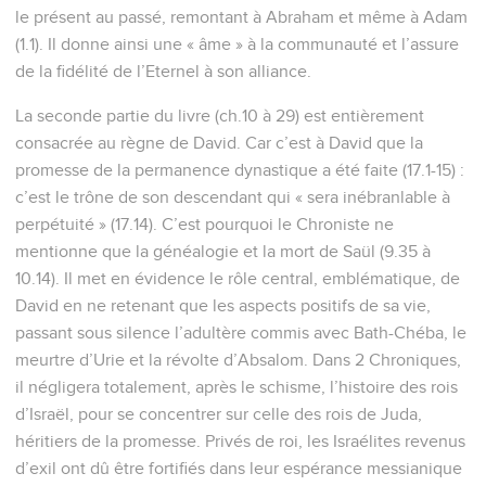
le présent au passé, remontant à Abraham et même à Adam
(1.1). Il donne ainsi une « âme » à la communauté et l’assure
de la fidélité de l’Eternel à son alliance.
La seconde partie du livre (ch.10 à 29) est entièrement
consacrée au règne de David. Car c’est à David que la
promesse de la permanence dynastique a été faite (17.1-15) :
c’est le trône de son descendant qui « sera inébranlable à
perpétuité » (17.14). C’est pourquoi le Chroniste ne
mentionne que la généalogie et la mort de Saül (9.35 à
10.14). Il met en évidence le rôle central, emblématique, de
David en ne retenant que les aspects positifs de sa vie,
passant sous silence l’adultère commis avec Bath-Chéba, le
meurtre d’Urie et la révolte d’Absalom. Dans 2 Chroniques,
il négligera totalement, après le schisme, l’histoire des rois
d’Israël, pour se concentrer sur celle des rois de Juda,
héritiers de la promesse. Privés de roi, les Israélites revenus
d’exil ont dû être fortifiés dans leur espérance messianique