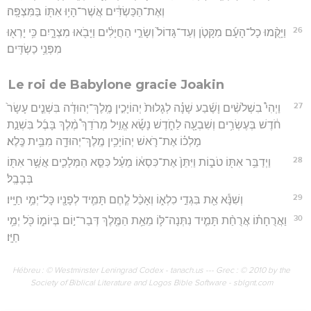
וְאֶת־הַכַּשְׂדִּ֔ים אֲשֶׁר־הָי֥וּ אִתּ֖וֹ בַּמִּצְפָּֽה׃
26
וַיָּקֻ֨מוּ כָל־הָעָ֜ם מִקָּטֹ֤ן וְעַד־גָּדוֹל֙ וְשָׂרֵ֣י הַחֲיָלִ֔ים וַיָּבֹ֖אוּ מִצְרָ֑יִם כִּ֥י יָרְא֖וּ
מִפְּנֵ֥י כַשְׂדִּֽים׃
Le roi de Babylone gracie Joakin
27
וַיְהִי֩ בִשְׁלֹשִׁ֨ים וָשֶׁ֜בַע שָׁנָ֗ה לְגָלוּת֙ יְהוֹיָכִ֣ין מֶֽלֶךְ־יְהוּדָ֔ה בִּשְׁנֵ֤ים עָשָׂר֙
חֹ֔דֶשׁ בְּעֶשְׂרִ֥ים וְשִׁבְעָ֖ה לַחֹ֑דֶשׁ נָשָׂ֡א אֱוִ֣יל מְרֹדַךְ֩ מֶ֨לֶךְ בָּבֶ֜ל בִּשְׁנַ֣ת
מָלְכ֗וֹ אֶת־רֹ֛אשׁ יְהוֹיָכִ֥ין מֶֽלֶךְ־יְהוּדָ֖ה מִבֵּ֥ית כֶּֽלֶא׃
28
וַיְדַבֵּ֥ר אִתּ֖וֹ טֹב֑וֹת וַיִּתֵּן֙ אֶת־כִּסְא֔וֹ מֵעַ֗ל כִּסֵּ֧א הַמְּלָכִ֛ים אֲשֶׁ֥ר אִתּ֖וֹ
בְּבָבֶֽל׃
29
וְשִׁנָּ֕א אֵ֖ת בִּגְדֵ֣י כִלְא֑וֹ וְאָכַ֨ל לֶ֧חֶם תָּמִ֛יד לְפָנָ֖יו כָּל־יְמֵ֥י חַיָּֽיו׃
30
וַאֲרֻחָת֗וֹ אֲרֻחַ֨ת תָּמִ֧יד נִתְּנָה־לּ֛וֹ מֵאֵ֥ת הַמֶּ֖לֶךְ דְּבַר־י֣וֹם בְּיוֹמ֑וֹ כֹּ֖ל יְמֵ֥י
חַיָּֽו׃
Hébreu : © Westminster Leningrad Codex - tanach.us --- Grec : © 2010 by the
Society of Biblical Literature and Logos Bible Software - sblgnt.com