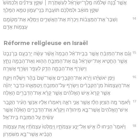
אֲשֶׁ֣ר בָּ֠נָה שְׁלֹמֹ֨ה מֶֽלֶךְ־יִשְׂרָאֵ֜ל לְעַשְׁתֹּ֣רֶת ׀ שִׁקֻּ֣ץ צִידֹנִ֗ים וְלִכְמוֹשׁ֙
שִׁקֻּ֣ץ מוֹאָ֔ב וּלְמִלְכֹּ֖ם תּוֹעֲבַ֣ת בְּנֵֽי־עַמּ֑וֹן טִמֵּ֖א הַמֶּֽלֶךְ׃
14
וְשִׁבַּר֙ אֶת־הַמַּצֵּב֔וֹת וַיִּכְרֹ֖ת אֶת־הָאֲשֵׁרִ֑ים וַיְמַלֵּ֥א אֶת־מְקוֹמָ֖ם
עַצְמ֥וֹת אָדָֽם׃
Réforme religieuse en Israël
15
וְגַ֨ם אֶת־הַמִּזְבֵּ֜חַ אֲשֶׁ֣ר בְּבֵֽית־אֵ֗ל הַבָּמָה֙ אֲשֶׁ֨ר עָשָׂ֜ה יָרָבְעָ֤ם בֶּן־נְבָט֙
אֲשֶׁ֣ר הֶחֱטִ֣יא אֶת־יִשְׂרָאֵ֔ל גַּ֣ם אֶת־הַמִּזְבֵּ֧חַ הַה֛וּא וְאֶת־הַבָּמָ֖ה נָתָ֑ץ
וַיִּשְׂרֹ֧ף אֶת־הַבָּמָ֛ה הֵדַ֥ק לְעָפָ֖ר וְשָׂרַ֥ף אֲשֵׁרָֽה׃
16
וַיִּ֣פֶן יֹאשִׁיָּ֗הוּ וַיַּ֨רְא אֶת־הַקְּבָרִ֤ים אֲשֶׁר־שָׁם֙ בָּהָ֔ר וַיִּשְׁלַ֗ח וַיִּקַּ֤ח
אֶת־הָֽעֲצָמוֹת֙ מִן־הַקְּבָרִ֔ים וַיִּשְׂרֹ֥ף עַל־הַמִּזְבֵּ֖חַ וַֽיְטַמְּאֵ֑הוּ כִּדְבַ֣ר יְהוָ֗ה
אֲשֶׁ֤ר קָרָא֙ אִ֣ישׁ הָאֱלֹהִ֔ים אֲשֶׁ֣ר קָרָ֔א אֶת־הַדְּבָרִ֖ים הָאֵֽלֶּה׃
17
וַיֹּ֕אמֶר מָ֚ה הַצִּיּ֣וּן הַלָּ֔ז אֲשֶׁ֖ר אֲנִ֣י רֹאֶ֑ה וַיֹּאמְר֨וּ אֵלָ֜יו אַנְשֵׁ֣י הָעִ֗יר הַקֶּ֤בֶר
אִישׁ־הָֽאֱלֹהִים֙ אֲשֶׁר־בָּ֣א מִֽיהוּדָ֔ה וַיִּקְרָ֗א אֶת־הַדְּבָרִ֤ים הָאֵ֙לֶּה֙ אֲשֶׁ֣ר
עָשִׂ֔יתָ עַ֖ל הַמִּזְבַּ֥ח בֵּֽית־אֵֽל׃
18
וַיֹּ֙אמֶר֙ הַנִּ֣יחוּ ל֔וֹ אִ֖ישׁ אַל־יָנַ֣ע עַצְמֹתָ֑יו וַֽיְמַלְּטוּ֙ עַצְמֹתָ֔יו אֵ֚ת עַצְמ֣וֹת
הַנָּבִ֔יא אֲשֶׁר־בָּ֖א מִשֹּׁמְרֽוֹן׃