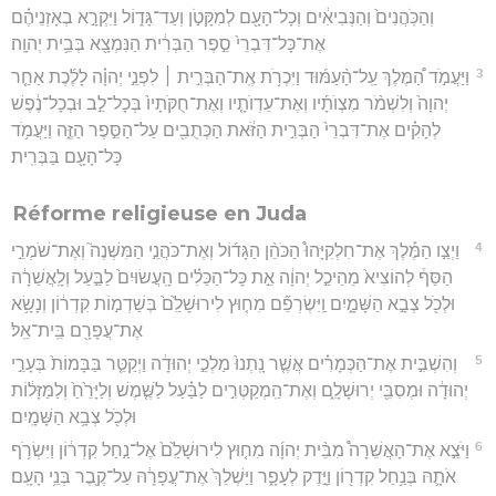
וְהַכֹּֽהֲנִים֙ וְהַנְּבִיאִ֔ים וְכָל־הָעָ֖ם לְמִקָּטֹ֣ן וְעַד־גָּד֑וֹל וַיִּקְרָ֣א בְאָזְנֵיהֶ֗ם
אֶת־כָּל־דִּבְרֵי֙ סֵ֣פֶר הַבְּרִ֔ית הַנִּמְצָ֖א בְּבֵ֥ית יְהוָֽה׃
3
וַיַּעֲמֹ֣ד הַ֠מֶּלֶךְ עַֽל־הָ֨עַמּ֜וּד וַיִּכְרֹ֥ת אֶֽת־הַבְּרִ֣ית ׀ לִפְנֵ֣י יְהוָ֗ה לָלֶ֜כֶת אַחַ֤ר
יְהוָה֙ וְלִשְׁמֹ֨ר מִצְוֺתָ֜יו וְאֶת־עֵדְוֺתָ֤יו וְאֶת־חֻקֹּתָיו֙ בְּכָל־לֵ֣ב וּבְכָל־נֶ֔פֶשׁ
לְהָקִ֗ים אֶת־דִּבְרֵי֙ הַבְּרִ֣ית הַזֹּ֔את הַכְּתֻבִ֖ים עַל־הַסֵּ֣פֶר הַזֶּ֑ה וַיַּעֲמֹ֥ד
כָּל־הָעָ֖ם בַּבְּרִֽית׃
Réforme religieuse en Juda
4
וַיְצַ֣ו הַמֶּ֡לֶךְ אֶת־חִלְקִיָּהוּ֩ הַכֹּהֵ֨ן הַגָּד֜וֹל וְאֶת־כֹּהֲנֵ֣י הַמִּשְׁנֶה֮ וְאֶת־שֹׁמְרֵ֣י
הַסַּף֒ לְהוֹצִיא֙ מֵהֵיכַ֣ל יְהוָ֔ה אֵ֣ת כָּל־הַכֵּלִ֗ים הָֽעֲשׂוּיִם֙ לַבַּ֣עַל וְלָֽאֲשֵׁרָ֔ה
וּלְכֹ֖ל צְבָ֣א הַשָּׁמָ֑יִם וַֽיִּשְׂרְפֵ֞ם מִח֤וּץ לִירוּשָׁלִַ֙ם֙ בְּשַׁדְמ֣וֹת קִדְר֔וֹן וְנָשָׂ֥א
אֶת־עֲפָרָ֖ם בֵּֽית־אֵֽל׃
5
וְהִשְׁבִּ֣ית אֶת־הַכְּמָרִ֗ים אֲשֶׁ֤ר נָֽתְנוּ֙ מַלְכֵ֣י יְהוּדָ֔ה וַיְקַטֵּ֤ר בַּבָּמוֹת֙ בְּעָרֵ֣י
יְהוּדָ֔ה וּמְסִבֵּ֖י יְרוּשָׁלִָ֑ם וְאֶת־הַֽמְקַטְּרִ֣ים לַבַּ֗עַל לַשֶּׁ֤מֶשׁ וְלַיָּרֵ֙חַ֙ וְלַמַּזָּל֔וֹת
וּלְכֹ֖ל צְבָ֥א הַשָּׁמָֽיִם׃
6
וַיֹּצֵ֣א אֶת־הָאֲשֵׁרָה֩ מִבֵּ֨ית יְהוָ֜ה מִח֤וּץ לִירוּשָׁלִַ֙ם֙ אֶל־נַ֣חַל קִדְר֔וֹן וַיִּשְׂרֹ֥ף
אֹתָ֛הּ בְּנַ֥חַל קִדְר֖וֹן וַיָּ֣דֶק לְעָפָ֑ר וַיַּשְׁלֵךְ֙ אֶת־עֲפָרָ֔הּ עַל־קֶ֖בֶר בְּנֵ֥י הָעָֽם׃