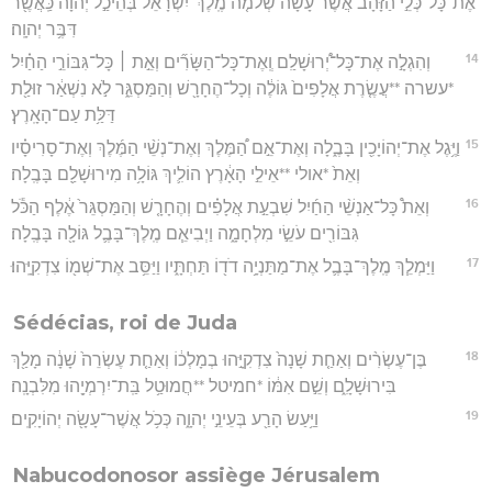
אֶת־כָּל־כְּלֵ֣י הַזָּהָ֗ב אֲשֶׁ֨ר עָשָׂ֜ה שְׁלֹמֹ֤ה מֶֽלֶךְ־יִשְׂרָאֵל֙ בְּהֵיכַ֣ל יְהוָ֔ה כַּֽאֲשֶׁ֖ר
דִּבֶּ֥ר יְהוָֽה׃
14
וְהִגְלָ֣ה אֶת־כָּל־יְ֠רוּשָׁלִַם וְֽאֶת־כָּל־הַשָּׂרִ֞ים וְאֵ֣ת ׀ כָּל־גִּבּוֹרֵ֣י הַחַ֗יִל
*עשרה **עֲשֶׂ֤רֶת אֲלָפִים֙ גּוֹלֶ֔ה וְכָל־הֶחָרָ֖שׁ וְהַמַּסְגֵּ֑ר לֹ֣א נִשְׁאַ֔ר זוּלַ֖ת
דַּלַּ֥ת עַם־הָאָֽרֶץ׃
15
וַיֶּ֥גֶל אֶת־יְהוֹיָכִ֖ין בָּבֶ֑לָה וְאֶת־אֵ֣ם הַ֠מֶּלֶךְ וְאֶת־נְשֵׁ֨י הַמֶּ֜לֶךְ וְאֶת־סָרִיסָ֗יו
וְאֵת֙ *אולי **אֵילֵ֣י הָאָ֔רֶץ הוֹלִ֛יךְ גּוֹלָ֥ה מִירוּשָׁלִַ֖ם בָּבֶֽלָה׃
16
וְאֵת֩ כָּל־אַנְשֵׁ֨י הַחַ֜יִל שִׁבְעַ֣ת אֲלָפִ֗ים וְהֶחָרָ֤שׁ וְהַמַּסְגֵּר֙ אֶ֔לֶף הַכֹּ֕ל
גִּבּוֹרִ֖ים עֹשֵׂ֣י מִלְחָמָ֑ה וַיְבִיאֵ֧ם מֶֽלֶךְ־בָּבֶ֛ל גּוֹלָ֖ה בָּבֶֽלָה׃
17
וַיַּמְלֵ֧ךְ מֶֽלֶךְ־בָּבֶ֛ל אֶת־מַתַּנְיָ֥ה דֹד֖וֹ תַּחְתָּ֑יו וַיַּסֵּ֥ב אֶת־שְׁמ֖וֹ צִדְקִיָּֽהוּ׃
Sédécias, roi de Juda
18
בֶּן־עֶשְׂרִ֨ים וְאַחַ֤ת שָׁנָה֙ צִדְקִיָּ֣הוּ בְמָלְכ֔וֹ וְאַחַ֤ת עֶשְׂרֵה֙ שָׁנָ֔ה מָלַ֖ךְ
בִּירוּשָׁלִָ֑ם וְשֵׁ֣ם אִמּ֔וֹ *חמיטל **חֲמוּטַ֥ל בַּֽת־יִרְמְיָ֖הוּ מִלִּבְנָֽה׃
19
וַיַּ֥עַשׂ הָרַ֖ע בְּעֵינֵ֣י יְהוָ֑ה כְּכֹ֥ל אֲשֶׁר־עָשָׂ֖ה יְהוֹיָקִֽים׃
Nabucodonosor assiège Jérusalem