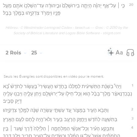
20
כִּ֣י ׀ עַל־אַ֣ף יְהוָ֗ה הָיְתָ֤ה בִירוּשָׁלִַ֙ם֙ וּבִ֣יהוּדָ֔ה עַד־הִשְׁלִכ֥וֹ אֹתָ֖ם מֵעַ֣ל
פָּנָ֑יו וַיִּמְרֹ֥ד צִדְקִיָּ֖הוּ בְּמֶ֥לֶךְ בָּבֶֽל׃
Hébreu : © Westminster Leningrad Codex - tanach.us --- Grec : © 2010 by the
Society of Biblical Literature and Logos Bible Software - sblgnt.com
2 Rois
25
Seuls les Évangiles sont disponibles en vidéo pour le moment.
1
וַיְהִי֩ בִשְׁנַ֨ת הַתְּשִׁיעִ֜ית לְמָלְכ֗וֹ בַּחֹ֣דֶשׁ הָעֲשִׂירִי֮ בֶּעָשׂ֣וֹר לַחֹדֶשׁ֒ בָּ֠א
נְבֻכַדְנֶאצַּ֨ר מֶֽלֶךְ־בָּבֶ֜ל ה֧וּא וְכָל־חֵיל֛וֹ עַל־יְרוּשָׁלִַ֖ם וַיִּ֣חַן עָלֶ֑יהָ וַיִּבְנ֥וּ עָלֶ֖יהָ
דָּיֵ֥ק סָבִֽיב׃
2
וַתָּבֹ֥א הָעִ֖יר בַּמָּצ֑וֹר עַ֚ד עַשְׁתֵּ֣י עֶשְׂרֵ֣ה שָׁנָ֔ה לַמֶּ֖לֶךְ צִדְקִיָּֽהוּ׃
3
בְּתִשְׁעָ֣ה לַחֹ֔דֶשׁ וַיֶּחֱזַ֥ק הָרָעָ֖ב בָּעִ֑יר וְלֹא־הָ֥יָה לֶ֖חֶם לְעַ֥ם הָאָֽרֶץ׃
4
וַתִּבָּקַ֣ע הָעִ֗יר וְכָל־אַנְשֵׁ֨י הַמִּלְחָמָ֤ה ׀ הַלַּ֙יְלָה֙ דֶּ֜רֶךְ שַׁ֣עַר ׀ בֵּ֣ין
הַחֹמֹתַ֗יִם אֲשֶׁר֙ עַל־גַּ֣ן הַמֶּ֔לֶךְ וְכַשְׂדִּ֥ים עַל־הָעִ֖יר סָבִ֑יב וַיֵּ֖לֶךְ דֶּ֥רֶךְ