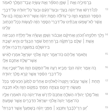
בֶּן־מִיכָיָ֜ה וְאֵ֣ת ׀ שָׁפָ֣ן הַסֹּפֵ֗ר וְאֵ֛ת עֲשָׂיָ֥ה עֶֽבֶד־הַמֶּ֖לֶךְ לֵאמֹֽר׃
13
לְכוּ֩ דִרְשׁ֨וּ אֶת־יְהוָ֜ה בַּעֲדִ֣י וּבְעַד־הָעָ֗ם וּבְעַד֙ כָּל־יְהוּדָ֔ה עַל־דִּבְרֵ֛י
הַסֵּ֥פֶר הַנִּמְצָ֖א הַזֶּ֑ה כִּֽי־גְדוֹלָ֞ה חֲמַ֣ת יְהוָ֗ה אֲשֶׁר־הִיא֙ נִצְּתָ֣ה בָ֔נוּ עַל֩
אֲשֶׁ֨ר לֹֽא־שָׁמְע֜וּ אֲבֹתֵ֗ינוּ עַל־דִּבְרֵי֙ הַסֵּ֣פֶר הַזֶּ֔ה לַעֲשׂ֖וֹת כְּכָל־הַכָּת֥וּב
עָלֵֽינוּ׃
14
וַיֵּ֣לֶךְ חִלְקִיָּ֣הוּ הַ֠כֹּהֵן וַאֲחִיקָ֨ם וְעַכְבּ֜וֹר וְשָׁפָ֣ן וַעֲשָׂיָ֗ה אֶל־חֻלְדָּ֨ה הַנְּבִיאָ֜ה
אֵ֣שֶׁת ׀ שַׁלֻּ֣ם בֶּן־תִּקְוָ֗ה בֶּן־חַרְחַס֙ שֹׁמֵ֣ר הַבְּגָדִ֔ים וְהִ֛יא יֹשֶׁ֥בֶת
בִּירוּשָׁלִַ֖ם בַּמִּשְׁנֶ֑ה וַֽיְדַבְּר֖וּ אֵלֶֽיהָ׃
15
וַתֹּ֣אמֶר אֲלֵיהֶ֔ם כֹּֽה־אָמַ֥ר יְהוָ֖ה אֱלֹהֵ֣י יִשְׂרָאֵ֑ל אִמְר֣וּ לָאִ֔ישׁ
אֲשֶׁר־שָׁלַ֥ח אֶתְכֶ֖ם אֵלָֽי׃
16
כֹּ֚ה אָמַ֣ר יְהוָ֔ה הִנְנִ֨י מֵבִ֥יא רָעָ֛ה אֶל־הַמָּק֥וֹם הַזֶּ֖ה וְעַל־יֹֽשְׁבָ֑יו אֵ֚ת
כָּל־דִּבְרֵ֣י הַסֵּ֔פֶר אֲשֶׁ֥ר קָרָ֖א מֶ֥לֶךְ יְהוּדָֽה׃
17
תַּ֣חַת ׀ אֲשֶׁ֣ר עֲזָב֗וּנִי וַֽיְקַטְּרוּ֙ לֵאלֹהִ֣ים אֲחֵרִ֔ים לְמַ֙עַן֙ הַכְעִיסֵ֔נִי בְּכֹ֖ל
מַעֲשֵׂ֣ה יְדֵיהֶ֑ם וְנִצְּתָ֧ה חֲמָתִ֛י בַּמָּק֥וֹם הַזֶּ֖ה וְלֹ֥א תִכְבֶּֽה׃
18
וְאֶל־מֶ֣לֶךְ יְהוּדָ֗ה הַשֹּׁלֵ֤חַ אֶתְכֶם֙ לִדְרֹ֣שׁ אֶת־יְהוָ֔ה כֹּ֥ה תֹאמְר֖וּ אֵלָ֑יו
כֹּֽה־אָמַ֤ר יְהוָה֙ אֱלֹהֵ֣י יִשְׂרָאֵ֔ל הַדְּבָרִ֖ים אֲשֶׁ֥ר שָׁמָֽעְתָּ׃
19
יַ֠עַן רַךְ־לְבָ֨בְךָ֜ וַתִּכָּנַ֣ע ׀ מִפְּנֵ֣י יְהוָ֗ה בְּֽשָׁמְעֲךָ֡ אֲשֶׁ֣ר דִּבַּרְתִּי֩