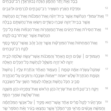
בָּבֶ֔ל וְאֵ֖ת יֶ֣תֶר הֶהָמ֑וֹן הֶגְלָ֕ה נְבוּזַרְאֲדָ֖ן רַב־טַבָּחִֽים׃
12
וּמִדַּלַּ֣ת הָאָ֔רֶץ הִשְׁאִ֖יר רַב־טַבָּחִ֑ים לְכֹֽרְמִ֖ים וּלְיֹגְבִֽים׃
13
וְאֶת־עַמּוּדֵ֨י הַנְּחֹ֜שֶׁת אֲשֶׁ֣ר בֵּית־יְהוָ֗ה וְֽאֶת־הַמְּכֹנ֞וֹת וְאֶת־יָ֧ם הַנְּחֹ֛שֶׁת
אֲשֶׁ֥ר בְּבֵית־יְהוָ֖ה שִׁבְּר֣וּ כַשְׂדִּ֑ים וַיִּשְׂא֥וּ אֶת־נְחֻשְׁתָּ֖ם בָּבֶֽלָה׃
14
וְאֶת־הַסִּירֹ֨ת וְאֶת־הַיָּעִ֜ים וְאֶת־הַֽמְזַמְּר֣וֹת וְאֶת־הַכַּפּ֗וֹת וְאֵ֨ת כָּל־כְּלֵ֧י
הַנְּחֹ֛שֶׁת אֲשֶׁ֥ר יְשָֽׁרְתוּ־בָ֖ם לָקָֽחוּ׃
15
וְאֶת־הַמַּחְתּוֹת֙ וְאֶת־הַמִּזְרָק֗וֹת אֲשֶׁ֤ר זָהָב֙ זָהָ֔ב וַאֲשֶׁר־כֶּ֖סֶף כָּ֑סֶף
לָקַ֖ח רַב־טַבָּחִֽים׃
16
הָעַמּוּדִ֣ים ׀ שְׁנַ֗יִם הַיָּ֤ם הָֽאֶחָד֙ וְהַמְּכֹנ֔וֹת אֲשֶׁר־עָשָׂ֥ה שְׁלֹמֹ֖ה לְבֵ֣ית
יְהוָ֑ה לֹא־הָיָ֣ה מִשְׁקָ֔ל לִנְחֹ֖שֶׁת כָּל־הַכֵּלִ֥ים הָאֵֽלֶּה׃
17
שְׁמֹנֶה֩ עֶשְׂרֵ֨ה אַמָּ֜ה קוֹמַ֣ת ׀ הָעַמּ֣וּד הָאֶחָ֗ד וְכֹתֶ֨רֶת עָלָ֥יו ׀ נְחֹשֶׁת֮
וְקוֹמַ֣ת הַכֹּתֶרֶת֮ שָׁלֹ֣שׁ *אמה **אַמּוֹת֒ וּשְׂבָכָ֨ה וְרִמֹּנִ֧ים עַֽל־הַכֹּתֶ֛רֶת
סָבִ֖יב הַכֹּ֣ל נְחֹ֑שֶׁת וְכָאֵ֛לֶּה לַֽעַמּ֥וּד הַשֵּׁנִ֖י עַל־הַשְּׂבָכָֽה׃
18
וַיִּקַּ֣ח רַב־טַבָּחִ֗ים אֶת־שְׂרָיָה֙ כֹּהֵ֣ן הָרֹ֔אשׁ וְאֶת־צְפַנְיָ֖הוּ כֹּהֵ֣ן מִשְׁנֶ֑ה
וְאֶת־שְׁלֹ֖שֶׁת שֹׁמְרֵ֥י הַסַּֽף׃
19
וּמִן־הָעִ֡יר לָקַח֩ סָרִ֨יס אֶחָ֜ד אֲ‍ֽשֶׁר־ה֥וּא פָקִ֣יד ׀ עַל־אַנְשֵׁ֣י הַמִּלְחָמָ֗ה
וַחֲמִשָּׁ֨ה אֲנָשִׁ֜ים מֵרֹאֵ֤י פְנֵֽי־הַמֶּ֙לֶךְ֙ אֲשֶׁ֣ר נִמְצְא֣וּ בָעִ֔יר וְאֵ֗ת הַסֹּפֵר֙ שַׂ֣ר