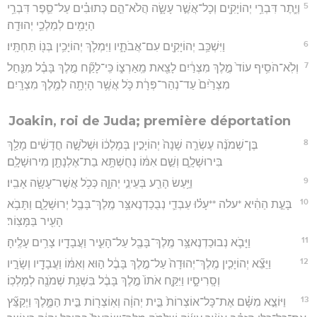
5
וְיֶ֛תֶר דִּבְרֵ֥י יְהוֹיָקִ֖ים וְכָל־אֲשֶׁ֣ר עָשָׂ֑ה הֲלֹא־הֵ֣ם כְּתוּבִ֗ים עַל־סֵ֛פֶר דִּבְרֵ֥י
הַיָּמִ֖ים לְמַלְכֵ֥י יְהוּדָֽה׃
6
וַיִּשְׁכַּ֥ב יְהוֹיָקִ֖ים עִם־אֲבֹתָ֑יו וַיִּמְלֹ֛ךְ יְהוֹיָכִ֥ין בְּנ֖וֹ תַּחְתָּֽיו׃
7
וְלֹֽא־הֹסִ֥יף עוֹד֙ מֶ֣לֶךְ מִצְרַ֔יִם לָצֵ֖את מֵֽאַרְצ֑וֹ כִּֽי־לָקַ֞ח מֶ֣לֶךְ בָּבֶ֗ל מִנַּ֤חַל
מִצְרַ֙יִם֙ עַד־נְהַר־פְּרָ֔ת כֹּ֛ל אֲשֶׁ֥ר הָיְתָ֖ה לְמֶ֥לֶךְ מִצְרָֽיִם׃
Joakin, roi de Juda; première déportation
8
בֶּן־שְׁמֹנֶ֨ה עֶשְׂרֵ֤ה שָׁנָה֙ יְהוֹיָכִ֣ין בְּמָלְכ֔וֹ וּשְׁלֹשָׁ֣ה חֳדָשִׁ֔ים מָלַ֖ךְ
בִּירוּשָׁלִָ֑ם וְשֵׁ֣ם אִמּ֔וֹ נְחֻשְׁתָּ֥א בַת־אֶלְנָתָ֖ן מִירוּשָׁלִָֽם׃
9
וַיַּ֥עַשׂ הָרַ֖ע בְּעֵינֵ֣י יְהוָ֑ה כְּכֹ֥ל אֲשֶׁר־עָשָׂ֖ה אָבִֽיו׃
10
בָּעֵ֣ת הַהִ֔יא *עלה **עָל֗וּ עַבְדֵ֛י נְבֻכַדְנֶאצַּ֥ר מֶֽלֶךְ־בָּבֶ֖ל יְרוּשָׁלִָ֑ם וַתָּבֹ֥א
הָעִ֖יר בַּמָּצֽוֹר׃
11
וַיָּבֹ֛א נְבוּכַדְנֶאצַּ֥ר מֶֽלֶךְ־בָּבֶ֖ל עַל־הָעִ֑יר וַעֲבָדָ֖יו צָרִ֥ים עָלֶֽיהָ׃
12
וַיֵּצֵ֞א יְהוֹיָכִ֤ין מֶֽלֶךְ־יְהוּדָה֙ עַל־מֶ֣לֶךְ בָּבֶ֔ל ה֣וּא וְאִמּ֔וֹ וַעֲבָדָ֖יו וְשָׂרָ֣יו
וְסָֽרִיסָ֑יו וַיִּקַּ֤ח אֹתוֹ֙ מֶ֣לֶךְ בָּבֶ֔ל בִּשְׁנַ֥ת שְׁמֹנֶ֖ה לְמָלְכֽוֹ׃
13
וַיּוֹצֵ֣א מִשָּׁ֗ם אֶת־כָּל־אוֹצְרוֹת֙ בֵּ֣ית יְהוָ֔ה וְאֽוֹצְר֖וֹת בֵּ֣ית הַמֶּ֑לֶךְ וַיְקַצֵּ֞ץ