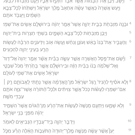
וַיָּ֗שָׁב וַיִּ֙בֶן֙ אֶת־הַבָּמ֔וֹת אֲשֶׁ֥ר אִבַּ֖ד חִזְקִיָּ֣הוּ אָבִ֑יו וַיָּ֨קֶם מִזְבְּחֹ֜ת לַבַּ֗עַל
וַיַּ֤עַשׂ אֲשֵׁרָה֙ כַּאֲשֶׁ֣ר עָשָׂ֗ה אַחְאָב֙ מֶ֣לֶךְ יִשְׂרָאֵ֔ל וַיִּשְׁתַּ֙חוּ֙ לְכָל־צְבָ֣א
הַשָּׁמַ֔יִם וַֽיַּעֲבֹ֖ד אֹתָֽם׃
4
וּבָנָ֥ה מִזְבְּחֹ֖ת בְּבֵ֣ית יְהוָ֑ה אֲשֶׁר֙ אָמַ֣ר יְהוָ֔ה בִּירוּשָׁלִַ֖ם אָשִׂ֥ים אֶת־שְׁמִֽי׃
5
וַיִּ֥בֶן מִזְבְּח֖וֹת לְכָל־צְבָ֣א הַשָּׁמָ֑יִם בִּשְׁתֵּ֖י חַצְר֥וֹת בֵּית־יְהוָֽה׃
6
וְהֶעֱבִ֤יר אֶת־בְּנוֹ֙ בָּאֵ֔שׁ וְעוֹנֵ֣ן וְנִחֵ֔שׁ וְעָ֥שָׂה א֖וֹב וְיִדְּעֹנִ֑ים הִרְבָּ֗ה לַעֲשׂ֥וֹת
הָרַ֛ע בְּעֵינֵ֥י יְהוָ֖ה לְהַכְעִֽיס׃
7
וַיָּ֕שֶׂם אֶת־פֶּ֥סֶל הָאֲשֵׁרָ֖ה אֲשֶׁ֣ר עָשָׂ֑ה בַּבַּ֗יִת אֲשֶׁ֨ר אָמַ֤ר יְהוָה֙ אֶל־דָּוִד֙
וְאֶל־שְׁלֹמֹ֣ה בְנ֔וֹ בַּבַּ֨יִת הַזֶּ֜ה וּבִירוּשָׁלִַ֗ם אֲשֶׁ֤ר בָּחַ֙רְתִּי֙ מִכֹּל֙ שִׁבְטֵ֣י
יִשְׂרָאֵ֔ל אָשִׂ֥ים אֶת־שְׁמִ֖י לְעוֹלָֽם׃
8
וְלֹ֣א אֹסִ֗יף לְהָנִיד֙ רֶ֣גֶל יִשְׂרָאֵ֔ל מִן־הָ֣אֲדָמָ֔ה אֲשֶׁ֥ר נָתַ֖תִּי לַֽאֲבוֹתָ֑ם רַ֣ק ׀
אִם־יִשְׁמְר֣וּ לַעֲשׂ֗וֹת כְּכֹל֙ אֲשֶׁ֣ר צִוִּיתִ֔ים וּלְכָל־הַ֨תּוֹרָ֔ה אֲשֶׁר־צִוָּ֥ה אֹתָ֖ם
עַבְדִּ֥י מֹשֶֽׁה׃
9
וְלֹ֖א שָׁמֵ֑עוּ וַיַּתְעֵ֤ם מְנַשֶּׁה֙ לַעֲשׂ֣וֹת אֶת־הָרָ֔ע מִן־הַ֨גּוֹיִ֔ם אֲשֶׁר֙ הִשְׁמִ֣יד
יְהוָ֔ה מִפְּנֵ֖י בְּנֵ֥י יִשְׂרָאֵֽל׃
10
וַיְדַבֵּ֧ר יְהוָ֛ה בְּיַד־עֲבָדָ֥יו הַנְּבִיאִ֖ים לֵאמֹֽר׃
11
יַעַן֩ אֲשֶׁ֨ר עָשָׂ֜ה מְנַשֶּׁ֤ה מֶֽלֶךְ־יְהוּדָה֙ הַתֹּעֵב֣וֹת הָאֵ֔לֶּה הֵרַ֕ע מִכֹּ֛ל