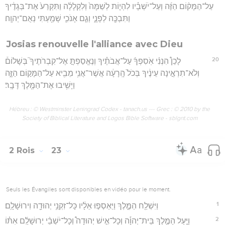
עַל־הַמָּק֨וֹם הַזֶּ֜ה וְעַל־יֹשְׁבָ֗יו לִהְי֤וֹת לְשַׁמָּה֙ וְלִקְלָלָ֔ה וַתִּקְרַע֙ אֶת־בְּגָדֶ֔יךָ
וַתִּבְכֶּ֖ה לְפָנָ֑י וְגַ֧ם אָנֹכִ֛י שָׁמַ֖עְתִּי נְאֻם־יְהוָֽה׃
Josias renouvelle l'alliance avec Dieu
20
לָכֵן֩ הִנְנִ֨י אֹֽסִפְךָ֜ עַל־אֲבֹתֶ֗יךָ וְנֶאֱסַפְתָּ֣ אֶל־קִבְרֹתֶיךָ֮ בְּשָׁלוֹם֒
וְלֹא־תִרְאֶ֣ינָה עֵינֶ֔יךָ בְּכֹל֙ הָֽרָעָ֔ה אֲשֶׁר־אֲנִ֥י מֵבִ֖יא עַל־הַמָּק֣וֹם הַזֶּ֑ה
וַיָּשִׁ֥יבוּ אֶת־הַמֶּ֖לֶךְ דָּבָֽר׃
Hébreu : © Westminster Leningrad Codex - tanach.us --- Grec : © 2010 by the
Society of Biblical Literature and Logos Bible Software - sblgnt.com
2 Rois
23
Seuls les Évangiles sont disponibles en vidéo pour le moment.
1
וַיִּשְׁלַ֖ח הַמֶּ֑לֶךְ וַיַּאַסְפ֣וּ אֵלָ֔יו כָּל־זִקְנֵ֥י יְהוּדָ֖ה וִירוּשָׁלִָֽם׃
2
וַיַּ֣עַל הַמֶּ֣לֶךְ בֵּית־יְהוָ֡ה וְכָל־אִ֣ישׁ יְהוּדָה֩ וְכָל־יֹשְׁבֵ֨י יְרוּשָׁלִַ֜ם אִתּ֗וֹ