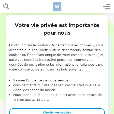
וְאֶת־הַזָּהָ֨ב וְאֶת־הַבְּשָׂמִ֜ים וְאֵ֣ת ׀ שֶׁ֣מֶן הַטּ֗וֹב וְאֵת֙ בֵּ֣ית כֵּלָ֔יו וְאֵ֛ת
כָּל־אֲשֶׁ֥ר נִמְצָ֖א בְּאֽוֹצְרֹתָ֑יו לֹֽא־הָיָ֣ה דָבָ֗ר אֲ֠שֶׁר לֹֽא־הֶרְאָ֧ם חִזְקִיָּ֛הוּ
בְּבֵית֖וֹ וּבְכָל־מֶמְשַׁלְתּֽוֹ׃
Hébreu / Grec - Texte original
14
וַיָּבֹא֙ יְשַֽׁעְיָ֣הוּ הַנָּבִ֔יא אֶל־הַמֶּ֖לֶךְ חִזְקִיָּ֑הוּ וַיֹּ֨אמֶר אֵלָ֜יו מָ֥ה אָמְר֣וּ ׀
Votre vie privée est importante
2 Rois
20
הָאֲנָשִׁ֣ים הָאֵ֗לֶּה וּמֵאַ֙יִן֙ יָבֹ֣אוּ אֵלֶ֔יךָ וַיֹּ֙אמֶר֙ חִזְקִיָּ֔הוּ מֵאֶ֧רֶץ רְחוֹקָ֛ה בָּ֖אוּ
pour nous
מִבָּבֶֽל׃
15
וַיֹּ֕אמֶר מָ֥ה רָא֖וּ בְּבֵיתֶ֑ךָ וַיֹּ֣אמֶר חִזְקִיָּ֗הוּ אֵ֣ת כָּל־אֲשֶׁ֤ר בְּבֵיתִי֙ רָא֔וּ
En cliquant sur le bouton « Accepter tous les cookies », vous
לֹא־הָיָ֥ה דָבָ֛ר אֲשֶׁ֥ר לֹֽא־הִרְאִיתִ֖ם בְּאֹצְרֹתָֽי׃
acceptez que TopChrétien utilise des traceurs (comme des
cookies ou l'identifiant unique de votre compte utilisateur) et
16
וַיֹּ֥אמֶר יְשַׁעְיָ֖הוּ אֶל־חִזְקִיָּ֑הוּ שְׁמַ֖ע דְּבַר־יְהוָֽה׃
traite vos données à caractère personnel (comme vos
17
données de navigation et les informations renseignées dans
הִנֵּה֮ יָמִ֣ים בָּאִים֒ וְנִשָּׂ֣א ׀ כָּל־אֲשֶׁ֣ר בְּבֵיתֶ֗ךָ וַאֲשֶׁ֨ר אָצְר֧וּ אֲבֹתֶ֛יךָ
votre compte utilisateur) dans les buts suivants :
עַד־הַיּ֥וֹם הַזֶּ֖ה בָּבֶ֑לָה לֹֽא־יִוָּתֵ֥ר דָּבָ֖ר אָמַ֥ר יְהוָֽה׃
18
וּמִבָּנֶ֜יךָ אֲשֶׁ֨ר יֵצְא֧וּ מִמְּךָ֛ אֲשֶׁ֥ר תּוֹלִ֖יד *יקח **יִקָּ֑חוּ וְהָיוּ֙ סָֽרִיסִ֔ים
Mesurer l'audience de notre service
בְּהֵיכַ֖ל מֶ֥לֶךְ בָּבֶֽל׃
Vous permettre d'utiliser des services tiers tels que de la
vidéo, des cartes du monde…
19
וַיֹּ֤אמֶר חִזְקִיָּ֙הוּ֙ אֶֽל־יְשַֽׁעְיָ֔הוּ ט֥וֹב דְּבַר־יְהוָ֖ה אֲשֶׁ֣ר דִּבַּ֑רְתָּ וַיֹּ֕אמֶר הֲל֛וֹא
Vous permettre d'entrer en contact avec notre service de
אִם־שָׁל֥וֹם וֶאֱמֶ֖ת יִהְיֶ֥ה בְיָמָֽי׃
relation aux utilisateurs.
20
וְיֶ֨תֶר דִּבְרֵ֤י חִזְקִיָּ֙הוּ֙ וְכָל־גְּב֣וּרָת֔וֹ וַאֲשֶׁ֣ר עָשָׂ֗ה אֶת־הַבְּרֵכָה֙
וְאֶת־הַתְּעָלָ֔ה וַיָּבֵ֥א אֶת־הַמַּ֖יִם הָעִ֑ירָה הֲלֹא־הֵ֣ם כְּתוּבִ֗ים עַל־סֵ֛פֶר
Choisir mes cookies