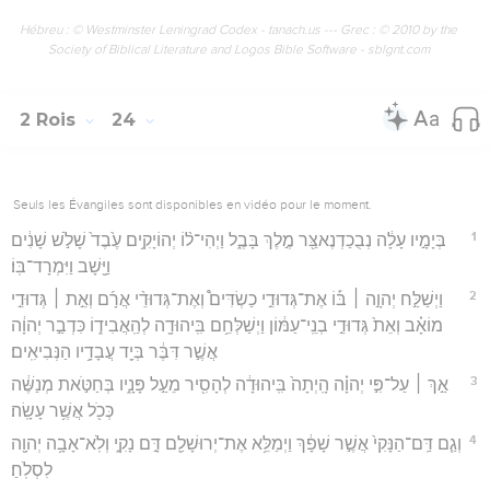
Hébreu : © Westminster Leningrad Codex - tanach.us --- Grec : © 2010 by the
Society of Biblical Literature and Logos Bible Software - sblgnt.com
2 Rois
24
Seuls les Évangiles sont disponibles en vidéo pour le moment.
1
בְּיָמָ֣יו עָלָ֔ה נְבֻכַדְנֶאצַּ֖ר מֶ֣לֶךְ בָּבֶ֑ל וַיְהִי־ל֨וֹ יְהוֹיָקִ֥ים עֶ֙בֶד֙ שָׁלֹ֣שׁ שָׁנִ֔ים
וַיָּ֖שָׁב וַיִּמְרָד־בּֽוֹ׃
2
וַיְשַׁלַּ֣ח יְהוָ֣ה ׀ בּ֡וֹ אֶת־גְּדוּדֵ֣י כַשְׂדִּים֩ וְאֶת־גְּדוּדֵ֨י אֲרָ֜ם וְאֵ֣ת ׀ גְּדוּדֵ֣י
מוֹאָ֗ב וְאֵת֙ גְּדוּדֵ֣י בְנֵֽי־עַמּ֔וֹן וַיְשַׁלְּחֵ֥ם בִּֽיהוּדָ֖ה לְהַֽאֲבִיד֑וֹ כִּדְבַ֣ר יְהוָ֔ה
אֲשֶׁ֣ר דִּבֶּ֔ר בְּיַ֖ד עֲבָדָ֥יו הַנְּבִיאִֽים׃
3
אַ֣ךְ ׀ עַל־פִּ֣י יְהוָ֗ה הָֽיְתָה֙ בִּֽיהוּדָ֔ה לְהָסִ֖יר מֵעַ֣ל פָּנָ֑יו בְּחַטֹּ֣את מְנַשֶּׁ֔ה
כְּכֹ֖ל אֲשֶׁ֥ר עָשָֽׂה׃
4
וְגַ֤ם דַּֽם־הַנָּקִי֙ אֲשֶׁ֣ר שָׁפָ֔ךְ וַיְמַלֵּ֥א אֶת־יְרוּשָׁלִַ֖ם דָּ֣ם נָקִ֑י וְלֹֽא־אָבָ֥ה יְהוָ֖ה
לִסְלֹֽחַ׃