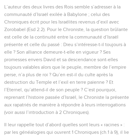
L’auteur des deux livres des Rois semble s’adresser à la
communauté d’Israël exilée à Babylone ; celui des
Chroniques écrit pour les Israélites revenus d’exil avec
Zorobabel (Esd 2.2). Pour le Chroniste, la question brûlante
est celle de la continuité entre la communauté d’Israël
présente et celle du passé : Dieu s’intéresse-t-il toujours à
elle ? Son alliance demeure-t-elle en vigueur ? Ses
promesses envers David et sa descendance sont-elles
toujours valables alors que le peuple, membre de l’empire
perse, n’a plus de roi ? Qu’en est-il du culte après la
destruction du Temple et l’exil en terre païenne ? Et
l’Eternel, qu’attend-il de son peuple ? C’est pourquoi,
reprenant l’histoire passée d’Israël, le Chroniste la présente
aux rapatriés de manière à répondre à leurs interrogations
(voir aussi l’introduction à 2 Chroniques).
Il leur rappelle tout d’abord quelles sont leurs « racines » :
par les généalogies qui ouvrent 1 Chroniques (ch.1 à 9), il lie