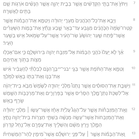
7
וַיִּתֹּץ֙ אֶת־בָּתֵּ֣י הַקְּדֵשִׁ֔ים אֲשֶׁ֖ר בְּבֵ֣ית יְהוָ֑ה אֲשֶׁ֣ר הַנָּשִׁ֗ים אֹרְג֥וֹת שָׁ֛ם
בָּתִּ֖ים לָאֲשֵׁרָֽה׃
8
וַיָּבֵ֤א אֶת־כָּל־הַכֹּֽהֲנִים֙ מֵעָרֵ֣י יְהוּדָ֔ה וַיְטַמֵּ֣א אֶת־הַבָּמ֗וֹת אֲשֶׁ֤ר
קִטְּרוּ־שָׁ֙מָּה֙ הַכֹּ֣הֲנִ֔ים מִגֶּ֖בַע עַד־בְּאֵ֣ר שָׁ֑בַע וְנָתַ֞ץ אֶת־בָּמ֣וֹת הַשְּׁעָרִ֗ים
אֲשֶׁר־פֶּ֜תַח שַׁ֤עַר יְהוֹשֻׁ֙עַ֙ שַׂר־הָעִ֔יר אֲשֶֽׁר־עַל־שְׂמֹ֥אול אִ֖ישׁ בְּשַׁ֥עַר
הָעִֽיר׃
9
אַ֗ךְ לֹ֤א יַֽעֲלוּ֙ כֹּהֲנֵ֣י הַבָּמ֔וֹת אֶל־מִזְבַּ֥ח יְהוָ֖ה בִּירוּשָׁלִָ֑ם כִּ֛י אִם־אָכְל֥וּ
מַצּ֖וֹת בְּת֥וֹךְ אֲחֵיהֶֽם׃
10
וְטִמֵּ֣א אֶת־הַתֹּ֔פֶת אֲשֶׁ֖ר בְּגֵ֣י *בני־**בֶן־הִנֹּ֑ם לְבִלְתִּ֗י לְהַעֲבִ֨יר אִ֜ישׁ
אֶת־בְּנ֧וֹ וְאֶת־בִּתּ֛וֹ בָּאֵ֖שׁ לַמֹּֽלֶךְ׃
11
וַיַּשְׁבֵּ֣ת אֶת־הַסּוּסִ֗ים אֲשֶׁ֣ר נָתְנוּ֩ מַלְכֵ֨י יְהוּדָ֤ה לַשֶּׁ֙מֶשׁ֙ מִבֹּ֣א בֵית־יְהוָ֔ה
אֶל־לִשְׁכַּת֙ נְתַן־מֶ֣לֶךְ הַסָּרִ֔יס אֲשֶׁ֖ר בַּפַּרְוָרִ֑ים וְאֶת־מַרְכְּב֥וֹת הַשֶּׁ֖מֶשׁ
שָׂרַ֥ף בָּאֵֽשׁ׃
12
וְאֶֽת־הַֽמִּזְבְּח֡וֹת אֲשֶׁ֣ר עַל־הַגָּג֩ עֲלִיַּ֨ת אָחָ֜ז אֲשֶׁר־עָשׂ֣וּ ׀ מַלְכֵ֣י יְהוּדָ֗ה
וְאֶת־הַֽמִּזְבְּחוֹת֙ אֲשֶׁר־עָשָׂ֣ה מְנַשֶּׁ֔ה בִּשְׁתֵּ֛י חַצְר֥וֹת בֵּית־יְהוָ֖ה נָתַ֣ץ
הַמֶּ֑לֶךְ וַיָּ֣רָץ מִשָּׁ֔ם וְהִשְׁלִ֥יךְ אֶת־עֲפָרָ֖ם אֶל־נַ֥חַל קִדְרֽוֹן׃
13
וְֽאֶת־הַבָּמ֞וֹת אֲשֶׁ֣ר ׀ עַל־פְּנֵ֣י יְרוּשָׁלִַ֗ם אֲשֶׁר֮ מִימִ֣ין לְהַר־הַמַּשְׁחִית֒