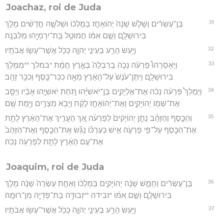
Joachaz, roi de Juda
31
בֶּן־עֶשְׂרִ֨ים וְשָׁלֹ֤שׁ שָׁנָה֙ יְהוֹאָחָ֣ז בְּמָלְכ֔וֹ וּשְׁלֹשָׁ֣ה חֳדָשִׁ֔ים מָלַ֖ךְ
בִּירוּשָׁלִָ֑ם וְשֵׁ֣ם אִמּ֔וֹ חֲמוּטַ֥ל בַּֽת־יִרְמְיָ֖הוּ מִלִּבְנָֽה׃
32
וַיַּ֥עַשׂ הָרַ֖ע בְּעֵינֵ֣י יְהוָ֑ה כְּכֹ֥ל אֲשֶׁר־עָשׂ֖וּ אֲבֹתָֽיו׃
33
וַיַּאַסְרֵהוּ֩ פַרְעֹ֨ה נְכֹ֤ה בְרִבְלָה֙ בְּאֶ֣רֶץ חֲמָ֔ת *במלך **מִמְּלֹ֖ךְ
בִּירוּשָׁלִָ֑ם וַיִּתֶּן־עֹ֙נֶשׁ֙ עַל־הָאָ֔רֶץ מֵאָ֥ה כִכַּר־כֶּ֖סֶף וְכִכַּ֥ר זָהָֽב׃
34
וַיַּמְלֵךְ֩ פַּרְעֹ֨ה נְכֹ֜ה אֶת־אֶלְיָקִ֣ים בֶּן־יֹאשִׁיָּ֗הוּ תַּ֚חַת יֹאשִׁיָּ֣הוּ אָבִ֔יו וַיַּסֵּ֥ב
אֶת־שְׁמ֖וֹ יְהוֹיָקִ֑ים וְאֶת־יְהוֹאָחָ֣ז לָקָ֔ח וַיָּבֹ֥א מִצְרַ֖יִם וַיָּ֥מָת שָֽׁם׃
35
וְהַכֶּ֣סֶף וְהַזָּהָ֗ב נָתַ֤ן יְהוֹיָקִים֙ לְפַרְעֹ֔ה אַ֚ךְ הֶעֱרִ֣יךְ אֶת־הָאָ֔רֶץ לָתֵ֥ת
אֶת־הַכֶּ֖סֶף עַל־פִּ֣י פַרְעֹ֑ה אִ֣ישׁ כְּעֶרְכּ֗וֹ נָגַ֞שׂ אֶת־הַכֶּ֤סֶף וְאֶת־הַזָּהָב֙
אֶת־עַ֣ם הָאָ֔רֶץ לָתֵ֖ת לְפַרְעֹ֥ה נְכֹֽה׃
Joaquim, roi de Juda
36
בֶּן־עֶשְׂרִ֨ים וְחָמֵ֤שׁ שָׁנָ֨ה יְהוֹיָקִ֣ים בְּמָלְכ֔וֹ וְאַחַ֤ת עֶשְׂרֵה֙ שָׁנָ֔ה מָלַ֖ךְ
בִּירוּשָׁלִָ֑ם וְשֵׁ֣ם אִמּ֔וֹ *זבידה **זְבוּדָּ֥ה בַת־פְּדָיָ֖ה מִן־רוּמָֽה׃
37
וַיַּ֥עַשׂ הָרַ֖ע בְּעֵינֵ֣י יְהוָ֑ה כְּכֹ֥ל אֲשֶׁר־עָשׂ֖וּ אֲבֹתָֽיו׃