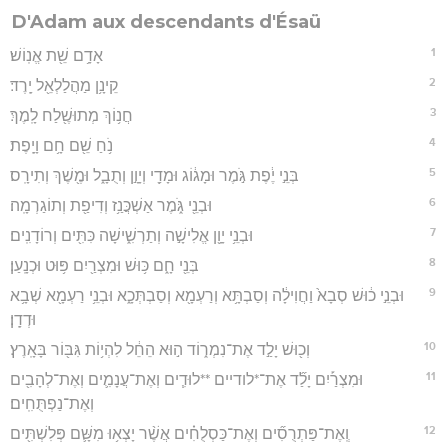
D'Adam aux descendants d'Ésaü
1
אָדָ֥ם שֵׁ֖ת אֱנֽוֹשׁ׃
2
קֵינָ֥ן מַהֲלַלְאֵ֖ל יָֽרֶד׃
3
חֲנ֥וֹךְ מְתוּשֶׁ֖לַח לָֽמֶךְ׃
4
נֹ֥חַ שֵׁ֖ם חָ֥ם וָיָֽפֶת׃
5
בְּנֵ֣י יֶ֔פֶת גֹּ֣מֶר וּמָג֔וֹג וּמָדַ֖י וְיָוָ֣ן וְתֻבָ֑ל וּמֶ֖שֶׁךְ וְתִירָֽס׃
6
וּבְנֵ֖י גֹּ֑מֶר אַשְׁכֲּנַ֥ז וְדִיפַ֖ת וְתוֹגַרְמָֽה׃
7
וּבְנֵ֥י יָוָ֖ן אֱלִישָׁ֣ה וְתַרְשִׁ֑ישָׁה כִּתִּ֖ים וְרוֹדָנִֽים׃
8
בְּנֵ֖י חָ֑ם כּ֥וּשׁ וּמִצְרַ֖יִם פּ֥וּט וּכְנָֽעַן׃
9
וּבְנֵ֣י כ֔וּשׁ סְבָא֙ וַחֲוִילָ֔ה וְסַבְתָּ֥א וְרַעְמָ֖א וְסַבְתְּכָ֑א וּבְנֵ֥י רַעְמָ֖א שְׁבָ֥א
וּדְדָֽן׃
10
וְכ֖וּשׁ יָלַ֣ד אֶת־נִמְר֑וֹד ה֣וּא הֵחֵ֔ל לִהְי֥וֹת גִּבּ֖וֹר בָּאָֽרֶץ׃
11
וּמִצְרַ֡יִם יָלַ֞ד אֶת־*לודיים **לוּדִ֧ים וְאֶת־עֲנָמִ֛ים וְאֶת־לְהָבִ֖ים
וְאֶת־נַפְתֻּחִֽים׃
12
וְֽאֶת־פַּתְרֻסִ֞ים וְאֶת־כַּסְלֻחִ֗ים אֲשֶׁ֨ר יָצְא֥וּ מִשָּׁ֛ם פְּלִשְׁתִּ֖ים