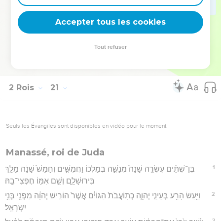
דִּבְרֵ֥י הַיָּמִ֖ים לְמַלְכֵ֥י יְהוּדָֽה׃
Accepter tous les cookies
21
וַיִּשְׁכַּ֥ב חִזְקִיָּ֖הוּ עִם־אֲבֹתָ֑יו וַיִּמְלֹ֛ךְ מְנַשֶּׁ֥ה בְנ֖וֹ תַּחְתָּֽיו׃
Hébreu : © Westminster Leningrad Codex - tanach.us --- Grec : © 2010 by the
Tout refuser
Society of Biblical Literature and Logos Bible Software - sblgnt.com
2 Rois
21
Seuls les Évangiles sont disponibles en vidéo pour le moment.
Manassé, roi de Juda
1
בֶּן־שְׁתֵּ֨ים עֶשְׂרֵ֤ה שָׁנָה֙ מְנַשֶּׁ֣ה בְמָלְכ֔וֹ וַחֲמִשִּׁ֤ים וְחָמֵשׁ֙ שָׁנָ֔ה מָלַ֖ךְ
בִּירוּשָׁלִָ֑ם וְשֵׁ֥ם אִמּ֖וֹ חֶפְצִי־בָֽהּ׃
2
וַיַּ֥עַשׂ הָרַ֖ע בְּעֵינֵ֣י יְהוָ֑ה כְּתֽוֹעֲבֹת֙ הַגּוֹיִ֔ם אֲשֶׁר֙ הוֹרִ֣ישׁ יְהוָ֔ה מִפְּנֵ֖י בְּנֵ֥י
יִשְׂרָאֵֽל׃
3