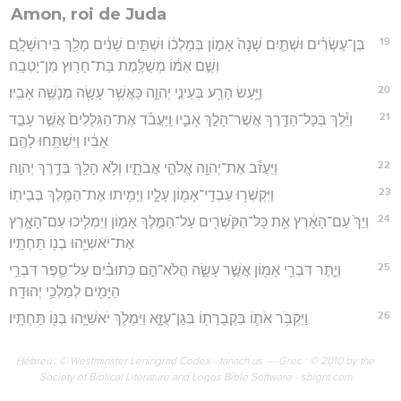
Amon, roi de Juda
19
בֶּן־עֶשְׂרִ֨ים וּשְׁתַּ֤יִם שָׁנָה֙ אָמ֣וֹן בְּמָלְכ֔וֹ וּשְׁתַּ֣יִם שָׁנִ֔ים מָלַ֖ךְ בִּירוּשָׁלִָ֑ם
וְשֵׁ֣ם אִמּ֔וֹ מְשֻׁלֶּ֥מֶת בַּת־חָר֖וּץ מִן־יָטְבָֽה׃
20
וַיַּ֥עַשׂ הָרַ֖ע בְּעֵינֵ֣י יְהוָ֑ה כַּאֲשֶׁ֥ר עָשָׂ֖ה מְנַשֶּׁ֥ה אָבִֽיו׃
21
וַיֵּ֕לֶךְ בְּכָל־הַדֶּ֖רֶךְ אֲשֶׁר־הָלַ֣ךְ אָבִ֑יו וַֽיַּעֲבֹ֗ד אֶת־הַגִּלֻּלִים֙ אֲשֶׁ֣ר עָבַ֣ד
אָבִ֔יו וַיִּשְׁתַּ֖חוּ לָהֶֽם׃
22
וַיַּעֲזֹ֕ב אֶת־יְהוָ֖ה אֱלֹהֵ֣י אֲבֹתָ֑יו וְלֹ֥א הָלַ֖ךְ בְּדֶ֥רֶךְ יְהוָֽה׃
23
וַיִּקְשְׁר֥וּ עַבְדֵֽי־אָמ֖וֹן עָלָ֑יו וַיָּמִ֥יתוּ אֶת־הַמֶּ֖לֶךְ בְּבֵיתֽוֹ׃
24
וַיַּךְ֙ עַם־הָאָ֔רֶץ אֵ֥ת כָּל־הַקֹּשְׁרִ֖ים עַל־הַמֶּ֣לֶךְ אָמ֑וֹן וַיַּמְלִ֧יכוּ עַם־הָאָ֛רֶץ
אֶת־יֹאשִׁיָּ֥הוּ בְנ֖וֹ תַּחְתָּֽיו׃
25
וְיֶ֛תֶר דִּבְרֵ֥י אָמ֖וֹן אֲשֶׁ֣ר עָשָׂ֑ה הֲלֹא־הֵ֣ם כְּתוּבִ֗ים עַל־סֵ֛פֶר דִּבְרֵ֥י
הַיָּמִ֖ים לְמַלְכֵ֥י יְהוּדָֽה׃
26
וַיִּקְבֹּ֥ר אֹת֛וֹ בִּקְבֻרָת֖וֹ בְּגַן־עֻזָּ֑א וַיִּמְלֹ֛ךְ יֹאשִׁיָּ֥הוּ בְנ֖וֹ תַּחְתָּֽיו׃
Hébreu : © Westminster Leningrad Codex - tanach.us --- Grec : © 2010 by the
Society of Biblical Literature and Logos Bible Software - sblgnt.com