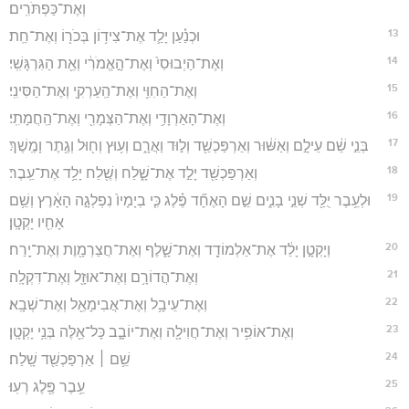
וְאֶת־כַּפְתֹּרִֽים׃
13
וּכְנַ֗עַן יָלַ֛ד אֶת־צִיד֥וֹן בְּכֹר֖וֹ וְאֶת־חֵֽת׃
14
וְאֶת־הַיְבוּסִי֙ וְאֶת־הָ֣אֱמֹרִ֔י וְאֵ֖ת הַגִּרְגָּשִֽׁי׃
15
וְאֶת־הַחִוִּ֥י וְאֶת־הַֽעַרְקִ֖י וְאֶת־הַסִּינִֽי׃
16
וְאֶת־הָאַרְוָדִ֥י וְאֶת־הַצְּמָרִ֖י וְאֶת־הַֽחֲמָתִֽי׃
17
בְּנֵ֣י שֵׁ֔ם עֵילָ֣ם וְאַשּׁ֔וּר וְאַרְפַּכְשַׁ֖ד וְל֣וּד וַאֲרָ֑ם וְע֥וּץ וְח֖וּל וְגֶ֥תֶר וָמֶֽשֶׁךְ׃
18
וְאַרְפַּכְשַׁ֖ד יָלַ֣ד אֶת־שָׁ֑לַח וְשֶׁ֖לַח יָלַ֥ד אֶת־עֵֽבֶר׃
19
וּלְעֵ֥בֶר יֻלַּ֖ד שְׁנֵ֣י בָנִ֑ים שֵׁ֣ם הָאֶחָ֞ד פֶּ֗לֶג כִּ֤י בְיָמָיו֙ נִפְלְגָ֣ה הָאָ֔רֶץ וְשֵׁ֥ם
אָחִ֖יו יָקְטָֽן׃
20
וְיָקְטָ֣ן יָלַ֔ד אֶת־אַלְמוֹדָ֖ד וְאֶת־שָׁ֑לֶף וְאֶת־חֲצַרְמָ֖וֶת וְאֶת־יָֽרַח׃
21
וְאֶת־הֲדוֹרָ֥ם וְאֶת־אוּזָ֖ל וְאֶת־דִּקְלָֽה׃
22
וְאֶת־עֵיבָ֥ל וְאֶת־אֲבִימָאֵ֖ל וְאֶת־שְׁבָֽא׃
23
וְאֶת־אוֹפִ֥יר וְאֶת־חֲוִילָ֖ה וְאֶת־יוֹבָ֑ב כָּל־אֵ֖לֶּה בְּנֵ֥י יָקְטָֽן׃
24
שֵׁ֥ם ׀ אַרְפַּכְשַׁ֖ד שָֽׁלַח׃
25
עֵ֥בֶר פֶּ֖לֶג רְעֽוּ׃