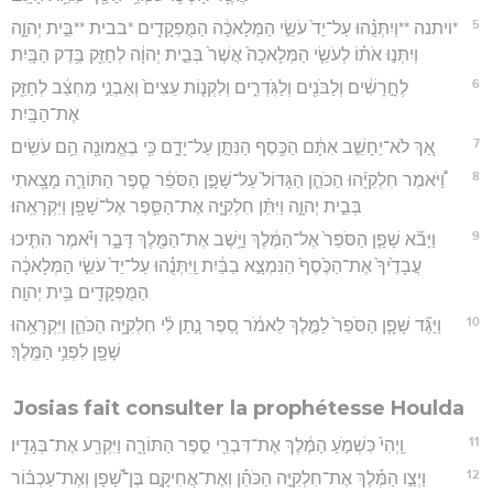
5
*ויתנה **וְיִתְּנֻ֗הוּ עַל־יַד֙ עֹשֵׂ֣י הַמְּלָאכָ֔ה הַמֻּפְקָדִ֖ים *בבית **בֵּ֣ית יְהוָ֑ה
וְיִתְּנ֣וּ אֹת֗וֹ לְעֹשֵׂ֤י הַמְּלָאכָה֙ אֲשֶׁר֙ בְּבֵ֣ית יְהוָ֔ה לְחַזֵּ֖ק בֶּ֥דֶק הַבָּֽיִת׃
6
לֶחָ֣רָשִׁ֔ים וְלַבֹּנִ֖ים וְלַגֹּֽדְרִ֑ים וְלִקְנ֤וֹת עֵצִים֙ וְאַבְנֵ֣י מַחְצֵ֔ב לְחַזֵּ֖ק
אֶת־הַבָּֽיִת׃
7
אַ֚ךְ לֹא־יֵחָשֵׁ֣ב אִתָּ֔ם הַכֶּ֖סֶף הַנִּתָּ֣ן עַל־יָדָ֑ם כִּ֥י בֶאֱמוּנָ֖ה הֵ֥ם עֹשִֽׂים׃
8
וַ֠יֹּאמֶר חִלְקִיָּ֜הוּ הַכֹּהֵ֤ן הַגָּדוֹל֙ עַל־שָׁפָ֣ן הַסֹּפֵ֔ר סֵ֧פֶר הַתּוֹרָ֛ה מָצָ֖אתִי
בְּבֵ֣ית יְהוָ֑ה וַיִּתֵּ֨ן חִלְקִיָּ֧ה אֶת־הַסֵּ֛פֶר אֶל־שָׁפָ֖ן וַיִּקְרָאֵֽהוּ׃
9
וַיָּבֹ֞א שָׁפָ֤ן הַסֹּפֵר֙ אֶל־הַמֶּ֔לֶךְ וַיָּ֥שֶׁב אֶת־הַמֶּ֖לֶךְ דָּבָ֑ר וַיֹּ֗אמֶר הִתִּ֤יכוּ
עֲבָדֶ֙יךָ֙ אֶת־הַכֶּ֙סֶף֙ הַנִּמְצָ֣א בַבַּ֔יִת וַֽיִּתְּנֻ֗הוּ עַל־יַד֙ עֹשֵׂ֣י הַמְּלָאכָ֔ה
הַמֻּפְקָדִ֖ים בֵּ֥ית יְהוָֽה׃
10
וַיַּגֵּ֞ד שָׁפָ֤ן הַסֹּפֵר֙ לַמֶּ֣לֶךְ לֵאמֹ֔ר סֵ֚פֶר נָ֣תַן לִ֔י חִלְקִיָּ֖ה הַכֹּהֵ֑ן וַיִּקְרָאֵ֥הוּ
שָׁפָ֖ן לִפְנֵ֥י הַמֶּֽלֶךְ׃
Josias fait consulter la prophétesse Houlda
11
וַֽיְהִי֙ כִּשְׁמֹ֣עַ הַמֶּ֔לֶךְ אֶת־דִּבְרֵ֖י סֵ֣פֶר הַתּוֹרָ֑ה וַיִּקְרַ֖ע אֶת־בְּגָדָֽיו׃
12
וַיְצַ֣ו הַמֶּ֡לֶךְ אֶת־חִלְקִיָּ֣ה הַכֹּהֵ֡ן וְאֶת־אֲחִיקָ֣ם בֶּן־שָׁ֠פָן וְאֶת־עַכְבּ֨וֹר