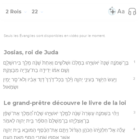
2 Rois
22
Seuls les Évangiles sont disponibles en vidéo pour le moment.
Josias, roi de Juda
1
בֶּן־שְׁמֹנֶ֤ה שָׁנָה֙ יֹאשִׁיָּ֣הוּ בְמָלְכ֔וֹ וּשְׁלֹשִׁ֤ים וְאַחַת֙ שָׁנָ֔ה מָלַ֖ךְ בִּירוּשָׁלִָ֑ם
וְשֵׁ֣ם אִמּ֔וֹ יְדִידָ֥ה בַת־עֲדָ֖יָה מִבָּצְקַֽת׃
2
וַיַּ֥עַשׂ הַיָּשָׁ֖ר בְּעֵינֵ֣י יְהוָ֑ה וַיֵּ֗לֶךְ בְּכָל־דֶּ֙רֶךְ֙ דָּוִ֣ד אָבִ֔יו וְלֹא־סָ֖ר יָמִ֥ין
וּשְׂמֹֽאול׃
Le grand-prêtre découvre le livre de la loi
3
וַיְהִ֗י בִּשְׁמֹנֶ֤ה עֶשְׂרֵה֙ שָׁנָ֔ה לַמֶּ֖לֶךְ יֹאשִׁיָּ֑הוּ שָׁלַ֣ח הַ֠מֶּלֶךְ אֶת־שָׁפָ֨ן
בֶּן־אֲצַלְיָ֤הוּ בֶן־מְשֻׁלָּם֙ הַסֹּפֵ֔ר בֵּ֥ית יְהוָ֖ה לֵאמֹֽר׃
4
עֲלֵ֗ה אֶל־חִלְקִיָּ֙הוּ֙ הַכֹּהֵ֣ן הַגָּד֔וֹל וְיַתֵּ֣ם אֶת־הַכֶּ֔סֶף הַמּוּבָ֖א בֵּ֣ית יְהוָ֑ה
אֲשֶׁ֥ר אָסְפ֛וּ שֹׁמְרֵ֥י הַסַּ֖ף מֵאֵ֥ת הָעָֽם׃