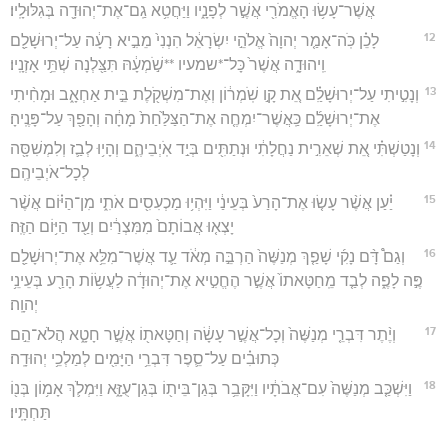
אֲשֶׁר־עָשׂ֥וּ הָאֱמֹרִ֖י אֲשֶׁ֣ר לְפָנָ֑יו וַיַּחֲטִ֥א גַֽם־אֶת־יְהוּדָ֖ה בְּגִלּוּלָֽיו׃
12
לָכֵ֗ן כֹּֽה־אָמַ֤ר יְהוָה֙ אֱלֹהֵ֣י יִשְׂרָאֵ֔ל הִנְנִי֙ מֵבִ֣יא רָעָ֔ה עַל־יְרוּשָׁלִַ֖ם
וִֽיהוּדָ֑ה אֲשֶׁר֙ כָּל־*שמעיו **שֹׁ֣מְעָ֔הּ תִּצַּ֖לְנָה שְׁתֵּ֥י אָזְנָֽיו׃
13
וְנָטִ֣יתִי עַל־יְרוּשָׁלִַ֗ם אֵ֚ת קָ֣ו שֹֽׁמְר֔וֹן וְאֶת־מִשְׁקֹ֖לֶת בֵּ֣ית אַחְאָ֑ב וּמָחִ֨יתִי
אֶת־יְרוּשָׁלִַ֜ם כַּֽאֲשֶׁר־יִמְחֶ֤ה אֶת־הַצַּלַּ֙חַת֙ מָחָ֔ה וְהָפַ֖ךְ עַל־פָּנֶֽיהָ׃
14
וְנָטַשְׁתִּ֗י אֵ֚ת שְׁאֵרִ֣ית נַחֲלָתִ֔י וּנְתַתִּ֖ים בְּיַ֣ד אֹֽיְבֵיהֶ֑ם וְהָי֥וּ לְבַ֛ז וְלִמְשִׁסָּ֖ה
לְכָל־אֹיְבֵיהֶֽם׃
15
יַ֗עַן אֲשֶׁ֨ר עָשׂ֤וּ אֶת־הָרַע֙ בְּעֵינַ֔י וַיִּהְי֥וּ מַכְעִסִ֖ים אֹתִ֑י מִן־הַיּ֗וֹם אֲשֶׁ֨ר
יָצְא֤וּ אֲבוֹתָם֙ מִמִּצְרַ֔יִם וְעַ֖ד הַיּ֥וֹם הַזֶּֽה׃
16
וְגַם֩ דָּ֨ם נָקִ֜י שָׁפַ֤ךְ מְנַשֶּׁה֙ הַרְבֵּ֣ה מְאֹ֔ד עַ֛ד אֲשֶׁר־מִלֵּ֥א אֶת־יְרוּשָׁלִַ֖ם
פֶּ֣ה לָפֶ֑ה לְבַ֤ד מֵֽחַטָּאתוֹ֙ אֲשֶׁ֣ר הֶחֱטִ֣יא אֶת־יְהוּדָ֔ה לַעֲשׂ֥וֹת הָרַ֖ע בְּעֵינֵ֥י
יְהוָֽה׃
17
וְיֶ֨תֶר דִּבְרֵ֤י מְנַשֶּׁה֙ וְכָל־אֲשֶׁ֣ר עָשָׂ֔ה וְחַטָּאת֖וֹ אֲשֶׁ֣ר חָטָ֑א הֲלֹא־הֵ֣ם
כְּתוּבִ֗ים עַל־סֵ֛פֶר דִּבְרֵ֥י הַיָּמִ֖ים לְמַלְכֵ֥י יְהוּדָֽה׃
18
וַיִּשְׁכַּ֤ב מְנַשֶּׁה֙ עִם־אֲבֹתָ֔יו וַיִּקָּבֵ֥ר בְּגַן־בֵּית֖וֹ בְּגַן־עֻזָּ֑א וַיִּמְלֹ֛ךְ אָמ֥וֹן בְּנ֖וֹ
תַּחְתָּֽיו׃