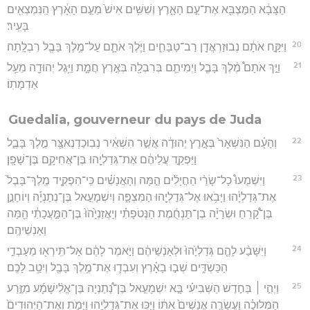
הַצָּבָ֔א הַמַּצְבִּ֖א אֶת־עַ֣ם הָאָ֑רֶץ וְשִׁשִּׁ֥ים אִישׁ֙ מֵעַ֣ם הָאָ֔רֶץ הַֽנִּמְצְאִ֖ים
בָּעִֽיר׃
20
וַיִּקַּ֣ח אֹתָ֔ם נְבוּזַרְאֲדָ֖ן רַב־טַבָּחִ֑ים וַיֹּ֧לֶךְ אֹתָ֛ם עַל־מֶ֥לֶךְ בָּבֶ֖ל רִבְלָֽתָה׃
21
וַיַּ֣ךְ אֹתָם֩ מֶ֨לֶךְ בָּבֶ֧ל וַיְמִיתֵ֛ם בְּרִבְלָ֖ה בְּאֶ֣רֶץ חֲמָ֑ת וַיִּ֥גֶל יְהוּדָ֖ה מֵעַ֥ל
אַדְמָתֽוֹ׃
Guedalia, gouverneur du pays de Juda
22
וְהָעָ֗ם הַנִּשְׁאָר֙ בְּאֶ֣רֶץ יְהוּדָ֔ה אֲשֶׁ֣ר הִשְׁאִ֔יר נְבֽוּכַדְנֶאצַּ֖ר מֶ֣לֶךְ בָּבֶ֑ל
וַיַּפְקֵ֣ד עֲלֵיהֶ֔ם אֶת־גְּדַלְיָ֖הוּ בֶּן־אֲחִיקָ֥ם בֶּן־שָׁפָֽן׃
23
וַיִּשְׁמְעוּ֩ כָל־שָׂרֵ֨י הַחֲיָלִ֜ים הֵ֣מָּה וְהָאֲנָשִׁ֗ים כִּֽי־הִפְקִ֤יד מֶֽלֶךְ־בָּבֶל֙
אֶת־גְּדַלְיָ֔הוּ וַיָּבֹ֥אוּ אֶל־גְּדַלְיָ֖הוּ הַמִּצְפָּ֑ה וְיִשְׁמָעֵ֣אל בֶּן־נְתַנְיָ֡ה וְיוֹחָנָ֣ן
בֶּן־קָ֠רֵחַ וּשְׂרָיָ֨ה בֶן־תַּנְחֻ֜מֶת הַנְּטֹפָתִ֗י וְיַֽאֲזַנְיָ֙הוּ֙ בֶּן־הַמַּ֣עֲכָתִ֔י הֵ֖מָּה
וְאַנְשֵׁיהֶֽם׃
24
וַיִּשָּׁבַ֨ע לָהֶ֤ם גְּדַלְיָ֙הוּ֙ וּלְאַנְשֵׁיהֶ֔ם וַיֹּ֣אמֶר לָהֶ֔ם אַל־תִּֽירְא֖וּ מֵעַבְדֵ֣י
הַכַּשְׂדִּ֑ים שְׁב֣וּ בָאָ֗רֶץ וְעִבְד֛וּ אֶת־מֶ֥לֶךְ בָּבֶ֖ל וְיִטַ֥ב לָכֶֽם׃
25
וַיְהִ֣י ׀ בַּחֹ֣דֶשׁ הַשְּׁבִיעִ֗י בָּ֣א יִשְׁמָעֵ֣אל בֶּן־נְ֠תַנְיָה בֶּן־אֱלִ֨ישָׁמָ֜ע מִזֶּ֣רַע
הַמְּלוּכָ֗ה וַעֲשָׂרָ֤ה אֲנָשִׁים֙ אִתּ֔וֹ וַיַּכּ֥וּ אֶת־גְּדַלְיָ֖הוּ וַיָּמֹ֑ת וְאֶת־הַיְּהוּדִים֙