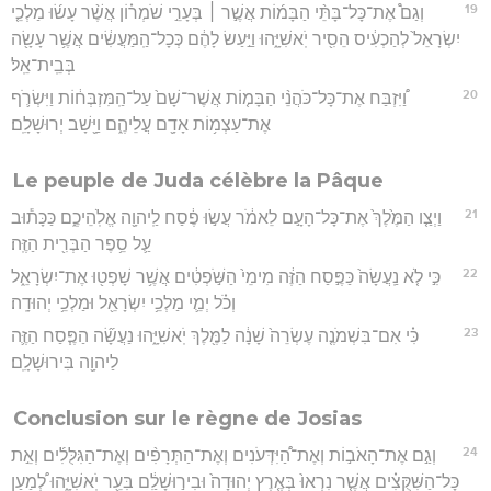
19
וְגַם֩ אֶת־כָּל־בָּתֵּ֨י הַבָּמ֜וֹת אֲשֶׁ֣ר ׀ בְּעָרֵ֣י שֹׁמְר֗וֹן אֲשֶׁ֨ר עָשׂ֜וּ מַלְכֵ֤י
יִשְׂרָאֵל֙ לְהַכְעִ֔יס הֵסִ֖יר יֹֽאשִׁיָּ֑הוּ וַיַּ֣עַשׂ לָהֶ֔ם כְּכָל־הַֽמַּעֲשִׂ֔ים אֲשֶׁ֥ר עָשָׂ֖ה
בְּבֵֽית־אֵֽל׃
20
וַ֠יִּזְבַּח אֶת־כָּל־כֹּהֲנֵ֨י הַבָּמ֤וֹת אֲשֶׁר־שָׁם֙ עַל־הַֽמִּזְבְּח֔וֹת וַיִּשְׂרֹ֛ף
אֶת־עַצְמ֥וֹת אָדָ֖ם עֲלֵיהֶ֑ם וַיָּ֖שָׁב יְרוּשָׁלִָֽם׃
Le peuple de Juda célèbre la Pâque
21
וַיְצַ֤ו הַמֶּ֙לֶךְ֙ אֶת־כָּל־הָעָ֣ם לֵאמֹ֔ר עֲשׂ֣וּ פֶ֔סַח לַֽיהוָ֖ה אֱלֹֽהֵיכֶ֑ם כַּכָּת֕וּב
עַ֛ל סֵ֥פֶר הַבְּרִ֖ית הַזֶּֽה׃
22
כִּ֣י לֹ֤א נַֽעֲשָׂה֙ כַּפֶּ֣סַח הַזֶּ֔ה מִימֵי֙ הַשֹּׁ֣פְטִ֔ים אֲשֶׁ֥ר שָׁפְט֖וּ אֶת־יִשְׂרָאֵ֑ל
וְכֹ֗ל יְמֵ֛י מַלְכֵ֥י יִשְׂרָאֵ֖ל וּמַלְכֵ֥י יְהוּדָֽה׃
23
כִּ֗י אִם־בִּשְׁמֹנֶ֤ה עֶשְׂרֵה֙ שָׁנָ֔ה לַמֶּ֖לֶךְ יֹֽאשִׁיָּ֑הוּ נַעֲשָׂ֞ה הַפֶּ֧סַח הַזֶּ֛ה
לַיהוָ֖ה בִּירוּשָׁלִָֽם׃
Conclusion sur le règne de Josias
24
וְגַ֣ם אֶת־הָאֹב֣וֹת וְאֶת־הַ֠יִּדְּעֹנִים וְאֶת־הַתְּרָפִ֨ים וְאֶת־הַגִּלֻּלִ֜ים וְאֵ֣ת
כָּל־הַשִּׁקֻּצִ֗ים אֲשֶׁ֤ר נִרְאוּ֙ בְּאֶ֤רֶץ יְהוּדָה֙ וּבִיר֣וּשָׁלִַ֔ם בִּעֵ֖ר יֹֽאשִׁיָּ֑הוּ לְ֠מַעַן