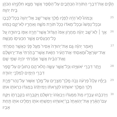
הָקִ֞ים אֶת־דִּבְרֵ֤י הַתּוֹרָה֙ הַכְּתֻבִ֣ים עַל־הַסֵּ֔פֶר אֲשֶׁ֥ר מָצָ֛א חִלְקִיָּ֥הוּ הַכֹּהֵ֖ן
בֵּ֥ית יְהוָֽה׃
25
וְכָמֹהוּ֩ לֹֽא־הָיָ֨ה לְפָנָ֜יו מֶ֗לֶךְ אֲשֶׁר־שָׁ֤ב אֶל־יְהוָה֙ בְּכָל־לְבָב֤וֹ
וּבְכָל־נַפְשׁוֹ֙ וּבְכָל־מְאֹד֔וֹ כְּכֹ֖ל תּוֹרַ֣ת מֹשֶׁ֑ה וְאַחֲרָ֖יו לֹֽא־קָ֥ם כָּמֹֽהוּ׃
26
אַ֣ךְ ׀ לֹֽא־שָׁ֣ב יְהוָ֗ה מֵחֲר֤וֹן אַפּוֹ֙ הַגָּד֔וֹל אֲשֶׁר־חָרָ֥ה אַפּ֖וֹ בִּֽיהוּדָ֑ה עַ֚ל
כָּל־הַכְּעָסִ֔ים אֲשֶׁ֥ר הִכְעִיס֖וֹ מְנַשֶּֽׁה׃
27
וַיֹּ֣אמֶר יְהוָ֗ה גַּ֤ם אֶת־יְהוּדָה֙ אָסִיר֙ מֵעַ֣ל פָּנַ֔י כַּאֲשֶׁ֥ר הֲסִרֹ֖תִי
אֶת־יִשְׂרָאֵ֑ל וּ֠מָאַסְתִּי אֶת־הָעִ֨יר הַזֹּ֤את אֲשֶׁר־בָּחַ֙רְתִּי֙ אֶת־יְר֣וּשָׁלִַ֔ם
וְאֶת־הַבַּ֔יִת אֲשֶׁ֣ר אָמַ֔רְתִּי יִהְיֶ֥ה שְׁמִ֖י שָֽׁם׃
28
וְיֶ֛תֶר דִּבְרֵ֥י יֹאשִׁיָּ֖הוּ וְכָל־אֲשֶׁ֣ר עָשָׂ֑ה הֲלֹא־הֵ֣ם כְּתוּבִ֗ים עַל־סֵ֛פֶר
דִּבְרֵ֥י הַיָּמִ֖ים לְמַלְכֵ֥י יְהוּדָֽה׃
29
בְּיָמָ֡יו עָלָה֩ פַרְעֹ֨ה נְכֹ֧ה מֶֽלֶךְ־מִצְרַ֛יִם עַל־מֶ֥לֶךְ אַשּׁ֖וּר עַל־נְהַר־פְּרָ֑ת
וַיֵּ֨לֶךְ הַמֶּ֤לֶךְ יֹאשִׁיָּ֙הוּ֙ לִקְרָאת֔וֹ וַיְמִיתֵ֙הוּ֙ בִּמְגִדּ֔וֹ כִּרְאֹת֖וֹ אֹתֽוֹ׃
30
וַיַּרְכִּבֻ֨הוּ עֲבָדָ֥יו מֵת֙ מִמְּגִדּ֔וֹ וַיְבִאֻ֙הוּ֙ יְר֣וּשָׁלִַ֔ם וַֽיִּקְבְּרֻ֖הוּ בִּקְבֻֽרָת֑וֹ וַיִּקַּ֣ח
עַם־הָאָ֗רֶץ אֶת־יְהֽוֹאָחָז֙ בֶּן־יֹ֣אשִׁיָּ֔הוּ וַיִּמְשְׁח֥וּ אֹת֛וֹ וַיַּמְלִ֥יכוּ אֹת֖וֹ תַּ֥חַת
אָבִֽיו׃