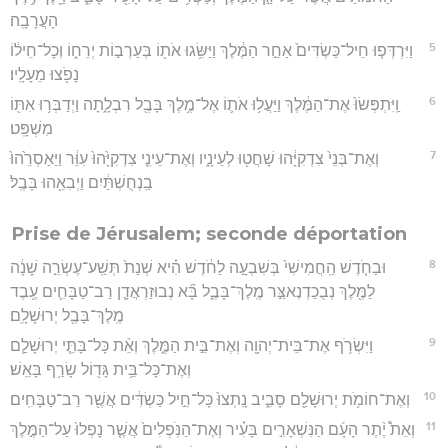
הָעֲרָבָֽה׃
5
וַיִּרְדְּפ֤וּ חֵיל־כַּשְׂדִּים֙ אַחַ֣ר הַמֶּ֔לֶךְ וַיַּשִּׂ֥גוּ אֹת֖וֹ בְּעַרְב֣וֹת יְרֵח֑וֹ וְכָל־חֵיל֔וֹ
נָפֹ֖צוּ מֵעָלָֽיו׃
6
וַֽיִּתְפְּשׂוּ֙ אֶת־הַמֶּ֔לֶךְ וַיַּעֲל֥וּ אֹת֛וֹ אֶל־מֶ֥לֶךְ בָּבֶ֖ל רִבְלָ֑תָה וַיְדַבְּר֥וּ אִתּ֖וֹ
מִשְׁפָּֽט׃
7
וְאֶת־בְּנֵי֙ צִדְקִיָּ֔הוּ שָׁחֲט֖וּ לְעֵינָ֑יו וְאֶת־עֵינֵ֤י צִדְקִיָּ֙הוּ֙ עִוֵּ֔ר וַיַּאַסְרֵ֙הוּ֙
בַֽנְחֻשְׁתַּ֔יִם וַיְבִאֵ֖הוּ בָּבֶֽל׃
Prise de Jérusalem; seconde déportation
8
וּבַחֹ֤דֶשׁ הַֽחֲמִישִׁי֙ בְּשִׁבְעָ֣ה לַחֹ֔דֶשׁ הִ֗יא שְׁנַת֙ תְּשַֽׁע־עֶשְׂרֵ֣ה שָׁנָ֔ה
לַמֶּ֖לֶךְ נְבֻכַדְנֶאצַּ֣ר מֶֽלֶךְ־בָּבֶ֑ל בָּ֞א נְבוּזַרְאֲדָ֧ן רַב־טַבָּחִ֛ים עֶ֥בֶד
מֶֽלֶךְ־בָּבֶ֖ל יְרוּשָׁלִָֽם׃
9
וַיִּשְׂרֹ֥ף אֶת־בֵּית־יְהוָ֖ה וְאֶת־בֵּ֣ית הַמֶּ֑לֶךְ וְאֵ֨ת כָּל־בָּתֵּ֧י יְרוּשָׁלִַ֛ם
וְאֶת־כָּל־בֵּ֥ית גָּד֖וֹל שָׂרַ֥ף בָּאֵֽשׁ׃
10
וְאֶת־חוֹמֹ֥ת יְרוּשָׁלִַ֖ם סָבִ֑יב נָֽתְצוּ֙ כָּל־חֵ֣יל כַּשְׂדִּ֔ים אֲשֶׁ֖ר רַב־טַבָּחִֽים׃
11
וְאֵת֩ יֶ֨תֶר הָעָ֜ם הַנִּשְׁאָרִ֣ים בָּעִ֗יר וְאֶת־הַנֹּֽפְלִים֙ אֲשֶׁ֤ר נָפְלוּ֙ עַל־הַמֶּ֣לֶךְ