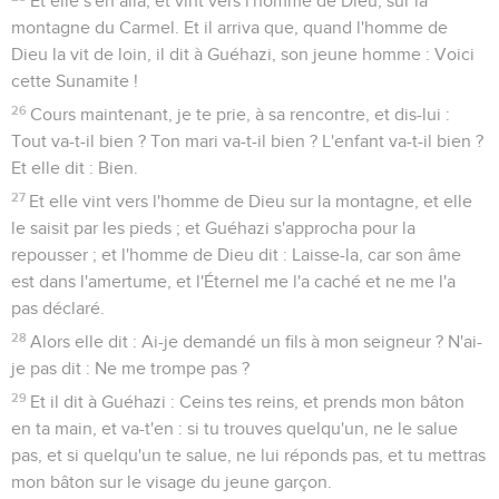
Et elle s'en alla, et vint vers l'homme de Dieu, sur la
montagne du Carmel. Et il arriva que, quand l'homme de
Dieu la vit de loin, il dit à Guéhazi, son jeune homme : Voici
cette Sunamite !
26
Cours maintenant, je te prie, à sa rencontre, et dis-lui :
Tout va-t-il bien ? Ton mari va-t-il bien ? L'enfant va-t-il bien ?
Et elle dit : Bien.
27
Et elle vint vers l'homme de Dieu sur la montagne, et elle
le saisit par les pieds ; et Guéhazi s'approcha pour la
repousser ; et l'homme de Dieu dit : Laisse-la, car son âme
est dans l'amertume, et l'Éternel me l'a caché et ne me l'a
pas déclaré.
28
Alors elle dit : Ai-je demandé un fils à mon seigneur ? N'ai-
je pas dit : Ne me trompe pas ?
29
Et il dit à Guéhazi : Ceins tes reins, et prends mon bâton
en ta main, et va-t'en : si tu trouves quelqu'un, ne le salue
pas, et si quelqu'un te salue, ne lui réponds pas, et tu mettras
mon bâton sur le visage du jeune garçon.