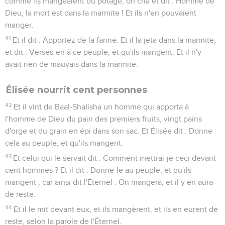
comme ils mangeaient du potage, on cria et dit : Homme de
Dieu, la mort est dans la marmite ! Et ils n'en pouvaient
manger.
41
Et il dit : Apportez de la farine. Et il la jeta dans la marmite,
et dit : Verses-en à ce peuple, et qu'ils mangent. Et il n'y
avait rien de mauvais dans la marmite.
Élisée nourrit cent personnes
42
Et il vint de Baal-Shalisha un homme qui apporta à
l'homme de Dieu du pain des premiers fruits, vingt pains
d'orge et du grain en épi dans son sac. Et Élisée dit : Donne
cela au peuple, et qu'ils mangent.
43
Et celui qui le servait dit : Comment mettrai-je ceci devant
cent hommes ? Et il dit : Donne-le au peuple, et qu'ils
mangent ; car ainsi dit l'Éternel : On mangera, et il y en aura
de reste.
44
Et il le mit devant eux, et ils mangèrent, et ils en eurent de
reste, selon la parole de l'Éternel.