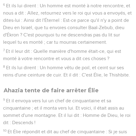
6
Et ils lui dirent : Un homme est monté à notre rencontre, et
nous a dit : Allez, retournez vers le roi qui vous a envoyés, et
dites-lui : Ainsi dit l'Éternel : Est-ce parce qu'il n'y a point de
Dieu en Israël, que tu envoies consulter Baal-Zebub, dieu
d'Ékron ? C'est pourquoi tu ne descendras pas du lit sur
lequel tu es monté ; car tu mourras certainement.
7
Et il leur dit : Quelle manière d'homme était-ce, qui est
monté à votre rencontre et vous a dit ces choses ?
8
Et ils lui dirent : Un homme vêtu de poil, et ceint sur ses
reins d'une ceinture de cuir. Et il dit : C'est Élie, le Thishbite.
Ahazia tente de faire arrêter Élie
9
Et il envoya vers lui un chef de cinquantaine et sa
cinquantaine ; et il monta vers lui. Et voici, il était assis au
sommet d'une montagne. Et il lui dit : Homme de Dieu, le roi
dit : Descends !
10
Et Élie répondit et dit au chef de cinquantaine : Si je suis