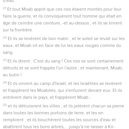
d'eau.
21
Et tout Moab apprit que ces rois étaient montés pour leur
faire la guerre, et ils convoquèrent tout homme qui était en
âge de ceindre une ceinture, -et au-dessus ; et ils se tinrent
sur la frontière.
22
Et ils se levèrent de bon matin ; et le soleil se levait sur les
eaux, et Moab vit en face de lui les eaux rouges comme du
sang.
23
Et ils dirent : C'est du sang ! Ces rois se sont certainement
détruits et se sont frappés l'un l'autre ; et maintenant, Moab,
au butin !
24
Et ils vinrent au camp d'Israël, et les Israélites se levèrent
et frappèrent les Moabites, qui s'enfuirent devant eux. Et ils
entrèrent dans le pays, et frappèrent Moab ;
25
et ils détruisirent les villes ; et ils jetèrent chacun sa pierre
dans toutes les bonnes portions de terre, et les en
remplirent ; et ils bouchèrent toutes les sources d'eau et
abattirent tous les bons arbres,... jusqu'à ne laisser à Kir-