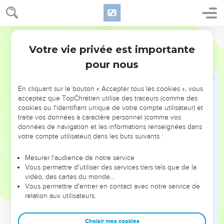
47
(22 : 48) Et il n'y avait pas de roi en Édom ; un gouverneur
y régnait.
48
(22 : 49) Josaphat construisit des navires de Tarsis pour
Darby
aller à Ophir chercher de l'or ; mais ils n'allèrent pas, car les
Votre vie privée est importante
1 Rois
22
navires furent brisés à Etsion-Guéber.
pour nous
49
(22 : 50) Alors Achazia, fils d'Achab, dit à Josaphat : Que
mes serviteurs aillent avec tes serviteurs dans les navires ; et
En cliquant sur le bouton « Accepter tous les cookies », vous
Josaphat ne le voulut pas.
acceptez que TopChrétien utilise des traceurs (comme des
50
cookies ou l'identifiant unique de votre compte utilisateur) et
(22 : 51) Et Josaphat s'endormit avec ses pères, et il fut
traite vos données à caractère personnel (comme vos
enterré avec ses pères dans la ville de David, son père ; et
données de navigation et les informations renseignées dans
Joram, son fils régna à sa place.
votre compte utilisateur) dans les buts suivants :
51
(22 : 52) Achazia, fils d'Achab, commença de régner en
Mesurer l'audience de notre service
Israël, à Samarie, la dix-septième année de Josaphat, roi de
Vous permettre d'utiliser des services tiers tels que de la
Juda ; et il régna sur Israël deux ans.
vidéo, des cartes du monde…
Vous permettre d'entrer en contact avec notre service de
Ahazia, roi d'Israël
relation aux utilisateurs.
52
(22 : 53) Et il fit ce qui est mauvais aux yeux de l'Éternel, et
Choisir mes cookies