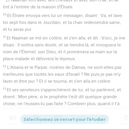
tint à l'entrée de la maison d'Élisée.
10
Et Élisée envoya vers lui un messager, disant : Va, et lave-
toi sept fois dans le Jourdain, et ta chair redeviendra saine,
et tu seras pur.
11
Et Naaman se mit en colère, et s'en alla, et dit : Voici, je me
disais : Il sortira sans doute, et se tiendra là, et invoquera le
nom de l'Éternel, son Dieu, et il promènera sa main sur la
place malade et délivrera le lépreux.
12
L'Abana et le Parpar, rivières de Damas, ne sont-elles pas
meilleures que toutes les eaux d'Israël ? Ne puis-je pas m'y
laver et être pur ? Et il se tourna, et s'en alla en colère.
13
Et ses serviteurs s'approchèrent de lui, et lui parlèrent, et
dirent : Mon père, si le prophète t'eût dit quelque grande
chose, ne l'eusses-tu pas faite ? Combien plus, quand il t'a
dit : Lave-toi, et tu seras pur.
14
Et il descendit, et se plongea sept fois dans le Jourdain,
Contenus
Versions
Commentaires
Strong
Dictionnaire
selon la parole de l'homme de Dieu ; et sa chair redevint