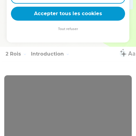
il marcha dans la voie de son père, et dans la voie de sa
mère, et dans la voie de Jéroboam, fils de Nebath, qui fit
Accepter tous les cookies
pécher Israël.
53
(22 : 54) Et il servit Baal, et se prosterna devant lui, et
Tout refuser
provoqua à colère l'Éternel, le Dieu d'Israël, selon tout ce
que son père avait fait.
2 Rois
Introduction