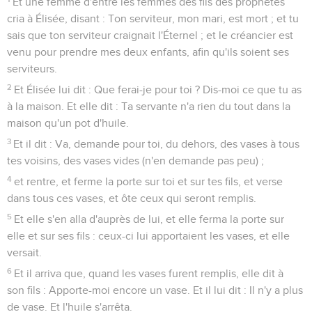
Et une femme d'entre les femmes des fils des prophètes
cria à Élisée, disant : Ton serviteur, mon mari, est mort ; et tu
sais que ton serviteur craignait l'Éternel ; et le créancier est
venu pour prendre mes deux enfants, afin qu'ils soient ses
serviteurs.
2
Et Élisée lui dit : Que ferai-je pour toi ? Dis-moi ce que tu as
à la maison. Et elle dit : Ta servante n'a rien du tout dans la
maison qu'un pot d'huile.
3
Et il dit : Va, demande pour toi, du dehors, des vases à tous
tes voisins, des vases vides (n'en demande pas peu) ;
4
et rentre, et ferme la porte sur toi et sur tes fils, et verse
dans tous ces vases, et ôte ceux qui seront remplis.
5
Et elle s'en alla d'auprès de lui, et elle ferma la porte sur
elle et sur ses fils : ceux-ci lui apportaient les vases, et elle
versait.
6
Et il arriva que, quand les vases furent remplis, elle dit à
son fils : Apporte-moi encore un vase. Et il lui dit : Il n'y a plus
de vase. Et l'huile s'arrêta.