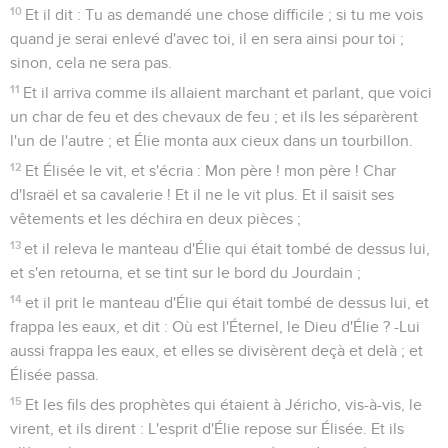
10
Et il dit : Tu as demandé une chose difficile ; si tu me vois
quand je serai enlevé d'avec toi, il en sera ainsi pour toi ;
sinon, cela ne sera pas.
11
Et il arriva comme ils allaient marchant et parlant, que voici
un char de feu et des chevaux de feu ; et ils les séparèrent
l'un de l'autre ; et Élie monta aux cieux dans un tourbillon.
12
Et Élisée le vit, et s'écria : Mon père ! mon père ! Char
d'Israël et sa cavalerie ! Et il ne le vit plus. Et il saisit ses
vêtements et les déchira en deux pièces ;
13
et il releva le manteau d'Élie qui était tombé de dessus lui,
et s'en retourna, et se tint sur le bord du Jourdain ;
14
et il prit le manteau d'Élie qui était tombé de dessus lui, et
frappa les eaux, et dit : Où est l'Éternel, le Dieu d'Élie ? -Lui
aussi frappa les eaux, et elles se divisèrent deçà et delà ; et
Élisée passa.
15
Et les fils des prophètes qui étaient à Jéricho, vis-à-vis, le
virent, et ils dirent : L'esprit d'Élie repose sur Élisée. Et ils