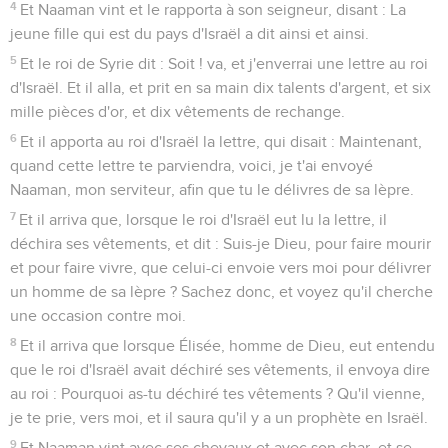
4
Et Naaman vint et le rapporta à son seigneur, disant : La
jeune fille qui est du pays d'Israël a dit ainsi et ainsi.
5
Et le roi de Syrie dit : Soit ! va, et j'enverrai une lettre au roi
d'Israël. Et il alla, et prit en sa main dix talents d'argent, et six
mille pièces d'or, et dix vêtements de rechange.
6
Et il apporta au roi d'Israël la lettre, qui disait : Maintenant,
quand cette lettre te parviendra, voici, je t'ai envoyé
Naaman, mon serviteur, afin que tu le délivres de sa lèpre.
7
Et il arriva que, lorsque le roi d'Israël eut lu la lettre, il
déchira ses vêtements, et dit : Suis-je Dieu, pour faire mourir
et pour faire vivre, que celui-ci envoie vers moi pour délivrer
un homme de sa lèpre ? Sachez donc, et voyez qu'il cherche
une occasion contre moi.
8
Et il arriva que lorsque Élisée, homme de Dieu, eut entendu
que le roi d'Israël avait déchiré ses vêtements, il envoya dire
au roi : Pourquoi as-tu déchiré tes vêtements ? Qu'il vienne,
je te prie, vers moi, et il saura qu'il y a un prophète en Israël.
9
Et Naaman vint avec ses chevaux et avec son char, et se