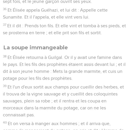
sept fois, et le jeune garçon ouvrit ses yeux.
36
Et Élisée appela Guéhazi, et lui dit : Appelle cette
Sunamite. Et il l'appela, et elle vint vers lui.
37
Et il dit : Prends ton fils. Et elle vint et tomba à ses pieds, et
se prosterna en terre ; et elle prit son fils et sortit.
La soupe immangeable
38
Et Élisée retourna à Guilgal. Or il y avait une famine dans
le pays. Et les fils des prophètes étaient assis devant lui ; et il
dit à son jeune homme : Mets la grande marmite, et cuis un
potage pour les fils des prophètes.
39
Et l'un d'eux sortit aux champs pour cueillir des herbes, et
il trouva de la vigne sauvage et y cueillit des coloquintes
sauvages, plein sa robe ; et il rentra et les coupa en
morceaux dans la marmite du potage, car on ne les
connaissait pas.
40
Et on versa à manger aux hommes ; et il arriva que,