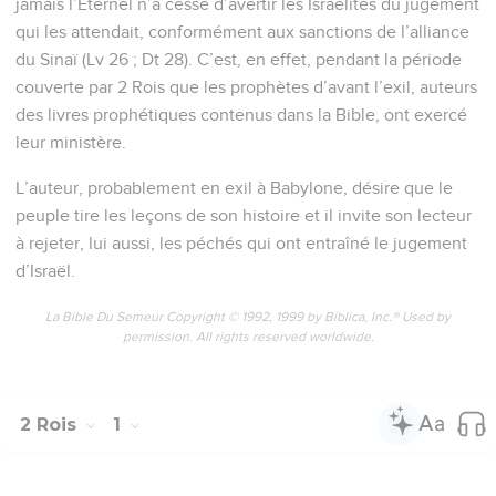
jamais l’Eternel n’a cessé d’avertir les Israélites du jugement
qui les attendait, conformément aux sanctions de l’alliance
du Sinaï (Lv 26 ; Dt 28). C’est, en effet, pendant la période
couverte par 2 Rois que les prophètes d’avant l’exil, auteurs
des livres prophétiques contenus dans la Bible, ont exercé
leur ministère.
L’auteur, probablement en exil à Babylone, désire que le
peuple tire les leçons de son histoire et il invite son lecteur
à rejeter, lui aussi, les péchés qui ont entraîné le jugement
d’Israël.
La Bible Du Semeur Copyright © 1992, 1999 by Biblica, Inc.® Used by
permission. All rights reserved worldwide.
2 Rois
1