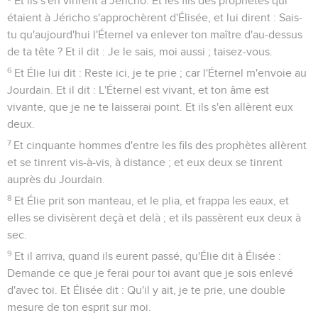
Et ils s'en vinrent à Jéricho. Et les fils des prophètes qui
étaient à Jéricho s'approchèrent d'Élisée, et lui dirent : Sais-
tu qu'aujourd'hui l'Éternel va enlever ton maître d'au-dessus
de ta tête ? Et il dit : Je le sais, moi aussi ; taisez-vous.
6
Et Élie lui dit : Reste ici, je te prie ; car l'Éternel m'envoie au
Jourdain. Et il dit : L'Éternel est vivant, et ton âme est
vivante, que je ne te laisserai point. Et ils s'en allèrent eux
deux.
7
Et cinquante hommes d'entre les fils des prophètes allèrent
et se tinrent vis-à-vis, à distance ; et eux deux se tinrent
auprès du Jourdain.
8
Et Élie prit son manteau, et le plia, et frappa les eaux, et
elles se divisèrent deçà et delà ; et ils passèrent eux deux à
sec.
9
Et il arriva, quand ils eurent passé, qu'Élie dit à Élisée :
Demande ce que je ferai pour toi avant que je sois enlevé
d'avec toi. Et Élisée dit : Qu'il y ait, je te prie, une double
mesure de ton esprit sur moi.