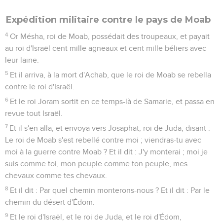
Expédition militaire contre le pays de Moab
4
Or Mésha, roi de Moab, possédait des troupeaux, et payait
au roi d'Israël cent mille agneaux et cent mille béliers avec
leur laine.
5
Et il arriva, à la mort d'Achab, que le roi de Moab se rebella
contre le roi d'Israël.
6
Et le roi Joram sortit en ce temps-là de Samarie, et passa en
revue tout Israël.
7
Et il s'en alla, et envoya vers Josaphat, roi de Juda, disant :
Le roi de Moab s'est rebellé contre moi ; viendras-tu avec
moi à la guerre contre Moab ? Et il dit : J'y monterai ; moi je
suis comme toi, mon peuple comme ton peuple, mes
chevaux comme tes chevaux.
8
Et il dit : Par quel chemin monterons-nous ? Et il dit : Par le
chemin du désert d'Édom.
9
Et le roi d'Israël, et le roi de Juda, et le roi d'Édom,