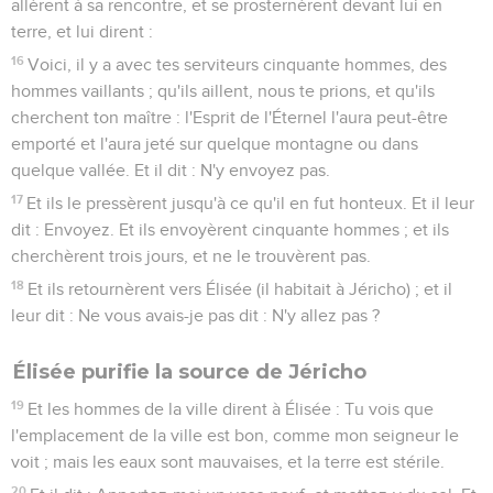
allèrent à sa rencontre, et se prosternèrent devant lui en
terre, et lui dirent :
16
Voici, il y a avec tes serviteurs cinquante hommes, des
hommes vaillants ; qu'ils aillent, nous te prions, et qu'ils
cherchent ton maître : l'Esprit de l'Éternel l'aura peut-être
emporté et l'aura jeté sur quelque montagne ou dans
quelque vallée. Et il dit : N'y envoyez pas.
17
Et ils le pressèrent jusqu'à ce qu'il en fut honteux. Et il leur
dit : Envoyez. Et ils envoyèrent cinquante hommes ; et ils
cherchèrent trois jours, et ne le trouvèrent pas.
18
Et ils retournèrent vers Élisée (il habitait à Jéricho) ; et il
leur dit : Ne vous avais-je pas dit : N'y allez pas ?
Élisée purifie la source de Jéricho
19
Et les hommes de la ville dirent à Élisée : Tu vois que
l'emplacement de la ville est bon, comme mon seigneur le
voit ; mais les eaux sont mauvaises, et la terre est stérile.
20