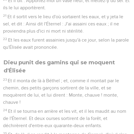
Et il dit : Apportez-moi un vase neuf, et mettez-y du sel. Et
ils le lui apportèrent.
21
Et il sortit vers le lieu d'où sortaient les eaux, et y jeta le
sel, et dit : Ainsi dit l'Éternel : J'ai assaini ces eaux ; il ne
proviendra plus d'ici ni mort ni stérilité.
22
Et les eaux furent assainies jusqu'à ce jour, selon la parole
qu'Élisée avait prononcée.
Dieu punit des gamins qui se moquent
d'Élisée
23
Et il monta de là à Béthel ; et, comme il montait par le
chemin, des petits garçons sortirent de la ville, et se
moquèrent de lui, et lui dirent : Monte, chauve ! monte,
chauve !
24
Et il se tourna en arrière et les vit, et il les maudit au nom
de l'Éternel. Et deux ourses sortirent de la forêt, et
déchirèrent d'entre-eux quarante-deux enfants.
25