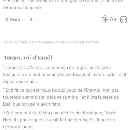
Et, de là, il se rendit à la montagne de Carmel, d'où il s'en
retourna à Samarie.
2 Rois
3
Seuls les Évangiles sont disponibles en vidéo pour le moment.
Joram, roi d'Israël
1
Joram, fils d'Achab, commença de régner sur Israël à
Samarie la dix-huitième année de Josaphat, roi de Juda ; et il
régna douze ans.
2
Et il fit ce qui est mauvais aux yeux de l'Éternel, non pas
toutefois comme son père et sa mère ; et il ôta la stèle de
Baal que son père avait faite.
3
Seulement il s'attacha aux péchés de Jéroboam, fils de
Nebath, par lesquels il avait fait pécher Israël ; il ne s'en
détourna point.