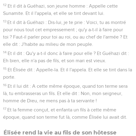
12
Et il dit à Guéhazi, son jeune homme : Appelle cette
Sunamite. Et il l'appela, et elle se tint devant lui.
13
Et il dit à Guéhazi : Dis-lui, je te prie : Voici, tu as montré
pour nous tout cet empressement ; qu'y a-t-il à faire pour
toi ? Faut-il parler pour toi au roi, ou au chef de l'armée ? Et
elle dit : J'habite au milieu de mon peuple.
14
Et il dit : Qu'y a-t-il donc à faire pour elle ? Et Guéhazi dit :
Eh bien, elle n'a pas de fils, et son mari est vieux.
15
Et Élisée dit : Appelle-la. Et il l'appela. Et elle se tint dans la
porte.
16
Et il lui dit : A cette même époque, quand ton terme sera
là, tu embrasseras un fils. Et elle dit : Non, mon seigneur,
homme de Dieu, ne mens pas à ta servante !
17
Et la femme conçut, et enfanta un fils à cette même
époque, quand son terme fut là, comme Élisée lui avait dit.
Élisée rend la vie au fils de son hôtesse