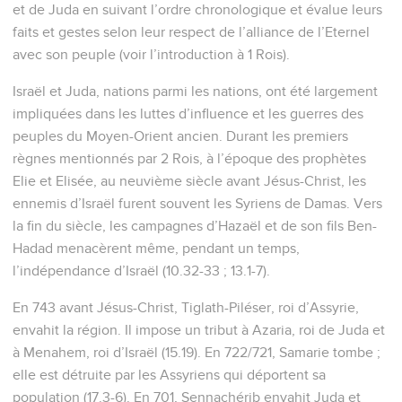
et de Juda en suivant l’ordre chronologique et évalue leurs
faits et gestes selon leur respect de l’alliance de l’Eternel
avec son peuple (voir l’introduction à 1 Rois).
Israël et Juda, nations parmi les nations, ont été largement
impliquées dans les luttes d’influence et les guerres des
peuples du Moyen-Orient ancien. Durant les premiers
règnes mentionnés par 2 Rois, à l’époque des prophètes
Elie et Elisée, au neuvième siècle avant Jésus-Christ, les
ennemis d’Israël furent souvent les Syriens de Damas. Vers
la fin du siècle, les campagnes d’Hazaël et de son fils Ben-
Hadad menacèrent même, pendant un temps,
l’indépendance d’Israël (10.32-33 ; 13.1-7).
En 743 avant Jésus-Christ, Tiglath-Piléser, roi d’Assyrie,
envahit la région. Il impose un tribut à Azaria, roi de Juda et
à Menahem, roi d’Israël (15.19). En 722/721, Samarie tombe ;
elle est détruite par les Assyriens qui déportent sa
population (17.3-6). En 701, Sennachérib envahit Juda et