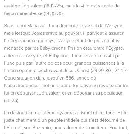
assiège Jérusalem (18.13-25), mais la ville est sauvée de
façon miraculeuse (19.35-36).
Sous le roi Manassé, Juda demeure le vassal de l’Assyrie,
mais lorsque Josias arrive au pouvoir, il parvient à assurer
l’indépendance du pays, l’Assyrie étant de plus en plus
menacée par les Babyloniens. Pris en étau entre l’Egypte,
alliée de l’Assyrie, et Babylone, Juda se verra envahi par
l’une puis par l’autre de ces deux grandes puissances à la
fin du septième siècle avant Jésus-Christ (23.29-30 ; 24.1-7).
Cette situation dura jusqu’en 586, année où
Nabuchodonosor met fin à toute tentative de révolte contre
lui en détruisant Jérusalem et en déportant sa population
(ch.25).
La destruction des deux royaumes d’Israël et de Juda est le
juste châtiment d’un peuple infidèle qui s’est détourné de
l’Eternel, son Suzerain, pour adorer de faux dieux. Pourtant,