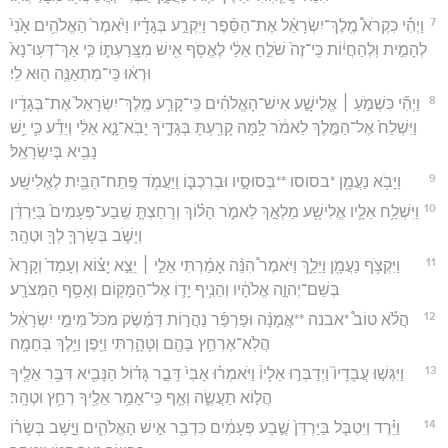
7
וַיְהִ֡י כִּקְרֹא֩ מֶֽלֶךְ־יִשְׂרָאֵ֨ל אֶת־הַסֵּ֜פֶר וַיִּקְרַ֣ע בְּגָדָ֗יו וַיֹּ֙אמֶר֙ הַאֱלֹהִ֥ים אָ֙נִי֙
לְהָמִ֣ית וּֽלְהַחֲי֔וֹת כִּֽי־זֶה֙ שֹׁלֵ֣חַ אֵלַ֔י לֶאֱסֹ֥ף אִ֖ישׁ מִצָּֽרַעְתּ֑וֹ כִּ֤י אַךְ־דְּעֽוּ־נָא֙
וּרְא֔וּ כִּֽי־מִתְאַנֶּ֥ה ה֖וּא לִֽי׃
8
וַיְהִ֞י כִּשְׁמֹ֣עַ ׀ אֱלִישָׁ֣ע אִישׁ־הָאֱלֹהִ֗ים כִּֽי־קָרַ֤ע מֶֽלֶךְ־יִשְׂרָאֵל֙ אֶת־בְּגָדָ֔יו
וַיִּשְׁלַח֙ אֶל־הַמֶּ֣לֶךְ לֵאמֹ֔ר לָ֥מָּה קָרַ֖עְתָּ בְּגָדֶ֑יךָ יָבֹֽא־נָ֣א אֵלַ֔י וְיֵדַ֕ע כִּ֛י יֵ֥שׁ
נָבִ֖יא בְּיִשְׂרָאֵֽל׃
9
וַיָּבֹ֥א נַעֲמָ֖ן *בסוסו **בְּסוּסָ֣יו וּבְרִכְבּ֑וֹ וַיַּעֲמֹ֥ד פֶּֽתַח־הַבַּ֖יִת לֶאֱלִישָֽׁע׃
10
וַיִּשְׁלַ֥ח אֵלָ֛יו אֱלִישָׁ֖ע מַלְאָ֣ךְ לֵאמֹ֑ר הָל֗וֹךְ וְרָחַצְתָּ֤ שֶֽׁבַע־פְּעָמִים֙ בַּיַּרְדֵּ֔ן
וְיָשֹׁ֧ב בְּשָׂרְךָ֛ לְךָ֖ וּטְהָֽר׃
11
וַיִּקְצֹ֥ף נַעֲמָ֖ן וַיֵּלַ֑ךְ וַיֹּאמֶר֩ הִנֵּ֨ה אָמַ֜רְתִּי אֵלַ֣י ׀ יֵצֵ֣א יָצ֗וֹא וְעָמַד֙ וְקָרָא֙
בְּשֵׁם־יְהוָ֣ה אֱלֹהָ֔יו וְהֵנִ֥יף יָד֛וֹ אֶל־הַמָּק֖וֹם וְאָסַ֥ף הַמְּצֹרָֽע׃
12
הֲלֹ֡א טוֹב֩ *אבנה **אֲמָנָ֨ה וּפַרְפַּ֜ר נַהֲר֣וֹת דַּמֶּ֗שֶׂק מִכֹּל֙ מֵימֵ֣י יִשְׂרָאֵ֔ל
הֲלֹֽא־אֶרְחַ֥ץ בָּהֶ֖ם וְטָהָ֑רְתִּי וַיִּ֖פֶן וַיֵּ֥לֶךְ בְּחֵמָֽה׃
13
וַיִּגְּשׁ֣וּ עֲבָדָיו֮ וַיְדַבְּר֣וּ אֵלָיו֒ וַיֹּאמְר֗וּ אָבִי֙ דָּבָ֣ר גָּד֗וֹל הַנָּבִ֛יא דִּבֶּ֥ר אֵלֶ֖יךָ
הֲל֣וֹא תַעֲשֶׂ֑ה וְאַ֛ף כִּֽי־אָמַ֥ר אֵלֶ֖יךָ רְחַ֥ץ וּטְהָֽר׃
14
וַיֵּ֗רֶד וַיִּטְבֹּ֤ל בַּיַּרְדֵּן֙ שֶׁ֣בַע פְּעָמִ֔ים כִּדְבַ֖ר אִ֣ישׁ הָאֱלֹהִ֑ים וַיָּ֣שָׁב בְּשָׂר֗וֹ