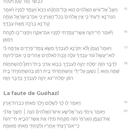
כִּבְשַׂ֛ר נַ֥עַר קָטֹ֖ן וַיִּטְהָֽר׃
15
וַיָּשָׁב֩ אֶל־אִ֨ישׁ הָאֱלֹהִ֜ים ה֣וּא וְכָֽל־מַחֲנֵ֗הוּ וַיָּבֹא֮ וַיַּעֲמֹ֣ד לְפָנָיו֒ וַיֹּ֗אמֶר
הִנֵּה־נָ֤א יָדַ֙עְתִּי֙ כִּ֣י אֵ֤ין אֱלֹהִים֙ בְּכָל־הָאָ֔רֶץ כִּ֖י אִם־בְּיִשְׂרָאֵ֑ל וְעַתָּ֛ה
קַח־נָ֥א בְרָכָ֖ה מֵאֵ֥ת עַבְדֶּֽךָ׃
16
וַיֹּ֕אמֶר חַי־יְהוָ֛ה אֲשֶׁר־עָמַ֥דְתִּי לְפָנָ֖יו אִם־אֶקָּ֑ח וַיִּפְצַר־בּ֥וֹ לָקַ֖חַת
וַיְמָאֵֽן׃
17
וַיֹּאמֶר֮ נַעֲמָן֒ וָלֹ֕א יֻתַּן־נָ֣א לְעַבְדְּךָ֔ מַשָּׂ֥א צֶֽמֶד־פְּרָדִ֖ים אֲדָמָ֑ה כִּ֡י
לֽוֹא־יַעֲשֶׂה֩ ע֨וֹד עַבְדְּךָ֜ עֹלָ֤ה וָזֶ֙בַח֙ לֵאלֹהִ֣ים אֲחֵרִ֔ים כִּ֖י אִם־לַיהוָֽה׃
18
לַדָּבָ֣ר הַזֶּ֔ה יִסְלַ֥ח יְהוָ֖ה לְעַבְדֶּ֑ךָ בְּב֣וֹא אֲדֹנִ֣י בֵית־רִמּוֹן֩ לְהִשְׁתַּחֲוֺ֨ת
שָׁ֜מָּה וְה֣וּא ׀ נִשְׁעָ֣ן עַל־יָדִ֗י וְהִֽשְׁתַּחֲוֵ֙יתִי֙ בֵּ֣ית רִמֹּ֔ן בְּהִשְׁתַּחֲוָיָ֙תִי֙ בֵּ֣ית
רִמֹּ֔ן יִסְלַח־*נא יְהוָ֥ה לְעַבְדְּךָ֖ בַּדָּבָ֥ר הַזֶּֽה׃
La faute de Guéhazi
19
וַיֹּ֥אמֶר ל֖וֹ לֵ֣ךְ לְשָׁל֑וֹם וַיֵּ֥לֶךְ מֵאִתּ֖וֹ כִּבְרַת־אָֽרֶץ׃
20
וַיֹּ֣אמֶר גֵּיחֲזִ֗י נַעַר֮ אֱלִישָׁ֣ע אִישׁ־הָאֱלֹהִים֒ הִנֵּ֣ה ׀ חָשַׂ֣ךְ אֲדֹנִ֗י
אֶֽת־נַעֲמָ֤ן הָֽאֲרַמִּי֙ הַזֶּ֔ה מִקַּ֥חַת מִיָּד֖וֹ אֵ֣ת אֲשֶׁר־הֵבִ֑יא חַי־יְהוָה֙
כִּֽי־אִם־רַ֣צְתִּי אַחֲרָ֔יו וְלָקַחְתִּ֥י מֵאִתּ֖וֹ מְאֽוּמָה׃