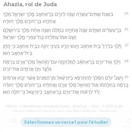
Ahazia, roi de Juda
25
בִּשְׁנַת֙ שְׁתֵּים־עֶשְׂרֵ֣ה שָׁנָ֔ה לְיוֹרָ֥ם בֶּן־אַחְאָ֖ב מֶ֣לֶךְ יִשְׂרָאֵ֑ל מָלַ֛ךְ
אֲחַזְיָ֥הוּ בֶן־יְהוֹרָ֖ם מֶ֥לֶךְ יְהוּדָֽה׃
26
בֶּן־עֶשְׂרִ֨ים וּשְׁתַּ֤יִם שָׁנָה֙ אֲחַזְיָ֣הוּ בְמָלְכ֔וֹ וְשָׁנָ֣ה אַחַ֔ת מָלַ֖ךְ בִּירוּשָׁלִָ֑ם
וְשֵׁ֤ם אִמּוֹ֙ עֲתַלְיָ֔הוּ בַּת־עָמְרִ֖י מֶ֥לֶךְ יִשְׂרָאֵֽל׃
27
וַיֵּ֗לֶךְ בְּדֶ֙רֶךְ֙ בֵּ֣ית אַחְאָ֔ב וַיַּ֧עַשׂ הָרַ֛ע בְּעֵינֵ֥י יְהוָ֖ה כְּבֵ֣ית אַחְאָ֑ב כִּ֛י חֲתַ֥ן
בֵּית־אַחְאָ֖ב הֽוּא׃
28
וַיֵּ֜לֶךְ אֶת־יוֹרָ֣ם בֶּן־אַחְאָ֗ב לַמִּלְחָמָ֛ה עִם־חֲזָהאֵ֥ל מֶֽלֶךְ־אֲרָ֖ם בְּרָמֹ֣ת
גִּלְעָ֑ד וַיַּכּ֥וּ אֲרַמִּ֖ים אֶת־יוֹרָֽם׃
29
וַיָּשָׁב֩ יוֹרָ֨ם הַמֶּ֜לֶךְ לְהִתְרַפֵּ֣א בְיִזְרְעֶ֗אל מִן־הַמַּכִּים֙ אֲשֶׁ֨ר יַכֻּ֤הוּ אֲרַמִּים֙
בָּֽרָמָ֔ה בְּהִלָּ֣חֲמ֔וֹ אֶת־חֲזָהאֵ֖ל מֶ֣לֶךְ אֲרָ֑ם וַאֲחַזְיָ֨הוּ בֶן־יְהוֹרָ֜ם מֶ֣לֶךְ יְהוּדָ֗ה
יָרַ֡ד לִרְא֞וֹת אֶת־יוֹרָ֧ם בֶּן־אַחְאָ֛ב בְּיִזְרְעֶ֖אל כִּֽי־חֹלֶ֥ה הֽוּא׃
Hébreu : © Westminster Leningrad Codex - tanach.us --- Grec : © 2010 by the
Society of Biblical Literature and Logos Bible Software - sblgnt.com
Contenus
Versions
Commentaires
Strong
Dictionnaire
2 Rois
9