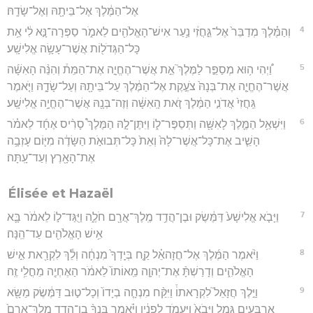
אֶל־הַמֶּ֔לֶךְ אֶל־בֵּיתָ֖הּ וְאֶל־שָׂדָֽהּ׃
4
וְהַמֶּ֗לֶךְ מְדַבֵּר֙ אֶל־גֵּ֣חֲזִ֔י נַ֥עַר אִישׁ־הָאֱלֹהִ֖ים לֵאמֹ֑ר סַפְּרָה־נָּ֣א לִ֔י אֵ֥ת
כָּל־הַגְּדֹל֖וֹת אֲשֶׁר־עָשָׂ֥ה אֱלִישָֽׁע׃
5
וַ֠יְהִי ה֥וּא מְסַפֵּ֣ר לַמֶּלֶךְ֮ אֵ֣ת אֲשֶׁר־הֶחֱיָ֣ה אֶת־הַמֵּת֒ וְהִנֵּ֨ה הָאִשָּׁ֜ה
אֲשֶׁר־הֶחֱיָ֤ה אֶת־בְּנָהּ֙ צֹעֶ֣קֶת אֶל־הַמֶּ֔לֶךְ עַל־בֵּיתָ֖הּ וְעַל־שָׂדָ֑הּ וַיֹּ֤אמֶר
גֵּֽחֲזִי֙ אֲדֹנִ֣י הַמֶּ֔לֶךְ זֹ֚את הָֽאִשָּׁ֔ה וְזֶה־בְּנָ֖הּ אֲשֶׁר־הֶחֱיָ֥ה אֱלִישָֽׁע׃
6
וַיִּשְׁאַ֥ל הַמֶּ֛לֶךְ לָאִשָּׁ֖ה וַתְּסַפֶּר־ל֑וֹ וַיִּתֶּן־לָ֣הּ הַמֶּלֶךְ֩ סָרִ֨יס אֶחָ֜ד לֵאמֹ֗ר
הָשֵׁ֤יב אֶת־כָּל־אֲשֶׁר־לָהּ֙ וְאֵת֙ כָּל־תְּבוּאֹ֣ת הַשָּׂדֶ֔ה מִיּ֛וֹם עָזְבָ֥ה
אֶת־הָאָ֖רֶץ וְעַד־עָֽתָּה׃
Élisée et Hazaël
7
וַיָּבֹ֤א אֱלִישָׁע֙ דַּמֶּ֔שֶׂק וּבֶן־הֲדַ֥ד מֶֽלֶךְ־אֲרָ֖ם חֹלֶ֑ה וַיֻּגַּד־ל֣וֹ לֵאמֹ֔ר בָּ֛א
אִ֥ישׁ הָאֱלֹהִ֖ים עַד־הֵֽנָּה׃
8
וַיֹּ֨אמֶר הַמֶּ֜לֶךְ אֶל־חֲזָהאֵ֗ל קַ֤ח בְּיָֽדְךָ֙ מִנְחָ֔ה וְלֵ֕ךְ לִקְרַ֖את אִ֣ישׁ
הָאֱלֹהִ֑ים וְדָרַשְׁתָּ֨ אֶת־יְהוָ֤ה מֵֽאוֹתוֹ֙ לֵאמֹ֔ר הַאֶחְיֶ֖ה מֵחֳלִ֥י זֶֽה׃
9
וַיֵּ֣לֶךְ חֲזָאֵל֮ לִקְרָאתוֹ֒ וַיִּקַּ֨ח מִנְחָ֤ה בְיָדוֹ֙ וְכָל־ט֣וּב דַּמֶּ֔שֶׂק מַשָּׂ֖א
אַרְבָּעִ֣ים גָּמָ֑ל וַיָּבֹא֙ וַיַּעֲמֹ֣ד לְפָנָ֔יו וַיֹּ֗אמֶר בִּנְךָ֨ בֶן־הֲדַ֤ד מֶֽלֶךְ־אֲרָם֙