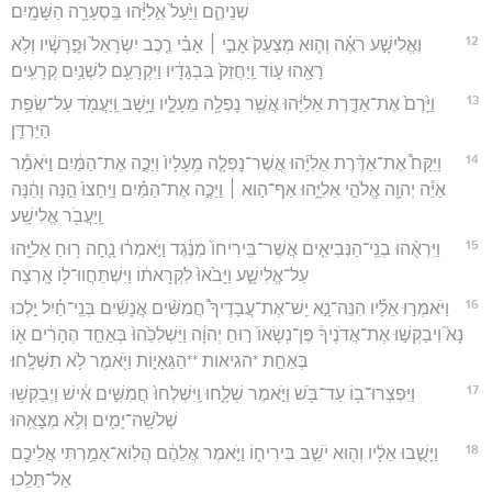
שְׁנֵיהֶ֑ם וַיַּ֙עַל֙ אֵ֣לִיָּ֔הוּ בַּֽסְעָרָ֖ה הַשָּׁמָֽיִם׃
12
וֶאֱלִישָׁ֣ע רֹאֶ֗ה וְה֤וּא מְצַעֵק֙ אָבִ֣י ׀ אָבִ֗י רֶ֤כֶב יִשְׂרָאֵל֙ וּפָ֣רָשָׁ֔יו וְלֹ֥א
רָאָ֖הוּ ע֑וֹד וַֽיַּחֲזֵק֙ בִּבְגָדָ֔יו וַיִּקְרָעֵ֖ם לִשְׁנַ֥יִם קְרָעִֽים׃
13
וַיָּ֙רֶם֙ אֶת־אַדֶּ֣רֶת אֵלִיָּ֔הוּ אֲשֶׁ֥ר נָפְלָ֖ה מֵעָלָ֑יו וַיָּ֥שָׁב וַֽיַּעֲמֹ֖ד עַל־שְׂפַ֥ת
הַיַּרְדֵּֽן׃
14
וַיִּקַּח֩ אֶת־אַדֶּ֨רֶת אֵלִיָּ֜הוּ אֲשֶׁר־נָפְלָ֤ה מֵֽעָלָיו֙ וַיַּכֶּ֣ה אֶת־הַמַּ֔יִם וַיֹּאמַ֕ר
אַיֵּ֕ה יְהוָ֖ה אֱלֹהֵ֣י אֵלִיָּ֑הוּ אַף־ה֣וּא ׀ וַיַּכֶּ֣ה אֶת־הַמַּ֗יִם וַיֵּֽחָצוּ֙ הֵ֣נָּה וָהֵ֔נָּה
וַֽיַּעֲבֹ֖ר אֱלִישָֽׁע׃
15
וַיִּרְאֻ֨הוּ בְנֵֽי־הַנְּבִיאִ֤ים אֲשֶׁר־בִּֽירִיחוֹ֙ מִנֶּ֔גֶד וַיֹּ֣אמְר֔וּ נָ֛חָה ר֥וּחַ אֵלִיָּ֖הוּ
עַל־אֱלִישָׁ֑ע וַיָּבֹ֙אוּ֙ לִקְרָאת֔וֹ וַיִּשְׁתַּחֲווּ־ל֖וֹ אָֽרְצָה׃
16
וַיֹּאמְר֣וּ אֵלָ֡יו הִנֵּה־נָ֣א יֵֽשׁ־אֶת־עֲבָדֶיךָ֩ חֲמִשִּׁ֨ים אֲנָשִׁ֜ים בְּנֵֽי־חַ֗יִל יֵ֣לְכוּ
נָא֮ וִיבַקְשׁ֣וּ אֶת־אֲדֹנֶיךָ֒ פֶּן־נְשָׂאוֹ֙ ר֣וּחַ יְהוָ֔ה וַיַּשְׁלִכֵ֙הוּ֙ בְּאַחַ֣ד הֶהָרִ֔ים א֖וֹ
בְּאַחַ֣ת *הגיאות **הַגֵּאָי֑וֹת וַיֹּ֖אמֶר לֹ֥א תִשְׁלָֽחוּ׃
17
וַיִּפְצְרוּ־ב֥וֹ עַד־בֹּ֖שׁ וַיֹּ֣אמֶר שְׁלָ֑חוּ וַֽיִּשְׁלְחוּ֙ חֲמִשִּׁ֣ים אִ֔ישׁ וַיְבַקְשׁ֥וּ
שְׁלֹשָֽׁה־יָמִ֖ים וְלֹ֥א מְצָאֻֽהוּ׃
18
וַיָּשֻׁ֣בוּ אֵלָ֔יו וְה֖וּא יֹשֵׁ֣ב בִּירִיח֑וֹ וַיֹּ֣אמֶר אֲלֵהֶ֔ם הֲלֽוֹא־אָמַ֥רְתִּי אֲלֵיכֶ֖ם
אַל־תֵּלֵֽכוּ׃