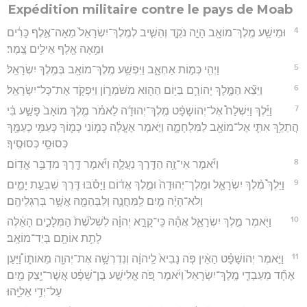
Expédition militaire contre le pays de Moab
4
וּמֵישַׁ֥ע מֶֽלֶךְ־מוֹאָ֖ב הָיָ֣ה נֹקֵ֑ד וְהֵשִׁ֤יב לְמֶֽלֶךְ־יִשְׂרָאֵל֙ מֵאָה־אֶ֣לֶף כָּרִ֔ים
וּמֵ֥אָה אֶ֖לֶף אֵילִ֥ים צָֽמֶר׃
5
וַיְהִ֖י כְּמ֣וֹת אַחְאָ֑ב וַיִּפְשַׁ֥ע מֶֽלֶךְ־מוֹאָ֖ב בְּמֶ֥לֶךְ יִשְׂרָאֵֽל׃
6
וַיֵּצֵ֞א הַמֶּ֧לֶךְ יְהוֹרָ֛ם בַּיּ֥וֹם הַה֖וּא מִשֹּׁמְר֑וֹן וַיִּפְקֹ֖ד אֶת־כָּל־יִשְׂרָאֵֽל׃
7
וַיֵּ֡לֶךְ וַיִּשְׁלַח֩ אֶל־יְהוֹשָׁפָ֨ט מֶֽלֶךְ־יְהוּדָ֜ה לֵאמֹ֗ר מֶ֤לֶךְ מוֹאָב֙ פָּשַׁ֣ע בִּ֔י
הֲתֵלֵ֥ךְ אִתִּ֛י אֶל־מוֹאָ֖ב לַמִּלְחָמָ֑ה וַיֹּ֣אמֶר אֶעֱלֶ֔ה כָּמ֧וֹנִי כָמ֛וֹךָ כְּעַמִּ֥י כְעַמֶּ֖ךָ
כְּסוּסַ֥י כְּסוּסֶֽיךָ׃
8
וַיֹּ֕אמֶר אֵי־זֶ֥ה הַדֶּ֖רֶךְ נַעֲלֶ֑ה וַיֹּ֕אמֶר דֶּ֖רֶךְ מִדְבַּ֥ר אֱדֽוֹם׃
9
וַיֵּלֶךְ֩ מֶ֨לֶךְ יִשְׂרָאֵ֤ל וּמֶֽלֶך־יְהוּדָה֙ וּמֶ֣לֶךְ אֱד֔וֹם וַיָּסֹ֕בּוּ דֶּ֖רֶךְ שִׁבְעַ֣ת יָמִ֑ים
וְלֹא־הָיָ֨ה מַ֧יִם לַֽמַּחֲנֶ֛ה וְלַבְּהֵמָ֖ה אֲשֶׁ֥ר בְּרַגְלֵיהֶֽם׃
10
וַיֹּ֖אמֶר מֶ֣לֶךְ יִשְׂרָאֵ֑ל אֲהָ֕הּ כִּֽי־קָרָ֣א יְהוָ֗ה לִשְׁלֹ֙שֶׁת֙ הַמְּלָכִ֣ים הָאֵ֔לֶּה
לָתֵ֥ת אוֹתָ֖ם בְּיַד־מוֹאָֽב׃
11
וַיֹּ֣אמֶר יְהוֹשָׁפָ֗ט הַאֵ֨ין פֹּ֤ה נָבִיא֙ לַֽיהוָ֔ה וְנִדְרְשָׁ֥ה אֶת־יְהוָ֖ה מֵאוֹת֑וֹ וַ֠יַּעַן
אֶחָ֞ד מֵעַבְדֵ֤י מֶֽלֶךְ־יִשְׂרָאֵל֙ וַיֹּ֔אמֶר פֹּ֚ה אֱלִישָׁ֣ע בֶּן־שָׁפָ֔ט אֲשֶׁר־יָ֥צַק מַ֖יִם
עַל־יְדֵ֥י אֵלִיָּֽהוּ׃