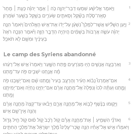
1
וַיֹּ֣אמֶר אֱלִישָׁ֔ע שִׁמְע֖וּ דְּבַר־יְהוָ֑ה כֹּ֣ה ׀ אָמַ֣ר יְהוָ֗ה כָּעֵ֤ת ׀ מָחָר֙
סְאָֽה־סֹ֣לֶת בְּשֶׁ֗קֶל וְסָאתַ֧יִם שְׂעֹרִ֛ים בְּשֶׁ֖קֶל בְּשַׁ֥עַר שֹׁמְרֽוֹן׃
2
וַיַּ֣עַן הַשָּׁלִ֡ישׁ אֲשֶׁר־לַמֶּלֶךְ֩ נִשְׁעָ֨ן עַל־יָד֜וֹ אֶת־אִ֣ישׁ הָאֱלֹהִים֮ וַיֹּאמַר֒ הִנֵּ֣ה
יְהוָ֗ה עֹשֶׂ֤ה אֲרֻבּוֹת֙ בַּשָּׁמַ֔יִם הֲיִהְיֶ֖ה הַדָּבָ֣ר הַזֶּ֑ה וַיֹּ֗אמֶר הִנְּכָ֤ה רֹאֶה֙
בְּעֵינֶ֔יךָ וּמִשָּׁ֖ם לֹ֥א תֹאכֵֽל׃
Le camp des Syriens abandonné
3
וְאַרְבָּעָ֧ה אֲנָשִׁ֛ים הָי֥וּ מְצֹרָעִ֖ים פֶּ֣תַח הַשָּׁ֑עַר וַיֹּֽאמְרוּ֙ אִ֣ישׁ אֶל־רֵעֵ֔הוּ
מָ֗ה אֲנַ֛חְנוּ יֹשְׁבִ֥ים פֹּ֖ה עַד־מָֽתְנוּ׃
4
אִם־אָמַרְנוּ֩ נָב֨וֹא הָעִ֜יר וְהָרָעָ֤ב בָּעִיר֙ וָמַ֣תְנוּ שָׁ֔ם וְאִם־יָשַׁ֥בְנוּ פֹ֖ה
וָמָ֑תְנוּ וְעַתָּ֗ה לְכוּ֙ וְנִפְּלָה֙ אֶל־מַחֲנֵ֣ה אֲרָ֔ם אִם־יְחַיֻּ֣נוּ נִֽחְיֶ֔ה וְאִם־יְמִיתֻ֖נוּ
וָמָֽתְנוּ׃
5
וַיָּק֣וּמוּ בַנֶּ֔שֶׁף לָב֖וֹא אֶל־מַחֲנֵ֣ה אֲרָ֑ם וַיָּבֹ֗אוּ עַד־קְצֵה֙ מַחֲנֵ֣ה אֲרָ֔ם
וְהִנֵּ֥ה אֵֽין־שָׁ֖ם אִֽישׁ׃
6
וַאדֹנָ֞י הִשְׁמִ֣יעַ ׀ אֶת־מַחֲנֵ֣ה אֲרָ֗ם ק֥וֹל רֶ֙כֶב֙ ק֣וֹל ס֔וּס ק֖וֹל חַ֣יִל גָּד֑וֹל
וַיֹּאמְר֞וּ אִ֣ישׁ אֶל־אָחִ֗יו הִנֵּ֣ה שָֽׂכַר־עָלֵינוּ֩ מֶ֨לֶךְ יִשְׂרָאֵ֜ל אֶת־מַלְכֵ֧י הַחִתִּ֛ים