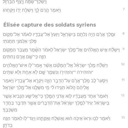
וַיַּשְׁלֶךְ־שָׁ֔מָּה וַיָּ֖צֶף הַבַּרְזֶֽל׃
7
וַיֹּ֖אמֶר הָ֣רֶם לָ֑ךְ וַיִּשְׁלַ֥ח יָד֖וֹ וַיִּקָּחֵֽהוּ׃
Élisée capture des soldats syriens
8
וּמֶ֣לֶךְ אֲרָ֔ם הָיָ֥ה נִלְחָ֖ם בְּיִשְׂרָאֵ֑ל וַיִּוָּעַץ֙ אֶל־עֲבָדָ֣יו לֵאמֹ֗ר אֶל־מְק֛וֹם
פְּלֹנִ֥י אַלְמֹנִ֖י תַּחֲנֹתִֽי׃
9
וַיִּשְׁלַ֞ח אִ֣ישׁ הָאֱלֹהִ֗ים אֶל־מֶ֤לֶךְ יִשְׂרָאֵל֙ לֵאמֹ֔ר הִשָּׁ֕מֶר מֵעֲבֹ֖ר הַמָּק֣וֹם
הַזֶּ֑ה כִּֽי־שָׁ֖ם אֲרָ֥ם נְחִתִּֽים׃
10
וַיִּשְׁלַ֞ח מֶ֣לֶךְ יִשְׂרָאֵ֗ל אֶֽל־הַמָּק֞וֹם אֲשֶׁ֨ר אָֽמַר־ל֧וֹ אִישׁ־הָאֱלֹהִ֛ים
*והזהירה **וְהִזְהִיר֖וֹ וְנִשְׁמַ֣ר שָׁ֑ם לֹ֥א אַחַ֖ת וְלֹ֥א שְׁתָּֽיִם׃
11
וַיִּסָּעֵר֙ לֵ֣ב מֶֽלֶךְ־אֲרָ֔ם עַל־הַדָּבָ֖ר הַזֶּ֑ה וַיִּקְרָ֤א אֶל־עֲבָדָיו֙ וַיֹּ֣אמֶר
אֲלֵיהֶ֔ם הֲלוֹא֙ תַּגִּ֣ידוּ לִ֔י מִ֥י מִשֶּׁלָּ֖נוּ אֶל־מֶ֥לֶךְ יִשְׂרָאֵֽל׃
12
וַיֹּ֙אמֶר֙ אַחַ֣ד מֵֽעֲבָדָ֔יו ל֖וֹא אֲדֹנִ֣י הַמֶּ֑לֶךְ כִּֽי־אֱלִישָׁ֤ע הַנָּבִיא֙ אֲשֶׁ֣ר
בְּיִשְׂרָאֵ֔ל יַגִּיד֙ לְמֶ֣לֶךְ יִשְׂרָאֵ֔ל אֶת־הַ֨דְּבָרִ֔ים אֲשֶׁ֥ר תְּדַבֵּ֖ר בַּחֲדַ֥ר
מִשְׁכָּבֶֽךָ׃
13
וַיֹּ֗אמֶר לְכ֤וּ וּרְאוּ֙ אֵיכֹ֣ה ה֔וּא וְאֶשְׁלַ֖ח וְאֶקָּחֵ֑הוּ וַיֻּגַּד־ל֥וֹ לֵאמֹ֖ר הִנֵּ֥ה
בְדֹתָֽן׃