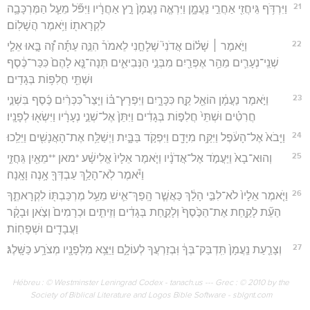
21
וַיִּרְדֹּ֥ף גֵּיחֲזִ֖י אַחֲרֵ֣י נַֽעֲמָ֑ן וַיִּרְאֶ֤ה נַֽעֲמָן֙ רָ֣ץ אַחֲרָ֔יו וַיִּפֹּ֞ל מֵעַ֧ל הַמֶּרְכָּבָ֛ה
לִקְרָאת֖וֹ וַיֹּ֥אמֶר הֲשָׁלֽוֹם׃
22
וַיֹּ֣אמֶר ׀ שָׁל֗וֹם אֲדֹנִי֮ שְׁלָחַ֣נִי לֵאמֹר֒ הִנֵּ֣ה עַתָּ֡ה זֶ֠ה בָּ֣אוּ אֵלַ֧י
שְׁנֵֽי־נְעָרִ֛ים מֵהַ֥ר אֶפְרַ֖יִם מִבְּנֵ֣י הַנְּבִיאִ֑ים תְּנָה־נָּ֤א לָהֶם֙ כִּכַּר־כֶּ֔סֶף
וּשְׁתֵּ֖י חֲלִפ֥וֹת בְּגָדִֽים׃
23
וַיֹּ֣אמֶר נַעֲמָ֔ן הוֹאֵ֖ל קַ֣ח כִּכָּרָ֑יִם וַיִּפְרָץ־בּ֗וֹ וַיָּצַר֩ כִּכְּרַ֨יִם כֶּ֜סֶף בִּשְׁנֵ֣י
חֲרִטִ֗ים וּשְׁתֵּי֙ חֲלִפ֣וֹת בְּגָדִ֔ים וַיִּתֵּן֙ אֶל־שְׁנֵ֣י נְעָרָ֔יו וַיִּשְׂא֖וּ לְפָנָֽיו׃
24
וַיָּבֹא֙ אֶל־הָעֹ֔פֶל וַיִּקַּ֥ח מִיָּדָ֖ם וַיִּפְקֹ֣ד בַּבָּ֑יִת וַיְשַׁלַּ֥ח אֶת־הָאֲנָשִׁ֖ים וַיֵּלֵֽכוּ׃
25
וְהוּא־בָא֙ וַיַּעֲמֹ֣ד אֶל־אֲדֹנָ֔יו וַיֹּ֤אמֶר אֵלָיו֙ אֱלִישָׁ֔ע *מאן **מֵאַ֖יִן גֵּחֲזִ֑י
וַיֹּ֕אמֶר לֹֽא־הָלַ֥ךְ עַבְדְּךָ֖ אָ֥נֶה וָאָֽנָה׃
26
וַיֹּ֤אמֶר אֵלָיו֙ לֹא־לִבִּ֣י הָלַ֔ךְ כַּאֲשֶׁ֧ר הָֽפַךְ־אִ֛ישׁ מֵעַ֥ל מֶרְכַּבְתּ֖וֹ לִקְרָאתֶ֑ךָ
הַעֵ֞ת לָקַ֤חַת אֶת־הַכֶּ֙סֶף֙ וְלָקַ֣חַת בְּגָדִ֔ים וְזֵיתִ֤ים וּכְרָמִים֙ וְצֹ֣אן וּבָקָ֔ר
וַעֲבָדִ֖ים וּשְׁפָחֽוֹת׃
27
וְצָרַ֤עַת נַֽעֲמָן֙ תִּֽדְבַּק־בְּךָ֔ וּֽבְזַרְעֲךָ לְעוֹלָ֑ם וַיֵּצֵ֥א מִלְּפָנָ֖יו מְצֹרָ֥ע כַּשָּֽׁלֶג׃
Hébreu : © Westminster Leningrad Codex - tanach.us --- Grec : © 2010 by the
Society of Biblical Literature and Logos Bible Software - sblgnt.com