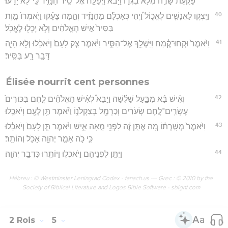
פַּקֻּעֹ֥ת שָׂדֶ֖ה מְלֹ֣א בִגְד֑וֹ וַיָּבֹ֗א וַיְפַלַּ֛ח אֶל־סִ֥יר הַנָּזִ֖יד כִּֽי־לֹ֥א יָדָֽעוּ׃
40
וַיִּֽצְק֥וּ לַאֲנָשִׁ֖ים לֶאֱכ֑וֹל וַ֠יְהִי כְּאָכְלָ֨ם מֵהַנָּזִ֜יד וְהֵ֣מָּה צָעָ֗קוּ וַיֹּֽאמְרוּ֙ מָ֤וֶת
בַּסִּיר֙ אִ֣ישׁ הָאֱלֹהִ֔ים וְלֹ֥א יָכְל֖וּ לֶאֱכֹֽל׃
41
וַיֹּ֙אמֶר֙ וּקְחוּ־קֶ֔מַח וַיַּשְׁלֵ֖ךְ אֶל־הַסִּ֑יר וַיֹּ֗אמֶר צַ֤ק לָעָם֙ וְיֹאכֵ֔לוּ וְלֹ֥א הָיָ֛ה
דָּבָ֥ר רָ֖ע בַּסִּֽיר׃
Élisée nourrit cent personnes
42
וְאִ֨ישׁ בָּ֜א מִבַּ֣עַל שָׁלִ֗שָׁה וַיָּבֵא֩ לְאִ֨ישׁ הָאֱלֹהִ֜ים לֶ֤חֶם בִּכּוּרִים֙
עֶשְׂרִֽים־לֶ֣חֶם שְׂעֹרִ֔ים וְכַרְמֶ֖ל בְּצִקְלֹנ֑וֹ וַיֹּ֕אמֶר תֵּ֥ן לָעָ֖ם וְיֹאכֵֽלוּ׃
43
וַיֹּ֙אמֶר֙ מְשָׁ֣רְת֔וֹ מָ֚ה אֶתֵּ֣ן זֶ֔ה לִפְנֵ֖י מֵ֣אָה אִ֑ישׁ וַיֹּ֗אמֶר תֵּ֤ן לָעָם֙ וְיֹאכֵ֔לוּ
כִּ֣י כֹ֥ה אָמַ֛ר יְהוָ֖ה אָכֹ֥ל וְהוֹתֵֽר׃
44
וַיִּתֵּ֧ן לִפְנֵיהֶ֛ם וַיֹּאכְל֥וּ וַיּוֹתִ֖רוּ כִּדְבַ֥ר יְהוָֽה׃
Hébreu : © Westminster Leningrad Codex - tanach.us --- Grec : © 2010 by the
Society of Biblical Literature and Logos Bible Software - sblgnt.com
2 Rois
5