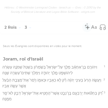
Hébreu : © Westminster Leningrad Codex - tanach.us --- Grec : © 2010 by the
Society of Biblical Literature and Logos Bible Software - sblgnt.com
2 Rois
3
Seuls les Évangiles sont disponibles en vidéo pour le moment.
Joram, roi d'Israël
1
וִיהוֹרָ֣ם בֶּן־אַחְאָ֗ב מָלַ֤ךְ עַל־יִשְׂרָאֵל֙ בְּשֹׁ֣מְר֔וֹן בִּשְׁנַת֙ שְׁמֹנֶ֣ה עֶשְׂרֵ֔ה
לִיהוֹשָׁפָ֖ט מֶ֣לֶךְ יְהוּדָ֑ה וַיִּמְלֹ֖ךְ שְׁתֵּים־עֶשְׂרֵ֥ה שָׁנָֽה׃
2
וַיַּעֲשֶׂ֤ה הָרַע֙ בְּעֵינֵ֣י יְהוָ֔ה רַ֕ק לֹ֥א כְאָבִ֖יו וּכְאִמּ֑וֹ וַיָּ֙סַר֙ אֶת־מַצְּבַ֣ת הַבַּ֔עַל
אֲשֶׁ֥ר עָשָׂ֖ה אָבִֽיו׃
3
רַ֠ק בְּחַטֹּ֞אות יָרָבְעָ֧ם בֶּֽן־נְבָ֛ט אֲשֶׁר־הֶחֱטִ֥יא אֶת־יִשְׂרָאֵ֖ל דָּבֵ֑ק לֹא־סָ֖ר
מִמֶּֽנָּה׃