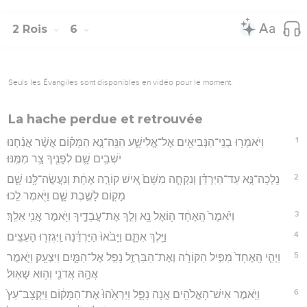
2 Rois
6
Seuls les Évangiles sont disponibles en vidéo pour le moment.
La hache perdue et retrouvée
1
וַיֹּאמְר֥וּ בְנֵֽי־הַנְּבִיאִ֖ים אֶל־אֱלִישָׁ֑ע הִנֵּֽה־נָ֣א הַמָּק֗וֹם אֲשֶׁ֨ר אֲנַ֜חְנוּ
יֹשְׁבִ֥ים שָׁ֛ם לְפָנֶ֖יךָ צַ֥ר מִמֶּֽנּוּ׃
2
נֵֽלְכָה־נָּ֣א עַד־הַיַּרְדֵּ֗ן וְנִקְחָ֤ה מִשָּׁם֙ אִ֚ישׁ קוֹרָ֣ה אֶחָ֔ת וְנַעֲשֶׂה־לָּ֥נוּ שָׁ֛ם
מָק֖וֹם לָשֶׁ֣בֶת שָׁ֑ם וַיֹּ֖אמֶר לֵֽכוּ׃
3
וַיֹּ֙אמֶר֙ הָֽאֶחָ֔ד ה֥וֹאֶל נָ֖א וְלֵ֣ךְ אֶת־עֲבָדֶ֑יךָ וַיֹּ֖אמֶר אֲנִ֥י אֵלֵֽךְ׃
4
וַיֵּ֖לֶךְ אִתָּ֑ם וַיָּבֹ֙אוּ֙ הַיַּרְדֵּ֔נָה וַֽיִּגְזְר֖וּ הָעֵצִֽים׃
5
וַיְהִ֤י הָֽאֶחָד֙ מַפִּ֣יל הַקּוֹרָ֔ה וְאֶת־הַבַּרְזֶ֖ל נָפַ֣ל אֶל־הַמָּ֑יִם וַיִּצְעַ֥ק וַיֹּ֛אמֶר
אֲהָ֥הּ אֲדֹנִ֖י וְה֥וּא שָׁאֽוּל׃
6
וַיֹּ֥אמֶר אִישׁ־הָאֱלֹהִ֖ים אָ֣נָה נָפָ֑ל וַיַּרְאֵ֙הוּ֙ אֶת־הַמָּק֔וֹם וַיִּקְצָב־עֵץ֙