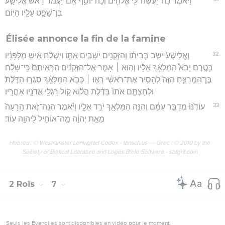
וַיֹּ֕אמֶר כֹּֽה־יַעֲשֶׂה־לִּ֥י אֱלֹהִ֖ים וְכֹ֣ה יוֹסִ֑ף אִֽם־יַעֲמֹ֞ד רֹ֣אשׁ אֱלִישָׁ֧ע
בֶּן־שָׁפָ֛ט עָלָ֖יו הַיּֽוֹם׃
Élisée annonce la fin de la famine
32
וֶאֱלִישָׁע֙ יֹשֵׁ֣ב בְּבֵית֔וֹ וְהַזְּקֵנִ֖ים יֹשְׁבִ֣ים אִתּ֑וֹ וַיִּשְׁלַ֨ח אִ֜ישׁ מִלְּפָנָ֗יו
בְּטֶ֣רֶם יָבֹא֩ הַמַּלְאָ֨ךְ אֵלָ֜יו וְה֣וּא ׀ אָמַ֣ר אֶל־הַזְּקֵנִ֗ים הַרְּאִיתֶם֙ כִּֽי־שָׁלַ֞ח
בֶּן־הַֽמְרַצֵּ֤חַ הַזֶּה֙ לְהָסִ֣יר אֶת־רֹאשִׁ֔י רְא֣וּ ׀ כְּבֹ֣א הַמַּלְאָ֗ךְ סִגְר֤וּ הַדֶּ֙לֶת֙
וּלְחַצְתֶּ֤ם אֹתוֹ֙ בַּדֶּ֔לֶת הֲל֗וֹא ק֛וֹל רַגְלֵ֥י אֲדֹנָ֖יו אַחֲרָֽיו׃
33
עוֹדֶ֙נּוּ֙ מְדַבֵּ֣ר עִמָּ֔ם וְהִנֵּ֥ה הַמַּלְאָ֖ךְ יֹרֵ֣ד אֵלָ֑יו וַיֹּ֗אמֶר הִנֵּֽה־זֹ֤את הָֽרָעָה֙
מֵאֵ֣ת יְהוָ֔ה מָֽה־אוֹחִ֥יל לַיהוָ֖ה עֽוֹד׃
Hébreu : © Westminster Leningrad Codex - tanach.us --- Grec : © 2010 by the
Society of Biblical Literature and Logos Bible Software - sblgnt.com
2 Rois
7
Seuls les Évangiles sont disponibles en vidéo pour le moment.