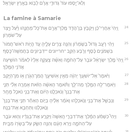
וְלֹֽא־יָ֤סְפוּ עוֹד֙ גְּדוּדֵ֣י אֲרָ֔ם לָב֖וֹא בְּאֶ֥רֶץ יִשְׂרָאֵֽל׃
La famine à Samarie
24
וַֽיְהִי֙ אַחֲרֵי־כֵ֔ן וַיִּקְבֹּ֛ץ בֶּן־הֲדַ֥ד מֶֽלֶךְ־אֲרָ֖ם אֶת־כָּל־מַחֲנֵ֑הוּ וַיַּ֕עַל וַיָּ֖צַר
עַל־שֹׁמְרֽוֹן׃
25
וַיְהִ֨י רָעָ֤ב גָּדוֹל֙ בְּשֹׁ֣מְר֔וֹן וְהִנֵּ֖ה צָרִ֣ים עָלֶ֑יהָ עַ֣ד הֱי֤וֹת רֹאשׁ־חֲמוֹר֙
בִּשְׁמֹנִ֣ים כֶּ֔סֶף וְרֹ֛בַע הַקַּ֥ב *חרייונים **דִּבְיוֹנִ֖ים בַּחֲמִשָּׁה־כָֽסֶף׃
26
וַֽיְהִי֙ מֶ֣לֶךְ יִשְׂרָאֵ֔ל עֹבֵ֖ר עַל־הַחֹמָ֑ה וְאִשָּׁ֗ה צָעֲקָ֤ה אֵלָיו֙ לֵאמֹ֔ר הוֹשִׁ֖יעָה
אֲדֹנִ֥י הַמֶּֽלֶךְ׃
27
וַיֹּ֙אמֶר֙ אַל־יוֹשִׁעֵ֣ךְ יְהוָ֔ה מֵאַ֖יִן אֽוֹשִׁיעֵ֑ךְ הֲמִן־הַגֹּ֖רֶן א֥וֹ מִן־הַיָּֽקֶב׃
28
וַיֹּֽאמֶר־לָ֥הּ הַמֶּ֖לֶךְ מַה־לָּ֑ךְ וַתֹּ֗אמֶר הָאִשָּׁ֨ה הַזֹּ֜את אָמְרָ֣ה אֵלַ֗י תְּנִ֤י
אֶת־בְּנֵךְ֙ וְנֹאכְלֶ֣נּוּ הַיּ֔וֹם וְאֶת־בְּנִ֖י נֹאכַ֥ל מָחָֽר׃
29
וַנְּבַשֵּׁ֥ל אֶת־בְּנִ֖י וַנֹּֽאכְלֵ֑הוּ וָאֹמַ֨ר אֵלֶ֜יהָ בַּיּ֣וֹם הָאַחֵ֗ר תְּנִ֤י אֶת־בְּנֵךְ֙
וְנֹ֣אכְלֶ֔נּוּ וַתַּחְבִּ֖א אֶת־בְּנָֽהּ׃
30
וַיְהִי֩ כִשְׁמֹ֨עַ הַמֶּ֜לֶךְ אֶת־דִּבְרֵ֤י הָֽאִשָּׁה֙ וַיִּקְרַ֣ע אֶת־בְּגָדָ֔יו וְה֖וּא עֹבֵ֣ר
עַל־הַחֹמָ֑ה וַיַּ֣רְא הָעָ֔ם וְהִנֵּ֥ה הַשַּׂ֛ק עַל־בְּשָׂר֖וֹ מִבָּֽיִת׃
31