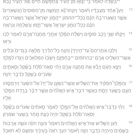
**בַשָּׂדֶה֙ לֵאמֹ֔ר כִּֽי־יֵצְא֤וּ מִן־הָעִיר֙ וְנִתְפְּשֵׂ֣ם חַיִּ֔ים וְאֶל־הָעִ֖יר נָבֹֽא׃
13
וַיַּעַן֩ אֶחָ֨ד מֵעֲבָדָ֜יו וַיֹּ֗אמֶר וְיִקְחוּ־נָ֞א חֲמִשָּׁ֣ה מִן־הַסּוּסִים֮ הַֽנִּשְׁאָרִים֮
אֲשֶׁ֣ר נִשְׁאֲרוּ־בָהּ֒ הִנָּ֗ם כְּכָל־*ההמון **הֲמ֤וֹן יִשְׂרָאֵל֙ אֲשֶׁ֣ר נִשְׁאֲרוּ־בָ֔הּ
הִנָּ֕ם כְּכָל־הֲמ֥וֹן יִשְׂרָאֵ֖ל אֲשֶׁר־תָּ֑מּוּ וְנִשְׁלְחָ֖ה וְנִרְאֶֽה׃
14
וַיִּקְח֕וּ שְׁנֵ֖י רֶ֣כֶב סוּסִ֑ים וַיִּשְׁלַ֨ח הַמֶּ֜לֶךְ אַחֲרֵ֧י מַחֲנֵֽה־אֲרָ֛ם לֵאמֹ֖ר לְכ֥וּ
וּרְאֽוּ׃
15
וַיֵּלְכ֣וּ אַחֲרֵיהֶם֮ עַד־הַיַּרְדֵּן֒ וְהִנֵּ֣ה כָל־הַדֶּ֗רֶךְ מְלֵאָ֤ה בְגָדִים֙ וְכֵלִ֔ים
אֲשֶׁר־הִשְׁלִ֥יכוּ אֲרָ֖ם *בהחפזם **בְּחָפְזָ֑ם וַיָּשֻׁ֙בוּ֙ הַמַּלְאָכִ֔ים וַיַּגִּ֖דוּ לַמֶּֽלֶךְ׃
16
וַיֵּצֵ֣א הָעָ֔ם וַיָּבֹ֕זּוּ אֵ֖ת מַחֲנֵ֣ה אֲרָ֑ם וַיְהִ֨י סְאָה־סֹ֜לֶת בְּשֶׁ֗קֶל וְסָאתַ֧יִם
שְׂעֹרִ֛ים בְּשֶׁ֖קֶל כִּדְבַ֥ר יְהוָֽה׃
17
וְהַמֶּלֶךְ֩ הִפְקִ֨יד אֶת־הַשָּׁלִ֜ישׁ אֲשֶׁר־נִשְׁעָ֤ן עַל־יָדוֹ֙ עַל־הַשַּׁ֔עַר וַיִּרְמְסֻ֧הוּ
הָעָ֛ם בַּשַּׁ֖עַר וַיָּמֹ֑ת כַּאֲשֶׁ֤ר דִּבֶּר֙ אִ֣ישׁ הָאֱלֹהִ֔ים אֲשֶׁ֣ר דִּבֶּ֔ר בְּרֶ֥דֶת הַמֶּ֖לֶךְ
אֵלָֽיו׃
18
וַיְהִ֗י כְּדַבֵּר֙ אִ֣ישׁ הָאֱלֹהִ֔ים אֶל־הַמֶּ֖לֶךְ לֵאמֹ֑ר סָאתַ֨יִם שְׂעֹרִ֜ים בְּשֶׁ֗קֶל
וּֽסְאָה־סֹ֙לֶת֙ בְּשֶׁ֔קֶל יִהְיֶה֙ כָּעֵ֣ת מָחָ֔ר בְּשַׁ֖עַר שֹׁמְרֽוֹן׃
19
וַיַּ֨עַן הַשָּׁלִ֜ישׁ אֶת־אִ֣ישׁ הָאֱלֹהִים֮ וַיֹּאמַר֒ וְהִנֵּ֣ה יְהוָ֗ה עֹשֶׂ֤ה אֲרֻבּוֹת֙
בַּשָּׁמַ֔יִם הֲיִהְיֶ֖ה כַּדָּבָ֣ר הַזֶּ֑ה וַיֹּ֗אמֶר הִנְּךָ֤ רֹאֶה֙ בְּעֵינֶ֔יךָ וּמִשָּׁ֖ם לֹ֥א תֹאכֵֽל׃