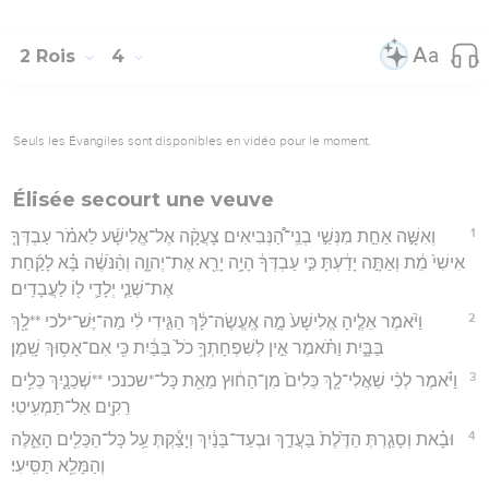
2 Rois
4
Seuls les Évangiles sont disponibles en vidéo pour le moment.
Élisée secourt une veuve
1
וְאִשָּׁ֣ה אַחַ֣ת מִנְּשֵׁ֣י בְנֵֽי־הַ֠נְּבִיאִים צָעֲקָ֨ה אֶל־אֱלִישָׁ֜ע לֵאמֹ֗ר עַבְדְּךָ֤
אִישִׁי֙ מֵ֔ת וְאַתָּ֣ה יָדַ֔עְתָּ כִּ֣י עַבְדְּךָ֔ הָיָ֥ה יָרֵ֖א אֶת־יְהוָ֑ה וְהַ֨נֹּשֶׁ֔ה בָּ֗א לָקַ֜חַת
אֶת־שְׁנֵ֧י יְלָדַ֛י ל֖וֹ לַעֲבָדִֽים׃
2
וַיֹּ֨אמֶר אֵלֶ֤יהָ אֱלִישָׁע֙ מָ֣ה אֶֽעֱשֶׂה־לָּ֔ךְ הַגִּ֣ידִי לִ֔י מַה־יֶּשׁ־*לכי **לָ֖ךְ
בַּבָּ֑יִת וַתֹּ֗אמֶר אֵ֣ין לְשִׁפְחָתְךָ֥ כֹל֙ בַּבַּ֔יִת כִּ֖י אִם־אָס֥וּךְ שָֽׁמֶן׃
3
וַיֹּ֗אמֶר לְכִ֨י שַׁאֲלִי־לָ֤ךְ כֵּלִים֙ מִן־הַח֔וּץ מֵאֵ֖ת כָּל־*שכנכי **שְׁכֵנָ֑יִךְ כֵּלִ֥ים
רֵקִ֖ים אַל־תַּמְעִֽיטִי׃
4
וּבָ֗את וְסָגַ֤רְתְּ הַדֶּ֙לֶת֙ בַּעֲדֵ֣ךְ וּבְעַד־בָּנַ֔יִךְ וְיָצַ֕קְתְּ עַ֥ל כָּל־הַכֵּלִ֖ים הָאֵ֑לֶּה
וְהַמָּלֵ֖א תַּסִּֽיעִי׃