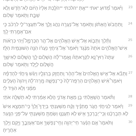
23
וַיֹּ֗אמֶר מַ֠דּוּעַ *אתי **אַ֣תְּ *הלכתי **הֹלֶ֤כֶת אֵלָיו֙ הַיּ֔וֹם לֹֽא־חֹ֖דֶשׁ וְלֹ֣א
שַׁבָּ֑ת וַתֹּ֖אמֶר שָׁלֽוֹם׃
24
וַֽתַּחֲבֹשׁ֙ הָֽאָת֔וֹן וַתֹּ֥אמֶר אֶֽל־נַעֲרָ֖הּ נְהַ֣ג וָלֵ֑ךְ אַל־תַּעֲצָר־לִ֣י לִרְכֹּ֔ב כִּ֖י
אִם־אָמַ֥רְתִּי לָֽךְ׃
25
וַתֵּ֗לֶךְ וַתָּב֛וֹא אֶל־אִ֥ישׁ הָאֱלֹהִ֖ים אֶל־הַ֣ר הַכַּרְמֶ֑ל וַ֠יְהִי כִּרְא֨וֹת
אִישׁ־הָאֱלֹהִ֤ים אֹתָהּ֙ מִנֶּ֔גֶד וַיֹּ֙אמֶר֙ אֶל־גֵּיחֲזִ֣י נַעֲר֔וֹ הִנֵּ֖ה הַשּׁוּנַמִּ֥ית הַלָּֽז׃
26
עַתָּה֮ רֽוּץ־נָ֣א לִקְרָאתָהּ֒ וֶאֱמָר־לָ֗הּ הֲשָׁל֥וֹם לָ֛ךְ הֲשָׁל֥וֹם לְאִישֵׁ֖ךְ
הֲשָׁל֣וֹם לַיָּ֑לֶד וַתֹּ֖אמֶר שָׁלֽוֹם׃
27
וַתָּבֹ֞א אֶל־אִ֤ישׁ הָֽאֱלֹהִים֙ אֶל־הָהָ֔ר וַֽתַּחֲזֵ֖ק בְּרַגְלָ֑יו וַיִּגַּ֨שׁ גֵּֽיחֲזִ֜י לְהָדְפָ֗הּ
וַיֹּאמֶר֩ אִ֨ישׁ הָאֱלֹהִ֤ים הַרְפֵּֽה־לָהּ֙ כִּֽי־נַפְשָׁ֣הּ מָֽרָה־לָ֔הּ וַֽיהוָה֙ הֶעְלִ֣ים
מִמֶּ֔נִּי וְלֹ֥א הִגִּ֖יד לִֽי׃
28
וַתֹּ֕אמֶר הֲשָׁאַ֥לְתִּי בֵ֖ן מֵאֵ֣ת אֲדֹנִ֑י הֲלֹ֣א אָמַ֔רְתִּי לֹ֥א תַשְׁלֶ֖ה אֹתִֽי׃
29
וַיֹּ֨אמֶר לְגֵיחֲזִ֜י חֲגֹ֣ר מָתְנֶ֗יךָ וְקַ֨ח מִשְׁעַנְתִּ֣י בְיָדְךָ֮ וָלֵךְ֒ כִּֽי־תִמְצָ֥א אִישׁ֙
לֹ֣א תְבָרְכֶ֔נּוּ וְכִֽי־יְבָרֶכְךָ֥ אִ֖ישׁ לֹ֣א תַעֲנֶנּ֑וּ וְשַׂמְתָּ֥ מִשְׁעַנְתִּ֖י עַל־פְּנֵ֥י הַנָּֽעַר׃
30
וַתֹּ֙אמֶר֙ אֵ֣ם הַנַּ֔עַר חַי־יְהוָ֥ה וְחֵֽי־נַפְשְׁךָ֖ אִם־אֶעֶזְבֶ֑ךָּ וַיָּ֖קָם וַיֵּ֥לֶךְ
אַחֲרֶֽיהָ׃