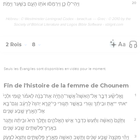
20
וַיְהִי־ל֖וֹ כֵּ֑ן וַיִּרְמְס֨וּ אֹת֥וֹ הָעָ֛ם בַּשַּׁ֖עַר וַיָּמֹֽת׃
Hébreu : © Westminster Leningrad Codex - tanach.us --- Grec : © 2010 by the
Society of Biblical Literature and Logos Bible Software - sblgnt.com
2 Rois
8
Seuls les Évangiles sont disponibles en vidéo pour le moment.
Fin de l'histoire de la femme de Chounem
1
וֶאֱלִישָׁ֡ע דִּבֶּ֣ר אֶל־הָאִשָּׁה֩ אֲשֶׁר־הֶחֱיָ֨ה אֶת־בְּנָ֜הּ לֵאמֹ֗ר ק֤וּמִי וּלְכִי֙
*אתי **אַ֣תְּ וּבֵיתֵ֔ךְ וְג֖וּרִי בַּאֲשֶׁ֣ר תָּג֑וּרִי כִּֽי־קָרָ֤א יְהוָה֙ לָֽרָעָ֔ב וְגַם־בָּ֥א
אֶל־הָאָ֖רֶץ שֶׁ֥בַע שָׁנִֽים׃
2
וַתָּ֙קָם֙ הָֽאִשָּׁ֔ה וַתַּ֕עַשׂ כִּדְבַ֖ר אִ֣ישׁ הָאֱלֹהִ֑ים וַתֵּ֤לֶךְ הִיא֙ וּבֵיתָ֔הּ וַתָּ֥גָר
בְּאֶֽרֶץ־פְּלִשְׁתִּ֖ים שֶׁ֥בַע שָׁנִֽים׃
3
וַיְהִ֗י מִקְצֵה֙ שֶׁ֣בַע שָׁנִ֔ים וַתָּ֥שָׁב הָאִשָּׁ֖ה מֵאֶ֣רֶץ פְּלִשְׁתִּ֑ים וַתֵּצֵא֙ לִצְעֹ֣ק