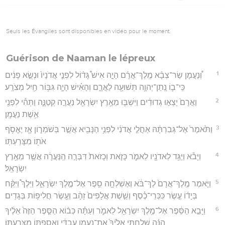
Seuls les Évangiles sont disponibles en vidéo pour le moment.
Guérison de Naaman le lépreux
1
וְ֠נַעֲמָן שַׂר־צְבָ֨א מֶֽלֶךְ־אֲרָ֜ם הָיָ֣ה אִישׁ֩ גָּד֨וֹל לִפְנֵ֤י אֲדֹנָיו֙ וּנְשֻׂ֣א פָנִ֔ים
כִּֽי־ב֛וֹ נָֽתַן־יְהוָ֥ה תְּשׁוּעָ֖ה לַאֲרָ֑ם וְהָאִ֗ישׁ הָיָ֛ה גִּבּ֥וֹר חַ֖יִל מְצֹרָֽע׃
2
וַאֲרָם֙ יָצְא֣וּ גְדוּדִ֔ים וַיִּשְׁבּ֛וּ מֵאֶ֥רֶץ יִשְׂרָאֵ֖ל נַעֲרָ֣ה קְטַנָּ֑ה וַתְּהִ֕י לִפְנֵ֖י
אֵ֥שֶׁת נַעֲמָֽן׃
3
וַתֹּ֙אמֶר֙ אֶל־גְּבִרְתָּ֔הּ אַחֲלֵ֣י אֲדֹנִ֔י לִפְנֵ֥י הַנָּבִ֖יא אֲשֶׁ֣ר בְּשֹׁמְר֑וֹן אָ֛ז יֶאֱסֹ֥ף
אֹת֖וֹ מִצָּרַעְתּֽוֹ׃
4
וַיָּבֹ֕א וַיַּגֵּ֥ד לַאדֹנָ֖יו לֵאמֹ֑ר כָּזֹ֤את וְכָזֹאת֙ דִּבְּרָ֣ה הַֽנַּעֲרָ֔ה אֲשֶׁ֖ר מֵאֶ֥רֶץ
יִשְׂרָאֵֽל׃
5
וַיֹּ֤אמֶר מֶֽלֶךְ־אֲרָם֙ לֶךְ־בֹּ֔א וְאֶשְׁלְחָ֥ה סֵ֖פֶר אֶל־מֶ֣לֶךְ יִשְׂרָאֵ֑ל וַיֵּלֶךְ֩ וַיִּקַּ֨ח
בְּיָד֜וֹ עֶ֣שֶׂר כִּכְּרֵי־כֶ֗סֶף וְשֵׁ֤שֶׁת אֲלָפִים֙ זָהָ֔ב וְעֶ֖שֶׂר חֲלִיפ֥וֹת בְּגָדִֽים׃
6
וַיָּבֵ֣א הַסֵּ֔פֶר אֶל־מֶ֥לֶךְ יִשְׂרָאֵ֖ל לֵאמֹ֑ר וְעַתָּ֗ה כְּב֨וֹא הַסֵּ֤פֶר הַזֶּה֙ אֵלֶ֔יךָ
הִנֵּ֨ה שָׁלַ֤חְתִּי אֵלֶ֙יךָ֙ אֶת־נַעֲמָ֣ן עַבְדִּ֔י וַאֲסַפְתּ֖וֹ מִצָּרַעְתּֽוֹ׃