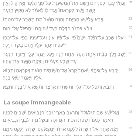
31
וְגֵחֲזִ֞י עָבַ֣ר לִפְנֵיהֶ֗ם וַיָּ֤שֶׂם אֶת־הַמִּשְׁעֶ֙נֶת֙ עַל־פְּנֵ֣י הַנַּ֔עַר וְאֵ֥ין ק֖וֹל וְאֵ֣ין
קָ֑שֶׁב וַיָּ֤שָׁב לִקְרָאתוֹ֙ וַיַּגֶּד־ל֣וֹ לֵאמֹ֔ר לֹ֥א הֵקִ֖יץ הַנָּֽעַר׃
32
וַיָּבֹ֥א אֱלִישָׁ֖ע הַבָּ֑יְתָה וְהִנֵּ֤ה הַנַּ֙עַר֙ מֵ֔ת מֻשְׁכָּ֖ב עַל־מִטָּתֽוֹ׃
33
וַיָּבֹ֕א וַיִּסְגֹּ֥ר הַדֶּ֖לֶת בְּעַ֣ד שְׁנֵיהֶ֑ם וַיִּתְפַּלֵּ֖ל אֶל־יְהוָֽה׃
34
וַיַּ֜עַל וַיִּשְׁכַּ֣ב עַל־הַיֶּ֗לֶד וַיָּשֶׂם֩ פִּ֨יו עַל־פִּ֜יו וְעֵינָ֤יו עַל־עֵינָיו֙ וְכַפָּ֣יו עַל־*כפו
**כַּפָּ֔יו וַיִּגְהַ֖ר עָלָ֑יו וַיָּ֖חָם בְּשַׂ֥ר הַיָּֽלֶד׃
35
וַיָּ֜שָׁב וַיֵּ֣לֶךְ בַּבַּ֗יִת אַחַ֥ת הֵ֙נָּה֙ וְאַחַ֣ת הֵ֔נָּה וַיַּ֖עַל וַיִּגְהַ֣ר עָלָ֑יו וַיְזוֹרֵ֤ר הַנַּ֙עַר֙
עַד־שֶׁ֣בַע פְּעָמִ֔ים וַיִּפְקַ֥ח הַנַּ֖עַר אֶת־עֵינָֽיו׃
36
וַיִּקְרָ֣א אֶל־גֵּיחֲזִ֗י וַיֹּ֙אמֶר֙ קְרָא֙ אֶל־הַשֻּׁנַמִּ֣ית הַזֹּ֔את וַיִּקְרָאֶ֖הָ וַתָּב֣וֹא
אֵלָ֑יו וַיֹּ֖אמֶר שְׂאִ֥י בְנֵֽךְ׃
37
וַתָּבֹא֙ וַתִּפֹּ֣ל עַל־רַגְלָ֔יו וַתִּשְׁתַּ֖חוּ אָ֑רְצָה וַתִּשָּׂ֥א אֶת־בְּנָ֖הּ וַתֵּצֵֽא׃
La soupe immangeable
38
וֶאֱלִישָׁ֞ע שָׁ֤ב הַגִּלְגָּ֙לָה֙ וְהָרָעָ֣ב בָּאָ֔רֶץ וּבְנֵי֙ הַנְּבִיאִ֔ים יֹשְׁבִ֖ים לְפָנָ֑יו
וַיֹּ֣אמֶר לְנַעֲר֗וֹ שְׁפֹת֙ הַסִּ֣יר הַגְּדוֹלָ֔ה וּבַשֵּׁ֥ל נָזִ֖יד לִבְנֵ֥י הַנְּבִיאִֽים׃
39
וַיֵּצֵ֨א אֶחָ֣ד אֶל־הַשָּׂדֶה֮ לְלַקֵּ֣ט אֹרֹת֒ וַיִּמְצָא֙ גֶּ֣פֶן שָׂדֶ֔ה וַיְלַקֵּ֥ט מִמֶּ֛נּוּ