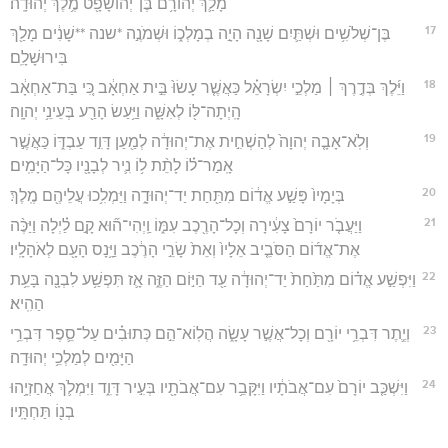
מָלַ֛ךְ יְהוֹרָ֥ם בֶּן־יְהוֹשָׁפָ֖ט מֶ֥לֶךְ יְהוּדָֽה׃
17
בֶּן־שְׁלֹשִׁ֥ים וּשְׁתַּ֛יִם שָׁנָ֖ה הָיָ֣ה בְמָלְכ֑וֹ וּשְׁמֹנֶ֣ה *שנה **שָׁנִ֔ים מָלַ֖ךְ
בִּירוּשָׁלִָֽם׃
18
וַיֵּ֜לֶךְ בְּדֶ֣רֶךְ ׀ מַלְכֵ֣י יִשְׂרָאֵ֗ל כַּאֲשֶׁ֤ר עָשׂוּ֙ בֵּ֣ית אַחְאָ֔ב כִּ֚י בַּת־אַחְאָ֔ב
הָֽיְתָה־לּ֖וֹ לְאִשָּׁ֑ה וַיַּ֥עַשׂ הָרַ֖ע בְּעֵינֵ֥י יְהוָֽה׃
19
וְלֹֽא־אָבָ֤ה יְהוָה֙ לְהַשְׁחִ֣ית אֶת־יְהוּדָ֔ה לְמַ֖עַן דָּוִ֣ד עַבְדּ֑וֹ כַּאֲשֶׁ֣ר
אָֽמַר־ל֗וֹ לָתֵ֨ת ל֥וֹ נִ֛יר לְבָנָ֖יו כָּל־הַיָּמִֽים׃
20
בְּיָמָיו֙ פָּשַׁ֣ע אֱד֔וֹם מִתַּ֖חַת יַד־יְהוּדָ֑ה וַיַּמְלִ֥כוּ עֲלֵיהֶ֖ם מֶֽלֶךְ׃
21
וַיַּעֲבֹ֤ר יוֹרָם֙ צָעִ֔ירָה וְכָל־הָרֶ֖כֶב עִמּ֑וֹ וַֽיְהִי־ה֞וּא קָ֣ם לַ֗יְלָה וַיַּכֶּ֨ה
אֶת־אֱד֜וֹם הַסֹּבֵ֤יב אֵלָיו֙ וְאֵת֙ שָׂרֵ֣י הָרֶ֔כֶב וַיָּ֥נָס הָעָ֖ם לְאֹהָלָֽיו׃
22
וַיִּפְשַׁ֣ע אֱד֗וֹם מִתַּ֙חַת֙ יַד־יְהוּדָ֔ה עַ֖ד הַיּ֣וֹם הַזֶּ֑ה אָ֛ז תִּפְשַׁ֥ע לִבְנָ֖ה בָּעֵ֥ת
הַהִֽיא׃
23
וְיֶ֛תֶר דִּבְרֵ֥י יוֹרָ֖ם וְכָל־אֲשֶׁ֣ר עָשָׂ֑ה הֲלֽוֹא־הֵ֣ם כְּתוּבִ֗ים עַל־סֵ֛פֶר דִּבְרֵ֥י
הַיָּמִ֖ים לְמַלְכֵ֥י יְהוּדָֽה׃
24
וַיִּשְׁכַּ֤ב יוֹרָם֙ עִם־אֲבֹתָ֔יו וַיִּקָּבֵ֥ר עִם־אֲבֹתָ֖יו בְּעִ֣יר דָּוִ֑ד וַיִּמְלֹ֛ךְ אֲחַזְיָ֥הוּ
בְנ֖וֹ תַּחְתָּֽיו׃