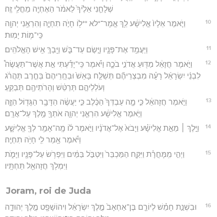
שְׁלָחַ֤נִי אֵלֶ֙יךָ֙ לֵאמֹ֔ר הַאֶחְיֶ֖ה מֵחֳלִ֥י זֶֽה׃
10
וַיֹּ֤אמֶר אֵלָיו֙ אֱלִישָׁ֔ע לֵ֥ךְ אֱמָר־*לא **ל֖וֹ חָיֹ֣ה תִחְיֶ֑ה וְהִרְאַ֥נִי יְהוָ֖ה
כִּֽי־מ֥וֹת יָמֽוּת׃
11
וַיַּעֲמֵ֥ד אֶת־פָּנָ֖יו וַיָּ֣שֶׂם עַד־בֹּ֑שׁ וַיֵּ֖בְךְּ אִ֥ישׁ הָאֱלֹהִֽים׃
12
וַיֹּ֣אמֶר חֲזָאֵ֔ל מַדּ֖וּעַ אֲדֹנִ֣י בֹכֶ֑ה וַיֹּ֡אמֶר כִּֽי־יָדַ֡עְתִּי אֵ֣ת אֲשֶׁר־תַּעֲשֶׂה֩
לִבְנֵ֨י יִשְׂרָאֵ֜ל רָעָ֗ה מִבְצְרֵיהֶ֞ם תְּשַׁלַּ֤ח בָּאֵשׁ֙ וּבַחֻֽרֵיהֶם֙ בַּחֶ֣רֶב תַּהֲרֹ֔ג
וְעֹלְלֵיהֶ֣ם תְּרַטֵּ֔שׁ וְהָרֹתֵיהֶ֖ם תְּבַקֵּֽעַ׃
13
וַיֹּ֣אמֶר חֲזָהאֵ֔ל כִּ֣י מָ֤ה עַבְדְּךָ֙ הַכֶּ֔לֶב כִּ֣י יַעֲשֶׂ֔ה הַדָּבָ֥ר הַגָּד֖וֹל הַזֶּ֑ה
וַיֹּ֣אמֶר אֱלִישָׁ֔ע הִרְאַ֧נִי יְהוָ֛ה אֹתְךָ֖ מֶ֥לֶךְ עַל־אֲרָֽם׃
14
וַיֵּ֣לֶךְ ׀ מֵאֵ֣ת אֱלִישָׁ֗ע וַיָּבֹא֙ אֶל־אֲדֹנָ֔יו וַיֹּ֣אמֶר ל֔וֹ מָֽה־אָמַ֥ר לְךָ֖ אֱלִישָׁ֑ע
וַיֹּ֕אמֶר אָ֥מַר לִ֖י חָיֹ֥ה תִחְיֶֽה׃
15
וַיְהִ֣י מִֽמָּחֳרָ֗ת וַיִּקַּ֤ח הַמַּכְבֵּר֙ וַיִּטְבֹּ֣ל בַּמַּ֔יִם וַיִּפְרֹ֥שׂ עַל־פָּנָ֖יו וַיָּמֹ֑ת
וַיִּמְלֹ֥ךְ חֲזָהאֵ֖ל תַּחְתָּֽיו׃
Joram, roi de Juda
16
וּבִשְׁנַ֣ת חָמֵ֗שׁ לְיוֹרָ֤ם בֶּן־אַחְאָב֙ מֶ֣לֶךְ יִשְׂרָאֵ֔ל וִיהוֹשָׁפָ֖ט מֶ֣לֶךְ יְהוּדָ֑ה