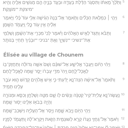
5
וַתֵּ֙לֶךְ֙ מֵֽאִתּ֔וֹ וַתִּסְגֹּ֣ר הַדֶּ֔לֶת בַּעֲדָ֖הּ וּבְעַ֣ד בָּנֶ֑יהָ הֵ֛ם מַגִּשִׁ֥ים אֵלֶ֖יהָ וְהִ֥יא
*מיצקת **מוֹצָֽקֶת׃
6
וַיְהִ֣י ׀ כִּמְלֹ֣את הַכֵּלִ֗ים וַתֹּ֤אמֶר אֶל־בְּנָהּ֙ הַגִּ֨ישָׁה אֵלַ֥י עוֹד֙ כֶּ֔לִי וַיֹּ֣אמֶר
אֵלֶ֔יהָ אֵ֥ין ע֖וֹד כֶּ֑לִי וַֽיַּעֲמֹ֖ד הַשָּֽׁמֶן׃
7
וַתָּבֹ֗א וַתַּגֵּד֙ לְאִ֣ישׁ הָאֱלֹהִ֔ים וַיֹּ֗אמֶר לְכִי֙ מִכְרִ֣י אֶת־הַשֶּׁ֔מֶן וְשַׁלְּמִ֖י
אֶת־*נשיכי **נִשְׁיֵ֑ךְ וְאַ֣תְּ *בניכי **וּבָנַ֔יִךְ תִֽחְיִ֖י בַּנּוֹתָֽר׃
Élisée au village de Chounem
8
וַיְהִ֨י הַיּ֜וֹם וַיַּעֲבֹ֧ר אֱלִישָׁ֣ע אֶל־שׁוּנֵ֗ם וְשָׁם֙ אִשָּׁ֣ה גְדוֹלָ֔ה וַתַּחֲזֶק־בּ֖וֹ
לֶאֱכָל־לָ֑חֶם וַֽיְהִי֙ מִדֵּ֣י עָבְר֔וֹ יָסֻ֥ר שָׁ֖מָּה לֶאֱכָל־לָֽחֶם׃
9
וַתֹּ֙אמֶר֙ אֶל־אִישָׁ֔הּ הִנֵּה־נָ֣א יָדַ֔עְתִּי כִּ֛י אִ֥ישׁ אֱלֹהִ֖ים קָד֣וֹשׁ ה֑וּא עֹבֵ֥ר
עָלֵ֖ינוּ תָּמִֽיד׃
10
נַֽעֲשֶׂה־נָּ֤א עֲלִיַּת־קִיר֙ קְטַנָּ֔ה וְנָשִׂ֨ים ל֥וֹ שָׁ֛ם מִטָּ֥ה וְשֻׁלְחָ֖ן וְכִסֵּ֣א וּמְנוֹרָ֑ה
וְהָיָ֛ה בְּבֹא֥וֹ אֵלֵ֖ינוּ יָס֥וּר שָֽׁמָּה׃
11
וַיְהִ֥י הַיּ֖וֹם וַיָּ֣בֹא שָׁ֑מָּה וַיָּ֥סַר אֶל־הָעֲלִיָּ֖ה וַיִּשְׁכַּב־שָֽׁמָּה׃
12
וַיֹּ֙אמֶר֙ אֶל־גֵּחֲזִ֣י נַעֲר֔וֹ קְרָ֖א לַשּׁוּנַמִּ֣ית הַזֹּ֑את וַיִּקְרָא־לָ֔הּ וַֽתַּעֲמֹ֖ד לְפָנָֽיו׃
13
וַיֹּ֣אמֶר ל֗וֹ אֱמָר־נָ֣א אֵלֶיהָ֮ הִנֵּ֣ה חָרַ֣דְתְּ ׀ אֵלֵינוּ֮ אֶת־כָּל־הַחֲרָדָ֣ה הַזֹּאת֒