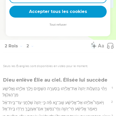
18
וְיֶ֛תֶר דִּבְרֵ֥י אֲחַזְיָ֖הוּ אֲשֶׁ֣ר עָשָׂ֑ה הֲלֽוֹא־הֵ֣מָּה כְתוּבִ֗ים עַל־סֵ֛פֶר דִּבְרֵ֥י
Accepter tous les cookies
הַיָּמִ֖ים לְמַלְכֵ֥י יִשְׂרָאֵֽל׃
Hébreu : © Westminster Leningrad Codex - tanach.us --- Grec : © 2010 by the
Tout refuser
Society of Biblical Literature and Logos Bible Software - sblgnt.com
2 Rois
2
Seuls les Évangiles sont disponibles en vidéo pour le moment.
Dieu enlève Élie au ciel. Élisée lui succède
1
וַיְהִ֗י בְּהַעֲל֤וֹת יְהוָה֙ אֶת־אֵ֣לִיָּ֔הוּ בַּֽסְעָרָ֖ה הַשָּׁמָ֑יִם וַיֵּ֧לֶךְ אֵלִיָּ֛הוּ וֶאֱלִישָׁ֖ע
מִן־הַגִּלְגָּֽל׃
2
וַיֹּאמֶר֩ אֵלִיָּ֨הוּ אֶל־אֱלִישָׁ֜ע שֵֽׁב־נָ֣א פֹ֗ה כִּ֤י יְהוָה֙ שְׁלָחַ֣נִי עַד־בֵּֽית־אֵ֔ל
וַיֹּ֣אמֶר אֱלִישָׁ֔ע חַי־יְהוָ֥ה וְחֵֽי־נַפְשְׁךָ֖ אִם־אֶעֶזְבֶ֑ךָּ וַיֵּרְד֖וּ בֵּֽית־אֵֽל׃
3