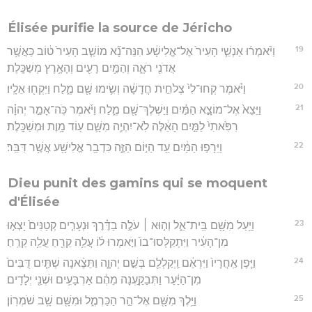
Élisée purifie la source de Jéricho
19
וַיֹּ֨אמְר֜וּ אַנְשֵׁ֤י הָעִיר֙ אֶל־אֱלִישָׁ֔ע הִנֵּה־נָ֞א מוֹשַׁ֤ב הָעִיר֙ ט֔וֹב כַּאֲשֶׁ֥ר
אֲדֹנִ֖י רֹאֶ֑ה וְהַמַּ֥יִם רָעִ֖ים וְהָאָ֥רֶץ מְשַׁכָּֽלֶת׃
20
וַיֹּ֗אמֶר קְחוּ־לִי֙ צְלֹחִ֣ית חֲדָשָׁ֔ה וְשִׂ֥ימוּ שָׁ֖ם מֶ֑לַח וַיִּקְח֖וּ אֵלָֽיו׃
21
וַיֵּצֵא֙ אֶל־מוֹצָ֣א הַמַּ֔יִם וַיַּשְׁלֶךְ־שָׁ֖ם מֶ֑לַח וַיֹּ֜אמֶר כֹּֽה־אָמַ֣ר יְהוָ֗ה
רִפִּ֙אתִי֙ לַמַּ֣יִם הָאֵ֔לֶּה לֹֽא־יִהְיֶ֥ה מִשָּׁ֛ם ע֖וֹד מָ֥וֶת וּמְשַׁכָּֽלֶת׃
22
וַיֵּרָפ֣וּ הַמַּ֔יִם עַ֖ד הַיּ֣וֹם הַזֶּ֑ה כִּדְבַ֥ר אֱלִישָׁ֖ע אֲשֶׁ֥ר דִּבֵּֽר׃
Dieu punit des gamins qui se moquent
d'Élisée
23
וַיַּ֥עַל מִשָּׁ֖ם בֵּֽית־אֵ֑ל וְה֣וּא ׀ עֹלֶ֣ה בַדֶּ֗רֶךְ וּנְעָרִ֤ים קְטַנִּים֙ יָצְא֣וּ
מִן־הָעִ֔יר וַיִּתְקַלְּסוּ־בוֹ֙ וַיֹּ֣אמְרוּ ל֔וֹ עֲלֵ֥ה קֵרֵ֖חַ עֲלֵ֥ה קֵרֵֽחַ׃
24
וַיִּ֤פֶן אַֽחֲרָיו֙ וַיִּרְאֵ֔ם וַֽיְקַלְלֵ֖ם בְּשֵׁ֣ם יְהוָ֑ה וַתֵּצֶ֨אנָה שְׁתַּ֤יִם דֻּבִּים֙
מִן־הַיַּ֔עַר וַתְּבַקַּ֣עְנָה מֵהֶ֔ם אַרְבָּעִ֥ים וּשְׁנֵ֖י יְלָדִֽים׃
25
וַיֵּ֥לֶךְ מִשָּׁ֖ם אֶל־הַ֣ר הַכַּרְמֶ֑ל וּמִשָּׁ֖ם שָׁ֥ב שֹׁמְרֽוֹן׃