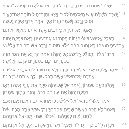
14
וַיִּשְׁלַח־שָׁ֛מָּה סוּסִ֥ים וְרֶ֖כֶב וְחַ֣יִל כָּבֵ֑ד וַיָּבֹ֣אוּ לַ֔יְלָה וַיַּקִּ֖פוּ עַל־הָעִֽיר׃
15
וַ֠יַּשְׁכֵּם מְשָׁרֵ֨ת אִ֥ישׁ הָֽאֱלֹהִים֮ לָקוּם֒ וַיֵּצֵ֕א וְהִנֵּה־חַ֛יִל סוֹבֵ֥ב אֶת־הָעִ֖יר
וְס֣וּס וָרָ֑כֶב וַיֹּ֨אמֶר נַעֲר֥וֹ אֵלָ֛יו אֲהָ֥הּ אֲדֹנִ֖י אֵיכָ֥ה נַֽעֲשֶֽׂה׃
16
וַיֹּ֖אמֶר אַל־תִּירָ֑א כִּ֤י רַבִּים֙ אֲשֶׁ֣ר אִתָּ֔נוּ מֵאֲשֶׁ֖ר אוֹתָֽם׃
17
וַיִּתְפַּלֵּ֤ל אֱלִישָׁע֙ וַיֹּאמַ֔ר יְהוָ֕ה פְּקַח־נָ֥א אֶת־עֵינָ֖יו וְיִרְאֶ֑ה וַיִּפְקַ֤ח יְהוָה֙
אֶת־עֵינֵ֣י הַנַּ֔עַר וַיַּ֗רְא וְהִנֵּ֨ה הָהָ֜ר מָלֵ֨א סוּסִ֥ים וְרֶ֛כֶב אֵ֖שׁ סְבִיבֹ֥ת אֱלִישָֽׁע׃
18
וַיֵּרְדוּ֮ אֵלָיו֒ וַיִּתְפַּלֵּ֨ל אֱלִישָׁ֤ע אֶל־יְהוָה֙ וַיֹּאמַ֔ר הַךְ־נָ֥א אֶת־הַגּוֹי־הַזֶּ֖ה
בַּסַּנְוֵרִ֑ים וַיַּכֵּ֥ם בַּסַּנְוֵרִ֖ים כִּדְבַ֥ר אֱלִישָֽׁע׃
19
וַיֹּ֨אמֶר אֲלֵהֶ֜ם אֱלִישָׁ֗ע לֹ֣א זֶ֣ה הַדֶּרֶךְ֮ וְלֹ֣א זֹ֣ה הָעִיר֒ לְכ֣וּ אַחֲרַ֔י וְאוֹלִ֣יכָה
אֶתְכֶ֔ם אֶל־הָאִ֖ישׁ אֲשֶׁ֣ר תְּבַקֵּשׁ֑וּן וַיֹּ֥לֶךְ אוֹתָ֖ם שֹׁמְרֽוֹנָה׃
20
וַיְהִי֮ כְּבֹאָ֣ם שֹׁמְרוֹן֒ וַיֹּ֣אמֶר אֱלִישָׁ֔ע יְהוָ֕ה פְּקַ֥ח אֶת־עֵינֵֽי־אֵ֖לֶּה וְיִרְא֑וּ
וַיִּפְקַ֤ח יְהוָה֙ אֶת־עֵ֣ינֵיהֶ֔ם וַיִּרְא֕וּ וְהִנֵּ֖ה בְּת֥וֹךְ שֹׁמְרֽוֹן׃
21
וַיֹּ֤אמֶר מֶֽלֶךְ־יִשְׂרָאֵל֙ אֶל־אֱלִישָׁ֔ע כִּרְאֹת֖וֹ אוֹתָ֑ם הַאַכֶּ֥ה אַכֶּ֖ה אָבִֽי׃
22
וַיֹּ֙אמֶר֙ לֹ֣א תַכֶּ֔ה הַאֲשֶׁ֥ר שָׁבִ֛יתָ בְּחַרְבְּךָ֥ וּֽבְקַשְׁתְּךָ֖ אַתָּ֣ה מַכֶּ֑ה שִׂים֩
לֶ֨חֶם וָמַ֜יִם לִפְנֵיהֶ֗ם וְיֹֽאכְלוּ֙ וְיִשְׁתּ֔וּ וְיֵלְכ֖וּ אֶל־אֲדֹנֵיהֶֽם׃
23
וַיִּכְרֶ֨ה לָהֶ֜ם כֵּרָ֣ה גְדוֹלָ֗ה וַיֹּֽאכְלוּ֙ וַיִּשְׁתּ֔וּ וַֽיְשַׁלְּחֵ֔ם וַיֵּלְכ֖וּ אֶל־אֲדֹֽנֵיהֶ֑ם