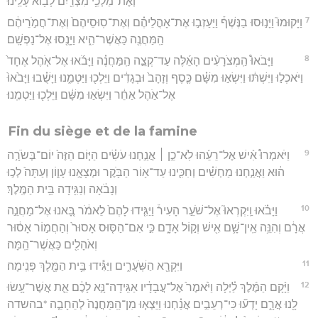
וְאֶת־מַלְכֵ֥י מִצְרַ֖יִם לָב֥וֹא עָלֵֽינוּ׃
7
וַיָּקוּמוּ֮ וַיָּנ֣וּסוּ בַנֶּשֶׁף֒ וַיַּעַזְב֣וּ אֶת־אָהֳלֵיהֶ֗ם וְאֶת־סֽוּסֵיהֶם֙ וְאֶת־חֲמֹ֣רֵיהֶ֔ם
הַֽמַּחֲנֶ֖ה כַּאֲשֶׁר־הִ֑יא וַיָּנֻ֖סוּ אֶל־נַפְשָֽׁם׃
8
וַיָּבֹאוּ֩ הַֽמְצֹרָעִ֨ים הָאֵ֜לֶּה עַד־קְצֵ֣ה הַֽמַּחֲנֶ֗ה וַיָּבֹ֜אוּ אֶל־אֹ֤הֶל אֶחָד֙
וַיֹּאכְל֣וּ וַיִּשְׁתּ֔וּ וַיִּשְׂא֣וּ מִשָּׁ֗ם כֶּ֤סֶף וְזָהָב֙ וּבְגָדִ֔ים וַיֵּלְכ֖וּ וַיַּטְמִ֑נוּ וַיָּשֻׁ֗בוּ וַיָּבֹ֙אוּ֙
אֶל־אֹ֣הֶל אַחֵ֔ר וַיִּשְׂא֣וּ מִשָּׁ֔ם וַיֵּלְכ֖וּ וַיַּטְמִֽנוּ׃
Fin du siège et de la famine
9
וַיֹּאמְרוּ֩ אִ֨ישׁ אֶל־רֵעֵ֜הוּ לֹֽא־כֵ֣ן ׀ אֲנַ֣חְנוּ עֹשִׂ֗ים הַיּ֤וֹם הַזֶּה֙ יוֹם־בְּשֹׂרָ֣ה
ה֔וּא וַאֲנַ֣חְנוּ מַחְשִׁ֗ים וְחִכִּ֛ינוּ עַד־א֥וֹר הַבֹּ֖קֶר וּמְצָאָ֣נוּ עָו֑וֹן וְעַתָּה֙ לְכ֣וּ
וְנָבֹ֔אָה וְנַגִּ֖ידָה בֵּ֥ית הַמֶּֽלֶךְ׃
10
וַיָּבֹ֗אוּ וַֽיִּקְרְאוּ֮ אֶל־שֹׁעֵ֣ר הָעִיר֒ וַיַּגִּ֤ידוּ לָהֶם֙ לֵאמֹ֔ר בָּ֚אנוּ אֶל־מַחֲנֵ֣ה
אֲרָ֔ם וְהִנֵּ֥ה אֵֽין־שָׁ֛ם אִ֖ישׁ וְק֣וֹל אָדָ֑ם כִּ֣י אִם־הַסּ֤וּס אָסוּר֙ וְהַחֲמ֣וֹר אָס֔וּר
וְאֹהָלִ֖ים כַּאֲשֶׁר־הֵֽמָּה׃
11
וַיִּקְרָ֖א הַשֹּֽׁעֲרִ֑ים וַיַּגִּ֕ידוּ בֵּ֥ית הַמֶּ֖לֶךְ פְּנִֽימָה׃
12
וַיָּ֨קָם הַמֶּ֜לֶךְ לַ֗יְלָה וַיֹּ֙אמֶר֙ אֶל־עֲבָדָ֔יו אַגִּֽידָה־נָּ֣א לָכֶ֔ם אֵ֛ת אֲשֶׁר־עָ֥שׂוּ
לָ֖נוּ אֲרָ֑ם יָדְע֞וּ כִּי־רְעֵבִ֣ים אֲנַ֗חְנוּ וַיֵּצְא֤וּ מִן־הַֽמַּחֲנֶה֙ לְהֵחָבֵ֤ה *בהשדה