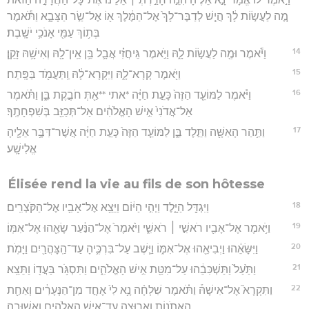
מֶ֚ה לַעֲשׂ֣וֹת לָ֔ךְ הֲיֵ֤שׁ לְדַבֶּר־לָךְ֙ אֶל־הַמֶּ֔לֶךְ א֖וֹ אֶל־שַׂ֣ר הַצָּבָ֑א וַתֹּ֕אמֶר
בְּת֥וֹךְ עַמִּ֖י אָנֹכִ֥י יֹשָֽׁבֶת׃
14
וַיֹּ֕אמֶר וּמֶ֖ה לַעֲשׂ֣וֹת לָ֑הּ וַיֹּ֣אמֶר גֵּיחֲזִ֗י אֲבָ֛ל בֵּ֥ן אֵֽין־לָ֖הּ וְאִישָׁ֥הּ זָקֵֽן׃
15
וַיֹּ֖אמֶר קְרָא־לָ֑הּ וַיִּקְרָא־לָ֔הּ וַֽתַּעֲמֹ֖ד בַּפָּֽתַח׃
16
וַיֹּ֗אמֶר לַמּוֹעֵ֤ד הַזֶּה֙ כָּעֵ֣ת חַיָּ֔ה *אתי **אַ֖תְּ חֹבֶ֣קֶת בֵּ֑ן וַתֹּ֗אמֶר
אַל־אֲדֹנִי֙ אִ֣ישׁ הָאֱלֹהִ֔ים אַל־תְּכַזֵּ֖ב בְּשִׁפְחָתֶֽךָ׃
17
וַתַּ֥הַר הָאִשָּׁ֖ה וַתֵּ֣לֶד בֵּ֑ן לַמּוֹעֵ֤ד הַזֶּה֙ כָּעֵ֣ת חַיָּ֔ה אֲשֶׁר־דִּבֶּ֥ר אֵלֶ֖יהָ
אֱלִישָֽׁע׃
Élisée rend la vie au fils de son hôtesse
18
וַיִּגְדַּ֖ל הַיָּ֑לֶד וַיְהִ֣י הַיּ֔וֹם וַיֵּצֵ֥א אֶל־אָבִ֖יו אֶל־הַקֹּצְרִֽים׃
19
וַיֹּ֥אמֶר אֶל־אָבִ֖יו רֹאשִׁ֣י ׀ רֹאשִׁ֑י וַיֹּ֙אמֶר֙ אֶל־הַנַּ֔עַר שָׂאֵ֖הוּ אֶל־אִמּֽוֹ׃
20
וַיִּשָּׂאֵ֔הוּ וַיְבִיאֵ֖הוּ אֶל־אִמּ֑וֹ וַיֵּ֧שֶׁב עַל־בִּרְכֶּ֛יהָ עַד־הַֽצָּהֳרַ֖יִם וַיָּמֹֽת׃
21
וַתַּ֙עַל֙ וַתַּשְׁכִּבֵ֔הוּ עַל־מִטַּ֖ת אִ֣ישׁ הָאֱלֹהִ֑ים וַתִּסְגֹּ֥ר בַּעֲד֖וֹ וַתֵּצֵֽא׃
22
וַתִּקְרָא֮ אֶל־אִישָׁהּ֒ וַתֹּ֗אמֶר שִׁלְחָ֨ה נָ֥א לִי֙ אֶחָ֣ד מִן־הַנְּעָרִ֔ים וְאַחַ֖ת
הָאֲתֹנ֑וֹת וְאָר֛וּצָה עַד־אִ֥ישׁ הָאֱלֹהִ֖ים וְאָשֽׁוּבָה׃