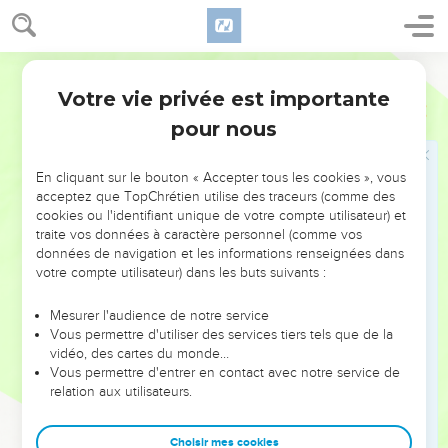
11
וַיָּ֜שָׁב וַיִּשְׁלַ֥ח אֵלָ֛יו שַׂר־חֲמִשִּׁ֥ים אַחֵ֖ר וַחֲמִשָּׁ֑יו וַיַּ֙עַן֙ וַיְדַבֵּ֣ר אֵלָ֔יו אִ֚ישׁ
הָאֱלֹהִ֔ים כֹּֽה־אָמַ֥ר הַמֶּ֖לֶךְ מְהֵרָ֥ה רֵֽדָה׃
Hébreu / Grec - Texte original
12
וַיַּ֣עַן אֵלִיָּה֮ וַיְדַבֵּ֣ר אֲלֵיהֶם֒ אִם־אִ֤ישׁ הָֽאֱלֹהִים֙ אָ֔נִי תֵּ֤רֶד אֵשׁ֙
Votre vie privée est importante
מִן־הַשָּׁמַ֔יִם וְתֹאכַ֥ל אֹתְךָ֖ וְאֶת־חֲמִשֶּׁ֑יךָ וַתֵּ֤רֶד אֵשׁ־אֱלֹהִים֙ מִן־הַשָּׁמַ֔יִם
2 Rois
1
וַתֹּ֥אכַל אֹת֖וֹ וְאֶת־חֲמִשָּֽׁיו׃
pour nous
13
וַיָּ֗שָׁב וַיִּשְׁלַ֛ח שַׂר־חֲמִשִּׁ֥ים שְׁלִשִׁ֖ים וַחֲמִשָּׁ֑יו וַיַּ֡עַל וַיָּבֹא֩ שַׂר־הַחֲמִשִּׁ֨ים
הַשְּׁלִישִׁ֜י וַיִּכְרַ֥ע עַל־בִּרְכָּ֣יו ׀ לְנֶ֣גֶד אֵלִיָּ֗הוּ וַיִּתְחַנֵּ֤ן אֵלָיו֙ וַיְדַבֵּ֣ר אֵלָ֔יו אִ֚ישׁ
En cliquant sur le bouton « Accepter tous les cookies », vous
acceptez que TopChrétien utilise des traceurs (comme des
הָֽאֱלֹהִ֔ים תִּֽיקַר־נָ֣א נַפְשִׁ֗י וְנֶ֨פֶשׁ עֲבָדֶ֥יךָֽ אֵ֛לֶּה חֲמִשִּׁ֖ים בְּעֵינֶֽיךָ׃
cookies ou l'identifiant unique de votre compte utilisateur) et
14
הִ֠נֵּה יָ֤רְדָה אֵשׁ֙ מִן־הַשָּׁמַ֔יִם וַ֠תֹּאכַל אֶת־שְׁנֵ֞י שָׂרֵ֧י הַחֲמִשִּׁ֛ים
traite vos données à caractère personnel (comme vos
données de navigation et les informations renseignées dans
הָרִאשֹׁנִ֖ים וְאֶת־חֲמִשֵּׁיהֶ֑ם וְעַתָּ֕ה תִּיקַ֥ר נַפְשִׁ֖י בְּעֵינֶֽיךָ׃
votre compte utilisateur) dans les buts suivants :
15
וַיְדַבֵּ֞ר מַלְאַ֤ךְ יְהוָה֙ אֶל־אֵ֣לִיָּ֔הוּ רֵ֣ד אוֹת֔וֹ אַל־תִּירָ֖א מִפָּנָ֑יו וַיָּ֛קָם וַיֵּ֥רֶד
אוֹת֖וֹ אֶל־הַמֶּֽלֶךְ׃
Mesurer l'audience de notre service
Vous permettre d'utiliser des services tiers tels que de la
16
וַיְדַבֵּ֨ר אֵלָ֜יו כֹּֽה־אָמַ֣ר יְהוָ֗ה יַ֜עַן אֲשֶׁר־שָׁלַ֣חְתָּ מַלְאָכִים֮ לִדְרֹשׁ֮ בְּבַ֣עַל
vidéo, des cartes du monde…
זְבוּב֮ אֱלֹהֵ֣י עֶקְרוֹן֒ הַֽמִבְּלִ֤י אֵין־אֱלֹהִים֙ בְּיִשְׂרָאֵ֔ל לִדְרֹ֖שׁ בִּדְבָר֑וֹ לָ֠כֵן
Vous permettre d'entrer en contact avec notre service de
הַמִּטָּ֞ה אֲשֶׁר־עָלִ֥יתָ שָּׁ֛ם לֹֽא־תֵרֵ֥ד מִמֶּ֖נָּה כִּֽי־מ֥וֹת תָּמֽוּת׃
relation aux utilisateurs.
17
וַיָּ֜מָת כִּדְבַ֥ר יְהוָ֣ה ׀ אֲשֶׁר־דִּבֶּ֣ר אֵלִיָּ֗הוּ וַיִּמְלֹ֤ךְ יְהוֹרָם֙ תַּחְתָּ֔יו פבִּשְׁנַ֣ת
שְׁתַּ֔יִם לִיהוֹרָ֥ם בֶּן־יְהוֹשָׁפָ֖ט מֶ֣לֶךְ יְהוּדָ֑ה כִּ֛י לֹֽא־הָ֥יָה ל֖וֹ בֵּֽן׃
Choisir mes cookies