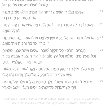
חֲגֹרָה֙ וָמַ֔עְלָה וַיַּעַמְד֖וּ עַֽל־הַגְּבֽוּל׃
22
וַיַּשְׁכִּ֣ימוּ בַבֹּ֔קֶר וְהַשֶּׁ֖מֶשׁ זָרְחָ֣ה עַל־הַמָּ֑יִם וַיִּרְא֨וּ מוֹאָ֥ב מִנֶּ֛גֶד
אֶת־הַמַּ֖יִם אֲדֻמִּ֥ים כַּדָּֽם׃
23
וַיֹּֽאמְרוּ֙ דָּ֣ם זֶ֔ה הָחֳרֵ֤ב נֶֽחֶרְבוּ֙ הַמְּלָכִ֔ים וַיַּכּ֖וּ אִ֣ישׁ אֶת־רֵעֵ֑הוּ וְעַתָּ֥ה
לַשָּׁלָ֖ל מוֹאָֽב׃
24
וַיָּבֹאוּ֮ אֶל־מַחֲנֵ֣ה יִשְׂרָאֵל֒ וַיָּקֻ֤מוּ יִשְׂרָאֵל֙ וַיַּכּ֣וּ אֶת־מוֹאָ֔ב וַיָּנֻ֖סוּ מִפְּנֵיהֶ֑ם
*ויבו־**וַיַּכּוּ־בָ֔הּ וְהַכּ֖וֹת אֶת־מוֹאָֽב׃
25
וְהֶעָרִ֣ים יַהֲרֹ֡סוּ וְכָל־חֶלְקָ֣ה ט֠וֹבָה יַשְׁלִ֨יכוּ אִישׁ־אַבְנ֜וֹ וּמִלְא֗וּהָ
וְכָל־מַעְיַן־מַ֤יִם יִסְתֹּ֙מוּ֙ וְכָל־עֵֽץ־ט֣וֹב יַפִּ֔ילוּ עַד־הִשְׁאִ֧יר אֲבָנֶ֛יהָ בַּקִּ֖יר
חֲרָ֑שֶׂת וַיָּסֹ֥בּוּ הַקַּלָּעִ֖ים וַיַּכּֽוּהָ׃
26
וַיַּרְא֙ מֶ֣לֶךְ מוֹאָ֔ב כִּֽי־חָזַ֥ק מִמֶּ֖נּוּ הַמִּלְחָמָ֑ה וַיִּקַּ֣ח א֠וֹתוֹ שְׁבַע־מֵא֨וֹת
אִ֜ישׁ שֹׁ֣לֵֽף חֶ֗רֶב לְהַבְקִ֛יעַ אֶל־מֶ֥לֶךְ אֱד֖וֹם וְלֹ֥א יָכֹֽלוּ׃
27
וַיִּקַּח֩ אֶת־בְּנ֨וֹ הַבְּכ֜וֹר אֲשֶׁר־יִמְלֹ֣ךְ תַּחְתָּ֗יו וַיַּעֲלֵ֤הוּ עֹלָה֙ עַל־הַ֣חֹמָ֔ה
וַיְהִ֥י קֶצֶף־גָּד֖וֹל עַל־יִשְׂרָאֵ֑ל וַיִּסְעוּ֙ מֵֽעָלָ֔יו וַיָּשֻׁ֖בוּ לָאָֽרֶץ׃
Hébreu : © Westminster Leningrad Codex - tanach.us --- Grec : © 2010 by the
Society of Biblical Literature and Logos Bible Software - sblgnt.com