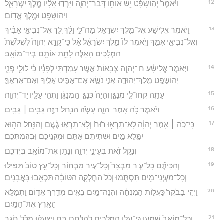
12
וַיֹּ֙אמֶר֙ יְה֣וֹשָׁפָ֔ט יֵ֥שׁ אוֹת֖וֹ דְּבַר־יְהוָ֑ה וַיֵּרְד֣וּ אֵלָ֗יו מֶ֧לֶךְ יִשְׂרָאֵ֛ל
וִיהוֹשָׁפָ֖ט וּמֶ֥לֶךְ אֱדֽוֹם׃
13
וַיֹּ֨אמֶר אֱלִישָׁ֜ע אֶל־מֶ֤לֶךְ יִשְׂרָאֵל֙ מַה־לִּ֣י וָלָ֔ךְ לֵ֚ךְ אֶל־נְבִיאֵ֣י אָבִ֔יךָ
וְאֶל־נְבִיאֵ֖י אִמֶּ֑ךָ וַיֹּ֤אמֶר לוֹ֙ מֶ֣לֶךְ יִשְׂרָאֵ֔ל אַ֗ל כִּֽי־קָרָ֤א יְהוָה֙ לִשְׁלֹ֙שֶׁת֙
הַמְּלָכִ֣ים הָאֵ֔לֶּה לָתֵ֥ת אוֹתָ֖ם בְּיַד־מוֹאָֽב׃
14
וַיֹּ֣אמֶר אֱלִישָׁ֗ע חַי־יְהוָ֤ה צְבָאוֹת֙ אֲשֶׁ֣ר עָמַ֣דְתִּי לְפָנָ֔יו כִּ֗י לוּלֵ֛י פְּנֵ֛י
יְהוֹשָׁפָ֥ט מֶֽלֶךְ־יְהוּדָ֖ה אֲנִ֣י נֹשֵׂ֑א אִם־אַבִּ֥יט אֵלֶ֖יךָ וְאִם־אֶרְאֶֽךָּ׃
15
וְעַתָּ֖ה קְחוּ־לִ֣י מְנַגֵּ֑ן וְהָיָה֙ כְּנַגֵּ֣ן הַֽמְנַגֵּ֔ן וַתְּהִ֥י עָלָ֖יו יַד־יְהוָֽה׃
16
וַיֹּ֕אמֶר כֹּ֖ה אָמַ֣ר יְהוָ֑ה עָשֹׂ֛ה הַנַּ֥חַל הַזֶּ֖ה גֵּבִ֥ים ׀ גֵּבִֽים׃
17
כִּֽי־כֹ֣ה ׀ אָמַ֣ר יְהוָ֗ה לֹֽא־תִרְא֥וּ ר֙וּחַ֙ וְלֹֽא־תִרְא֣וּ גֶ֔שֶׁם וְהַנַּ֥חַל הַה֖וּא
יִמָּ֣לֵא מָ֑יִם וּשְׁתִיתֶ֛ם אַתֶּ֥ם וּמִקְנֵיכֶ֖ם וּֽבְהֶמְתְּכֶֽם׃
18
וְנָקַ֥ל זֹ֖את בְּעֵינֵ֣י יְהוָ֑ה וְנָתַ֥ן אֶת־מוֹאָ֖ב בְּיֶדְכֶֽם׃
19
וְהִכִּיתֶ֞ם כָּל־עִ֤יר מִבְצָר֙ וְכָל־עִ֣יר מִבְח֔וֹר וְכָל־עֵ֥ץ טוֹב֙ תַּפִּ֔ילוּ
וְכָל־מַעְיְנֵי־מַ֖יִם תִּסְתֹּ֑מוּ וְכֹל֙ הַחֶלְקָ֣ה הַטּוֹבָ֔ה תַּכְאִ֖בוּ בָּאֲבָנִֽים׃
20
וַיְהִ֤י בַבֹּ֙קֶר֙ כַּעֲל֣וֹת הַמִּנְחָ֔ה וְהִנֵּה־מַ֥יִם בָּאִ֖ים מִדֶּ֣רֶךְ אֱד֑וֹם וַתִּמָּלֵ֥א
הָאָ֖רֶץ אֶת־הַמָּֽיִם׃
21
וְכָל־מוֹאָב֙ שָֽׁמְע֔וּ כִּֽי־עָל֥וּ הַמְּלָכִ֖ים לְהִלָּ֣חֶם בָּ֑ם וַיִּצָּעֲק֗וּ מִכֹּ֨ל חֹגֵ֤ר