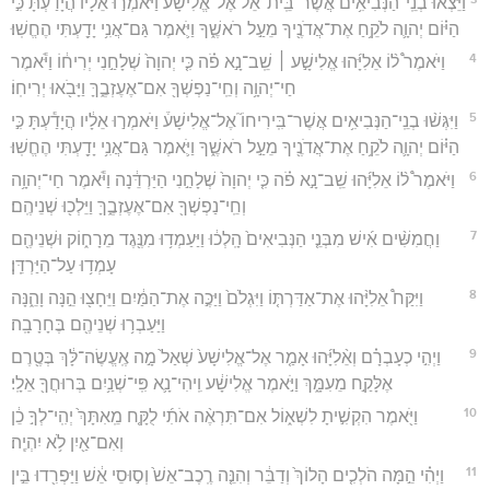
וַיֵּצְא֨וּ בְנֵֽי־הַנְּבִיאִ֥ים אֲשֶׁר־בֵּֽית־אֵל֮ אֶל־אֱלִישָׁע֒ וַיֹּאמְר֣וּ אֵלָ֔יו הֲיָדַ֕עְתָּ כִּ֣י
הַיּ֗וֹם יְהוָ֛ה לֹקֵ֥חַ אֶת־אֲדֹנֶ֖יךָ מֵעַ֣ל רֹאשֶׁ֑ךָ וַיֹּ֛אמֶר גַּם־אֲנִ֥י יָדַ֖עְתִּי הֶחֱשֽׁוּ׃
4
וַיֹּאמֶר֩ ל֨וֹ אֵלִיָּ֜הוּ אֱלִישָׁ֣ע ׀ שֵֽׁב־נָ֣א פֹ֗ה כִּ֤י יְהוָה֙ שְׁלָחַ֣נִי יְרִיח֔וֹ וַיֹּ֕אמֶר
חַי־יְהוָ֥ה וְחֵֽי־נַפְשְׁךָ֖ אִם־אֶעֶזְבֶ֑ךָּ וַיָּבֹ֖אוּ יְרִיחֽוֹ׃
5
וַיִּגְּשׁ֨וּ בְנֵֽי־הַנְּבִיאִ֥ים אֲשֶׁר־בִּֽירִיחוֹ֮ אֶל־אֱלִישָׁע֒ וַיֹּאמְר֣וּ אֵלָ֔יו הֲיָדַ֕עְתָּ כִּ֣י
הַיּ֗וֹם יְהוָ֛ה לֹקֵ֥חַ אֶת־אֲדֹנֶ֖יךָ מֵעַ֣ל רֹאשֶׁ֑ךָ וַיֹּ֛אמֶר גַּם־אֲנִ֥י יָדַ֖עְתִּי הֶחֱשֽׁוּ׃
6
וַיֹּאמֶר֩ ל֨וֹ אֵלִיָּ֜הוּ שֵֽׁב־נָ֣א פֹ֗ה כִּ֤י יְהוָה֙ שְׁלָחַ֣נִי הַיַּרְדֵּ֔נָה וַיֹּ֕אמֶר חַי־יְהוָ֥ה
וְחֵֽי־נַפְשְׁךָ֖ אִם־אֶעֶזְבֶ֑ךָּ וַיֵּלְכ֖וּ שְׁנֵיהֶֽם׃
7
וַחֲמִשִּׁ֨ים אִ֜ישׁ מִבְּנֵ֤י הַנְּבִיאִים֙ הָֽלְכ֔וּ וַיַּעַמְד֥וּ מִנֶּ֖גֶד מֵרָח֑וֹק וּשְׁנֵיהֶ֖ם
עָמְד֥וּ עַל־הַיַּרְדֵּֽן׃
8
וַיִּקַּח֩ אֵלִיָּ֨הוּ אֶת־אַדַּרְתּ֤וֹ וַיִּגְלֹם֙ וַיַּכֶּ֣ה אֶת־הַמַּ֔יִם וַיֵּחָצ֖וּ הֵ֣נָּה וָהֵ֑נָּה
וַיַּעַבְר֥וּ שְׁנֵיהֶ֖ם בֶּחָרָבָֽה׃
9
וַיְהִ֣י כְעָבְרָ֗ם וְאֵ֨לִיָּ֜הוּ אָמַ֤ר אֶל־אֱלִישָׁע֙ שְׁאַל֙ מָ֣ה אֶֽעֱשֶׂה־לָּ֔ךְ בְּטֶ֖רֶם
אֶלָּקַ֣ח מֵעִמָּ֑ךְ וַיֹּ֣אמֶר אֱלִישָׁ֔ע וִֽיהִי־נָ֛א פִּֽי־שְׁנַ֥יִם בְּרוּחֲךָ֖ אֵלָֽי׃
10
וַיֹּ֖אמֶר הִקְשִׁ֣יתָ לִשְׁא֑וֹל אִם־תִּרְאֶ֨ה אֹתִ֜י לֻקָּ֤ח מֵֽאִתָּךְ֙ יְהִֽי־לְךָ֣ כֵ֔ן
וְאִם־אַ֖יִן לֹ֥א יִהְיֶֽה׃
11
וַיְהִ֗י הֵ֣מָּה הֹלְכִ֤ים הָלוֹךְ֙ וְדַבֵּ֔ר וְהִנֵּ֤ה רֶֽכֶב־אֵשׁ֙ וְס֣וּסֵי אֵ֔שׁ וַיַּפְרִ֖דוּ בֵּ֣ין