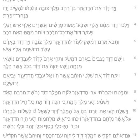
3
וַיַּ֣ךְ דָּוִ֔ד אֶת־הֲדַדְעֶ֥זֶר בֶּן־רְחֹ֖ב מֶ֣לֶךְ צוֹבָ֑ה בְּלֶכְתּ֕וֹ לְהָשִׁ֥יב יָד֖וֹ
בִּֽנְהַר־**פְּרָֽת׃
4
וַיִּלְכֹּ֨ד דָּוִ֜ד מִמֶּ֗נּוּ אֶ֤לֶף וּשְׁבַע־מֵאוֹת֙ פָּרָשִׁ֔ים וְעֶשְׂרִ֥ים אֶ֖לֶף אִ֣ישׁ רַגְלִ֑י
וַיְעַקֵּ֤ר דָּוִד֙ אֶת־כָּל־הָרֶ֔כֶב וַיּוֹתֵ֥ר מִמֶּ֖נּוּ מֵ֥אָה רָֽכֶב׃
5
וַתָּבֹא֙ אֲרַ֣ם דַּמֶּ֔שֶׂק לַעְזֹ֕ר לַהֲדַדְעֶ֖זֶר מֶ֣לֶךְ צוֹבָ֑ה וַיַּ֤ךְ דָּוִד֙ בַּֽאֲרָ֔ם
עֶשְׂרִֽים־וּשְׁנַ֥יִם אֶ֖לֶף אִֽישׁ׃
6
וַיָּ֨שֶׂם דָּוִ֤ד נְצִבִים֙ בַּאֲרַ֣ם דַּמֶּ֔שֶׂק וַתְּהִ֤י אֲרָם֙ לְדָוִ֔ד לַעֲבָדִ֖ים נוֹשְׂאֵ֣י
מִנְחָ֑ה וַיֹּ֤שַׁע יְהוָה֙ אֶת־דָּוִ֔ד בְּכֹ֖ל אֲשֶׁ֥ר הָלָֽךְ׃
7
וַיִּקַּ֣ח דָּוִ֗ד אֵ֚ת שִׁלְטֵ֣י הַזָּהָ֔ב אֲשֶׁ֣ר הָי֔וּ אֶ֖ל עַבְדֵ֣י הֲדַדְעָ֑זֶר וַיְבִיאֵ֖ם
יְרוּשָׁלִָֽם׃
8
וּמִבֶּ֥טַח וּמִבֵּֽרֹתַ֖י עָרֵ֣י הֲדַדְעָ֑זֶר לָקַ֞ח הַמֶּ֧לֶךְ דָּוִ֛ד נְחֹ֖שֶׁת הַרְבֵּ֥ה מְאֹֽד׃
9
וַיִּשְׁמַ֕ע תֹּ֖עִי מֶ֣לֶךְ חֲמָ֑ת כִּ֚י הִכָּ֣ה דָוִ֔ד אֵ֖ת כָּל־חֵ֥יל הֲדַדְעָֽזֶר׃
10
וַיִּשְׁלַ֣ח תֹּ֣עִי אֶת־יֽוֹרָם־בְּנ֣וֹ אֶל־הַמֶּֽלֶךְ־דָּ֠וִד לִשְׁאָל־ל֨וֹ לְשָׁל֜וֹם וּֽלְבָרֲכ֗וֹ
עַל֩ אֲשֶׁ֨ר נִלְחַ֤ם בַּהֲדַדְעֶ֙זֶר֙ וַיַּכֵּ֔הוּ כִּי־אִ֛ישׁ מִלְחֲמ֥וֹת תֹּ֖עִי הָיָ֣ה הֲדַדְעָ֑זֶר
וּבְיָד֗וֹ הָי֛וּ כְּלֵֽי־כֶ֥סֶף וּכְלֵֽי־זָהָ֖ב וּכְלֵ֥י נְחֹֽשֶׁת׃
11
גַּם־אֹתָ֕ם הִקְדִּ֛ישׁ הַמֶּ֥לֶךְ דָּוִ֖ד לַֽיהוָ֑ה עִם־הַכֶּ֤סֶף וְהַזָּהָב֙ אֲשֶׁ֣ר הִקְדִּ֔ישׁ