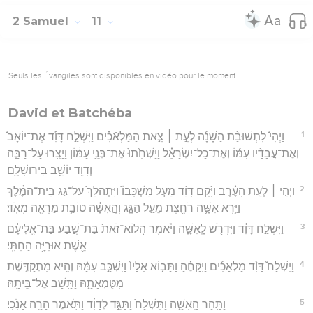
2 Samuel
11
Seuls les Évangiles sont disponibles en vidéo pour le moment.
David et Batchéba
1
וַיְהִי֩ לִתְשׁוּבַ֨ת הַשָּׁנָ֜ה לְעֵ֣ת ׀ צֵ֣את הַמַּלְאֿכִ֗ים וַיִּשְׁלַ֣ח דָּוִ֡ד אֶת־יוֹאָב֩
וְאֶת־עֲבָדָ֨יו עִמּ֜וֹ וְאֶת־כָּל־יִשְׂרָאֵ֗ל וַיַּשְׁחִ֙תוּ֙ אֶת־בְּנֵ֣י עַמּ֔וֹן וַיָּצֻ֖רוּ עַל־רַבָּ֑ה
וְדָוִ֖ד יוֹשֵׁ֥ב בִּירוּשָׁלִָֽם׃
2
וַיְהִ֣י ׀ לְעֵ֣ת הָעֶ֗רֶב וַיָּ֨קָם דָּוִ֜ד מֵעַ֤ל מִשְׁכָּבוֹ֙ וַיִּתְהַלֵּךְ֙ עַל־גַּ֣ג בֵּית־הַמֶּ֔לֶךְ
וַיַּ֥רְא אִשָּׁ֛ה רֹחֶ֖צֶת מֵעַ֣ל הַגָּ֑ג וְהָ֣אִשָּׁ֔ה טוֹבַ֥ת מַרְאֶ֖ה מְאֹֽד׃
3
וַיִּשְׁלַ֣ח דָּוִ֔ד וַיִּדְרֹ֖שׁ לָֽאִשָּׁ֑ה וַיֹּ֗אמֶר הֲלוֹא־זֹאת֙ בַּת־שֶׁ֣בַע בַּת־אֱלִיעָ֔ם
אֵ֖שֶׁת אוּרִיָּ֥ה הַחִתִּֽי׃
4
וַיִּשְׁלַח֩ דָּוִ֨ד מַלְאָכִ֜ים וַיִּקָּחֶ֗הָ וַתָּב֤וֹא אֵלָיו֙ וַיִּשְׁכַּ֣ב עִמָּ֔הּ וְהִ֥יא מִתְקַדֶּ֖שֶׁת
מִטֻּמְאָתָ֑הּ וַתָּ֖שָׁב אֶל־בֵּיתָֽהּ׃
5
וַתַּ֖הַר הָֽאִשָּׁ֑ה וַתִּשְׁלַח֙ וַתַּגֵּ֣ד לְדָוִ֔ד וַתֹּ֖אמֶר הָרָ֥ה אָנֹֽכִי׃