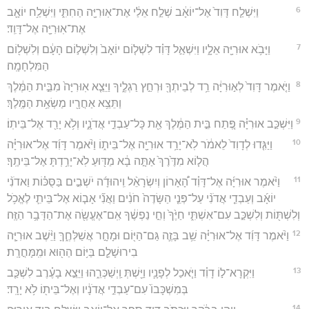
6
וַיִּשְׁלַ֤ח דָּוִד֙ אֶל־יוֹאָ֔ב שְׁלַ֣ח אֵלַ֔י אֶת־אֽוּרִיָּ֖ה הַחִתִּ֑י וַיִּשְׁלַ֥ח יוֹאָ֛ב
אֶת־אֽוּרִיָּ֖ה אֶל־דָּוִֽד׃
7
וַיָּבֹ֥א אוּרִיָּ֖ה אֵלָ֑יו וַיִּשְׁאַ֣ל דָּוִ֗ד לִשְׁל֤וֹם יוֹאָב֙ וְלִשְׁל֣וֹם הָעָ֔ם וְלִשְׁל֖וֹם
הַמִּלְחָמָֽה׃
8
וַיֹּ֤אמֶר דָּוִד֙ לְא֣וּרִיָּ֔ה רֵ֥ד לְבֵיתְךָ֖ וּרְחַ֣ץ רַגְלֶ֑יךָ וַיֵּצֵ֤א אֽוּרִיָּה֙ מִבֵּ֣ית הַמֶּ֔לֶךְ
וַתֵּצֵ֥א אַחֲרָ֖יו מַשְׂאַ֥ת הַמֶּֽלֶךְ׃
9
וַיִּשְׁכַּ֣ב אוּרִיָּ֗ה פֶּ֚תַח בֵּ֣ית הַמֶּ֔לֶךְ אֵ֖ת כָּל־עַבְדֵ֣י אֲדֹנָ֑יו וְלֹ֥א יָרַ֖ד אֶל־בֵּיתֽוֹ׃
10
וַיַּגִּ֤דוּ לְדָוִד֙ לֵאמֹ֔ר לֹֽא־יָרַ֥ד אוּרִיָּ֖ה אֶל־בֵּית֑וֹ וַיֹּ֨אמֶר דָּוִ֜ד אֶל־אוּרִיָּ֗ה
הֲל֤וֹא מִדֶּ֙רֶךְ֙ אַתָּ֣ה בָ֔א מַדּ֖וּעַ לֹֽא־יָרַ֥דְתָּ אֶל־בֵּיתֶֽךָ׃
11
וַיֹּ֨אמֶר אוּרִיָּ֜ה אֶל־דָּוִ֗ד הָ֠אָרוֹן וְיִשְׂרָאֵ֨ל וִֽיהוּדָ֜ה יֹשְׁבִ֣ים בַּסֻּכּ֗וֹת וַאדֹנִ֨י
יוֹאָ֜ב וְעַבְדֵ֤י אֲדֹנִ֨י עַל־פְּנֵ֤י הַשָּׂדֶה֙ חֹנִ֔ים וַאֲנִ֞י אָב֧וֹא אֶל־בֵּיתִ֛י לֶאֱכֹ֥ל
וְלִשְׁתּ֖וֹת וְלִשְׁכַּ֣ב עִם־אִשְׁתִּ֑י חַיֶּ֙ךָ֙ וְחֵ֣י נַפְשֶׁ֔ךָ אִֽם־אֶעֱשֶׂ֖ה אֶת־הַדָּבָ֥ר הַזֶּֽה׃
12
וַיֹּ֨אמֶר דָּוִ֜ד אֶל־אוּרִיָּ֗ה שֵׁ֥ב בָּזֶ֛ה גַּם־הַיּ֖וֹם וּמָחָ֣ר אֲשַׁלְּחֶ֑ךָּ וַיֵּ֨שֶׁב אוּרִיָּ֧ה
בִירוּשָׁלִַ֛ם בַּיּ֥וֹם הַה֖וּא וּמִֽמָּחֳרָֽת׃
13
וַיִּקְרָא־ל֣וֹ דָוִ֗ד וַיֹּ֧אכַל לְפָנָ֛יו וַיֵּ֖שְׁתְּ וַֽיְשַׁכְּרֵ֑הוּ וַיֵּצֵ֣א בָעֶ֗רֶב לִשְׁכַּ֤ב
בְּמִשְׁכָּבוֹ֙ עִם־עַבְדֵ֣י אֲדֹנָ֔יו וְאֶל־בֵּית֖וֹ לֹ֥א יָרָֽד׃
14