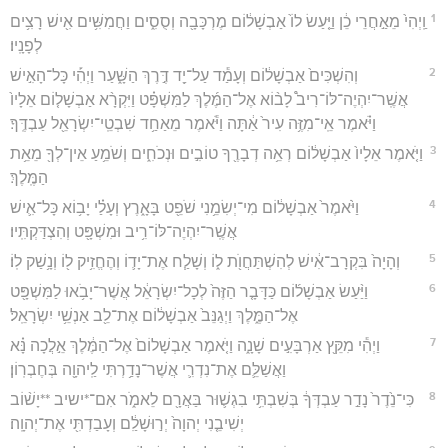
1
וַֽיְהִי֙ מֵאַ֣חֲרֵי כֵ֔ן וַיַּ֤עַשׂ לוֹ֙ אַבְשָׁל֔וֹם מֶרְכָּבָ֖ה וְסֻסִ֑ים וַחֲמִשִּׁ֥ים אִ֖ישׁ רָצִ֥ים
לְפָנָֽיו׃
2
וְהִשְׁכִּים֙ אַבְשָׁל֔וֹם וְעָמַ֕ד עַל־יַ֖ד דֶּ֣רֶךְ הַשָּׁ֑עַר וַיְהִ֡י כָּל־הָאִ֣ישׁ
אֲשֶֽׁר־יִהְיֶה־לּוֹ־רִיב֩ לָב֨וֹא אֶל־הַמֶּ֜לֶךְ לַמִּשְׁפָּ֗ט וַיִּקְרָ֨א אַבְשָׁל֤וֹם אֵלָיו֙
וַיֹּ֗אמֶר אֵֽי־מִזֶּ֥ה עִיר֙ אַ֔תָּה וַיֹּ֕אמֶר מֵאַחַ֥ד שִׁבְטֵֽי־יִשְׂרָאֵ֖ל עַבְדֶּֽךָ׃
3
וַיֹּ֤אמֶר אֵלָיו֙ אַבְשָׁל֔וֹם רְאֵ֥ה דְבָרֶ֖ךָ טוֹבִ֣ים וּנְכֹחִ֑ים וְשֹׁמֵ֥עַ אֵין־לְךָ֖ מֵאֵ֥ת
הַמֶּֽלֶךְ׃
4
וַיֹּ֙אמֶר֙ אַבְשָׁל֔וֹם מִי־יְשִׂמֵ֥נִי שֹׁפֵ֖ט בָּאָ֑רֶץ וְעָלַ֗י יָב֥וֹא כָּל־אִ֛ישׁ
אֲשֶֽׁר־יִהְיֶה־לּוֹ־רִ֥יב וּמִשְׁפָּ֖ט וְהִצְדַּקְתִּֽיו׃
5
וְהָיָה֙ בִּקְרָב־אִ֔ישׁ לְהִשְׁתַּחֲוֺ֖ת ל֑וֹ וְשָׁלַ֧ח אֶת־יָד֛וֹ וְהֶחֱזִ֥יק ל֖וֹ וְנָ֥שַׁק לֽוֹ׃
6
וַיַּ֨עַשׂ אַבְשָׁל֜וֹם כַּדָּבָ֤ר הַזֶּה֙ לְכָל־יִשְׂרָאֵ֔ל אֲשֶׁר־יָבֹ֥אוּ לַמִּשְׁפָּ֖ט
אֶל־הַמֶּ֑לֶךְ וַיְגַנֵּב֙ אַבְשָׁל֔וֹם אֶת־לֵ֖ב אַנְשֵׁ֥י יִשְׂרָאֵֽל׃
7
וַיְהִ֕י מִקֵּ֖ץ אַרְבָּעִ֣ים שָׁנָ֑ה וַיֹּ֤אמֶר אַבְשָׁלוֹם֙ אֶל־הַמֶּ֔לֶךְ אֵ֣לֲכָה נָּ֗א
וַאֲשַׁלֵּ֛ם אֶת־נִדְרִ֛י אֲשֶׁר־נָדַ֥רְתִּי לַֽיהוָ֖ה בְּחֶבְרֽוֹן׃
8
כִּי־נֵ֙דֶר֙ נָדַ֣ר עַבְדְּךָ֔ בְּשִׁבְתִּ֥י בִגְשׁ֛וּר בַּאֲרָ֖ם לֵאמֹ֑ר אִם־*ישיב **יָשׁ֨וֹב
יְשִׁיבֵ֤נִי יְהוָה֙ יְר֣וּשָׁלִַ֔ם וְעָבַדְתִּ֖י אֶת־יְהוָֽה׃