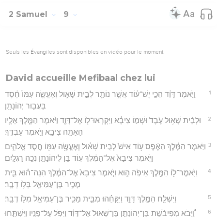
2 Samuel
9
Seuls les Évangiles sont disponibles en vidéo pour le moment.
David accueille Mefibaal chez lui
1
וַיֹּ֣אמֶר דָּוִ֔ד הֲכִ֣י יֶשׁ־ע֔וֹד אֲשֶׁ֥ר נוֹתַ֖ר לְבֵ֣ית שָׁא֑וּל וְאֶעֱשֶׂ֤ה עִמּוֹ֙ חֶ֔סֶד
בַּעֲב֖וּר יְהוֹנָתָֽן׃
2
וּלְבֵ֨ית שָׁא֥וּל עֶ֙בֶד֙ וּשְׁמ֣וֹ צִיבָ֔א וַיִּקְרְאוּ־ל֖וֹ אֶל־דָּוִ֑ד וַיֹּ֨אמֶר הַמֶּ֧לֶךְ אֵלָ֛יו
הַאַתָּ֥ה צִיבָ֖א וַיֹּ֥אמֶר עַבְדֶּֽךָ׃
3
וַיֹּ֣אמֶר הַמֶּ֗לֶךְ הַאֶ֨פֶס ע֥וֹד אִישׁ֙ לְבֵ֣ית שָׁא֔וּל וְאֶעֱשֶׂ֥ה עִמּ֖וֹ חֶ֣סֶד אֱלֹהִ֑ים
וַיֹּ֤אמֶר צִיבָא֙ אֶל־הַמֶּ֔לֶךְ ע֛וֹד בֵּ֥ן לִיהוֹנָתָ֖ן נְכֵ֥ה רַגְלָֽיִם׃
4
וַיֹּֽאמֶר־ל֥וֹ הַמֶּ֖לֶךְ אֵיפֹ֣ה ה֑וּא וַיֹּ֤אמֶר צִיבָא֙ אֶל־הַמֶּ֔לֶךְ הִנֵּה־ה֗וּא בֵּ֛ית
מָכִ֥יר בֶּן־עַמִּיאֵ֖ל בְּל֥וֹ דְבָֽר׃
5
וַיִּשְׁלַ֖ח הַמֶּ֣לֶךְ דָּוִ֑ד וַיִּקָּחֵ֗הוּ מִבֵּ֛ית מָכִ֥יר בֶּן־עַמִּיאֵ֖ל מִלּ֥וֹ דְבָֽר׃
6
וַ֠יָּבֹא מְפִיבֹ֨שֶׁת בֶּן־יְהוֹנָתָ֤ן בֶּן־שָׁאוּל֙ אֶל־דָּוִ֔ד וַיִּפֹּ֥ל עַל־פָּנָ֖יו וַיִּשְׁתָּ֑חוּ