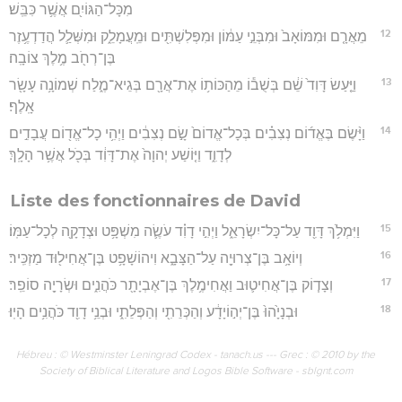
מִכָּל־הַגּוֹיִ֖ם אֲשֶׁ֥ר כִּבֵּֽשׁ׃
12
מֵאֲרָ֤ם וּמִמּוֹאָב֙ וּמִבְּנֵ֣י עַמּ֔וֹן וּמִפְּלִשְׁתִּ֖ים וּמֵֽעֲמָלֵ֑ק וּמִשְּׁלַ֛ל הֲדַדְעֶ֥זֶר
בֶּן־רְחֹ֖ב מֶ֥לֶךְ צוֹבָֽה׃
13
וַיַּ֤עַשׂ דָּוִד֙ שֵׁ֔ם בְּשֻׁב֕וֹ מֵהַכּוֹת֥וֹ אֶת־אֲרָ֖ם בְּגֵיא־מֶ֑לַח שְׁמוֹנָ֥ה עָשָׂ֖ר
אָֽלֶף׃
14
וַיָּ֨שֶׂם בֶּאֱד֜וֹם נְצִבִ֗ים בְּכָל־אֱדוֹם֙ שָׂ֣ם נְצִבִ֔ים וַיְהִ֥י כָל־אֱד֖וֹם עֲבָדִ֣ים
לְדָוִ֑ד וַיּ֤וֹשַׁע יְהוָה֙ אֶת־דָּוִ֔ד בְּכֹ֖ל אֲשֶׁ֥ר הָלָֽךְ׃
Liste des fonctionnaires de David
15
וַיִּמְלֹ֥ךְ דָּוִ֖ד עַל־כָּל־יִשְׂרָאֵ֑ל וַיְהִ֣י דָוִ֗ד עֹשֶׂ֛ה מִשְׁפָּ֥ט וּצְדָקָ֖ה לְכָל־עַמּֽוֹ׃
16
וְיוֹאָ֥ב בֶּן־צְרוּיָ֖ה עַל־הַצָּבָ֑א וִיהוֹשָׁפָ֥ט בֶּן־אֲחִיל֖וּד מַזְכִּֽיר׃
17
וְצָד֧וֹק בֶּן־אֲחִיט֛וּב וַאֲחִימֶ֥לֶךְ בֶּן־אֶבְיָתָ֖ר כֹּהֲנִ֑ים וּשְׂרָיָ֖ה סוֹפֵֽר׃
18
וּבְנָיָ֙הוּ֙ בֶּן־יְה֣וֹיָדָ֔ע וְהַכְּרֵתִ֖י וְהַפְּלֵתִ֑י וּבְנֵ֥י דָוִ֖ד כֹּהֲנִ֥ים הָיֽוּ׃
Hébreu : © Westminster Leningrad Codex - tanach.us --- Grec : © 2010 by the
Society of Biblical Literature and Logos Bible Software - sblgnt.com