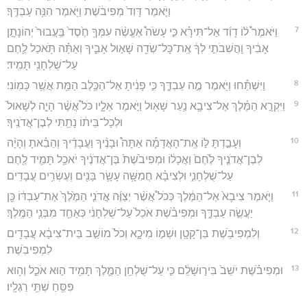
וַיֹּ֤אמֶר דָּוִד֙ מְפִיבֹ֔שֶׁת וַיֹּ֖אמֶר הִנֵּ֥ה עַבְדֶּֽךָ׃
7
וַיֹּאמֶר֩ ל֨וֹ דָוִ֜ד אַל־תִּירָ֗א כִּ֣י עָשֹׂה֩ אֶעֱשֶׂ֨ה עִמְּךָ֥ חֶ֙סֶד֙ בַּֽעֲבוּר֙ יְהוֹנָתָ֣ן
אָבִ֔יךָ וַהֲשִׁבֹתִ֣י לְךָ֔ אֶֽת־כָּל־שְׂדֵ֖ה שָׁא֣וּל אָבִ֑יךָ וְאַתָּ֗ה תֹּ֥אכַל לֶ֛חֶם
עַל־שֻׁלְחָנִ֖י תָּמִֽיד׃
8
וַיִּשְׁתַּ֕חוּ וַיֹּ֖אמֶר מֶ֣ה עַבְדֶּ֑ךָ כִּ֣י פָנִ֔יתָ אֶל־הַכֶּ֥לֶב הַמֵּ֖ת אֲשֶׁ֥ר כָּמֽוֹנִי׃
9
וַיִּקְרָ֣א הַמֶּ֗לֶךְ אֶל־צִיבָ֛א נַ֥עַר שָׁא֖וּל וַיֹּ֣אמֶר אֵלָ֑יו כֹּל֩ אֲשֶׁ֨ר הָיָ֤ה לְשָׁאוּל֙
וּלְכָל־בֵּית֔וֹ נָתַ֖תִּי לְבֶן־אֲדֹנֶֽיךָ׃
10
וְעָבַ֣דְתָּ לּ֣וֹ אֶֽת־הָאֲדָמָ֡ה אַתָּה֩ וּבָנֶ֨יךָ וַעֲבָדֶ֜יךָ וְהֵבֵ֗אתָ וְהָיָ֨ה
לְבֶן־אֲדֹנֶ֤יךָ לֶּ֙חֶם֙ וַאֲכָל֔וֹ וּמְפִיבֹ֙שֶׁת֙ בֶּן־אֲדֹנֶ֔יךָ יֹאכַ֥ל תָּמִ֛יד לֶ֖חֶם
עַל־שֻׁלְחָנִ֑י וּלְצִיבָ֗א חֲמִשָּׁ֥ה עָשָׂ֛ר בָּנִ֖ים וְעֶשְׂרִ֥ים עֲבָדִֽים׃
11
וַיֹּ֤אמֶר צִיבָא֙ אֶל־הַמֶּ֔לֶךְ כְּכֹל֩ אֲשֶׁ֨ר יְצַוֶּ֜ה אֲדֹנִ֤י הַמֶּ֙לֶךְ֙ אֶת־עַבְדּ֔וֹ כֵּ֖ן
יַעֲשֶׂ֣ה עַבְדֶּ֑ךָ וּמְפִיבֹ֗שֶׁת אֹכֵל֙ עַל־שֻׁלְחָנִ֔י כְּאַחַ֖ד מִבְּנֵ֥י הַמֶּֽלֶךְ׃
12
וְלִמְפִיבֹ֥שֶׁת בֵּן־קָטָ֖ן וּשְׁמ֣וֹ מִיכָ֑א וְכֹל֙ מוֹשַׁ֣ב בֵּית־צִיבָ֔א עֲבָדִ֖ים
לִמְפִיבֹֽשֶׁת׃
13
וּמְפִיבֹ֗שֶׁת יֹשֵׁב֙ בִּיר֣וּשָׁלִַ֔ם כִּ֣י עַל־שֻׁלְחַ֥ן הַמֶּ֛לֶךְ תָּמִ֖יד ה֣וּא אֹכֵ֑ל וְה֥וּא
פִּסֵּ֖חַ שְׁתֵּ֥י רַגְלָֽיו׃