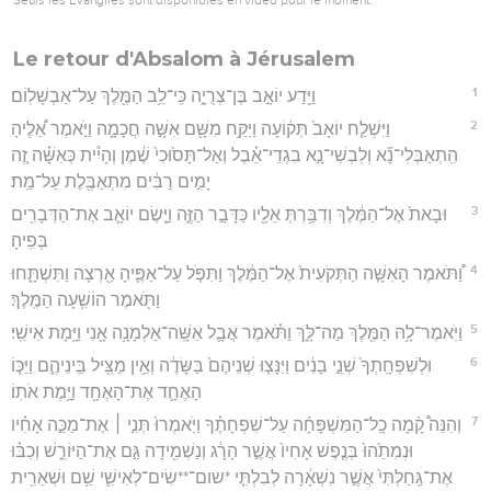
Le retour d'Absalom à Jérusalem
1
וַיֵּ֖דַע יוֹאָ֣ב בֶּן־צְרֻיָ֑ה כִּֽי־לֵ֥ב הַמֶּ֖לֶךְ עַל־אַבְשָׁלֽוֹם׃
2
וַיִּשְׁלַ֤ח יוֹאָב֙ תְּק֔וֹעָה וַיִּקַּ֥ח מִשָּׁ֖ם אִשָּׁ֣ה חֲכָמָ֑ה וַיֹּ֣אמֶר אֵ֠לֶיהָ
הִֽתְאַבְּלִי־נָ֞א וְלִבְשִׁי־נָ֣א בִגְדֵי־אֵ֗בֶל וְאַל־תָּס֙וּכִי֙ שֶׁ֔מֶן וְהָיִ֕ית כְּאִשָּׁ֗ה זֶ֚ה
יָמִ֣ים רַבִּ֔ים מִתְאַבֶּ֖לֶת עַל־מֵֽת׃
3
וּבָאת֙ אֶל־הַמֶּ֔לֶךְ וְדִבַּ֥רְתְּ אֵלָ֖יו כַּדָּבָ֣ר הַזֶּ֑ה וַיָּ֧שֶׂם יוֹאָ֛ב אֶת־הַדְּבָרִ֖ים
בְּפִֽיהָ׃
4
וַ֠תֹּאמֶר הָאִשָּׁ֤ה הַתְּקֹעִית֙ אֶל־הַמֶּ֔לֶךְ וַתִּפֹּ֧ל עַל־אַפֶּ֛יהָ אַ֖רְצָה וַתִּשְׁתָּ֑חוּ
וַתֹּ֖אמֶר הוֹשִׁ֥עָה הַמֶּֽלֶךְ׃
5
וַיֹּֽאמֶר־לָ֥הּ הַמֶּ֖לֶךְ מַה־לָּ֑ךְ וַתֹּ֗אמֶר אֲבָ֛ל אִשָּֽׁה־אַלְמָנָ֥ה אָ֖נִי וַיָּ֥מָת אִישִֽׁי׃
6
וּלְשִׁפְחָֽתְךָ֙ שְׁנֵ֣י בָנִ֔ים וַיִּנָּצ֤וּ שְׁנֵיהֶם֙ בַּשָּׂדֶ֔ה וְאֵ֥ין מַצִּ֖יל בֵּֽינֵיהֶ֑ם וַיַּכּ֧וֹ
הָאֶחָ֛ד אֶת־הָאֶחָ֖ד וַיָּ֥מֶת אֹתֽוֹ׃
7
וְהִנֵּה֩ קָ֨מָה כָֽל־הַמִּשְׁפָּחָ֜ה עַל־שִׁפְחָתֶ֗ךָ וַיֹּֽאמְרוּ֙ תְּנִ֣י ׀ אֶת־מַכֵּ֣ה אָחִ֗יו
וּנְמִתֵ֙הוּ֙ בְּנֶ֤פֶשׁ אָחִיו֙ אֲשֶׁ֣ר הָרָ֔ג וְנַשְׁמִ֖ידָה גַּ֣ם אֶת־הַיּוֹרֵ֑שׁ וְכִבּ֗וּ
אֶת־גַּֽחַלְתִּי֙ אֲשֶׁ֣ר נִשְׁאָ֔רָה לְבִלְתִּ֧י *שום־**שִׂים־לְאִישִׁ֛י שֵׁ֥ם וּשְׁאֵרִ֖ית