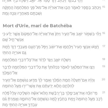
וַיְהִ֣י בַבֹּ֔קֶר וַיִּכְתֹּ֥ב דָּוִ֛ד סֵ֖פֶר אֶל־יוֹאָ֑ב וַיִּשְׁלַ֖ח בְּיַ֥ד אוּרִיָּֽה׃
15
וַיִּכְתֹּ֥ב בַּסֵּ֖פֶר לֵאמֹ֑ר הָב֣וּ אֶת־אֽוּרִיָּ֗ה אֶל־מוּל֙ פְּנֵ֤י הַמִּלְחָמָה֙ הַֽחֲזָקָ֔ה
וְשַׁבְתֶּ֥ם מֵאַחֲרָ֖יו וְנִכָּ֥ה וָמֵֽת׃
Mort d'Urie, mari de Batchéba
16
וַיְהִ֕י בִּשְׁמ֥וֹר יוֹאָ֖ב אֶל־הָעִ֑יר וַיִּתֵּן֙ אֶת־א֣וּרִיָּ֔ה אֶל־הַמָּקוֹם֙ אֲשֶׁ֣ר יָדַ֔ע כִּ֥י
אַנְשֵׁי־חַ֖יִל שָֽׁם׃
17
וַיֵּ֨צְא֜וּ אַנְשֵׁ֤י הָעִיר֙ וַיִּלָּחֲמ֣וּ אֶת־יוֹאָ֔ב וַיִּפֹּ֥ל מִן־הָעָ֖ם מֵעַבְדֵ֣י דָוִ֑ד וַיָּ֕מָת
גַּ֖ם אוּרִיָּ֥ה הַחִתִּֽי׃
18
וַיִּשְׁלַ֖ח יוֹאָ֑ב וַיַּגֵּ֣ד לְדָוִ֔ד אֶת־כָּל־דִּבְרֵ֖י הַמִּלְחָמָֽה׃
19
וַיְצַ֥ו אֶת־הַמַּלְאָ֖ךְ לֵאמֹ֑ר כְּכַלּוֹתְךָ֗ אֵ֛ת כָּל־דִּבְרֵ֥י הַמִּלְחָמָ֖ה לְדַבֵּ֥ר
אֶל־הַמֶּֽלֶךְ׃
20
וְהָיָ֗ה אִֽם־תַּעֲלֶה֙ חֲמַ֣ת הַמֶּ֔לֶךְ וְאָמַ֣ר לְךָ֔ מַדּ֛וּעַ נִגַּשְׁתֶּ֥ם אֶל־הָעִ֖יר
לְהִלָּחֵ֑ם הֲל֣וֹא יְדַעְתֶּ֔ם אֵ֥ת אֲשֶׁר־יֹר֖וּ מֵעַ֥ל הַחוֹמָֽה׃
21
מִֽי־הִכָּ֞ה אֶת־אֲבִימֶ֣לֶךְ בֶּן־יְרֻבֶּ֗שֶׁת הֲלֽוֹא־אִשָּׁ֡ה הִשְׁלִ֣יכָה עָלָיו֩ פֶּ֨לַח
רֶ֜כֶב מֵעַ֤ל הַֽחוֹמָה֙ וַיָּ֣מָת בְּתֵבֵ֔ץ לָ֥מָּה נִגַּשְׁתֶּ֖ם אֶל־הַֽחוֹמָ֑ה וְאָ֣מַרְתָּ֔ גַּ֗ם
עַבְדְּךָ֛ אוּרִיָּ֥ה הַחִתִּ֖י מֵֽת׃