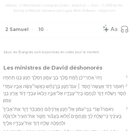
Hébreu : © Westminster Leningrad Codex - tanach.us --- Grec : © 2010 by the
Society of Biblical Literature and Logos Bible Software - sblgnt.com
2 Samuel
10
Seuls les Évangiles sont disponibles en vidéo pour le moment.
Les ministres de David déshonorés
1
וַֽיְהִי֙ אַֽחֲרֵי־כֵ֔ן וַיָּ֕מָת מֶ֖לֶךְ בְּנֵ֣י עַמּ֑וֹן וַיִּמְלֹ֛ךְ חָנ֥וּן בְּנ֖וֹ תַּחְתָּֽיו׃
2
וַיֹּ֨אמֶר דָּוִ֜ד אֶעֱשֶׂה־חֶ֣סֶד ׀ עִם־חָנ֣וּן בֶּן־נָחָ֗שׁ כַּאֲשֶׁר֩ עָשָׂ֨ה אָבִ֤יו עִמָּדִי֙
חֶ֔סֶד וַיִּשְׁלַ֨ח דָּוִ֧ד לְנַחֲמ֛וֹ בְּיַד־עֲבָדָ֖יו אֶל־אָבִ֑יו וַיָּבֹ֙אוּ֙ עַבְדֵ֣י דָוִ֔ד אֶ֖רֶץ בְּנֵ֥י
עַמּֽוֹן׃
3
וַיֹּאמְרוּ֩ שָׂרֵ֨י בְנֵֽי־עַמּ֜וֹן אֶל־חָנ֣וּן אֲדֹֽנֵיהֶ֗ם הַֽמְכַבֵּ֨ד דָּוִ֤ד אֶת־אָבִ֙יךָ֙
בְּעֵינֶ֔יךָ כִּֽי־שָׁלַ֥ח לְךָ֖ מְנַֽחֲמִ֑ים הֲ֠לוֹא בַּעֲב֞וּר חֲק֤וֹר אֶת־הָעִיר֙ וּלְרַגְּלָ֣הּ
וּלְהָפְכָ֔הּ שָׁלַ֥ח דָּוִ֛ד אֶת־עֲבָדָ֖יו אֵלֶֽיךָ׃
4