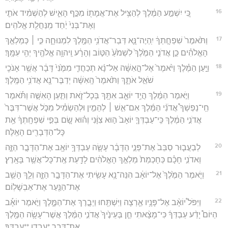
16
כִּ֚י יִשְׁמַ֣ע הַמֶּ֔לֶךְ לְהַצִּ֥יל אֶת־אֲמָת֖וֹ מִכַּ֣ף הָאִ֑ישׁ לְהַשְׁמִ֨יד אֹתִ֤י
וְאֶת־בְּנִי֙ יַ֔חַד מִֽנַּחֲלַ֖ת אֱלֹהִֽים׃
17
וַתֹּ֙אמֶר֙ שִׁפְחָ֣תְךָ֔ יִֽהְיֶה־נָּ֛א דְּבַר־אֲדֹנִ֥י הַמֶּ֖לֶךְ לִמְנוּחָ֑ה כִּ֣י ׀ כְּמַלְאַ֣ךְ
הָאֱלֹהִ֗ים כֵּ֣ן אֲדֹנִ֤י הַמֶּ֙לֶךְ֙ לִשְׁמֹ֙עַ֙ הַטּ֣וֹב וְהָרָ֔ע וַֽיהוָ֥ה אֱלֹהֶ֖יךָ יְהִ֥י עִמָּֽךְ׃
18
וַיַּ֣עַן הַמֶּ֗לֶךְ וַיֹּ֙אמֶר֙ אֶל־הָ֣אִשָּׁ֔ה אַל־נָ֨א תְכַחֲדִ֤י מִמֶּ֙נִּי֙ דָּבָ֔ר אֲשֶׁ֥ר אָנֹכִ֖י
שֹׁאֵ֣ל אֹתָ֑ךְ וַתֹּ֙אמֶר֙ הָֽאִשָּׁ֔ה יְדַבֶּר־נָ֖א אֲדֹנִ֥י הַמֶּֽלֶךְ׃
19
וַיֹּ֣אמֶר הַמֶּ֔לֶךְ הֲיַ֥ד יוֹאָ֛ב אִתָּ֖ךְ בְּכָל־זֹ֑את וַתַּ֣עַן הָאִשָּׁ֣ה וַתֹּ֡אמֶר
חֵֽי־נַפְשְׁךָ֩ אֲדֹנִ֨י הַמֶּ֜לֶךְ אִם־אִ֣שׁ ׀ לְהֵמִ֣ין וּלְהַשְׂמִ֗יל מִכֹּ֤ל אֲשֶׁר־דִּבֶּר֙
אֲדֹנִ֣י הַמֶּ֔לֶךְ כִּֽי־עַבְדְּךָ֤ יוֹאָב֙ ה֣וּא צִוָּ֔נִי וְה֗וּא שָׂ֚ם בְּפִ֣י שִׁפְחָֽתְךָ֔ אֵ֥ת
כָּל־הַדְּבָרִ֖ים הָאֵֽלֶּה׃
20
לְבַעֲב֤וּר סַבֵּב֙ אֶת־פְּנֵ֣י הַדָּבָ֔ר עָשָׂ֛ה עַבְדְּךָ֥ יוֹאָ֖ב אֶת־הַדָּבָ֣ר הַזֶּ֑ה
וַאדֹנִ֣י חָכָ֗ם כְּחָכְמַת֙ מַלְאַ֣ךְ הָאֱלֹהִ֔ים לָדַ֖עַת אֶֽת־כָּל־אֲשֶׁ֥ר בָּאָֽרֶץ׃
21
וַיֹּ֤אמֶר הַמֶּ֙לֶךְ֙ אֶל־יוֹאָ֔ב הִנֵּה־נָ֥א עָשִׂ֖יתִי אֶת־הַדָּבָ֣ר הַזֶּ֑ה וְלֵ֛ךְ הָשֵׁ֥ב
אֶת־הַנַּ֖עַר אֶת־אַבְשָׁלֽוֹם׃
22
וַיִּפֹּל֩ יוֹאָ֨ב אֶל־פָּנָ֥יו אַ֛רְצָה וַיִּשְׁתַּ֖חוּ וַיְבָ֣רֶךְ אֶת־הַמֶּ֑לֶךְ וַיֹּ֣אמֶר יוֹאָ֡ב
הַיּוֹם֩ יָדַ֨ע עַבְדְּךָ֜ כִּי־מָצָ֨אתִי חֵ֤ן בְּעֵינֶ֙יךָ֙ אֲדֹנִ֣י הַמֶּ֔לֶךְ אֲשֶׁר־עָשָׂ֥ה הַמֶּ֖לֶךְ
אֶת־דְּבַ֥ר *עבדו **עַבְדֶּֽךָ׃