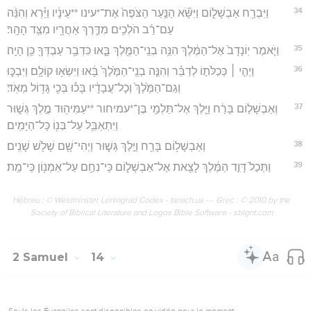
34
וַיִּבְרַ֖ח אַבְשָׁל֑וֹם וַיִּשָּׂ֞א הַנַּ֤עַר הַצֹּפֶה֙ אֶת־*עינו **עֵינָ֔יו וַיַּ֗רְא וְהִנֵּ֨ה
עַם־רַ֜ב הֹלְכִ֥ים מִדֶּ֛רֶךְ אַחֲרָ֖יו מִצַּ֥ד הָהָֽר׃
35
וַיֹּ֤אמֶר יֽוֹנָדָב֙ אֶל־הַמֶּ֔לֶךְ הִנֵּ֥ה בְנֵֽי־הַמֶּ֖לֶךְ בָּ֑אוּ כִּדְבַ֥ר עַבְדְּךָ֖ כֵּ֥ן הָיָֽה׃
36
וַיְהִ֣י ׀ כְּכַלֹּת֣וֹ לְדַבֵּ֗ר וְהִנֵּ֤ה בְנֵֽי־הַמֶּ֙לֶךְ֙ בָּ֔אוּ וַיִּשְׂא֥וּ קוֹלָ֖ם וַיִּבְכּ֑וּ
וְגַם־הַמֶּ֙לֶךְ֙ וְכָל־עֲבָדָ֔יו בָּכ֕וּ בְּכִ֖י גָּד֥וֹל מְאֹֽד׃
37
וְאַבְשָׁל֣וֹם בָּרַ֔ח וַיֵּ֛לֶךְ אֶל־תַּלְמַ֥י בֶּן־*עמיחור **עַמִּיה֖וּד מֶ֣לֶךְ גְּשׁ֑וּר
וַיִּתְאַבֵּ֥ל עַל־בְּנ֖וֹ כָּל־הַיָּמִֽים׃
38
וְאַבְשָׁל֥וֹם בָּרַ֖ח וַיֵּ֣לֶךְ גְּשׁ֑וּר וַיְהִי־שָׁ֖ם שָׁלֹ֥שׁ שָׁנִֽים׃
39
וַתְּכַל֙ דָּוִ֣ד הַמֶּ֔לֶךְ לָצֵ֖את אֶל־אַבְשָׁל֑וֹם כִּֽי־נִחַ֥ם עַל־אַמְנ֖וֹן כִּֽי־מֵֽת׃
Hébreu : © Westminster Leningrad Codex - tanach.us --- Grec : © 2010 by the
Society of Biblical Literature and Logos Bible Software - sblgnt.com
2 Samuel
14
Seuls les Évangiles sont disponibles en vidéo pour le moment.