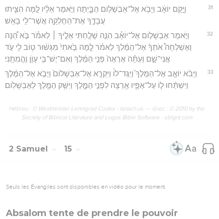
31
וַיָּ֣קָם יוֹאָ֔ב וַיָּבֹ֥א אֶל־אַבְשָׁל֖וֹם הַבָּ֑יְתָה וַיֹּ֣אמֶר אֵלָ֔יו לָ֣מָּה הִצִּ֧יתוּ
עֲבָדֶ֛ךָ אֶת־הַחֶלְקָ֥ה אֲשֶׁר־לִ֖י בָּאֵֽשׁ׃
32
וַיֹּ֣אמֶר אַבְשָׁל֣וֹם אֶל־יוֹאָ֡ב הִנֵּ֣ה שָׁלַ֣חְתִּי אֵלֶ֣יךָ ׀ לֵאמֹ֡ר בֹּ֣א הֵ֠נָּה
וְאֶשְׁלְחָה֩ אֹתְךָ֨ אֶל־הַמֶּ֜לֶךְ לֵאמֹ֗ר לָ֤מָּה בָּ֙אתִי֙ מִגְּשׁ֔וּר ט֥וֹב לִ֖י עֹ֣ד
אֲנִי־שָׁ֑ם וְעַתָּ֗ה אֶרְאֶה֙ פְּנֵ֣י הַמֶּ֔לֶךְ וְאִם־יֶשׁ־בִּ֥י עָוֺ֖ן וֶהֱמִתָֽנִי׃
33
וַיָּבֹ֨א יוֹאָ֣ב אֶל־הַמֶּלֶךְ֮ וַיַּגֶּד־לוֹ֒ וַיִּקְרָ֤א אֶל־אַבְשָׁלוֹם֙ וַיָּבֹ֣א אֶל־הַמֶּ֔לֶךְ
וַיִּשְׁתַּ֨חוּ ל֧וֹ עַל־אַפָּ֛יו אַ֖רְצָה לִפְנֵ֣י הַמֶּ֑לֶךְ וַיִּשַּׁ֥ק הַמֶּ֖לֶךְ לְאַבְשָׁלֽוֹם׃
Hébreu : © Westminster Leningrad Codex - tanach.us --- Grec : © 2010 by the
Society of Biblical Literature and Logos Bible Software - sblgnt.com
2 Samuel
15
Seuls les Évangiles sont disponibles en vidéo pour le moment.
Absalom tente de prendre le pouvoir