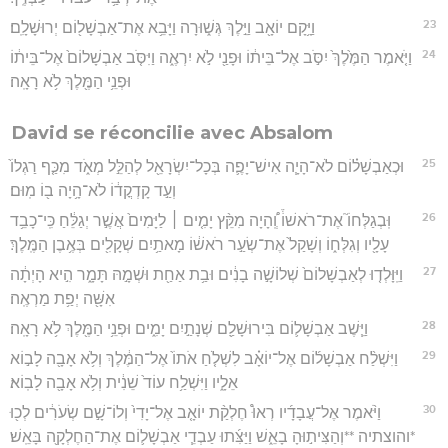
23
וַיָּ֥קָם יוֹאָ֖ב וַיֵּ֣לֶךְ גְּשׁ֑וּרָה וַיָּבֵ֥א אֶת־אַבְשָׁל֖וֹם יְרוּשָׁלִָֽם׃
24
וַיֹּ֤אמֶר הַמֶּ֙לֶךְ֙ יִסֹּ֣ב אֶל־בֵּית֔וֹ וּפָנַ֖י לֹ֣א יִרְאֶ֑ה וַיִּסֹּ֤ב אַבְשָׁלוֹם֙ אֶל־בֵּית֔וֹ
וּפְנֵ֥י הַמֶּ֖לֶךְ לֹ֥א רָאָֽה׃
David se réconcilie avec Absalom
25
וּכְאַבְשָׁל֗וֹם לֹא־הָיָ֧ה אִישׁ־יָפֶ֛ה בְּכָל־יִשְׂרָאֵ֖ל לְהַלֵּ֣ל מְאֹ֑ד מִכַּ֤ף רַגְלוֹ֙
וְעַ֣ד קָדְקֳד֔וֹ לֹא־הָ֥יָה ב֖וֹ מֽוּם׃
26
וּֽבְגַלְּחוֹ֮ אֶת־רֹאשׁוֹ֒ וְֽ֠הָיָה מִקֵּ֨ץ יָמִ֤ים ׀ לַיָּמִים֙ אֲשֶׁ֣ר יְגַלֵּ֔חַ כִּֽי־כָבֵ֥ד
עָלָ֖יו וְגִלְּח֑וֹ וְשָׁקַל֙ אֶת־שְׂעַ֣ר רֹאשׁ֔וֹ מָאתַ֥יִם שְׁקָלִ֖ים בְּאֶ֥בֶן הַמֶּֽלֶךְ׃
27
וַיִּֽוָּלְד֤וּ לְאַבְשָׁלוֹם֙ שְׁלוֹשָׁ֣ה בָנִ֔ים וּבַ֥ת אַחַ֖ת וּשְׁמָ֣הּ תָּמָ֑ר הִ֣יא הָיְתָ֔ה
אִשָּׁ֖ה יְפַ֥ת מַרְאֶֽה׃
28
וַיֵּ֧שֶׁב אַבְשָׁל֛וֹם בִּירוּשָׁלִַ֖ם שְׁנָתַ֣יִם יָמִ֑ים וּפְנֵ֥י הַמֶּ֖לֶךְ לֹ֥א רָאָֽה׃
29
וַיִּשְׁלַ֨ח אַבְשָׁל֜וֹם אֶל־יוֹאָ֗ב לִשְׁלֹ֤חַ אֹתוֹ֙ אֶל־הַמֶּ֔לֶךְ וְלֹ֥א אָבָ֖ה לָב֣וֹא
אֵלָ֑יו וַיִּשְׁלַ֥ח עוֹד֙ שֵׁנִ֔ית וְלֹ֥א אָבָ֖ה לָבֽוֹא׃
30
וַיֹּ֨אמֶר אֶל־עֲבָדָ֜יו רְאוּ֩ חֶלְקַ֨ת יוֹאָ֤ב אֶל־יָדִי֙ וְלוֹ־שָׁ֣ם שְׂעֹרִ֔ים לְכ֖וּ
*והוצתיה **וְהַצִּית֣וּהָ בָאֵ֑שׁ וַיַּצִּ֜תוּ עַבְדֵ֧י אַבְשָׁל֛וֹם אֶת־הַחֶלְקָ֖ה בָּאֵֽשׁ׃