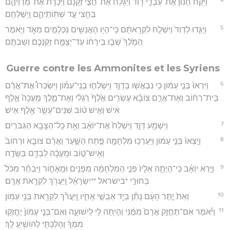
וַיִּקַּ֨ח חָנ֜וּן אֶת־עַבְדֵ֣י דָוִ֗ד וַיְגַלַּח֙ אֶת־חֲצִ֣י זְקָנָ֔ם וַיִּכְרֹ֧ת אֶת־מַדְוֵיהֶ֛ם
בַּחֵ֖צִי עַ֣ד שְׁתֽוֹתֵיהֶ֑ם וַֽיְשַׁלְּחֵֽם׃
5
וַיַּגִּ֤דוּ לְדָוִד֙ וַיִּשְׁלַ֣ח לִקְרָאתָ֔ם כִּֽי־הָי֥וּ הָאֲנָשִׁ֖ים נִכְלָמִ֣ים מְאֹ֑ד וַיֹּ֤אמֶר
הַמֶּ֙לֶךְ֙ שְׁב֣וּ בִֽירֵח֔וֹ עַד־יְצַמַּ֥ח זְקַנְכֶ֖ם וְשַׁבְתֶּֽם׃
Guerre contre les Ammonites et les Syriens
6
וַיִּרְאוּ֙ בְּנֵ֣י עַמּ֔וֹן כִּ֥י נִבְאֲשׁ֖וּ בְּדָוִ֑ד וַיִּשְׁלְח֣וּ בְנֵֽי־עַמּ֡וֹן וַיִּשְׂכְּרוּ֩ אֶת־אֲרַ֨ם
בֵּית־רְח֜וֹב וְאֶת־אֲרַ֣ם צוֹבָ֗א עֶשְׂרִ֥ים אֶ֙לֶף֙ רַגְלִ֔י וְאֶת־מֶ֤לֶךְ מַֽעֲכָה֙ אֶ֣לֶף
אִ֔ישׁ וְאִ֣ישׁ ט֔וֹב שְׁנֵים־עָשָׂ֥ר אֶ֖לֶף אִֽישׁ׃
7
וַיִּשְׁמַ֖ע דָּוִ֑ד וַיִּשְׁלַח֙ אֶת־יוֹאָ֔ב וְאֵ֥ת כָּל־הַצָּבָ֖א הַגִּבֹּרִֽים׃
8
וַיֵּֽצְאוּ֙ בְּנֵ֣י עַמּ֔וֹן וַיַּעַרְכ֥וּ מִלְחָמָ֖ה פֶּ֣תַח הַשָּׁ֑עַר וַאֲרַ֨ם צוֹבָ֤א וּרְחוֹב֙
וְאִֽישׁ־ט֣וֹב וּמַֽעֲכָ֔ה לְבַדָּ֖ם בַּשָּׂדֶֽה׃
9
וַיַּ֣רְא יוֹאָ֗ב כִּֽי־הָיְתָ֤ה אֵלָיו֙ פְּנֵ֣י הַמִּלְחָמָ֔ה מִפָּנִ֖ים וּמֵֽאָח֑וֹר וַיִּבְחַ֗ר מִכֹּל֙
בְּחוּרֵ֣י *בישראל **יִשְׂרָאֵ֔ל וַֽיַּעֲרֹ֖ךְ לִקְרַ֥את אֲרָֽם׃
10
וְאֵת֙ יֶ֣תֶר הָעָ֔ם נָתַ֕ן בְּיַ֖ד אַבְשַׁ֣י אָחִ֑יו וַֽיַּעֲרֹ֕ךְ לִקְרַ֖את בְּנֵ֥י עַמּֽוֹן׃
11
וַיֹּ֗אמֶר אִם־תֶּחֱזַ֤ק אֲרָם֙ מִמֶּ֔נִּי וְהָיִ֥תָה לִּ֖י לִֽישׁוּעָ֑ה וְאִם־בְּנֵ֤י עַמּוֹן֙ יֶחֱזְק֣וּ
מִמְּךָ֔ וְהָלַכְתִּ֖י לְהוֹשִׁ֥יעַֽ לָֽךְ׃