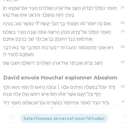
25
וַיֹּ֤אמֶר הַמֶּ֙לֶךְ֙ לְצָד֔וֹק הָשֵׁ֛ב אֶת־אֲר֥וֹן הָאֱלֹהִ֖ים הָעִ֑יר אִם־אֶמְצָ֥א חֵן֙
בְּעֵינֵ֣י יְהוָ֔ה וֶהֱשִׁבַ֕נִי וְהִרְאַ֥נִי אֹת֖וֹ וְאֶת־נָוֵֽהוּ׃
26
וְאִם֙ כֹּ֣ה יֹאמַ֔ר לֹ֥א חָפַ֖צְתִּי בָּ֑ךְ הִנְנִ֕י יַֽעֲשֶׂה־לִּ֕י כַּאֲשֶׁ֥ר ט֖וֹב בְּעֵינָֽיו׃
27
וַיֹּ֤אמֶר הַמֶּ֙לֶךְ֙ אֶל־צָד֣וֹק הַכֹּהֵ֔ן הֲרוֹאֶ֣ה אַתָּ֔ה שֻׁ֥בָה הָעִ֖יר בְּשָׁל֑וֹם
וַאֲחִימַ֨עַץ בִּנְךָ֜ וִיהוֹנָתָ֧ן בֶּן־אֶבְיָתָ֛ר שְׁנֵ֥י בְנֵיכֶ֖ם אִתְּכֶֽם׃
28
רְאוּ֙ אָנֹכִ֣י מִתְמַהְמֵ֔הַּ *בעברות **בְּעַֽרְב֖וֹת הַמִּדְבָּ֑ר עַ֣ד בּ֥וֹא דָבָ֛ר
מֵעִמָּכֶ֖ם לְהַגִּ֥יד לִֽי׃
29
וַיָּ֨שֶׁב צָד֧וֹק וְאֶבְיָתָ֛ר אֶת־אֲר֥וֹן הָאֱלֹהִ֖ים יְרוּשָׁלִָ֑ם וַיֵּשְׁב֖וּ שָֽׁם׃
David envoie Houchaï espionner Absalom
30
וְדָוִ֡ד עֹלֶה֩ בְמַעֲלֵ֨ה הַזֵּיתִ֜ים עֹלֶ֣ה ׀ וּבוֹכֶ֗ה וְרֹ֥אשׁ לוֹ֙ חָפ֔וּי וְה֖וּא הֹלֵ֣ךְ
יָחֵ֑ף וְכָל־הָעָ֣ם אֲשֶׁר־אִתּ֗וֹ חָפוּ֙ אִ֣ישׁ רֹאשׁ֔וֹ וְעָל֥וּ עָלֹ֖ה וּבָכֹֽה׃
31
וְדָוִד֙ הִגִּ֣יד לֵאמֹ֔ר אֲחִיתֹ֥פֶל בַּקֹּשְׁרִ֖ים עִם־אַבְשָׁל֑וֹם וַיֹּ֣אמֶר דָּוִ֔ד
סַכֶּל־נָ֛א אֶת־עֲצַ֥ת אֲחִיתֹ֖פֶל יְהוָֽה׃
32
וַיְהִ֤י דָוִד֙ בָּ֣א עַד־הָרֹ֔אשׁ אֲשֶֽׁר־יִשְׁתַּחֲוֶ֥ה שָׁ֖ם לֵאלֹהִ֑ים וְהִנֵּ֤ה לִקְרָאתוֹ֙
Contenus
Versions
Commentaires
Strong
Dictionnaire
חוּשַׁ֣י הָאַרְכִּ֔י קָר֙וּעַ֙ כֻּתָּנְתּ֔וֹ וַאֲדָמָ֖ה עַל־רֹאשֽׁוֹ׃