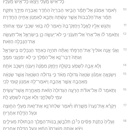
כָל־אִישׁ֙ מֵֽעָלַ֔י וַיֵּצְא֥וּ כָל־אִ֖ישׁ מֵעָלָֽיו׃
10
וַיֹּ֨אמֶר אַמְנ֜וֹן אֶל־תָּמָ֗ר הָבִ֤יאִי הַבִּרְיָה֙ הַחֶ֔דֶר וְאֶבְרֶ֖ה מִיָּדֵ֑ךְ וַתִּקַּ֣ח
תָּמָ֗ר אֶת־הַלְּבִבוֹת֙ אֲשֶׁ֣ר עָשָׂ֔תָה וַתָּבֵ֛א לְאַמְנ֥וֹן אָחִ֖יהָ הֶחָֽדְרָה׃
11
וַתַּגֵּ֥שׁ אֵלָ֖יו לֶֽאֱכֹ֑ל וַיַּֽחֲזֶק־בָּהּ֙ וַיֹּ֣אמֶר לָ֔הּ בּ֛וֹאִי שִׁכְבִ֥י עִמִּ֖י אֲחוֹתִֽי׃
12
וַתֹּ֣אמֶר ל֗וֹ אַל־אָחִי֙ אַל־תְּעַנֵּ֔נִי כִּ֛י לֹא־יֵֽעָשֶׂ֥ה כֵ֖ן בְּיִשְׂרָאֵ֑ל אַֽל־תַּעֲשֵׂ֖ה
אֶת־הַנְּבָלָ֥ה הַזֹּֽאת׃
13
וַאֲנִ֗י אָ֤נָה אוֹלִיךְ֙ אֶת־חֶרְפָּתִ֔י וְאַתָּ֗ה תִּהְיֶ֛ה כְּאַחַ֥ד הַנְּבָלִ֖ים בְּיִשְׂרָאֵ֑ל
וְעַתָּה֙ דַּבֶּר־נָ֣א אֶל־הַמֶּ֔לֶךְ כִּ֛י לֹ֥א יִמְנָעֵ֖נִי מִמֶּֽךָּ׃
14
וְלֹ֥א אָבָ֖ה לִשְׁמֹ֣עַ בְּקוֹלָ֑הּ וַיֶּחֱזַ֤ק מִמֶּ֙נָּה֙ וַיְעַנֶּ֔הָ וַיִּשְׁכַּ֖ב אֹתָֽהּ׃
15
וַיִּשְׂנָאֶ֣הָ אַמְנ֗וֹן שִׂנְאָה֙ גְּדוֹלָ֣ה מְאֹ֔ד כִּ֣י גְדוֹלָ֗ה הַשִּׂנְאָה֙ אֲשֶׁ֣ר שְׂנֵאָ֔הּ
מֵאַהֲבָ֖ה אֲשֶׁ֣ר אֲהֵבָ֑הּ וַֽיֹּאמֶר־לָ֥הּ אַמְנ֖וֹן ק֥וּמִי לֵֽכִי׃
16
וַתֹּ֣אמֶר ל֗וֹ אַל־אוֹדֹ֞ת הָרָעָ֤ה הַגְּדוֹלָה֙ הַזֹּ֔את מֵאַחֶ֛רֶת אֲשֶׁר־עָשִׂ֥יתָ
עִמִּ֖י לְשַׁלְּחֵ֑נִי וְלֹ֥א אָבָ֖ה לִשְׁמֹ֥עַֽ לָֽהּ׃
17
וַיִּקְרָ֗א אֶֽת־נַעֲרוֹ֙ מְשָׁ֣רְת֔וֹ וַיֹּ֕אמֶר שִׁלְחוּ־נָ֥א אֶת־זֹ֛את מֵעָלַ֖י הַח֑וּצָה
וּנְעֹ֥ל הַדֶּ֖לֶת אַחֲרֶֽיהָ׃
18
וְעָלֶ֙יהָ֙ כְּתֹ֣נֶת פַּסִּ֔ים כִּי֩ כֵ֨ן תִּלְבַּ֧שְׁןָ בְנוֹת־הַמֶּ֛לֶךְ הַבְּתוּלֹ֖ת מְעִילִ֑ים
וַיֹּצֵ֨א אוֹתָ֤הּ מְשָֽׁרְתוֹ֙ הַח֔וּץ וְנָעַ֥ל הַדֶּ֖לֶת אַחֲרֶֽיהָ׃