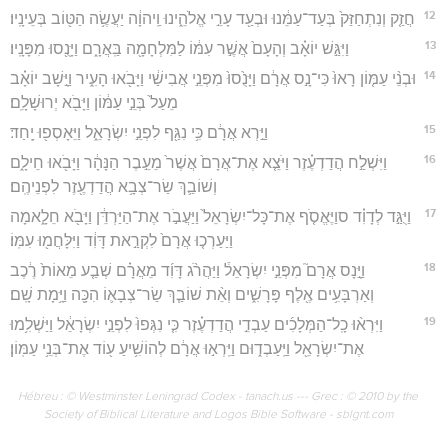
12
חֲזַ֤ק וְנִתְחַזַּק֙ בְּעַד־עַמֵּ֔נוּ וּבְעַ֖ד עָרֵ֣י אֱלֹהֵ֑ינוּ וַֽיהוָ֔ה יַעֲשֶׂ֥ה הַטּ֖וֹב בְּעֵינָֽיו׃
13
וַיִּגַּ֣שׁ יוֹאָ֗ב וְהָעָם֙ אֲשֶׁ֣ר עִמּ֔וֹ לַמִּלְחָמָ֖ה בַּֽאֲרָ֑ם וַיָּנֻ֖סוּ מִפָּנָֽיו׃
14
וּבְנֵ֨י עַמּ֤וֹן רָאוּ֙ כִּי־נָ֣ס אֲרָ֔ם וַיָּנֻ֙סוּ֙ מִפְּנֵ֣י אֲבִישַׁ֔י וַיָּבֹ֖אוּ הָעִ֑יר וַיָּ֣שָׁב יוֹאָ֗ב
מֵעַל֙ בְּנֵ֣י עַמּ֔וֹן וַיָּבֹ֖א יְרוּשָׁלִָֽם׃
15
וַיַּ֣רְא אֲרָ֔ם כִּ֥י נִגַּ֖ף לִפְנֵ֣י יִשְׂרָאֵ֑ל וַיֵּאָסְפ֖וּ יָֽחַד׃
16
וַיִּשְׁלַ֣ח הֲדַדְעֶ֗זֶר וַיֹּצֵ֤א אֶת־אֲרָם֙ אֲשֶׁר֙ מֵעֵ֣בֶר הַנָּהָ֔ר וַיָּבֹ֖אוּ חֵילָ֑ם
וְשׁוֹבַ֛ךְ שַׂר־צְבָ֥א הֲדַדְעֶ֖זֶר לִפְנֵיהֶֽם׃
17
וַיֻּגַּ֣ד לְדָוִ֗ד סוַיֶּאֱסֹ֤ף אֶת־כָּל־יִשְׂרָאֵל֙ וַיַּעֲבֹ֣ר אֶת־הַיַּרְדֵּ֔ן וַיָּבֹ֖א חֵלָ֑אמָה
וַיַּעַרְכ֤וּ אֲרָם֙ לִקְרַ֣את דָּוִ֔ד וַיִּלָּחֲמ֖וּ עִמּֽוֹ׃
18
וַיָּ֣נָס אֲרָם֮ מִפְּנֵ֣י יִשְׂרָאֵל֒ וַיַּהֲרֹ֨ג דָּוִ֜ד מֵאֲרָ֗ם שְׁבַ֤ע מֵאוֹת֙ רֶ֔כֶב
וְאַרְבָּעִ֥ים אֶ֖לֶף פָּרָשִׁ֑ים וְאֵ֨ת שׁוֹבַ֧ךְ שַׂר־צְבָא֛וֹ הִכָּ֖ה וַיָּ֥מָת שָֽׁם׃
19
וַיִּרְא֨וּ כָֽל־הַמְּלָכִ֜ים עַבְדֵ֣י הֲדַדְעֶ֗זֶר כִּ֤י נִגְּפוּ֙ לִפְנֵ֣י יִשְׂרָאֵ֔ל וַיַּשְׁלִ֥מוּ
אֶת־יִשְׂרָאֵ֖ל וַיַּֽעַבְד֑וּם וַיִּֽרְא֣וּ אֲרָ֔ם לְהוֹשִׁ֥יעַ ע֖וֹד אֶת־בְּנֵ֥י עַמּֽוֹן׃
Hébreu : © Westminster Leningrad Codex - tanach.us --- Grec : © 2010 by the
Society of Biblical Literature and Logos Bible Software - sblgnt.com