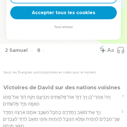
29
וְעַתָּ֗ה הוֹאֵל֙ וּבָרֵךְ֙ אֶת־בֵּ֣ית עַבְדְּךָ֔ לִהְי֥וֹת לְעוֹלָ֖ם לְפָנֶ֑יךָ כִּֽי־אַתָּ֞ה
Accepter tous les cookies
אֲדֹנָ֤י יְהוִה֙ דִּבַּ֔רְתָּ וּמִבִּרְכָ֣תְךָ֔ יְבֹרַ֥ךְ בֵּֽית־עַבְדְּךָ֖ לְעוֹלָֽם׃
Hébreu : © Westminster Leningrad Codex - tanach.us --- Grec : © 2010 by the
Tout refuser
Society of Biblical Literature and Logos Bible Software - sblgnt.com
2 Samuel
8
Seuls les Évangiles sont disponibles en vidéo pour le moment.
Victoires de David sur des nations voisines
1
וַֽיְהִי֙ אַֽחֲרֵי־כֵ֔ן וַיַּ֥ךְ דָּוִ֛ד אֶת־פְּלִשְׁתִּ֖ים וַיַּכְנִיעֵ֑ם וַיִּקַּ֥ח דָּוִ֛ד אֶת־מֶ֥תֶג
הָאַמָּ֖ה מִיַּ֥ד פְּלִשְׁתִּֽים׃
2
וַיַּ֣ךְ אֶת־מוֹאָ֗ב וַֽיְמַדְּדֵ֤ם בַּחֶ֙בֶל֙ הַשְׁכֵּ֣ב אוֹתָ֣ם אַ֔רְצָה וַיְמַדֵּ֤ד
שְׁנֵֽי־חֲבָלִים֙ לְהָמִ֔ית וּמְלֹ֥א הַחֶ֖בֶל לְהַחֲי֑וֹת וַתְּהִ֤י מוֹאָב֙ לְדָוִ֔ד לַעֲבָדִ֖ים
נֹשְׂאֵ֥י מִנְחָֽה׃