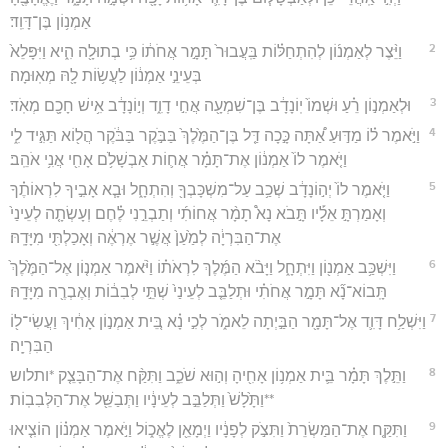
אַמְנ֥וֹן בֶּן־דָּוִֽד׃
2
וַיֵּ֨צֶר לְאַמְנ֜וֹן לְהִתְחַלּ֗וֹת בַּֽעֲבוּר֙ תָּמָ֣ר אֲחֹת֔וֹ כִּ֥י בְתוּלָ֖ה הִ֑יא וַיִּפָּלֵא֙
בְּעֵינֵ֣י אַמְנ֔וֹן לַעֲשׂ֥וֹת לָ֖הּ מְאֽוּמָה׃
3
וּלְאַמְנ֣וֹן רֵ֗עַ וּשְׁמוֹ֙ יֽוֹנָדָ֔ב בֶּן־שִׁמְעָ֖ה אֲחִ֣י דָוִ֑ד וְי֣וֹנָדָ֔ב אִ֥ישׁ חָכָ֖ם מְאֹֽד׃
4
וַיֹּ֣אמֶר ל֗וֹ מַדּ֣וּעַ אַ֠תָּה כָּ֣כָה דַּ֤ל בֶּן־הַמֶּ֙לֶךְ֙ בַּבֹּ֣קֶר בַּבֹּ֔קֶר הֲל֖וֹא תַּגִּ֣יד לִ֑י
וַיֹּ֤אמֶר לוֹ֙ אַמְנ֔וֹן אֶת־תָּמָ֗ר אֲח֛וֹת אַבְשָׁלֹ֥ם אָחִ֖י אֲנִ֥י אֹהֵֽב׃
5
וַיֹּ֤אמֶר לוֹ֙ יְה֣וֹנָדָ֔ב שְׁכַ֥ב עַל־מִשְׁכָּבְךָ֖ וְהִתְחָ֑ל וּבָ֧א אָבִ֣יךָ לִרְאוֹתֶ֗ךָ
וְאָמַרְתָּ֣ אֵלָ֡יו תָּ֣בֹא נָא֩ תָמָ֨ר אֲחוֹתִ֜י וְתַבְרֵ֣נִי לֶ֗חֶם וְעָשְׂתָ֤ה לְעֵינַי֙
אֶת־הַבִּרְיָ֔ה לְמַ֙עַן֙ אֲשֶׁ֣ר אֶרְאֶ֔ה וְאָכַלְתִּ֖י מִיָּדָֽהּ׃
6
וַיִּשְׁכַּ֥ב אַמְנ֖וֹן וַיִּתְחָ֑ל וַיָּבֹ֨א הַמֶּ֜לֶךְ לִרְאֹת֗וֹ וַיֹּ֨אמֶר אַמְנ֤וֹן אֶל־הַמֶּ֙לֶךְ֙
תָּֽבוֹא־נָ֞א תָּמָ֣ר אֲחֹתִ֗י וּתְלַבֵּ֤ב לְעֵינַי֙ שְׁתֵּ֣י לְבִב֔וֹת וְאֶבְרֶ֖ה מִיָּדָֽהּ׃
7
וַיִּשְׁלַ֥ח דָּוִ֛ד אֶל־תָּמָ֖ר הַבַּ֣יְתָה לֵאמֹ֑ר לְכִ֣י נָ֗א בֵּ֚ית אַמְנ֣וֹן אָחִ֔יךְ וַעֲשִׂי־ל֖וֹ
הַבִּרְיָֽה׃
8
וַתֵּ֣לֶךְ תָּמָ֗ר בֵּ֛ית אַמְנ֥וֹן אָחִ֖יהָ וְה֣וּא שֹׁכֵ֑ב וַתִּקַּ֨ח אֶת־הַבָּצֵ֤ק *ותלוש
**וַתָּ֙לָשׁ֙ וַתְּלַבֵּ֣ב לְעֵינָ֔יו וַתְּבַשֵּׁ֖ל אֶת־הַלְּבִבֽוֹת׃
9
וַתִּקַּ֤ח אֶת־הַמַּשְׂרֵת֙ וַתִּצֹ֣ק לְפָנָ֔יו וַיְמָאֵ֖ן לֶאֱכ֑וֹל וַיֹּ֣אמֶר אַמְנ֗וֹן הוֹצִ֤יאוּ