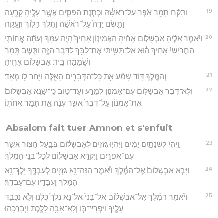
19
וַתִּקַּ֨ח תָּמָ֥ר אֵ֙פֶר֙ עַל־רֹאשָׁ֔הּ וּכְתֹ֧נֶת הַפַּסִּ֛ים אֲשֶׁ֥ר עָלֶ֖יהָ קָרָ֑עָה
וַתָּ֤שֶׂם יָדָהּ֙ עַל־רֹאשָׁ֔הּ וַתֵּ֥לֶךְ הָל֖וֹךְ וְזָעָֽקָה׃
20
וַיֹּ֨אמֶר אֵלֶ֜יהָ אַבְשָׁל֣וֹם אָחִ֗יהָ הַאֲמִינ֣וֹן אָחִיךְ֮ הָיָ֣ה עִמָּךְ֒ וְעַתָּ֞ה אֲחוֹתִ֤י
הַחֲרִ֙ישִׁי֙ אָחִ֣יךְ ה֔וּא אַל־תָּשִׁ֥יתִי אֶת־לִבֵּ֖ךְ לַדָּבָ֣ר הַזֶּ֑ה וַתֵּ֤שֶׁב תָּמָר֙
וְשֹׁ֣מֵמָ֔ה בֵּ֖ית אַבְשָׁל֥וֹם אָחִֽיהָ׃
21
וְהַמֶּ֣לֶךְ דָּוִ֔ד שָׁמַ֕ע אֵ֥ת כָּל־הַדְּבָרִ֖ים הָאֵ֑לֶּה וַיִּ֥חַר ל֖וֹ מְאֹֽד׃
22
וְלֹֽא־דִבֶּ֧ר אַבְשָׁל֛וֹם עִם־אַמְנ֖וֹן לְמֵרָ֣ע וְעַד־ט֑וֹב כִּֽי־שָׂנֵ֤א אַבְשָׁלוֹם֙
אֶת־אַמְנ֔וֹן עַל־דְּבַר֙ אֲשֶׁ֣ר עִנָּ֔ה אֵ֖ת תָּמָ֥ר אֲחֹתֽוֹ׃
Absalom fait tuer Amnon et s'enfuit
23
וַֽיְהִי֙ לִשְׁנָתַ֣יִם יָמִ֔ים וַיִּהְי֤וּ גֹֽזְזִים֙ לְאַבְשָׁל֔וֹם בְּבַ֥עַל חָצ֖וֹר אֲשֶׁ֣ר
עִם־אֶפְרָ֑יִם וַיִּקְרָ֥א אַבְשָׁל֖וֹם לְכָל־בְּנֵ֥י הַמֶּֽלֶךְ׃
24
וַיָּבֹ֤א אַבְשָׁלוֹם֙ אֶל־הַמֶּ֔לֶךְ וַיֹּ֕אמֶר הִנֵּה־נָ֥א גֹזְזִ֖ים לְעַבְדֶּ֑ךָ יֵֽלֶךְ־נָ֥א
הַמֶּ֛לֶךְ וַעֲבָדָ֖יו עִם־עַבְדֶּֽךָ׃
25
וַיֹּ֨אמֶר הַמֶּ֜לֶךְ אֶל־אַבְשָׁל֗וֹם אַל־בְּנִי֙ אַל־נָ֤א נֵלֵךְ֙ כֻּלָּ֔נוּ וְלֹ֥א נִכְבַּ֖ד
עָלֶ֑יךָ וַיִּפְרָץ־בּ֛וֹ וְלֹֽא־אָבָ֥ה לָלֶ֖כֶת וַֽיְבָרֲכֵֽהוּ׃