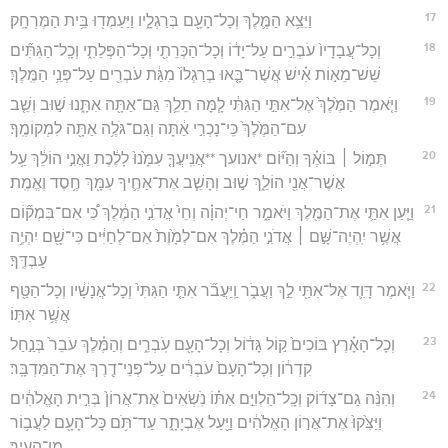
17
וַיֵּצֵ֥א הַמֶּ֛לֶךְ וְכָל־הָעָ֖ם בְּרַגְלָ֑יו וַיַּעַמְד֖וּ בֵּ֥ית הַמֶּרְחָֽק׃
18
וְכָל־עֲבָדָיו֙ עֹבְרִ֣ים עַל־יָד֔וֹ וְכָל־הַכְּרֵתִ֖י וְכָל־הַפְּלֵתִ֑י וְכָֽל־הַגִּתִּ֞ים
שֵׁשׁ־מֵא֣וֹת אִ֗ישׁ אֲשֶׁר־בָּ֤אוּ בְרַגְלוֹ֙ מִגַּ֔ת עֹבְרִ֖ים עַל־פְּנֵ֥י הַמֶּֽלֶךְ׃
19
וַיֹּ֤אמֶר הַמֶּ֙לֶךְ֙ אֶל־אִתַּ֣י הַגִּתִּ֔י לָ֧מָּה תֵלֵ֛ךְ גַּם־אַתָּ֖ה אִתָּ֑נוּ שׁ֣וּב וְשֵׁ֤ב
עִם־הַמֶּ֙לֶךְ֙ כִּֽי־נָכְרִ֣י אַ֔תָּה וְגַם־גֹּלֶ֥ה אַתָּ֖ה לִמְקוֹמֶֽךָ׃
20
תְּמ֣וֹל ׀ בּוֹאֶ֗ךָ וְהַיּ֞וֹם *אנועך **אֲנִֽיעֲךָ֤ עִמָּ֙נוּ֙ לָלֶ֔כֶת וַאֲנִ֣י הוֹלֵ֔ךְ עַ֥ל
אֲשֶׁר־אֲנִ֖י הוֹלֵ֑ךְ שׁ֣וּב וְהָשֵׁ֧ב אֶת־אַחֶ֛יךָ עִמָּ֖ךְ חֶ֥סֶד וֶאֱמֶֽת׃
21
וַיַּ֧עַן אִתַּ֛י אֶת־הַמֶּ֖לֶךְ וַיֹּאמַ֑ר חַי־יְהוָ֗ה וְחֵי֙ אֲדֹנִ֣י הַמֶּ֔לֶךְ כִּ֠י אִם־בִּמְק֞וֹם
אֲשֶׁ֥ר יִֽהְיֶה־שָּׁ֣ם ׀ אֲדֹנִ֣י הַמֶּ֗לֶךְ אִם־לְמָ֙וֶת֙ אִם־לְחַיִּ֔ים כִּי־שָׁ֖ם יִהְיֶ֥ה
עַבְדֶּֽךָ׃
22
וַיֹּ֧אמֶר דָּוִ֛ד אֶל־אִתַּ֖י לֵ֣ךְ וַעֲבֹ֑ר וַֽיַּעֲבֹ֞ר אִתַּ֤י הַגִּתִּי֙ וְכָל־אֲנָשָׁ֔יו וְכָל־הַטַּ֖ף
אֲשֶׁ֥ר אִתּֽוֹ׃
23
וְכָל־הָאָ֗רֶץ בּוֹכִים֙ ק֣וֹל גָּד֔וֹל וְכָל־הָעָ֖ם עֹֽבְרִ֑ים וְהַמֶּ֗לֶךְ עֹבֵר֙ בְּנַ֣חַל
קִדְר֔וֹן וְכָל־הָעָם֙ עֹבְרִ֔ים עַל־פְּנֵי־דֶ֖רֶךְ אֶת־הַמִּדְבָּֽר׃
24
וְהִנֵּ֨ה גַם־צָד֜וֹק וְכָֽל־הַלְוִיִּ֣ם אִתּ֗וֹ נֹֽשְׂאִים֙ אֶת־אֲרוֹן֙ בְּרִ֣ית הָאֱלֹהִ֔ים
וַיַּצִּ֙קוּ֙ אֶת־אֲר֣וֹן הָאֱלֹהִ֔ים וַיַּ֖עַל אֶבְיָתָ֑ר עַד־תֹּ֥ם כָּל־הָעָ֖ם לַעֲב֥וֹר
מִן־הָעִֽיר׃