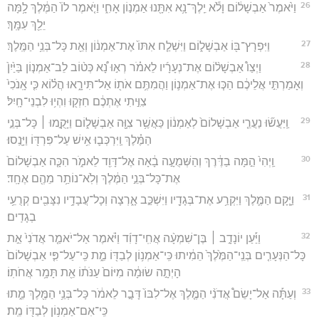
26
וַיֹּ֙אמֶר֙ אַבְשָׁל֔וֹם וָלֹ֕א יֵֽלֶךְ־נָ֥א אִתָּ֖נוּ אַמְנ֣וֹן אָחִ֑י וַיֹּ֤אמֶר לוֹ֙ הַמֶּ֔לֶךְ לָ֥מָּה
יֵלֵ֖ךְ עִמָּֽךְ׃
27
וַיִּפְרָץ־בּ֖וֹ אַבְשָׁל֑וֹם וַיִּשְׁלַ֤ח אִתּוֹ֙ אֶת־אַמְנ֔וֹן וְאֵ֖ת כָּל־בְּנֵ֥י הַמֶּֽלֶךְ׃
28
וַיְצַו֩ אַבְשָׁל֨וֹם אֶת־נְעָרָ֜יו לֵאמֹ֗ר רְא֣וּ נָ֠א כְּט֨וֹב לֵב־אַמְנ֤וֹן בַּיַּ֙יִן֙
וְאָמַרְתִּ֣י אֲלֵיכֶ֔ם הַכּ֧וּ אֶת־אַמְנ֛וֹן וַהֲמִתֶּ֥ם אֹת֖וֹ אַל־תִּירָ֑אוּ הֲל֗וֹא כִּ֤י אָֽנֹכִי֙
צִוִּ֣יתִי אֶתְכֶ֔ם חִזְק֖וּ וִהְי֥וּ לִבְנֵי־חָֽיִל׃
29
וַֽיַּעֲשׂ֞וּ נַעֲרֵ֤י אַבְשָׁלוֹם֙ לְאַמְנ֔וֹן כַּאֲשֶׁ֥ר צִוָּ֖ה אַבְשָׁל֑וֹם וַיָּקֻ֣מוּ ׀ כָּל־בְּנֵ֣י
הַמֶּ֗לֶךְ וַֽיִּרְכְּב֛וּ אִ֥ישׁ עַל־פִּרְדּ֖וֹ וַיָּנֻֽסוּ׃
30
וַֽיְהִי֙ הֵ֣מָּה בַדֶּ֔רֶךְ וְהַשְּׁמֻעָ֣ה בָ֔אָה אֶל־דָּוִ֖ד לֵאמֹ֑ר הִכָּ֤ה אַבְשָׁלוֹם֙
אֶת־כָּל־בְּנֵ֣י הַמֶּ֔לֶךְ וְלֹֽא־נוֹתַ֥ר מֵהֶ֖ם אֶחָֽד׃
31
וַיָּ֧קָם הַמֶּ֛לֶךְ וַיִּקְרַ֥ע אֶת־בְּגָדָ֖יו וַיִּשְׁכַּ֣ב אָ֑רְצָה וְכָל־עֲבָדָ֥יו נִצָּבִ֖ים קְרֻעֵ֥י
בְגָדִֽים׃
32
וַיַּ֡עַן יוֹנָדָ֣ב ׀ בֶּן־שִׁמְעָ֨ה אֲחִֽי־דָוִ֜ד וַיֹּ֗אמֶר אַל־יֹאמַ֤ר אֲדֹנִי֙ אֵ֣ת
כָּל־הַנְּעָרִ֤ים בְּנֵֽי־הַמֶּ֙לֶךְ֙ הֵמִ֔יתוּ כִּֽי־אַמְנ֥וֹן לְבַדּ֖וֹ מֵ֑ת כִּֽי־עַל־פִּ֤י אַבְשָׁלוֹם֙
הָיְתָ֣ה שׂוּמָ֔ה מִיּוֹם֙ עַנֹּת֔וֹ אֵ֖ת תָּמָ֥ר אֲחֹתֽוֹ׃
33
וְעַתָּ֡ה אַל־יָשֵׂם֩ אֲדֹנִ֨י הַמֶּ֤לֶךְ אֶל־לִבּוֹ֙ דָּבָ֣ר לֵאמֹ֔ר כָּל־בְּנֵ֥י הַמֶּ֖לֶךְ מֵ֑תוּ
כִּֽי־אִם־אַמְנ֥וֹן לְבַדּ֖וֹ מֵֽת׃