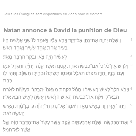
Seuls les Évangiles sont disponibles en vidéo pour le moment.
Natan annonce à David la punition de Dieu
1
וַיִּשְׁלַ֧ח יְהוָ֛ה אֶת־נָתָ֖ן אֶל־דָּוִ֑ד וַיָּבֹ֣א אֵלָ֗יו וַיֹּ֤אמֶר לוֹ֙ שְׁנֵ֣י אֲנָשִׁ֗ים הָיוּ֙
בְּעִ֣יר אֶחָ֔ת אֶחָ֥ד עָשִׁ֖יר וְאֶחָ֥ד רָֽאשׁ׃
2
לְעָשִׁ֗יר הָיָ֛ה צֹ֥אן וּבָקָ֖ר הַרְבֵּ֥ה מְאֹֽד׃
3
וְלָרָ֣שׁ אֵֽין־כֹּ֗ל כִּי֩ אִם־כִּבְשָׂ֨ה אַחַ֤ת קְטַנָּה֙ אֲשֶׁ֣ר קָנָ֔ה וַיְחַיֶּ֕הָ וַתִּגְדַּ֥ל עִמּ֛וֹ
וְעִם־בָּנָ֖יו יַחְדָּ֑ו מִפִּתּ֨וֹ תֹאכַ֜ל וּמִכֹּס֤וֹ תִשְׁתֶּה֙ וּבְחֵיק֣וֹ תִשְׁכָּ֔ב וַתְּהִי־ל֖וֹ
כְּבַֽת׃
4
וַיָּ֣בֹא הֵלֶךְ֮ לְאִ֣ישׁ הֶֽעָשִׁיר֒ וַיַּחְמֹ֗ל לָקַ֤חַת מִצֹּאנוֹ֙ וּמִבְּקָר֔וֹ לַעֲשׂ֕וֹת לָאֹרֵ֖חַ
הַבָּא־ל֑וֹ וַיִּקַּ֗ח אֶת־כִּבְשַׂת֙ הָאִ֣ישׁ הָרָ֔אשׁ וַֽיַּעֲשֶׂ֔הָ לָאִ֖ישׁ הַבָּ֥א אֵלָֽיו׃
5
וַיִּֽחַר־אַ֥ף דָּוִ֛ד בָּאִ֖ישׁ מְאֹ֑ד וַיֹּ֙אמֶר֙ אֶל־נָתָ֔ן חַי־יְהוָ֕ה כִּ֣י בֶן־מָ֔וֶת הָאִ֖ישׁ
הָעֹשֶׂ֥ה זֹֽאת׃
6
וְאֶת־הַכִּבְשָׂ֖ה יְשַׁלֵּ֣ם אַרְבַּעְתָּ֑יִם עֵ֗קֶב אֲשֶׁ֤ר עָשָׂה֙ אֶת־הַדָּבָ֣ר הַזֶּ֔ה וְעַ֖ל
אֲשֶׁ֥ר לֹֽא־חָמָֽל׃