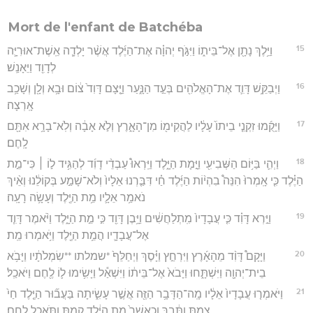
Mort de l'enfant de Batchéba
15
וַיֵּ֥לֶךְ נָתָ֖ן אֶל־בֵּית֑וֹ וַיִּגֹּ֣ף יְהוָ֗ה אֶת־הַיֶּ֜לֶד אֲשֶׁ֨ר יָלְדָ֧ה אֵֽשֶׁת־אוּרִיָּ֛ה
לְדָוִ֖ד וַיֵּאָנַֽשׁ׃
16
וַיְבַקֵּ֥שׁ דָּוִ֛ד אֶת־הָאֱלֹהִ֖ים בְּעַ֣ד הַנָּ֑עַר וַיָּ֤צָם דָּוִד֙ צ֔וֹם וּבָ֥א וְלָ֖ן וְשָׁכַ֥ב
אָֽרְצָה׃
17
וַיָּקֻ֜מוּ זִקְנֵ֤י בֵיתוֹ֙ עָלָ֔יו לַהֲקִימ֖וֹ מִן־הָאָ֑רֶץ וְלֹ֣א אָבָ֔ה וְלֹֽא־בָרָ֥א אִתָּ֖ם
לָֽחֶם׃
18
וַיְהִ֛י בַּיּ֥וֹם הַשְּׁבִיעִ֖י וַיָּ֣מָת הַיָּ֑לֶד וַיִּֽרְאוּ֩ עַבְדֵ֨י דָוִ֜ד לְהַגִּ֥יד ל֣וֹ ׀ כִּי־מֵ֣ת
הַיֶּ֗לֶד כִּ֤י אָֽמְרוּ֙ הִנֵּה֩ בִהְי֨וֹת הַיֶּ֜לֶד חַ֗י דִּבַּ֤רְנוּ אֵלָיו֙ וְלֹא־שָׁמַ֣ע בְּקוֹלֵ֔נוּ וְאֵ֨יךְ
נֹאמַ֥ר אֵלָ֛יו מֵ֥ת הַיֶּ֖לֶד וְעָשָׂ֥ה רָעָֽה׃
19
וַיַּ֣רְא דָּוִ֗ד כִּ֤י עֲבָדָיו֙ מִֽתְלַחֲשִׁ֔ים וַיָּ֥בֶן דָּוִ֖ד כִּ֣י מֵ֣ת הַיָּ֑לֶד וַיֹּ֨אמֶר דָּוִ֧ד
אֶל־עֲבָדָ֛יו הֲמֵ֥ת הַיֶּ֖לֶד וַיֹּ֥אמְרוּ מֵֽת׃
20
וַיָּקָם֩ דָּוִ֨ד מֵהָאָ֜רֶץ וַיִּרְחַ֣ץ וַיָּ֗סֶךְ וַיְחַלֵּף֙ *שמלתו **שִׂמְלֹתָ֔יו וַיָּבֹ֥א
בֵית־יְהוָ֖ה וַיִּשְׁתָּ֑חוּ וַיָּבֹא֙ אֶל־בֵּית֔וֹ וַיִּשְׁאַ֕ל וַיָּשִׂ֥ימוּ ל֛וֹ לֶ֖חֶם וַיֹּאכַֽל׃
21
וַיֹּאמְר֤וּ עֲבָדָיו֙ אֵלָ֔יו מָֽה־הַדָּבָ֥ר הַזֶּ֖ה אֲשֶׁ֣ר עָשִׂ֑יתָה בַּעֲב֞וּר הַיֶּ֤לֶד חַי֙
צַ֣מְתָּ וַתֵּ֔בְךְּ וְכַֽאֲשֶׁר֙ מֵ֣ת הַיֶּ֔לֶד קַ֖מְתָּ וַתֹּ֥אכַל לָֽחֶם׃