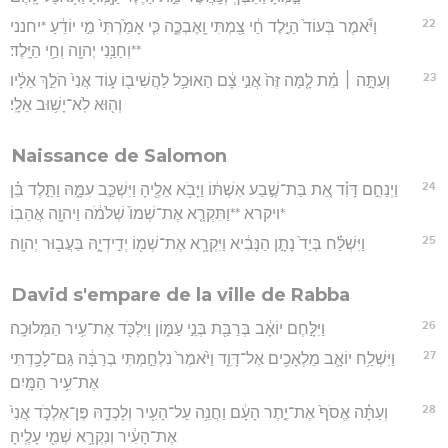
22
וַיֹּ֕אמֶר בְּעוֹד֙ הַיֶּ֣לֶד חַ֔י צַ֖מְתִּי וָֽאֶבְכֶּ֑ה כִּ֤י אָמַ֙רְתִּי֙ מִ֣י יוֹדֵ֔עַ *יחנני
**וְחַנַּ֥נִי יְהוָ֖ה וְחַ֥י הַיָּֽלֶד׃
23
וְעַתָּ֣ה ׀ מֵ֗ת לָ֤מָּה זֶּה֙ אֲנִ֣י צָ֔ם הַאוּכַ֥ל לַהֲשִׁיב֖וֹ ע֑וֹד אֲנִי֙ הֹלֵ֣ךְ אֵלָ֔יו
וְה֖וּא לֹֽא־יָשׁ֥וּב אֵלָֽי׃
Naissance de Salomon
24
וַיְנַחֵ֣ם דָּוִ֗ד אֵ֚ת בַּת־שֶׁ֣בַע אִשְׁתּ֔וֹ וַיָּבֹ֥א אֵלֶ֖יהָ וַיִּשְׁכַּ֣ב עִמָּ֑הּ וַתֵּ֣לֶד בֵּ֗ן
*ויקרא **וַתִּקְרָ֤א אֶת־שְׁמוֹ֙ שְׁלֹמֹ֔ה וַיהוָ֖ה אֲהֵבֽוֹ׃
25
וַיִּשְׁלַ֗ח בְּיַד֙ נָתָ֣ן הַנָּבִ֔יא וַיִּקְרָ֥א אֶת־שְׁמ֖וֹ יְדִ֣ידְיָ֑הּ בַּעֲב֖וּר יְהוָֽה׃
David s'empare de la ville de Rabba
26
וַיִּלָּ֣חֶם יוֹאָ֔ב בְּרַבַּ֖ת בְּנֵ֣י עַמּ֑וֹן וַיִּלְכֹּ֖ד אֶת־עִ֥יר הַמְּלוּכָֽה׃
27
וַיִּשְׁלַ֥ח יוֹאָ֛ב מַלְאָכִ֖ים אֶל־דָּוִ֑ד וַיֹּ֙אמֶר֙ נִלְחַ֣מְתִּי בְרַבָּ֔ה גַּם־לָכַ֖דְתִּי
אֶת־עִ֥יר הַמָּֽיִם׃
28
וְעַתָּ֗ה אֱסֹף֙ אֶת־יֶ֣תֶר הָעָ֔ם וַחֲנֵ֥ה עַל־הָעִ֖יר וְלָכְדָ֑הּ פֶּן־אֶלְכֹּ֤ד אֲנִי֙
אֶת־הָעִ֔יר וְנִקְרָ֥א שְׁמִ֖י עָלֶֽיהָ׃