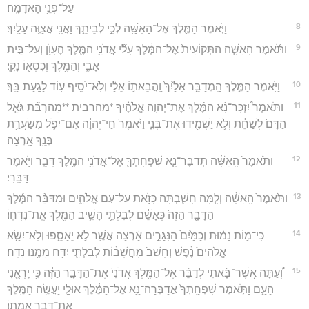
עַל־פְּנֵ֥י הָאֲדָמָֽה׃
8
וַיֹּ֧אמֶר הַמֶּ֛לֶךְ אֶל־הָאִשָּׁ֖ה לְכִ֣י לְבֵיתֵ֑ךְ וַאֲנִ֖י אֲצַוֶּ֥ה עָלָֽיִךְ׃
9
וַתֹּ֜אמֶר הָאִשָּׁ֤ה הַתְּקוֹעִית֙ אֶל־הַמֶּ֔לֶךְ עָלַ֞י אֲדֹנִ֥י הַמֶּ֛לֶךְ הֶעָוֺ֖ן וְעַל־בֵּ֣ית
אָבִ֑י וְהַמֶּ֥לֶךְ וְכִסְא֖וֹ נָקִֽי׃
10
וַיֹּ֖אמֶר הַמֶּ֑לֶךְ הַֽמְדַבֵּ֤ר אֵלַ֙יִךְ֙ וַֽהֲבֵאת֣וֹ אֵלַ֔י וְלֹֽא־יֹסִ֥יף ע֖וֹד לָגַ֥עַת בָּֽךְ׃
11
וַתֹּאמֶר֩ יִזְכָּר־נָ֨א הַמֶּ֜לֶךְ אֶת־יְהוָ֣ה אֱלֹהֶ֗יךָ *מהרבית **מֵהַרְבַּ֞ת גֹּאֵ֤ל
הַדָּם֙ לְשַׁחֵ֔ת וְלֹ֥א יַשְׁמִ֖ידוּ אֶת־בְּנִ֑י וַיֹּ֙אמֶר֙ חַי־יְהוָ֔ה אִם־יִפֹּ֛ל מִשַּׂעֲרַ֥ת
בְּנֵ֖ךְ אָֽרְצָה׃
12
וַתֹּ֙אמֶר֙ הָֽאִשָּׁ֔ה תְּדַבֶּר־נָ֧א שִׁפְחָתְךָ֛ אֶל־אֲדֹנִ֥י הַמֶּ֖לֶךְ דָּבָ֑ר וַיֹּ֖אמֶר
דַּבֵּֽרִי׃
13
וַתֹּ֙אמֶר֙ הָֽאִשָּׁ֔ה וְלָ֧מָּה חָשַׁ֛בְתָּה כָּזֹ֖את עַל־עַ֣ם אֱלֹהִ֑ים וּמִדַּבֵּ֨ר הַמֶּ֜לֶךְ
הַדָּבָ֤ר הַזֶּה֙ כְּאָשֵׁ֔ם לְבִלְתִּ֛י הָשִׁ֥יב הַמֶּ֖לֶךְ אֶֽת־נִדְּחֽוֹ׃
14
כִּי־מ֣וֹת נָמ֔וּת וְכַמַּ֙יִם֙ הַנִּגָּרִ֣ים אַ֔רְצָה אֲשֶׁ֖ר לֹ֣א יֵאָסֵ֑פוּ וְלֹֽא־יִשָּׂ֤א
אֱלֹהִים֙ נֶ֔פֶשׁ וְחָשַׁב֙ מַֽחֲשָׁב֔וֹת לְבִלְתִּ֛י יִדַּ֥ח מִמֶּ֖נּוּ נִדָּֽח׃
15
וְ֠עַתָּה אֲשֶׁר־בָּ֜אתִי לְדַבֵּ֨ר אֶל־הַמֶּ֤לֶךְ אֲדֹנִי֙ אֶת־הַדָּבָ֣ר הַזֶּ֔ה כִּ֥י יֵֽרְאֻ֖נִי
הָעָ֑ם וַתֹּ֤אמֶר שִׁפְחָֽתְךָ֙ אֲדַבְּרָה־נָּ֣א אֶל־הַמֶּ֔לֶךְ אוּלַ֛י יַעֲשֶׂ֥ה הַמֶּ֖לֶךְ
אֶת־דְּבַ֥ר אֲמָתֽוֹ׃