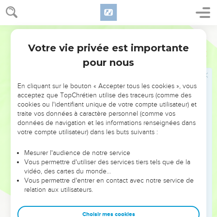
אֶת־עַבְדֶּֽךָ׃
22
עַל־כֵּ֥ן גָּדַ֖לְתָּ אֲדֹנָ֣י יְהוִ֑ה כִּֽי־אֵ֣ין כָּמ֗וֹךָ וְאֵ֤ין אֱלֹהִים֙ זֽוּלָתֶ֔ךָ בְּכֹ֥ל
Hébreu / Grec - Texte original
אֲשֶׁר־שָׁמַ֖עְנוּ בְּאָזְנֵֽינוּ׃
Votre vie privée est importante
23
וּמִ֤י כְעַמְּךָ֙ כְּיִשְׂרָאֵ֔ל גּ֥וֹי אֶחָ֖ד בָּאָ֑רֶץ אֲשֶׁ֣ר הָלְכֽוּ־אֱ֠לֹהִים לִפְדּֽוֹת־ל֨וֹ
2 Samuel
7
לְעָ֜ם וְלָשׂ֧וּם ל֣וֹ שֵׁ֗ם וְלַעֲשׂ֨וֹת לָכֶ֜ם הַגְּדוּלָּ֤ה וְנֹֽרָאוֹת֙ לְאַרְצֶ֔ךָ מִפְּנֵ֣י עַמְּךָ֗
pour nous
אֲשֶׁ֨ר פָּדִ֤יתָ לְּךָ֙ מִמִּצְרַ֔יִם גּוֹיִ֖ם וֵאלֹהָֽיו׃
24
וַתְּכ֣וֹנֵֽן לְ֠ךָ אֶת־עַמְּךָ֨ יִשְׂרָאֵ֧ל ׀ לְךָ֛ לְעָ֖ם עַד־עוֹלָ֑ם וְאַתָּ֣ה יְהוָ֔ה הָיִ֥יתָ
En cliquant sur le bouton « Accepter tous les cookies », vous
acceptez que TopChrétien utilise des traceurs (comme des
לָהֶ֖ם לֵאלֹהִֽים׃
cookies ou l'identifiant unique de votre compte utilisateur) et
25
וְעַתָּה֙ יְהוָ֣ה אֱלֹהִ֔ים הַדָּבָ֗ר אֲשֶׁ֨ר דִּבַּ֤רְתָּ עַֽל־עַבְדְּךָ֙ וְעַל־בֵּית֔וֹ הָקֵ֖ם
traite vos données à caractère personnel (comme vos
données de navigation et les informations renseignées dans
עַד־עוֹלָ֑ם וַעֲשֵׂ֖ה כַּאֲשֶׁ֥ר דִּבַּֽרְתָּ׃
votre compte utilisateur) dans les buts suivants :
26
וְיִגְדַּ֨ל שִׁמְךָ֤ עַד־עוֹלָם֙ לֵאמֹ֔ר יְהוָ֣ה צְבָא֔וֹת אֱלֹהִ֖ים עַל־יִשְׂרָאֵ֑ל וּבֵית֙
עַבְדְּךָ֣ דָוִ֔ד יִהְיֶ֥ה נָכ֖וֹן לְפָנֶֽיךָ׃
Mesurer l'audience de notre service
Vous permettre d'utiliser des services tiers tels que de la
27
כִּֽי־אַתָּה֩ יְהוָ֨ה צְבָא֜וֹת אֱלֹהֵ֣י יִשְׂרָאֵ֗ל גָּלִ֜יתָה אֶת־אֹ֤זֶן עַבְדְּךָ֙ לֵאמֹ֔ר
vidéo, des cartes du monde…
בַּ֖יִת אֶבְנֶה־לָּ֑ךְ עַל־כֵּ֗ן מָצָ֤א עַבְדְּךָ֙ אֶת־לִבּ֔וֹ לְהִתְפַּלֵּ֣ל אֵלֶ֔יךָ
Vous permettre d'entrer en contact avec notre service de
אֶת־הַתְּפִלָּ֖ה הַזֹּֽאת׃
relation aux utilisateurs.
28
וְעַתָּ֣ה ׀ אֲדֹנָ֣י יְהוִ֗ה אַתָּה־הוּא֙ הָֽאֱלֹהִ֔ים וּדְבָרֶ֖יךָ יִהְי֣וּ אֱמֶ֑ת וַתְּדַבֵּר֙
אֶֽל־עַבְדְּךָ֔ אֶת־הַטּוֹבָ֖ה הַזֹּֽאת׃
Choisir mes cookies