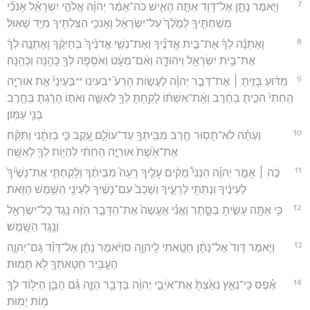
7
וַיֹּ֧אמֶר נָתָ֛ן אֶל־דָּוִ֖ד אַתָּ֣ה הָאִ֑ישׁ כֹּה־אָמַ֨ר יְהוָ֜ה אֱלֹהֵ֣י יִשְׂרָאֵ֗ל אָנֹכִ֞י
מְשַׁחְתִּ֤יךָֽ לְמֶ֙לֶךְ֙ עַל־יִשְׂרָאֵ֔ל וְאָנֹכִ֥י הִצַּלְתִּ֖יךָ מִיַּ֥ד שָׁאֽוּל׃
8
וָאֶתְּנָ֨ה לְךָ֜ אֶת־בֵּ֣ית אֲדֹנֶ֗יךָ וְאֶת־נְשֵׁ֤י אֲדֹנֶ֙יךָ֙ בְּחֵיקֶ֔ךָ וָאֶתְּנָ֣ה לְךָ֔
אֶת־בֵּ֥ית יִשְׂרָאֵ֖ל וִֽיהוּדָ֑ה וְאִ֨ם־מְעָ֔ט וְאֹסִ֥פָה לְּךָ֖ כָּהֵ֥נָּה וְכָהֵֽנָּה׃
9
מַדּ֜וּעַ בָּזִ֣יתָ ׀ אֶת־דְּבַ֣ר יְהוָ֗ה לַעֲשׂ֣וֹת הָרַע֮ *בעינו **בְּעֵינַי֒ אֵ֣ת אוּרִיָּ֤ה
הַֽחִתִּי֙ הִכִּ֣יתָ בַחֶ֔רֶב וְאֶ֨ת־אִשְׁתּ֔וֹ לָקַ֥חְתָּ לְּךָ֖ לְאִשָּׁ֑ה וְאֹת֣וֹ הָרַ֔גְתָּ בְּחֶ֖רֶב
בְּנֵ֥י עַמּֽוֹן׃
10
וְעַתָּ֗ה לֹא־תָס֥וּר חֶ֛רֶב מִבֵּיתְךָ֖ עַד־עוֹלָ֑ם עֵ֚קֶב כִּ֣י בְזִתָ֔נִי וַתִּקַּ֗ח
אֶת־אֵ֙שֶׁת֙ אוּרִיָּ֣ה הַחִתִּ֔י לִהְי֥וֹת לְךָ֖ לְאִשָּֽׁה׃
11
כֹּ֣ה ׀ אָמַ֣ר יְהוָ֗ה הִנְנִי֩ מֵקִ֨ים עָלֶ֤יךָ רָעָה֙ מִבֵּיתֶ֔ךָ וְלָקַחְתִּ֤י אֶת־נָשֶׁ֙יךָ֙
לְעֵינֶ֔יךָ וְנָתַתִּ֖י לְרֵעֶ֑יךָ וְשָׁכַב֙ עִם־נָשֶׁ֔יךָ לְעֵינֵ֖י הַשֶּׁ֥מֶשׁ הַזֹּֽאת׃
12
כִּ֥י אַתָּ֖ה עָשִׂ֣יתָ בַסָּ֑תֶר וַאֲנִ֗י אֶעֱשֶׂה֙ אֶת־הַדָּבָ֣ר הַזֶּ֔ה נֶ֥גֶד כָּל־יִשְׂרָאֵ֖ל
וְנֶ֥גֶד הַשָּֽׁמֶשׁ׃
13
וַיֹּ֤אמֶר דָּוִד֙ אֶל־נָתָ֔ן חָטָ֖אתִי לַֽיהוָ֑ה סוַיֹּ֨אמֶר נָתָ֜ן אֶל־דָּוִ֗ד גַּם־יְהוָ֛ה
הֶעֱבִ֥יר חַטָּאתְךָ֖ לֹ֥א תָמֽוּת׃
14
אֶ֗פֶס כִּֽי־נִאֵ֤ץ נִאַ֙צְתָּ֙ אֶת־אֹיְבֵ֣י יְהוָ֔ה בַּדָּבָ֖ר הַזֶּ֑ה גַּ֗ם הַבֵּ֛ן הַיִּלּ֥וֹד לְךָ֖
מ֥וֹת יָמֽוּת׃