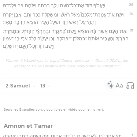
29
וַיֶּאֱסֹ֥ף דָּוִ֛ד אֶת־כָּל־הָעָ֖ם וַיֵּ֣לֶךְ רַבָּ֑תָה וַיִּלָּ֥חֶם בָּ֖הּ וַֽיִּלְכְּדָֽהּ׃
30
וַיִּקַּ֣ח אֶת־עֲטֶֽרֶת־מַלְכָּם֩ מֵעַ֨ל רֹאשׁ֜וֹ וּמִשְׁקָלָ֨הּ כִּכַּ֤ר זָהָב֙ וְאֶ֣בֶן יְקָרָ֔ה
וַתְּהִ֖י עַל־רֹ֣אשׁ דָּוִ֑ד וּשְׁלַ֥ל הָעִ֛יר הוֹצִ֖יא הַרְבֵּ֥ה מְאֹֽד׃
31
וְאֶת־הָעָ֨ם אֲשֶׁר־בָּ֜הּ הוֹצִ֗יא וַיָּ֣שֶׂם בַּ֠מְּגֵרָה וּבַחֲרִצֵ֨י הַבַּרְזֶ֜ל וּֽבְמַגְזְרֹ֣ת
הַבַּרְזֶ֗ל וְהֶעֱבִ֤יר אוֹתָם֙ *במלכן **בַּמַּלְבֵּ֔ן וְכֵ֣ן יַעֲשֶׂ֔ה לְכֹ֖ל עָרֵ֣י בְנֵֽי־עַמּ֑וֹן
וַיָּ֧שָׁב דָּוִ֛ד וְכָל־הָעָ֖ם יְרוּשָׁלִָֽם׃
Hébreu : © Westminster Leningrad Codex - tanach.us --- Grec : © 2010 by the
Society of Biblical Literature and Logos Bible Software - sblgnt.com
2 Samuel
13
Seuls les Évangiles sont disponibles en vidéo pour le moment.
Amnon et Tamar
1
וַיְהִ֣י אַֽחֲרֵי־כֵ֗ן וּלְאַבְשָׁל֧וֹם בֶּן־דָּוִ֛ד אָח֥וֹת יָפָ֖ה וּשְׁמָ֣הּ תָּמָ֑ר וַיֶּאֱהָבֶ֖הָ