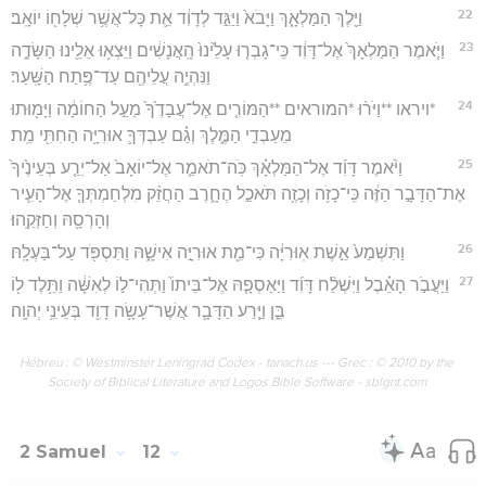
22
וַיֵּ֖לֶךְ הַמַּלְאָ֑ךְ וַיָּבֹא֙ וַיַּגֵּ֣ד לְדָוִ֔ד אֵ֛ת כָּל־אֲשֶׁ֥ר שְׁלָח֖וֹ יוֹאָֽב׃
23
וַיֹּ֤אמֶר הַמַּלְאָךְ֙ אֶל־דָּוִ֔ד כִּֽי־גָבְר֤וּ עָלֵ֙ינוּ֙ הָֽאֲנָשִׁ֔ים וַיֵּצְא֥וּ אֵלֵ֖ינוּ הַשָּׂדֶ֑ה
וַנִּהְיֶ֥ה עֲלֵיהֶ֖ם עַד־פֶּ֥תַח הַשָּֽׁעַר׃
24
*ויראו **וַיֹּר֨וּ *המוראים **הַמּוֹרִ֤ים אֶל־עֲבָדֶ֙ךָ֙ מֵעַ֣ל הַחוֹמָ֔ה וַיָּמ֖וּתוּ
מֵעַבְדֵ֣י הַמֶּ֑לֶךְ וְגַ֗ם עַבְדְּךָ֛ אוּרִיָּ֥ה הַחִתִּ֖י מֵֽת׃
25
וַיֹּ֨אמֶר דָּוִ֜ד אֶל־הַמַּלְאָ֗ךְ כֹּֽה־תֹאמַ֤ר אֶל־יוֹאָב֙ אַל־יֵרַ֤ע בְּעֵינֶ֙יךָ֙
אֶת־הַדָּבָ֣ר הַזֶּ֔ה כִּֽי־כָזֹ֥ה וְכָזֶ֖ה תֹּאכַ֣ל הֶחָ֑רֶב הַחֲזֵ֨ק מִלְחַמְתְּךָ֧ אֶל־הָעִ֛יר
וְהָרְסָ֖הּ וְחַזְּקֵֽהוּ׃
26
וַתִּשְׁמַע֙ אֵ֣שֶׁת אֽוּרִיָּ֔ה כִּי־מֵ֖ת אוּרִיָּ֣ה אִישָׁ֑הּ וַתִּסְפֹּ֖ד עַל־בַּעְלָֽהּ׃
27
וַיַּעֲבֹ֣ר הָאֵ֗בֶל וַיִּשְׁלַ֨ח דָּוִ֜ד וַיַּאַסְפָ֤הּ אֶל־בֵּיתוֹ֙ וַתְּהִי־ל֣וֹ לְאִשָּׁ֔ה וַתֵּ֥לֶד ל֖וֹ
בֵּ֑ן וַיֵּ֧רַע הַדָּבָ֛ר אֲשֶׁר־עָשָׂ֥ה דָוִ֖ד בְּעֵינֵ֥י יְהוָֽה׃
Hébreu : © Westminster Leningrad Codex - tanach.us --- Grec : © 2010 by the
Society of Biblical Literature and Logos Bible Software - sblgnt.com
2 Samuel
12