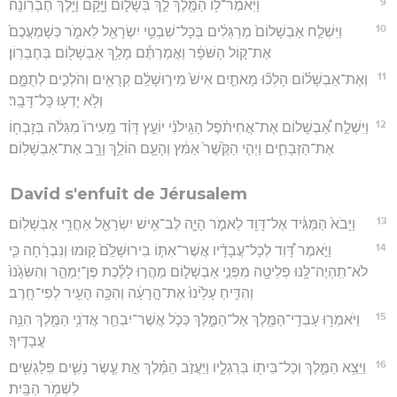
9
וַיֹּֽאמֶר־ל֥וֹ הַמֶּ֖לֶךְ לֵ֣ךְ בְּשָׁל֑וֹם וַיָּ֖קָם וַיֵּ֥לֶךְ חֶבְרֽוֹנָה׃
10
וַיִּשְׁלַ֤ח אַבְשָׁלוֹם֙ מְרַגְּלִ֔ים בְּכָל־שִׁבְטֵ֥י יִשְׂרָאֵ֖ל לֵאמֹ֑ר כְּשָׁמְעֲכֶם֙
אֶת־ק֣וֹל הַשֹּׁפָ֔ר וַאֲמַרְתֶּ֕ם מָלַ֥ךְ אַבְשָׁל֖וֹם בְּחֶבְרֽוֹן׃
11
וְאֶת־אַבְשָׁל֗וֹם הָלְכ֞וּ מָאתַ֤יִם אִישׁ֙ מִיר֣וּשָׁלִַ֔ם קְרֻאִ֖ים וְהֹלְכִ֣ים לְתֻמָּ֑ם
וְלֹ֥א יָדְע֖וּ כָּל־דָּבָֽר׃
12
וַיִּשְׁלַ֣ח אַ֠בְשָׁלוֹם אֶת־אֲחִיתֹ֨פֶל הַגִּֽילֹנִ֜י יוֹעֵ֣ץ דָּוִ֗ד מֵֽעִירוֹ֙ מִגִּלֹ֔ה בְּזָבְח֖וֹ
אֶת־הַזְּבָחִ֑ים וַיְהִ֤י הַקֶּ֙שֶׁר֙ אַמִּ֔ץ וְהָעָ֛ם הוֹלֵ֥ךְ וָרָ֖ב אֶת־אַבְשָׁלֽוֹם׃
David s'enfuit de Jérusalem
13
וַיָּבֹא֙ הַמַּגִּ֔יד אֶל־דָּוִ֖ד לֵאמֹ֑ר הָיָ֛ה לֶב־אִ֥ישׁ יִשְׂרָאֵ֖ל אַחֲרֵ֥י אַבְשָׁלֽוֹם׃
14
וַיֹּ֣אמֶר דָּ֠וִד לְכָל־עֲבָדָ֨יו אֲשֶׁר־אִתּ֤וֹ בִירוּשָׁלִַ֙ם֙ ק֣וּמוּ וְנִבְרָ֔חָה כִּ֛י
לֹא־תִֽהְיֶה־לָּ֥נוּ פְלֵיטָ֖ה מִפְּנֵ֣י אַבְשָׁל֑וֹם מַהֲר֣וּ לָלֶ֗כֶת פֶּן־יְמַהֵ֤ר וְהִשִּׂגָ֙נוּ֙
וְהִדִּ֤יחַ עָלֵ֙ינוּ֙ אֶת־הָ֣רָעָ֔ה וְהִכָּ֥ה הָעִ֖יר לְפִי־חָֽרֶב׃
15
וַיֹּאמְר֥וּ עַבְדֵֽי־הַמֶּ֖לֶךְ אֶל־הַמֶּ֑לֶךְ כְּכֹ֧ל אֲשֶׁר־יִבְחַ֛ר אֲדֹנִ֥י הַמֶּ֖לֶךְ הִנֵּ֥ה
עֲבָדֶֽיךָ׃
16
וַיֵּצֵ֥א הַמֶּ֛לֶךְ וְכָל־בֵּית֖וֹ בְּרַגְלָ֑יו וַיַּעֲזֹ֣ב הַמֶּ֗לֶךְ אֵ֣ת עֶ֧שֶׂר נָשִׁ֛ים פִּֽלַגְשִׁ֖ים
לִשְׁמֹ֥ר הַבָּֽיִת׃