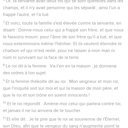
Or, ta servante avait deux fils qui se sont querellés dans les
champs, et il n'y avait personne qui les séparât ; ainsi l'un a
frappé l'autre, et l'a tué.
7
Et voici, toute la famille s'est élevée contre ta servante, en
disant : Donne-nous celui qui a frappé son frère, et que nous
le fassions mourir, pour l'âme de son frère qu'il a tué, et que
nous exterminions même l'héritier. Et ils veulent éteindre le
charbon vif qui m'est resté, pour ne laisser à mon mari ni
nom ni survivant sur la face de la terre.
8
Le roi dit à la femme : Va-t'en en ta maison ; je donnerai
des ordres à ton sujet.
9
Et la femme thékoïte dit au roi : Mon seigneur et mon roi,
que l'iniquité soit sur moi et sur la maison de mon père, et
que le roi et son trône en soient innocents !
10
Et le roi répondit : Amène-moi celui qui parlera contre toi,
et jamais il ne lui arrivera de te toucher.
11
Et elle dit : Je te prie que le roi se souvienne de l'Éternel,
son Dieu, afin que le vengeur du sang n'augmente point la