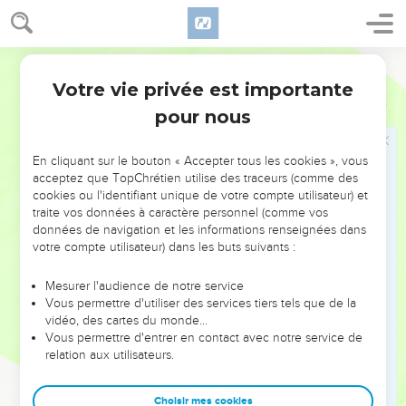
7
Et David lui dit : Ne crains point, car certainement je te ferai
du bien pour l'amour de Jonathan, ton père ; et je te rendrai
Ostervald
toutes les terres de Saül, ton père ; et toi, tu mangeras
toujours à ma table.
Votre vie privée est importante
2 Samuel
9
8
Alors Méphibosheth se prosterna et dit : Qu'est ton
pour nous
serviteur, que tu aies regardé un chien mort tel que moi ?
9
Puis le roi appela Tsiba, serviteur de Saül, et lui dit : J'ai
En cliquant sur le bouton « Accepter tous les cookies », vous
acceptez que TopChrétien utilise des traceurs (comme des
donné au fils de ton maître tout ce qui appartenait à Saül et à
cookies ou l'identifiant unique de votre compte utilisateur) et
toute sa maison.
traite vos données à caractère personnel (comme vos
10
Tu cultiveras donc pour lui ces terres-là, toi et tes fils et tes
données de navigation et les informations renseignées dans
votre compte utilisateur) dans les buts suivants :
serviteurs, et tu en recueilleras les fruits, afin que le fils de
ton maître ait du pain à manger. Et Méphibosheth, le fils de
Mesurer l'audience de notre service
ton maître, mangera toujours à ma table. Or Tsiba avait
Vous permettre d'utiliser des services tiers tels que de la
quinze fils et vingt serviteurs.
vidéo, des cartes du monde…
Vous permettre d'entrer en contact avec notre service de
11
Et Tsiba dit au roi : Ton serviteur fera tout ce que le roi,
relation aux utilisateurs.
mon seigneur, commande à son serviteur. Et Méphibosheth,
dit le roi, mangera à ma table comme un des fils du roi.
Choisir mes cookies