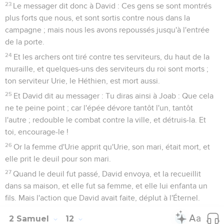
23
Le messager dit donc à David : Ces gens se sont montrés
plus forts que nous, et sont sortis contre nous dans la
campagne ; mais nous les avons repoussés jusqu'à l'entrée
de la porte.
24
Et les archers ont tiré contre tes serviteurs, du haut de la
muraille, et quelques-uns des serviteurs du roi sont morts ;
ton serviteur Urie, le Héthien, est mort aussi.
25
Et David dit au messager : Tu diras ainsi à Joab : Que cela
ne te peine point ; car l'épée dévore tantôt l'un, tantôt
l'autre ; redouble le combat contre la ville, et détruis-la. Et
toi, encourage-le !
26
Or la femme d'Urie apprit qu'Urie, son mari, était mort, et
elle prit le deuil pour son mari.
27
Quand le deuil fut passé, David envoya, et la recueillit
dans sa maison, et elle fut sa femme, et elle lui enfanta un
fils. Mais l'action que David avait faite, déplut à l'Éternel.
2 Samuel
12