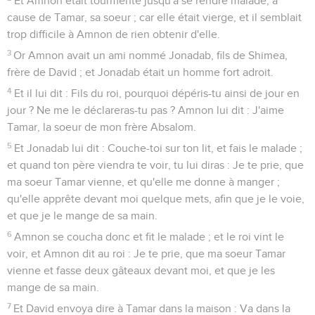
Et Amnon était tourmenté jusqu'à se rendre malade, à
cause de Tamar, sa soeur ; car elle était vierge, et il semblait
trop difficile à Amnon de rien obtenir d'elle.
3
Or Amnon avait un ami nommé Jonadab, fils de Shimea,
frère de David ; et Jonadab était un homme fort adroit.
4
Et il lui dit : Fils du roi, pourquoi dépéris-tu ainsi de jour en
jour ? Ne me le déclareras-tu pas ? Amnon lui dit : J'aime
Tamar, la soeur de mon frère Absalom.
5
Et Jonadab lui dit : Couche-toi sur ton lit, et fais le malade ;
et quand ton père viendra te voir, tu lui diras : Je te prie, que
ma soeur Tamar vienne, et qu'elle me donne à manger ;
qu'elle apprête devant moi quelque mets, afin que je le voie,
et que je le mange de sa main.
6
Amnon se coucha donc et fit le malade ; et le roi vint le
voir, et Amnon dit au roi : Je te prie, que ma soeur Tamar
vienne et fasse deux gâteaux devant moi, et que je les
mange de sa main.
7
Et David envoya dire à Tamar dans la maison : Va dans la