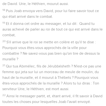
de David. Urie, le Héthien, mourut aussi.
18
Puis Joab envoya vers David, pour lui faire savoir tout ce
qui était arrivé dans le combat.
19
Et il donna cet ordre au messager, et lui dit : Quand tu
auras achevé de parler au roi de tout ce qui est arrivé dans le
combat,
20
S'il arrive que le roi se mette en colère et qu'il te dise :
Pourquoi vous êtes-vous approchés de la ville pour
combattre ? Ne savez-vous pas bien qu'on tire de dessus la
muraille ?
21
Qui tua Abimélec, fils de Jérubbésheth ? N'est-ce pas une
femme qui jeta sur lui un morceau de meule de moulin, du
haut de la muraille, et il mourut à Thébets ? Pourquoi vous
êtes-vous approchés de la muraille ? Alors tu lui diras : Ton
serviteur Urie, le Héthien, est mort aussi.
22
Ainsi le messager partit, et, étant arrivé, il fit savoir à David
toutes les choses pour lesquelles Joab l'avait envoyé.