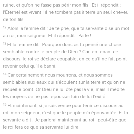
ruine, et qu'on ne fasse pas périr mon fils ! Et il répondit :
l'Éternel est vivant ! il ne tombera pas à terre un seul cheveu
de ton fils.
12
Alors la femme dit : Je te prie, que ta servante dise un mot
au roi, mon seigneur. Et il répondit : Parle !
13
Et la femme dit : Pourquoi donc as-tu pensé une chose
semblable contre le peuple de Dieu ? Car, en tenant ce
discours, le roi se déclare coupable, en ce qu'il ne fait point
revenir celui qu'il a banni.
14
Car certainement nous mourrons, et nous sommes
semblables aux eaux qui s'écoulent sur la terre et qu'on ne
recueille point. Or Dieu ne lui ôte pas la vie, mais il médite
les moyens de ne pas repousser loin de lui l'exilé.
15
Et maintenant, si je suis venue pour tenir ce discours au
roi, mon seigneur, c'est que le peuple m'a épouvantée. Et ta
servante a dit : Je parlerai maintenant au roi ; peut-être que
le roi fera ce que sa servante lui dira.