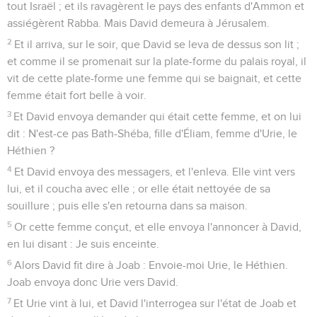
tout Israël ; et ils ravagèrent le pays des enfants d'Ammon et
assiégèrent Rabba. Mais David demeura à Jérusalem.
2
Et il arriva, sur le soir, que David se leva de dessus son lit ;
et comme il se promenait sur la plate-forme du palais royal, il
vit de cette plate-forme une femme qui se baignait, et cette
femme était fort belle à voir.
3
Et David envoya demander qui était cette femme, et on lui
dit : N'est-ce pas Bath-Shéba, fille d'Éliam, femme d'Urie, le
Héthien ?
4
Et David envoya des messagers, et l'enleva. Elle vint vers
lui, et il coucha avec elle ; or elle était nettoyée de sa
souillure ; puis elle s'en retourna dans sa maison.
5
Or cette femme conçut, et elle envoya l'annoncer à David,
en lui disant : Je suis enceinte.
6
Alors David fit dire à Joab : Envoie-moi Urie, le Héthien.
Joab envoya donc Urie vers David.
7
Et Urie vint à lui, et David l'interrogea sur l'état de Joab et