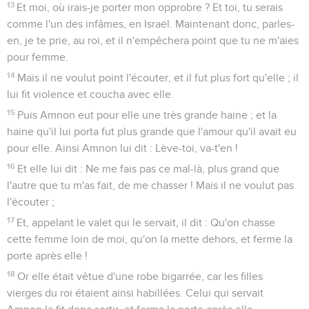
13
Et moi, où irais-je porter mon opprobre ? Et toi, tu serais
comme l'un des infâmes, en Israël. Maintenant donc, parles-
en, je te prie, au roi, et il n'empêchera point que tu ne m'aies
pour femme.
14
Mais il ne voulut point l'écouter, et il fut plus fort qu'elle ; il
lui fit violence et coucha avec elle.
15
Puis Amnon eut pour elle une très grande haine ; et la
haine qu'il lui porta fut plus grande que l'amour qu'il avait eu
pour elle. Ainsi Amnon lui dit : Lève-toi, va-t'en !
16
Et elle lui dit : Ne me fais pas ce mal-là, plus grand que
l'autre que tu m'as fait, de me chasser ! Mais il ne voulut pas
l'écouter ;
17
Et, appelant le valet qui le servait, il dit : Qu'on chasse
cette femme loin de moi, qu'on la mette dehors, et ferme la
porte après elle !
18
Or elle était vêtue d'une robe bigarrée, car les filles
vierges du roi étaient ainsi habillées. Celui qui servait