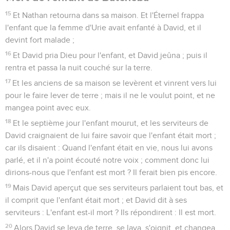
15
Et Nathan retourna dans sa maison. Et l'Éternel frappa
l'enfant que la femme d'Urie avait enfanté à David, et il
devint fort malade ;
16
Et David pria Dieu pour l'enfant, et David jeûna ; puis il
rentra et passa la nuit couché sur la terre.
17
Et les anciens de sa maison se levèrent et vinrent vers lui
pour le faire lever de terre ; mais il ne le voulut point, et ne
mangea point avec eux.
18
Et le septième jour l'enfant mourut, et les serviteurs de
David craignaient de lui faire savoir que l'enfant était mort ;
car ils disaient : Quand l'enfant était en vie, nous lui avons
parlé, et il n'a point écouté notre voix ; comment donc lui
dirions-nous que l'enfant est mort ? Il ferait bien pis encore.
19
Mais David aperçut que ses serviteurs parlaient tout bas, et
il comprit que l'enfant était mort ; et David dit à ses
serviteurs : L'enfant est-il mort ? Ils répondirent : Il est mort.
20
Alors David se leva de terre, se lava, s'oignit, et changea