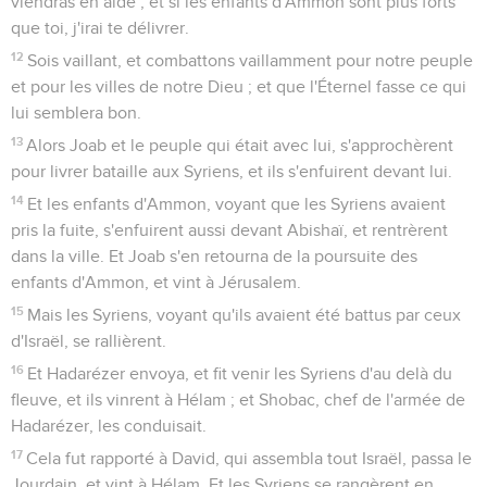
viendras en aide ; et si les enfants d'Ammon sont plus forts
que toi, j'irai te délivrer.
12
Sois vaillant, et combattons vaillamment pour notre peuple
et pour les villes de notre Dieu ; et que l'Éternel fasse ce qui
lui semblera bon.
13
Alors Joab et le peuple qui était avec lui, s'approchèrent
pour livrer bataille aux Syriens, et ils s'enfuirent devant lui.
14
Et les enfants d'Ammon, voyant que les Syriens avaient
pris la fuite, s'enfuirent aussi devant Abishaï, et rentrèrent
dans la ville. Et Joab s'en retourna de la poursuite des
enfants d'Ammon, et vint à Jérusalem.
15
Mais les Syriens, voyant qu'ils avaient été battus par ceux
d'Israël, se rallièrent.
16
Et Hadarézer envoya, et fit venir les Syriens d'au delà du
fleuve, et ils vinrent à Hélam ; et Shobac, chef de l'armée de
Hadarézer, les conduisait.
17
Cela fut rapporté à David, qui assembla tout Israël, passa le
Jourdain, et vint à Hélam. Et les Syriens se rangèrent en