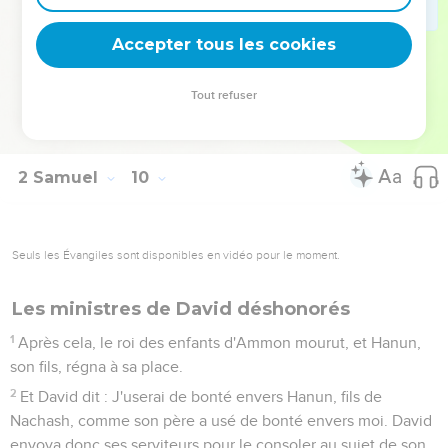
12
Or Méphibosheth avait un jeune fils, nommé Mica ; et tous
ceux qui demeuraient dans la maison de Tsiba étaient
Accepter tous les cookies
serviteurs de Méphibosheth.
13
Et Méphibosheth demeurait à Jérusalem, parce qu'il
Tout refuser
mangeait toujours à la table du roi. Il était boiteux des deux
pieds.
2 Samuel
10
Seuls les Évangiles sont disponibles en vidéo pour le moment.
Les ministres de David déshonorés
1
Après cela, le roi des enfants d'Ammon mourut, et Hanun,
son fils, régna à sa place.
2
Et David dit : J'userai de bonté envers Hanun, fils de
Nachash, comme son père a usé de bonté envers moi. David
envoya donc ses serviteurs pour le consoler au sujet de son