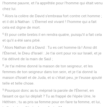
l'homme pauvre, et l'a apprêtée pour l'homme qui était venu
chez lui.
5
Alors la colère de David s'embrasa fort contre cet homme ;
et il dit à Nathan : L'Éternel est vivant ! l'homme qui a fait
cela est digne de mort.
6
Et pour cette brebis il en rendra quatre, puisqu'il a fait cela
et qu'il a été sans pitié.
7
Alors Nathan dit à David : Tu es cet homme-là ! Ainsi dit
l'Éternel, le Dieu d'Israël : Je t'ai oint pour roi sur Israël, et je
t'ai délivré de la main de Saül ;
8
Je t'ai même donné la maison de ton seigneur, et les
femmes de ton seigneur dans ton sein, et je t'ai donné la
maison d'Israël et de Juda, et si c'était peu, je t'eusse ajouté
telle et telle chose.
9
Pourquoi donc as-tu méprisé la parole de l'Éternel, en
faisant ce qui lui déplaît ? Tu as frappé de l'épée Urie, le
Héthien ; tu as pris sa femme pour en faire ta femme, et lui,