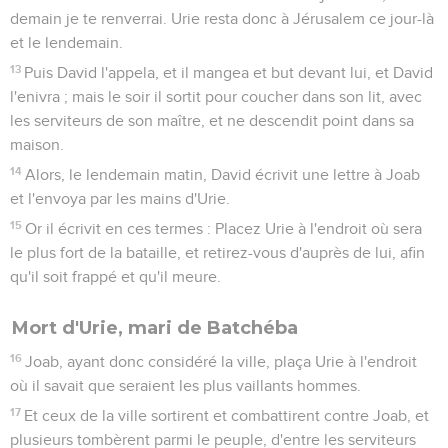
demain je te renverrai. Urie resta donc à Jérusalem ce jour-là
et le lendemain.
13
Puis David l'appela, et il mangea et but devant lui, et David
l'enivra ; mais le soir il sortit pour coucher dans son lit, avec
les serviteurs de son maître, et ne descendit point dans sa
maison.
14
Alors, le lendemain matin, David écrivit une lettre à Joab
et l'envoya par les mains d'Urie.
15
Or il écrivit en ces termes : Placez Urie à l'endroit où sera
le plus fort de la bataille, et retirez-vous d'auprès de lui, afin
qu'il soit frappé et qu'il meure.
Mort d'Urie, mari de Batchéba
16
Joab, ayant donc considéré la ville, plaça Urie à l'endroit
où il savait que seraient les plus vaillants hommes.
17
Et ceux de la ville sortirent et combattirent contre Joab, et
plusieurs tombèrent parmi le peuple, d'entre les serviteurs