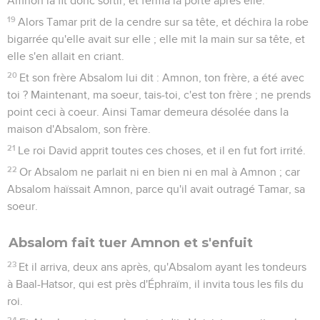
Amnon la fit donc sortir, et ferma la porte après elle.
19
Alors Tamar prit de la cendre sur sa tête, et déchira la robe
bigarrée qu'elle avait sur elle ; elle mit la main sur sa tête, et
elle s'en allait en criant.
20
Et son frère Absalom lui dit : Amnon, ton frère, a été avec
toi ? Maintenant, ma soeur, tais-toi, c'est ton frère ; ne prends
point ceci à coeur. Ainsi Tamar demeura désolée dans la
maison d'Absalom, son frère.
21
Le roi David apprit toutes ces choses, et il en fut fort irrité.
22
Or Absalom ne parlait ni en bien ni en mal à Amnon ; car
Absalom haïssait Amnon, parce qu'il avait outragé Tamar, sa
soeur.
Absalom fait tuer Amnon et s'enfuit
23
Et il arriva, deux ans après, qu'Absalom ayant les tondeurs
à Baal-Hatsor, qui est près d'Éphraïm, il invita tous les fils du
roi.
24