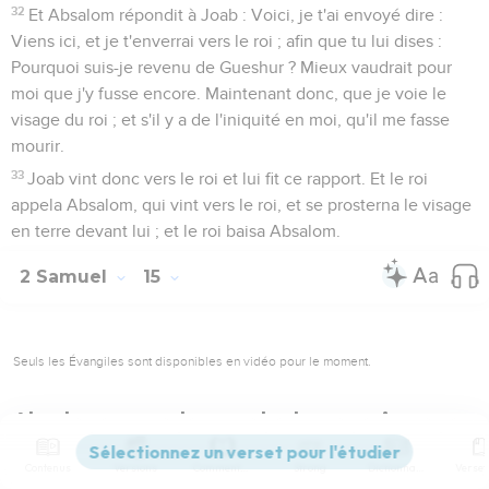
32
Et Absalom répondit à Joab : Voici, je t'ai envoyé dire :
Viens ici, et je t'enverrai vers le roi ; afin que tu lui dises :
Pourquoi suis-je revenu de Gueshur ? Mieux vaudrait pour
moi que j'y fusse encore. Maintenant donc, que je voie le
visage du roi ; et s'il y a de l'iniquité en moi, qu'il me fasse
mourir.
33
Joab vint donc vers le roi et lui fit ce rapport. Et le roi
appela Absalom, qui vint vers le roi, et se prosterna le visage
en terre devant lui ; et le roi baisa Absalom.
2 Samuel
15
Seuls les Évangiles sont disponibles en vidéo pour le moment.
Absalom tente de prendre le pouvoir
1
Après cela, Absalom s'équipa de chars et de chevaux, et il
Contenus
Versions
Commentaires
Strong
Dictionnaire
avait cinquante hommes qui couraient devant lui.