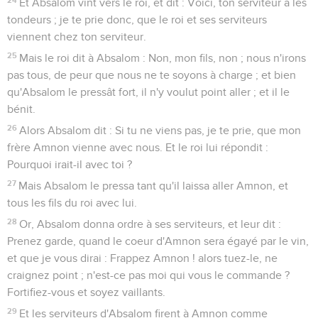
Et Absalom vint vers le roi, et dit : Voici, ton serviteur a les
tondeurs ; je te prie donc, que le roi et ses serviteurs
viennent chez ton serviteur.
25
Mais le roi dit à Absalom : Non, mon fils, non ; nous n'irons
pas tous, de peur que nous ne te soyons à charge ; et bien
qu'Absalom le pressât fort, il n'y voulut point aller ; et il le
bénit.
26
Alors Absalom dit : Si tu ne viens pas, je te prie, que mon
frère Amnon vienne avec nous. Et le roi lui répondit :
Pourquoi irait-il avec toi ?
27
Mais Absalom le pressa tant qu'il laissa aller Amnon, et
tous les fils du roi avec lui.
28
Or, Absalom donna ordre à ses serviteurs, et leur dit :
Prenez garde, quand le coeur d'Amnon sera égayé par le vin,
et que je vous dirai : Frappez Amnon ! alors tuez-le, ne
craignez point ; n'est-ce pas moi qui vous le commande ?
Fortifiez-vous et soyez vaillants.
29
Et les serviteurs d'Absalom firent à Amnon comme