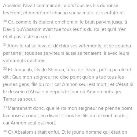
Absalom l'avait commandé ; alors tous les fils du roi se
levèrent, et montèrent chacun sur sa mule, et s'enfuirent.
30
Or, comme ils étaient en chemin, le bruit parvint jusqu'à
David qu'Absalom avait tué tous les fils du roi, et qu'il n'en
était pas resté un seul.
31
Alors le roi se leva et déchira ses vêtements, et se coucha
par terre ; tous ses serviteurs aussi se tenaient là avec leurs
vêtements déchirés.
32
Et Jonadab, fils de Shimea, frère de David, prit la parole et
dit : Que mon seigneur ne dise point qu'on a tué tous les
jeunes gens, fils du roi ; car Amnon seul est mort ; et c'était là
le dessein d'Absalom depuis le jour où Amnon outragea
Tamar sa soeur.
33
Maintenant donc, que le roi mon seigneur ne prenne point
la chose à coeur, en disant : Tous les fils du roi sont morts ;
car Amnon seul est mort.
34
Or Absalom s'était enfui. Et le jeune homme qui était en