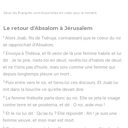
Seuls les Évangiles sont disponibles en vidéo pour le moment.
Le retour d'Absalom à Jérusalem
1
Alors Joab, fils de Tséruja, connaissant que le coeur du roi
se rapprochait d'Absalom,
2
Envoya à Thékoa, et fit venir de là une femme habile et lui
dit : Je te prie, mets-toi en deuil, revêts-toi d'habits de deuil,
et ne t'oins pas d'huile, mais sois comme une femme qui
depuis longtemps pleure un mort ;
3
Puis entre vers le roi, et tiens-lui ces discours. Et Joab lui
mit dans la bouche ce qu'elle devait dire.
4
La femme thékoïte parla donc au roi. Elle se jeta le visage
contre terre et se prosterna, et dit : O roi, aide-moi !
5
Et le roi lui dit : Qu'as-tu ? Elle répondit : Ah ! je suis une
femme veuve, et mon mari est mort.
6