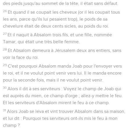
des pieds jusqu'au sommet de la tête, il était sans défaut.
26
Et quand il se coupait les cheveux (or il les coupait tous
les ans, parce qu'ils lui pesaient trop), le poids de sa
chevelure était de deux cents sicles, au poids du roi.
27
Et il naquit à Absalom trois fils, et une fille, nommée
Tamar, qui était une très belle femme.
28
Et Absalom demeura à Jérusalem deux ans entiers, sans
voir la face du roi.
29
C'est pourquoi Absalom manda Joab pour l'envoyer vers
le roi, et il ne voulut point venir vers lui. Il le manda encore
pour la seconde fois, mais il ne voulut point venir.
30
Alors il dit à ses serviteurs : Voyez le champ de Joab qui
est auprès du mien, ce champ d'orge ; allez-y mettre le feu.
Et les serviteurs d'Absalom mirent le feu à ce champ.
31
Alors Joab se leva et vint trouver Absalom dans sa maison,
et lui dit : Pourquoi tes serviteurs ont-ils mis le feu à mon
champ ?