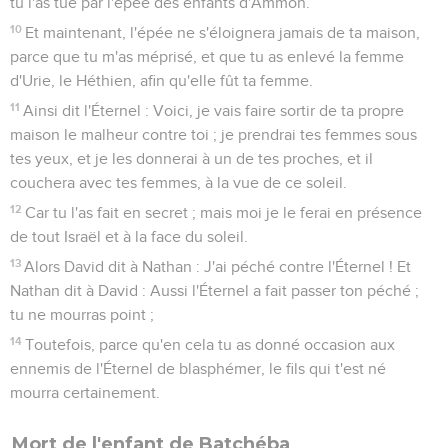
tu l'as tué par l'épée des enfants d'Ammon.
10
Et maintenant, l'épée ne s'éloignera jamais de ta maison,
parce que tu m'as méprisé, et que tu as enlevé la femme
d'Urie, le Héthien, afin qu'elle fût ta femme.
11
Ainsi dit l'Éternel : Voici, je vais faire sortir de ta propre
maison le malheur contre toi ; je prendrai tes femmes sous
tes yeux, et je les donnerai à un de tes proches, et il
couchera avec tes femmes, à la vue de ce soleil.
12
Car tu l'as fait en secret ; mais moi je le ferai en présence
de tout Israël et à la face du soleil.
13
Alors David dit à Nathan : J'ai péché contre l'Éternel ! Et
Nathan dit à David : Aussi l'Éternel a fait passer ton péché ;
tu ne mourras point ;
14
Toutefois, parce qu'en cela tu as donné occasion aux
ennemis de l'Éternel de blasphémer, le fils qui t'est né
mourra certainement.
Mort de l'enfant de Batchéba