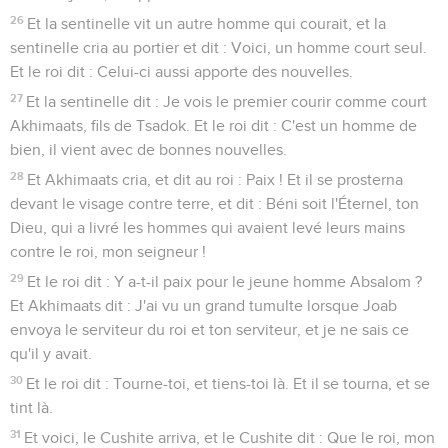
26
Et la sentinelle vit un autre homme qui courait, et la
sentinelle cria au portier et dit : Voici, un homme court seul.
Et le roi dit : Celui-ci aussi apporte des nouvelles.
27
Et la sentinelle dit : Je vois le premier courir comme court
Akhimaats, fils de Tsadok. Et le roi dit : C'est un homme de
bien, il vient avec de bonnes nouvelles.
28
Et Akhimaats cria, et dit au roi : Paix ! Et il se prosterna
devant le visage contre terre, et dit : Béni soit l'Éternel, ton
Dieu, qui a livré les hommes qui avaient levé leurs mains
contre le roi, mon seigneur !
29
Et le roi dit : Y a-t-il paix pour le jeune homme Absalom ?
Et Akhimaats dit : J'ai vu un grand tumulte lorsque Joab
envoya le serviteur du roi et ton serviteur, et je ne sais ce
qu'il y avait.
30
Et le roi dit : Tourne-toi, et tiens-toi là. Et il se tourna, et se
tint là.
31
Et voici, le Cushite arriva, et le Cushite dit : Que le roi, mon