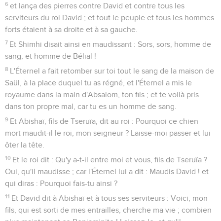
6
et lança des pierres contre David et contre tous les
serviteurs du roi David ; et tout le peuple et tous les hommes
forts étaient à sa droite et à sa gauche.
7
Et Shimhi disait ainsi en maudissant : Sors, sors, homme de
sang, et homme de Bélial !
8
L'Éternel a fait retomber sur toi tout le sang de la maison de
Saül, à la place duquel tu as régné, et l'Éternel a mis le
royaume dans la main d'Absalom, ton fils ; et te voilà pris
dans ton propre mal, car tu es un homme de sang.
9
Et Abishaï, fils de Tseruïa, dit au roi : Pourquoi ce chien
mort maudit-il le roi, mon seigneur ? Laisse-moi passer et lui
ôter la tête.
10
Et le roi dit : Qu'y a-t-il entre moi et vous, fils de Tseruïa ?
Oui, qu'il maudisse ; car l'Éternel lui a dit : Maudis David ! et
qui diras : Pourquoi fais-tu ainsi ?
11
Et David dit à Abishaï et à tous ses serviteurs : Voici, mon
fils, qui est sorti de mes entrailles, cherche ma vie ; combien