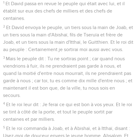
1
Et David passa en revue le peuple qui était avec lui, et il
établit sur eux des chefs de milliers et des chefs de
centaines.
2
Et David envoya le peuple, un tiers sous la main de Joab, et
un tiers sous la main d'Abishaï, fils de Tseruïa et frère de
Joab, et un tiers sous la main d'Itthaï, le Guitthien. Et le roi dit
au peuple : Certainement je sortirai moi aussi avec vous.
3
Mais le peuple dit : Tu ne sortiras point ; car quand nous
viendrions à fuir, ils ne prendraient pas garde à nous, et
quand la moitié d'entre nous mourrait, ils ne prendraient pas
garde à nous ; car toi, tu es comme dix mille d'entre nous ; et
maintenant il est bon que, de la ville, tu nous sois en
secours.
4
Et le roi leur dit : Je ferai ce qui est bon à vos yeux. Et le roi
se tint à côté de la porte, et tout le peuple sortit par
centaines et par milliers.
5
Et le roi commanda à Joab, et à Abishaï, et à Itthaï, disant :
Usez-moi de douceur envers le jeune homme, Absalom. Et