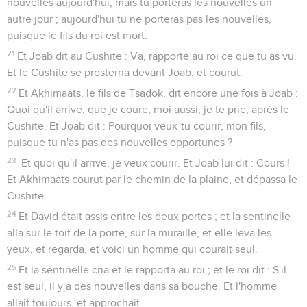
nouvelles aujourd'hui, mais tu porteras les nouvelles un
autre jour ; aujourd'hui tu ne porteras pas les nouvelles,
puisque le fils du roi est mort.
21
Et Joab dit au Cushite : Va, rapporte au roi ce que tu as vu.
Et le Cushite se prosterna devant Joab, et courut.
22
Et Akhimaats, le fils de Tsadok, dit encore une fois à Joab :
Quoi qu'il arrive, que je coure, moi aussi, je te prie, après le
Cushite. Et Joab dit : Pourquoi veux-tu courir, mon fils,
puisque tu n'as pas des nouvelles opportunes ?
23
-Et quoi qu'il arrive, je veux courir. Et Joab lui dit : Cours !
Et Akhimaats courut par le chemin de la plaine, et dépassa le
Cushite.
24
Et David était assis entre les deux portes ; et la sentinelle
alla sur le toit de la porte, sur la muraille, et elle leva les
yeux, et regarda, et voici un homme qui courait seul.
25
Et la sentinelle cria et le rapporta au roi ; et le roi dit : S'il
est seul, il y a des nouvelles dans sa bouche. Et l'homme
allait toujours, et approchait.