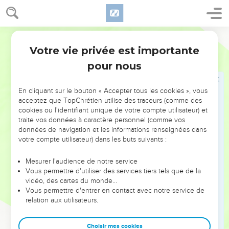
tout le peuple qui était avec lui montait, chacun ayant sa tête
couverte, et en montant ils pleuraient.
31
Darby
Et on rapporta à David, en disant : Akhitophel est parmi les
conjurés avec Absalom. Et David dit : Éternel ! je te prie,
Votre vie privée est importante
2 Samuel
15
rends vain le conseil d'Akhitophel.
pour nous
32
Et David, étant parvenu au sommet où il se prosterna
devant Dieu, il arriva que voici, Hushaï, l'Arkite, vint au-
En cliquant sur le bouton « Accepter tous les cookies », vous
devant de lui, sa tunique déchirée et de la terre sur sa tête.
acceptez que TopChrétien utilise des traceurs (comme des
cookies ou l'identifiant unique de votre compte utilisateur) et
33
Et David lui dit : Si tu passes avec moi, tu me seras à
traite vos données à caractère personnel (comme vos
charge.
données de navigation et les informations renseignées dans
votre compte utilisateur) dans les buts suivants :
34
Mais si tu retournes à la ville, et que tu dises à Absalom : O
roi ! je serai ton serviteur ; comme j'ai été autrefois serviteur
Mesurer l'audience de notre service
de ton père, maintenant aussi je serai ton serviteur, -alors tu
Vous permettre d'utiliser des services tiers tels que de la
annuleras pour moi le conseil d'Akhitophel.
vidéo, des cartes du monde…
Vous permettre d'entrer en contact avec notre service de
35
Et les sacrificateurs de Tsadok et Abiathar ne sont-ils pas
relation aux utilisateurs.
là avec toi ? Et il arrivera que tout ce que tu entendras de la
maison du roi, tu le rapporteras à Tsadok et à Abiathar, les
Choisir mes cookies