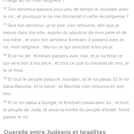
charge au roi, mon seigneur ?
36
Ton serviteur passera pour peu de temps le Jourdain avec
le roi ; et pourquoi le roi me donnerait-il cette récompense ?
37
Que ton serviteur, je te prie, s'en retourne, afin que je
meure dans ma ville, auprès du sépulcre de mon père et de
ma mère ; et voici ton serviteur Kimham, il passera avec le
roi, mon seigneur : fais-lui ce qui sera bon à tes yeux.
38
Et le roi dit : Kimham passera avec moi, et je lui ferai ce
qui sera bon à tes yeux ; et tout ce que tu voudras de moi, je
te le ferai.
39
Et tout le peuple passa le Jourdain, et le roi passa. Et le roi
baisa Barzillaï, et le bénit ; et Barzillaï s'en retourna en son
lieu.
40
Et le roi passa à Guilgal, et Kimham passa avec lui ; et tout
le peuple de Juda, et aussi la moitié du peuple d'Israël, firent
passer le roi.
Querelle entre Judéens et Israélites