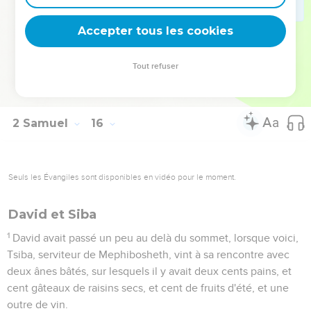
sacrificateurs.
36
Voici, leurs deux fils, Akhimaats, fils de Tsadok, et
Accepter tous les cookies
Jonathan, fils d'Abiathar, sont là avec eux ; et vous me ferez
savoir par eux tout ce que vous aurez entendu.
Tout refuser
37
Et Hushaï, l'ami de David, vint dans la ville ; et Absalom
entra à Jérusalem.
2 Samuel
16
Seuls les Évangiles sont disponibles en vidéo pour le moment.
David et Siba
1
David avait passé un peu au delà du sommet, lorsque voici,
Tsiba, serviteur de Mephibosheth, vint à sa rencontre avec
deux ânes bâtés, sur lesquels il y avait deux cents pains, et
cent gâteaux de raisins secs, et cent de fruits d'été, et une
outre de vin.