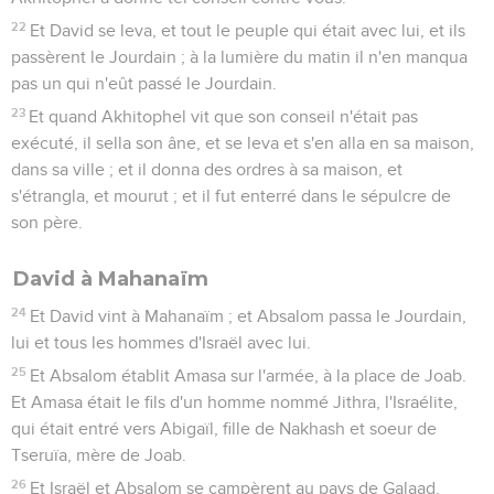
22
Et David se leva, et tout le peuple qui était avec lui, et ils
passèrent le Jourdain ; à la lumière du matin il n'en manqua
pas un qui n'eût passé le Jourdain.
23
Et quand Akhitophel vit que son conseil n'était pas
exécuté, il sella son âne, et se leva et s'en alla en sa maison,
dans sa ville ; et il donna des ordres à sa maison, et
s'étrangla, et mourut ; et il fut enterré dans le sépulcre de
son père.
David à Mahanaïm
24
Et David vint à Mahanaïm ; et Absalom passa le Jourdain,
lui et tous les hommes d'Israël avec lui.
25
Et Absalom établit Amasa sur l'armée, à la place de Joab.
Et Amasa était le fils d'un homme nommé Jithra, l'Israélite,
qui était entré vers Abigaïl, fille de Nakhash et soeur de
Tseruïa, mère de Joab.
26
Et Israël et Absalom se campèrent au pays de Galaad.