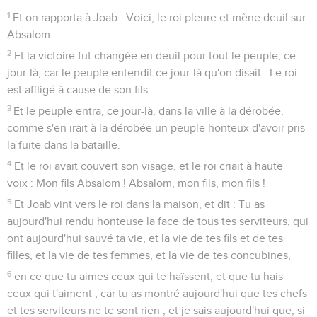
1
Et on rapporta à Joab : Voici, le roi pleure et mène deuil sur
Absalom.
2
Et la victoire fut changée en deuil pour tout le peuple, ce
jour-là, car le peuple entendit ce jour-là qu'on disait : Le roi
est affligé à cause de son fils.
3
Et le peuple entra, ce jour-là, dans la ville à la dérobée,
comme s'en irait à la dérobée un peuple honteux d'avoir pris
la fuite dans la bataille.
4
Et le roi avait couvert son visage, et le roi criait à haute
voix : Mon fils Absalom ! Absalom, mon fils, mon fils !
5
Et Joab vint vers le roi dans la maison, et dit : Tu as
aujourd'hui rendu honteuse la face de tous tes serviteurs, qui
ont aujourd'hui sauvé ta vie, et la vie de tes fils et de tes
filles, et la vie de tes femmes, et la vie de tes concubines,
6
en ce que tu aimes ceux qui te haïssent, et que tu hais
ceux qui t'aiment ; car tu as montré aujourd'hui que tes chefs
et tes serviteurs ne te sont rien ; et je sais aujourd'hui que, si