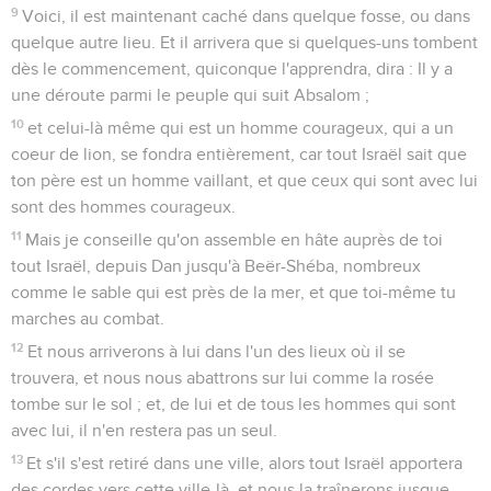
9
Voici, il est maintenant caché dans quelque fosse, ou dans
quelque autre lieu. Et il arrivera que si quelques-uns tombent
dès le commencement, quiconque l'apprendra, dira : Il y a
une déroute parmi le peuple qui suit Absalom ;
10
et celui-là même qui est un homme courageux, qui a un
coeur de lion, se fondra entièrement, car tout Israël sait que
ton père est un homme vaillant, et que ceux qui sont avec lui
sont des hommes courageux.
11
Mais je conseille qu'on assemble en hâte auprès de toi
tout Israël, depuis Dan jusqu'à Beër-Shéba, nombreux
comme le sable qui est près de la mer, et que toi-même tu
marches au combat.
12
Et nous arriverons à lui dans l'un des lieux où il se
trouvera, et nous nous abattrons sur lui comme la rosée
tombe sur le sol ; et, de lui et de tous les hommes qui sont
avec lui, il n'en restera pas un seul.
13
Et s'il s'est retiré dans une ville, alors tout Israël apportera
des cordes vers cette ville-là, et nous la traînerons jusque