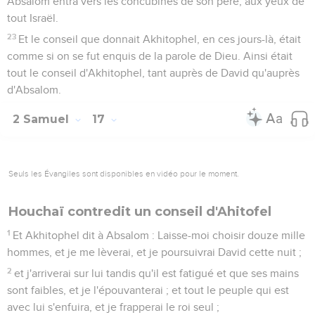
Absalom entra vers les concubines de son père, aux yeux de
tout Israël.
23
Et le conseil que donnait Akhitophel, en ces jours-là, était
comme si on se fut enquis de la parole de Dieu. Ainsi était
tout le conseil d'Akhitophel, tant auprès de David qu'auprès
d'Absalom.
2 Samuel
17
Seuls les Évangiles sont disponibles en vidéo pour le moment.
Houchaï contredit un conseil d'Ahitofel
1
Et Akhitophel dit à Absalom : Laisse-moi choisir douze mille
hommes, et je me lèverai, et je poursuivrai David cette nuit ;
2
et j'arriverai sur lui tandis qu'il est fatigué et que ses mains
sont faibles, et je l'épouvanterai ; et tout le peuple qui est
avec lui s'enfuira, et je frapperai le roi seul ;