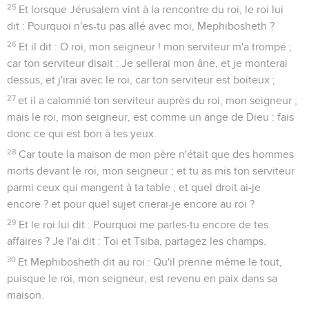
25
Et lorsque Jérusalem vint à la rencontre du roi, le roi lui
dit : Pourquoi n'es-tu pas allé avec moi, Mephibosheth ?
26
Et il dit : O roi, mon seigneur ! mon serviteur m'a trompé ;
car ton serviteur disait : Je sellerai mon âne, et je monterai
dessus, et j'irai avec le roi, car ton serviteur est boiteux ;
27
et il a calomnié ton serviteur auprès du roi, mon seigneur ;
mais le roi, mon seigneur, est comme un ange de Dieu : fais
donc ce qui est bon à tes yeux.
28
Car toute la maison de mon père n'était que des hommes
morts devant le roi, mon seigneur ; et tu as mis ton serviteur
parmi ceux qui mangent à ta table ; et quel droit ai-je
encore ? et pour quel sujet crierai-je encore au roi ?
29
Et le roi lui dit : Pourquoi me parles-tu encore de tes
affaires ? Je l'ai dit : Toi et Tsiba, partagez les champs.
30
Et Mephibosheth dit au roi : Qu'il prenne même le tout,
puisque le roi, mon seigneur, est revenu en paix dans sa
maison.