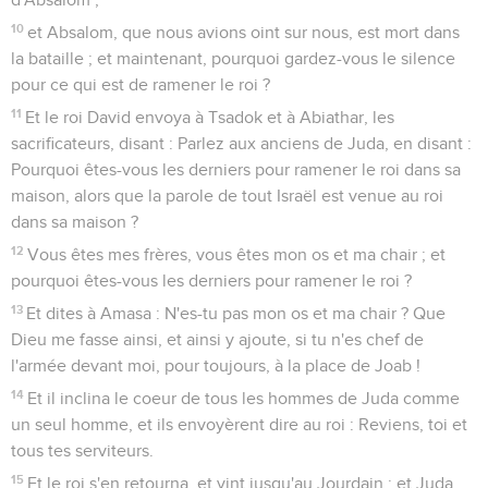
10
et Absalom, que nous avions oint sur nous, est mort dans
la bataille ; et maintenant, pourquoi gardez-vous le silence
pour ce qui est de ramener le roi ?
11
Et le roi David envoya à Tsadok et à Abiathar, les
sacrificateurs, disant : Parlez aux anciens de Juda, en disant :
Pourquoi êtes-vous les derniers pour ramener le roi dans sa
maison, alors que la parole de tout Israël est venue au roi
dans sa maison ?
12
Vous êtes mes frères, vous êtes mon os et ma chair ; et
pourquoi êtes-vous les derniers pour ramener le roi ?
13
Et dites à Amasa : N'es-tu pas mon os et ma chair ? Que
Dieu me fasse ainsi, et ainsi y ajoute, si tu n'es chef de
l'armée devant moi, pour toujours, à la place de Joab !
14
Et il inclina le coeur de tous les hommes de Juda comme
un seul homme, et ils envoyèrent dire au roi : Reviens, toi et
tous tes serviteurs.
15
Et le roi s'en retourna, et vint jusqu'au Jourdain ; et Juda