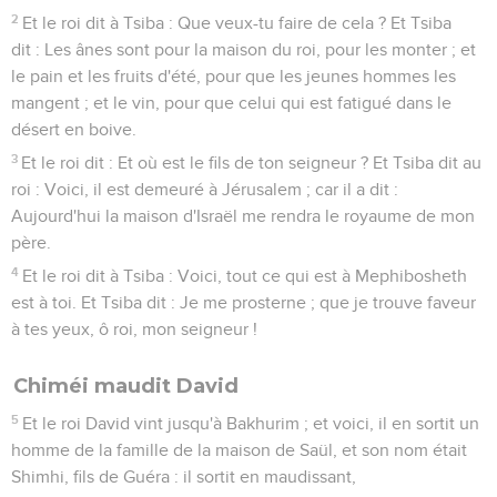
2
Et le roi dit à Tsiba : Que veux-tu faire de cela ? Et Tsiba
dit : Les ânes sont pour la maison du roi, pour les monter ; et
le pain et les fruits d'été, pour que les jeunes hommes les
mangent ; et le vin, pour que celui qui est fatigué dans le
désert en boive.
3
Et le roi dit : Et où est le fils de ton seigneur ? Et Tsiba dit au
roi : Voici, il est demeuré à Jérusalem ; car il a dit :
Aujourd'hui la maison d'Israël me rendra le royaume de mon
père.
4
Et le roi dit à Tsiba : Voici, tout ce qui est à Mephibosheth
est à toi. Et Tsiba dit : Je me prosterne ; que je trouve faveur
à tes yeux, ô roi, mon seigneur !
Chiméi maudit David
5
Et le roi David vint jusqu'à Bakhurim ; et voici, il en sortit un
homme de la famille de la maison de Saül, et son nom était
Shimhi, fils de Guéra : il sortit en maudissant,