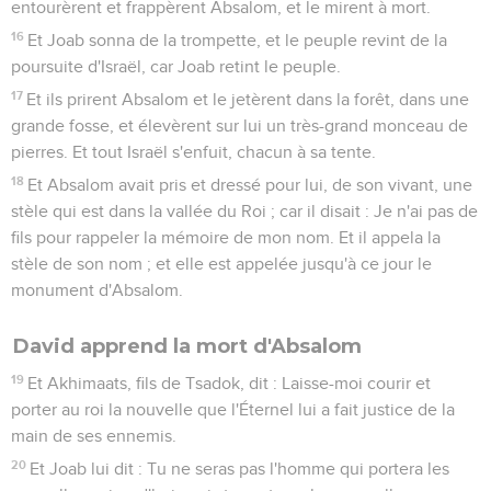
entourèrent et frappèrent Absalom, et le mirent à mort.
16
Et Joab sonna de la trompette, et le peuple revint de la
poursuite d'Israël, car Joab retint le peuple.
17
Et ils prirent Absalom et le jetèrent dans la forêt, dans une
grande fosse, et élevèrent sur lui un très-grand monceau de
pierres. Et tout Israël s'enfuit, chacun à sa tente.
18
Et Absalom avait pris et dressé pour lui, de son vivant, une
stèle qui est dans la vallée du Roi ; car il disait : Je n'ai pas de
fils pour rappeler la mémoire de mon nom. Et il appela la
stèle de son nom ; et elle est appelée jusqu'à ce jour le
monument d'Absalom.
David apprend la mort d'Absalom
19
Et Akhimaats, fils de Tsadok, dit : Laisse-moi courir et
porter au roi la nouvelle que l'Éternel lui a fait justice de la
main de ses ennemis.
20
Et Joab lui dit : Tu ne seras pas l'homme qui portera les