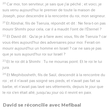
20
Car moi, ton serviteur, je sais que j'ai péché ; et voici, je
suis venu aujourd'hui le premier de toute la maison de
Joseph, pour descendre à la rencontre du roi, mon seigneur.
21
Et Abishaï, fils de Tseruïa, répondit et dit : Ne fera-t-on pas
mourir Shimhi pour cela, car il a maudit l'oint de l'Éternel ?
22
Et David dit : Qu'ai-je à faire avec vous, fils de Tseruïa ? car
vous êtes aujourd'hui des adversaires pour moi. Ferait-on
mourir aujourd'hui un homme en Israël ? car ne sais-je pas
que je suis aujourd'hui roi sur Israël ?
23
Et le roi dit à Shimhi : Tu ne mourras point. Et le roi le lui
jura.
24
Et Mephibosheth, fils de Saül, descendit à la rencontre du
roi ; et il n'avait pas soigné ses pieds, et n'avait pas fait sa
barbe, et n'avait pas lavé ses vêtements, depuis le jour que
le roi s'en était allé, jusqu'au jour où il revint en paix.
David se réconcilie avec Mefibaal