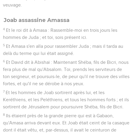
veuvage.
Joab assassine Amassa
4
Et le roi dit à Amasa : Rassemble-moi en trois jours les
hommes de Juda ; et toi, sois présent ici.
5
Et Amasa s'en alla pour rassembler Juda ; mais il tarda au
delà du terme qui lui était assigné.
6
Et David dit à Abishaï : Maintenant Shéba, fils de Bicri, nous
fera plus de mal qu'Absalom. Toi, prends les serviteurs de
ton seigneur, et poursuis-le, de peur qu'il ne trouve des villes
fortes, et qu'il ne se dérobe à nos yeux.
7
Et les hommes de Joab sortirent après lui, et les
Keréthiens, et les Peléthiens, et tous les hommes forts ; et ils
sortirent de Jérusalem pour poursuivre Shéba, fils de Bicri.
8
Ils étaient près de la grande pierre qui est à Gabaon,
qu'Amasa arriva devant eux. Et Joab était ceint de la casaque
dont il était vêtu, et, par-dessus, il avait le ceinturon de