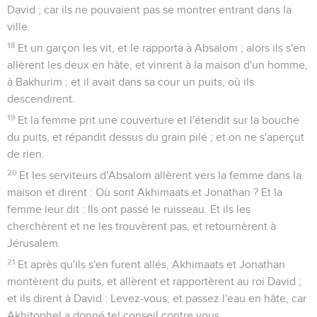
David ; car ils ne pouvaient pas se montrer entrant dans la
ville.
18
Et un garçon les vit, et le rapporta à Absalom ; alors ils s'en
allèrent les deux en hâte, et vinrent à la maison d'un homme,
à Bakhurim ; et il avait dans sa cour un puits, où ils
descendirent.
19
Et la femme prit une couverture et l'étendit sur la bouche
du puits, et répandit dessus du grain pilé ; et on ne s'aperçut
de rien.
20
Et les serviteurs d'Absalom allèrent vers la femme dans la
maison et dirent : Où sont Akhimaats et Jonathan ? Et la
femme leur dit : Ils ont passé le ruisseau. Et ils les
cherchèrent et ne les trouvèrent pas, et retournèrent à
Jérusalem.
21
Et après qu'ils s'en furent allés, Akhimaats et Jonathan
montèrent du puits, et allèrent et rapportèrent au roi David ;
et ils dirent à David : Levez-vous, et passez l'eau en hâte, car
Akhitophel a donné tel conseil contre vous.