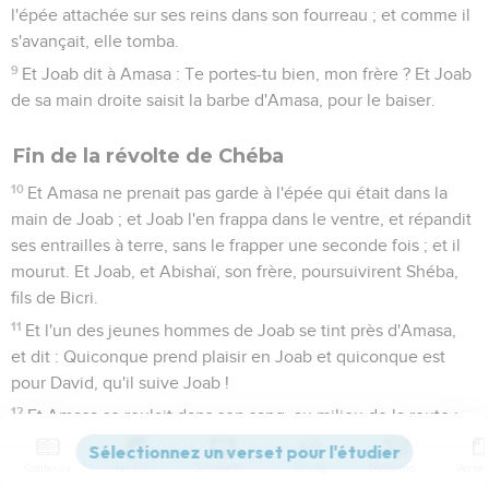
l'épée attachée sur ses reins dans son fourreau ; et comme il
s'avançait, elle tomba.
9
Et Joab dit à Amasa : Te portes-tu bien, mon frère ? Et Joab
de sa main droite saisit la barbe d'Amasa, pour le baiser.
Fin de la révolte de Chéba
10
Et Amasa ne prenait pas garde à l'épée qui était dans la
main de Joab ; et Joab l'en frappa dans le ventre, et répandit
ses entrailles à terre, sans le frapper une seconde fois ; et il
mourut. Et Joab, et Abishaï, son frère, poursuivirent Shéba,
fils de Bicri.
11
Et l'un des jeunes hommes de Joab se tint près d'Amasa,
et dit : Quiconque prend plaisir en Joab et quiconque est
pour David, qu'il suive Joab !
12
Et Amasa se roulait dans son sang, au milieu de la route ;
et quand cet homme vit que tout le peuple s'arrêtait, il tira
Amasa hors de la route dans un champ, et jeta un vêtement
Contenus
Versions
Commentaires
Strong
Dictionnaire