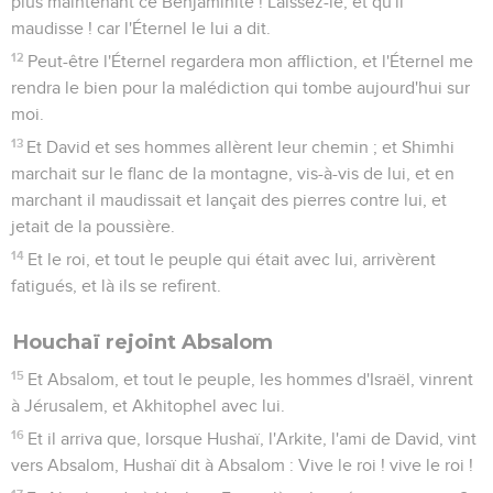
plus maintenant ce Benjaminite ! Laissez-le, et qu'il
maudisse ! car l'Éternel le lui a dit.
12
Peut-être l'Éternel regardera mon affliction, et l'Éternel me
rendra le bien pour la malédiction qui tombe aujourd'hui sur
moi.
13
Et David et ses hommes allèrent leur chemin ; et Shimhi
marchait sur le flanc de la montagne, vis-à-vis de lui, et en
marchant il maudissait et lançait des pierres contre lui, et
jetait de la poussière.
14
Et le roi, et tout le peuple qui était avec lui, arrivèrent
fatigués, et là ils se refirent.
Houchaï rejoint Absalom
15
Et Absalom, et tout le peuple, les hommes d'Israël, vinrent
à Jérusalem, et Akhitophel avec lui.
16
Et il arriva que, lorsque Hushaï, l'Arkite, l'ami de David, vint
vers Absalom, Hushaï dit à Absalom : Vive le roi ! vive le roi !