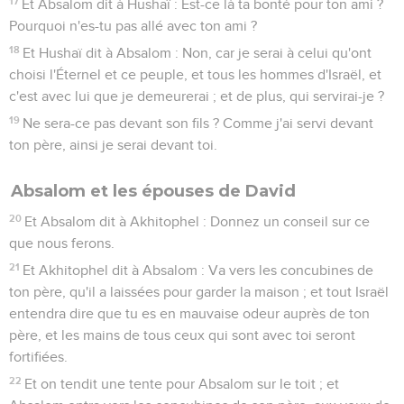
17
Et Absalom dit à Hushaï : Est-ce là ta bonté pour ton ami ?
Pourquoi n'es-tu pas allé avec ton ami ?
18
Et Hushaï dit à Absalom : Non, car je serai à celui qu'ont
choisi l'Éternel et ce peuple, et tous les hommes d'Israël, et
c'est avec lui que je demeurerai ; et de plus, qui servirai-je ?
19
Ne sera-ce pas devant son fils ? Comme j'ai servi devant
ton père, ainsi je serai devant toi.
Absalom et les épouses de David
20
Et Absalom dit à Akhitophel : Donnez un conseil sur ce
que nous ferons.
21
Et Akhitophel dit à Absalom : Va vers les concubines de
ton père, qu'il a laissées pour garder la maison ; et tout Israël
entendra dire que tu es en mauvaise odeur auprès de ton
père, et les mains de tous ceux qui sont avec toi seront
fortifiées.
22
Et on tendit une tente pour Absalom sur le toit ; et