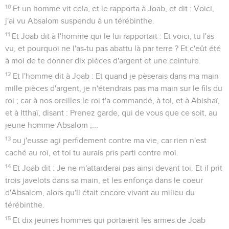
10
Et un homme vit cela, et le rapporta à Joab, et dit : Voici,
j'ai vu Absalom suspendu à un térébinthe.
11
Et Joab dit à l'homme qui le lui rapportait : Et voici, tu l'as
vu, et pourquoi ne l'as-tu pas abattu là par terre ? Et c'eût été
à moi de te donner dix pièces d'argent et une ceinture.
12
Et l'homme dit à Joab : Et quand je pèserais dans ma main
mille pièces d'argent, je n'étendrais pas ma main sur le fils du
roi ; car à nos oreilles le roi t'a commandé, à toi, et à Abishaï,
et à Itthaï, disant : Prenez garde, qui de vous que ce soit, au
jeune homme Absalom ;...
13
ou j'eusse agi perfidement contre ma vie, car rien n'est
caché au roi, et toi tu aurais pris parti contre moi.
14
Et Joab dit : Je ne m'attarderai pas ainsi devant toi. Et il prit
trois javelots dans sa main, et les enfonça dans le coeur
d'Absalom, alors qu'il était encore vivant au milieu du
térébinthe.
15
Et dix jeunes hommes qui portaient les armes de Joab