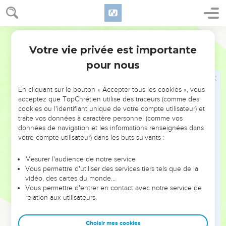
רְאוּ֙ אָנֹכִ֣י מִתְמַהְמֵ֔הַּ *בעברות **בְּעַֽרְב֖וֹת הַמִּדְבָּ֑ר עַ֣ד בּ֥וֹא דָבָ֛ר
מֵעִמָּכֶ֖ם לְהַגִּ֥יד לִֽי׃
29
וַיָּ֨שֶׁב צָד֧וֹק וְאֶבְיָתָ֛ר אֶת־אֲר֥וֹן הָאֱלֹהִ֖ים יְרוּשָׁלִָ֑ם וַיֵּשְׁב֖וּ שָֽׁם׃
Hébreu / Grec - Texte original
Votre vie privée est importante
2 Samuel
15
David envoie Houchaï espionner Absalom
pour nous
30
וְדָוִ֡ד עֹלֶה֩ בְמַעֲלֵ֨ה הַזֵּיתִ֜ים עֹלֶ֣ה ׀ וּבוֹכֶ֗ה וְרֹ֥אשׁ לוֹ֙ חָפ֔וּי וְה֖וּא הֹלֵ֣ךְ
יָחֵ֑ף וְכָל־הָעָ֣ם אֲשֶׁר־אִתּ֗וֹ חָפוּ֙ אִ֣ישׁ רֹאשׁ֔וֹ וְעָל֥וּ עָלֹ֖ה וּבָכֹֽה׃
En cliquant sur le bouton « Accepter tous les cookies », vous
31
וְדָוִד֙ הִגִּ֣יד לֵאמֹ֔ר אֲחִיתֹ֥פֶל בַּקֹּשְׁרִ֖ים עִם־אַבְשָׁל֑וֹם וַיֹּ֣אמֶר דָּוִ֔ד
acceptez que TopChrétien utilise des traceurs (comme des
cookies ou l'identifiant unique de votre compte utilisateur) et
סַכֶּל־נָ֛א אֶת־עֲצַ֥ת אֲחִיתֹ֖פֶל יְהוָֽה׃
traite vos données à caractère personnel (comme vos
32
וַיְהִ֤י דָוִד֙ בָּ֣א עַד־הָרֹ֔אשׁ אֲשֶֽׁר־יִשְׁתַּחֲוֶ֥ה שָׁ֖ם לֵאלֹהִ֑ים וְהִנֵּ֤ה לִקְרָאתוֹ֙
données de navigation et les informations renseignées dans
votre compte utilisateur) dans les buts suivants :
חוּשַׁ֣י הָאַרְכִּ֔י קָר֙וּעַ֙ כֻּתָּנְתּ֔וֹ וַאֲדָמָ֖ה עַל־רֹאשֽׁוֹ׃
33
וַיֹּ֥אמֶר ל֖וֹ דָּוִ֑ד אִ֚ם עָבַ֣רְתָּ אִתִּ֔י וְהָיִ֥תָ עָלַ֖י לְמַשָּֽׂא׃
Mesurer l'audience de notre service
34
וְאִם־הָעִ֣יר תָּשׁ֗וּב וְאָמַרְתָּ֤ לְאַבְשָׁלוֹם֙ עַבְדְּךָ֨ אֲנִ֤י הַמֶּ֙לֶךְ֙ אֶֽהְיֶ֔ה עֶ֣בֶד
Vous permettre d'utiliser des services tiers tels que de la
vidéo, des cartes du monde…
אָבִ֤יךָ וַֽאֲנִי֙ מֵאָ֔ז וְעַתָּ֖ה וַאֲנִ֣י עַבְדֶּ֑ךָ וְהֵפַרְתָּ֣ה לִ֔י אֵ֖ת עֲצַ֥ת אֲחִיתֹֽפֶל׃
Vous permettre d'entrer en contact avec notre service de
35
וַהֲל֤וֹא עִמְּךָ֙ שָׁ֔ם צָד֥וֹק וְאֶבְיָתָ֖ר הַכֹּהֲנִ֑ים וְהָיָ֗ה כָּל־הַדָּבָר֙ אֲשֶׁ֤ר
relation aux utilisateurs.
תִּשְׁמַע֙ מִבֵּ֣ית הַמֶּ֔לֶךְ תַּגִּ֕יד לְצָד֥וֹק וּלְאֶבְיָתָ֖ר הַכֹּהֲנִֽים׃
36
הִנֵּה־שָׁ֤ם עִמָּם֙ שְׁנֵ֣י בְנֵיהֶ֔ם אֲחִימַ֣עַץ לְצָד֔וֹק וִיהוֹנָתָ֖ן לְאֶבְיָתָ֑ר
Choisir mes cookies