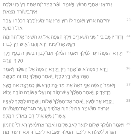
גַם־אָ֖נִי אַחֲרֵ֣י הַכּוּשִׁ֑י וַיֹּ֣אמֶר יוֹאָ֗ב לָֽמָּה־זֶּ֞ה אַתָּ֥ה רָץ֙ בְּנִ֔י וּלְכָ֖ה
אֵין־בְּשׂוֹרָ֥ה מֹצֵֽאת׃
23
וִיהִי־מָ֣ה אָר֔וּץ וַיֹּ֥אמֶר ל֖וֹ ר֑וּץ וַיָּ֤רָץ אֲחִימַ֙עַץ֙ דֶּ֣רֶךְ הַכִּכָּ֔ר וַֽיַּעֲבֹ֖ר
אֶת־הַכּוּשִֽׁי׃
24
וְדָוִ֥ד יוֹשֵׁ֖ב בֵּין־שְׁנֵ֣י הַשְּׁעָרִ֑ים וַיֵּ֨לֶךְ הַצֹּפֶ֜ה אֶל־גַּ֤ג הַשַּׁ֙עַר֙ אֶל־הַ֣חוֹמָ֔ה
וַיִּשָּׂ֤א אֶת־עֵינָיו֙ וַיַּ֔רְא וְהִנֵּה־אִ֖ישׁ רָ֥ץ לְבַדּֽוֹ׃
25
וַיִּקְרָ֤א הַצֹּפֶה֙ וַיַּגֵּ֣ד לַמֶּ֔לֶךְ וַיֹּ֣אמֶר הַמֶּ֔לֶךְ אִם־לְבַדּ֖וֹ בְּשׂוֹרָ֣ה בְּפִ֑יו וַיֵּ֥לֶךְ
הָל֖וֹךְ וְקָרֵֽב׃
26
וַיַּ֣רְא הַצֹּפֶה֮ אִישׁ־אַחֵ֣ר רָץ֒ וַיִּקְרָ֤א הַצֹּפֶה֙ אֶל־הַשֹּׁעֵ֔ר וַיֹּ֕אמֶר
הִנֵּה־אִ֖ישׁ רָ֣ץ לְבַדּ֑וֹ וַיֹּ֥אמֶר הַמֶּ֖לֶךְ גַּם־זֶ֥ה מְבַשֵּֽׂר׃
27
וַיֹּ֙אמֶר֙ הַצֹּפֶ֔ה אֲנִ֤י רֹאֶה֙ אֶת־מְרוּצַ֣ת הָרִאשׁ֔וֹן כִּמְרֻצַ֖ת אֲחִימַ֣עַץ
בֶּן־צָד֑וֹק וַיֹּ֤אמֶר הַמֶּ֙לֶךְ֙ אִֽישׁ־ט֣וֹב זֶ֔ה וְאֶל־בְּשׂוֹרָ֥ה טוֹבָ֖ה יָבֽוֹא׃
28
וַיִּקְרָ֣א אֲחִימַ֗עַץ וַיֹּ֤אמֶר אֶל־הַמֶּ֙לֶךְ֙ שָׁל֔וֹם וַיִּשְׁתַּ֧חוּ לַמֶּ֛לֶךְ לְאַפָּ֖יו
אָ֑רְצָה סוַיֹּ֗אמֶר בָּרוּךְ֙ יְהוָ֣ה אֱלֹהֶ֔יךָ אֲשֶׁ֤ר סִגַּר֙ אֶת־הָ֣אֲנָשִׁ֔ים
אֲשֶׁר־נָשְׂא֥וּ אֶת־יָדָ֖ם בַּֽאדֹנִ֥י הַמֶּֽלֶךְ׃
29
וַיֹּ֣אמֶר הַמֶּ֔לֶךְ שָׁל֥וֹם לַנַּ֖עַר לְאַבְשָׁל֑וֹם וַיֹּ֣אמֶר אֲחִימַ֡עַץ רָאִיתִי֩ הֶהָמ֨וֹן
הַגָּד֜וֹל לִ֠שְׁלֹחַ אֶת־עֶ֨בֶד הַמֶּ֤לֶךְ יוֹאָב֙ וְאֶת־עַבְדֶּ֔ךָ וְלֹ֥א יָדַ֖עְתִּי מָֽה׃