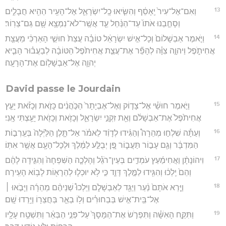
13
וְאִם־אֶל־עִיר֙ יֵֽאָסֵ֔ף וְהִשִּׂ֧יאוּ כָֽל־יִשְׂרָאֵ֛ל אֶל־הָעִ֥יר הַהִ֖יא חֲבָלִ֑ים
וְסָחַ֤בְנוּ אֹתוֹ֙ עַד־הַנַּ֔חַל עַ֛ד אֲשֶֽׁר־לֹא־נִמְצָ֥א שָׁ֖ם גַּם־צְרֽוֹר׃
14
וַיֹּ֤אמֶר אַבְשָׁלוֹם֙ וְכָל־אִ֣ישׁ יִשְׂרָאֵ֔ל טוֹבָ֗ה עֲצַת֙ חוּשַׁ֣י הָאַרְכִּ֔י מֵעֲצַ֖ת
אֲחִיתֹ֑פֶל וַיהוָ֣ה צִוָּ֗ה לְהָפֵ֞ר אֶת־עֲצַ֤ת אֲחִיתֹ֙פֶל֙ הַטּוֹבָ֔ה לְבַעֲב֗וּר הָבִ֧יא
יְהוָ֛ה אֶל־אַבְשָׁל֖וֹם אֶת־הָרָעָֽה׃
David passe le Jourdain
15
וַיֹּ֣אמֶר חוּשַׁ֗י אֶל־צָד֤וֹק וְאֶל־אֶבְיָתָר֙ הַכֹּ֣הֲנִ֔ים כָּזֹ֣את וְכָזֹ֗את יָעַ֤ץ
אֲחִיתֹ֙פֶל֙ אֶת־אַבְשָׁלֹ֔ם וְאֵ֖ת זִקְנֵ֣י יִשְׂרָאֵ֑ל וְכָזֹ֥את וְכָזֹ֖את יָעַ֥צְתִּי אָֽנִי׃
16
וְעַתָּ֡ה שִׁלְח֣וּ מְהֵרָה֩ וְהַגִּ֨ידוּ לְדָוִ֜ד לֵאמֹ֗ר אַל־תָּ֤לֶן הַלַּ֙יְלָה֙ בְּעַֽרְב֣וֹת
הַמִּדְבָּ֔ר וְגַ֖ם עָב֣וֹר תַּעֲב֑וֹר פֶּ֚ן יְבֻלַּ֣ע לַמֶּ֔לֶךְ וּלְכָל־הָעָ֖ם אֲשֶׁ֥ר אִתּֽוֹ׃
17
וִיהוֹנָתָ֨ן וַאֲחִימַ֜עַץ עֹמְדִ֣ים בְּעֵין־רֹגֵ֗ל וְהָלְכָ֤ה הַשִּׁפְחָה֙ וְהִגִּ֣ידָה לָהֶ֔ם
וְהֵם֙ יֵֽלְכ֔וּ וְהִגִּ֖ידוּ לַמֶּ֣לֶךְ דָּוִ֑ד כִּ֣י לֹ֥א יוּכְל֛וּ לְהֵרָא֖וֹת לָב֥וֹא הָעִֽירָה׃
18
וַיַּ֤רְא אֹתָם֙ נַ֔עַר וַיַּגֵּ֖ד לְאַבְשָׁלֹ֑ם וַיֵּלְכוּ֩ שְׁנֵיהֶ֨ם מְהֵרָ֜ה וַיָּבֹ֣אוּ ׀
אֶל־בֵּֽית־אִ֣ישׁ בְּבַחוּרִ֗ים וְל֥וֹ בְאֵ֛ר בַּחֲצֵר֖וֹ וַיֵּ֥רְדוּ שָֽׁם׃
19
וַתִּקַּ֣ח הָאִשָּׁ֗ה וַתִּפְרֹ֤שׂ אֶת־הַמָּסָךְ֙ עַל־פְּנֵ֣י הַבְּאֵ֔ר וַתִּשְׁטַ֥ח עָלָ֖יו