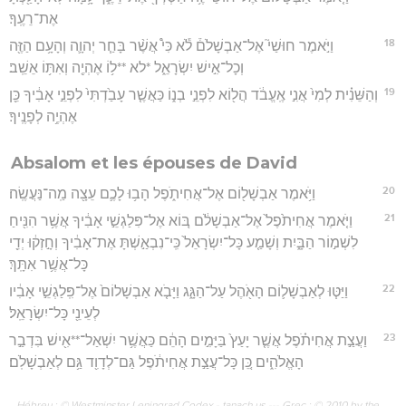
אֶת־רֵעֶֽךָ׃
18
וַיֹּ֣אמֶר חוּשַׁי֮ אֶל־אַבְשָׁלֹם֒ לֹ֕א כִּי֩ אֲשֶׁ֨ר בָּחַ֧ר יְהוָ֛ה וְהָעָ֥ם הַזֶּ֖ה
וְכָל־אִ֣ישׁ יִשְׂרָאֵ֑ל *לא **ל֥וֹ אֶהְיֶ֖ה וְאִתּ֥וֹ אֵשֵֽׁב׃
19
וְהַשֵּׁנִ֗ית לְמִי֙ אֲנִ֣י אֶֽעֱבֹ֔ד הֲל֖וֹא לִפְנֵ֣י בְנ֑וֹ כַּאֲשֶׁ֤ר עָבַ֙דְתִּי֙ לִפְנֵ֣י אָבִ֔יךָ כֵּ֖ן
אֶהְיֶ֥ה לְפָנֶֽיךָ׃
Absalom et les épouses de David
20
וַיֹּ֥אמֶר אַבְשָׁל֖וֹם אֶל־אֲחִיתֹ֑פֶל הָב֥וּ לָכֶ֛ם עֵצָ֖ה מַֽה־נַּעֲשֶֽׂה׃
21
וַיֹּ֤אמֶר אֲחִיתֹ֙פֶל֙ אֶל־אַבְשָׁלֹ֔ם בּ֚וֹא אֶל־פִּלַגְשֵׁ֣י אָבִ֔יךָ אֲשֶׁ֥ר הִנִּ֖יחַ
לִשְׁמ֣וֹר הַבָּ֑יִת וְשָׁמַ֤ע כָּל־יִשְׂרָאֵל֙ כִּֽי־נִבְאַ֣שְׁתָּ אֶת־אָבִ֔יךָ וְחָ֣זְק֔וּ יְדֵ֖י
כָּל־אֲשֶׁ֥ר אִתָּֽךְ׃
22
וַיַּטּ֧וּ לְאַבְשָׁל֛וֹם הָאֹ֖הֶל עַל־הַגָּ֑ג וַיָּבֹ֤א אַבְשָׁלוֹם֙ אֶל־פִּֽלַגְשֵׁ֣י אָבִ֔יו
לְעֵינֵ֖י כָּל־יִשְׂרָאֵֽל׃
23
וַעֲצַ֣ת אֲחִיתֹ֗פֶל אֲשֶׁ֤ר יָעַץ֙ בַּיָּמִ֣ים הָהֵ֔ם כַּאֲשֶׁ֥ר יִשְׁאַל־**אִ֖ישׁ בִּדְבַ֣ר
הָאֱלֹהִ֑ים כֵּ֚ן כָּל־עֲצַ֣ת אֲחִיתֹ֔פֶל גַּם־לְדָוִ֖ד גַּ֥ם לְאַבְשָׁלֹֽם׃
Hébreu : © Westminster Leningrad Codex - tanach.us --- Grec : © 2010 by the