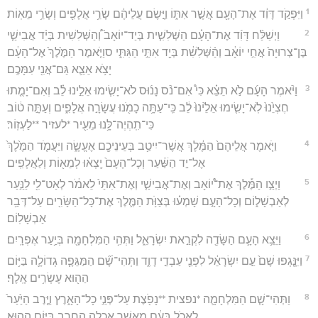
1
וַיִּפְקֹ֣ד דָּוִ֔ד אֶת־הָעָ֖ם אֲשֶׁ֣ר אִתּ֑וֹ וַיָּ֣שֶׂם עֲלֵיהֶ֔ם שָׂרֵ֥י אֲלָפִ֖ים וְשָׂרֵ֥י מֵאֽוֹת׃
2
וַיְשַׁלַּ֨ח דָּוִ֜ד אֶת־הָעָ֗ם הַשְּׁלִשִׁ֤ית בְּיַד־יוֹאָב֙ וְ֠הַשְּׁלִשִׁית בְּיַ֨ד אֲבִישַׁ֤י
בֶּן־צְרוּיָה֙ אֲחִ֣י יוֹאָ֔ב וְהַ֨שְּׁלִשִׁ֔ת בְּיַ֖ד אִתַּ֣י הַגִּתִּ֑י סוַיֹּ֤אמֶר הַמֶּ֙לֶךְ֙ אֶל־הָעָ֔ם
יָצֹ֥א אֵצֵ֛א גַּם־אֲנִ֖י עִמָּכֶֽם׃
3
וַיֹּ֨אמֶר הָעָ֜ם לֹ֣א תֵצֵ֗א כִּי֩ אִם־נֹ֨ס נָנ֜וּס לֹא־יָשִׂ֧ימוּ אֵלֵ֣ינוּ לֵ֗ב וְאִם־יָמֻ֤תוּ
חֶצְיֵ֙נוּ֙ לֹֽא־יָשִׂ֤ימוּ אֵלֵ֙ינוּ֙ לֵ֔ב כִּֽי־עַתָּ֥ה כָמֹ֖נוּ עֲשָׂרָ֣ה אֲלָפִ֑ים וְעַתָּ֣ה ט֔וֹב
כִּי־תִֽהְיֶה־לָּ֥נוּ מֵעִ֖יר *לעזיר **לַעְזֽוֹר׃
4
וַיֹּ֤אמֶר אֲלֵיהֶם֙ הַמֶּ֔לֶךְ אֲשֶׁר־יִיטַ֥ב בְּעֵינֵיכֶ֖ם אֶעֱשֶׂ֑ה וַיַּעֲמֹ֤ד הַמֶּ֙לֶךְ֙
אֶל־יַ֣ד הַשַּׁ֔עַר וְכָל־הָעָם֙ יָֽצְא֔וּ לְמֵא֖וֹת וְלַאֲלָפִֽים׃
5
וַיְצַ֣ו הַמֶּ֡לֶךְ אֶת־י֠וֹאָב וְאֶת־אֲבִישַׁ֤י וְאֶת־אִתַּי֙ לֵאמֹ֔ר לְאַט־לִ֖י לַנַּ֣עַר
לְאַבְשָׁל֑וֹם וְכָל־הָעָ֣ם שָׁמְע֗וּ בְּצַוֺּ֥ת הַמֶּ֛לֶךְ אֶת־כָּל־הַשָּׂרִ֖ים עַל־דְּבַ֥ר
אַבְשָׁלֽוֹם׃
6
וַיֵּצֵ֥א הָעָ֛ם הַשָּׂדֶ֖ה לִקְרַ֣את יִשְׂרָאֵ֑ל וַתְּהִ֥י הַמִּלְחָמָ֖ה בְּיַ֥עַר אֶפְרָֽיִם׃
7
וַיִּנָּ֤גְפוּ שָׁם֙ עַ֣ם יִשְׂרָאֵ֔ל לִפְנֵ֖י עַבְדֵ֣י דָוִ֑ד וַתְּהִי־שָׁ֞ם הַמַּגֵּפָ֧ה גְדוֹלָ֛ה בַּיּ֥וֹם
הַה֖וּא עֶשְׂרִ֥ים אָֽלֶף׃
8
וַתְּהִי־שָׁ֧ם הַמִּלְחָמָ֛ה *נפצית **נָפֹ֖צֶת עַל־פְּנֵ֣י כָל־הָאָ֑רֶץ וַיֶּ֤רֶב הַיַּ֙עַר֙
לֶאֱכֹ֣ל בָּעָ֔ם מֵאֲשֶׁ֥ר אָכְלָ֛ה הַחֶ֖רֶב בַּיּ֥וֹם הַהֽוּא׃