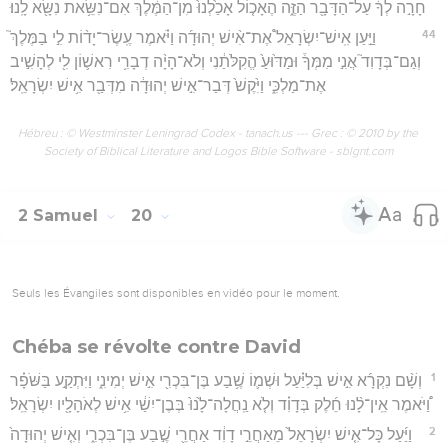
חָרָ֣ה לְךָ֔ עַל־הַדָּבָ֖ר הַזֶּ֑ה הֶאָכ֤וֹל אָכַ֙לְנוּ֙ מִן־הַמֶּ֔לֶךְ אִם־נִשֵּׂ֥את נִשָּׂ֖א לָֽנוּ׃
44
וַיַּ֣עַן אִֽישׁ־יִשְׂרָאֵל֩ אֶת־אִ֨ישׁ יְהוּדָ֜ה וַיֹּ֗אמֶר עֶֽשֶׂר־יָד֨וֹת לִ֣י בַמֶּלֶךְ֮
וְגַם־בְּדָוִד֮ אֲנִ֣י מִמְּךָ֒ וּמַדּ֙וּעַ֙ הֱקִלֹּתַ֔נִי וְלֹא־הָיָ֨ה דְבָרִ֥י רִאשׁ֛וֹן לִ֖י לְהָשִׁ֣יב
אֶת־מַלְכִּ֑י וַיִּ֙קֶשׁ֙ דְּבַר־אִ֣ישׁ יְהוּדָ֔ה מִדְּבַ֖ר אִ֥ישׁ יִשְׂרָאֵֽל׃
Hébreu : © Westminster Leningrad Codex - tanach.us --- Grec : © 2010 by the
Society of Biblical Literature and Logos Bible Software - sblgnt.com
2 Samuel
20
Seuls les Évangiles sont disponibles en vidéo pour le moment.
Chéba se révolte contre David
1
וְשָׁ֨ם נִקְרָ֜א אִ֣ישׁ בְּלִיַּ֗עַל וּשְׁמ֛וֹ שֶׁ֥בַע בֶּן־בִּכְרִ֖י אִ֣ישׁ יְמִינִ֑י וַיִּתְקַ֣ע בַּשֹּׁפָ֗ר
וַ֠יֹּאמֶר אֵֽין־לָ֨נוּ חֵ֜לֶק בְּדָוִ֗ד וְלֹ֤א נַֽחֲלָה־לָ֙נוּ֙ בְּבֶן־יִשַׁ֔י אִ֥ישׁ לְאֹהָלָ֖יו יִשְׂרָאֵֽל׃
2
וַיַּ֜עַל כָּל־אִ֤ישׁ יִשְׂרָאֵל֙ מֵאַחֲרֵ֣י דָוִ֔ד אַחֲרֵ֖י שֶׁ֣בַע בֶּן־בִּכְרִ֑י וְאִ֤ישׁ יְהוּדָה֙