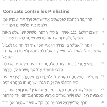
Combats contre les Philistins
15
וַתְּהִי־ע֧וֹד מִלְחָמָ֛ה לַפְּלִשְׁתִּ֖ים אֶת־יִשְׂרָאֵ֑ל וַיֵּ֨רֶד דָּוִ֜ד וַעֲבָדָ֥יו עִמּ֛וֹ
וַיִּלָּחֲמ֥וּ אֶת־פְּלִשְׁתִּ֖ים וַיָּ֥עַף דָּוִֽד׃
16
*וישבו **וְיִשְׁבִּ֨י בְּנֹ֜ב אֲשֶׁ֣ר ׀ בִּילִידֵ֣י הָרָפָ֗ה וּמִשְׁקַ֤ל קֵינוֹ֙ שְׁלֹ֤שׁ מֵאוֹת֙
מִשְׁקַ֣ל נְחֹ֔שֶׁת וְה֖וּא חָג֣וּר חֲדָשָׁ֑ה וַיֹּ֖אמֶר לְהַכּ֥וֹת אֶת־דָּוִֽד׃
17
וַיַּֽעֲזָר־לוֹ֙ אֲבִישַׁ֣י בֶּן־צְרוּיָ֔ה וַיַּ֥ךְ אֶת־הַפְּלִשְׁתִּ֖י וַיְמִיתֵ֑הוּ אָ֣ז נִשְׁבְּעוּ֩
אַנְשֵׁי־דָוִ֨ד ל֜וֹ לֵאמֹ֗ר לֹא־תֵצֵ֨א ע֤וֹד אִתָּ֙נוּ֙ לַמִּלְחָמָ֔ה וְלֹ֥א תְכַבֶּ֖ה אֶת־נֵ֥ר
יִשְׂרָאֵֽל׃
18
וַֽיְהִי֙ אַֽחֲרֵי־כֵ֔ן וַתְּהִי־ע֧וֹד הַמִּלְחָמָ֛ה בְּג֖וֹב עִם־פְּלִשְׁתִּ֑ים אָ֣ז הִכָּ֗ה
סִבְּכַי֙ הַחֻ֣שָׁתִ֔י אֶת־סַ֕ף אֲשֶׁ֖ר בִּילִדֵ֥י הָרָפָֽה׃
19
וַתְּהִי־ע֧וֹד הַמִּלְחָמָ֛ה בְּג֖וֹב עִם־פְּלִשְׁתִּ֑ים וַיַּ֡ךְ אֶלְחָנָן֩ בֶּן־יַעְרֵ֨י אֹרְגִ֜ים
בֵּ֣ית הַלַּחְמִ֗י אֵ֚ת גָּלְיָ֣ת הַגִּתִּ֔י וְעֵ֣ץ חֲנִית֔וֹ כִּמְנ֖וֹר אֹרְגִֽים׃
20
וַתְּהִי־ע֥וֹד מִלְחָמָ֖ה בְּגַ֑ת וַיְהִ֣י ׀ אִ֣ישׁ *מדין **מָד֗וֹן וְאֶצְבְּעֹ֣ת יָדָיו֩
וְאֶצְבְּעֹ֨ת רַגְלָ֜יו שֵׁ֣שׁ וָשֵׁ֗שׁ עֶשְׂרִ֤ים וְאַרְבַּע֙ מִסְפָּ֔ר וְגַם־ה֖וּא יֻלַּ֥ד לְהָרָפָֽה׃
21
וַיְחָרֵ֖ף אֶת־יִשְׂרָאֵ֑ל וַיַּכֵּ֙הוּ֙ יְה֣וֹנָתָ֔ן בֶּן־*שמעי **שִׁמְעָ֖ה אֲחִ֥י דָוִֽד׃