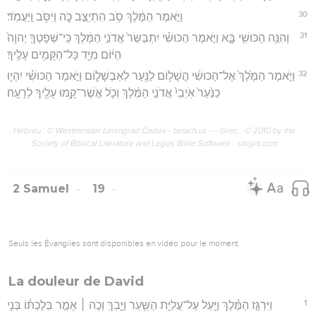
30
וַיֹּ֣אמֶר הַמֶּ֔לֶךְ סֹ֖ב הִתְיַצֵּ֣ב כֹּ֑ה וַיִּסֹּ֖ב וַֽיַּעֲמֹֽד׃
31
וְהִנֵּ֥ה הַכּוּשִׁ֖י בָּ֑א וַיֹּ֣אמֶר הַכּוּשִׁ֗י יִתְבַּשֵּׂר֙ אֲדֹנִ֣י הַמֶּ֔לֶךְ כִּֽי־שְׁפָטְךָ֤ יְהוָה֙
הַיּ֔וֹם מִיַּ֖ד כָּל־הַקָּמִ֥ים עָלֶֽיךָ׃
32
וַיֹּ֤אמֶר הַמֶּ֙לֶךְ֙ אֶל־הַכּוּשִׁ֔י הֲשָׁל֥וֹם לַנַּ֖עַר לְאַבְשָׁל֑וֹם וַיֹּ֣אמֶר הַכּוּשִׁ֗י יִהְי֤וּ
כַנַּ֙עַר֙ אֹֽיְבֵי֙ אֲדֹנִ֣י הַמֶּ֔לֶךְ וְכֹ֛ל אֲשֶׁר־קָ֥מוּ עָלֶ֖יךָ לְרָעָֽה׃
Hébreu : © Westminster Leningrad Codex - tanach.us --- Grec : © 2010 by the
Society of Biblical Literature and Logos Bible Software - sblgnt.com
2 Samuel
19
Seuls les Évangiles sont disponibles en vidéo pour le moment.
La douleur de David
1
וַיִּרְגַּ֣ז הַמֶּ֗לֶךְ וַיַּ֛עַל עַל־עֲלִיַּ֥ת הַשַּׁ֖עַר וַיֵּ֑בְךְּ וְכֹ֣ה ׀ אָמַ֣ר בְּלֶכְתּ֗וֹ בְּנִ֤י