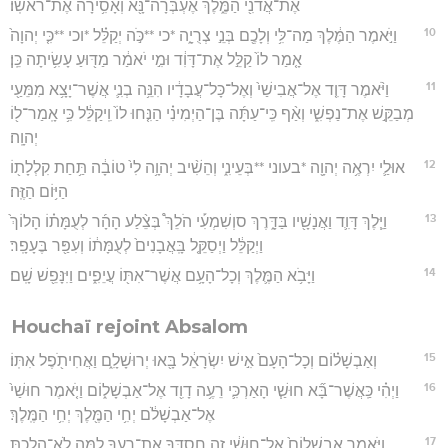
אֶת־אֲדֹנִ֖י הַמֶּ֑לֶךְ אֶעְבְּרָה־נָּ֖א וְאָסִ֥ירָה אֶת־רֹאשֽׁוֹ׃
10
וַיֹּ֣אמֶר הַמֶּ֔לֶךְ מַה־לִּ֥י וְלָכֶ֖ם בְּנֵ֣י צְרֻיָ֑ה *כי **כֹּ֣ה יְקַלֵּ֗ל *וכי **כִּ֤י יְהוָה֙
אָ֤מַר לוֹ֙ קַלֵּ֣ל אֶת־דָּוִ֔ד וּמִ֣י יֹאמַ֔ר מַדּ֖וּעַ עָשִׂ֥יתָה כֵּֽן׃
11
וַיֹּ֨אמֶר דָּוִ֤ד אֶל־אֲבִישַׁי֙ וְאֶל־כָּל־עֲבָדָ֔יו הִנֵּ֥ה בְנִ֛י אֲשֶׁר־יָצָ֥א מִמֵּעַ֖י
מְבַקֵּ֣שׁ אֶת־נַפְשִׁ֑י וְאַ֨ף כִּֽי־עַתָּ֜ה בֶּן־הַיְמִינִ֗י הַנִּ֤חוּ לוֹ֙ וִֽיקַלֵּ֔ל כִּ֥י אָֽמַר־ל֖וֹ
יְהוָֽה׃
12
אוּלַ֛י יִרְאֶ֥ה יְהוָ֖ה *בעוני **בְּעֵינִ֑י וְהֵשִׁ֨יב יְהוָ֥ה לִי֙ טוֹבָ֔ה תַּ֥חַת קִלְלָת֖וֹ
הַיּ֥וֹם הַזֶּֽה׃
13
וַיֵּ֧לֶךְ דָּוִ֛ד וַאֲנָשָׁ֖יו בַּדָּ֑רֶךְ סוְשִׁמְעִ֡י הֹלֵךְ֩ בְּצֵ֨לַע הָהָ֜ר לְעֻמָּת֗וֹ הָלוֹךְ֙
וַיְקַלֵּ֔ל וַיְסַקֵּ֤ל בָּֽאֲבָנִים֙ לְעֻמָּת֔וֹ וְעִפַּ֖ר בֶּעָפָֽר׃
14
וַיָּבֹ֥א הַמֶּ֛לֶךְ וְכָל־הָעָ֥ם אֲשֶׁר־אִתּ֖וֹ עֲיֵפִ֑ים וַיִּנָּפֵ֖שׁ שָֽׁם׃
Houchaï rejoint Absalom
15
וְאַבְשָׁל֗וֹם וְכָל־הָעָם֙ אִ֣ישׁ יִשְׂרָאֵ֔ל בָּ֖אוּ יְרוּשָׁלִָ֑ם וַאֲחִיתֹ֖פֶל אִתּֽוֹ׃
16
וַיְהִ֗י כַּֽאֲשֶׁר־בָּ֞א חוּשַׁ֧י הָאַרְכִּ֛י רֵעֶ֥ה דָוִ֖ד אֶל־אַבְשָׁל֑וֹם וַיֹּ֤אמֶר חוּשַׁי֙
אֶל־אַבְשָׁלֹ֔ם יְחִ֥י הַמֶּ֖לֶךְ יְחִ֥י הַמֶּֽלֶךְ׃
17
וַיֹּ֤אמֶר אַבְשָׁלוֹם֙ אֶל־חוּשַׁ֔י זֶ֥ה חַסְדְּךָ֖ אֶת־רֵעֶ֑ךָ לָ֥מָּה לֹֽא־הָלַ֖כְתָּ