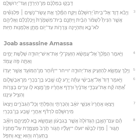
דָּבְק֣וּ בְמַלְכָּ֔ם מִן־הַיַּרְדֵּ֖ן וְעַד־יְרוּשָׁלִָֽם׃
3
וַיָּבֹ֨א דָוִ֣ד אֶל־בֵּיתוֹ֮ יְרֽוּשָׁלִַם֒ וַיִּקַּ֣ח הַמֶּ֡לֶךְ אֵ֣ת עֶֽשֶׂר־נָשִׁ֣ים ׀ פִּלַגְשִׁ֡ים
אֲשֶׁ֣ר הִנִּיחַ֩ לִשְׁמֹ֨ר הַבַּ֜יִת וַֽיִּתְּנֵ֤ם בֵּית־מִשְׁמֶ֙רֶת֙ וַֽיְכַלְכְּלֵ֔ם וַאֲלֵיהֶ֖ם
לֹא־בָ֑א וַתִּהְיֶ֧ינָה צְרֻר֛וֹת עַד־י֥וֹם מֻתָ֖ן אַלְמְנ֥וּת חַיּֽוּת׃
Joab assassine Amassa
4
וַיֹּ֤אמֶר הַמֶּ֙לֶךְ֙ אֶל־עֲמָשָׂ֔א הַזְעֶק־לִ֥י אֶת־אִישׁ־יְהוּדָ֖ה שְׁלֹ֣שֶׁת יָמִ֑ים
וְאַתָּ֖ה פֹּ֥ה עֲמֹֽד׃
5
וַיֵּ֥לֶךְ עֲמָשָׂ֖א לְהַזְעִ֣יק אֶת־יְהוּדָ֑ה *וייחר **וַיּ֕וֹחֶר מִן־הַמּוֹעֵ֖ד אֲשֶׁ֥ר יְעָדֽוֹ׃
6
וַיֹּ֤אמֶר דָּוִד֙ אֶל־אֲבִישַׁ֔י עַתָּ֗ה יֵ֧רַֽע לָ֛נוּ שֶׁ֥בַע בֶּן־בִּכְרִ֖י מִן־אַבְשָׁל֑וֹם
אַ֠תָּה קַ֞ח אֶת־עַבְדֵ֤י אֲדֹנֶ֙יךָ֙ וּרְדֹ֣ף אַחֲרָ֔יו פֶּן־מָ֥צָא ל֛וֹ עָרִ֥ים בְּצֻר֖וֹת
וְהִצִּ֥יל עֵינֵֽנוּ׃
7
וַיֵּצְא֤וּ אַֽחֲרָיו֙ אַנְשֵׁ֣י יוֹאָ֔ב וְהַכְּרֵתִ֥י וְהַפְּלֵתִ֖י וְכָל־הַגִּבֹּרִ֑ים וַיֵּֽצְאוּ֙
מִיר֣וּשָׁלִַ֔ם לִרְדֹּ֕ף אַחֲרֵ֖י שֶׁ֥בַע בֶּן־בִּכְרִֽי׃
8
הֵ֗ם עִם־הָאֶ֤בֶן הַגְּדוֹלָה֙ אֲשֶׁ֣ר בְּגִבְע֔וֹן וַעֲמָשָׂ֖א בָּ֣א לִפְנֵיהֶ֑ם וְיוֹאָ֞ב
חָג֣וּר ׀ מִדּ֣וֹ לְבֻשׁ֗וּ *ועלו **וְעָלָ֞יו חֲג֥וֹר חֶ֙רֶב֙ מְצֻמֶּ֤דֶת עַל־מָתְנָיו֙
בְּתַעְרָ֔הּ וְה֥וּא יָצָ֖א וַתִּפֹּֽל׃