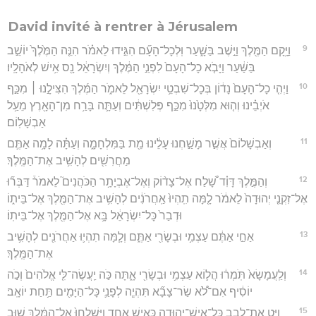
David invité à rentrer à Jérusalem
9
וַיָּ֥קָם הַמֶּ֖לֶךְ וַיֵּ֣שֶׁב בַּשָּׁ֑עַר וּֽלְכָל־הָעָ֞ם הִגִּ֣ידוּ לֵאמֹ֗ר הִנֵּ֤ה הַמֶּ֙לֶךְ֙ יוֹשֵׁ֣ב
בַּשַּׁ֔עַר וַיָּבֹ֤א כָל־הָעָם֙ לִפְנֵ֣י הַמֶּ֔לֶךְ וְיִשְׂרָאֵ֔ל נָ֖ס אִ֥ישׁ לְאֹהָלָֽיו׃
10
וַיְהִ֤י כָל־הָעָם֙ נָד֔וֹן בְּכָל־שִׁבְטֵ֥י יִשְׂרָאֵ֖ל לֵאמֹ֑ר הַמֶּ֜לֶךְ הִצִּילָ֣נוּ ׀ מִכַּ֣ף
אֹיְבֵ֗ינוּ וְה֤וּא מִלְּטָ֙נוּ֙ מִכַּ֣ף פְּלִשְׁתִּ֔ים וְעַתָּ֛ה בָּרַ֥ח מִן־הָאָ֖רֶץ מֵעַ֥ל
אַבְשָׁלֽוֹם׃
11
וְאַבְשָׁלוֹם֙ אֲשֶׁ֣ר מָשַׁ֣חְנוּ עָלֵ֔ינוּ מֵ֖ת בַּמִּלְחָמָ֑ה וְעַתָּ֗ה לָמָ֥ה אַתֶּ֛ם
מַחֲרִשִׁ֖ים לְהָשִׁ֥יב אֶת־הַמֶּֽלֶךְ׃
12
וְהַמֶּ֣לֶךְ דָּוִ֗ד שָׁ֠לַח אֶל־צָד֨וֹק וְאֶל־אֶבְיָתָ֥ר הַכֹּהֲנִים֮ לֵאמֹר֒ דַּבְּר֞וּ
אֶל־זִקְנֵ֤י יְהוּדָה֙ לֵאמֹ֔ר לָ֤מָּה תִֽהְיוּ֙ אַֽחֲרֹנִ֔ים לְהָשִׁ֥יב אֶת־הַמֶּ֖לֶךְ אֶל־בֵּית֑וֹ
וּדְבַר֙ כָּל־יִשְׂרָאֵ֔ל בָּ֥א אֶל־הַמֶּ֖לֶךְ אֶל־בֵּיתֽוֹ׃
13
אַחַ֣י אַתֶּ֔ם עַצְמִ֥י וּבְשָׂרִ֖י אַתֶּ֑ם וְלָ֧מָּה תִהְי֛וּ אַחֲרֹנִ֖ים לְהָשִׁ֥יב
אֶת־הַמֶּֽלֶךְ׃
14
וְלַֽעֲמָשָׂא֙ תֹּֽמְר֔וּ הֲל֛וֹא עַצְמִ֥י וּבְשָׂרִ֖י אָ֑תָּה כֹּ֣ה יַֽעֲשֶׂה־לִּ֤י אֱלֹהִים֙ וְכֹ֣ה
יוֹסִ֔יף אִם־לֹ֠א שַׂר־צָבָ֞א תִּהְיֶ֧ה לְפָנַ֛י כָּל־הַיָּמִ֖ים תַּ֥חַת יוֹאָֽב׃
15
וַיַּ֛ט אֶת־לְבַ֥ב כָּל־אִישׁ־יְהוּדָ֖ה כְּאִ֣ישׁ אֶחָ֑ד וַֽיִּשְׁלְחוּ֙ אֶל־הַמֶּ֔לֶךְ שׁ֥וּב