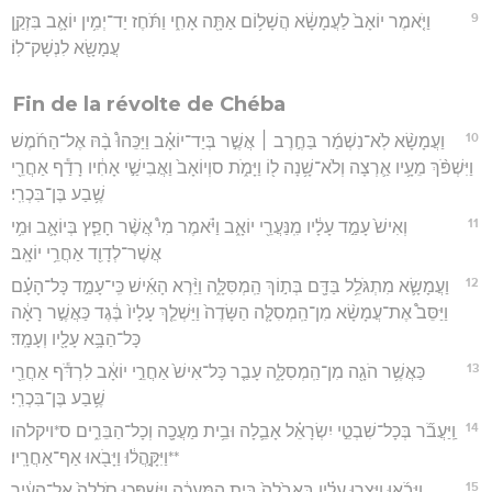
9
וַיֹּ֤אמֶר יוֹאָב֙ לַעֲמָשָׂ֔א הֲשָׁל֥וֹם אַתָּ֖ה אָחִ֑י וַתֹּ֜חֶז יַד־יְמִ֥ין יוֹאָ֛ב בִּזְקַ֥ן
עֲמָשָׂ֖א לִנְשָׁק־לֽוֹ׃
Fin de la révolte de Chéba
10
וַעֲמָשָׂ֨א לֹֽא־נִשְׁמַ֜ר בַּחֶ֣רֶב ׀ אֲשֶׁ֣ר בְּיַד־יוֹאָ֗ב וַיַּכֵּהוּ֩ בָ֨הּ אֶל־הַחֹ֜מֶשׁ
וַיִּשְׁפֹּ֨ךְ מֵעָ֥יו אַ֛רְצָה וְלֹא־שָׁ֥נָה ל֖וֹ וַיָּמֹ֑ת סוְיוֹאָב֙ וַאֲבִישַׁ֣י אָחִ֔יו רָדַ֕ף אַחֲרֵ֖י
שֶׁ֥בַע בֶּן־בִּכְרִֽי׃
11
וְאִישׁ֙ עָמַ֣ד עָלָ֔יו מִֽנַּעֲרֵ֖י יוֹאָ֑ב וַיֹּ֗אמֶר מִי֩ אֲשֶׁ֨ר חָפֵ֧ץ בְּיוֹאָ֛ב וּמִ֥י
אֲשֶׁר־לְדָוִ֖ד אַחֲרֵ֥י יוֹאָֽב׃
12
וַעֲמָשָׂ֛א מִתְגֹּלֵ֥ל בַּדָּ֖ם בְּת֣וֹךְ הַֽמְסִּלָּ֑ה וַיַּ֨רְא הָאִ֜ישׁ כִּֽי־עָמַ֣ד כָּל־הָעָ֗ם
וַיַּסֵּב֩ אֶת־עֲמָשָׂ֨א מִן־הַֽמְסִלָּ֤ה הַשָּׂדֶה֙ וַיַּשְׁלֵ֤ךְ עָלָיו֙ בֶּ֔גֶד כַּאֲשֶׁ֣ר רָאָ֔ה
כָּל־הַבָּ֥א עָלָ֖יו וְעָמָֽד׃
13
כַּאֲשֶׁ֥ר הֹגָ֖ה מִן־הַֽמְסִלָּ֑ה עָבַ֤ר כָּל־אִישׁ֙ אַחֲרֵ֣י יוֹאָ֔ב לִרְדֹּ֕ף אַחֲרֵ֖י
שֶׁ֥בַע בֶּן־בִּכְרִֽי׃
14
וַֽיַּעֲבֹ֞ר בְּכָל־שִׁבְטֵ֣י יִשְׂרָאֵ֗ל אָבֵ֛לָה וּבֵ֥ית מַעֲכָ֖ה וְכָל־הַבֵּרִ֑ים ס*ויקלהו
**וַיִּקָּ֣הֲל֔וּ וַיָּבֹ֖אוּ אַף־אַחֲרָֽיו׃
15
וַיָּבֹ֜אוּ וַיָּצֻ֣רוּ עָלָ֗יו בְּאָבֵ֙לָה֙ בֵּ֣ית הַֽמַּעֲכָ֔ה וַיִּשְׁפְּכ֤וּ סֹֽלְלָה֙ אֶל־הָעִ֔יר