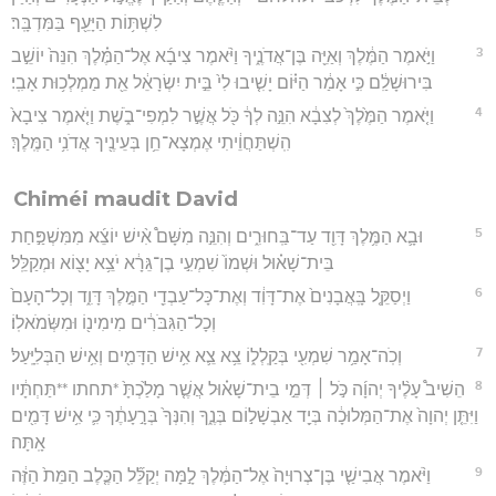
לִשְׁתּ֥וֹת הַיָּעֵ֖ף בַּמִּדְבָּֽר׃
3
וַיֹּ֣אמֶר הַמֶּ֔לֶךְ וְאַיֵּ֖ה בֶּן־אֲדֹנֶ֑יךָ וַיֹּ֨אמֶר צִיבָ֜א אֶל־הַמֶּ֗לֶךְ הִנֵּה֙ יוֹשֵׁ֣ב
בִּירוּשָׁלִַ֔ם כִּ֣י אָמַ֔ר הַיּ֗וֹם יָשִׁ֤יבוּ לִי֙ בֵּ֣ית יִשְׂרָאֵ֔ל אֵ֖ת מַמְלְכ֥וּת אָבִֽי׃
4
וַיֹּ֤אמֶר הַמֶּ֙לֶךְ֙ לְצִבָ֔א הִנֵּ֣ה לְךָ֔ כֹּ֖ל אֲשֶׁ֣ר לִמְפִי־בֹ֑שֶׁת וַיֹּ֤אמֶר צִיבָא֙
הִֽשְׁתַּחֲוֵ֔יתִי אֶמְצָא־חֵ֥ן בְּעֵינֶ֖יךָ אֲדֹנִ֥י הַמֶּֽלֶךְ׃
Chiméi maudit David
5
וּבָ֛א הַמֶּ֥לֶךְ דָּוִ֖ד עַד־בַּֽחוּרִ֑ים וְהִנֵּ֣ה מִשָּׁם֩ אִ֨ישׁ יוֹצֵ֜א מִמִּשְׁפַּ֣חַת
בֵּית־שָׁא֗וּל וּשְׁמוֹ֙ שִׁמְעִ֣י בֶן־גֵּרָ֔א יֹצֵ֥א יָצ֖וֹא וּמְקַלֵּֽל׃
6
וַיְסַקֵּ֤ל בָּֽאֲבָנִים֙ אֶת־דָּוִ֔ד וְאֶת־כָּל־עַבְדֵ֖י הַמֶּ֣לֶךְ דָּוִ֑ד וְכָל־הָעָם֙
וְכָל־הַגִּבֹּרִ֔ים מִימִינ֖וֹ וּמִשְּׂמֹאלֽוֹ׃
7
וְכֹֽה־אָמַ֥ר שִׁמְעִ֖י בְּקַֽלְל֑וֹ צֵ֥א צֵ֛א אִ֥ישׁ הַדָּמִ֖ים וְאִ֥ישׁ הַבְּלִיָּֽעַל׃
8
הֵשִׁיב֩ עָלֶ֨יךָ יְהוָ֜ה כֹּ֣ל ׀ דְּמֵ֣י בֵית־שָׁא֗וּל אֲשֶׁ֤ר מָלַ֙כְתָּ֙ *תחתו **תַּחְתָּ֔יו
וַיִּתֵּ֤ן יְהוָה֙ אֶת־הַמְּלוּכָ֔ה בְּיַ֖ד אַבְשָׁל֣וֹם בְּנֶ֑ךָ וְהִנְּךָ֙ בְּרָ֣עָתֶ֔ךָ כִּ֛י אִ֥ישׁ דָּמִ֖ים
אָֽתָּה׃
9
וַיֹּ֨אמֶר אֲבִישַׁ֤י בֶּן־צְרוּיָה֙ אֶל־הַמֶּ֔לֶךְ לָ֣מָּה יְקַלֵּ֞ל הַכֶּ֤לֶב הַמֵּת֙ הַזֶּ֔ה