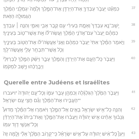
37
כִּמְעַ֞ט יַעֲבֹ֧ר עַבְדְּךָ֛ אֶת־הַיַּרְדֵּ֖ן אֶת־הַמֶּ֑לֶךְ וְלָ֙מָּה֙ יִגְמְלֵ֣נִי הַמֶּ֔לֶךְ
הַגְּמוּלָ֖ה הַזֹּֽאת׃
38
יָֽשָׁב־נָ֤א עַבְדְּךָ֙ וְאָמֻ֣ת בְּעִירִ֔י עִ֛ם קֶ֥בֶר אָבִ֖י וְאִמִּ֑י וְהִנֵּ֣ה ׀ עַבְדְּךָ֣
כִמְהָ֗ם יַֽעֲבֹר֙ עִם־אֲדֹנִ֣י הַמֶּ֔לֶךְ וַעֲשֵׂה־ל֕וֹ אֵ֥ת אֲשֶׁר־ט֖וֹב בְּעֵינֶֽיךָ׃
39
וַיֹּ֣אמֶר הַמֶּ֗לֶךְ אִתִּי֙ יַעֲבֹ֣ר כִּמְהָ֔ם וַאֲנִי֙ אֶעֱשֶׂה־לּ֔וֹ אֶת־הַטּ֖וֹב בְּעֵינֶ֑יךָ
וְכֹ֛ל אֲשֶׁר־תִּבְחַ֥ר עָלַ֖י אֶֽעֱשֶׂה־לָּֽךְ׃
40
וַיַּעֲבֹ֧ר כָּל־הָעָ֛ם אֶת־הַיַּרְדֵּ֖ן וְהַמֶּ֣לֶךְ עָבָ֑ר וַיִּשַּׁ֨ק הַמֶּ֤לֶךְ לְבַרְזִלַּי֙
וַיְבָ֣רֲכֵ֔הוּ וַיָּ֖שָׁב לִמְקֹמֽוֹ׃
Querelle entre Judéens et Israélites
41
וַיַּעֲבֹ֤ר הַמֶּ֙לֶךְ֙ הַגִּלְגָּ֔לָה וְכִמְהָ֖ן עָבַ֣ר עִמּ֑וֹ וְכָל־עַ֤ם יְהוּדָה֙ *ויעברו
**הֶעֱבִ֣ירוּ אֶת־הַמֶּ֔לֶךְ וְגַ֕ם חֲצִ֖י עַ֥ם יִשְׂרָאֵֽל׃
42
וְהִנֵּ֛ה כָּל־אִ֥ישׁ יִשְׂרָאֵ֖ל בָּאִ֣ים אֶל־הַמֶּ֑לֶךְ וַיֹּאמְר֣וּ אֶל־הַמֶּ֡לֶךְ מַדּוּעַ֩
גְּנָב֨וּךָ אַחֵ֜ינוּ אִ֣ישׁ יְהוּדָ֗ה וַיַּעֲבִ֨רוּ אֶת־הַמֶּ֤לֶךְ וְאֶת־בֵּיתוֹ֙ אֶת־הַיַּרְדֵּ֔ן
וְכָל־אַנְשֵׁ֥י דָוִ֖ד עִמּֽוֹ׃
43
וַיַּעַן֩ כָּל־אִ֨ישׁ יְהוּדָ֜ה עַל־אִ֣ישׁ יִשְׂרָאֵ֗ל כִּֽי־קָר֤וֹב הַמֶּ֙לֶךְ֙ אֵלַ֔י וְלָ֤מָּה זֶּה֙