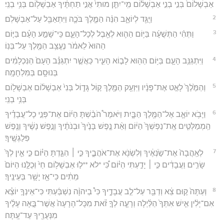
אַבְשָׁלוֹם֙ בְּנִ֣י בְנִ֣י אַבְשָׁל֔וֹם מִֽי־יִתֵּ֤ן מוּתִי֙ אֲנִ֣י תַחְתֶּ֔יךָ אַבְשָׁל֖וֹם בְּנִ֥י בְנִֽי׃
2
וַיֻּגַּ֖ד לְיוֹאָ֑ב הִנֵּ֨ה הַמֶּ֧לֶךְ בֹּכֶ֛ה וַיִּתְאַבֵּ֖ל עַל־אַבְשָׁלֹֽם׃
3
וַתְּהִ֨י הַתְּשֻׁעָ֜ה בַּיּ֥וֹם הַה֛וּא לְאֵ֖בֶל לְכָל־הָעָ֑ם כִּֽי־שָׁמַ֣ע הָעָ֗ם בַּיּ֤וֹם
הַהוּא֙ לֵאמֹ֔ר נֶעֱצַ֥ב הַמֶּ֖לֶךְ עַל־בְּנֽוֹ׃
4
וַיִּתְגַּנֵּ֥ב הָעָ֛ם בַּיּ֥וֹם הַה֖וּא לָב֣וֹא הָעִ֑יר כַּאֲשֶׁ֣ר יִתְגַּנֵּ֗ב הָעָם֙ הַנִּכְלָמִ֔ים
בְּנוּסָ֖ם בַּמִּלְחָמָֽה׃
5
וְהַמֶּ֙לֶךְ֙ לָאַ֣ט אֶת־פָּנָ֔יו וַיִּזְעַ֥ק הַמֶּ֖לֶךְ ק֣וֹל גָּד֑וֹל בְּנִי֙ אַבְשָׁל֔וֹם אַבְשָׁל֖וֹם
בְּנִ֥י בְנִֽי׃
6
וַיָּבֹ֥א יוֹאָ֛ב אֶל־הַמֶּ֖לֶךְ הַבָּ֑יִת וַיֹּאמֶר֩ הֹבַ֨שְׁתָּ הַיּ֜וֹם אֶת־פְּנֵ֣י כָל־עֲבָדֶ֗יךָ
הַֽמְמַלְּטִ֤ים אֶֽת־נַפְשְׁךָ֙ הַיּ֔וֹם וְאֵ֨ת נֶ֤פֶשׁ בָּנֶ֙יךָ֙ וּבְנֹתֶ֔יךָ וְנֶ֣פֶשׁ נָשֶׁ֔יךָ וְנֶ֖פֶשׁ
פִּלַגְשֶֽׁיךָ׃
7
לְאַֽהֲבָה֙ אֶת־שֹׂ֣נְאֶ֔יךָ וְלִשְׂנֹ֖א אֶת־אֹהֲבֶ֑יךָ כִּ֣י ׀ הִגַּ֣דְתָּ הַיּ֗וֹם כִּ֣י אֵ֤ין לְךָ֙
שָׂרִ֣ים וַעֲבָדִ֔ים כִּ֣י ׀ יָדַ֣עְתִּי הַיּ֗וֹם כִּ֠י *לא **ל֣וּ אַבְשָׁל֥וֹם חַי֙ וְכֻלָּ֤נוּ הַיּוֹם֙
מֵתִ֔ים כִּי־אָ֖ז יָשָׁ֥ר בְּעֵינֶֽיךָ׃
8
וְעַתָּה֙ ק֣וּם צֵ֔א וְדַבֵּ֖ר עַל־לֵ֣ב עֲבָדֶ֑יךָ כִּי֩ בַיהוָ֨ה נִשְׁבַּ֜עְתִּי כִּי־אֵינְךָ֣ יוֹצֵ֗א
אִם־יָלִ֨ין אִ֤ישׁ אִתְּךָ֙ הַלַּ֔יְלָה וְרָעָ֧ה לְךָ֣ זֹ֗את מִכָּל־הָרָעָה֙ אֲשֶׁר־בָּ֣אָה עָלֶ֔יךָ
מִנְּעֻרֶ֖יךָ עַד־עָֽתָּה׃