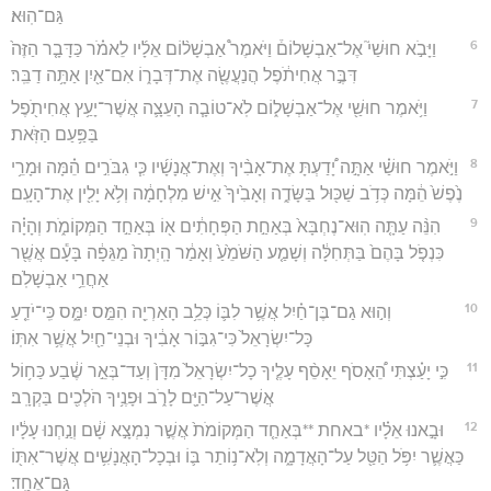
גַּם־הֽוּא׃
6
וַיָּבֹ֣א חוּשַׁי֮ אֶל־אַבְשָׁלוֹם֒ וַיֹּאמֶר֩ אַבְשָׁל֨וֹם אֵלָ֜יו לֵאמֹ֗ר כַּדָּבָ֤ר הַזֶּה֙
דִּבֶּ֣ר אֲחִיתֹ֔פֶל הֲנַעֲשֶׂ֖ה אֶת־דְּבָר֑וֹ אִם־אַ֖יִן אַתָּ֥ה דַבֵּֽר׃
7
וַיֹּ֥אמֶר חוּשַׁ֖י אֶל־אַבְשָׁל֑וֹם לֹֽא־טוֹבָ֧ה הָעֵצָ֛ה אֲשֶׁר־יָעַ֥ץ אֲחִיתֹ֖פֶל
בַּפַּ֥עַם הַזֹּֽאת׃
8
וַיֹּ֣אמֶר חוּשַׁ֗י אַתָּ֣ה יָ֠דַעְתָּ אֶת־אָבִ֨יךָ וְאֶת־אֲנָשָׁ֜יו כִּ֧י גִבֹּרִ֣ים הֵ֗מָּה וּמָרֵ֥י
נֶ֙פֶשׁ֙ הֵ֔מָּה כְּדֹ֥ב שַׁכּ֖וּל בַּשָּׂדֶ֑ה וְאָבִ֙יךָ֙ אִ֣ישׁ מִלְחָמָ֔ה וְלֹ֥א יָלִ֖ין אֶת־הָעָֽם׃
9
הִנֵּ֨ה עַתָּ֤ה הֽוּא־נֶחְבָּא֙ בְּאַחַ֣ת הַפְּחָתִ֔ים א֖וֹ בְּאַחַ֣ד הַמְּקוֹמֹ֑ת וְהָיָ֗ה
כִּנְפֹ֤ל בָּהֶם֙ בַּתְּחִלָּ֔ה וְשָׁמַ֤ע הַשֹּׁמֵ֙עַ֙ וְאָמַ֔ר הָֽיְתָה֙ מַגֵּפָ֔ה בָּעָ֕ם אֲשֶׁ֖ר
אַחֲרֵ֥י אַבְשָׁלֹֽם׃
10
וְה֣וּא גַם־בֶּן־חַ֗יִל אֲשֶׁ֥ר לִבּ֛וֹ כְּלֵ֥ב הָאַרְיֵ֖ה הִמֵּ֣ס יִמָּ֑ס כִּֽי־יֹדֵ֤עַ
כָּל־יִשְׂרָאֵל֙ כִּי־גִבּ֣וֹר אָבִ֔יךָ וּבְנֵי־חַ֖יִל אֲשֶׁ֥ר אִתּֽוֹ׃
11
כִּ֣י יָעַ֗צְתִּי הֵ֠אָסֹף יֵאָסֵ֨ף עָלֶ֤יךָ כָל־יִשְׂרָאֵל֙ מִדָּן֙ וְעַד־בְּאֵ֣ר שֶׁ֔בַע כַּח֥וֹל
אֲשֶׁר־עַל־הַיָּ֖ם לָרֹ֑ב וּפָנֶ֥יךָ הֹלְכִ֖ים בַּקְרָֽב׃
12
וּבָ֣אנוּ אֵלָ֗יו *באחת **בְּאַחַ֤ד הַמְּקוֹמֹת֙ אֲשֶׁ֣ר נִמְצָ֣א שָׁ֔ם וְנַ֣חְנוּ עָלָ֔יו
כַּאֲשֶׁ֛ר יִפֹּ֥ל הַטַּ֖ל עַל־הָאֲדָמָ֑ה וְלֹֽא־נ֥וֹתַר בּ֛וֹ וּבְכָל־הָאֲנָשִׁ֥ים אֲשֶׁר־אִתּ֖וֹ
גַּם־אֶחָֽד׃