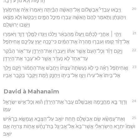
הָֽרִפ֑וֹת וְלֹ֥א נוֹדַ֖ע דָּבָֽר׃
20
וַיָּבֹ֣אוּ עַבְדֵי֩ אַבְשָׁל֨וֹם אֶֽל־הָאִשָּׁ֜ה הַבַּ֗יְתָה וַיֹּֽאמְרוּ֙ אַיֵּ֗ה אֲחִימַ֙עַץ֙
וִיה֣וֹנָתָ֔ן וַתֹּ֤אמֶר לָהֶם֙ הָֽאִשָּׁ֔ה עָבְר֖וּ מִיכַ֣ל הַמָּ֑יִם וַיְבַקְשׁוּ֙ וְלֹ֣א מָצָ֔אוּ
וַיָּשֻׁ֖בוּ יְרוּשָׁלִָֽם׃
21
וַיְהִ֣י ׀ אַחֲרֵ֣י לֶכְתָּ֗ם וַֽיַּעֲלוּ֙ מֵֽהַבְּאֵ֔ר וַיֵּ֣לְכ֔וּ וַיַּגִּ֖דוּ לַמֶּ֣לֶךְ דָּוִ֑ד וַיֹּאמְר֣וּ
אֶל־דָּוִ֗ד ק֣וּמוּ וְעִבְר֤וּ מְהֵרָה֙ אֶת־הַמַּ֔יִם כִּי־כָ֛כָה יָעַ֥ץ עֲלֵיכֶ֖ם אֲחִיתֹֽפֶל׃
22
וַיָּ֣קָם דָּוִ֗ד וְכָל־הָעָם֙ אֲשֶׁ֣ר אִתּ֔וֹ וַיַּעַבְר֖וּ אֶת־הַיַּרְדֵּ֑ן עַד־א֣וֹר הַבֹּ֗קֶר
עַד־אַחַד֙ לֹ֣א נֶעְדָּ֔ר אֲשֶׁ֥ר לֹא־עָבַ֖ר אֶת־הַיַּרְדֵּֽן׃
23
וַאֲחִיתֹ֣פֶל רָאָ֗ה כִּ֣י לֹ֣א נֶעֶשְׂתָה֮ עֲצָתוֹ֒ וַיַּחֲבֹ֣שׁ אֶֽת־הַחֲמ֗וֹר וַיָּ֜קָם וַיֵּ֤לֶךְ
אֶל־בֵּיתוֹ֙ אֶל־עִיר֔וֹ וַיְצַ֥ו אֶל־בֵּית֖וֹ וַיֵּחָנַ֑ק וַיָּ֕מָת וַיִּקָּבֵ֖ר בְּקֶ֥בֶר אָבִֽיו׃
David à Mahanaïm
24
וְדָוִ֖ד בָּ֣א מַחֲנָ֑יְמָה וְאַבְשָׁלֹ֗ם עָבַר֙ אֶת־הַיַּרְדֵּ֔ן ה֕וּא וְכָל־אִ֥ישׁ יִשְׂרָאֵ֖ל
עִמּֽוֹ׃
25
וְאֶת־עֲמָשָׂ֗א שָׂ֧ם אַבְשָׁלֹ֛ם תַּ֥חַת יוֹאָ֖ב עַל־הַצָּבָ֑א וַעֲמָשָׂ֣א בֶן־אִ֗ישׁ
וּשְׁמוֹ֙ יִתְרָ֣א הַיִּשְׂרְאֵלִ֔י אֲשֶׁר־בָּא֙ אֶל־אֲבִיגַ֣ל בַּת־נָחָ֔שׁ אֲח֥וֹת צְרוּיָ֖ה אֵ֥ם
יוֹאָֽב׃