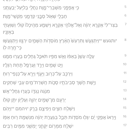
5
כִּ֥י אֲפָפֻ֖נִי מִשְׁבְּרֵי־מָ֑וֶת נַחֲלֵ֥י בְלִיַּ֖עַל יְבַעֲתֻֽנִי׃
6
חֶבְלֵ֥י שְׁא֖וֹל סַבֻּ֑נִי קִדְּמֻ֖נִי מֹֽקְשֵׁי־מָֽוֶת׃
7
בַּצַּר־לִי֙ אֶקְרָ֣א יְהוָ֔ה וְאֶל־אֱלֹהַ֖י אֶקְרָ֑א וַיִּשְׁמַ֤ע מֵהֵֽיכָלוֹ֙ קוֹלִ֔י וְשַׁוְעָתִ֖י
בְּאָזְנָֽיו׃
8
*ותגעש **וַיִּתְגָּעַ֤שׁ וַתִּרְעַשׁ֙ הָאָ֔רֶץ מוֹסְד֥וֹת הַשָּׁמַ֖יִם יִרְגָּ֑זוּ וַיִּֽתְגָּעֲשׁ֖וּ
כִּֽי־חָ֥רָה לֽוֹ׃
9
עָלָ֤ה עָשָׁן֙ בְּאַפּ֔וֹ וְאֵ֥שׁ מִפִּ֖יו תֹּאכֵ֑ל גֶּחָלִ֖ים בָּעֲר֥וּ מִמֶּֽנּוּ׃
10
וַיֵּ֥ט שָׁמַ֖יִם וַיֵּרַ֑ד וַעֲרָפֶ֖ל תַּ֥חַת רַגְלָֽיו׃
11
וַיִּרְכַּ֥ב עַל־כְּר֖וּב וַיָּעֹ֑ף וַיֵּרָ֖א עַל־כַּנְפֵי־רֽוּחַ׃
12
וַיָּ֥שֶׁת חֹ֛שֶׁךְ סְבִיבֹתָ֖יו סֻכּ֑וֹת חַֽשְׁרַת־מַ֖יִם עָבֵ֥י שְׁחָקִֽים׃
13
מִנֹּ֖גַהּ נֶגְדּ֑וֹ בָּעֲר֖וּ גַּחֲלֵי־אֵֽשׁ׃
14
יַרְעֵ֥ם מִן־שָׁמַ֖יִם יְהוָ֑ה וְעֶלְי֖וֹן יִתֵּ֥ן קוֹלֽוֹ׃
15
וַיִּשְׁלַ֥ח חִצִּ֖ים וַיְפִיצֵ֑ם בָּרָ֖ק *ויהמם **וַיָּהֹֽם׃
16
וַיֵּֽרָאוּ֙ אֲפִ֣קֵי יָ֔ם יִגָּל֖וּ מֹסְד֣וֹת תֵּבֵ֑ל בְּגַעֲרַ֣ת יְהוָ֔ה מִנִּשְׁמַ֖ת ר֥וּחַ אַפּֽוֹ׃
17
יִשְׁלַ֥ח מִמָּר֖וֹם יִקָּחֵ֑נִי יַֽמְשֵׁ֖נִי מִמַּ֥יִם רַבִּֽים׃