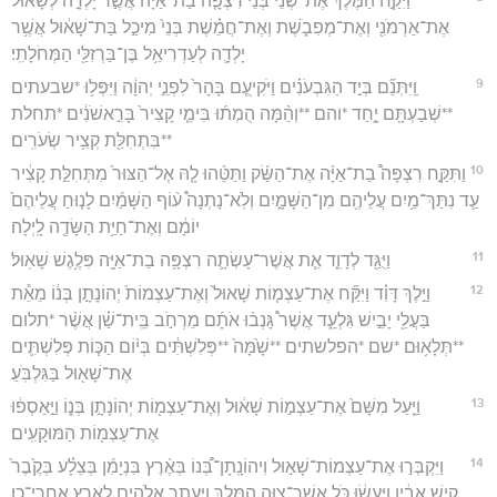
וַיִּקַּ֣ח הַמֶּ֡לֶךְ אֶת־שְׁ֠נֵי בְּנֵ֨י רִצְפָּ֤ה בַת־אַיָּה֙ אֲשֶׁ֣ר יָלְדָ֣ה לְשָׁא֔וּל
אֶת־אַרְמֹנִ֖י וְאֶת־מְפִבֹ֑שֶׁת וְאֶת־חֲמֵ֗שֶׁת בְּנֵי֙ מִיכַ֣ל בַּת־שָׁא֔וּל אֲשֶׁ֥ר
יָלְדָ֛ה לְעַדְרִיאֵ֥ל בֶּן־בַּרְזִלַּ֖י הַמְּחֹלָתִֽי׃
9
וַֽיִּתְּנֵ֞ם בְּיַ֣ד הַגִּבְעֹנִ֗ים וַיֹּקִיעֻ֤ם בָּהָר֙ לִפְנֵ֣י יְהוָ֔ה וַיִּפְּל֥וּ *שבעתים
**שְׁבַעְתָּ֖ם יָ֑חַד *והם **וְהֵ֨מָּה הֻמְת֜וּ בִּימֵ֤י קָצִיר֙ בָּרִ֣אשֹׁנִ֔ים *תחלת
**בִּתְחִלַּ֖ת קְצִ֥יר שְׂעֹרִֽים׃
10
וַתִּקַּ֣ח רִצְפָּה֩ בַת־אַיָּ֨ה אֶת־הַשַּׂ֜ק וַתַּטֵּ֨הוּ לָ֤הּ אֶל־הַצּוּר֙ מִתְּחִלַּ֣ת קָצִ֔יר
עַ֛ד נִתַּךְ־מַ֥יִם עֲלֵיהֶ֖ם מִן־הַשָּׁמָ֑יִם וְלֹֽא־נָתְנָה֩ ע֨וֹף הַשָּׁמַ֜יִם לָנ֤וּחַ עֲלֵיהֶם֙
יוֹמָ֔ם וְאֶת־חַיַּ֥ת הַשָּׂדֶ֖ה לָֽיְלָה׃
11
וַיֻּגַּ֖ד לְדָוִ֑ד אֵ֧ת אֲשֶׁר־עָשְׂתָ֛ה רִצְפָּ֥ה בַת־אַיָּ֖ה פִּלֶ֥גֶשׁ שָׁאֽוּל׃
12
וַיֵּ֣לֶךְ דָּוִ֗ד וַיִּקַּ֞ח אֶת־עַצְמ֤וֹת שָׁאוּל֙ וְאֶת־עַצְמוֹת֙ יְהוֹנָתָ֣ן בְּנ֔וֹ מֵאֵ֕ת
בַּעֲלֵ֖י יָבֵ֣ישׁ גִּלְעָ֑ד אֲשֶׁר֩ גָּנְב֨וּ אֹתָ֜ם מֵרְחֹ֣ב בֵּֽית־שַׁ֗ן אֲשֶׁ֨ר *תלום
**תְּלָא֥וּם *שם *הפלשתים **שָׁ֙מָּה֙ **פְּלִשְׁתִּ֔ים בְּי֨וֹם הַכּ֧וֹת פְּלִשְׁתִּ֛ים
אֶת־שָׁא֖וּל בַּגִּלְבֹּֽעַ׃
13
וַיַּ֤עַל מִשָּׁם֙ אֶת־עַצְמ֣וֹת שָׁא֔וּל וְאֶת־עַצְמ֖וֹת יְהוֹנָתָ֣ן בְּנ֑וֹ וַיַּ֣אַסְפ֔וּ
אֶת־עַצְמ֖וֹת הַמּוּקָעִֽים׃
14
וַיִּקְבְּר֣וּ אֶת־עַצְמוֹת־שָׁא֣וּל וִיהוֹנָֽתָן־בְּ֠נוֹ בְּאֶ֨רֶץ בִּנְיָמִ֜ן בְּצֵלָ֗ע בְּקֶ֙בֶר֙
קִ֣ישׁ אָבִ֔יו וַֽיַּעֲשׂ֔וּ כֹּ֥ל אֲשֶׁר־צִוָּ֖ה הַמֶּ֑לֶךְ וַיֵּעָתֵ֧ר אֱלֹהִ֛ים לָאָ֖רֶץ אַֽחֲרֵי־כֵֽן׃