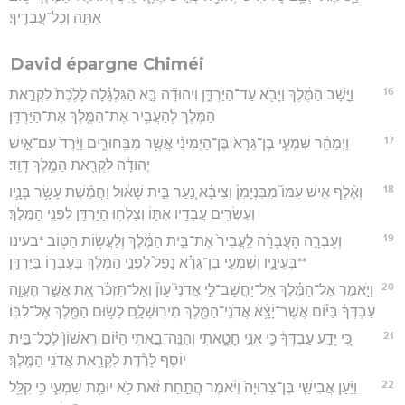
אַתָּ֖ה וְכָל־עֲבָדֶֽיךָ׃
David épargne Chiméi
16
וַיָּ֣שָׁב הַמֶּ֔לֶךְ וַיָּבֹ֖א עַד־הַיַּרְדֵּ֑ן וִיהוּדָ֞ה בָּ֣א הַגִּלְגָּ֗לָה לָלֶ֙כֶת֙ לִקְרַ֣את
הַמֶּ֔לֶךְ לְהַעֲבִ֥יר אֶת־הַמֶּ֖לֶךְ אֶת־הַיַּרְדֵּֽן׃
17
וַיְמַהֵ֗ר שִׁמְעִ֤י בֶן־גֵּרָא֙ בֶּן־הַיְמִינִ֔י אֲשֶׁ֖ר מִבַּֽחוּרִ֑ים וַיֵּ֙רֶד֙ עִם־אִ֣ישׁ
יְהוּדָ֔ה לִקְרַ֖את הַמֶּ֥לֶךְ דָּוִֽד׃
18
וְאֶ֨לֶף אִ֣ישׁ עִמּוֹ֮ מִבִּנְיָמִן֒ וְצִיבָ֗א נַ֚עַר בֵּ֣ית שָׁא֔וּל וַחֲמֵ֨שֶׁת עָשָׂ֥ר בָּנָ֛יו
וְעֶשְׂרִ֥ים עֲבָדָ֖יו אִתּ֑וֹ וְצָלְח֥וּ הַיַּרְדֵּ֖ן לִפְנֵ֥י הַמֶּֽלֶךְ׃
19
וְעָבְרָ֣ה הָעֲבָרָ֗ה לַֽעֲבִיר֙ אֶת־בֵּ֣ית הַמֶּ֔לֶךְ וְלַעֲשׂ֥וֹת הַטּ֖וֹב *בעינו
**בְּעֵינָ֑יו וְשִׁמְעִ֣י בֶן־גֵּרָ֗א נָפַל֙ לִפְנֵ֣י הַמֶּ֔לֶךְ בְּעָבְר֖וֹ בַּיַּרְדֵּֽן׃
20
וַיֹּ֣אמֶר אֶל־הַמֶּ֗לֶךְ אַל־יַחֲשָׁב־לִ֣י אֲדֹנִי֮ עָוֺן֒ וְאַל־תִּזְכֹּ֗ר אֵ֚ת אֲשֶׁ֣ר הֶעֱוָ֣ה
עַבְדְּךָ֔ בַּיּ֕וֹם אֲשֶׁר־יָׄצָ֥ׄאׄ אֲדֹנִֽי־הַמֶּ֖לֶךְ מִירֽוּשָׁלִָ֑ם לָשׂ֥וּם הַמֶּ֖לֶךְ אֶל־לִבּֽוֹ׃
21
כִּ֚י יָדַ֣ע עַבְדְּךָ֔ כִּ֖י אֲנִ֣י חָטָ֑אתִי וְהִנֵּֽה־בָ֣אתִי הַיּ֗וֹם רִאשׁוֹן֙ לְכָל־בֵּ֣ית
יוֹסֵ֔ף לָרֶ֕דֶת לִקְרַ֖את אֲדֹנִ֥י הַמֶּֽלֶךְ׃
22
וַיַּ֨עַן אֲבִישַׁ֤י בֶּן־צְרוּיָה֙ וַיֹּ֔אמֶר הֲתַ֣חַת זֹ֔את לֹ֥א יוּמַ֖ת שִׁמְעִ֑י כִּ֥י קִלֵּ֖ל