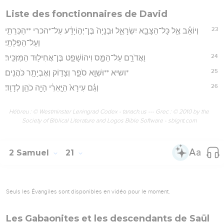
Liste des fonctionnaires de David
23
וְיוֹאָ֕ב אֶ֥ל כָּל־הַצָּבָ֖א יִשְׂרָאֵ֑ל וּבְנָיָה֙ בֶּן־יְה֣וֹיָדָ֔ע עַל־*הכרי **הַכְּרֵתִ֖י
וְעַל־הַפְּלֵתִֽי׃
24
וַאֲדֹרָ֖ם עַל־הַמַּ֑ס וִיהוֹשָׁפָ֥ט בֶּן־אֲחִיל֖וּד הַמַּזְכִּֽיר׃
25
*ושיא **וּשְׁוָ֖א סֹפֵ֑ר וְצָד֥וֹק וְאֶבְיָתָ֖ר כֹּהֲנִֽים׃
26
וְגַ֗ם עִירָא֙ הַיָּ֣אִרִ֔י הָיָ֥ה כֹהֵ֖ן לְדָוִֽד׃
Hébreu : © Westminster Leningrad Codex - tanach.us --- Grec : © 2010 by the
Society of Biblical Literature and Logos Bible Software - sblgnt.com
2 Samuel
21
Seuls les Évangiles sont disponibles en vidéo pour le moment.
Les Gabaonites et les descendants de Saül