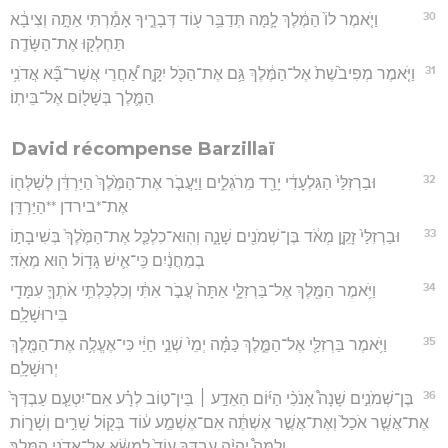
30
וַיֹּ֤אמֶר לוֹ֙ הַמֶּ֔לֶךְ לָ֛מָּה תְּדַבֵּ֥ר ע֖וֹד דְּבָרֶ֑יךָ אָמַ֕רְתִּי אַתָּ֣ה וְצִיבָ֔א
תַּחְלְק֖וּ אֶת־הַשָּׂדֶֽה׃
31
וַיֹּ֤אמֶר מְפִיבֹ֙שֶׁת֙ אֶל־הַמֶּ֔לֶךְ גַּ֥ם אֶת־הַכֹּ֖ל יִקָּ֑ח אַ֠חֲרֵי אֲשֶׁר־בָּ֞א אֲדֹנִ֥י
הַמֶּ֛לֶך בְּשָׁל֖וֹם אֶל־בֵּיתֽוֹ׃
David récompense Barzillaï
32
וּבַרְזִלַּי֙ הַגִּלְעָדִ֔י יָרַ֖ד מֵרֹגְלִ֑ים וַיַּעֲבֹ֤ר אֶת־הַמֶּ֙לֶךְ֙ הַיַּרְדֵּ֔ן לְשַׁלְּח֖וֹ
אֶת־*בירדן **הַיַּרְדֵּֽן׃
33
וּבַרְזִלַּי֙ זָקֵ֣ן מְאֹ֔ד בֶּן־שְׁמֹנִ֖ים שָׁנָ֑ה וְהֽוּא־כִלְכַּ֤ל אֶת־הַמֶּ֙לֶךְ֙ בְּשִׁיבָת֣וֹ
בְמַחֲנַ֔יִם כִּֽי־אִ֛ישׁ גָּד֥וֹל ה֖וּא מְאֹֽד׃
34
וַיֹּ֥אמֶר הַמֶּ֖לֶךְ אֶל־בַּרְזִלָּ֑י אַתָּה֙ עֲבֹ֣ר אִתִּ֔י וְכִלְכַּלְתִּ֥י אֹתְךָ֛ עִמָּדִ֖י
בִּירוּשָׁלִָֽם׃
35
וַיֹּ֥אמֶר בַּרְזִלַּ֖י אֶל־הַמֶּ֑לֶךְ כַּמָּ֗ה יְמֵי֙ שְׁנֵ֣י חַיַּ֔י כִּי־אֶעֱלֶ֥ה אֶת־הַמֶּ֖לֶךְ
יְרוּשָׁלִָֽם׃
36
בֶּן־שְׁמֹנִ֣ים שָׁנָה֩ אָנֹכִ֨י הַיּ֜וֹם הַאֵדַ֣ע ׀ בֵּין־ט֣וֹב לְרָ֗ע אִם־יִטְעַ֤ם עַבְדְּךָ֙
אֶת־אֲשֶׁ֤ר אֹכַל֙ וְאֶת־אֲשֶׁ֣ר אֶשְׁתֶּ֔ה אִם־אֶשְׁמַ֣ע ע֔וֹד בְּק֖וֹל שָׁרִ֣ים וְשָׁר֑וֹת
וְלָמָּה֩ יִֽהְיֶ֨ה עַבְדְּךָ֥ עוֹד֙ לְמַשָּׂ֔א אֶל־אֲדֹנִ֖י הַמֶּֽלֶךְ׃