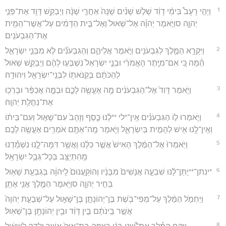
1
וַיְהִ֣י רָעָב֩ בִּימֵ֨י דָוִ֜ד שָׁלֹ֣שׁ שָׁנִ֗ים שָׁנָה֙ אַחֲרֵ֣י שָׁנָ֔ה וַיְבַקֵּ֥שׁ דָּוִ֖ד אֶת־פְּנֵ֣י
יְהוָ֑ה סוַיֹּ֣אמֶר יְהוָ֗ה אֶל־שָׁאוּל֙ וְאֶל־בֵּ֣ית הַדָּמִ֔ים עַל־אֲשֶׁר־הֵמִ֖ית
אֶת־הַגִּבְעֹנִֽים׃
2
וַיִּקְרָ֥א הַמֶּ֛לֶךְ לַגִּבְעֹנִ֖ים וַיֹּ֣אמֶר אֲלֵיהֶ֑ם וְהַגִּבְעֹנִ֞ים לֹ֣א מִבְּנֵ֧י יִשְׂרָאֵ֣ל
הֵ֗מָּה כִּ֚י אִם־מִיֶּ֣תֶר הָאֱמֹרִ֔י וּבְנֵ֤י יִשְׂרָאֵל֙ נִשְׁבְּע֣וּ לָהֶ֔ם וַיְבַקֵּ֤שׁ שָׁאוּל֙
לְהַכֹּתָ֔ם בְּקַנֹּאת֥וֹ לִבְנֵֽי־יִשְׂרָאֵ֖ל וִיהוּדָֽה׃
3
וַיֹּ֤אמֶר דָּוִד֙ אֶל־הַגִּבְעֹנִ֔ים מָ֥ה אֶעֱשֶׂ֖ה לָכֶ֑ם וּבַמָּ֣ה אֲכַפֵּ֔ר וּבָרְכ֖וּ
אֶת־נַחֲלַ֥ת יְהוָֽה׃
4
וַיֹּ֧אמְרוּ ל֣וֹ הַגִּבְעֹנִ֗ים אֵֽין־*לי **לָ֜נוּ כֶּ֤סֶף וְזָהָב֙ עִם־שָׁא֣וּל וְעִם־בֵּית֔וֹ
וְאֵֽין־לָ֥נוּ אִ֖ישׁ לְהָמִ֣ית בְּיִשְׂרָאֵ֑ל וַיֹּ֛אמֶר מָֽה־אַתֶּ֥ם אֹמְרִ֖ים אֶעֱשֶׂ֥ה לָכֶֽם׃
5
וַיֹּֽאמְרוּ֙ אֶל־הַמֶּ֔לֶךְ הָאִישׁ֙ אֲשֶׁ֣ר כִּלָּ֔נוּ וַאֲשֶׁ֖ר דִּמָּה־לָ֑נוּ נִשְׁמַ֕דְנוּ
מֵֽהִתְיַצֵּ֖ב בְּכָל־גְּבֻ֥ל יִשְׂרָאֵֽל׃
6
*ינתן־**יֻתַּן־לָ֜נוּ שִׁבְעָ֤ה אֲנָשִׁים֙ מִבָּנָ֔יו וְהוֹקַֽעֲנוּם֙ לַֽיהוָ֔ה בְּגִבְעַ֥ת שָׁא֖וּל
בְּחִ֣יר יְהוָ֑ה סוַיֹּ֥אמֶר הַמֶּ֖לֶךְ אֲנִ֥י אֶתֵּֽן׃
7
וַיַּחְמֹ֣ל הַמֶּ֔לֶךְ עַל־מְפִי־בֹ֖שֶׁת בֶּן־יְהוֹנָתָ֣ן בֶּן־שָׁא֑וּל עַל־שְׁבֻעַ֤ת יְהוָה֙
אֲשֶׁ֣ר בֵּֽינֹתָ֔ם בֵּ֣ין דָּוִ֔ד וּבֵ֖ין יְהוֹנָתָ֥ן בֶּן־שָׁאֽוּל׃
8