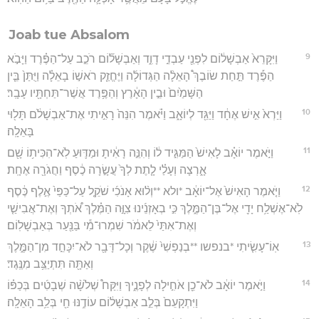
Joab tue Absalom
9
וַיִּקָּרֵא֙ אַבְשָׁל֔וֹם לִפְנֵ֖י עַבְדֵ֣י דָוִ֑ד וְאַבְשָׁל֞וֹם רֹכֵ֣ב עַל־הַפֶּ֗רֶד וַיָּבֹ֣א
הַפֶּ֡רֶד תַּ֣חַת שׂוֹבֶךְ֩ הָאֵלָ֨ה הַגְּדוֹלָ֜ה וַיֶּחֱזַ֧ק רֹאשׁ֣וֹ בָאֵלָ֗ה וַיֻּתַּן֙ בֵּ֤ין
הַשָּׁמַ֙יִם֙ וּבֵ֣ין הָאָ֔רֶץ וְהַפֶּ֥רֶד אֲשֶׁר־תַּחְתָּ֖יו עָבָֽר׃
10
וַיַּרְא֙ אִ֣ישׁ אֶחָ֔ד וַיַּגֵּ֖ד לְיוֹאָ֑ב וַיֹּ֗אמֶר הִנֵּה֙ רָאִ֣יתִי אֶת־אַבְשָׁלֹ֔ם תָּל֖וּי
בָּאֵלָֽה׃
11
וַיֹּ֣אמֶר יוֹאָ֗ב לָאִישׁ֙ הַמַּגִּ֣יד ל֔וֹ וְהִנֵּ֣ה רָאִ֔יתָ וּמַדּ֛וּעַ לֹֽא־הִכִּית֥וֹ שָׁ֖ם
אָ֑רְצָה וְעָלַ֗י לָ֤תֶת לְךָ֙ עֲשָׂ֣רָה כֶ֔סֶף וַחֲגֹרָ֖ה אֶחָֽת׃
12
וַיֹּ֤אמֶר הָאִישׁ֙ אֶל־יוֹאָ֔ב *ולא **וְל֨וּא אָנֹכִ֜י שֹׁקֵ֤ל עַל־כַּפַּי֙ אֶ֣לֶף כֶּ֔סֶף
לֹֽא־אֶשְׁלַ֥ח יָדִ֖י אֶל־בֶּן־הַמֶּ֑לֶךְ כִּ֣י בְאָזְנֵ֜ינוּ צִוָּ֣ה הַמֶּ֗לֶךְ אֹ֠תְךָ וְאֶת־אֲבִישַׁ֤י
וְאֶת־אִתַּי֙ לֵאמֹ֔ר שִׁמְרוּ־מִ֕י בַּנַּ֖עַר בְּאַבְשָׁלֽוֹם׃
13
אֽוֹ־עָשִׂ֤יתִי *בנפשו **בְנַפְשִׁי֙ שֶׁ֔קֶר וְכָל־דָּבָ֖ר לֹא־יִכָּחֵ֣ד מִן־הַמֶּ֑לֶךְ
וְאַתָּ֖ה תִּתְיַצֵּ֥ב מִנֶּֽגֶד׃
14
וַיֹּ֣אמֶר יוֹאָ֔ב לֹא־כֵ֖ן אֹחִ֣ילָה לְפָנֶ֑יךָ וַיִּקַּח֩ שְׁלֹשָׁ֨ה שְׁבָטִ֜ים בְּכַפּ֗וֹ
וַיִּתְקָעֵם֙ בְּלֵ֣ב אַבְשָׁל֔וֹם עוֹדֶ֥נּוּ חַ֖י בְּלֵ֥ב הָאֵלָֽה׃