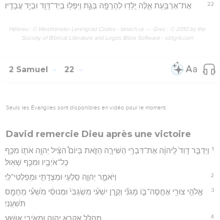
22
אֶת־אַרְבַּ֥עַת אֵ֛לֶּה יֻלְּד֥וּ לְהָרָפָ֖ה בְּגַ֑ת וַיִּפְּל֥וּ בְיַד־דָּוִ֖ד וּבְיַ֥ד עֲבָדָֽיו׃
Hébreu : © Westminster Leningrad Codex - tanach.us --- Grec : © 2010 by the
Society of Biblical Literature and Logos Bible Software - sblgnt.com
2 Samuel
22
Seuls les Évangiles sont disponibles en vidéo pour le moment.
David remercie Dieu après une victoire
1
וַיְדַבֵּ֤ר דָּוִד֙ לַֽיהוָ֔ה אֶת־דִּבְרֵ֖י הַשִּׁירָ֣ה הַזֹּ֑את בְּיוֹם֩ הִצִּ֨יל יְהוָ֥ה אֹת֛וֹ מִכַּ֥ף
כָּל־אֹיְבָ֖יו וּמִכַּ֥ף שָׁאֽוּל׃
2
וַיֹּאמַ֑ר יְהוָ֛ה סַֽלְעִ֥י וּמְצֻדָתִ֖י וּמְפַלְטִי־לִֽי׃
3
אֱלֹהֵ֥י צוּרִ֖י אֶחֱסֶה־בּ֑וֹ מָגִנִּ֞י וְקֶ֣רֶן יִשְׁעִ֗י מִשְׂגַּבִּי֙ וּמְנוּסִ֔י מֹשִׁעִ֕י מֵחָמָ֖ס
תֹּשִׁעֵֽנִי׃
4
מְהֻלָּ֖ל אֶקְרָ֣א יְהוָ֑ה וּמֵאֹיְבַ֖י אִוָּשֵֽׁעַ׃