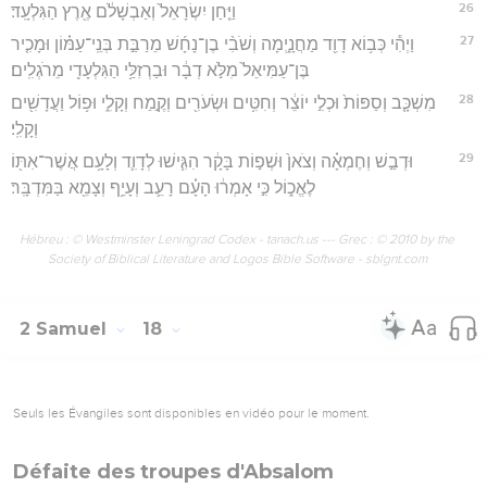
26
וַיִּ֤חַן יִשְׂרָאֵל֙ וְאַבְשָׁלֹ֔ם אֶ֖רֶץ הַגִּלְעָֽד׃
27
וַיְהִ֕י כְּב֥וֹא דָוִ֖ד מַחֲנָ֑יְמָה וְשֹׁבִ֨י בֶן־נָחָ֜שׁ מֵרַבַּ֣ת בְּנֵֽי־עַמּ֗וֹן וּמָכִ֤יר
בֶּן־עַמִּיאֵל֙ מִלֹּ֣א דְבָ֔ר וּבַרְזִלַּ֥י הַגִּלְעָדִ֖י מֵרֹגְלִֽים׃
28
מִשְׁכָּ֤ב וְסַפּוֹת֙ וּכְלִ֣י יוֹצֵ֔ר וְחִטִּ֥ים וּשְׂעֹרִ֖ים וְקֶ֣מַח וְקָלִ֑י וּפ֥וֹל וַעֲדָשִׁ֖ים
וְקָלִֽי׃
29
וּדְבַ֣שׁ וְחֶמְאָ֗ה וְצֹאן֙ וּשְׁפ֣וֹת בָּקָ֔ר הִגִּ֧ישׁוּ לְדָוִ֛ד וְלָעָ֥ם אֲשֶׁר־אִתּ֖וֹ
לֶאֱכ֑וֹל כִּ֣י אָמְר֔וּ הָעָ֗ם רָעֵ֛ב וְעָיֵ֥ף וְצָמֵ֖א בַּמִּדְבָּֽר׃
Hébreu : © Westminster Leningrad Codex - tanach.us --- Grec : © 2010 by the
Society of Biblical Literature and Logos Bible Software - sblgnt.com
2 Samuel
18
Seuls les Évangiles sont disponibles en vidéo pour le moment.
Défaite des troupes d'Absalom