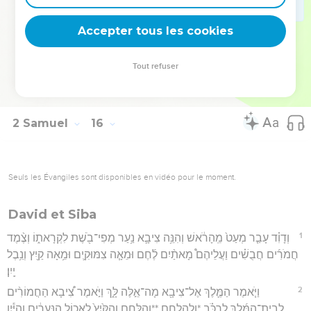
וּשְׁלַחְתֶּ֤ם בְּיָדָם֙ אֵלַ֔י כָּל־דָּבָ֖ר אֲשֶׁ֥ר תִּשְׁמָֽעוּ׃
Accepter tous les cookies
37
וַיָּבֹ֥א חוּשַׁ֛י רֵעֶ֥ה דָוִ֖ד הָעִ֑יר וְאַבְשָׁלֹ֔ם יָבֹ֖א יְרוּשָׁלִָֽם׃
Hébreu : © Westminster Leningrad Codex - tanach.us --- Grec : © 2010 by the
Tout refuser
Society of Biblical Literature and Logos Bible Software - sblgnt.com
2 Samuel
16
Seuls les Évangiles sont disponibles en vidéo pour le moment.
David et Siba
1
וְדָוִ֗ד עָבַ֤ר מְעַט֙ מֵֽהָרֹ֔אשׁ וְהִנֵּ֥ה צִיבָ֛א נַ֥עַר מְפִי־בֹ֖שֶׁת לִקְרָאת֑וֹ וְצֶ֨מֶד
חֲמֹרִ֜ים חֲבֻשִׁ֗ים וַעֲלֵיהֶם֩ מָאתַ֨יִם לֶ֜חֶם וּמֵאָ֧ה צִמּוּקִ֛ים וּמֵ֥אָה קַ֖יִץ וְנֵ֥בֶל
יָֽיִן׃
2
וַיֹּ֧אמֶר הַמֶּ֛לֶךְ אֶל־צִיבָ֖א מָה־אֵ֣לֶּה לָּ֑ךְ וַיֹּ֣אמֶר צִ֠יבָא הַחֲמוֹרִ֨ים
לְבֵית־הַמֶּ֜לֶךְ לִרְכֹּ֗ב *ולהלחם **וְהַלֶּ֤חֶם וְהַקַּ֙יִץ֙ לֶאֱכ֣וֹל הַנְּעָרִ֔ים וְהַיַּ֕יִן