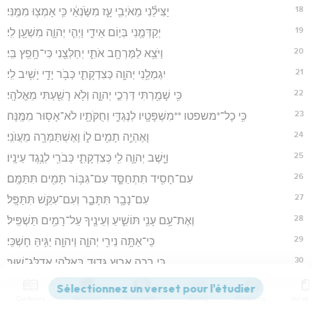
18
יַצִּילֵ֕נִי מֵאֹיְבִ֖י עָ֑ז מִשֹּׂ֣נְאַ֔י כִּ֥י אָמְצ֖וּ מִמֶּֽנִּי׃
19
יְקַדְּמֻ֖נִי בְּי֣וֹם אֵידִ֑י וַיְהִ֧י יְהוָ֛ה מִשְׁעָ֖ן לִֽי׃
20
וַיֹּצֵ֥א לַמֶּרְחָ֖ב אֹתִ֑י יְחַלְּצֵ֖נִי כִּי־חָ֥פֵֽץ בִּֽי׃
21
יִגְמְלֵ֥נִי יְהוָ֖ה כְּצִדְקָתִ֑י כְּבֹ֥ר יָדַ֖י יָשִׁ֥יב לִֽי׃
22
כִּ֥י שָׁמַ֖רְתִּי דַּרְכֵ֣י יְהוָ֑ה וְלֹ֥א רָשַׁ֖עְתִּי מֵאֱלֹהָֽי׃
23
כִּ֥י כָל־*משפטו **מִשְׁפָּטָ֖יו לְנֶגְדִּ֑י וְחֻקֹּתָ֖יו לֹא־אָס֥וּר מִמֶּֽנָּה׃
24
וָאֶהְיֶ֥ה תָמִ֖ים ל֑וֹ וָאֶשְׁתַּמְּרָ֖ה מֵעֲוֺנִֽי׃
25
וַיָּ֧שֶׁב יְהוָ֛ה לִ֖י כְּצִדְקָתִ֑י כְּבֹרִ֖י לְנֶ֥גֶד עֵינָֽיו׃
26
עִם־חָסִ֖יד תִּתְחַסָּ֑ד עִם־גִּבּ֥וֹר תָּמִ֖ים תִּתַּמָּֽם׃
27
עִם־נָבָ֖ר תִּתָּבָ֑ר וְעִם־עִקֵּ֖שׁ תִּתַּפָּֽל׃
28
וְאֶת־עַ֥ם עָנִ֖י תּוֹשִׁ֑יעַ וְעֵינֶ֖יךָ עַל־רָמִ֥ים תַּשְׁפִּֽיל׃
29
כִּֽי־אַתָּ֥ה נֵירִ֖י יְהוָ֑ה וַיהוָ֖ה יַגִּ֥יהַּ חָשְׁכִּֽי׃
30
כִּ֥י בְכָ֖ה אָר֣וּץ גְּד֑וּד בֵּאלֹהַ֖י אֲדַלֶּג־שֽׁוּר׃
31
הָאֵ֖ל תָּמִ֣ים דַּרְכּ֑וֹ אִמְרַ֤ת יְהוָה֙ צְרוּפָ֔ה מָגֵ֣ן ה֔וּא לְכֹ֖ל הַחֹסִ֥ים בּֽוֹ׃
Contenus
Versions
Commentaires
Strong
Dictionnaire
32
כִּ֥י מִי־אֵ֖ל מִבַּלְעֲדֵ֣י יְהוָ֑ה וּמִ֥י צ֖וּר מִֽבַּלְעֲדֵ֥י אֱלֹהֵֽינוּ׃