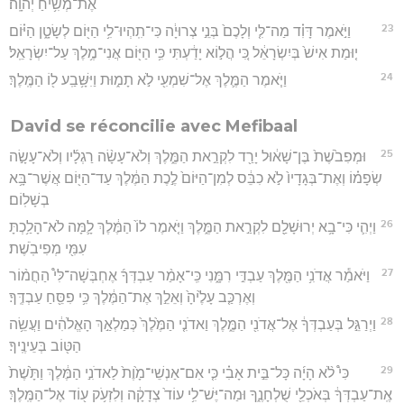
אֶת־מְשִׁ֥יחַ יְהוָֽה׃
23
וַיֹּ֣אמֶר דָּוִ֗ד מַה־לִּ֤י וְלָכֶם֙ בְּנֵ֣י צְרוּיָ֔ה כִּי־תִֽהְיוּ־לִ֥י הַיּ֖וֹם לְשָׂטָ֑ן הַיּ֗וֹם
י֤וּמַת אִישׁ֙ בְּיִשְׂרָאֵ֔ל כִּ֚י הֲל֣וֹא יָדַ֔עְתִּי כִּ֥י הַיּ֖וֹם אֲנִי־מֶ֥לֶךְ עַל־יִשְׂרָאֵֽל׃
24
וַיֹּ֧אמֶר הַמֶּ֛לֶךְ אֶל־שִׁמְעִ֖י לֹ֣א תָמ֑וּת וַיִּשָּׁ֥בַֽע ל֖וֹ הַמֶּֽלֶךְ׃
David se réconcilie avec Mefibaal
25
וּמְפִבֹ֙שֶׁת֙ בֶּן־שָׁא֔וּל יָרַ֖ד לִקְרַ֣את הַמֶּ֑לֶךְ וְלֹא־עָשָׂ֨ה רַגְלָ֜יו וְלֹא־עָשָׂ֣ה
שְׂפָמ֗וֹ וְאֶת־בְּגָדָיו֙ לֹ֣א כִבֵּ֔ס לְמִן־הַיּוֹם֙ לֶ֣כֶת הַמֶּ֔לֶךְ עַד־הַיּ֖וֹם אֲשֶׁר־בָּ֥א
בְשָׁלֽוֹם׃
26
וַיְהִ֛י כִּי־בָ֥א יְרוּשָׁלִַ֖ם לִקְרַ֣את הַמֶּ֑לֶךְ וַיֹּ֤אמֶר לוֹ֙ הַמֶּ֔לֶךְ לָ֛מָּה לֹא־הָלַ֥כְתָּ
עִמִּ֖י מְפִיבֹֽשֶׁת׃
27
וַיֹּאמַ֕ר אֲדֹנִ֥י הַמֶּ֖לֶךְ עַבְדִּ֣י רִמָּ֑נִי כִּֽי־אָמַ֨ר עַבְדְּךָ֜ אֶחְבְּשָׁה־לִּי֩ הַחֲמ֨וֹר
וְאֶרְכַּ֤ב עָלֶ֙יהָ֙ וְאֵלֵ֣ךְ אֶת־הַמֶּ֔לֶךְ כִּ֥י פִסֵּ֖חַ עַבְדֶּֽךָ׃
28
וַיְרַגֵּ֣ל בְּעַבְדְּךָ֔ אֶל־אֲדֹנִ֖י הַמֶּ֑לֶךְ וַאדֹנִ֤י הַמֶּ֙לֶךְ֙ כְּמַלְאַ֣ךְ הָאֱלֹהִ֔ים וַעֲשֵׂ֥ה
הַטּ֖וֹב בְּעֵינֶֽיךָ׃
29
כִּי֩ לֹ֨א הָיָ֜ה כָּל־בֵּ֣ית אָבִ֗י כִּ֤י אִם־אַנְשֵׁי־מָ֙וֶת֙ לַאדֹנִ֣י הַמֶּ֔לֶךְ וַתָּ֙שֶׁת֙
אֶֽת־עַבְדְּךָ֔ בְּאֹכְלֵ֖י שֻׁלְחָנֶ֑ךָ וּמַה־יֶּשׁ־לִ֥י עוֹד֙ צְדָקָ֔ה וְלִזְעֹ֥ק ע֖וֹד אֶל־הַמֶּֽלֶךְ׃