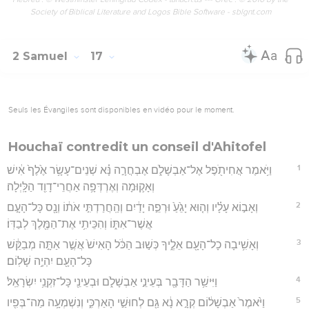
Society of Biblical Literature and Logos Bible Software - sblgnt.com
2 Samuel
17
Seuls les Évangiles sont disponibles en vidéo pour le moment.
Houchaï contredit un conseil d'Ahitofel
1
וַיֹּ֥אמֶר אֲחִיתֹ֖פֶל אֶל־אַבְשָׁלֹ֑ם אֶבְחֲרָ֣ה נָּ֗א שְׁנֵים־עָשָׂ֥ר אֶ֙לֶף֙ אִ֔ישׁ
וְאָק֛וּמָה וְאֶרְדְּפָ֥ה אַחֲרֵי־דָוִ֖ד הַלָּֽיְלָה׃
2
וְאָב֣וֹא עָלָ֗יו וְה֤וּא יָגֵ֙עַ֙ וּרְפֵ֣ה יָדַ֔יִם וְהַֽחֲרַדְתִּ֣י אֹת֔וֹ וְנָ֖ס כָּל־הָעָ֣ם
אֲשֶׁר־אִתּ֑וֹ וְהִכֵּיתִ֥י אֶת־הַמֶּ֖לֶךְ לְבַדּֽוֹ׃
3
וְאָשִׁ֥יבָה כָל־הָעָ֖ם אֵלֶ֑יךָ כְּשׁ֣וּב הַכֹּ֔ל הָאִישׁ֙ אֲשֶׁ֣ר אַתָּ֣ה מְבַקֵּ֔שׁ
כָּל־הָעָ֖ם יִהְיֶ֥ה שָׁלֽוֹם׃
4
וַיִּישַׁ֥ר הַדָּבָ֖ר בְּעֵינֵ֣י אַבְשָׁלֹ֑ם וּבְעֵינֵ֖י כָּל־זִקְנֵ֥י יִשְׂרָאֵֽל׃
5
וַיֹּ֙אמֶר֙ אַבְשָׁל֔וֹם קְרָ֣א נָ֔א גַּ֖ם לְחוּשַׁ֣י הָאַרְכִּ֑י וְנִשְׁמְעָ֥ה מַה־בְּפִ֖יו