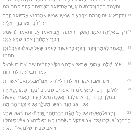
וַֽתַּעֲמֹ֖ד בַּחֵ֑ל וְכָל־הָעָם֙ אֲשֶׁ֣ר אֶת־יוֹאָ֔ב מַשְׁחִיתִ֖ם לְהַפִּ֥יל הַחוֹמָֽה׃
16
וַתִּקְרָ֛א אִשָּׁ֥ה חֲכָמָ֖ה מִן־הָעִ֑יר שִׁמְע֤וּ שִׁמְעוּ֙ אִמְרוּ־נָ֣א אֶל־יוֹאָ֔ב קְרַ֣ב
עַד־הֵ֔נָּה וַאֲדַבְּרָ֖ה אֵלֶֽיךָ׃
17
וַיִּקְרַ֣ב אֵלֶ֔יהָ וַתֹּ֧אמֶר הָאִשָּׁ֛ה הַאַתָּ֥ה יוֹאָ֖ב וַיֹּ֣אמֶר אָ֑נִי וַתֹּ֣אמֶר ל֗וֹ שְׁמַע֙
דִּבְרֵ֣י אֲמָתֶ֔ךָ וַיֹּ֖אמֶר שֹׁמֵ֥עַ אָנֹֽכִי׃
18
וַתֹּ֖אמֶר לֵאמֹ֑ר דַּבֵּ֨ר יְדַבְּר֤וּ בָרִֽאשֹׁנָה֙ לֵאמֹ֔ר שָׁאֹ֧ל יְשָׁאֲל֛וּ בְּאָבֵ֖ל וְכֵ֥ן
הֵתַֽמּוּ׃
19
אָנֹכִ֕י שְׁלֻמֵ֖י אֱמוּנֵ֣י יִשְׂרָאֵ֑ל אַתָּ֣ה מְבַקֵּ֗שׁ לְהָמִ֨ית עִ֤יר וְאֵם֙ בְּיִשְׂרָאֵ֔ל
לָ֥מָּה תְבַלַּ֖ע נַחֲלַ֥ת יְהוָֽה׃
20
וַיַּ֥עַן יוֹאָ֖ב וַיֹּאמַ֑ר חָלִ֤ילָה חָלִ֙ילָה֙ לִ֔י אִם־אֲבַלַּ֖ע וְאִם־אַשְׁחִֽית׃
21
לֹא־כֵ֣ן הַדָּבָ֗ר כִּ֡י אִישׁ֩ מֵהַ֨ר אֶפְרַ֜יִם שֶׁ֧בַע בֶּן־בִּכְרִ֣י שְׁמ֗וֹ נָשָׂ֤א יָדוֹ֙
בַּמֶּ֣לֶךְ בְּדָוִ֔ד תְּנֽוּ־אֹת֣וֹ לְבַדּ֔וֹ וְאֵלְכָ֖ה מֵעַ֣ל הָעִ֑יר וַתֹּ֤אמֶר הָֽאִשָּׁה֙
אֶל־יוֹאָ֔ב הִנֵּ֥ה רֹאשׁ֛וֹ מֻשְׁלָ֥ךְ אֵלֶ֖יךָ בְּעַ֥ד הַחוֹמָֽה׃
22
וַתָּבוֹא֩ הָאִשָּׁ֨ה אֶל־כָּל־הָעָ֜ם בְּחָכְמָתָ֗הּ וַֽיִּכְרְת֞וּ אֶת־רֹ֨אשׁ שֶׁ֤בַע
בֶּן־בִּכְרִי֙ וַיַּשְׁלִ֣כוּ אֶל־יוֹאָ֔ב וַיִּתְקַע֙ בַּשּׁוֹפָ֔ר וַיָּפֻ֥צוּ מֵֽעַל־הָעִ֖יר אִ֣ישׁ לְאֹהָלָ֑יו
וְיוֹאָ֛ב שָׁ֥ב יְרוּשָׁלִַ֖ם אֶל־הַמֶּֽלֶךְ׃