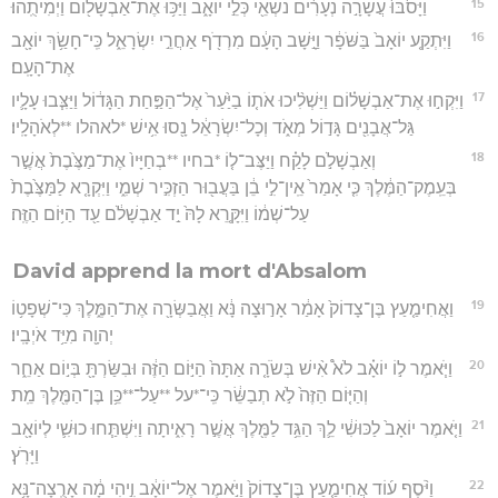
15
וַיָּסֹ֙בּוּ֙ עֲשָׂרָ֣ה נְעָרִ֔ים נֹשְׂאֵ֖י כְּלֵ֣י יוֹאָ֑ב וַיַּכּ֥וּ אֶת־אַבְשָׁל֖וֹם וַיְמִיתֻֽהוּ׃
16
וַיִּתְקַ֤ע יוֹאָב֙ בַּשֹּׁפָ֔ר וַיָּ֣שָׁב הָעָ֔ם מִרְדֹ֖ף אַחֲרֵ֣י יִשְׂרָאֵ֑ל כִּֽי־חָשַׂ֥ךְ יוֹאָ֖ב
אֶת־הָעָֽם׃
17
וַיִּקְח֣וּ אֶת־אַבְשָׁל֗וֹם וַיַּשְׁלִ֨יכוּ אֹת֤וֹ בַיַּ֙עַר֙ אֶל־הַפַּ֣חַת הַגָּד֔וֹל וַיַּצִּ֧בוּ עָלָ֛יו
גַּל־אֲבָנִ֖ים גָּד֣וֹל מְאֹ֑ד וְכָל־יִשְׂרָאֵ֔ל נָ֖סוּ אִ֥ישׁ *לאהלו **לְאֹהָלָֽיו׃
18
וְאַבְשָׁלֹ֣ם לָקַ֗ח וַיַּצֶּב־ל֤וֹ *בחיו **בְחַיָּיו֙ אֶת־מַצֶּ֙בֶת֙ אֲשֶׁ֣ר
בְּעֵֽמֶק־הַמֶּ֔לֶךְ כִּ֤י אָמַר֙ אֵֽין־לִ֣י בֵ֔ן בַּעֲב֖וּר הַזְכִּ֣יר שְׁמִ֑י וַיִּקְרָ֤א לַמַּצֶּ֙בֶת֙
עַל־שְׁמ֔וֹ וַיִּקָּ֤רֵא לָהּ֙ יַ֣ד אַבְשָׁלֹ֔ם עַ֖ד הַיּ֥וֹם הַזֶּֽה׃
David apprend la mort d'Absalom
19
וַאֲחִימַ֤עַץ בֶּן־צָדוֹק֙ אָמַ֔ר אָר֣וּצָה נָּ֔א וַאֲבַשְּׂרָ֖ה אֶת־הַמֶּ֑לֶךְ כִּי־שְׁפָט֥וֹ
יְהוָ֖ה מִיַּ֥ד אֹיְבָֽיו׃
20
וַיֹּ֧אמֶר ל֣וֹ יוֹאָ֗ב לֹא֩ אִ֨ישׁ בְּשֹׂרָ֤ה אַתָּה֙ הַיּ֣וֹם הַזֶּ֔ה וּבִשַּׂרְתָּ֖ בְּי֣וֹם אַחֵ֑ר
וְהַיּ֤וֹם הַזֶּה֙ לֹ֣א תְבַשֵּׂ֔ר כִּֽי־*על **עַל־**כֵּ֥ן בֶּן־הַמֶּ֖לֶךְ מֵֽת׃
21
וַיֹּ֤אמֶר יוֹאָב֙ לַכּוּשִׁ֔י לֵ֛ךְ הַגֵּ֥ד לַמֶּ֖לֶךְ אֲשֶׁ֣ר רָאִ֑יתָה וַיִּשְׁתַּ֧חוּ כוּשִׁ֛י לְיוֹאָ֖ב
וַיָּרֹֽץ׃
22
וַיֹּ֨סֶף ע֜וֹד אֲחִימַ֤עַץ בֶּן־צָדוֹק֙ וַיֹּ֣אמֶר אֶל־יוֹאָ֔ב וִ֣יהִי מָ֔ה אָרֻֽצָה־נָּ֥א