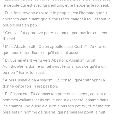
le peuple qui est avec lui s'enfuira, et je frapperai le roi seul.
3
Et je ferai revenir à toi tout le peuple ; car l'homme que tu
cherches vaut autant que si tous retournaient à toi ; et tout le
peuple sera en paix.
4
Cet avis fut approuvé par Absalom et par tous les anciens
d'Israël.
5
Mais Absalom dit : Qu'on appelle aussi Cushaï, l'Arkite, et
que nous entendions ce qu'il dira, lui aussi.
6
Et Cushaï étant venu vers Absalom, Absalom lui dit :
Achithophel a donné un tel avis ; ferons-nous ce qu'il a dit,
ou non ? Parle, toi aussi.
7
Alors Cushaï dit à Absalom : Le conseil qu'Achithophel a
donné cette fois, n'est pas bon.
8
Et Cushaï dit : Tu connais ton père et ses gens ; ce sont des
hommes vaillants, et ils ont le coeur exaspéré, comme dans
les champs une ourse à qui on a pris ses petits ; et même ton
père est un homme de guerre, qui ne passera point la nuit