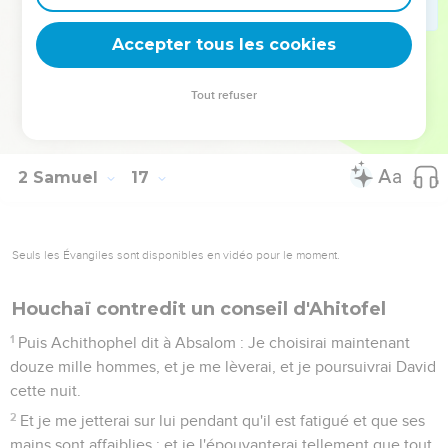
forme ; et Absalom entra vers les concubines de son père, à
la vue de tout Israël.
Accepter tous les cookies
23
Or, en ce temps-là, un conseil donné par Achithophel était
autant estimé, que si l'on eût consulté Dieu. Telle était la
Tout refuser
valeur des conseils d'Achithophel, soit pour David, soit pour
Absalom.
2 Samuel
17
Seuls les Évangiles sont disponibles en vidéo pour le moment.
Houchaï contredit un conseil d'Ahitofel
1
Puis Achithophel dit à Absalom : Je choisirai maintenant
douze mille hommes, et je me lèverai, et je poursuivrai David
cette nuit.
2
Et je me jetterai sur lui pendant qu'il est fatigué et que ses
mains sont affaiblies ; et je l'épouvanterai tellement que tout