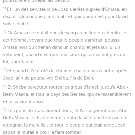
poursuivirent Shéba, fils de Bicri.
11
Et l'un des serviteurs de Joab s'arrêta auprès d'Amasa, en
disant : Quiconque aime Joab, et quiconque est pour David,
suive Joab !
12
Or Amasa se roulait dans le sang au milieu du chemin ; et
cet homme, voyant que tout le peuple s'arrêtait, poussa
Amasa hors du chemin dans un champ, et jeta sur lui un
vêtement, quand il vit que tous ceux qui arrivaient près de
lui, s'arrêtaient.
13
Et quand il l'eut ôté du chemin, chacun passa outre après
Joab, afin de poursuivre Shéba, fils de Bicri.
14
Et Shéba parcourut toutes les tribus d'Israël, jusqu'à Abel-
Beth-Maaca, et tout le pays des Bérites, qui se rassemblèrent
et le suivirent aussi.
15
Les gens de Joab vinrent donc, et l'assiégèrent dans Abel-
Beth-Maaca ; et ils élevèrent contre la ville une terrasse qui
atteignait la muraille ; et tout le peuple qui était avec Joab,
sapait la muraille pour la faire tomber.