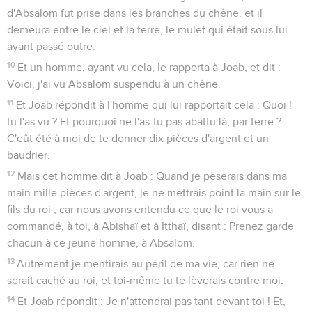
d'Absalom fut prise dans les branches du chêne, et il
demeura entre le ciel et la terre, le mulet qui était sous lui
ayant passé outre.
10
Et un homme, ayant vu cela, le rapporta à Joab, et dit :
Voici, j'ai vu Absalom suspendu à un chêne.
11
Et Joab répondit à l'homme qui lui rapportait cela : Quoi !
tu l'as vu ? Et pourquoi ne l'as-tu pas abattu là, par terre ?
C'eût été à moi de te donner dix pièces d'argent et un
baudrier.
12
Mais cet homme dit à Joab : Quand je pèserais dans ma
main mille pièces d'argent, je ne mettrais point la main sur le
fils du roi ; car nous avons entendu ce que le roi vous a
commandé, à toi, à Abishaï et à Itthaï, disant : Prenez garde
chacun à ce jeune homme, à Absalom.
13
Autrement je mentirais au péril de ma vie, car rien ne
serait caché au roi, et toi-même tu te lèverais contre moi.
14
Et Joab répondit : Je n'attendrai pas tant devant toi ! Et,