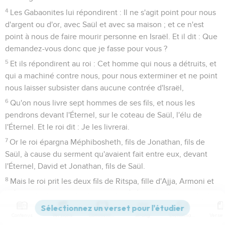
4
Les Gabaonites lui répondirent : Il ne s'agit point pour nous
d'argent ou d'or, avec Saül et avec sa maison ; et ce n'est
point à nous de faire mourir personne en Israël. Et il dit : Que
demandez-vous donc que je fasse pour vous ?
5
Et ils répondirent au roi : Cet homme qui nous a détruits, et
qui a machiné contre nous, pour nous exterminer et ne point
nous laisser subsister dans aucune contrée d'Israël,
6
Qu'on nous livre sept hommes de ses fils, et nous les
pendrons devant l'Éternel, sur le coteau de Saül, l'élu de
l'Éternel. Et le roi dit : Je les livrerai.
7
Or le roi épargna Méphibosheth, fils de Jonathan, fils de
Saül, à cause du serment qu'avaient fait entre eux, devant
l'Éternel, David et Jonathan, fils de Saül.
8
Mais le roi prit les deux fils de Ritspa, fille d'Ajja, Armoni et
Méphibosheth, qu'elle avait enfantés à Saül, et les cinq fils
de Mical, fille de Saül, qu'elle avait enfantés à Adriel, fils de
Contenus
Versions
Commentaires
Strong
Dictionnaire
Barzillaï Méholathite ;