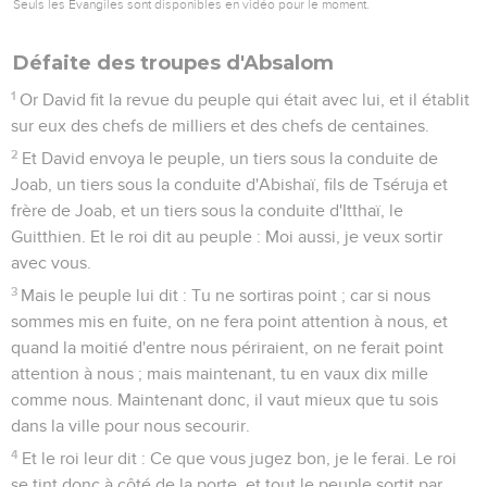
Seuls les Évangiles sont disponibles en vidéo pour le moment.
Défaite des troupes d'Absalom
1
Or David fit la revue du peuple qui était avec lui, et il établit
sur eux des chefs de milliers et des chefs de centaines.
2
Et David envoya le peuple, un tiers sous la conduite de
Joab, un tiers sous la conduite d'Abishaï, fils de Tséruja et
frère de Joab, et un tiers sous la conduite d'Itthaï, le
Guitthien. Et le roi dit au peuple : Moi aussi, je veux sortir
avec vous.
3
Mais le peuple lui dit : Tu ne sortiras point ; car si nous
sommes mis en fuite, on ne fera point attention à nous, et
quand la moitié d'entre nous périraient, on ne ferait point
attention à nous ; mais maintenant, tu en vaux dix mille
comme nous. Maintenant donc, il vaut mieux que tu sois
dans la ville pour nous secourir.
4
Et le roi leur dit : Ce que vous jugez bon, je le ferai. Le roi
se tint donc à côté de la porte, et tout le peuple sortit par