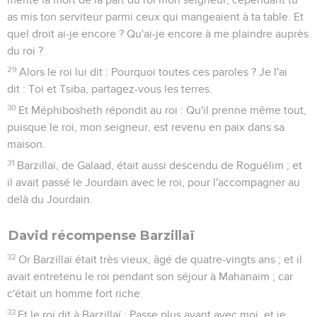
as mis ton serviteur parmi ceux qui mangeaient à ta table. Et
quel droit ai-je encore ? Qu'ai-je encore à me plaindre auprès
du roi ?
29
Alors le roi lui dit : Pourquoi toutes ces paroles ? Je l'ai
dit : Toi et Tsiba, partagez-vous les terres.
30
Et Méphibosheth répondit au roi : Qu'il prenne même tout,
puisque le roi, mon seigneur, est revenu en paix dans sa
maison.
31
Barzillaï, de Galaad, était aussi descendu de Roguélim ; et
il avait passé le Jourdain avec le roi, pour l'accompagner au
delà du Jourdain.
David récompense Barzillaï
32
Or Barzillaï était très vieux, âgé de quatre-vingts ans ; et il
avait entretenu le roi pendant son séjour à Mahanaïm ; car
c'était un homme fort riche.
33
Et le roi dit à Barzillaï : Passe plus avant avec moi, et je