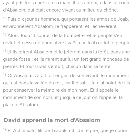
ayant pris trois dards en sa main, il les enfonça dans le coeur
d'Absalom, qui était encore vivant au milieu du chêne.
15
Puis dix jeunes hommes, qui portaient les armes de Joab,
environnèrent Absalom, le frappèrent, et l'achevèrent.
16
Alors Joab fit sonner de la trompette, et le peuple s'en
revint et cessa de poursuivre Israël, car Joab retint le peuple.
17
Et ils prirent Absalom et le jetèrent dans la forêt, dans une
grande fosse ; et ils mirent sur lui un fort grand monceau de
pierres. Et tout Israël s'enfuit, chacun dans sa tente.
18
Or Absalom s'était fait ériger, de son vivant, le monument
qui est dans la vallée du roi ; car il disait : Je n'ai point de fils
pour conserver la mémoire de mon nom. Et il appela le
monument de son nom, et jusqu'à ce jour on l'appelle, la
place d'Absalom.
David apprend la mort d'Absalom
19
Et Achimaats, fils de Tsadok, dit : Je te prie, que je coure