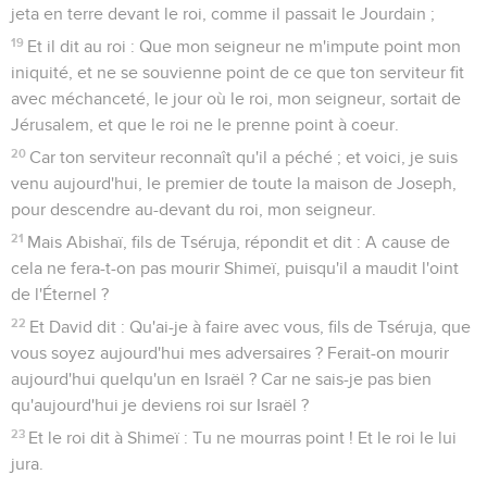
jeta en terre devant le roi, comme il passait le Jourdain ;
19
Et il dit au roi : Que mon seigneur ne m'impute point mon
iniquité, et ne se souvienne point de ce que ton serviteur fit
avec méchanceté, le jour où le roi, mon seigneur, sortait de
Jérusalem, et que le roi ne le prenne point à coeur.
20
Car ton serviteur reconnaît qu'il a péché ; et voici, je suis
venu aujourd'hui, le premier de toute la maison de Joseph,
pour descendre au-devant du roi, mon seigneur.
21
Mais Abishaï, fils de Tséruja, répondit et dit : A cause de
cela ne fera-t-on pas mourir Shimeï, puisqu'il a maudit l'oint
de l'Éternel ?
22
Et David dit : Qu'ai-je à faire avec vous, fils de Tséruja, que
vous soyez aujourd'hui mes adversaires ? Ferait-on mourir
aujourd'hui quelqu'un en Israël ? Car ne sais-je pas bien
qu'aujourd'hui je deviens roi sur Israël ?
23
Et le roi dit à Shimeï : Tu ne mourras point ! Et le roi le lui
jura.