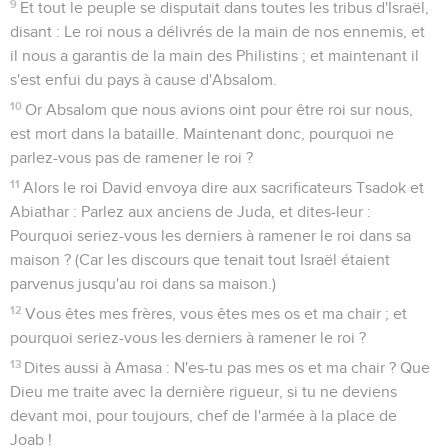
9
Et tout le peuple se disputait dans toutes les tribus d'Israël,
disant : Le roi nous a délivrés de la main de nos ennemis, et
il nous a garantis de la main des Philistins ; et maintenant il
s'est enfui du pays à cause d'Absalom.
10
Or Absalom que nous avions oint pour être roi sur nous,
est mort dans la bataille. Maintenant donc, pourquoi ne
parlez-vous pas de ramener le roi ?
11
Alors le roi David envoya dire aux sacrificateurs Tsadok et
Abiathar : Parlez aux anciens de Juda, et dites-leur :
Pourquoi seriez-vous les derniers à ramener le roi dans sa
maison ? (Car les discours que tenait tout Israël étaient
parvenus jusqu'au roi dans sa maison.)
12
Vous êtes mes frères, vous êtes mes os et ma chair ; et
pourquoi seriez-vous les derniers à ramener le roi ?
13
Dites aussi à Amasa : N'es-tu pas mes os et ma chair ? Que
Dieu me traite avec la dernière rigueur, si tu ne deviens
devant moi, pour toujours, chef de l'armée à la place de
Joab !