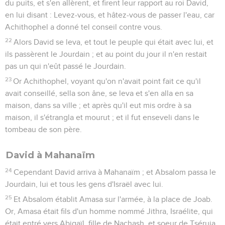
du puits, et s'en allèrent, et firent leur rapport au roi David,
en lui disant : Levez-vous, et hâtez-vous de passer l'eau, car
Achithophel a donné tel conseil contre vous.
22
Alors David se leva, et tout le peuple qui était avec lui, et
ils passèrent le Jourdain ; et au point du jour il n'en restait
pas un qui n'eût passé le Jourdain.
23
Or Achithophel, voyant qu'on n'avait point fait ce qu'il
avait conseillé, sella son âne, se leva et s'en alla en sa
maison, dans sa ville ; et après qu'il eut mis ordre à sa
maison, il s'étrangla et mourut ; et il fut enseveli dans le
tombeau de son père.
David à Mahanaïm
24
Cependant David arriva à Mahanaïm ; et Absalom passa le
Jourdain, lui et tous les gens d'Israël avec lui.
25
Et Absalom établit Amasa sur l'armée, à la place de Joab.
Or, Amasa était fils d'un homme nommé Jithra, Israélite, qui
était entré vers Abigaïl, fille de Nachash, et soeur de Tséruja,