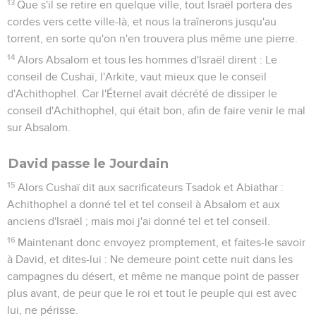
13
Que s'il se retire en quelque ville, tout Israël portera des
cordes vers cette ville-là, et nous la traînerons jusqu'au
torrent, en sorte qu'on n'en trouvera plus même une pierre.
14
Alors Absalom et tous les hommes d'Israël dirent : Le
conseil de Cushaï, l'Arkite, vaut mieux que le conseil
d'Achithophel. Car l'Éternel avait décrété de dissiper le
conseil d'Achithophel, qui était bon, afin de faire venir le mal
sur Absalom.
David passe le Jourdain
15
Alors Cushaï dit aux sacrificateurs Tsadok et Abiathar :
Achithophel a donné tel et tel conseil à Absalom et aux
anciens d'Israël ; mais moi j'ai donné tel et tel conseil.
16
Maintenant donc envoyez promptement, et faites-le savoir
à David, et dites-lui : Ne demeure point cette nuit dans les
campagnes du désert, et même ne manque point de passer
plus avant, de peur que le roi et tout le peuple qui est avec
lui, ne périsse.