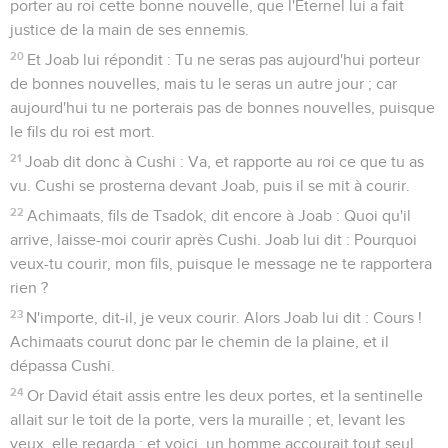
porter au roi cette bonne nouvelle, que l'Éternel lui a fait
justice de la main de ses ennemis.
20
Et Joab lui répondit : Tu ne seras pas aujourd'hui porteur
de bonnes nouvelles, mais tu le seras un autre jour ; car
aujourd'hui tu ne porterais pas de bonnes nouvelles, puisque
le fils du roi est mort.
21
Joab dit donc à Cushi : Va, et rapporte au roi ce que tu as
vu. Cushi se prosterna devant Joab, puis il se mit à courir.
22
Achimaats, fils de Tsadok, dit encore à Joab : Quoi qu'il
arrive, laisse-moi courir après Cushi. Joab lui dit : Pourquoi
veux-tu courir, mon fils, puisque le message ne te rapportera
rien ?
23
N'importe, dit-il, je veux courir. Alors Joab lui dit : Cours !
Achimaats courut donc par le chemin de la plaine, et il
dépassa Cushi.
24
Or David était assis entre les deux portes, et la sentinelle
allait sur le toit de la porte, vers la muraille ; et, levant les
yeux, elle regarda ; et voici, un homme accourait tout seul.