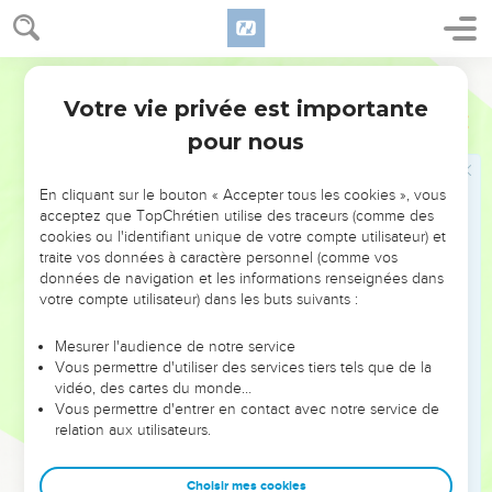
Absalom, Cushaï dit à Absalom : Vive le roi ! Vive le roi !
17
Et Absalom dit à Cushaï : Est-ce donc là l'affection que tu
as pour ton ami ? Pourquoi n'es-tu point allé avec ton ami ?
Ostervald
18
Mais Cushaï répondit à Absalom : Non, mais je serai à celui
Votre vie privée est importante
2 Samuel
16
qui a été choisi par l'Éternel, par ce peuple et par tous les
pour nous
hommes d'Israël ; et je demeurerai avec lui.
19
Et d'ailleurs, qui servirai-je ? Ne sera-ce pas son fils ? Je
En cliquant sur le bouton « Accepter tous les cookies », vous
serai ton serviteur, comme j'ai été le serviteur de ton père.
acceptez que TopChrétien utilise des traceurs (comme des
cookies ou l'identifiant unique de votre compte utilisateur) et
traite vos données à caractère personnel (comme vos
Absalom et les épouses de David
données de navigation et les informations renseignées dans
votre compte utilisateur) dans les buts suivants :
20
Alors Absalom dit à Achithophel : Prenez conseil entre
vous sur ce que nous avons à faire.
Mesurer l'audience de notre service
21
Et Achithophel dit à Absalom : Va vers les concubines de
Vous permettre d'utiliser des services tiers tels que de la
vidéo, des cartes du monde…
ton père, qu'il a laissées pour garder la maison ; et quand
Vous permettre d'entrer en contact avec notre service de
tout Israël saura que tu t'es rendu odieux à ton père, les
relation aux utilisateurs.
mains de ceux qui sont avec toi, seront fortifiées :
22
On dressa donc un pavillon pour Absalom sur la plate-
Choisir mes cookies