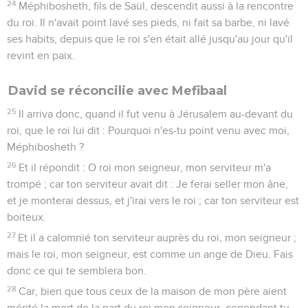
24
Méphibosheth, fils de Saül, descendit aussi à la rencontre
du roi. Il n'avait point lavé ses pieds, ni fait sa barbe, ni lavé
ses habits, depuis que le roi s'en était allé jusqu'au jour qu'il
revint en paix.
David se réconcilie avec Mefibaal
25
Il arriva donc, quand il fut venu à Jérusalem au-devant du
roi, que le roi lui dit : Pourquoi n'es-tu point venu avec moi,
Méphibosheth ?
26
Et il répondit : O roi mon seigneur, mon serviteur m'a
trompé ; car ton serviteur avait dit : Je ferai seller mon âne,
et je monterai dessus, et j'irai vers le roi ; car ton serviteur est
boiteux.
27
Et il a calomnié ton serviteur auprès du roi, mon seigneur ;
mais le roi, mon seigneur, est comme un ange de Dieu. Fais
donc ce qui te semblera bon.
28
Car, bien que tous ceux de la maison de mon père aient
mérité la mort de la part du roi mon seigneur, cependant tu