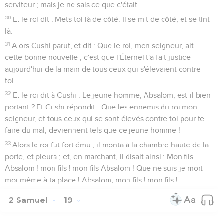
serviteur ; mais je ne sais ce que c'était.
30
Et le roi dit : Mets-toi là de côté. Il se mit de côté, et se tint
là.
31
Alors Cushi parut, et dit : Que le roi, mon seigneur, ait
cette bonne nouvelle ; c'est que l'Éternel t'a fait justice
aujourd'hui de la main de tous ceux qui s'élevaient contre
toi.
32
Et le roi dit à Cushi : Le jeune homme, Absalom, est-il bien
portant ? Et Cushi répondit : Que les ennemis du roi mon
seigneur, et tous ceux qui se sont élevés contre toi pour te
faire du mal, deviennent tels que ce jeune homme !
33
Alors le roi fut fort ému ; il monta à la chambre haute de la
porte, et pleura ; et, en marchant, il disait ainsi : Mon fils
Absalom ! mon fils ! mon fils Absalom ! Que ne suis-je mort
moi-même à ta place ! Absalom, mon fils ! mon fils !
2 Samuel
19