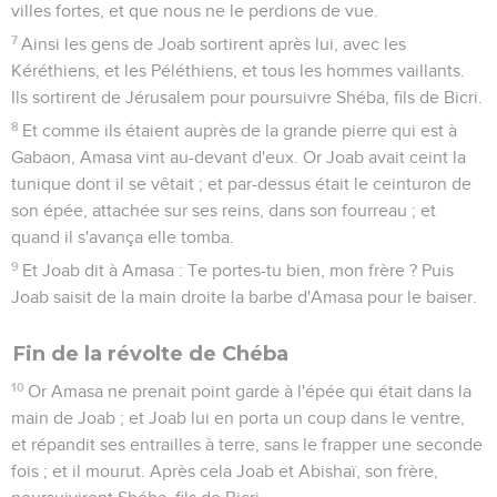
villes fortes, et que nous ne le perdions de vue.
7
Ainsi les gens de Joab sortirent après lui, avec les
Kéréthiens, et les Péléthiens, et tous les hommes vaillants.
Ils sortirent de Jérusalem pour poursuivre Shéba, fils de Bicri.
8
Et comme ils étaient auprès de la grande pierre qui est à
Gabaon, Amasa vint au-devant d'eux. Or Joab avait ceint la
tunique dont il se vêtait ; et par-dessus était le ceinturon de
son épée, attachée sur ses reins, dans son fourreau ; et
quand il s'avança elle tomba.
9
Et Joab dit à Amasa : Te portes-tu bien, mon frère ? Puis
Joab saisit de la main droite la barbe d'Amasa pour le baiser.
Fin de la révolte de Chéba
10
Or Amasa ne prenait point garde à l'épée qui était dans la
main de Joab ; et Joab lui en porta un coup dans le ventre,
et répandit ses entrailles à terre, sans le frapper une seconde
fois ; et il mourut. Après cela Joab et Abishaï, son frère,