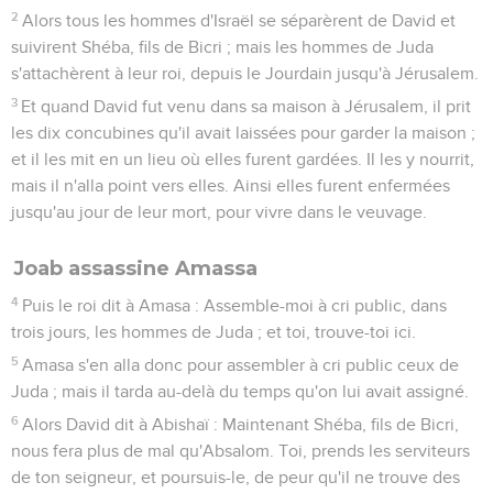
2
Alors tous les hommes d'Israël se séparèrent de David et
suivirent Shéba, fils de Bicri ; mais les hommes de Juda
s'attachèrent à leur roi, depuis le Jourdain jusqu'à Jérusalem.
3
Et quand David fut venu dans sa maison à Jérusalem, il prit
les dix concubines qu'il avait laissées pour garder la maison ;
et il les mit en un lieu où elles furent gardées. Il les y nourrit,
mais il n'alla point vers elles. Ainsi elles furent enfermées
jusqu'au jour de leur mort, pour vivre dans le veuvage.
Joab assassine Amassa
4
Puis le roi dit à Amasa : Assemble-moi à cri public, dans
trois jours, les hommes de Juda ; et toi, trouve-toi ici.
5
Amasa s'en alla donc pour assembler à cri public ceux de
Juda ; mais il tarda au-delà du temps qu'on lui avait assigné.
6
Alors David dit à Abishaï : Maintenant Shéba, fils de Bicri,
nous fera plus de mal qu'Absalom. Toi, prends les serviteurs
de ton seigneur, et poursuis-le, de peur qu'il ne trouve des