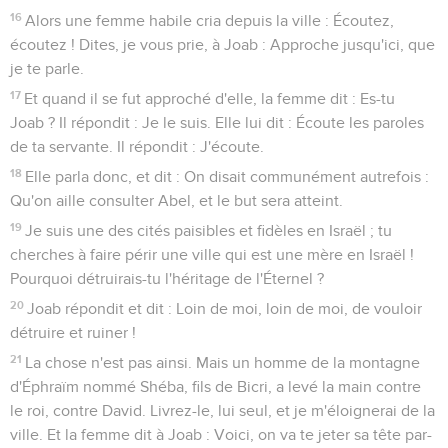
16
Alors une femme habile cria depuis la ville : Écoutez,
écoutez ! Dites, je vous prie, à Joab : Approche jusqu'ici, que
je te parle.
17
Et quand il se fut approché d'elle, la femme dit : Es-tu
Joab ? Il répondit : Je le suis. Elle lui dit : Écoute les paroles
de ta servante. Il répondit : J'écoute.
18
Elle parla donc, et dit : On disait communément autrefois :
Qu'on aille consulter Abel, et le but sera atteint.
19
Je suis une des cités paisibles et fidèles en Israël ; tu
cherches à faire périr une ville qui est une mère en Israël !
Pourquoi détruirais-tu l'héritage de l'Éternel ?
20
Joab répondit et dit : Loin de moi, loin de moi, de vouloir
détruire et ruiner !
21
La chose n'est pas ainsi. Mais un homme de la montagne
d'Éphraïm nommé Shéba, fils de Bicri, a levé la main contre
le roi, contre David. Livrez-le, lui seul, et je m'éloignerai de la
ville. Et la femme dit à Joab : Voici, on va te jeter sa tête par-