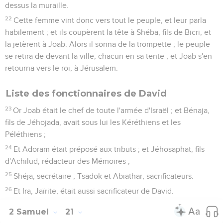
dessus la muraille.
22
Cette femme vint donc vers tout le peuple, et leur parla
habilement ; et ils coupèrent la tête à Shéba, fils de Bicri, et
la jetèrent à Joab. Alors il sonna de la trompette ; le peuple
se retira de devant la ville, chacun en sa tente ; et Joab s'en
retourna vers le roi, à Jérusalem.
Liste des fonctionnaires de David
23
Or Joab était le chef de toute l'armée d'Israël ; et Bénaja,
fils de Jéhojada, avait sous lui les Kéréthiens et les
Péléthiens ;
24
Et Adoram était préposé aux tributs ; et Jéhosaphat, fils
d'Achilud, rédacteur des Mémoires ;
25
Shéja, secrétaire ; Tsadok et Abiathar, sacrificateurs.
26
Et Ira, Jaïrite, était aussi sacrificateur de David.
2 Samuel
21