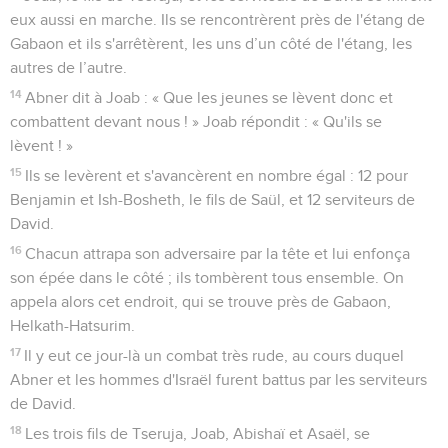
eux aussi en marche. Ils se rencontrèrent près de l'étang de
Gabaon et ils s'arrêtèrent, les uns d’un côté de l'étang, les
autres de l’autre.
14
Abner dit à Joab : « Que les jeunes se lèvent donc et
combattent devant nous ! » Joab répondit : « Qu'ils se
lèvent ! »
15
Ils se levèrent et s'avancèrent en nombre égal : 12 pour
Benjamin et Ish-Bosheth, le fils de Saül, et 12 serviteurs de
David.
16
Chacun attrapa son adversaire par la tête et lui enfonça
son épée dans le côté ; ils tombèrent tous ensemble. On
appela alors cet endroit, qui se trouve près de Gabaon,
Helkath-Hatsurim.
17
Il y eut ce jour-là un combat très rude, au cours duquel
Abner et les hommes d'Israël furent battus par les serviteurs
de David.
18
Les trois fils de Tseruja, Joab, Abishaï et Asaël, se