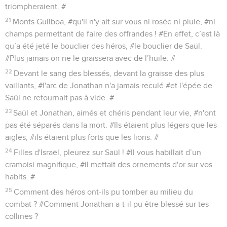
triompheraient. #
21
Monts Guilboa, #qu'il n'y ait sur vous ni rosée ni pluie, #ni
champs permettant de faire des offrandes ! #En effet, c’est là
qu’a été jeté le bouclier des héros, #le bouclier de Saül.
#Plus jamais on ne le graissera avec de l’huile. #
22
Devant le sang des blessés, devant la graisse des plus
vaillants, #l'arc de Jonathan n'a jamais reculé #et l'épée de
Saül ne retournait pas à vide. #
23
Saül et Jonathan, aimés et chéris pendant leur vie, #n'ont
pas été séparés dans la mort. #Ils étaient plus légers que les
aigles, #ils étaient plus forts que les lions. #
24
Filles d'Israël, pleurez sur Saül ! #Il vous habillait d’un
cramoisi magnifique, #il mettait des ornements d'or sur vos
habits. #
25
Comment des héros ont-ils pu tomber au milieu du
combat ? #Comment Jonathan a-t-il pu être blessé sur tes
collines ?