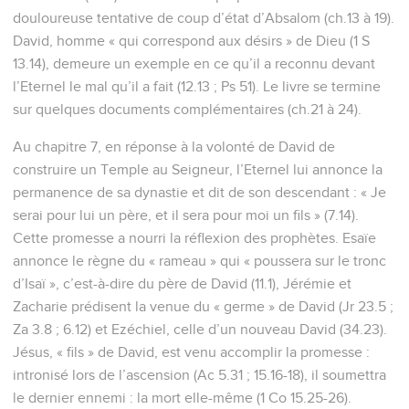
douloureuse tentative de coup d’état d’Absalom (ch.13 à 19).
David, homme « qui correspond aux désirs » de Dieu (1 S
13.14), demeure un exemple en ce qu’il a reconnu devant
l’Eternel le mal qu’il a fait (12.13 ; Ps 51). Le livre se termine
sur quelques documents complémentaires (ch.21 à 24).
Au chapitre 7, en réponse à la volonté de David de
construire un Temple au Seigneur, l’Eternel lui annonce la
permanence de sa dynastie et dit de son descendant : « Je
serai pour lui un père, et il sera pour moi un fils » (7.14).
Cette promesse a nourri la réflexion des prophètes. Esaïe
annonce le règne du « rameau » qui « poussera sur le tronc
d’Isaï », c’est-à-dire du père de David (11.1), Jérémie et
Zacharie prédisent la venue du « germe » de David (Jr 23.5 ;
Za 3.8 ; 6.12) et Ezéchiel, celle d’un nouveau David (34.23).
Jésus, « fils » de David, est venu accomplir la promesse :
intronisé lors de l’ascension (Ac 5.31 ; 15.16-18), il soumettra
le dernier ennemi : la mort elle-même (1 Co 15.25-26).