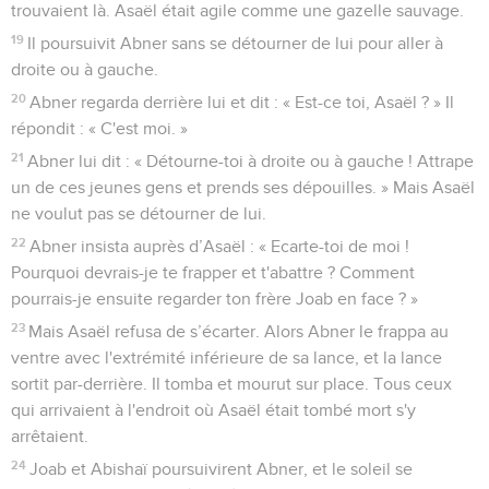
trouvaient là. Asaël était agile comme une gazelle sauvage.
19
Il poursuivit Abner sans se détourner de lui pour aller à
droite ou à gauche.
20
Abner regarda derrière lui et dit : « Est-ce toi, Asaël ? » Il
répondit : « C'est moi. »
21
Abner lui dit : « Détourne-toi à droite ou à gauche ! Attrape
un de ces jeunes gens et prends ses dépouilles. » Mais Asaël
ne voulut pas se détourner de lui.
22
Abner insista auprès d’Asaël : « Ecarte-toi de moi !
Pourquoi devrais-je te frapper et t'abattre ? Comment
pourrais-je ensuite regarder ton frère Joab en face ? »
23
Mais Asaël refusa de s’écarter. Alors Abner le frappa au
ventre avec l'extrémité inférieure de sa lance, et la lance
sortit par-derrière. Il tomba et mourut sur place. Tous ceux
qui arrivaient à l'endroit où Asaël était tombé mort s'y
arrêtaient.
24
Joab et Abishaï poursuivirent Abner, et le soleil se