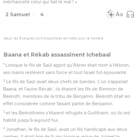
méchanceté celui qui fait le mal ! »
2 Samuel
4
Seuls les Évangiles sont disponibles en vidéo pour le moment.
Baana et Rékab assassinent Ichebaal
1
Lorsque le fils de Saül apprit qu'Abner était mort à Hébron,
ses mains restèrent sans force et tout Israël fut épouvanté.
2
Le fils de Saül avait deux chefs de bandes. L'un s'appelait
Baana, et l'autre Récab ; ils étaient les fils de Rimmon de
Beéroth, membres de la tribu de Benjamin. Beéroth était en
effet considérée comme faisant partie de Benjamin,
3
et les Beérothiens s'étaient réfugiés à Guitthaïm, où ils ont
habité jusqu'à aujourd’hui.
4
Jonathan, le fils de Saül, avait un fils handicapé aux deux
jambes. Il était âgé de 5 ans lorsque arriva de Jizreel la