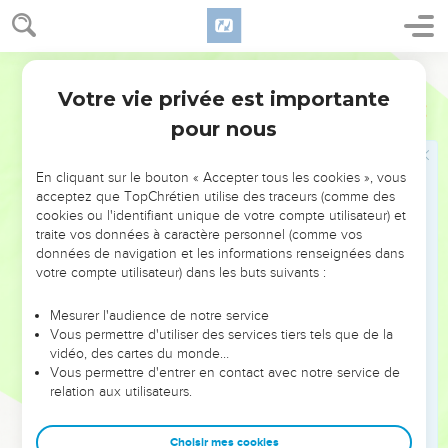
7
Lorsqu'ils virent que les Israélites s'enfuyaient et que Saül
et ses fils étaient morts, ceux d'Israël qui étaient de l'autre
Segond 21
côté de la vallée et de l'autre côté du Jourdain
abandonnèrent leurs villes pour prendre aussi la fuite. Les
Votre vie privée est importante
1 Samuel
31
Philistins allèrent s'y installer.
pour nous
8
Le lendemain, les Philistins vinrent pour dépouiller les
morts, et ils trouvèrent le cadavre de Saül et de ses trois fils
En cliquant sur le bouton « Accepter tous les cookies », vous
sur le mont Guilboa.
acceptez que TopChrétien utilise des traceurs (comme des
cookies ou l'identifiant unique de votre compte utilisateur) et
9
Ils coupèrent la tête de Saül et le dépouillèrent de ses
traite vos données à caractère personnel (comme vos
armes. Puis ils les firent circuler dans tout le pays des
données de navigation et les informations renseignées dans
Philistins pour annoncer la nouvelle dans les temples de
votre compte utilisateur) dans les buts suivants :
leurs idoles et parmi le peuple.
Mesurer l'audience de notre service
10
Ils déposèrent les armes de Saül dans le temple des
Vous permettre d'utiliser des services tiers tels que de la
Astartés et ils attachèrent son cadavre sur les murs de Beth-
vidéo, des cartes du monde…
Vous permettre d'entrer en contact avec notre service de
Shan.
relation aux utilisateurs.
11
Lorsque les habitants de Jabès en Galaad apprirent ce que
les Philistins avaient fait à Saül,
Choisir mes cookies