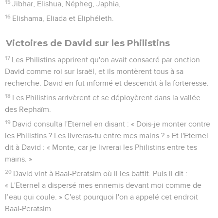
15
Jibhar, Elishua, Népheg, Japhia,
16
Elishama, Eliada et Eliphéleth.
Victoires de David sur les Philistins
17
Les Philistins apprirent qu'on avait consacré par onction
David comme roi sur Israël, et ils montèrent tous à sa
recherche. David en fut informé et descendit à la forteresse.
18
Les Philistins arrivèrent et se déployèrent dans la vallée
des Rephaïm.
19
David consulta l'Eternel en disant : « Dois-je monter contre
les Philistins ? Les livreras-tu entre mes mains ? » Et l'Eternel
dit à David : « Monte, car je livrerai les Philistins entre tes
mains. »
20
David vint à Baal-Peratsim où il les battit. Puis il dit :
« L'Eternel a dispersé mes ennemis devant moi comme de
l’eau qui coule. » C'est pourquoi l'on a appelé cet endroit
Baal-Peratsim.