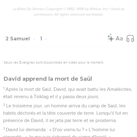
La Bible Du Semeur Copyright © 1992, 1999 by Biblica, Inc.® Used by
permission. All rights reserved worldwide.
2 Samuel
1
Seuls les Évangiles sont disponibles en vidéo pour le moment.
David apprend la mort de Saül
1
Après la mort de Saül, David, qui avait battu les Amalécites,
était revenu à Tsiklag et il y passa deux jours.
2
Le troisième jour, un homme arriva du camp de Saül, les
habits déchirés et la tête couverte de terre. Lorsqu'il fut en
présence de David, il se jeta par terre et se prosterna.
3
David lui demanda : « D'où viens-tu ? » L’homme lui
répondit : « Je me suis échappé du camp d'Israël. »