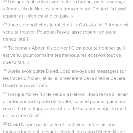
23
Lorsque Joab arriva avec toute sa troupe, on lui annonça :
« Abner, fils de Ner, est venu trouver le roi. Celui-ci l'a laissé
repartir et il s'en est allé en paix. »
24
Joab se rendit chez le roi et dit : « Qu'as-tu fait ? Abner est
venu te trouver. Pourquoi l'as-tu laissé repartir en toute
tranquillité ?
25
Tu connais Abner, fils de Ner ! C'est pour te tromper qu'il
est venu, pour connaître tes manœuvres et savoir tout ce
que tu fais. »
26
Après avoir quitté David, Joab envoya des messagers sur
les traces d'Abner, et ils le ramenèrent de la citerne de Sira.
David n'en savait rien.
27
Lorsque Abner fut de retour à Hébron, Joab le tira à l'écart
à l’intérieur de la porte de la ville, comme pour lui parler en
secret. Là il le frappa au ventre et le tua pour venger la mort
de son frère Asaël.
28
David l'apprit par la suite et il dit alors : « Je suis pour
toujours innocent, devant l'Eternel, du sang d'Abner, fils de