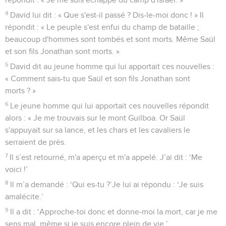
4
David lui dit : « Que s'est-il passé ? Dis-le-moi donc ! » Il
répondit : « Le peuple s'est enfui du champ de bataille ;
beaucoup d'hommes sont tombés et sont morts. Même Saül
et son fils Jonathan sont morts. »
5
David dit au jeune homme qui lui apportait ces nouvelles :
« Comment sais-tu que Saül et son fils Jonathan sont
morts ? »
6
Le jeune homme qui lui apportait ces nouvelles répondit
alors : « Je me trouvais sur le mont Guilboa. Or Saül
s'appuyait sur sa lance, et les chars et les cavaliers le
serraient de près.
7
Il s’est retourné, m'a aperçu et m'a appelé. J’ai dit : ‘Me
voici !’
8
Il m’a demandé : ‘Qui es-tu ?’Je lui ai répondu : ‘Je suis
amalécite.’
9
Il a dit : ‘Approche-toi donc et donne-moi la mort, car je me
sens mal, même si je suis encore plein de vie.’