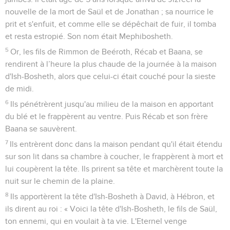
nouvelle de la mort de Saül et de Jonathan ; sa nourrice le
prit et s'enfuit, et comme elle se dépêchait de fuir, il tomba
et resta estropié. Son nom était Mephibosheth.
5
Or, les fils de Rimmon de Beéroth, Récab et Baana, se
rendirent à l’heure la plus chaude de la journée à la maison
d'Ish-Bosheth, alors que celui-ci était couché pour la sieste
de midi.
6
Ils pénétrèrent jusqu'au milieu de la maison en apportant
du blé et le frappèrent au ventre. Puis Récab et son frère
Baana se sauvèrent.
7
Ils entrèrent donc dans la maison pendant qu'il était étendu
sur son lit dans sa chambre à coucher, le frappèrent à mort et
lui coupèrent la tête. Ils prirent sa tête et marchèrent toute la
nuit sur le chemin de la plaine.
8
Ils apportèrent la tête d'Ish-Bosheth à David, à Hébron, et
ils dirent au roi : « Voici la tête d'Ish-Bosheth, le fils de Saül,
ton ennemi, qui en voulait à ta vie. L'Eternel venge