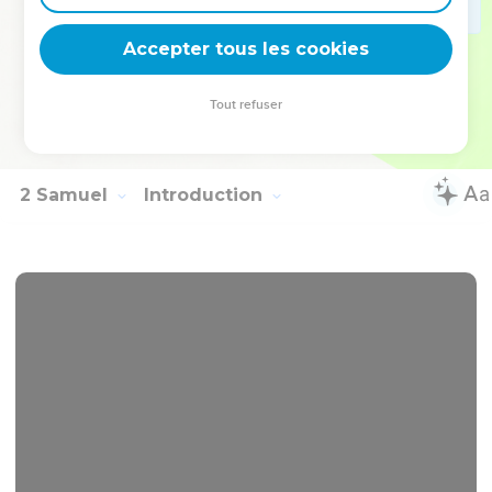
12
tous les hommes vaillants se levèrent. Après avoir marché
toute la nuit, ils arrachèrent les cadavres de Saül et de ses
Accepter tous les cookies
fils des murs de Beth-Shan. Ensuite ils revinrent à Jabès, où
ils les brûlèrent.
Tout refuser
13
Ils prirent leurs ossements et les enterrèrent sous le
tamaris à Jabès, puis ils jeûnèrent pendant 7 jours.
2 Samuel
Introduction