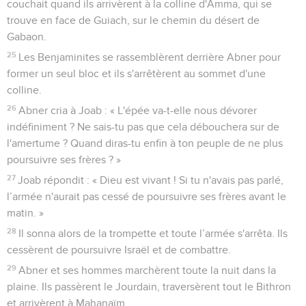
couchait quand ils arrivèrent à la colline d'Amma, qui se
trouve en face de Guiach, sur le chemin du désert de
Gabaon.
25
Les Benjaminites se rassemblèrent derrière Abner pour
former un seul bloc et ils s'arrêtèrent au sommet d'une
colline.
26
Abner cria à Joab : « L'épée va-t-elle nous dévorer
indéfiniment ? Ne sais-tu pas que cela débouchera sur de
l'amertume ? Quand diras-tu enfin à ton peuple de ne plus
poursuivre ses frères ? »
27
Joab répondit : « Dieu est vivant ! Si tu n'avais pas parlé,
l’armée n'aurait pas cessé de poursuivre ses frères avant le
matin. »
28
Il sonna alors de la trompette et toute l’armée s'arrêta. Ils
cessèrent de poursuivre Israël et de combattre.
29
Abner et ses hommes marchèrent toute la nuit dans la
plaine. Ils passèrent le Jourdain, traversèrent tout le Bithron
et arrivèrent à Mahanaïm.