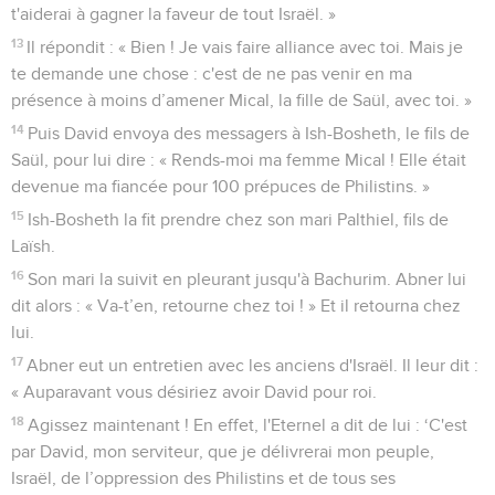
t'aiderai à gagner la faveur de tout Israël. »
13
Il répondit : « Bien ! Je vais faire alliance avec toi. Mais je
te demande une chose : c'est de ne pas venir en ma
présence à moins d’amener Mical, la fille de Saül, avec toi. »
14
Puis David envoya des messagers à Ish-Bosheth, le fils de
Saül, pour lui dire : « Rends-moi ma femme Mical ! Elle était
devenue ma fiancée pour 100 prépuces de Philistins. »
15
Ish-Bosheth la fit prendre chez son mari Palthiel, fils de
Laïsh.
16
Son mari la suivit en pleurant jusqu'à Bachurim. Abner lui
dit alors : « Va-t’en, retourne chez toi ! » Et il retourna chez
lui.
17
Abner eut un entretien avec les anciens d'Israël. Il leur dit :
« Auparavant vous désiriez avoir David pour roi.
18
Agissez maintenant ! En effet, l'Eternel a dit de lui : ‘C'est
par David, mon serviteur, que je délivrerai mon peuple,
Israël, de l’oppression des Philistins et de tous ses