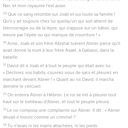
Ner, et mon royaume l'est aussi.
29
Que ce sang retombe sur Joab et sur toute sa famille !
Qu'il y ait toujours chez lui quelqu'un qui soit atteint de
blennorragie ou de la lèpre, qui s'appuie sur un bâton, qui
meure par l'épée ou qui manque de nourriture ! »
30
Ainsi, Joab et son frère Abishaï tuèrent Abner parce qu'il
avait donné la mort à leur frère Asaël, à Gabaon, dans la
bataille.
31
David dit à Joab et à tout le peuple qui était avec lui :
« Déchirez vos habits, couvrez-vous de sacs et pleurez en
marchant devant Abner ! » Quant au roi David, il marcha
derrière le cercueil.
32
On enterra Abner à Hébron. Le roi se mit à pleurer tout
haut sur le tombeau d'Abner, et tout le peuple pleura.
33
Le roi composa une complainte sur Abner. Il dit : « Abner
devait-il mourir comme un criminel ?
34
Tu n'avais ni les mains attachées, ni les pieds