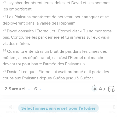
21
Ils y abandonnèrent leurs idoles, et David et ses hommes
les emportèrent.
22
Les Philistins montèrent de nouveau pour attaquer et se
déployèrent dans la vallée des Rephaïm.
23
David consulta l'Eternel, et l'Eternel dit : « Tu ne monteras
pas. Contourne-les par-derrière et tu arriveras sur eux vis-à-
vis des mûriers.
24
Quand tu entendras un bruit de pas dans les cimes des
mûriers, alors dépêche-toi, car c'est l'Eternel qui marche
devant toi pour battre l'armée des Philistins. »
25
David fit ce que l'Eternel lui avait ordonné et il porta des
coups aux Philistins depuis Guéba jusqu'à Guézer.
2 Samuel
6
Seuls les Évangiles sont disponibles en vidéo pour le moment.
Contenus
Versions
Commentaires
Strong
Dictionnaire