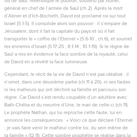
fils de Saül, revendique le pouvoir, soutenu par Abner,
général en chef de l’armée de Saül (ch.2). Après la mort
d’Abner et d’Ich-Bocheth, David est proclamé roi sur tout
Israël (5.1-5). Il consolide alors son pouvoir : il s’empare de
Jérusalem, dont il fait la capitale du pays et où il fait
transporter le « coffre de l’Eternel » (5.6-10 ; ch.6), et soumet
les ennemis d’Israël (5.17-25 ; 8.1-14 ; 10.1-19). Si le règne de
Saül a mis en évidence la face sombre de la royauté, celui
de David en a révélé la face lumineuse.
Cependant, le récit de la vie de David n’est pas idéalisé : il
n’omet, dans une deuxième partie (ch.11 à 20), ni ses fautes
ni les malheurs qui ont déchiré sa famille et parcouru son
règne. Car David s’est rendu coupable d’un adultère avec
Bath-Chéba et du meurtre d’Urie, le mari de celle-ci (ch.11).
Le prophète Nathan, qui lui reproche cette faute, lui en
annonce les conséquences : « Voici ce que déclare l’Eternel
: je vais faire venir le malheur contre toi, du sein même de
ta famille » (12.11). Cette sombre prophétie se réalise dans la