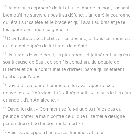
10
Je me suis approché de lui et lui ai donné la mort, sachant
bien qu'il ne survivrait pas à sa défaite. J'ai retiré la couronne
qui était sur sa tête et le bracelet qu'il avait au bras et je te
les apporte ici, mon seigneur. »
11
David attrapa ses habits et les déchira, et tous les hommes
qui étaient auprès de lui firent de même.
12
Ils furent dans le deuil, ils pleurèrent et jeûnèrent jusqu'au
soir à cause de Saül, de son fils Jonathan, du peuple de
l'Eternel et de la communauté d'Israël, parce qu'ils étaient
tombés par l'épée.
13
David dit au jeune homme qui lui avait apporté ces
nouvelles : « D'où viens-tu ? » Il répondit : « Je suis le fils d'un
étranger, d'un Amalécite. »
14
David lui dit : « Comment se fait-il que tu n’aies pas eu
peur de porter la main contre celui que l'Eternel a désigné
par onction et de lui donner la mort ? »
15
Puis David appela l'un de ses hommes et lui dit :