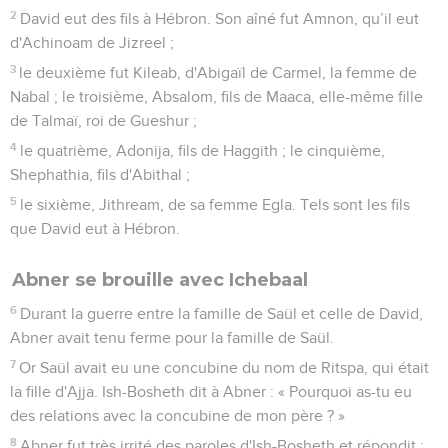
2
David eut des fils à Hébron. Son aîné fut Amnon, qu’il eut
d'Achinoam de Jizreel ;
3
le deuxième fut Kileab, d'Abigaïl de Carmel, la femme de
Nabal ; le troisième, Absalom, fils de Maaca, elle-même fille
de Talmaï, roi de Gueshur ;
4
le quatrième, Adonija, fils de Haggith ; le cinquième,
Shephathia, fils d'Abithal ;
5
le sixième, Jithream, de sa femme Egla. Tels sont les fils
que David eut à Hébron.
Abner se brouille avec Ichebaal
6
Durant la guerre entre la famille de Saül et celle de David,
Abner avait tenu ferme pour la famille de Saül.
7
Or Saül avait eu une concubine du nom de Ritspa, qui était
la fille d'Ajja. Ish-Bosheth dit à Abner : « Pourquoi as-tu eu
des relations avec la concubine de mon père ? »
8
Abner fut très irrité des paroles d'Ish-Bosheth et répondit :