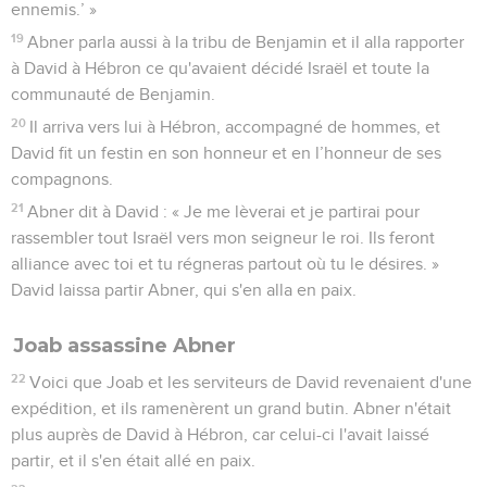
ennemis.’ »
19
Abner parla aussi à la tribu de Benjamin et il alla rapporter
à David à Hébron ce qu'avaient décidé Israël et toute la
communauté de Benjamin.
20
Il arriva vers lui à Hébron, accompagné de hommes, et
David fit un festin en son honneur et en l’honneur de ses
compagnons.
21
Abner dit à David : « Je me lèverai et je partirai pour
rassembler tout Israël vers mon seigneur le roi. Ils feront
alliance avec toi et tu régneras partout où tu le désires. »
David laissa partir Abner, qui s'en alla en paix.
Joab assassine Abner
22
Voici que Joab et les serviteurs de David revenaient d'une
expédition, et ils ramenèrent un grand butin. Abner n'était
plus auprès de David à Hébron, car celui-ci l'avait laissé
partir, et il s'en était allé en paix.