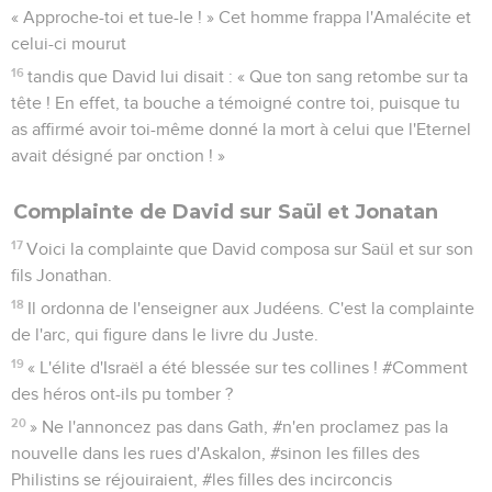
« Approche-toi et tue-le ! » Cet homme frappa l'Amalécite et
celui-ci mourut
16
tandis que David lui disait : « Que ton sang retombe sur ta
tête ! En effet, ta bouche a témoigné contre toi, puisque tu
as affirmé avoir toi-même donné la mort à celui que l'Eternel
avait désigné par onction ! »
Complainte de David sur Saül et Jonatan
17
Voici la complainte que David composa sur Saül et sur son
fils Jonathan.
18
Il ordonna de l'enseigner aux Judéens. C'est la complainte
de l'arc, qui figure dans le livre du Juste.
19
« L'élite d'Israël a été blessée sur tes collines ! #Comment
des héros ont-ils pu tomber ?
20
» Ne l'annoncez pas dans Gath, #n'en proclamez pas la
nouvelle dans les rues d'Askalon, #sinon les filles des
Philistins se réjouiraient, #les filles des incirconcis