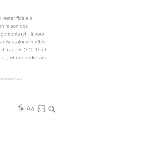
rester fidèle à
en raison des
gements (ch. 1) pour
es discussions inutiles
l a appris (3.10-17) et
ner, réfuter, redresser
ved worldwide.