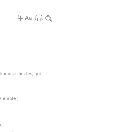
 hommes fidèles, qui
a enrôlé ;
s.