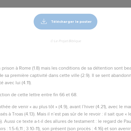
Télécharger le poster
© Le Projet Biblique
 prison à Rome (1.8) mais les conditions de sa détention sont b
e sa première captivité dans cette ville (2.9). Il se sent abandon
é avec lui (4.11).
ction de cette lettre entre fin 66 et 68.
ée de venir « au plus tôt » (4.9), avant l’hiver (4.21), avec le ma
sés à Troas (4.13). Mais il n’est pas sûr de le revoir : il sait que 
6). Aussi ce texte a-t-il des allures de testament : le regard de Pau
s : 1.5-6,11 ; 3.10-11), son présent (son procès : 4.16) et son aven