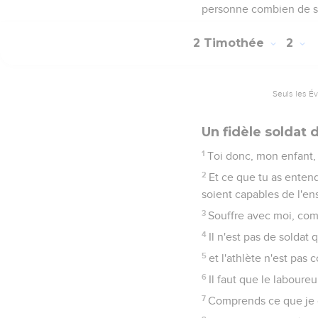
personne combien de se
2 Timothée
2
Seuls les É
Un fidèle soldat 
1
Toi donc, mon enfant, f
2
Et ce que tu as enten
soient capables de l'ens
3
Souffre avec moi, com
4
Il n'est pas de soldat q
5
et l'athlète n'est pas 
6
Il faut que le laboureur
7
Comprends ce que je di