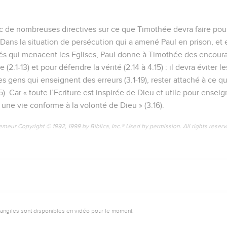
nc de nombreuses directives sur ce que Timothée devra faire pour 
Dans la situation de persécution qui a amené Paul en prison, et 
s qui menacent les Eglises, Paul donne à Timothée des encoura
 (2.1-13) et pour défendre la vérité (2.14 à 4.15) : il devra éviter l
es gens qui enseignent des erreurs (3.1-19), rester attaché à ce qu’i
5). Car « toute l’Ecriture est inspirée de Dieu et utile pour enseig
une vie conforme à la volonté de Dieu » (3.16).
emeur Copyright © 1992, 1999 by Biblica, Inc.® Used by permission. All rights reser
vangiles sont disponibles en vidéo pour le moment.