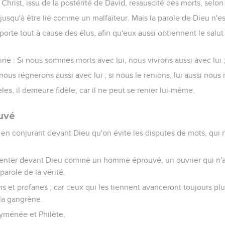
Christ, issu de la postérité de David, ressuscité des morts, selo
 jusqu'à être lié comme un malfaiteur. Mais la parole de Dieu n'es
porte tout à cause des élus, afin qu'eux aussi obtiennent le salut
ine : Si nous sommes morts avec lui, nous vivrons aussi avec lui 
ous régnerons aussi avec lui ; si nous le renions, lui aussi nous r
les, il demeure fidèle, car il ne peut se renier lui-même.
uvé
en conjurant devant Dieu qu'on évite les disputes de mots, qui n
ésenter devant Dieu comme un homme éprouvé, un ouvrier qui n'a 
parole de la vérité.
ns et profanes ; car ceux qui les tiennent avanceront toujours plu
la gangrène.
yménée et Philète,