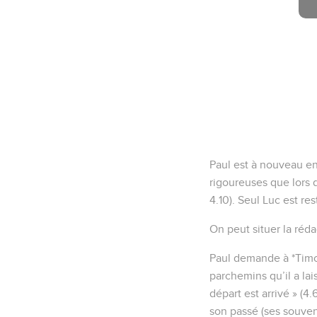
Paul est à nouveau en
rigoureuses que lors d
4.10). Seul Luc est rest
On peut situer la réda
Paul demande à *Timoth
parchemins qu’il a lais
départ est arrivé » (4.
son passé (ses souvenir