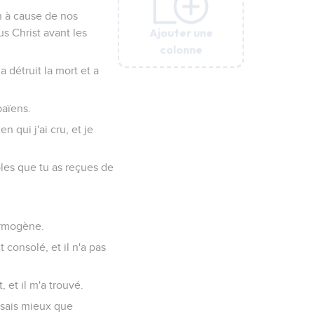
n à cause de nos
Ajouter une
Ajouter une
Ajouter une
Ajouter une
Ajouter une
s Christ avant les
colonne
colonne
colonne
colonne
colonne
 détruit la mort et a
païens.
n qui j'ai cru, et je
oles que tu as reçues de
ermogène.
consolé, et il n'a pas
 et il m'a trouvé.
 sais mieux que