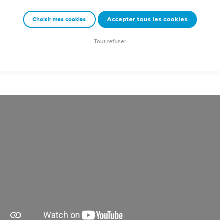
dépôt, en évitant les discours vains et profanes,
Accepter tous les cookies
Choisir mes cookies
 fausse science dont font profession quelques-uns, qui se sont ain
vous !
Tout refuser
oduction