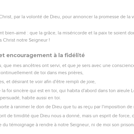
Christ, par la volonté de Dieu, pour annoncer la promesse de la v
 bien-aimé : que la grâce, la miséricorde et la paix te soient do
s Christ notre Seigneur !
t encouragement à la fidélité
u, que mes ancêtres ont servi, et que je sers avec une conscienc
continuellement de toi dans mes prières,
, et désirant te voir afin d'être rempli de joie,
 la foi sincère qui est en toi, qui habita d'abord dans ton aïeule 
s persuadé, habite aussi en toi.
horte à ranimer le don de Dieu que tu as reçu par l'imposition d
prit de timidité que Dieu nous a donné, mais un esprit de force,
e du témoignage à rendre à notre Seigneur, ni de moi son prisonn