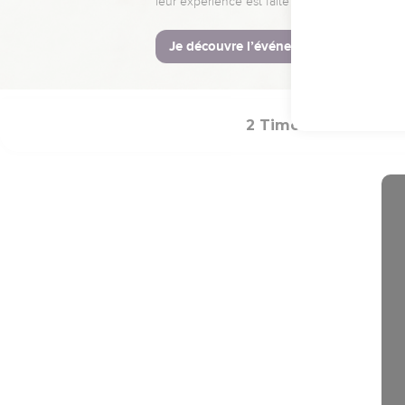
20
O Timothée, garde le 
21
et les disputes de la
Que la grâce soit avec 
2 Timothée
Intr