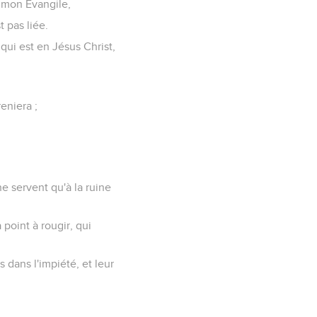
n mon Évangile,
t pas liée.
 qui est en Jésus Christ,
;
eniera ;
e servent qu'à la ruine
point à rougir, qui
s dans l'impiété, et leur