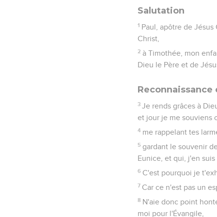
Salutation
1
Paul, apôtre de Jésus 
Christ,
2
à Timothée, mon enfant
Dieu le Père et de Jésu
Reconnaissance e
3
Je rends grâces à Die
et jour je me souviens 
4
me rappelant tes larmes
5
gardant le souvenir de
Eunice, et qui, j'en sui
6
C'est pourquoi je t'ex
7
Car ce n'est pas un es
8
N'aie donc point hont
moi pour l'Évangile,