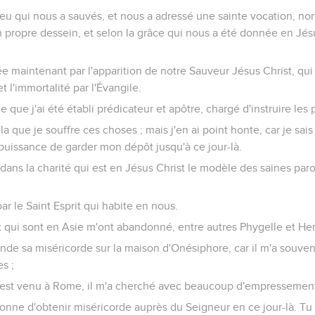
ieu qui nous a sauvés, et nous a adressé une sainte vocation, no
 propre dessein, et selon la grâce qui nous a été donnée en Jésu
ée maintenant par l'apparition de notre Sauveur Jésus Christ, qui a
t l'immortalité par l'Évangile.
e que j'ai été établi prédicateur et apôtre, chargé d'instruire les 
a que je souffre ces choses ; mais j'en ai point honte, car je sais e
a puissance de garder mon dépôt jusqu'à ce jour-là.
t dans la charité qui est en Jésus Christ le modèle des saines par
ar le Saint Esprit qui habite en nous.
x qui sont en Asie m'ont abandonné, entre autres Phygelle et H
de sa miséricorde sur la maison d'Onésiphore, car il m'a souvent 
s ;
il est venu à Rome, il m'a cherché avec beaucoup d'empressement,
onne d'obtenir miséricorde auprès du Seigneur en ce jour-là. Tu