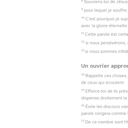
8
Souviens-toi de Jésus 
9
pour lequel je souffre
10
C'est pourquoi je sup
avec la gloire éternelle.
11
Cette parole est certa
12
si nous persévérons, n
13
si nous sommes infidè
Un ouvrier appro
14
Rappelle ces choses, 
de ceux qui écoutent.
15
Efforce-toi de te pr
dispense droitement la 
16
Évite les discours vai
parole rongera comme 
17
De ce nombre sont H