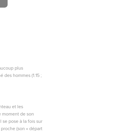
eaucoup plus
né des hommes (1.15 ;
nteau et les
« le moment de son
l se pose à la fois sur
ir proche (son « départ