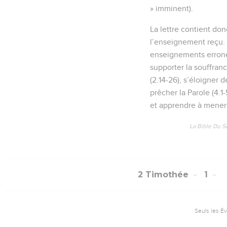
» imminent).
La lettre contient do
l’enseignement reçu. 
enseignements erroné
supporter la souffrance
(2.14-26), s’éloigner d
prêcher la Parole (4.1-
et apprendre à mener 
La Bible Du S
2 Timothée
1
Seuls les É