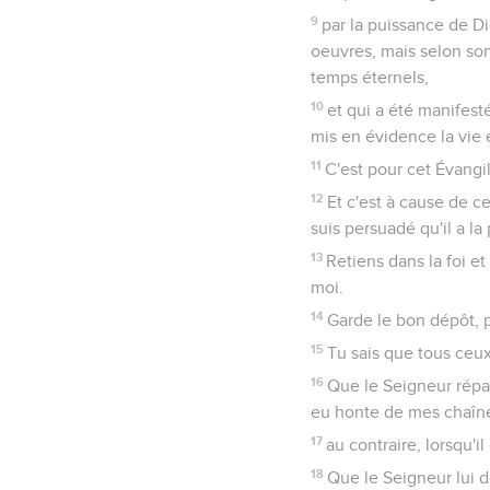
9
par la puissance de D
oeuvres, mais selon son
temps éternels,
10
et qui a été manifest
mis en évidence la vie e
11
C'est pour cet Évangil
12
Et c'est à cause de cel
suis persuadé qu'il a l
13
Retiens dans la foi e
moi.
14
Garde le bon dépôt, p
15
Tu sais que tous ceu
16
Que le Seigneur répan
eu honte de mes chaîne
17
au contraire, lorsqu'
18
Que le Seigneur lui d