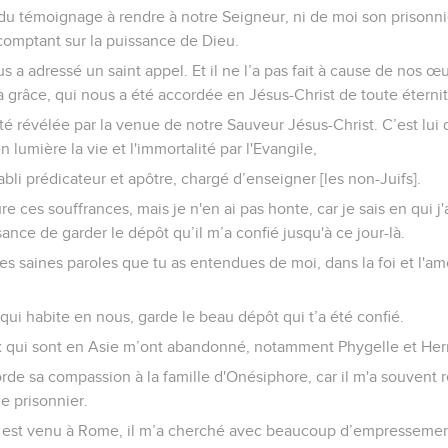
du témoignage à rendre à notre Seigneur, ni de moi son prisonni
comptant sur la puissance de Dieu.
us a adressé un saint appel. Et il ne l’a pas fait à cause de nos 
a grâce, qui nous a été accordée en Jésus-Christ de toute éterni
té révélée par la venue de notre Sauveur Jésus-Christ. C’est lui q
n lumière la vie et l'immortalité par l'Evangile,
tabli prédicateur et apôtre, chargé d’enseigner [les non-Juifs].
e ces souffrances, mais je n'en ai pas honte, car je sais en qui j'a
sance de garder le dépôt qu’il m’a confié jusqu'à ce jour-là.
s saines paroles que tu as entendues de moi, dans la foi et l'am
 qui habite en nous, garde le beau dépôt qui t’a été confié.
ux qui sont en Asie m’ont abandonné, notamment Phygelle et H
de sa compassion à la famille d'Onésiphore, car il m'a souvent r
e prisonnier.
'il est venu à Rome, il m’a cherché avec beaucoup d’empressemen