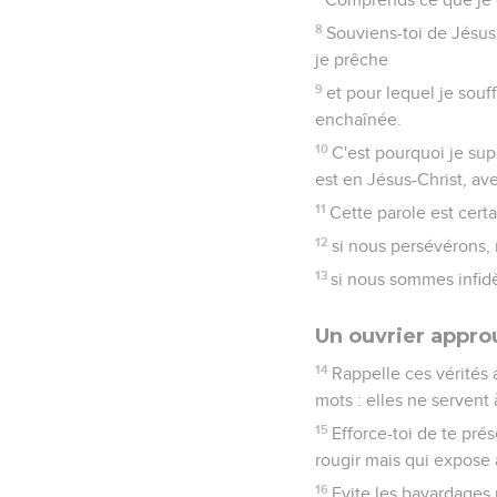
8
Souviens-toi de Jésus
je prêche
9
et pour lequel je souf
enchaînée.
10
C'est pourquoi je sup
est en Jésus-Christ, ave
11
Cette parole est certa
12
si nous persévérons, n
13
si nous sommes infidèl
Un ouvrier appro
14
Rappelle ces vérités 
mots : elles ne servent 
15
Efforce-toi de te pré
rougir mais qui expose a
16
Evite les bavardages 