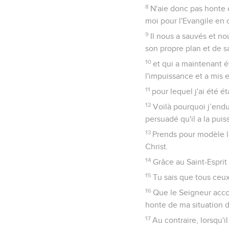
8
N'aie donc pas honte 
moi pour l'Evangile en 
9
Il nous a sauvés et no
son propre plan et de s
10
et qui a maintenant é
l'impuissance et a mis e
11
pour lequel j'ai été é
12
Voilà pourquoi j’endur
persuadé qu'il a la puis
13
Prends pour modèle le
Christ.
14
Grâce au Saint-Esprit
15
Tu sais que tous ce
16
Que le Seigneur accor
honte de ma situation d
17
Au contraire, lorsqu