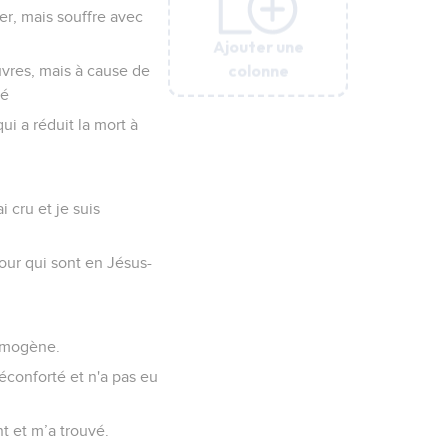
er, mais souffre avec
Ajouter une
Ajouter une
Ajouter une
Ajouter une
Ajouter une
colonne
colonne
colonne
colonne
colonne
œuvres, mais à cause de
té
ui a réduit la mort à
i cru et je suis
our qui sont en Jésus-
ermogène.
éconforté et n'a pas eu
t et m’a trouvé.