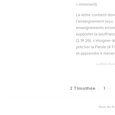
» imminent).
La lettre contient do
l’enseignement reçu. 
enseignements erroné
supporter la souffrance
(2.14-26), s’éloigner d
prêcher la Parole (4.1-
et apprendre à mener 
La Bible Du S
2 Timothée
1
Seuls les É