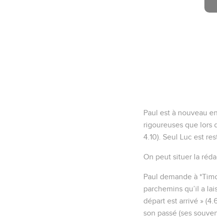
Paul est à nouveau en
rigoureuses que lors d
4.10). Seul Luc est rest
On peut situer la réda
Paul demande à *Timoth
parchemins qu’il a lais
départ est arrivé » (4.
son passé (ses souvenir