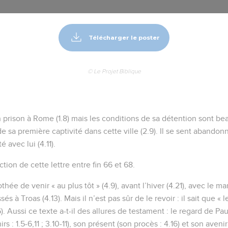
Télécharger le poster
© Le Projet Biblique
 prison à Rome (1.8) mais les conditions de sa détention sont b
e sa première captivité dans cette ville (2.9). Il se sent abandon
é avec lui (4.11).
ction de cette lettre entre fin 66 et 68.
ée de venir « au plus tôt » (4.9), avant l’hiver (4.21), avec le ma
sés à Troas (4.13). Mais il n’est pas sûr de le revoir : il sait que 
6). Aussi ce texte a-t-il des allures de testament : le regard de Pau
s : 1.5-6,11 ; 3.10-11), son présent (son procès : 4.16) et son aven