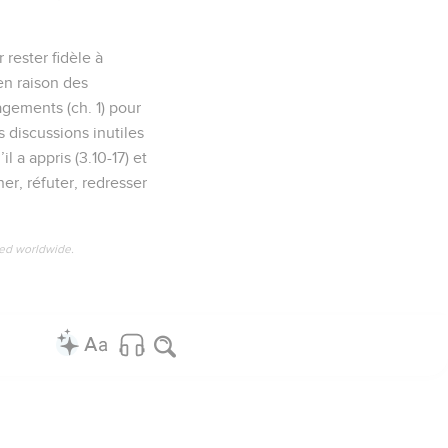
rester fidèle à
en raison des
gements (ch. 1) pour
es discussions inutiles
l a appris (3.10-17) et
ner, réfuter, redresser
ved worldwide.