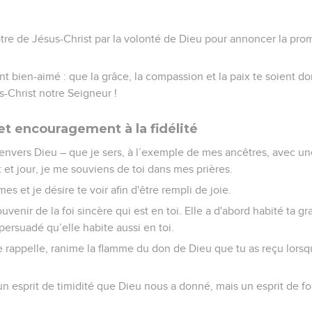
ôtre de Jésus-Christ par la volonté de Dieu pour annoncer la prom
t bien-aimé : que la grâce, la compassion et la paix te soient do
s-Christ notre Seigneur !
t encouragement à la fidélité
 envers Dieu – que je sers, à l’exemple de mes ancêtres, avec u
 et jour, je me souviens de toi dans mes prières.
es et je désire te voir afin d'être rempli de joie.
uvenir de la foi sincère qui est en toi. Elle a d'abord habité ta g
persuadé qu’elle habite aussi en toi.
le rappelle, ranime la flamme du don de Dieu que tu as reçu lors
 un esprit de timidité que Dieu nous a donné, mais un esprit de f