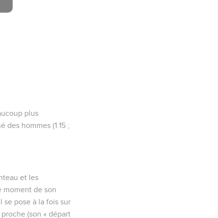
eaucoup plus
né des hommes (1.15 ;
nteau et les
« le moment de son
l se pose à la fois sur
ir proche (son « départ