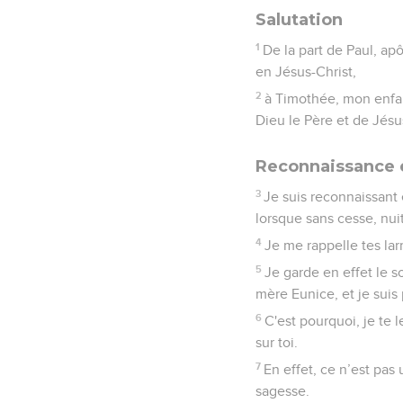
Salutation
1
De la part de Paul, ap
en Jésus-Christ,
2
à Timothée, mon enfan
Dieu le Père et de Jésu
Reconnaissance e
3
Je suis reconnaissant
lorsque sans cesse, nuit
4
Je me rappelle tes larm
5
Je garde en effet le so
mère Eunice, et je suis 
6
C'est pourquoi, je te 
sur toi.
7
En effet, ce n’est pas
sagesse.