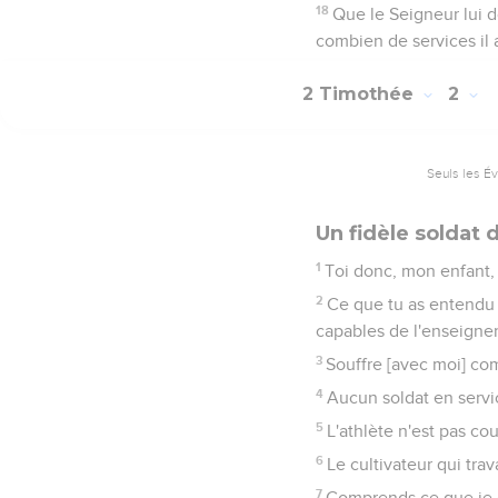
18
Que le Seigneur lui 
combien de services il 
2 Timothée
2
Seuls les É
Un fidèle soldat 
1
Toi donc, mon enfant, f
2
Ce que tu as entendu 
capables de l'enseigner 
3
Souffre [avec moi] co
4
Aucun soldat en service
5
L'athlète n'est pas cou
6
Le cultivateur qui trava
7
Comprends ce que je di