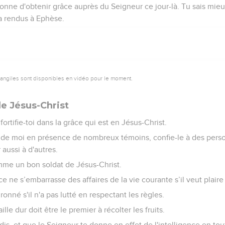
donne d'obtenir grâce auprès du Seigneur ce jour-là. Tu sais mi
a rendus à Ephèse.
vangiles sont disponibles en vidéo pour le moment.
de Jésus-Christ
ortifie-toi dans la grâce qui est en Jésus-Christ.
de moi en présence de nombreux témoins, confie-le à des person
aussi à d'autres.
mme un bon soldat de Jésus-Christ.
 ne s’embarrasse des affaires de la vie courante s’il veut plaire à
ronné s'il n'a pas lutté en respectant les règles.
ille dur doit être le premier à récolter les fruits.
s, et que le Seigneur te donne en effet de l'intelligence en to