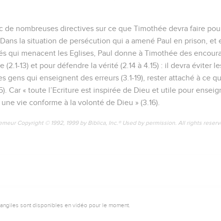
nc de nombreuses directives sur ce que Timothée devra faire pour 
Dans la situation de persécution qui a amené Paul en prison, et 
s qui menacent les Eglises, Paul donne à Timothée des encoura
 (2.1-13) et pour défendre la vérité (2.14 à 4.15) : il devra éviter l
es gens qui enseignent des erreurs (3.1-19), rester attaché à ce qu’i
5). Car « toute l’Ecriture est inspirée de Dieu et utile pour enseig
une vie conforme à la volonté de Dieu » (3.16).
emeur Copyright © 1992, 1999 by Biblica, Inc.® Used by permission. All rights reser
vangiles sont disponibles en vidéo pour le moment.