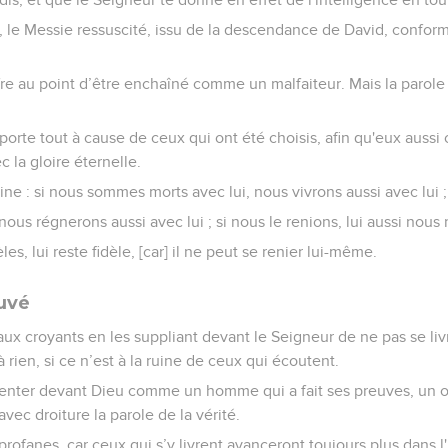
, le Messie ressuscité, issu de la descendance de David, confor
fre au point d’être enchaîné comme un malfaiteur. Mais la parole
porte tout à cause de ceux qui ont été choisis, afin qu'eux aussi 
c la gloire éternelle.
ine : si nous sommes morts avec lui, nous vivrons aussi avec lui ;
ous régnerons aussi avec lui ; si nous le renions, lui aussi nous r
es, lui reste fidèle, [car] il ne peut se renier lui-même.
uvé
aux croyants en les suppliant devant le Seigneur de ne pas se liv
à rien, si ce n’est à la ruine de ceux qui écoutent.
senter devant Dieu comme un homme qui a fait ses preuves, un ou
vec droiture la parole de la vérité.
profanes, car ceux qui s’y livrent avanceront toujours plus dans l