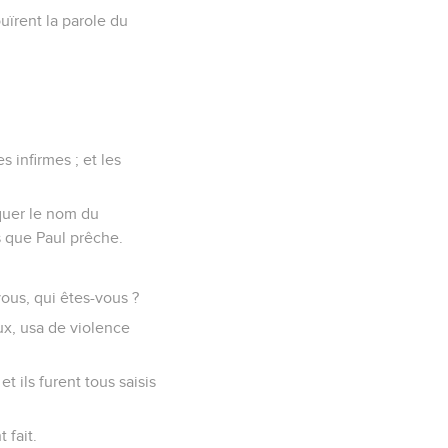
uïrent la parole du
 infirmes ; et les
oquer le nom du
s que Paul prêche.
 vous, qui êtes-vous ?
eux, usa de violence
t ils furent tous saisis
 fait.