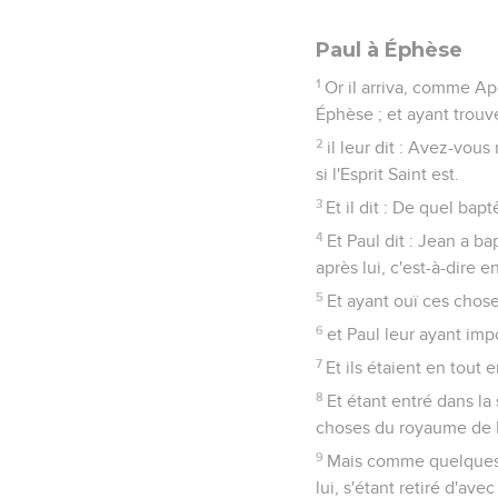
Paul à Éphèse
1
Or il arriva, comme Apo
Éphèse ; et ayant trouvé
2
il leur dit : Avez-vous
si l'Esprit Saint est.
3
Et il dit : De quel ba
4
Et Paul dit : Jean a b
après lui, c'est-à-dire e
5
Et ayant ouï ces chose
6
et Paul leur ayant impo
7
Et ils étaient en tou
8
Et étant entré dans la
choses du royaume de 
9
Mais comme quelques-u
lui, s'étant retiré d'av