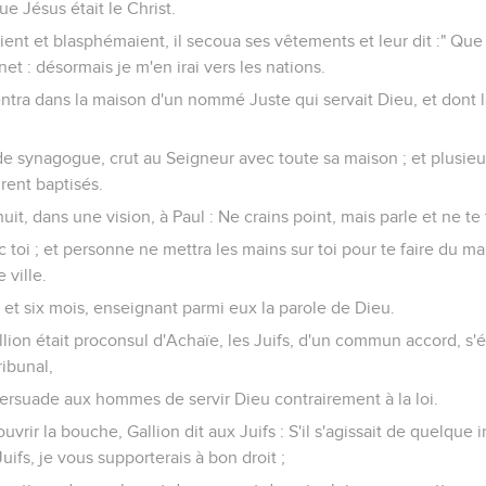
e Jésus était le Christ.
ent et blasphémaient, il secoua ses vêtements et leur dit :" Que 
 net : désormais je m'en irai vers les nations.
l entra dans la maison d'un nommé Juste qui servait Dieu, et dont l
 de synagogue, crut au Seigneur avec toute sa maison ; et plusie
urent baptisés.
uit, dans une vision, à Paul : Ne crains point, mais parle et ne te 
 toi ; et personne ne mettra les mains sur toi pour te faire du mal
 ville.
n et six mois, enseignant parmi eux la parole de Dieu.
ion était proconsul d'Achaïe, les Juifs, d'un commun accord, s'é
ribunal,
ersuade aux hommes de servir Dieu contrairement à la loi.
uvrir la bouche, Gallion dit aux Juifs : S'il s'agissait de quelque
ifs, je vous supporterais à bon droit ;