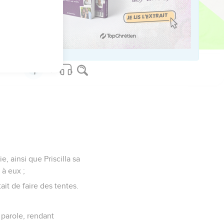
 l'Aréopagite, et une
, ainsi que Priscilla sa
 à eux ;
ait de faire des tentes.
 parole, rendant