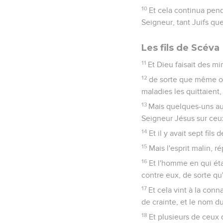
10
Et cela continua pen
Seigneur, tant Juifs qu
Les fils de Scéva
11
Et Dieu faisait des mi
12
de sorte que même on 
maladies les quittaient, 
13
Mais quelques-uns aus
Seigneur Jésus sur ceux
14
Et il y avait sept fils 
15
Mais l'esprit malin, r
16
Et l'homme en qui étai
contre eux, de sorte qu'
17
Et cela vint à la conn
de crainte, et le nom d
18
Et plusieurs de ceux q