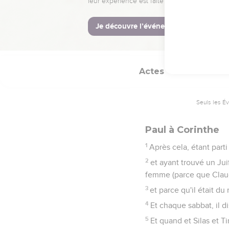
33
Ainsi Paul sortit du m
34
Mais quelques hommes 
femme nommée Damaris,
Actes
18
Seuls les É
Paul à Corinthe
1
Après cela, étant parti
2
et ayant trouvé un Jui
femme (parce que Claude
3
et parce qu'il était du
4
Et chaque sabbat, il d
5
Et quand et Silas et T