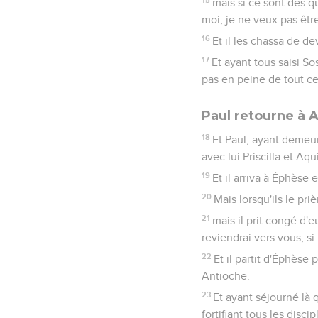
mais si ce sont des q
moi, je ne veux pas êtr
16
Et il les chassa de de
17
Et ayant tous saisi So
pas en peine de tout ce
Paul retourne à 
18
Et Paul, ayant demeur
avec lui Priscilla et Aqui
19
Et il arriva à Éphèse 
20
Mais lorsqu'ils le pr
21
mais il prit congé d'e
reviendrai vers vous, si
22
Et il partit d'Éphèse
Antioche.
23
Et ayant séjourné là 
fortifiant tous les discip