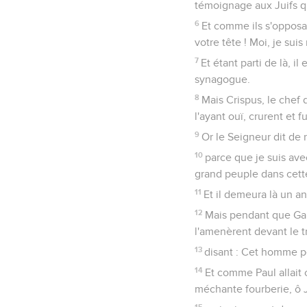
témoignage aux Juifs qu
6
Et comme ils s'opposai
votre tête ! Moi, je suis
7
Et étant parti de là, i
synagogue.
8
Mais Crispus, le chef
l'ayant ouï, crurent et f
9
Or le Seigneur dit de n
10
parce que je suis avec
grand peuple dans cette
11
Et il demeura là un a
12
Mais pendant que Gall
l'amenèrent devant le t
13
disant : Cet homme p
14
Et comme Paul allait o
méchante fourberie, ô Ju
15