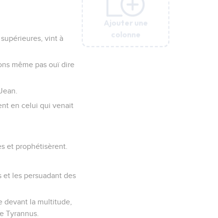
Ajouter une
Ajouter une
Ajouter une
Ajouter une
Ajouter une
colonne
colonne
colonne
colonne
colonne
 supérieures, vint à
'avons même pas ouï dire
 Jean.
ent en celui qui venait
ues et prophétisèrent.
s et les persuadant des
e devant la multitude,
 de Tyrannus.