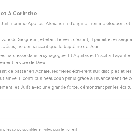
 et à Corinthe
un Juif, nommé Apollos, Alexandrin d'origine, homme éloquent et 
 la voie du Seigneur ; et étant fervent d'esprit, il parlait et enseig
t Jésus, ne connaissant que le baptême de Jean.
avec hardiesse dans la synagogue. Et Aquilas et Priscilla, l'ayant en
tement la voie de Dieu.
ait de passer en Achaïe, les frères écrivirent aux disciples et les
 fut arrivé, il contribua beaucoup par la grâce à l'avancement de c
quement les Juifs avec une grande force, démontrant par les écritu
vangiles sont disponibles en vidéo pour le moment.