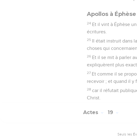
Apollos à Éphèse
24
Et il vint à Éphèse 
écritures.
25
Il était instruit dans
choses qui concernaien
26
Et il se mit à parler 
expliquèrent plus exac
27
Et comme il se propos
recevoir ; et quand il y
28
car il réfutait publi
Christ.
Actes
19
Seuls les É