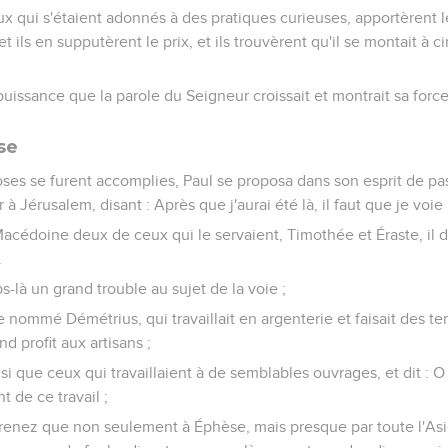
ux qui s'étaient adonnés à des pratiques curieuses, apportèrent le
et ils en supputèrent le prix, et ils trouvèrent qu'il se montait à 
puissance que la parole du Seigneur croissait et montrait sa force
se
oses se furent accomplies, Paul se proposa dans son esprit de p
er à Jérusalem, disant : Après que j'aurai été là, il faut que je voi
acédoine deux de ceux qui le servaient, Timothée et Éraste, i
.
s-là un grand trouble au sujet de la voie ;
 nommé Démétrius, qui travaillait en argenterie et faisait des t
nd profit aux artisans ;
insi que ceux qui travaillaient à de semblables ouvrages, et dit 
t de ce travail ;
renez que non seulement à Éphèse, mais presque par toute l'Asie