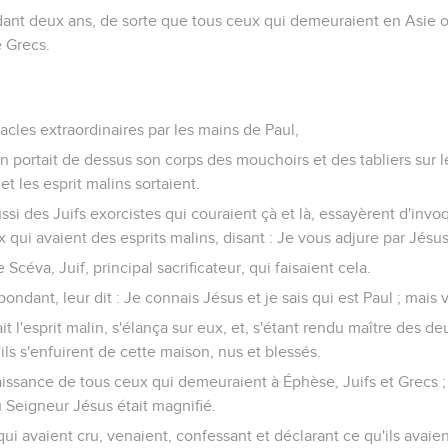
dant deux ans, de sorte que tous ceux qui demeuraient en Asie o
e Grecs.
racles extraordinaires par les mains de Paul,
portait de dessus son corps des mouchoirs et des tabliers sur les
et les esprit malins sortaient.
si des Juifs exorcistes qui couraient çà et là, essayèrent d'inv
 qui avaient des esprits malins, disant : Je vous adjure par Jésu
de Scéva, Juif, principal sacrificateur, qui faisaient cela.
épondant, leur dit : Je connais Jésus et je sais qui est Paul ; mais
t l'esprit malin, s'élança sur eux, et, s'étant rendu maître des d
ils s'enfuirent de cette maison, nus et blessés.
aissance de tous ceux qui demeuraient à Éphèse, Juifs et Grecs ; e
u Seigneur Jésus était magnifié.
ui avaient cru, venaient, confessant et déclarant ce qu'ils avaient