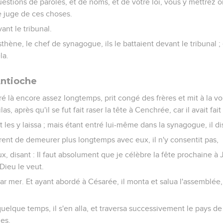
uestions de paroles, et de noms, et de votre loi, vous y mettrez
e juge de ces choses.
vant le tribunal.
sthène, le chef de synagogue, ils le battaient devant le tribunal ;
la.
Antioche
é là encore assez longtemps, prit congé des frères et mit à la voi
las, après qu'il se fut fait raser la tête à Cenchrée, car il avait fai
et les y laissa ; mais étant entré lui-même dans la synagogue, il di
ièrent de demeurer plus longtemps avec eux, il n'y consentit pas,
ux, disant : Il faut absolument que je célèbre la fête prochaine à 
 Dieu le veut.
 par mer. Et ayant abordé à Césarée, il monta et salua l'assemblée
quelque temps, il s'en alla, et traversa successivement le pays de 
les.