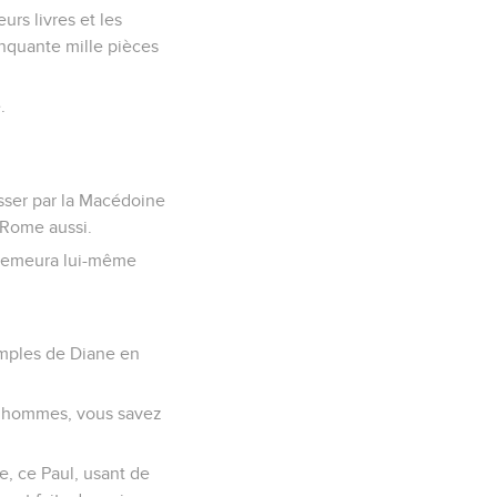
urs livres et les
cinquante mille pièces
.
asser par la Macédoine
e Rome aussi.
l demeura lui-même
emples de Diane en
: O hommes, vous savez
, ce Paul, usant de