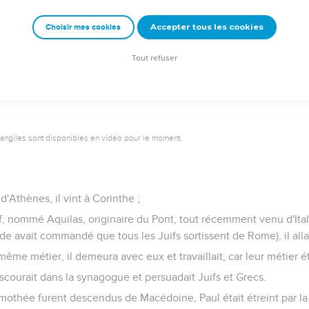
ilieu d'eux.
Accepter tous les cookies
Choisir mes cookies
se joignirent à lui et crurent, entre lesquels aussi était Denys,
 et d'autres avec eux.
Tout refuser
vangiles sont disponibles en vidéo pour le moment.
 d'Athènes, il vint à Corinthe ;
f, nommé Aquilas, originaire du Pont, tout récemment venu d'Italie
 avait commandé que tous les Juifs sortissent de Rome), il alla
 même métier, il demeura avec eux et travaillait, car leur métier ét
iscourait dans la synagogue et persuadait Juifs et Grecs.
imothée furent descendus de Macédoine, Paul était étreint par la