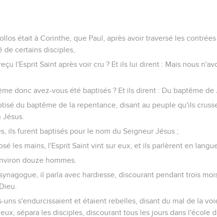
llos était à Corinthe, que Paul, après avoir traversé les contrées
 de certains disciples,
 reçu l'Esprit Saint après voir cru ? Et ils lui dirent : Mais nous n
ptême donc avez-vous été baptisés ? Et ils dirent : Du baptême de
aptisé du baptême de la repentance, disant au peuple qu'ils cruss
n Jésus.
s, ils furent baptisés pour le nom du Seigneur Jésus ;
sé les mains, l'Esprit Saint vint sur eux, et ils parlèrent en lang
t environ douze hommes.
 synagogue, il parla avec hardiesse, discourant pendant trois moi
Dieu.
ns s'endurcissaient et étaient rebelles, disant du mal de la voi
ec eux, sépara les disciples, discourant tous les jours dans l'école