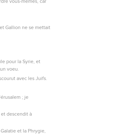
 ordre vous-mêmes, car
 et Gallion ne se mettait
le pour la Syrie, et
t un voeu.
scourut avec les Juifs.
Jérusalem ; je
, et descendit à
Galatie et la Phrygie,