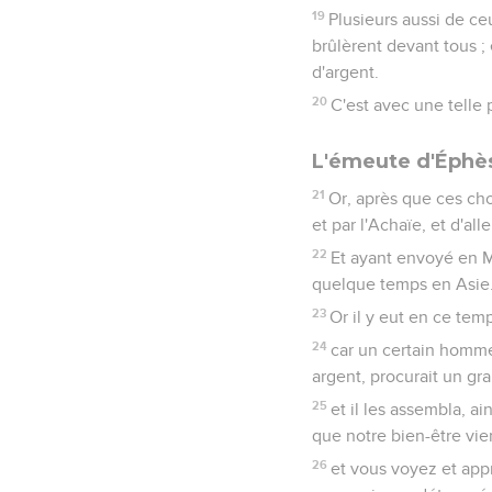
19
Plusieurs aussi de ce
brûlèrent devant tous ; 
d'argent.
20
C'est avec une telle 
L'émeute d'Éphè
21
Or, après que ces ch
et par l'Achaïe, et d'all
22
Et ayant envoyé en M
quelque temps en Asie
23
Or il y eut en ce temp
24
car un certain homme
argent, procurait un gra
25
et il les assembla, a
que notre bien-être vien
26
et vous voyez et app