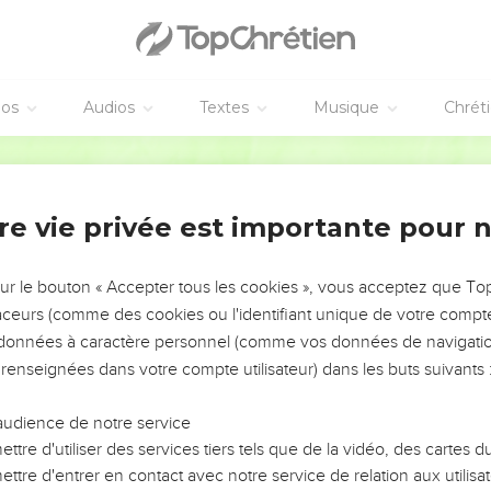
andant romain
squ'à ce mot, et ils élevèrent leur voix, disant : Ote de la terre un
nt des cris et jetaient leurs vêtements et lançaient de la poussièr
éos
Audios
Textes
Musique
Chrét
ordre de le conduire à la forteresse, disant qu'on le mît à la quest
Darby
et ils criaient ainsi contre lui.
t fait étendre avec les courroies, Paul dit au centurion qui était p
re vie privée est importante pour 
homme qui est Romain et qui n'est pas condamné ?
entendit cela, il s'en alla faire son rapport au chiliarque, disant :
.
sur le bouton « Accepter tous les cookies », vous acceptez que T
traceurs (comme des cookies ou l'identifiant unique de votre compte 
rochant dit à Paul : Dis-moi, es-tu Romain ?
s données à caractère personnel (comme vos données de navigatio
 chiliarque reprit : Moi, j'ai acquis cette bourgeoisie pour une gran
 renseignées dans votre compte utilisateur) dans les buts suivants 
ssance.
i allaient le mettre à la question se retirèrent de lui ; le chiliar
audience de notre service
, et parce qu'il l'avait fait lier.
ttre d'utiliser des services tiers tels que de la vidéo, des cartes
ttre d'entrer en contact avec notre service de relation aux utilisat
nseil supérieur