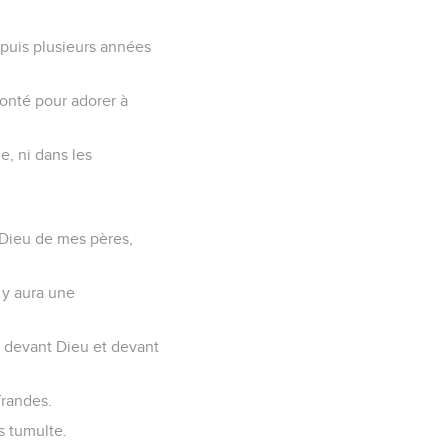
depuis plusieurs années
monté pour adorer à
e, ni dans les
e Dieu de mes pères,
 y aura une
e devant Dieu et devant
frandes.
s tumulte.