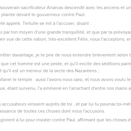
e souverain sacrificateur Ananias descendit avec les anciens et 
nt plainte devant le gouverneur contre Paul.
té appelé, Tertulle se mit à l'accuser, disant :
s par ton moyen d'une grande tranquillité, et que par ta prévoy
en vue de cette nation, très-excellent Félix, nous l'acceptons, en
arrêter davantage, je te prie de nous entendre brièvement selon 
que cet homme est une peste, et qu'il excite des séditions parmi
et qu'il est un meneur de la secte des Nazaréens ;
faner le temple : aussi l'avons-nous saisi, et nous avons voulu le 
rque, étant survenu, l'a emmené en l'arrachant d'entre nos mains
accusateurs vinssent auprès de toi ; et par lui tu pourras toi-mê
naissance de toutes ces choses dont nous l'accusons.
oignirent à lui pour insister contre Paul, affirmant que les choses é