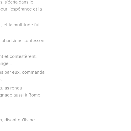
, s'écria dans le
pour l'espérance et la
; et la multitude fut
es pharisiens confessent
nt et contestèrent,
nge...
èces par eux, commanda
.
 tu as rendu
ignage aussi à Rome.
, disant qu'ils ne