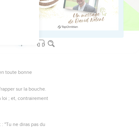
l le fit délier et
fait descendre Paul, il
t en toute bonne
frapper sur la bouche.
 loi ; et, contrairement
it : "Tu ne diras pas du