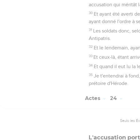
accusation qui méritât l
30
Et ayant été averti d
ayant donné l'ordre à se
31
Les soldats donc, sel
Antipatris.
32
Et le lendemain, ayant
33
Et ceux-là, étant arri
34
Et quand il eut lu la l
35
Je t'entendrai à fond,
prétoire d'Hérode.
Actes
24
Seuls les É
L'accusation por