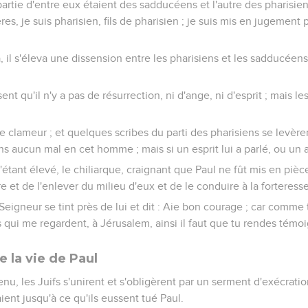
artie d'entre eux étaient des sadducéens et l'autre des pharisiens
s, je suis pharisien, fils de pharisien ; je suis mis en jugement 
a, il s'éleva une dissension entre les pharisiens et les sadducéens 
nt qu'il n'y a pas de résurrection, ni d'ange, ni d'esprit ; mais l
de clameur ; et quelques scribes du parti des pharisiens se levère
ns aucun mal en cet homme ; mais si un esprit lui a parlé, ou un a
'étant élevé, le chiliarque, craignant que Paul ne fût mis en pi
 et de l'enlever du milieu d'eux et de le conduire à la forteresse
e Seigneur se tint près de lui et dit : Aie bon courage ; car comme
qui me regardent, à Jérusalem, ainsi il faut que tu rendes témo
 la vie de Paul
enu, les Juifs s'unirent et s'obligèrent par un serment d'exécration
ient jusqu'à ce qu'ils eussent tué Paul.