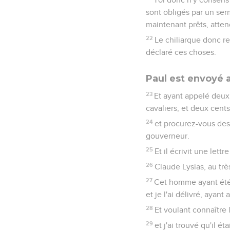
sont obligés par un serm
maintenant prêts, atten
22
Le chiliarque donc re
déclaré ces choses.
Paul est envoyé 
23
Et ayant appelé deux 
cavaliers, et deux cents
24
et procurez-vous des 
gouverneur.
25
Et il écrivit une lett
26
Claude Lysias, au trè
27
Cet homme ayant été s
et je l'ai délivré, ayant
28
Et voulant connaître l
29
et j'ai trouvé qu'il é