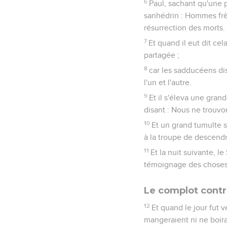
6
Paul, sachant qu'une p
sanhédrin : Hommes frère
résurrection des morts.
7
Et quand il eut dit cel
partagée ;
8
car les sadducéens dise
l'un et l'autre.
9
Et il s'éleva une gran
disant : Nous ne trouvo
10
Et un grand tumulte s
à la troupe de descendre
11
Et la nuit suivante, l
témoignage des choses 
Le complot contre
12
Et quand le jour fut v
mangeraient ni ne boira