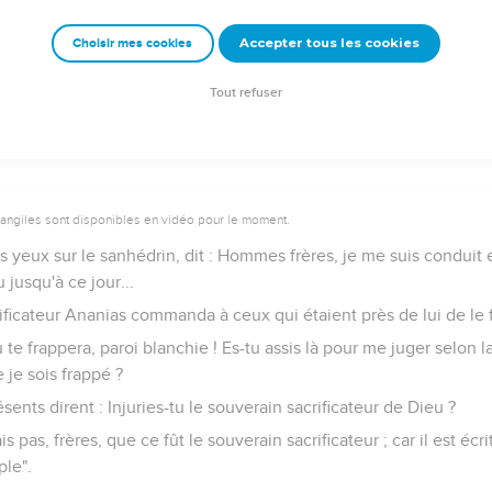
lant savoir exactement ce pour quoi il était accusé par les Juifs, i
Accepter tous les cookies
Choisir mes cookies
ux sacrificateurs et tout le sanhédrin s'assemblassent ; et ayant 
Tout refuser
vangiles sont disponibles en vidéo pour le moment.
les yeux sur le sanhédrin, dit : Hommes frères, je me suis condui
jusqu'à ce jour...
ificateur Ananias commanda à ceux qui étaient près de lui de le 
eu te frappera, paroi blanchie ! Es-tu assis là pour me juger selon la
e je sois frappé ?
sents dirent : Injuries-tu le souverain sacrificateur de Dieu ?
is pas, frères, que ce fût le souverain sacrificateur ; car il est écr
ple".