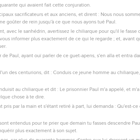
 quarante qui avaient fait cette conjuration.
incipaux sacrificateurs et aux anciens, et dirent : Nous nous somm
ne goûter de rein jusqu'à ce que nous ayons tué Paul.
, avec le sanhédrin, avertissez le chiliarque pour qu'il le fasse
ous informer plus exactement de ce qui le regarde ; et, avant q
uer.
ur de Paul, ayant ouï parler de ce guet-apens, s'en alla et entra dan
 l'un des centurions, dit : Conduis ce jeune homme au chiliarque,
conduisit au chiliarque et dit : Le prisonnier Paul m'a appelé, et m'
que chose à te dire.
ant pris par la main et s'étant retiré à part, lui demanda : Qu'est-c
 se sont entendus pour te prier que demain tu fasses descendre Pau
nquérir plus exactement à son sujet.
 pas, car plus de quarante hommes d'entre eux lui dressent un g