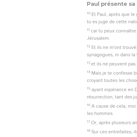
Paul présente sa
10
Et Paul, après que le
tu es juge de cette nat
11
car tu peux connaître
Jérusalem.
12
Et ils ne m'ont trouv
synagogues, ni dans la v
13
et ils ne peuvent pas
14
Mais je te confesse bi
croyant toutes les chose
15
ayant espérance en D
résurrection, tant des j
16
A cause de cela, moi
les hommes.
17
Or, après plusieurs a
18
Sur ces entrefaites, 