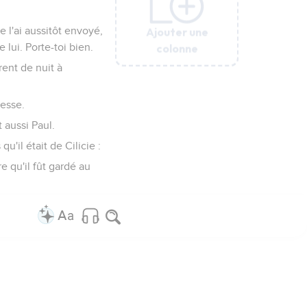
Ajouter une
Ajouter une
Ajouter une
Ajouter une
Ajouter une
 l'ai aussitôt envoyé,
colonne
colonne
colonne
colonne
colonne
 lui. Porte-toi bien.
rent de nuit à
resse.
 aussi Paul.
u'il était de Cilicie :
re qu'il fût gardé au