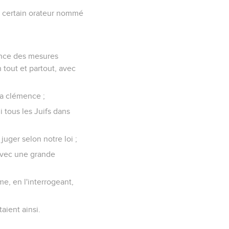
un certain orateur nommé
ance des mesures
 tout et partout, avec
ta clémence ;
 tous les Juifs dans
juger selon notre loi ;
 avec une grande
me, en l'interrogeant,
taient ainsi.