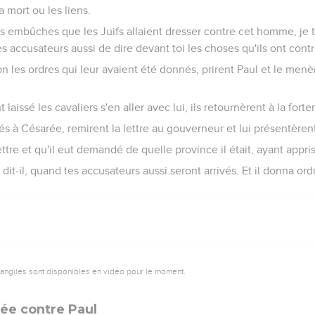
a mort ou les liens.
es embûches que les Juifs allaient dresser contre cet homme, je te
s accusateurs aussi de dire devant toi les choses qu'ils ont contre
on les ordres qui leur avaient été donnés, prirent Paul et le menè
 laissé les cavaliers s'en aller avec lui, ils retournèrent à la forte
vés à Césarée, remirent la lettre au gouverneur et lui présentèrent
ettre et qu'il eut demandé de quelle province il était, ayant appris q
 dit-il, quand tes accusateurs aussi seront arrivés. Et il donna ord
vangiles sont disponibles en vidéo pour le moment.
tée contre Paul