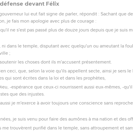
 défense devant Félix
 gouverneur lui eut fait signe de parler, répondit : Sachant que 
ion, je fais mon apologie avec plus de courage :
 qu'il ne s'est pas passé plus de douze jours depuis que je suis 
é, ni dans le temple, disputant avec quelqu'un ou ameutant la foul
ille ;
 soutenir les choses dont ils m'accusent présentement.
en ceci, que, selon la voie qu'ils appellent secte, ainsi je sers l
s qui sont écrites dans la loi et dans les prophètes,
ieu, -espérance que ceux-ci nourrissent aussi eux-mêmes, -qu'il
ustes que des injustes.
 aussi je m'exerce à avoir toujours une conscience sans reproch
nnées, je suis venu pour faire des aumônes à ma nation et des of
ils me trouvèrent purifié dans le temple, sans attroupement et san