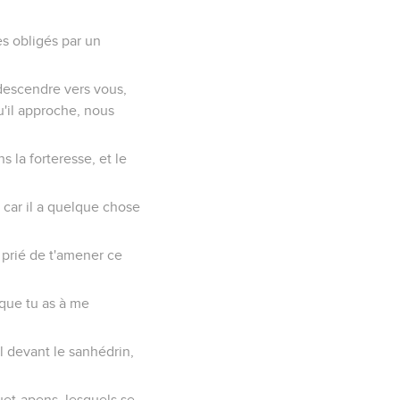
es obligés par un
 descendre vers vous,
u'il approche, nous
s la forteresse, et le
 car il a quelque chose
a prié de t'amener ce
e que tu as à me
l devant le sanhédrin,
uet-apens, lesquels se