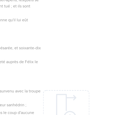
 tué ; et ils sont
ne qu'il lui eût
Césarée, et soixante-dix
eté auprès de Félix le
s survenu avec la troupe
leur sanhédrin ;
sous le coup d'aucune