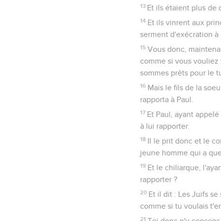
13
Et ils étaient plus de
14
Et ils vinrent aux pr
serment d'exécration à 
15
Vous donc, maintenant
comme si vous vouliez v
sommes prêts pour le t
16
Mais le fils de la soe
rapporta à Paul.
17
Et Paul, ayant appelé
à lui rapporter.
18
Il le prit donc et le 
jeune homme qui a quel
19
Et le chiliarque, l'ay
rapporter ?
20
Et il dit : Les Juifs
comme si tu voulais t'e
21
Toi donc n'y consens