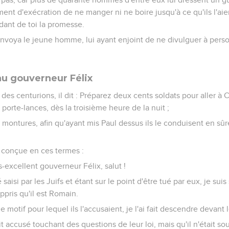
ent d'exécration de ne manger ni ne boire jusqu'à ce qu'ils l'aient
dant de toi la promesse.
nvoya le jeune homme, lui ayant enjoint de ne divulguer à person
au gouverneur Félix
des centurions, il dit : Préparez deux cents soldats pour aller à 
 porte-lances, dès la troisième heure de la nuit ;
montures, afin qu'ayant mis Paul dessus ils le conduisent en sûr
re conçue en ces termes :
s-excellent gouverneur Félix, salut !
aisi par les Juifs et étant sur le point d'être tué par eux, je sui
 appris qu'il est Romain.
e motif pour lequel ils l'accusaient, je l'ai fait descendre devant 
tait accusé touchant des questions de leur loi, mais qu'il n'était 