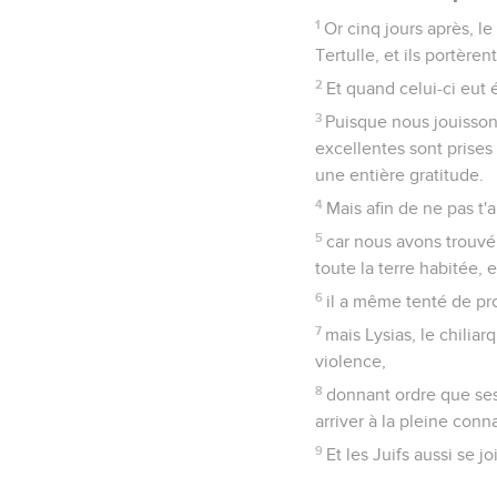
1
Or cinq jours après, l
Tertulle, et ils portère
2
Et quand celui-ci eut é
3
Puisque nous jouisson
excellentes sont prises 
une entière gratitude.
4
Mais afin de ne pas t'
5
car nous avons trouvé 
toute la terre habitée, 
6
il a même tenté de pro
7
mais Lysias, le chilia
violence,
8
donnant ordre que ses 
arriver à la pleine con
9
Et les Juifs aussi se j