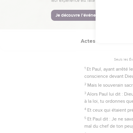
30
Mais le lendemain, vou
ordonna que les principa
le présenta devant eux.
Actes
23
Seuls les É
1
Et Paul, ayant arrêté 
conscience devant Dieu 
2
Mais le souverain sacr
3
Alors Paul lui dit : Di
à la loi, tu ordonnes qu
4
Et ceux qui étaient pré
5
Et Paul dit : Je ne sava
mal du chef de ton peu