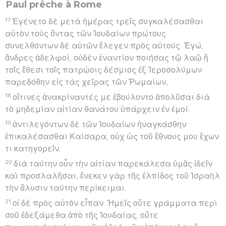
Paul vient de terminer la collecte pour les chrétiens de
*Jérusalem (15.22-26) ; il est sur le point de partir pour la
Palestine (Ac 20.11). La rédaction se situe donc au cours de
son troisième voyage missionnaire, pendant les trois mois
qu’il passe à Corinthe (entre 56 et 58). Une femme, Phœbé,
qui exerce un ministère dans l’Eglise voisine de Cenchrées
(à quelques kilomètres de Corinthe), doit porter la lettre à
Rome (16.1).
Paul n’a encore jamais été dans la capitale de l’Empire : il en
a toujours été empêché (15.20-24), mais il connaît là-bas de
nombreux chrétiens de l’Eglise, qu’il a rencontrés ailleurs
(et qu’il salue au ch. 16).
Avant la visite qu’il prévoit de leur faire, il leur adresse un
exposé ordonné de la doctrine chrétienne du salut, pour
que cette Eglise soit solidement fondée dans la foi,
inaccessible aux influences des judaïsants, adversaires de