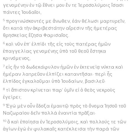
32
Ἀγρίππας δὲ τῷ Φήστῳ ἔφη· Ἀπολελύσθαι ἐδύνατο
ὁ ἄνθρωπος οὗτος εἰ μὴ ἐπεκέκλητο Καίσαρα.
Hébreu : © Westminster Leningrad Codex - tanach.us --- Grec : © 2010 by the
Society of Biblical Literature and Logos Bible Software - sblgnt.com
Actes
27
Seuls les Évangiles sont disponibles en vidéo pour le moment.
Paul est envoyé à Rome
1
Ὡς δὲ ἐκρίθη τοῦ ἀποπλεῖν ἡμᾶς εἰς τὴν Ἰταλίαν,
παρεδίδουν τόν τε Παῦλον καί τινας ἑτέρους
δεσμώτας ἑκατοντάρχῃ ὀνόματι Ἰουλίῳ σπείρης
Σεβαστῆς.
2
ἐπιβάντες δὲ πλοίῳ Ἀδραμυττηνῷ μέλλοντι πλεῖν