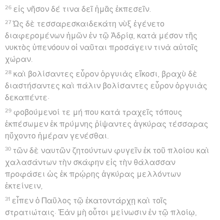
7
Ἐν δὲ τοῖς περὶ τὸν τόπον ἐκεῖνον ὑπῆρχεν χωρία τῷ
πρώτῳ τῆς νήσου ὀνόματι Ποπλίῳ, ὃς ἀναδεξάμενος
ἡμᾶς τρεῖς ἡμέρας φιλοφρόνως ἐξένισεν.
8
ἐγένετο δὲ τὸν πατέρα τοῦ Ποπλίου πυρετοῖς καὶ
δυσεντερίῳ συνεχόμενον κατακεῖσθαι, πρὸς ὃν ὁ
Παῦλος εἰσελθὼν καὶ προσευξάμενος ἐπιθεὶς τὰς
χεῖρας αὐτῷ ἰάσατο αὐτόν.
9
τούτου δὲ γενομένου καὶ οἱ λοιποὶ οἱ ἐν τῇ νήσῳ
ἔχοντες ἀσθενείας προσήρχοντο καὶ ἐθεραπεύοντο,
10
οἳ καὶ πολλαῖς τιμαῖς ἐτίμησαν ἡμᾶς καὶ
ἀναγομένοις ἐπέθεντο τὰ πρὸς τὰς χρείας.
Paul arrive à Rome
11
Μετὰ δὲ τρεῖς μῆνας ἀνήχθημεν ἐν πλοίῳ
παρακεχειμακότι ἐν τῇ νήσῳ Ἀλεξανδρίνῳ,
παρασήμῳ Διοσκούροις.
12
καὶ καταχθέντες εἰς Συρακούσας ἐπεμείναμεν