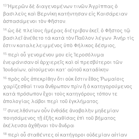
11
καὶ κατὰ πάσας τὰς συναγωγὰς πολλάκις τιμωρῶν
αὐτοὺς ἠνάγκαζον βλασφημεῖν, περισσῶς τε
ἐμμαινόμενος αὐτοῖς ἐδίωκον ἕως καὶ εἰς τὰς ἔξω
πόλεις.
Paul raconte sa conversion
12
Ἐν οἷς πορευόμενος εἰς τὴν Δαμασκὸν μετ’
ἐξουσίας καὶ ἐπιτροπῆς τῆς τῶν ἀρχιερέων
13
ἡμέρας μέσης κατὰ τὴν ὁδὸν εἶδον, βασιλεῦ,
οὐρανόθεν ὑπὲρ τὴν λαμπρότητα τοῦ ἡλίου
περιλάμψαν με φῶς καὶ τοὺς σὺν ἐμοὶ
πορευομένους·
14
πάντων τε καταπεσόντων ἡμῶν εἰς τὴν γῆν ἤκουσα
φωνὴν λέγουσαν πρός με τῇ Ἑβραΐδι διαλέκτῳ·
Σαοὺλ Σαούλ, τί με διώκεις; σκληρόν σοι πρὸς κέντρα
λακτίζειν.
15
ἐγὼ δὲ εἶπα· Τίς εἶ, κύριε; ὁ δὲ κύριος εἶπεν· Ἐγώ