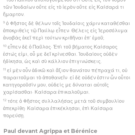
5
προγινώσκοντές με ἄνωθεν, ἐὰν θέλωσι μαρτυρεῖν,
ὅτι κατὰ τὴν ἀκριβεστάτην αἵρεσιν τῆς ἡμετέρας
θρησκείας ἔζησα Φαρισαῖος.
6
καὶ νῦν ἐπ’ ἐλπίδι τῆς εἰς τοὺς πατέρας ἡμῶν
ἐπαγγελίας γενομένης ὑπὸ τοῦ θεοῦ ἕστηκα
κρινόμενος,
7
εἰς ἣν τὸ δωδεκάφυλον ἡμῶν ἐν ἐκτενείᾳ νύκτα καὶ
ἡμέραν λατρεῦον ἐλπίζει καταντῆσαι· περὶ ἧς
ἐλπίδος ἐγκαλοῦμαι ὑπὸ Ἰουδαίων, βασιλεῦ·
8
τί ἄπιστον κρίνεται παρ’ ὑμῖν εἰ ὁ θεὸς νεκροὺς
ἐγείρει;
9
Ἐγὼ μὲν οὖν ἔδοξα ἐμαυτῷ πρὸς τὸ ὄνομα Ἰησοῦ τοῦ
Ναζωραίου δεῖν πολλὰ ἐναντία πρᾶξαι·
10
ὃ καὶ ἐποίησα ἐν Ἱεροσολύμοις, καὶ πολλούς τε τῶν
ἁγίων ἐγὼ ἐν φυλακαῖς κατέκλεισα τὴν παρὰ τῶν
ἀρχιερέων ἐξουσίαν λαβών, ἀναιρουμένων τε αὐτῶν
κατήνεγκα ψῆφον,