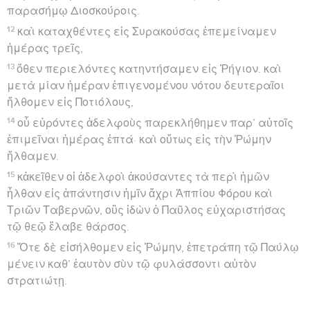
Télécharger le poster
© Le Projet Biblique
Par la richesse de son contenu, la lettre de Paul aux
Romains occupe une place privilégiée dans la prédication
et dans l’histoire de l’Eglise.