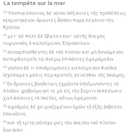
τε τοὺς δυναμένους κολυμβᾶν ἀπορίψαντας πρώτους
ἐπὶ τὴν γῆν ἐξιέναι,
44
καὶ τοὺς λοιποὺς οὓς μὲν ἐπὶ σανίσιν οὓς δὲ ἐπί
τινων τῶν ἀπὸ τοῦ πλοίου· καὶ οὕτως ἐγένετο πάντας
διασωθῆναι ἐπὶ τὴν γῆν.
Hébreu : © Westminster Leningrad Codex - tanach.us --- Grec : © 2010 by the
Society of Biblical Literature and Logos Bible Software - sblgnt.com
Actes
28
Seuls les Évangiles sont disponibles en vidéo pour le moment.
Paul dans l'île de Malte
1
Καὶ διασωθέντες τότε ἐπέγνωμεν ὅτι Μελίτη ἡ
νῆσος καλεῖται.
2