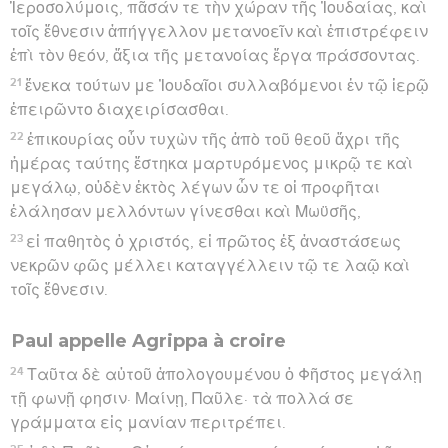
κεκρατηκέναι ἄραντες ἆσσον παρελέγοντο τὴν
Κρήτην.
14
μετ’ οὐ πολὺ δὲ ἔβαλεν κατ’ αὐτῆς ἄνεμος
τυφωνικὸς ὁ καλούμενος Εὐρακύλων·
15
συναρπασθέντος δὲ τοῦ πλοίου καὶ μὴ δυναμένου
ἀντοφθαλμεῖν τῷ ἀνέμῳ ἐπιδόντες ἐφερόμεθα.
16
νησίον δέ τι ὑποδραμόντες καλούμενον Καῦδα
ἰσχύσαμεν μόλις περικρατεῖς γενέσθαι τῆς σκάφης,
17
ἣν ἄραντες βοηθείαις ἐχρῶντο ὑποζωννύντες τὸ
πλοῖον· φοβούμενοί τε μὴ εἰς τὴν Σύρτιν ἐκπέσωσιν,
χαλάσαντες τὸ σκεῦος, οὕτως ἐφέροντο.
18
σφοδρῶς δὲ χειμαζομένων ἡμῶν τῇ ἑξῆς ἐκβολὴν
ἐποιοῦντο,
19
καὶ τῇ τρίτῃ αὐτόχειρες τὴν σκευὴν τοῦ πλοίου
ἔρριψαν.
20
μήτε δὲ ἡλίου μήτε ἄστρων ἐπιφαινόντων ἐπὶ
πλείονας ἡμέρας, χειμῶνός τε οὐκ ὀλίγου