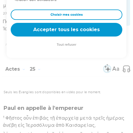
ἅπαν τὸ πλῆθος τῶν Ἰουδαίων ἐνέτυχόν μοι ἔν τε
Ἱεροσολύμοις καὶ ἐνθάδε, βοῶντες μὴ δεῖν αὐτὸν ζῆν
μηκέτι.
25
ἐγὼ δὲ κατελαβόμην μηδὲν ἄξιον αὐτὸν θανάτου
πεπραχέναι, αὐτοῦ δὲ τούτου ἐπικαλεσαμένου τὸν
Σεβαστὸν ἔκρινα πέμπειν.
26
περὶ οὗ ἀσφαλές τι γράψαι τῷ κυρίῳ οὐκ ἔχω· διὸ
προήγαγον αὐτὸν ἐφ’ ὑμῶν καὶ μάλιστα ἐπὶ σοῦ,
βασιλεῦ Ἀγρίππα, ὅπως τῆς ἀνακρίσεως γενομένης
σχῶ τί γράψω·
27
ἄλογον γάρ μοι δοκεῖ πέμποντα δέσμιον μὴ καὶ τὰς
κατ’ αὐτοῦ αἰτίας σημᾶναι.
Hébreu : © Westminster Leningrad Codex - tanach.us --- Grec : © 2010 by the
Society of Biblical Literature and Logos Bible Software - sblgnt.com
Actes
26