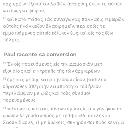
εἰς τοὺς κατὰ τὴν Ἀσίαν τόπους ἀνήχθημεν ὄντος σὺν
ἡμῖν Ἀριστάρχου Μακεδόνος Θεσσαλονικέως·
3
τῇ τε ἑτέρᾳ κατήχθημεν εἰς Σιδῶνα, φιλανθρώπως
τε ὁ Ἰούλιος τῷ Παύλῳ χρησάμενος ἐπέτρεψεν πρὸς
τοὺς φίλους πορευθέντι ἐπιμελείας τυχεῖν.
4
κἀκεῖθεν ἀναχθέντες ὑπεπλεύσαμεν τὴν Κύπρον
διὰ τὸ τοὺς ἀνέμους εἶναι ἐναντίους,
5
τό τε πέλαγος τὸ κατὰ τὴν Κιλικίαν καὶ Παμφυλίαν
διαπλεύσαντες κατήλθομεν εἰς Μύρα τῆς Λυκίας.
6
κἀκεῖ εὑρὼν ὁ ἑκατοντάρχης πλοῖον Ἀλεξανδρῖνον
πλέον εἰς τὴν Ἰταλίαν ἐνεβίβασεν ἡμᾶς εἰς αὐτό.
7
ἐν ἱκαναῖς δὲ ἡμέραις βραδυπλοοῦντες καὶ μόλις
γενόμενοι κατὰ τὴν Κνίδον, μὴ προσεῶντος ἡμᾶς τοῦ
ἀνέμου, ὑπεπλεύσαμεν τὴν Κρήτην κατὰ Σαλμώνην,
8
μόλις τε παραλεγόμενοι αὐτὴν ἤλθομεν εἰς τόπον
τινὰ καλούμενον Καλοὺς Λιμένας ᾧ ἐγγὺς ἦν πόλις
Λασαία.