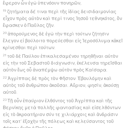
εἰμι Ἰησοῦς ὃν σὺ διώκεις·
16
ἀλλὰ ἀνάστηθι καὶ στῆθι ἐπὶ τοὺς πόδας σου· εἰς
τοῦτο γὰρ ὤφθην σοι, προχειρίσασθαί σε ὑπηρέτην
καὶ μάρτυρα ὧν τε εἶδές με ὧν τε ὀφθήσομαί σοι,
17
ἐξαιρούμενός σε ἐκ τοῦ λαοῦ καὶ ἐκ τῶν ἐθνῶν, εἰς
οὓς ἐγὼ ἀποστέλλω σε
18
ἀνοῖξαι ὀφθαλμοὺς αὐτῶν, τοῦ ἐπιστρέψαι ἀπὸ
σκότους εἰς φῶς καὶ τῆς ἐξουσίας τοῦ Σατανᾶ ἐπὶ τὸν
θεόν, τοῦ λαβεῖν αὐτοὺς ἄφεσιν ἁμαρτιῶν καὶ κλῆρον
ἐν τοῖς ἡγιασμένοις πίστει τῇ εἰς ἐμέ.
Paul parle de son œuvre
19
Ὅθεν, βασιλεῦ Ἀγρίππα, οὐκ ἐγενόμην ἀπειθὴς τῇ
οὐρανίῳ ὀπτασίᾳ,
20
ἀλλὰ τοῖς ἐν Δαμασκῷ πρῶτόν τε καὶ
Ἱεροσολύμοις, πᾶσάν τε τὴν χώραν τῆς Ἰουδαίας, καὶ
τοῖς ἔθνεσιν ἀπήγγελλον μετανοεῖν καὶ ἐπιστρέφειν