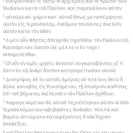
Seuls les Évangiles sont disponibles en vidéo pour le moment.
Paul présente sa défense devant Agrippa
1
Ἀγρίππας δὲ πρὸς τὸν Παῦλον ἔφη· Ἐπιτρέπεταί σοι
ὑπὲρ σεαυτοῦ λέγειν. τότε ὁ Παῦλος ἐκτείνας τὴν
χεῖρα ἀπελογεῖτο·
2
Περὶ πάντων ὧν ἐγκαλοῦμαι ὑπὸ Ἰουδαίων, βασιλεῦ
Ἀγρίππα, ἥγημαι ἐμαυτὸν μακάριον ἐπὶ σοῦ μέλλων
σήμερον ἀπολογεῖσθαι,
3
μάλιστα γνώστην ὄντα σε πάντων τῶν κατὰ
Ἰουδαίους ἐθῶν τε καὶ ζητημάτων· διὸ δέομαι
μακροθύμως ἀκοῦσαί μου.
4
Τὴν μὲν οὖν βίωσίν μου τὴν ἐκ νεότητος τὴν ἀπ’ ἀρχῆς
γενομένην ἐν τῷ ἔθνει μου ἔν τε Ἱεροσολύμοις ἴσασι
πάντες Ἰουδαῖοι,