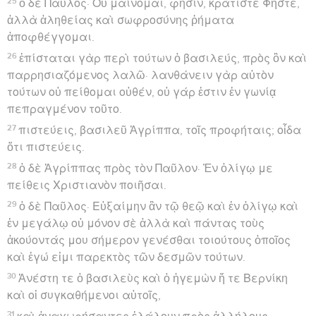
ἐπικειμένου, λοιπὸν περιῃρεῖτο ἐλπὶς πᾶσα τοῦ
σῴζεσθαι ἡμᾶς.
21
Πολλῆς τε ἀσιτίας ὑπαρχούσης τότε σταθεὶς ὁ
Παῦλος ἐν μέσῳ αὐτῶν εἶπεν· Ἔδει μέν, ὦ ἄνδρες,
πειθαρχήσαντάς μοι μὴ ἀνάγεσθαι ἀπὸ τῆς Κρήτης
κερδῆσαί τε τὴν ὕβριν ταύτην καὶ τὴν ζημίαν.
22
καὶ τὰ νῦν παραινῶ ὑμᾶς εὐθυμεῖν, ἀποβολὴ γὰρ
ψυχῆς οὐδεμία ἔσται ἐξ ὑμῶν πλὴν τοῦ πλοίου·
23
παρέστη γάρ μοι ταύτῃ τῇ νυκτὶ τοῦ θεοῦ, οὗ εἰμι, ᾧ
καὶ λατρεύω, ἄγγελος
24
λέγων· Μὴ φοβοῦ, Παῦλε· Καίσαρί σε δεῖ
παραστῆναι, καὶ ἰδοὺ κεχάρισταί σοι ὁ θεὸς πάντας
τοὺς πλέοντας μετὰ σοῦ.
25
διὸ εὐθυμεῖτε, ἄνδρες· πιστεύω γὰρ τῷ θεῷ ὅτι
οὕτως ἔσται καθ’ ὃν τρόπον λελάληταί μοι.
26
εἰς νῆσον δέ τινα δεῖ ἡμᾶς ἐκπεσεῖν.
27
Ὡς δὲ τεσσαρεσκαιδεκάτη νὺξ ἐγένετο