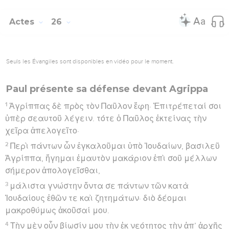
26
ἐπίσταται γὰρ περὶ τούτων ὁ βασιλεύς, πρὸς ὃν καὶ
παρρησιαζόμενος λαλῶ· λανθάνειν γὰρ αὐτὸν
τούτων οὐ πείθομαι οὐθέν, οὐ γάρ ἐστιν ἐν γωνίᾳ
πεπραγμένον τοῦτο.
27
πιστεύεις, βασιλεῦ Ἀγρίππα, τοῖς προφήταις; οἶδα
ὅτι πιστεύεις.
28
ὁ δὲ Ἀγρίππας πρὸς τὸν Παῦλον· Ἐν ὀλίγῳ με
πείθεις Χριστιανὸν ποιῆσαι.
29
ὁ δὲ Παῦλος· Εὐξαίμην ἂν τῷ θεῷ καὶ ἐν ὀλίγῳ καὶ
ἐν μεγάλῳ οὐ μόνον σὲ ἀλλὰ καὶ πάντας τοὺς
ἀκούοντάς μου σήμερον γενέσθαι τοιούτους ὁποῖος
καὶ ἐγώ εἰμι παρεκτὸς τῶν δεσμῶν τούτων.
30
Ἀνέστη τε ὁ βασιλεὺς καὶ ὁ ἡγεμὼν ἥ τε Βερνίκη
καὶ οἱ συγκαθήμενοι αὐτοῖς,
31
καὶ ἀναχωρήσαντες ἐλάλουν πρὸς ἀλλήλους
λέγοντες ὅτι Οὐδὲν θανάτου ἢ δεσμῶν ἄξιον τι
πράσσει ὁ ἄνθρωπος οὗτος.