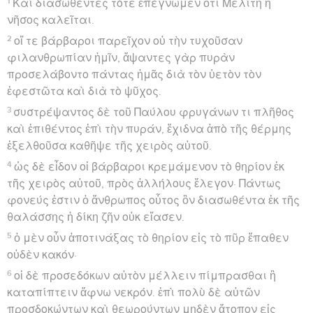
ὠσὶν βαρέως ἤκουσαν, καὶ τοὺς ὀφθαλμοὺς αὐτῶν
ἐκάμμυσαν· μήποτε ἴδωσιν τοῖς ὀφθαλμοῖς καὶ τοῖς
ὠσὶν ἀκούσωσιν καὶ τῇ καρδίᾳ συνῶσιν καὶ
ἐπιστρέψωσιν, καὶ ἰάσομαι αὐτούς.
28
γνωστὸν οὖν ἔστω ὑμῖν ὅτι τοῖς ἔθνεσιν ἀπεστάλη
τοῦτο τὸ σωτήριον τοῦ θεοῦ· αὐτοὶ καὶ ἀκούσονται.
30
Ἐνέμεινεν δὲ διετίαν ὅλην ἐν ἰδίῳ μισθώματι, καὶ
ἀπεδέχετο πάντας τοὺς εἰσπορευομένους πρὸς
αὐτόν,
31
κηρύσσων τὴν βασιλείαν τοῦ θεοῦ καὶ διδάσκων τὰ
περὶ τοῦ κυρίου Ἰησοῦ Χριστοῦ μετὰ πάσης
παρρησίας ἀκωλύτως.
Hébreu : © Westminster Leningrad Codex - tanach.us --- Grec : © 2010 by the
Society of Biblical Literature and Logos Bible Software - sblgnt.com
Romains
Introduction