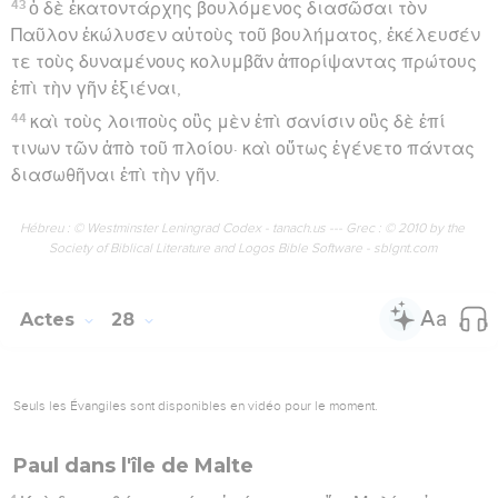
ἀξιοῦμεν δὲ παρὰ σοῦ ἀκοῦσαι ἃ φρονεῖς, περὶ μὲν
γὰρ τῆς αἱρέσεως ταύτης γνωστὸν ἡμῖν ἐστιν ὅτι
πανταχοῦ ἀντιλέγεται.
23
Ταξάμενοι δὲ αὐτῷ ἡμέραν ἧκον πρὸς αὐτὸν εἰς
τὴν ξενίαν πλείονες, οἷς ἐξετίθετο διαμαρτυρόμενος
τὴν βασιλείαν τοῦ θεοῦ πείθων τε αὐτοὺς περὶ τοῦ
Ἰησοῦ ἀπό τε τοῦ νόμου Μωϋσέως καὶ τῶν προφητῶν
ἀπὸ πρωῒ ἕως ἑσπέρας.
24
καὶ οἱ μὲν ἐπείθοντο τοῖς λεγομένοις οἱ δὲ
ἠπίστουν,
25
ἀσύμφωνοι δὲ ὄντες πρὸς ἀλλήλους ἀπελύοντο,
εἰπόντος τοῦ Παύλου ῥῆμα ἓν ὅτι Καλῶς τὸ πνεῦμα τὸ
ἅγιον ἐλάλησεν διὰ Ἠσαΐου τοῦ προφήτου πρὸς τοὺς
πατέρας ὑμῶν
26
λέγων· Πορεύθητι πρὸς τὸν λαὸν τοῦτον καὶ εἰπόν·
Ἀκοῇ ἀκούσετε καὶ οὐ μὴ συνῆτε, καὶ βλέποντες
βλέψετε καὶ οὐ μὴ ἴδητε·
27
ἐπαχύνθη γὰρ ἡ καρδία τοῦ λαοῦ τούτου, καὶ τοῖς