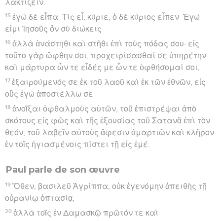
9
Ἱκανοῦ δὲ χρόνου διαγενομένου καὶ ὄντος ἤδη
ἐπισφαλοῦς τοῦ πλοὸς διὰ τὸ καὶ τὴν νηστείαν ἤδη
παρεληλυθέναι, παρῄνει ὁ Παῦλος
10
λέγων αὐτοῖς· Ἄνδρες, θεωρῶ ὅτι μετὰ ὕβρεως καὶ
πολλῆς ζημίας οὐ μόνον τοῦ φορτίου καὶ τοῦ πλοίου
ἀλλὰ καὶ τῶν ψυχῶν ἡμῶν μέλλειν ἔσεσθαι τὸν
πλοῦν.
11
ὁ δὲ ἑκατοντάρχης τῷ κυβερνήτῃ καὶ τῷ ναυκλήρῳ
μᾶλλον ἐπείθετο ἢ τοῖς ὑπὸ Παύλου λεγομένοις.
12
ἀνευθέτου δὲ τοῦ λιμένος ὑπάρχοντος πρὸς
παραχειμασίαν οἱ πλείονες ἔθεντο βουλὴν
ἀναχθῆναι ἐκεῖθεν, εἴ πως δύναιντο καταντήσαντες
εἰς Φοίνικα παραχειμάσαι, λιμένα τῆς Κρήτης
βλέποντα κατὰ λίβα καὶ κατὰ χῶρον.
La tempête sur la mer
13
Ὑποπνεύσαντος δὲ νότου δόξαντες τῆς προθέσεως