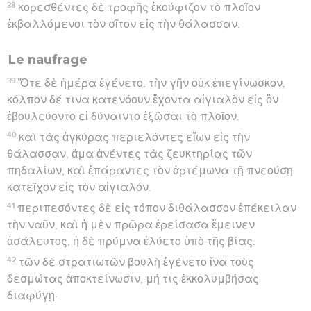
αὐτὸν τοὺς ὄντας τῶν Ἰουδαίων πρώτους·
συνελθόντων δὲ αὐτῶν ἔλεγεν πρὸς αὐτούς· Ἐγώ,
ἄνδρες ἀδελφοί, οὐδὲν ἐναντίον ποιήσας τῷ λαῷ ἢ
τοῖς ἔθεσι τοῖς πατρῴοις δέσμιος ἐξ Ἱεροσολύμων
παρεδόθην εἰς τὰς χεῖρας τῶν Ῥωμαίων,
18
οἵτινες ἀνακρίναντές με ἐβούλοντο ἀπολῦσαι διὰ
τὸ μηδεμίαν αἰτίαν θανάτου ὑπάρχειν ἐν ἐμοί·
19
ἀντιλεγόντων δὲ τῶν Ἰουδαίων ἠναγκάσθην
ἐπικαλέσασθαι Καίσαρα, οὐχ ὡς τοῦ ἔθνους μου ἔχων
τι κατηγορεῖν.
20
διὰ ταύτην οὖν τὴν αἰτίαν παρεκάλεσα ὑμᾶς ἰδεῖν
καὶ προσλαλῆσαι, ἕνεκεν γὰρ τῆς ἐλπίδος τοῦ Ἰσραὴλ
τὴν ἅλυσιν ταύτην περίκειμαι.
21
οἱ δὲ πρὸς αὐτὸν εἶπαν· Ἡμεῖς οὔτε γράμματα περὶ
σοῦ ἐδεξάμεθα ἀπὸ τῆς Ἰουδαίας, οὔτε
παραγενόμενός τις τῶν ἀδελφῶν ἀπήγγειλεν ἢ
ἐλάλησέν τι περὶ σοῦ πονηρόν.
22