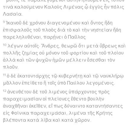
Le naufrage
39
Ὅτε δὲ ἡμέρα ἐγένετο, τὴν γῆν οὐκ ἐπεγίνωσκον,
κόλπον δέ τινα κατενόουν ἔχοντα αἰγιαλὸν εἰς ὃν
ἐβουλεύοντο εἰ δύναιντο ἐξῶσαι τὸ πλοῖον.
40
καὶ τὰς ἀγκύρας περιελόντες εἴων εἰς τὴν
θάλασσαν, ἅμα ἀνέντες τὰς ζευκτηρίας τῶν
πηδαλίων, καὶ ἐπάραντες τὸν ἀρτέμωνα τῇ πνεούσῃ
κατεῖχον εἰς τὸν αἰγιαλόν.
41
περιπεσόντες δὲ εἰς τόπον διθάλασσον ἐπέκειλαν
τὴν ναῦν, καὶ ἡ μὲν πρῷρα ἐρείσασα ἔμεινεν
ἀσάλευτος, ἡ δὲ πρύμνα ἐλύετο ὑπὸ τῆς βίας.
42
τῶν δὲ στρατιωτῶν βουλὴ ἐγένετο ἵνα τοὺς
δεσμώτας ἀποκτείνωσιν, μή τις ἐκκολυμβήσας
διαφύγῃ·
43
ὁ δὲ ἑκατοντάρχης βουλόμενος διασῶσαι τὸν
Παῦλον ἐκώλυσεν αὐτοὺς τοῦ βουλήματος, ἐκέλευσέν