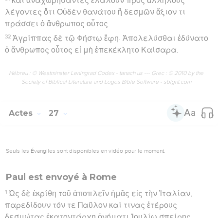
διαφερομένων ἡμῶν ἐν τῷ Ἀδρίᾳ, κατὰ μέσον τῆς
νυκτὸς ὑπενόουν οἱ ναῦται προσάγειν τινὰ αὐτοῖς
χώραν.
28
καὶ βολίσαντες εὗρον ὀργυιὰς εἴκοσι, βραχὺ δὲ
διαστήσαντες καὶ πάλιν βολίσαντες εὗρον ὀργυιὰς
δεκαπέντε·
29
φοβούμενοί τε μή που κατὰ τραχεῖς τόπους
ἐκπέσωμεν ἐκ πρύμνης ῥίψαντες ἀγκύρας τέσσαρας
ηὔχοντο ἡμέραν γενέσθαι.
30
τῶν δὲ ναυτῶν ζητούντων φυγεῖν ἐκ τοῦ πλοίου καὶ
χαλασάντων τὴν σκάφην εἰς τὴν θάλασσαν
προφάσει ὡς ἐκ πρῴρης ἀγκύρας μελλόντων
ἐκτείνειν,
31
εἶπεν ὁ Παῦλος τῷ ἑκατοντάρχῃ καὶ τοῖς
στρατιώταις· Ἐὰν μὴ οὗτοι μείνωσιν ἐν τῷ πλοίῳ,
ὑμεῖς σωθῆναι οὐ δύνασθε.
32
τότε ἀπέκοψαν οἱ στρατιῶται τὰ σχοινία τῆς