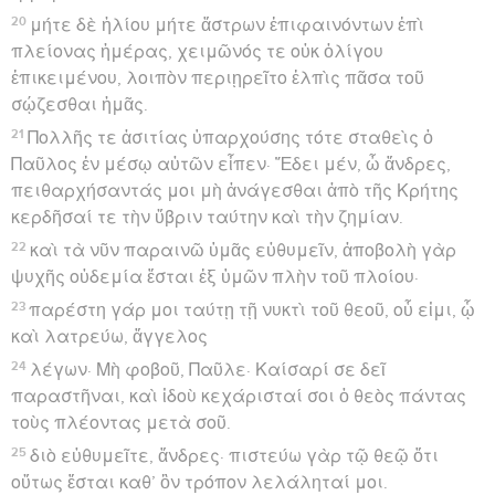
οἵ τε βάρβαροι παρεῖχον οὐ τὴν τυχοῦσαν
φιλανθρωπίαν ἡμῖν, ἅψαντες γὰρ πυρὰν
προσελάβοντο πάντας ἡμᾶς διὰ τὸν ὑετὸν τὸν
ἐφεστῶτα καὶ διὰ τὸ ψῦχος.
3
συστρέψαντος δὲ τοῦ Παύλου φρυγάνων τι πλῆθος
καὶ ἐπιθέντος ἐπὶ τὴν πυράν, ἔχιδνα ἀπὸ τῆς θέρμης
ἐξελθοῦσα καθῆψε τῆς χειρὸς αὐτοῦ.
4
ὡς δὲ εἶδον οἱ βάρβαροι κρεμάμενον τὸ θηρίον ἐκ
τῆς χειρὸς αὐτοῦ, πρὸς ἀλλήλους ἔλεγον· Πάντως
φονεύς ἐστιν ὁ ἄνθρωπος οὗτος ὃν διασωθέντα ἐκ τῆς
θαλάσσης ἡ δίκη ζῆν οὐκ εἴασεν.
5
ὁ μὲν οὖν ἀποτινάξας τὸ θηρίον εἰς τὸ πῦρ ἔπαθεν
οὐδὲν κακόν·
6
οἱ δὲ προσεδόκων αὐτὸν μέλλειν πίμπρασθαι ἢ
καταπίπτειν ἄφνω νεκρόν. ἐπὶ πολὺ δὲ αὐτῶν
προσδοκώντων καὶ θεωρούντων μηδὲν ἄτοπον εἰς
αὐτὸν γινόμενον, μεταβαλόμενοι ἔλεγον αὐτὸν εἶναι
θεόν.