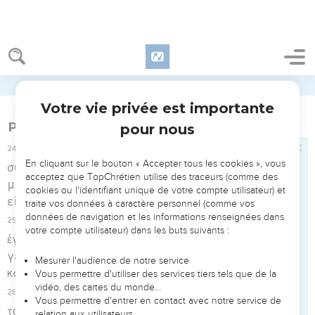
εἶχον πρὸς αὐτὸν καὶ περί τινος Ἰησοῦ τεθνηκότος, ὃν
ἔφασκεν ὁ Παῦλος ζῆν.
20
ἀπορούμενος δὲ ἐγὼ τὴν περὶ τούτων ζήτησιν
ἔλεγον εἰ βούλοιτο πορεύεσθαι εἰς Ἱεροσόλυμα κἀκεῖ
κρίνεσθαι περὶ τούτων.
21
τοῦ δὲ Παύλου ἐπικαλεσαμένου τηρηθῆναι αὐτὸν
εἰς τὴν τοῦ Σεβαστοῦ διάγνωσιν, ἐκέλευσα τηρεῖσθαι
αὐτὸν ἕως οὗ ἀναπέμψω αὐτὸν πρὸς Καίσαρα.
22
Ἀγρίππας δὲ πρὸς τὸν Φῆστον· Ἐβουλόμην καὶ
αὐτὸς τοῦ ἀνθρώπου ἀκοῦσαι. Αὔριον, φησίν, ἀκούσῃ
αὐτοῦ.
23
Τῇ οὖν ἐπαύριον ἐλθόντος τοῦ Ἀγρίππα καὶ τῆς
Βερνίκης μετὰ πολλῆς φαντασίας καὶ εἰσελθόντων
εἰς τὸ ἀκροατήριον σύν τε χιλιάρχοις καὶ ἀνδράσιν
τοῖς κατ’ ἐξοχὴν τῆς πόλεως καὶ κελεύσαντος τοῦ
Φήστου ἤχθη ὁ Παῦλος.
24
καί φησιν ὁ Φῆστος· Ἀγρίππα βασιλεῦ καὶ πάντες
οἱ συμπαρόντες ἡμῖν ἄνδρες, θεωρεῖτε τοῦτον περὶ οὗ