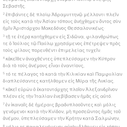
σκάφης καὶ εἴασαν αὐτὴν ἐκπεσεῖν.
33
Ἄχρι δὲ οὗ ἡμέρα ἤμελλεν γίνεσθαι παρεκάλει ὁ
Παῦλος ἅπαντας μεταλαβεῖν τροφῆς λέγων·
Τεσσαρεσκαιδεκάτην σήμερον ἡμέραν
προσδοκῶντες ἄσιτοι διατελεῖτε, μηθὲν
προσλαβόμενοι·
34
διὸ παρακαλῶ ὑμᾶς μεταλαβεῖν τροφῆς, τοῦτο γὰρ
πρὸς τῆς ὑμετέρας σωτηρίας ὑπάρχει· οὐδενὸς γὰρ
ὑμῶν θρὶξ ἀπὸ τῆς κεφαλῆς ἀπολεῖται.
35
εἴπας δὲ ταῦτα καὶ λαβὼν ἄρτον εὐχαρίστησεν τῷ
θεῷ ἐνώπιον πάντων καὶ κλάσας ἤρξατο ἐσθίειν.
36
εὔθυμοι δὲ γενόμενοι πάντες καὶ αὐτοὶ
προσελάβοντο τροφῆς.
37
ἤμεθα δὲ αἱ πᾶσαι ψυχαὶ ἐν τῷ πλοίῳ διακόσιαι
ἑβδομήκοντα ἕξ.
38
κορεσθέντες δὲ τροφῆς ἐκούφιζον τὸ πλοῖον
ἐκβαλλόμενοι τὸν σῖτον εἰς τὴν θάλασσαν.