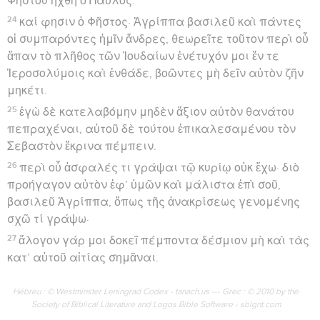
ἐπὶ τὸν θεόν, ἄξια τῆς μετανοίας ἔργα πράσσοντας.
21
ἕνεκα τούτων με Ἰουδαῖοι συλλαβόμενοι ἐν τῷ ἱερῷ
ἐπειρῶντο διαχειρίσασθαι.
22
ἐπικουρίας οὖν τυχὼν τῆς ἀπὸ τοῦ θεοῦ ἄχρι τῆς
ἡμέρας ταύτης ἕστηκα μαρτυρόμενος μικρῷ τε καὶ
μεγάλῳ, οὐδὲν ἐκτὸς λέγων ὧν τε οἱ προφῆται
ἐλάλησαν μελλόντων γίνεσθαι καὶ Μωϋσῆς,
23
εἰ παθητὸς ὁ χριστός, εἰ πρῶτος ἐξ ἀναστάσεως
νεκρῶν φῶς μέλλει καταγγέλλειν τῷ τε λαῷ καὶ
τοῖς ἔθνεσιν.
Paul appelle Agrippa à croire
24
Ταῦτα δὲ αὐτοῦ ἀπολογουμένου ὁ Φῆστος μεγάλῃ
τῇ φωνῇ φησιν· Μαίνῃ, Παῦλε· τὰ πολλά σε
γράμματα εἰς μανίαν περιτρέπει.
25
ὁ δὲ Παῦλος· Οὐ μαίνομαι, φησίν, κράτιστε Φῆστε,
ἀλλὰ ἀληθείας καὶ σωφροσύνης ῥήματα
ἀποφθέγγομαι.