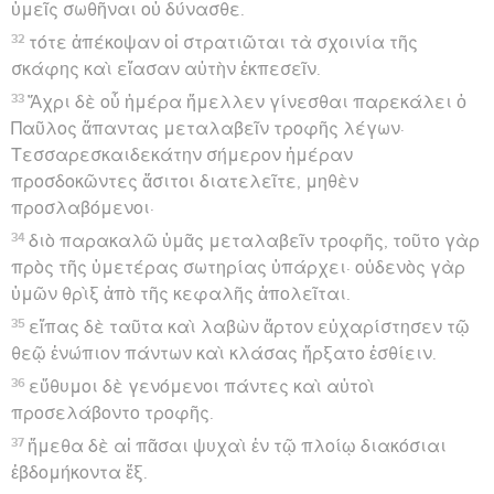
ἡμέρας τρεῖς,
13
ὅθεν περιελόντες κατηντήσαμεν εἰς Ῥήγιον. καὶ
μετὰ μίαν ἡμέραν ἐπιγενομένου νότου δευτεραῖοι
ἤλθομεν εἰς Ποτιόλους,
14
οὗ εὑρόντες ἀδελφοὺς παρεκλήθημεν παρ’ αὐτοῖς
ἐπιμεῖναι ἡμέρας ἑπτά· καὶ οὕτως εἰς τὴν Ῥώμην
ἤλθαμεν.
15
κἀκεῖθεν οἱ ἀδελφοὶ ἀκούσαντες τὰ περὶ ἡμῶν
ἦλθαν εἰς ἀπάντησιν ἡμῖν ἄχρι Ἀππίου Φόρου καὶ
Τριῶν Ταβερνῶν, οὓς ἰδὼν ὁ Παῦλος εὐχαριστήσας
τῷ θεῷ ἔλαβε θάρσος.
16
Ὅτε δὲ εἰσήλθομεν εἰς Ῥώμην, ἐπετράπη τῷ Παύλῳ
μένειν καθ’ ἑαυτὸν σὺν τῷ φυλάσσοντι αὐτὸν
στρατιώτῃ.
Paul prêche à Rome
17
Ἐγένετο δὲ μετὰ ἡμέρας τρεῖς συγκαλέσασθαι