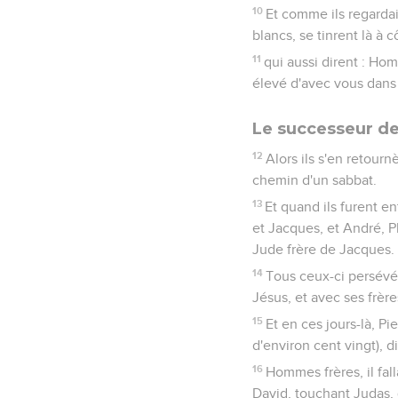
10
Et comme ils regardai
blancs, se tinrent là à c
11
qui aussi dirent : Hom
élevé d'avec vous dans 
Le successeur d
12
Alors ils s'en retour
chemin d'un sabbat.
13
Et quand ils furent e
et Jacques, et André, P
Jude frère de Jacques.
14
Tous ceux-ci persévé
Jésus, et avec ses frère
15
Et en ces jours-là, Pi
d'environ cent vingt), di
16
Hommes frères, il fall
David, touchant Judas, 