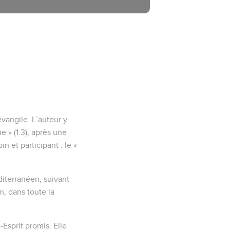
évangile. L’auteur y
e » (1.3), après une
 et participant : le «
diterranéen, suivant
m, dans toute la
-Esprit promis. Elle