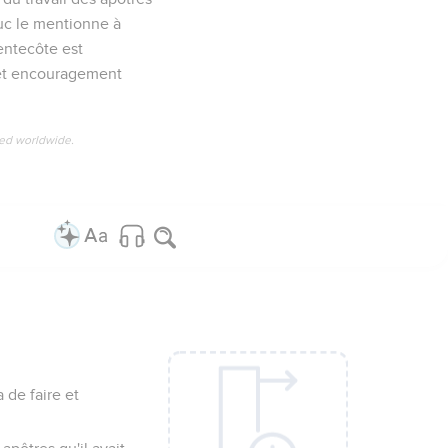
 Luc le mentionne à
entecôte est
t et encouragement
ved worldwide.
 de faire et