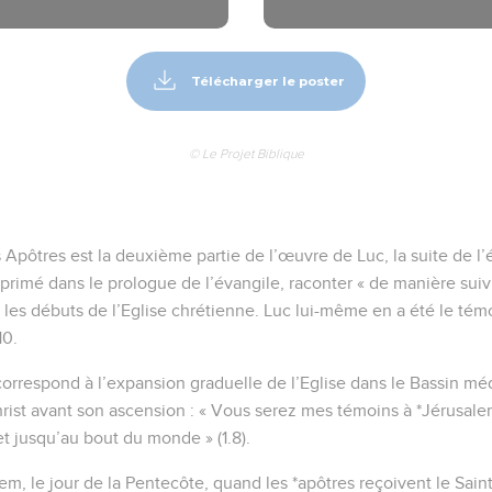
Télécharger le poster
© Le Projet Biblique
 Apôtres est la deuxième partie de l’œuvre de Luc, la suite de l’
primé dans le prologue de l’évangile, raconter « de manière suivi
es débuts de l’Eglise chrétienne. Luc lui-même en a été le témoin
10.
 correspond à l’expansion graduelle de l’Eglise dans le Bassin mé
Christ avant son ascension : « Vous serez mes témoins à *Jérusale
t jusqu’au bout du monde » (1.8).
lem, le jour de la Pentecôte, quand les *apôtres reçoivent le Saint