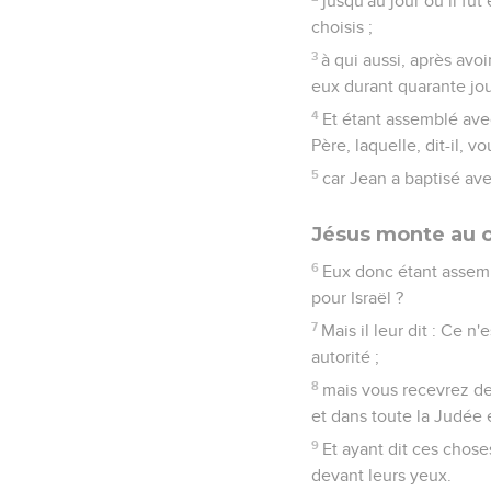
jusqu'au jour où il fut
choisis ;
3
à qui aussi, après avo
eux durant quarante jou
4
Et étant assemblé ave
Père, laquelle, dit-il, v
5
car Jean a baptisé ave
Jésus monte au c
6
Eux donc étant assembl
pour Israël ?
7
Mais il leur dit : Ce 
autorité ;
8
mais vous recevrez de
et dans toute la Judée e
9
Et ayant dit ces chose
devant leurs yeux.