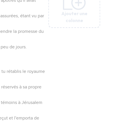
 apôtres qu'il avait
Ajouter une
Ajouter une
Ajouter une
Ajouter une
Ajouter une
 assurées, étant vu par
colonne
colonne
colonne
colonne
colonne
ttendre la promesse du
 peu de jours.
 tu rétablis le royaume
a réservés à sa propre
es témoins à Jérusalem
reçut et l'emporta de