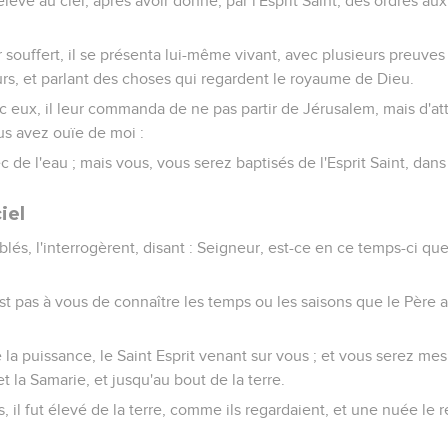
 élevé au ciel, après avoir donné, par l'Esprit Saint, des ordres aux
ir souffert, il se présenta lui-même vivant, avec plusieurs preuves
rs, et parlant des choses qui regardent le royaume de Dieu.
c eux, il leur commanda de ne pas partir de Jérusalem, mais d'a
ous avez ouïe de moi :
c de l'eau ; mais vous, vous serez baptisés de l'Esprit Saint, dans
iel
és, l'interrogèrent, disant : Seigneur, est-ce en ce temps-ci que
n'est pas à vous de connaître les temps ou les saisons que le Père 
 la puissance, le Saint Esprit venant sur vous ; et vous serez m
t la Samarie, et jusqu'au bout de la terre.
s, il fut élevé de la terre, comme ils regardaient, et une nuée le 