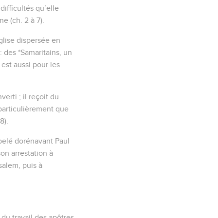
ifficultés qu’elle
e (ch. 2 à 7).
Eglise dispersée en
: des *Samaritains, un
 est aussi pour les
rti ; il reçoit du
 particulièrement que
8).
ppelé dorénavant Paul
on arrestation à
salem, puis à
 du travail des apôtres