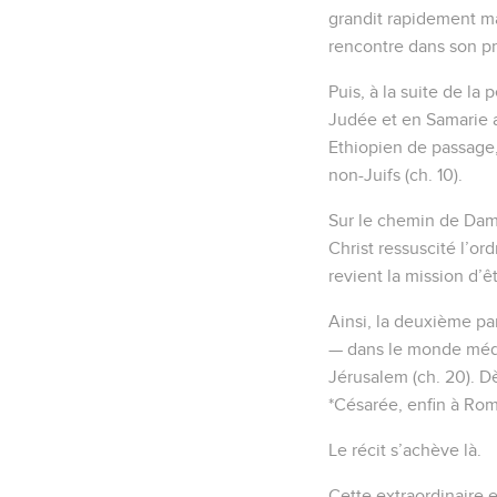
grandit rapidement mal
rencontre dans son pro
Puis, à la suite de la 
Judée et en Samarie a
Ethiopien de passage, 
non-Juifs (ch. 10).
Sur le chemin de Damas
Christ ressuscité l’or
revient la mission d’ê
Ainsi, la deuxième pa
— dans le monde médit
Jérusalem (ch. 20). Dè
*Césarée, enfin à Rome
Le récit s’achève là.
Cette extraordinaire e