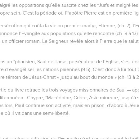
gré les oppositions qu’elle suscite chez les *Juifs et malgré les d
pre sein. C’est la période où l’*apôtre Pierre est en première lign
persécution qui coûta la vie au premier martyr, Etienne, (ch. 7), l’
nnonce l’Evangile aux populations qu’elle rencontre (ch. 8 à 13) 
un officier romain. Le Seigneur révèle alors à Pierre que le salut
 un *pharisien, Saul de Tarse, persécuteur de l’Eglise, s’est conve
dre d’évangéliser les nations païennes (9.5). C’est donc à lui tout
tre témoin de Jésus-Christ « jusqu’au bout du monde » (ch. 13 à 2
rtie du livre retrace les trois voyages missionnaires de Saul — a
erranéen : Chypre, *Macédoine, Grèce, Asie mineure, jusqu’à s
s lors, Paul continue son activité, mais en prison, d’abord à Jéru
 où il vit dans une semi-liberté.
t miraculeuse diffusion de l’Evangile n’est pas seulement le fruit