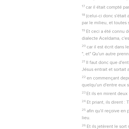
17
car il était compté pa
18
(celui-ci donc s'était
par le milieu, et toutes
19
Et ceci a été connu d
dialecte Aceldama, c'es
20
car il est écrit dans 
", et" Qu'un autre prenn
21
Il faut donc que d'e
Jésus entrait et sortait
22
en commençant depuis
quelqu'un d'entre eux s
23
Et ils en mirent deux
24
Et priant, ils dirent 
25
afin qu'il reçoive en
lieu.
26
Et ils jetèrent le sor