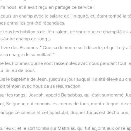
rmi nous, et il avait reçu en partage ce service ;
 acquis un champ avec le salaire de l'iniquité, et, étant tombé la t
 ses entrailles ont été répandues.
e tous les habitants de Jérusalem, de sorte que ce champ-là est
t-à-dire champ de sang ;)
le livre des Psaumes :" Que sa demeure soit déserte, et qu'il n'y a
e sa charge de surveillant ".
ntre les hommes qui se sont rassemblés avec nous pendant tout l
 au milieu de nous,
 le baptême de Jean, jusqu'au jour auquel il a été élevé au cie
oit témoin avec nous de sa résurrection.
 sur les rangs : Joseph, appelé Barsabbas, qui était surnommé Jus
: Toi, Seigneur, qui connais les coeurs de tous, montre lequel de c
 partage ce service et cet apostolat, duquel Judas est déchu pour 
t sur eux ; et le sort tomba sur Matthias, qui fut adjoint aux onze a