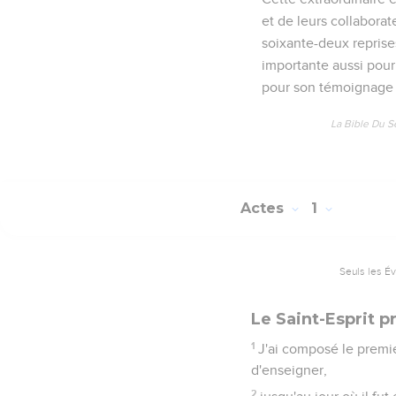
et de leurs collaborate
soixante-deux reprise
importante aussi pour
pour son témoignage
La Bible Du S
Actes
1
Seuls les É
Le Saint-Esprit p
1
J'ai composé le premie
d'enseigner,
2