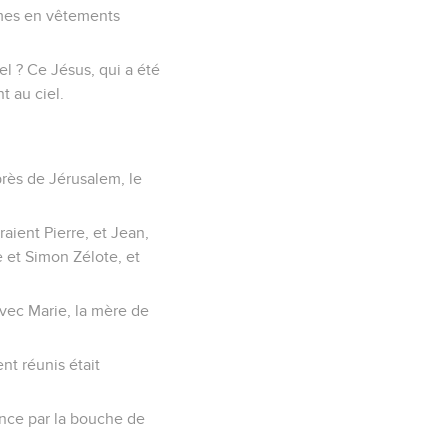
ommes en vêtements
el ? Ce Jésus, qui a été
t au ciel.
près de Jérusalem, le
aient Pierre, et Jean,
 et Simon Zélote, et
vec Marie, la mère de
nt réunis était
vance par la bouche de