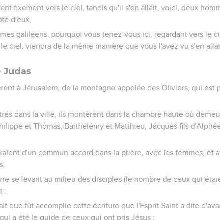
ent fixement vers le ciel, tandis qu'il s'en allait, voici, deux h
ôté d'eux,
mes galiléens, pourquoi vous tenez-vous ici, regardant vers le ci
le ciel, viendra de la même manière que vous l'avez vu s'en allan
e Judas
nèrent à Jérusalem, de la montagne appelée des Oliviers, qui est 
ntrés dans la ville, ils montèrent dans la chambre haute où demeur
hilippe et Thomas, Barthélémy et Matthieu, Jacques fils d'Alphée
raient d'un commun accord dans la prière, avec les femmes, et a
s.
erre se levant au milieu des disciples (le nombre de ceux qui étaie
t :
ait que fût accomplie cette écriture que l'Esprit Saint a dite d'a
qui a été le guide de ceux qui ont pris Jésus ;