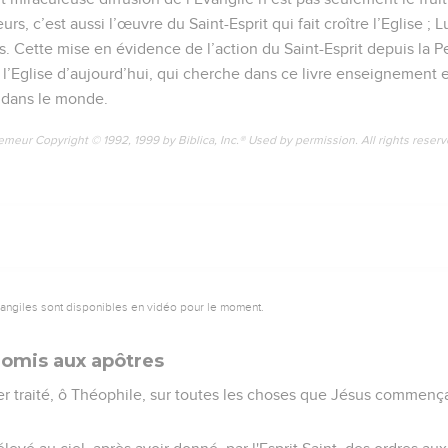
urs, c’est aussi l’œuvre du Saint-Esprit qui fait croître l’Eglise ;
s. Cette mise en évidence de l’action du Saint-Esprit depuis la P
 l’Eglise d’aujourd’hui, qui cherche dans ce livre enseignemen
 dans le monde.
emeur Copyright © 1992, 1999 by Biblica, Inc.® Used by permission. All rights reser
vangiles sont disponibles en vidéo pour le moment.
romis aux apôtres
r traité, ô Théophile, sur toutes les choses que Jésus commença