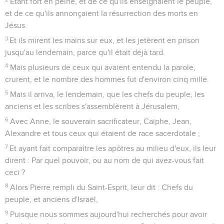
Étant fort en peine, et de ce qu'ils enseignaient le peuple,
et de ce qu'ils annonçaient la résurrection des morts en
Jésus.
3
Et ils mirent les mains sur eux, et les jetèrent en prison
jusqu'au lendemain, parce qu'il était déjà tard.
4
Mais plusieurs de ceux qui avaient entendu la parole,
crurent, et le nombre des hommes fut d'environ cinq mille.
5
Mais il arriva, le lendemain, que les chefs du peuple, les
anciens et les scribes s'assemblèrent à Jérusalem,
6
Avec Anne, le souverain sacrificateur, Caïphe, Jean,
Alexandre et tous ceux qui étaient de race sacerdotale ;
7
Et ayant fait comparaître les apôtres au milieu d'eux, ils leur
dirent : Par quel pouvoir, ou au nom de qui avez-vous fait
ceci ?
8
Alors Pierre rempli du Saint-Esprit, leur dit : Chefs du
peuple, et anciens d'Israël,
9
Puisque nous sommes aujourd'hui recherchés pour avoir