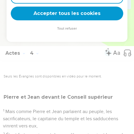
25
Vous êtes les enfants des prophètes, et de l'alliance que
Dieu a traitée avec nos pères, en disant à Abraham : Toutes
Accepter tous les cookies
les familles de la terre seront bénies en ta postérité.
26
C'est pour vous premièrement, que Dieu ayant suscité son
Tout refuser
Fils Jésus, l'a envoyé pour vous bénir, en retirant chacun de
vous de ses iniquités.
Actes
4
Seuls les Évangiles sont disponibles en vidéo pour le moment.
Pierre et Jean devant le
Conseil
supérieur
1
Mais comme Pierre et Jean parlaient au peuple, les
sacrificateurs, le capitaine du temple et les sadducéens
vinrent vers eux,
2