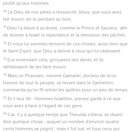
plutôt qu'aux hommes.
30
Le Dieu de nos pères a ressuscité Jésus, que vous avez
fait mourir, en le pendant au bois.
31
Dieu l'a élevé à sa droite, comme le Prince et Sauveur, afin
de donner à Israël la repentance et la rémission des péchés.
32
Et nous lui sommes témoins de ces choses, aussi bien que
le Saint-Esprit, que Dieu a donné à ceux qui lui obéissent.
33
Eux entendant cela, grinçaient des dents, et ils
délibéraient de les faire mourir.
34
Mais un Pharisien, nommé Gamaliel, docteur de la loi,
honoré de tout le peuple, se levant dans le Sanhédrin,
commanda qu'on fît retirer les apôtres pour un peu de temps.
35
Et il leur dit : Hommes Israélites, prenez garde à ce que
vous avez à faire à l'égard de ces gens.
36
Car, il y a quelque temps que Theudas s'éleva, se disant
être quelque chose ; auquel un nombre d'environ quatre
cents hommes se joignit ; mais il fut tué, et tous ceux qui