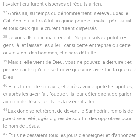
l'avaient cru furent dispersés et réduits à rien.
37
Après lui, au temps du dénombrement, s'éleva Judas le
Galiléen, qui attira à lui un grand peuple ; mais il périt aussi,
et tous ceux qui le crurent furent dispersés.
38
Je vous dis donc maintenant : Ne poursuivez point ces
gens-là, et laissez-les aller ; car si cette entreprise ou cette
ouvre vient des hommes, elle sera détruite ;
39
Mais si elle vient de Dieu, vous ne pouvez la détruire ; et
prenez garde qu'il ne se trouve que vous ayez fait la guerre à
Dieu.
40
Et ils furent de son avis, et après avoir appelé les apôtres,
et après les avoir fait fouetter, ils leur défendirent de parler
au nom de Jésus ; et ils les laissèrent aller.
41
Eux donc se retirèrent de devant le Sanhédrin, remplis de
joie d'avoir été jugés dignes de souffrir des opprobres pour
le nom de Jésus.
42
Et ils ne cessaient tous les jours d'enseigner et d'annoncer