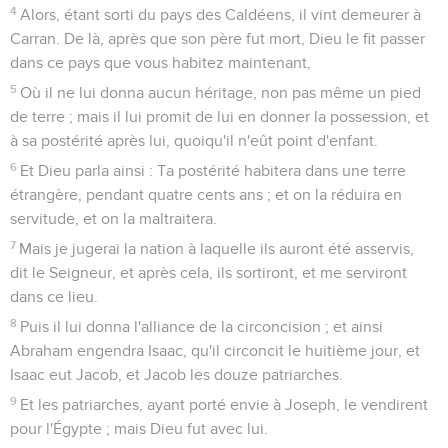
4
Alors, étant sorti du pays des Caldéens, il vint demeurer à
Carran. De là, après que son père fut mort, Dieu le fit passer
dans ce pays que vous habitez maintenant,
5
Où il ne lui donna aucun héritage, non pas même un pied
de terre ; mais il lui promit de lui en donner la possession, et
à sa postérité après lui, quoiqu'il n'eût point d'enfant.
6
Et Dieu parla ainsi : Ta postérité habitera dans une terre
étrangère, pendant quatre cents ans ; et on la réduira en
servitude, et on la maltraitera.
7
Mais je jugerai la nation à laquelle ils auront été asservis,
dit le Seigneur, et après cela, ils sortiront, et me serviront
dans ce lieu.
8
Puis il lui donna l'alliance de la circoncision ; et ainsi
Abraham engendra Isaac, qu'il circoncit le huitième jour, et
Isaac eut Jacob, et Jacob les douze patriarches.
9
Et les patriarches, ayant porté envie à Joseph, le vendirent
pour l'Égypte ; mais Dieu fut avec lui.