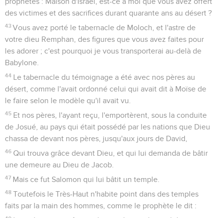
prophètes : Maison d'Israël, est-ce à moi que vous avez offert
des victimes et des sacrifices durant quarante ans au désert ?
43
Vous avez porté le tabernacle de Moloch, et l'astre de
votre dieu Remphan, des figures que vous avez faites pour
les adorer ; c'est pourquoi je vous transporterai au-delà de
Babylone.
44
Le tabernacle du témoignage a été avec nos pères au
désert, comme l'avait ordonné celui qui avait dit à Moïse de
le faire selon le modèle qu'il avait vu.
45
Et nos pères, l'ayant reçu, l'emportèrent, sous la conduite
de Josué, au pays qui était possédé par les nations que Dieu
chassa de devant nos pères, jusqu'aux jours de David,
46
Qui trouva grâce devant Dieu, et qui lui demanda de bâtir
une demeure au Dieu de Jacob.
47
Mais ce fut Salomon qui lui bâtit un temple.
48
Toutefois le Très-Haut n'habite point dans des temples
faits par la main des hommes, comme le prophète le dit :