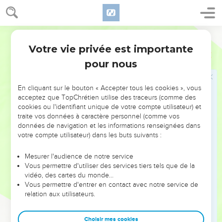
par la bouche de tous ses prophètes, que le Christ devait
souffrir.
19
Repentez-vous donc et vous convertissez, afin que vos
Ostervald
péchés soient effacés,
Votre vie privée est importante
Actes
3
20
Afin que des temps de rafraîchissements viennent de la
pour nous
part du Seigneur, et qu'Il vous envoie celui qui vous a été
annoncé auparavant, le Christ Jésus,
En cliquant sur le bouton « Accepter tous les cookies », vous
21
Que le ciel doit recevoir jusqu'au temps du rétablissement
acceptez que TopChrétien utilise des traceurs (comme des
cookies ou l'identifiant unique de votre compte utilisateur) et
de toutes choses, dont Dieu a parlé par la bouche de tous
traite vos données à caractère personnel (comme vos
ses saints prophètes, depuis longtemps.
données de navigation et les informations renseignées dans
22
Car Moïse a dit à nos pères : Le Seigneur votre Dieu vous
votre compte utilisateur) dans les buts suivants :
suscitera, d'entre vos frères, un prophète comme moi ;
Mesurer l'audience de notre service
écoutez-le dans tout ce qu'il vous dira.
Vous permettre d'utiliser des services tiers tels que de la
23
Et quiconque n'écoutera pas ce prophète, sera exterminé
vidéo, des cartes du monde…
Vous permettre d'entrer en contact avec notre service de
du milieu du peuple.
relation aux utilisateurs.
24
Tous les prophètes qui ont parlé depuis Samuel, et ceux
qui ont suivi, ont aussi prédit ces jours.
Choisir mes cookies