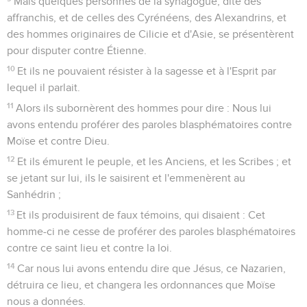
Mais quelques personnes de la synagogue, dite des
affranchis, et de celles des Cyrénéens, des Alexandrins, et
des hommes originaires de Cilicie et d'Asie, se présentèrent
pour disputer contre Étienne.
10
Et ils ne pouvaient résister à la sagesse et à l'Esprit par
lequel il parlait.
11
Alors ils subornèrent des hommes pour dire : Nous lui
avons entendu proférer des paroles blasphématoires contre
Moïse et contre Dieu.
12
Et ils émurent le peuple, et les Anciens, et les Scribes ; et
se jetant sur lui, ils le saisirent et l'emmenèrent au
Sanhédrin ;
13
Et ils produisirent de faux témoins, qui disaient : Cet
homme-ci ne cesse de proférer des paroles blasphématoires
contre ce saint lieu et contre la loi.
14
Car nous lui avons entendu dire que Jésus, ce Nazarien,
détruira ce lieu, et changera les ordonnances que Moïse
nous a données.