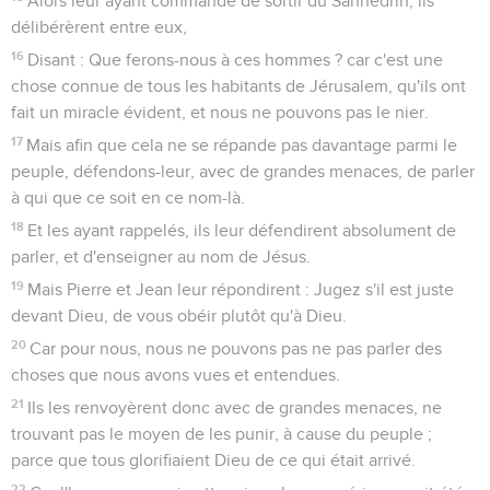
Alors leur ayant commandé de sortir du Sanhédrin, ils
délibérèrent entre eux,
16
Disant : Que ferons-nous à ces hommes ? car c'est une
chose connue de tous les habitants de Jérusalem, qu'ils ont
fait un miracle évident, et nous ne pouvons pas le nier.
17
Mais afin que cela ne se répande pas davantage parmi le
peuple, défendons-leur, avec de grandes menaces, de parler
à qui que ce soit en ce nom-là.
18
Et les ayant rappelés, ils leur défendirent absolument de
parler, et d'enseigner au nom de Jésus.
19
Mais Pierre et Jean leur répondirent : Jugez s'il est juste
devant Dieu, de vous obéir plutôt qu'à Dieu.
20
Car pour nous, nous ne pouvons pas ne pas parler des
choses que nous avons vues et entendues.
21
Ils les renvoyèrent donc avec de grandes menaces, ne
trouvant pas le moyen de les punir, à cause du peuple ;
parce que tous glorifiaient Dieu de ce qui était arrivé.
22