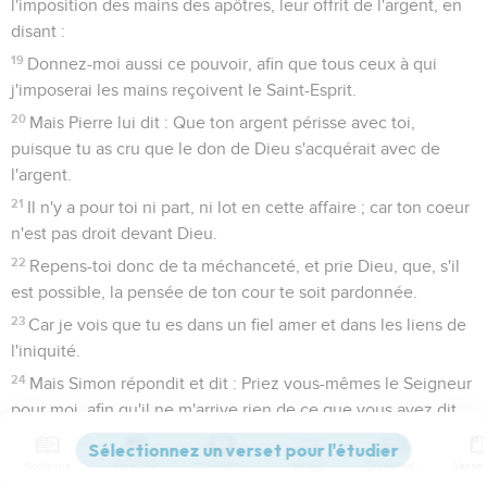
l'imposition des mains des apôtres, leur offrit de l'argent, en
disant :
19
Donnez-moi aussi ce pouvoir, afin que tous ceux à qui
j'imposerai les mains reçoivent le Saint-Esprit.
20
Mais Pierre lui dit : Que ton argent périsse avec toi,
puisque tu as cru que le don de Dieu s'acquérait avec de
l'argent.
21
Il n'y a pour toi ni part, ni lot en cette affaire ; car ton coeur
n'est pas droit devant Dieu.
22
Repens-toi donc de ta méchanceté, et prie Dieu, que, s'il
est possible, la pensée de ton cour te soit pardonnée.
23
Car je vois que tu es dans un fiel amer et dans les liens de
l'iniquité.
24
Mais Simon répondit et dit : Priez vous-mêmes le Seigneur
pour moi, afin qu'il ne m'arrive rien de ce que vous avez dit.
25
Ayant donc rendu témoignage à la parole du Seigneur, et
Contenus
Versions
Commentaires
Strong
Dictionnaire
l'ayant annoncée, ils retournèrent à Jérusalem, et prêchèrent