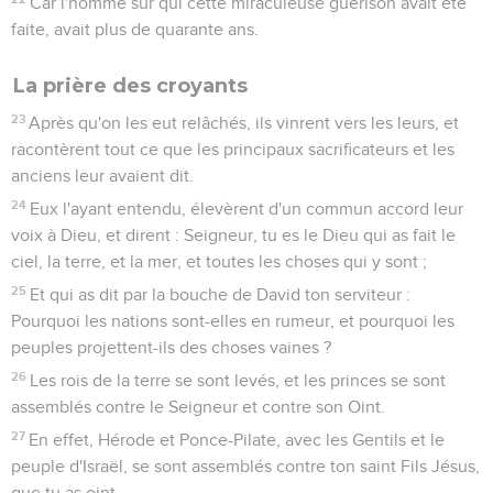
Car l'homme sur qui cette miraculeuse guérison avait été
faite, avait plus de quarante ans.
La prière des croyants
23
Après qu'on les eut relâchés, ils vinrent vers les leurs, et
racontèrent tout ce que les principaux sacrificateurs et les
anciens leur avaient dit.
24
Eux l'ayant entendu, élevèrent d'un commun accord leur
voix à Dieu, et dirent : Seigneur, tu es le Dieu qui as fait le
ciel, la terre, et la mer, et toutes les choses qui y sont ;
25
Et qui as dit par la bouche de David ton serviteur :
Pourquoi les nations sont-elles en rumeur, et pourquoi les
peuples projettent-ils des choses vaines ?
26
Les rois de la terre se sont levés, et les princes se sont
assemblés contre le Seigneur et contre son Oint.
27
En effet, Hérode et Ponce-Pilate, avec les Gentils et le
peuple d'Israël, se sont assemblés contre ton saint Fils Jésus,
que tu as oint,