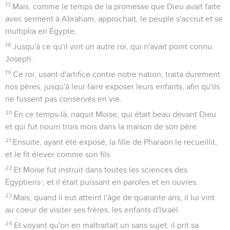
17
Mais, comme le temps de la promesse que Dieu avait faite
avec serment à Abraham, approchait, le peuple s'accrut et se
multiplia en Égypte,
18
Jusqu'à ce qu'il vint un autre roi, qui n'avait point connu
Joseph.
19
Ce roi, usant d'artifice contre notre nation, traita durement
nos pères, jusqu'à leur faire exposer leurs enfants, afin qu'ils
ne fussent pas conservés en vie.
20
En ce temps-là, naquit Moïse, qui était beau devant Dieu
et qui fut nourri trois mois dans la maison de son père.
21
Ensuite, ayant été exposé, la fille de Pharaon le recueillit,
et le fit élever comme son fils.
22
Et Moïse fut instruit dans toutes les sciences des
Égyptiens ; et il était puissant en paroles et en ouvres.
23
Mais, quand il eut atteint l'âge de quarante ans, il lui vint
au coeur de visiter ses frères, les enfants d'Israël.
24
Et voyant qu'on en maltraitait un sans sujet, il prit sa