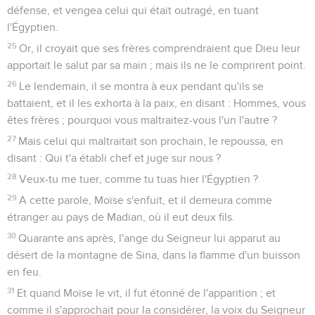
défense, et vengea celui qui était outragé, en tuant
l'Égyptien.
25
Or, il croyait que ses frères comprendraient que Dieu leur
apportait le salut par sa main ; mais ils ne le comprirent point.
26
Le lendemain, il se montra à eux pendant qu'ils se
battaient, et il les exhorta à la paix, en disant : Hommes, vous
êtes frères ; pourquoi vous maltraitez-vous l'un l'autre ?
27
Mais celui qui maltraitait son prochain, le repoussa, en
disant : Qui t'a établi chef et juge sur nous ?
28
Veux-tu me tuer, comme tu tuas hier l'Égyptien ?
29
A cette parole, Moïse s'enfuit, et il demeura comme
étranger au pays de Madian, où il eut deux fils.
30
Quarante ans après, l'ange du Seigneur lui apparut au
désert de la montagne de Sina, dans la flamme d'un buisson
en feu.
31
Et quand Moïse le vit, il fut étonné de l'apparition ; et
comme il s'approchait pour la considérer, la voix du Seigneur