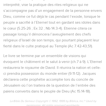
interprété, vise la pratique des rites religieux qui ne
s’accompagne pas d’un engagement de la personne envers
Dieu, comme ce fut déjà le cas pendant l’exode, lorsque le
peuple a sacrifié à l’Eternel tout en gardant ses idoles dans
le cœur (5.25-26 ; Ex 32 ; Nb 14.3-4). Etienne citera ce
passage lorsqu’il dénoncera l’aveuglement des chefs
religieux d’Israël de son temps, qui pourtant plaçaient leur
fierté dans le culte pratiqué au Temple (Ac 7.42-43,51).
Le livre se termine par un ensemble de visions qui
évoquent le châtiment et le salut à venir (ch.7 à 9). L’Eternel
restaurera le royaume de David. Il réunira la nation et celle-
ci prendra possession du monde entier (9.11-12). Jacques
déclarera cette prophétie accomplie lors du concile de
Jérusalem où l’on traitera de la question de l’entrée des
païens convertis dans le peuple de Dieu (Ac 15.14-18).
La Bible Du Semeur Copyright © 1992, 1999 by Biblica, Inc.® Used by
permission. All rights reserved worldwide.