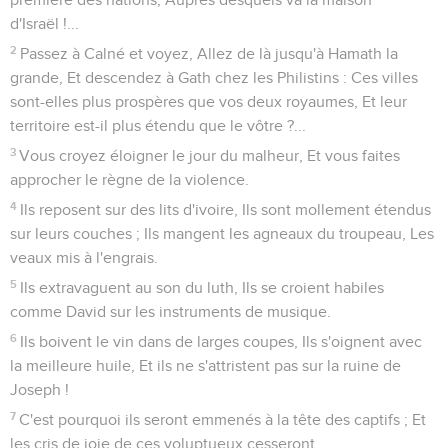
d'Israël !...
2
Passez à Calné et voyez, Allez de là jusqu'à Hamath la
grande, Et descendez à Gath chez les Philistins : Ces villes
sont-elles plus prospères que vos deux royaumes, Et leur
territoire est-il plus étendu que le vôtre ?...
3
Vous croyez éloigner le jour du malheur, Et vous faites
approcher le règne de la violence.
4
Ils reposent sur des lits d'ivoire, Ils sont mollement étendus
sur leurs couches ; Ils mangent les agneaux du troupeau, Les
veaux mis à l'engrais.
5
Ils extravaguent au son du luth, Ils se croient habiles
comme David sur les instruments de musique.
6
Ils boivent le vin dans de larges coupes, Ils s'oignent avec
la meilleure huile, Et ils ne s'attristent pas sur la ruine de
Joseph !
7
C'est pourquoi ils seront emmenés à la tête des captifs ; Et
les cris de joie de ces voluptueux cesseront.