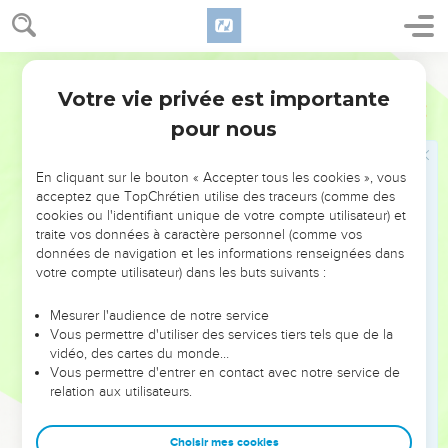
sauterelle, Le jélek, le hasil et le gazam, Ma grande armée
que j'avais envoyée contre vous.
26
Segond 1910
Vous mangerez et vous vous rassasierez, Et vous
célébrerez le nom de l'Éternel, votre Dieu, Qui aura fait pour
Votre vie privée est importante
Joël
2
vous des prodiges ; Et mon peuple ne sera plus jamais dans
pour nous
la confusion.
27
Et vous saurez que je suis au milieu d'Israël, Que je suis
En cliquant sur le bouton « Accepter tous les cookies », vous
l'Éternel, votre Dieu, et qu'il n'y en a point d'autre, Et mon
acceptez que TopChrétien utilise des traceurs (comme des
cookies ou l'identifiant unique de votre compte utilisateur) et
peuple ne sera plus jamais dans la confusion.
traite vos données à caractère personnel (comme vos
28
Après cela, je répandrai mon esprit sur toute chair ; Vos
données de navigation et les informations renseignées dans
fils et vos filles prophétiseront, Vos vieillards auront des
votre compte utilisateur) dans les buts suivants :
songes, Et vos jeunes gens des visions.
Mesurer l'audience de notre service
29
Même sur les serviteurs et sur les servantes, Dans ces
Vous permettre d'utiliser des services tiers tels que de la
jours-là, je répandrai mon esprit.
vidéo, des cartes du monde…
Vous permettre d'entrer en contact avec notre service de
30
Je ferai paraître des prodiges dans les cieux et sur la terre,
relation aux utilisateurs.
Du sang, du feu, et des colonnes de fumée ;
31
Le soleil se changera en ténèbres, Et la lune en sang,
Choisir mes cookies