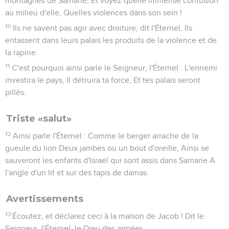
montagnes de Samarie, Et voyez quelle immense confusion
au milieu d'elle, Quelles violences dans son sein !
10
Ils ne savent pas agir avec droiture, dit l'Éternel, Ils
entassent dans leurs palais les produits de la violence et de
la rapine.
11
C'est pourquoi ainsi parle le Seigneur, l'Éternel : L'ennemi
investira le pays, Il détruira ta force, Et tes palais seront
pillés.
Triste «salut»
12
Ainsi parle l'Éternel : Comme le berger arrache de la
gueule du lion Deux jambes ou un bout d'oreille, Ainsi se
sauveront les enfants d'Israël qui sont assis dans Samarie A
l'angle d'un lit et sur des tapis de damas.
Avertissements
13
Écoutez, et déclarez ceci à la maison de Jacob ! Dit le
Seigneur, l'Éternel, le Dieu des armées.