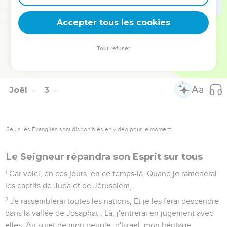
Avant l'arrivée du jour de l'Éternel, De ce jour grand et
terrible.
Accepter tous les cookies
32
Alors quiconque invoquera le nom de l'Éternel sera
sauvé ; Le salut sera sur la montagne de Sion et à Jérusalem,
Tout refuser
Comme a dit l'Éternel, Et parmi les réchappés que l'Éternel
appellera.
Joël
3
Seuls les Évangiles sont disponibles en vidéo pour le moment.
Le Seigneur répandra son Esprit sur tous
1
Car voici, en ces jours, en ce temps-là, Quand je ramènerai
les captifs de Juda et de Jérusalem,
2
Je rassemblerai toutes les nations, Et je les ferai descendre
dans la vallée de Josaphat ; Là, j'entrerai en jugement avec
elles, Au sujet de mon peuple, d'Israël, mon héritage,