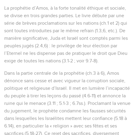
La prophétie d’Amos, à la forte tonalité éthique et sociale,
se divise en trois grandes parties. Le livre débute par une
série de brèves proclamations sur les nations (ch.1 et 2) qui
sont toutes introduites par le même refrain (1.3,6, etc.). De
manière significative, Juda et Israël sont comptés parmi les
peuples jugés (2.4,6) : le privilège de leur élection par
l’Eternel ne les dispense pas de pratiquer le droit que Dieu
exige de toutes les nations (3.1-2 ; voir 9.7-8).
Dans la partie centrale de la prophétie (ch.3 à 6), Amos
dénonce sans cesse et avec vigueur la corruption sociale,
politique et religieuse d’Israël. Il met en lumière l’incapacité
du peuple à tirer les leçons du passé (4.6-11) et annonce la
ruine qui le menace (3.11 ; 5.1-3 ; 6.7ss.). Proclamant la venue
du jugement, le prophète condamne les fausses sécurités
dans lesquelles les Israélites mettent leur confiance (5.18 à
6.14), en particulier la « religion » avec ses fêtes et ses
sacrifices (5.18-27). Ce rejet des sacrifices, diversement