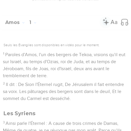
Amos
1
Seuls les Évangiles sont disponibles en vidéo pour le moment.
1
Paroles d'Amos, l'un des bergers de Tekoa, visions qu'il eut
sur Israël, au temps d'Ozias, roi de Juda, et au temps de
Jéroboam, fils de Joas, roi d'Israël, deux ans avant le
tremblement de terre.
2
Il dit : De Sion l'Éternel rugit, De Jérusalem il fait entendre
sa voix. Les pâturages des bergers sont dans le deuil, Et le
sommet du Carmel est desséché.
Les Syriens
3
Ainsi parle l'Éternel : A cause de trois crimes de Damas,
Même de quatre, je ne révoque pas mon arrêt, Parce qu'ils