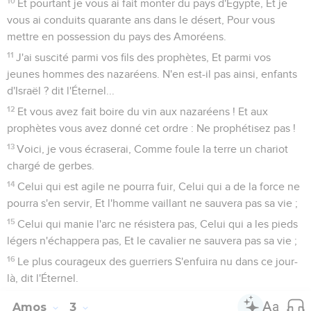
10
Et pourtant je vous ai fait monter du pays d'Égypte, Et je
vous ai conduits quarante ans dans le désert, Pour vous
mettre en possession du pays des Amoréens.
11
J'ai suscité parmi vos fils des prophètes, Et parmi vos
jeunes hommes des nazaréens. N'en est-il pas ainsi, enfants
d'Israël ? dit l'Éternel...
12
Et vous avez fait boire du vin aux nazaréens ! Et aux
prophètes vous avez donné cet ordre : Ne prophétisez pas !
13
Voici, je vous écraserai, Comme foule la terre un chariot
chargé de gerbes.
14
Celui qui est agile ne pourra fuir, Celui qui a de la force ne
pourra s'en servir, Et l'homme vaillant ne sauvera pas sa vie ;
15
Celui qui manie l'arc ne résistera pas, Celui qui a les pieds
légers n'échappera pas, Et le cavalier ne sauvera pas sa vie ;
16
Le plus courageux des guerriers S'enfuira nu dans ce jour-
là, dit l'Éternel.
Amos
3