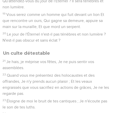
Qu'attendez-vous du jour de l'Éternel ? Il sera ténèbres et
non lumière.
19
Vous serez comme un homme qui fuit devant un lion Et
que rencontre un ours, Qui gagne sa demeure, appuie sa
main sur la muraille, Et que mord un serpent.
20
Le jour de l'Éternel n'est-il pas ténèbres et non lumière ?
N'est-il pas obscur et sans éclat ?
Un culte détestable
21
Je hais, je méprise vos fêtes, Je ne puis sentir vos
assemblées.
22
Quand vous me présentez des holocaustes et des
offrandes, Je n'y prends aucun plaisir ; Et les veaux
engraissés que vous sacrifiez en actions de grâces, Je ne les
regarde pas.
23
Éloigne de moi le bruit de tes cantiques ; Je n'écoute pas
le son de tes luths.