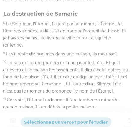
La destruction de Samarie
8
Le Seigneur, l'Éternel, l'a juré par lui-même ; L'Éternel, le
Dieu des armées, a dit : J'ai en horreur l'orgueil de Jacob, Et
je hais ses palais ; Je livrerai la ville et tout ce qu'elle
renferme.
9
Et s'il reste dix hommes dans une maison, ils mourront.
10
Lorsqu'un parent prendra un mort pour le brûler Et qu'il
enlèvera de la maison les ossements, Il dira à celui qui est au
fond de la maison : Y a-t-il encore quelqu'un avec toi ? Et cet
homme répondra : Personne... Et l'autre dira : Silence ! Ce
n'est pas le moment de prononcer le nom de l'Éternel.
11
Car voici, l'Éternel ordonne : Il fera tomber en ruines la
grande maison, Et en débris la petite maison.
Deux victoires pour rien
Contenus
Versions
Commentaires
Strong
Dictionnaire
12
Est-ce que les chevaux courent sur un rocher, Est-ce qu'on