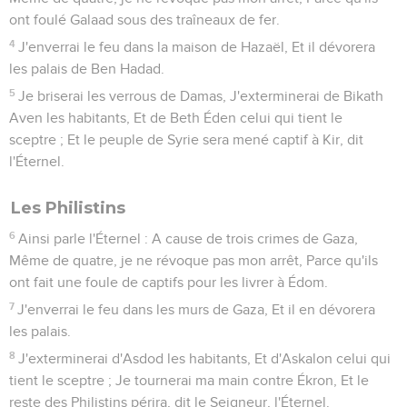
ont foulé Galaad sous des traîneaux de fer.
4
J'enverrai le feu dans la maison de Hazaël, Et il dévorera
les palais de Ben Hadad.
5
Je briserai les verrous de Damas, J'exterminerai de Bikath
Aven les habitants, Et de Beth Éden celui qui tient le
sceptre ; Et le peuple de Syrie sera mené captif à Kir, dit
l'Éternel.
Les Philistins
6
Ainsi parle l'Éternel : A cause de trois crimes de Gaza,
Même de quatre, je ne révoque pas mon arrêt, Parce qu'ils
ont fait une foule de captifs pour les livrer à Édom.
7
J'enverrai le feu dans les murs de Gaza, Et il en dévorera
les palais.
8
J'exterminerai d'Asdod les habitants, Et d'Askalon celui qui
tient le sceptre ; Je tournerai ma main contre Ékron, Et le
reste des Philistins périra, dit le Seigneur, l'Éternel.