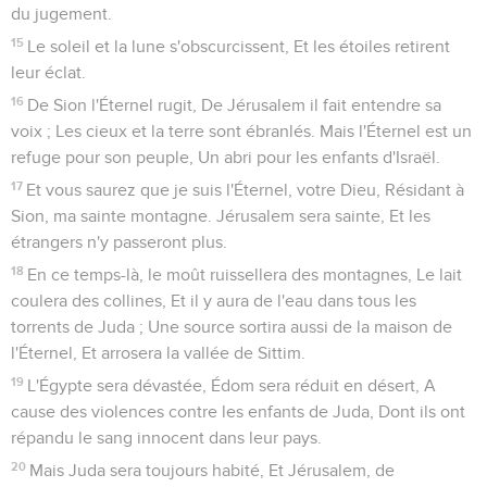
du jugement.
15
Le soleil et la lune s'obscurcissent, Et les étoiles retirent
leur éclat.
16
De Sion l'Éternel rugit, De Jérusalem il fait entendre sa
voix ; Les cieux et la terre sont ébranlés. Mais l'Éternel est un
refuge pour son peuple, Un abri pour les enfants d'Israël.
17
Et vous saurez que je suis l'Éternel, votre Dieu, Résidant à
Sion, ma sainte montagne. Jérusalem sera sainte, Et les
étrangers n'y passeront plus.
18
En ce temps-là, le moût ruissellera des montagnes, Le lait
coulera des collines, Et il y aura de l'eau dans tous les
torrents de Juda ; Une source sortira aussi de la maison de
l'Éternel, Et arrosera la vallée de Sittim.
19
L'Égypte sera dévastée, Édom sera réduit en désert, A
cause des violences contre les enfants de Juda, Dont ils ont
répandu le sang innocent dans leur pays.
20
Mais Juda sera toujours habité, Et Jérusalem, de