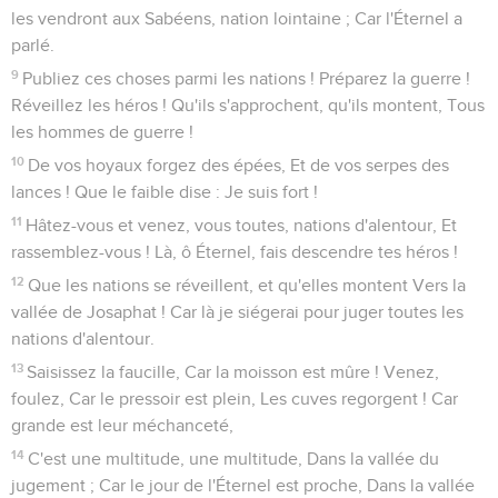
les vendront aux Sabéens, nation lointaine ; Car l'Éternel a
parlé.
9
Publiez ces choses parmi les nations ! Préparez la guerre !
Réveillez les héros ! Qu'ils s'approchent, qu'ils montent, Tous
les hommes de guerre !
10
De vos hoyaux forgez des épées, Et de vos serpes des
lances ! Que le faible dise : Je suis fort !
11
Hâtez-vous et venez, vous toutes, nations d'alentour, Et
rassemblez-vous ! Là, ô Éternel, fais descendre tes héros !
12
Que les nations se réveillent, et qu'elles montent Vers la
vallée de Josaphat ! Car là je siégerai pour juger toutes les
nations d'alentour.
13
Saisissez la faucille, Car la moisson est mûre ! Venez,
foulez, Car le pressoir est plein, Les cuves regorgent ! Car
grande est leur méchanceté,
14
C'est une multitude, une multitude, Dans la vallée du
jugement ; Car le jour de l'Éternel est proche, Dans la vallée