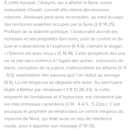
A cette époque, l’Assyrie, qui a affaibli la Syrie, voisin
redoutable d’Israël, connaît elle-même des tensions
internes. Jéroboam peut ainsi reconquérir, au nord du pays,
des territoires israélites occupés par la Syrie (2 R 14.25).
Profitant de la stabilité politique, l’aristocratie accroît ses
richesses et ses propriétés foncières, jouit du confort et du
luxe et s’abandonne à l’euphorie (6.4-6), clamant le slogan :
« l’Eternel est avec nous » (5.14,18). Cette prospérité des uns
ne va pas sans violence à l’égard des autres : extorsions de
biens, corruption de la justice, malhonnêteté en affaires (5.11
; 8.5), exploitation des pauvres que l’on réduit au servage
(8.6). La vie religieuse se dégrade elle aussi. Au sanctuaire
établi à Béthel par Jéroboam I (1 R 12.26-33), le culte,
empreint de formalisme et d’hypocrisie, est contaminé par
les rites immoraux cananéens (3.14 ; 4.4-5 ; 5.22ss.). C’est
pourquoi le prophète se rendra dans ce centre religieux du
royaume de Nord, qui était aussi un lieu de résidence
royale, pour y apporter son message (7.10-13).