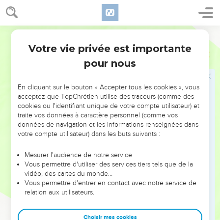
attentifs à sa manière d’agir. Il tient de méchants propos
contre nous et répand toutes sortes d’accusations
Parole Vivante
mensongères sur notre compte. Non content de cela, il
refuse de recevoir nos frères et, le comble : ceux qui
Votre vie privée est importante
3 Jean
1
seraient désireux de le faire, il les en empêche et les exclut
pour nous
de l’Église.
11
Cher ami, ne suis pas le mauvais exemple, mais recherche
En cliquant sur le bouton « Accepter tous les cookies », vous
le bien. Celui qui pratique le bien est un enfant de Dieu ;
acceptez que TopChrétien utilise des traceurs (comme des
cookies ou l'identifiant unique de votre compte utilisateur) et
celui qui commet le mal prouve qu’il ne sait rien de Dieu.
traite vos données à caractère personnel (comme vos
12
Quant à Démétrius, tout le monde en dit du bien. Et ils
données de navigation et les informations renseignées dans
disent vrai. Nous aussi, nous lui rendons un bon témoignage
votre compte utilisateur) dans les buts suivants :
et tu sais que nous disons la vérité.
Mesurer l'audience de notre service
Vous permettre d'utiliser des services tiers tels que de la
Salutations finales
vidéo, des cartes du monde…
Vous permettre d'entrer en contact avec notre service de
13
J’aurais bien des choses à te raconter, mais je ne veux pas
relation aux utilisateurs.
les confier à l’encre et à la plume.
14
J’espère te voir bientôt et alors, nous pourrons nous
Choisir mes cookies