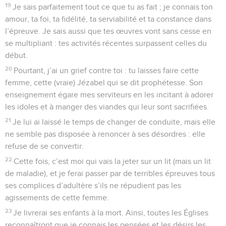
19
Je sais parfaitement tout ce que tu as fait ; je connais ton
amour, ta foi, ta fidélité, ta serviabilité et ta constance dans
l’épreuve. Je sais aussi que tes œuvres vont sans cesse en
se multipliant : tes activités récentes surpassent celles du
début.
20
Pourtant, j’ai un grief contre toi : tu laisses faire cette
femme, cette (vraie) Jézabel qui se dit prophétesse. Son
enseignement égare mes serviteurs en les incitant à adorer
les idoles et à manger des viandes qui leur sont sacrifiées.
21
Je lui ai laissé le temps de changer de conduite, mais elle
ne semble pas disposée à renoncer à ses désordres : elle
refuse de se convertir.
22
Cette fois, c’est moi qui vais la jeter sur un lit (mais un lit
de maladie), et je ferai passer par de terribles épreuves tous
ses complices d’adultère s’ils ne répudient pas les
agissements de cette femme.
23
Je livrerai ses enfants à la mort. Ainsi, toutes les Églises
reconnaîtront que je connais les pensées et les désirs les