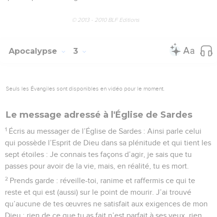
© 2013 - 2010 BLF Editions
Apocalypse
3
Seuls les Évangiles sont disponibles en vidéo pour le moment.
Le message adressé à l'Église de Sardes
1
Écris au messager de l’Église de Sardes : Ainsi parle celui
qui possède l’Esprit de Dieu dans sa plénitude et qui tient les
sept étoiles : Je connais tes façons d’agir, je sais que tu
passes pour avoir de la vie, mais, en réalité, tu es mort.
2
Prends garde : réveille-toi, ranime et raffermis ce qui te
reste et qui est (aussi) sur le point de mourir. J’ai trouvé
qu’aucune de tes œuvres ne satisfait aux exigences de mon
Dieu : rien de ce que tu as fait n’est parfait à ses yeux, rien