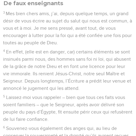
De faux enseignants
3
Mes bien chers amis, j’ai, depuis quelque temps, un grand
désir de vous écrire au sujet du salut qui nous est commun, à
vous et à moi. Je me sens pressé, avant tout, de vous
encourager à lutter pour la foi qui a été confiée une fois pour
toutes au peuple de Dieu.
4
En effet, (elle est en danger, car) certains éléments se sont
insinués parmi nous, des hommes sans foi ni loi, qui abusent
de la grâce de notre Dieu et en font une licence pour leur
vie immorale. Ils renient Jésus-Christ, notre seul Maître et
Seigneur. Depuis longtemps, l’Écriture a prédit leur venue et
annoncé le jugement qui les attend.
5
Laissez-moi vous rappeler – bien que tous ces faits vous
soient familiers – que le Seigneur, après avoir délivré son
peuple du pays d’Égypte, fit ensuite périr ceux qui refusèrent
de lui faire confiance.
6
Souvenez-vous également des anges qui, au lieu de
conserver la souveraineté et la dignité qu’ils avaient reçues