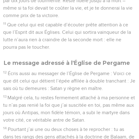
par dix jours de tourmente. Reste fidèle jusqu’à la mort –
même si ta foi devait te coûter la vie, et je te donnerai la vie
comme prix de ta victoire.
11
Que celui qui est capable d’écouter prête attention à ce
que l’Esprit dit aux Églises. Celui qui sortira vainqueur de la
lutte n’aura rien à craindre de la seconde mort : elle ne
pourra pas le toucher.
Le message adressé à l'Église de Pergame
12
Écris aussi au messager de l’Église de Pergame : Voici ce
que dit celui qui détient l’épée affilée à double tranchant : Je
sais où tu demeures : Satan y règne en maître.
13
Malgré cela, tu restes fermement attaché à ma personne et
tu n’as pas renié la foi que j’ai suscitée en toi, pas même aux
jours où Antipas, mon fidèle témoin, a subi le martyre dans
votre cité, ce véritable antre de Satan.
14
Pourtant j’ai une ou deux choses à te reprocher : tu as
dans tes rangs des gens attachés à la doctrine de Balaam, de