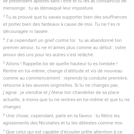
se prétendent apôtres sans l’être et tu les as convaincus de
mensonge ; tu as démasqué leur imposture.
3
Tu as prouvé que tu savais supporter bien des souffrances
et porter bien des fardeaux à cause de moi. Tu ne t’es ni
découragée ni lassée.
4
J’ai cependant un grief contre toi : tu as abandonné ton
premier amour, tu ne m’aimes plus comme au début ; votre
amour des uns pour les autres s’est relâché.
5
Allons ! Rappelle-toi de quelle hauteur tu es tombée !
Rentre en toi-même, change d’attitude et vis de nouveau
comme au commencement : reprends ta conduite première,
retourne à tes œuvres originelles. Si tu ne changes pas,
j’agirai : je viendrai et j’ôterai ton chandelier de sa place
actuelle, à moins que tu ne rentres en toi-même et que tu ne
changes.
6
Une chose, cependant, parle en ta faveur : tu flétris les
agissements des Nicolaïtes et tu les détestes comme moi.
7
Que celui qui est capable d’écouter prête attention à ce