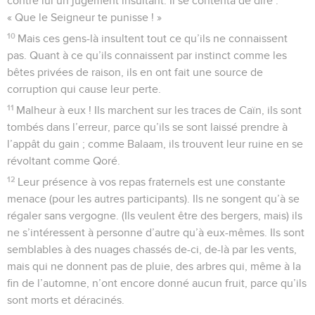
contre lui un jugement insultant. Il se contenta de dire :
« Que le Seigneur te punisse ! »
10
Mais ces gens-là insultent tout ce qu’ils ne connaissent
pas. Quant à ce qu’ils connaissent par instinct comme les
bêtes privées de raison, ils en ont fait une source de
corruption qui cause leur perte.
11
Malheur à eux ! Ils marchent sur les traces de Caïn, ils sont
tombés dans l’erreur, parce qu’ils se sont laissé prendre à
l’appât du gain ; comme Balaam, ils trouvent leur ruine en se
révoltant comme Qoré.
12
Leur présence à vos repas fraternels est une constante
menace (pour les autres participants). Ils ne songent qu’à se
régaler sans vergogne. (Ils veulent être des bergers, mais) ils
ne s’intéressent à personne d’autre qu’à eux-mêmes. Ils sont
semblables à des nuages chassés de-ci, de-là par les vents,
mais qui ne donnent pas de pluie, des arbres qui, même à la
fin de l’automne, n’ont encore donné aucun fruit, parce qu’ils
sont morts et déracinés.