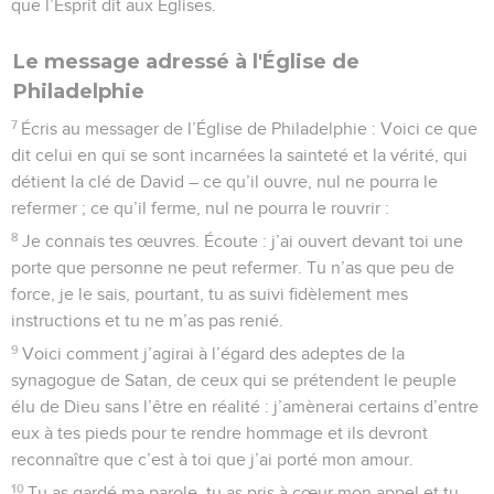
que l’Esprit dit aux Églises.
Le message adressé à l'Église de
Philadelphie
7
Écris au messager de l’Église de Philadelphie : Voici ce que
dit celui en qui se sont incarnées la sainteté et la vérité, qui
détient la clé de David – ce qu’il ouvre, nul ne pourra le
refermer ; ce qu’il ferme, nul ne pourra le rouvrir :
8
Je connais tes œuvres. Écoute : j’ai ouvert devant toi une
porte que personne ne peut refermer. Tu n’as que peu de
force, je le sais, pourtant, tu as suivi fidèlement mes
instructions et tu ne m’as pas renié.
9
Voici comment j’agirai à l’égard des adeptes de la
synagogue de Satan, de ceux qui se prétendent le peuple
élu de Dieu sans l’être en réalité : j’amènerai certains d’entre
eux à tes pieds pour te rendre hommage et ils devront
reconnaître que c’est à toi que j’ai porté mon amour.
10
Tu as gardé ma parole, tu as pris à cœur mon appel et tu