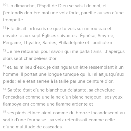
10
Un dimanche, l’Esprit de Dieu se saisit de moi, et
j’entendis derrière moi une voix forte, pareille au son d’une
trompette.
11
Elle disait : « Inscris ce que tu vois sur un rouleau et
envoie-le aux sept Églises suivantes : Éphèse, Smyrne,
Pergame, Thyatire, Sardes, Philadelphie et Laodicée ».
12
Je me retournai pour savoir qui me parlait ainsi. J’aperçus
alors sept chandeliers d’or
13
et, au milieu d’eux, je distinguai un être ressemblant à un
homme. Il portait une longue tunique qui lui allait jusqu’aux
pieds ; elle était serrée à la taille par une ceinture d’or.
14
Sa tête était d’une blancheur éclatante, sa chevelure
l’encadrait comme une laine d’un blanc neigeux ; ses yeux
flamboyaient comme une flamme ardente et
15
ses pieds étincelaient comme du bronze incandescent au
sortir d’une fournaise ; sa voix retentissait comme celle
d’une multitude de cascades.