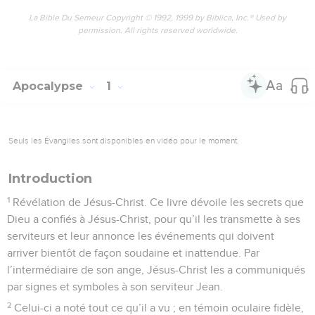
La Bible Du Semeur Copyright © 1992, 1999 by Biblica, Inc.® Used by
permission. All rights reserved worldwide.
Apocalypse
1
Seuls les Évangiles sont disponibles en vidéo pour le moment.
Introduction
1
Révélation de Jésus-Christ. Ce livre dévoile les secrets que
Dieu a confiés à Jésus-Christ, pour qu’il les transmette à ses
serviteurs et leur annonce les événements qui doivent
arriver bientôt de façon soudaine et inattendue. Par
l’intermédiaire de son ange, Jésus-Christ les a communiqués
par signes et symboles à son serviteur Jean.
2
Celui-ci a noté tout ce qu’il a vu ; en témoin oculaire fidèle,