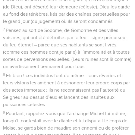
(de Dieu), ont déserté leur demeure (céleste). Dieu les garde
au fond des ténèbres, liés par des chaînes perpétuelles pour
le grand jour (du jugement) où ils seront condamnés.
7
Pensez au sort de Sodome, de Gomorrhe et des villes
voisines, qui ont été détruites par le feu – signe précurseur
du feu éternel – parce que ses habitants se sont livrés
(comme ces hommes dont je parle) à l’immoralité et à toutes
sortes de perversions sexuelles. (Leurs ruines sont là comme)
un avertissement permanent pour tous.
8
Eh bien ! ces individus font de même : leurs rêveries et
leurs visions les amènent à déshonorer leur propre corps par
des actes immoraux ; ils ne reconnaissent pas l’autorité du
Seigneur au-dessus d’eux et lancent des insultes aux
puissances célestes.
9
Pourtant, rappelez-vous que l’archange Michel lui-même,
lorsqu’il contestait avec le diable et lui disputait le corps de
Moïse, se garda bien de maudire son ennemi ou de proférer