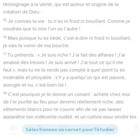
témoignage à la vérité, qui est auteur et origine de la
création de Dieu :
15
Je connais ta vie : tu n’es ni froid ni bouillant. Comme je
voudrais que tu sois l’un ou l’autre !
16
Mais puisque tu es tiède, c’est-à-dire ni froid ni bouillant,
je vais te vomir de ma bouche.
17
Tu prétends : « Je suis riche ! J’ai fait des affaires ! J’ai
amassé des trésors ! Je suis arrivé ! J’ai tout ce qu’il me
faut », mais tu ne te rends pas compte à quel point tu es
misérable et pitoyable : s’il y a quelqu’un qui est pauvre,
aveugle et nu, c’est bien toi !
18
C’est pourquoi je te donne un conseil : achète chez moi
de l’or purifié au feu pour devenir réellement riche, des
vêtements blancs pour te couvrir afin de ne pas laisser
apparaître ton indécente nudité, et un collyre pour oindre tes
yeux afin que tu voies clair.
19
Ceux que j’aime, je les reprends et je les éduque
Contenus
Versions
Commentaires
Strong
Dictionnaire