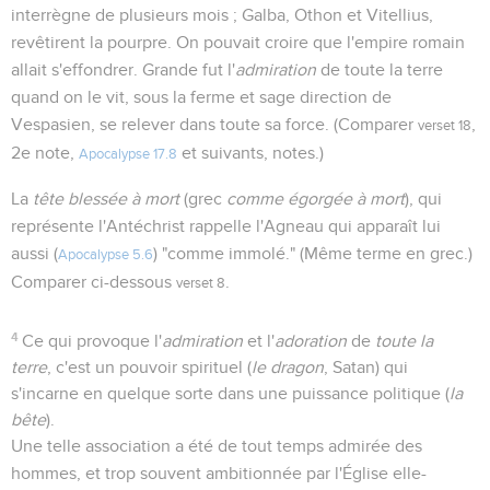
interrègne de plusieurs mois ; Galba, Othon et Vitellius,
revêtirent la pourpre. On pouvait croire que l'empire romain
allait s'effondrer. Grande fut l'
admiration
de toute la terre
quand on le vit, sous la ferme et sage direction de
Vespasien, se relever dans toute sa force. (Comparer
,
verset 18
2e note,
et suivants, notes.)
Apocalypse 17.8
La
tête blessée à mort
(grec
comme égorgée à mort
), qui
représente l'Antéchrist rappelle l'Agneau qui apparaît lui
aussi (
) "comme immolé." (Même terme en grec.)
Apocalypse 5.6
Comparer ci-dessous
.
verset 8
4
Ce qui provoque l'
admiration
et l'
adoration
de
toute la
terre
, c'est un pouvoir spirituel (
le dragon
, Satan) qui
s'incarne en quelque sorte dans une puissance politique (
la
bête
).
Une telle association a été de tout temps admirée des
hommes, et trop souvent ambitionnée par l'Église elle-