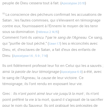
peuple de Dieu cessera tout à fait. (
)
Apocalypse 20.10
11
La conscience des pécheurs confirmait les accusations de
Satan ; les fautes commises, qui s'élevaient en témoignage
contre eux, fournissaient à l'Ennemi le moyen de les tenir
sous sa domination. (
)
Hébreux 2.14,15
Comment l'ont-ils
vaincu ?
par le
sang de l'Agneau
. Ce sang,
qui "purifie de tout péché," (
) les a réconciliés avec
1Jean 1.7
Dieu, et, d'esclaves de Satan, a fait d'eux des enfants de
Dieu. (
)
Apocalypse 1.6
;
5.9
;
7.14
Ils ont fidèlement professé leur foi en Celui qui les a sauvés ;
ainsi
la parole de leur témoignage
(
) a été, avec
Apocalypse 6.9
le sang de l'Agneau, la
cause
de leur victoire. Ce
témoignage, ils l'ont rendu en exposant leur vie.
Grec :
Ils n'ont point aimé leur vie jusqu'à la mort
; ils n'ont
point préféré la vie à la mort, quand il s'agissait de la sacrifier
pour le nom du Sauveur. Ils ont pratiqué les préceptes de