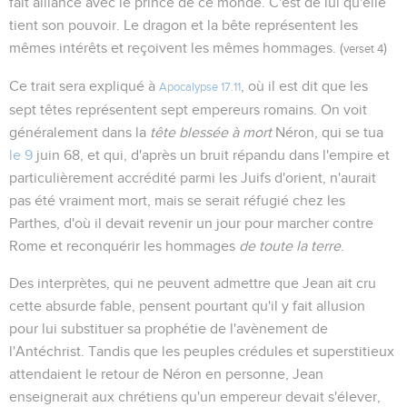
fait alliance avec le prince de ce monde. C'est de lui qu'elle
tient son pouvoir. Le dragon et la bête représentent les
mêmes intérêts et reçoivent les mêmes hommages. (
)
verset 4
Ce trait sera expliqué à
, où il est dit que les
Apocalypse 17.11
sept têtes représentent sept empereurs romains. On voit
généralement dans la
tête blessée à mort
Néron, qui se tua
le 9
juin 68, et qui, d'après un bruit répandu dans l'empire et
particulièrement accrédité parmi les Juifs d'orient, n'aurait
pas été vraiment mort, mais se serait réfugié chez les
Parthes, d'où il devait revenir un jour pour marcher contre
Rome et reconquérir les hommages
de toute la terre
.
Des interprètes, qui ne peuvent admettre que Jean ait cru
cette absurde fable, pensent pourtant qu'il y fait allusion
pour lui substituer sa prophétie de l'avènement de
l'Antéchrist. Tandis que les peuples crédules et superstitieux
attendaient le retour de Néron en personne, Jean
enseignerait aux chrétiens qu'un empereur devait s'élever,