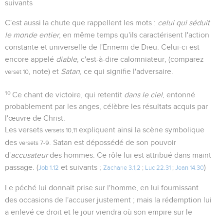
suivants
C'est aussi la chute que rappellent les mots :
celui qui séduit
le monde entier
, en même temps qu'ils caractérisent l'action
constante et universelle de l'Ennemi de Dieu. Celui-ci est
encore appelé
diable
, c'est-à-dire calomniateur, (comparez
, note) et
Satan
, ce qui signifie l'adversaire.
verset 10
10
Ce chant de victoire, qui retentit
dans le ciel
, entonné
probablement par les anges, célèbre les résultats acquis par
l'œuvre de Christ.
Les versets
expliquent ainsi la scène symbolique
versets 10,11
des
. Satan est dépossédé de son pouvoir
versets 7-9
d'
accusateur
des hommes. Ce rôle lui est attribué dans maint
passage. (
et suivants ;
)
Job 1.12
Zacharie 3.1,2
;
Luc 22.31
;
Jean 14.30
Le péché lui donnait prise sur l'homme, en lui fournissant
des occasions de l'accuser justement ; mais la rédemption lui
a enlevé ce droit et le jour viendra où son empire sur le