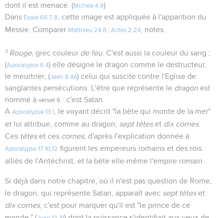
dont il est menacé. (
)
Michée 4.9
Dans
, cette image est appliquée à l'apparition du
Esaïe 66.7,8
Messie. Comparer
, notes.
Matthieu 24.8
;
Actes 2.24
3
Rouge
, grec couleur
de feu
. C'est aussi la couleur du sang ;
(
) elle désigne le dragon comme le destructeur,
Apocalypse 6.4
le meurtrier, (
) celui qui suscite contre l'Eglise de
Jean 8.44
sanglantes persécutions. L'être que représente le
dragon
est
nommé à
: c'est Satan.
verset 9
A
, le voyant décrit "la bête qui monte de la mer"
Apocalypse 13.1
et lui attribue, comme au dragon,
sept têtes
et
dix cornes
.
Ces
têtes
et ces
cornes
, d'après l'explication donnée à
figurent les empereurs romains et des rois
Apocalypse 17.10
,
12
alliés de l'Antéchrist, et la bête elle-même l'empire romain.
Si déjà dans notre chapitre, où il n'est pas question de Rome,
le dragon, qui représente Satan, apparaît avec
sept têtes
et
dix cornes
, c'est pour marquer qu'il est "le prince de ce
monde," (
) dont la puissance s'identifiait aux yeux de