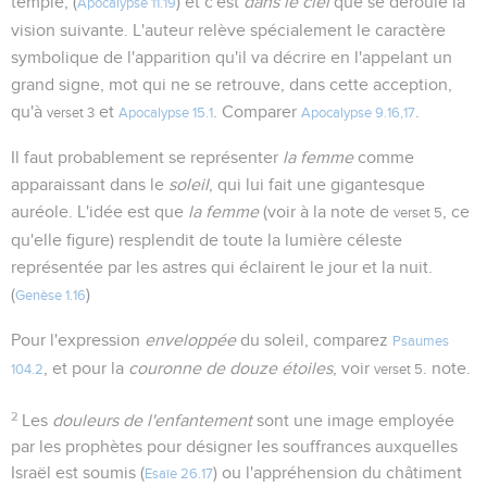
temple, (
) et c'est
dans le ciel
que se déroule la
Apocalypse 11.19
vision suivante. L'auteur relève spécialement le caractère
symbolique de l'apparition qu'il va décrire en l'appelant un
grand signe, mot qui ne se retrouve, dans cette acception,
qu'à
et
. Comparer
.
verset 3
Apocalypse 15.1
Apocalypse 9.16,17
Il faut probablement se représenter
la femme
comme
apparaissant dans le
soleil
, qui lui fait une gigantesque
auréole. L'idée est que
la femme
(voir à la note de
, ce
verset 5
qu'elle figure) resplendit de toute la lumière céleste
représentée par les astres qui éclairent le jour et la nuit.
(
)
Genèse 1.16
Pour l'expression
enveloppée
du soleil, comparez
Psaumes
, et pour la
couronne de douze étoiles
, voir
. note.
104.2
verset 5
2
Les
douleurs de l'enfantement
sont une image employée
par les prophètes pour désigner les souffrances auxquelles
Israël est soumis (
) ou l'appréhension du châtiment
Esaïe 26.17