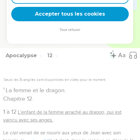
les
tonnerres
, le
tremblement de terre
sont les signes
Accepter tous les cookies
précurseurs du jugement dernier.
Tout refuser
Autres ressources sur theotex.org, contact theotex@gmail.com
Apocalypse
12
Seuls les Évangiles sont disponibles en vidéo pour le moment.
1
La femme et le dragon.
Chapitre 12.
1 à 12
L'enfant de la femme arraché au dragon, qui est
vaincu avec ses anges.
Le
ciel
venait de se rouvrir aux yeux de Jean avec son