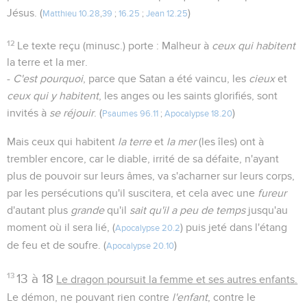
Jésus. (
)
Matthieu 10.28
,
39
;
16.25
;
Jean 12.25
12
Le texte reçu (minusc.) porte : Malheur à
ceux qui habitent
la terre et la mer.
-
C'est pourquoi
, parce que Satan a été vaincu, les
cieux
et
ceux qui y habitent
, les anges ou les saints glorifiés, sont
invités à
se réjouir
. (
)
Psaumes 96.11
;
Apocalypse 18.20
Mais ceux qui habitent
la terre
et
la mer
(les îles) ont à
trembler encore, car le diable, irrité de sa défaite, n'ayant
plus de pouvoir sur leurs âmes, va s'acharner sur leurs corps,
par les persécutions qu'il suscitera, et cela avec une
fureur
d'autant plus
grande
qu'il
sait qu'il a peu de temps
jusqu'au
moment où il sera lié, (
) puis jeté dans l'étang
Apocalypse 20.2
de feu et de soufre. (
)
Apocalypse 20.10
13
13 à 18
Le dragon poursuit la femme et ses autres enfants.
Le démon, ne pouvant rien contre
l'enfant
, contre le