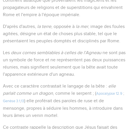
continent asiatique que provenaient les magiciens et les
propagateurs de religions et de superstitions qui envahirent
Rome et l'empire à l'époque impériale.
D'après d'autres,
la terre
, opposée à
la mer
, image des foules
agitées, désigne un état de choses plus stable, tel que le
présentaient les peuples domptés et disciplinés par Rome.
Les
deux cornes semblables à celles de l'Agneau
ne sont pas
un symbole de force et ne représentent pas deux puissances
réunies, mais signifient seulement que la bête avait toute
l'apparence extérieure d'un agneau.
Avec ce caractère contrastait le langage de la bête :
elle
parlait comme un dragon
, comme le serpent ; (
Apocalypse 12.9
;
) elle proférait des paroles de ruse et de
Genèse 3.1
,
13
mensonge, propres à séduire les hommes, à introduire dans
leurs âmes un venin mortel.
Ce contraste rappelle la description que Jésus faisait des