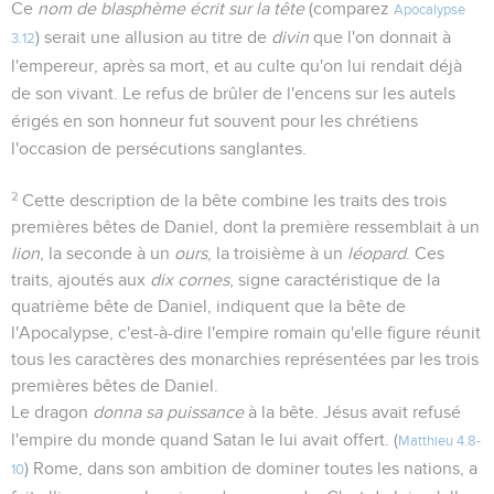
Ce
nom de blasphème écrit sur la tête
(comparez
Apocalypse
) serait une allusion au titre de
divin
que l'on donnait à
3.12
l'empereur, après sa mort, et au culte qu'on lui rendait déjà
de son vivant. Le refus de brûler de l'encens sur les autels
érigés en son honneur fut souvent pour les chrétiens
l'occasion de persécutions sanglantes.
2
Cette description de la bête combine les traits des trois
premières bêtes de Daniel, dont la première ressemblait à un
lion
, la seconde à un
ours
, la troisième à un
léopard
. Ces
traits, ajoutés aux
dix cornes
, signe caractéristique de la
quatrième bête de Daniel, indiquent que la bête de
l'Apocalypse, c'est-à-dire l'empire romain qu'elle figure réunit
tous les caractères des monarchies représentées par les trois
premières bêtes de Daniel.
Le dragon
donna sa puissance
à la bête. Jésus avait refusé
l'empire du monde quand Satan le lui avait offert. (
Matthieu 4.8-
) Rome, dans son ambition de dominer toutes les nations, a
10