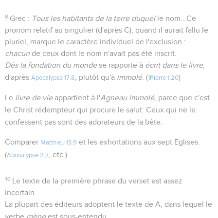
8
Grec :
Tous les habitants de la terre duquel
le nom...Ce
pronom relatif au singulier (d'après C), quand il aurait fallu le
pluriel, marque le caractère individuel de l'exclusion :
chacun
de ceux dont le nom n'avait pas été inscrit.
Dès la fondation du monde
se rapporte à
écrit dans le livre
,
d'après
, plutôt qu'à
immolé
. (
)
Apocalypse 17.8
1Pierre 1.20
Le
livre de vie
appartient à l'
Agneau immolé
, parce que c'est
le Christ rédempteur qui procure le salut. Ceux qui ne le
confessent pas sont des adorateurs de la bête.
Comparer
et les exhortations aux sept Eglises.
Matthieu 13.9
(
, etc.)
Apocalypse 2.7
10
Le texte de la première phrase du verset est assez
incertain.
La plupart des éditeurs adoptent le texte de A, dans lequel le
verbe
mène
est sous-entendu.