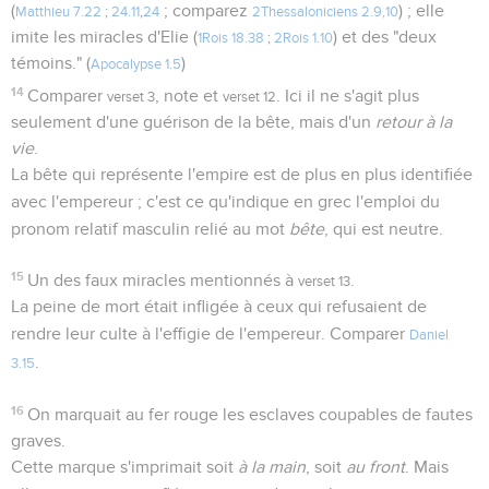
(
; comparez
) ; elle
Matthieu 7.22
;
24.11
,
24
2Thessaloniciens 2.9,10
imite les miracles d'Elie (
) et des "deux
1Rois 18.38
;
2Rois 1.10
témoins." (
)
Apocalypse 1.5
14
Comparer
, note et
. Ici il ne s'agit plus
verset 3
verset 12
seulement d'une guérison de la bête, mais d'un
retour à la
vie
.
La bête qui représente l'empire est de plus en plus identifiée
avec l'empereur ; c'est ce qu'indique en grec l'emploi du
pronom relatif masculin relié au mot
bête
, qui est neutre.
15
Un des faux miracles mentionnés à
.
verset 13
La peine de mort était infligée à ceux qui refusaient de
rendre leur culte à l'effigie de l'empereur. Comparer
Daniel
.
3.15
16
On marquait au fer rouge les esclaves coupables de fautes
graves.
Cette marque s'imprimait soit
à la main
, soit
au front
. Mais