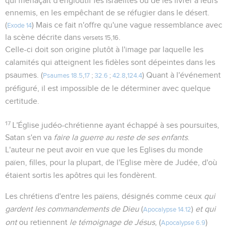
qui menaçait d'engloutir les Israélites ou de les livrer à leurs
ennemis, en les empêchant de se réfugier dans le désert.
(
) Mais ce fait n'offre qu'une vague ressemblance avec
Exode 14
la scène décrite dans
.
versets 15,16
Celle-ci doit son origine plutôt à l'image par laquelle les
calamités qui atteignent les fidèles sont dépeintes dans les
psaumes. (
) Quant à l'événement
Psaumes 18.5
,
17
;
32.6
;
42.8
,
124.4
préfiguré, il est impossible de le déterminer avec quelque
certitude.
17
L'Église judéo-chrétienne ayant échappé à ses poursuites,
Satan s'en va
faire la guerre au reste de ses enfants
.
L'auteur ne peut avoir en vue que les Eglises du monde
païen, filles, pour la plupart, de l'Eglise mère de Judée, d'où
étaient sortis les apôtres qui les fondèrent.
Les chrétiens d'entre les païens, désignés comme ceux
qui
gardent les commandements de Dieu
(
)
et qui
Apocalypse 14.12
ont
ou retiennent
le témoignage de Jésus
, (
)
Apocalypse 6.9