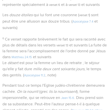
représente spécialement à
et à
et suivants
verset 6
verset 13
Les
douze étoiles
qui lui font une couronne (
) sont
verset 1
peut être une allusion aux douze tribus. (
et
Apocalypse 7.4
suivants)
6
Ce verset rapporte brièvement le fait qui sera raconté avec
plus de détails dans les versets
et suivants La fuite de
verset 13
la femme sera l'accomplissement de l'ordre donné par Jésus
dans
et suivants
Matthieu 24.15
Le
désert
est pour la femme un lieu de retraite ; le séjour
qu'elle y fait dure
mille deux cent soixante jours
, le temps
des gentils. (
, note)
Apocalypse 11.2
Pendant tout ce temps l'Eglise judéo-chrétienne demeurera
cachée.
On la nourrit
(grec
ils la nourrissent
), forme
impersonnelle, qui se retrouve en
. Dieu prend soin
Jean 15.6
de sa subsistance. Peut-être l'auteur pense-t-il à quelque