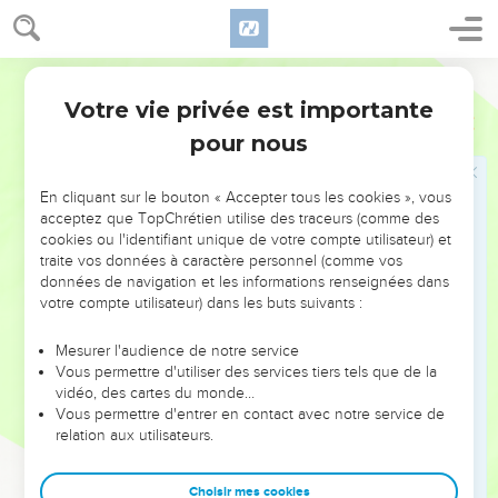
19
Plusieurs interprètes rattachent
à
,
verset 19
Apocalypse 12
estimant que les phénomènes décrits introduisent la vision
suivante. Cependant on peut le considérer aussi comme une
Bible annotée
conclusion de la scène qui vient d'être dépeinte : au
Votre vie privée est importante
Apocalypse
11
cantique de louanges qui retentit dans le ciel (
)
versets 17,18
pour nous
Dieu répond en ouvrant
le temple ; l'arche de son alliance
apparaît ; et les signes de sa gloire et de sa puissance
En cliquant sur le bouton « Accepter tous les cookies », vous
éclatent.
acceptez que TopChrétien utilise des traceurs (comme des
cookies ou l'identifiant unique de votre compte utilisateur) et
Ces mêmes signes avaient paru dans la vision initiale du
traite vos données à caractère personnel (comme vos
trône ; (
) ils se manifestent encore dans cette
données de navigation et les informations renseignées dans
Apocalypse 4.5
votre compte utilisateur) dans les buts suivants :
scène céleste destinée à inaugurer une nouvelle série de
visions.
Mesurer l'audience de notre service
Vous permettre d'utiliser des services tiers tels que de la
Quoi qu'il en soit, le sens de ces symboles est clair : le
vidéo, des cartes du monde…
temple ouvert
signifie que le saint des saints est accessible
Vous permettre d'entrer en contact avec notre service de
relation aux utilisateurs.
et que Dieu va agir avec puissance ; l'
arche de l'alliance
,
redevenue visible, annonce le règne du Messie (
) et
2.1-8
Choisir mes cookies
l'accomplissement des promesses de l'alliance, les
éclairs
,