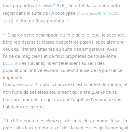
faux prophètes. (
) Et, en effet, la seconde bête
Matthieu 7.15
reçoit dans la suite de l'Apocalypse (
Apocalypse 16.13
;
19.20
;
) le titre de "faux prophète."
20.10
12
D'après cette description du rôle qu'elle joue, la seconde
bête représente la classe des prêtres païens, spécialement
ceux qui étaient attachés au culte des empereurs. Avec
l'aide de magiciens et de faux prophètes de toute sorte,
(
et suivants) ils entretenaient au sein des
Actes 13.6
populations une vénération superstitieuse de la puissance
impériale.
Comparer
, note. Ici encore c'est la bête elle-même, et
verset 3
non l'une de ses têtes seulement qui a été
guérie
de sa
blessure mortelle, et qui devient l'objet de l'
adoration
des
habitants de la terre.
13
La bête opère des
signes
et des miracles, comme Jésus l'a
prédit des faux prophètes et des faux messies qu'il annonçait