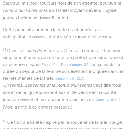
Sauveur, mis pour toujours hors de son atteinte, poursuit
la
femme qui l'avait enfanté
, l'Israël croyant devenu l'Église
judéo-chrétienne. (
. note.)
verset 5
Cette poursuite précéda la fuite mentionnée, par
anticipation, à
, et qui va être racontée à
.
verset 6
verset 14
14
Dans ces
ailes données
, par Dieu, à la femme, il faut voir
simplement un moyen de fuite, de protection divine, qui est
caractérisé d'après
et suivants La
Exode 19.4
;
Deutéronome 32.11
durée du séjour de la femme au désert est indiquée dans les
termes mêmes de Daniel,
.
Daniel 7.25
;
12.7
Un temps, des temps et la moitié d'un temps
veut dire trois
ans et demi, qui équivalent aux mille deux cent soixante
jours de
et aux quarante-deux mois de
.
verset 6
Apocalypse 11.2
(Voir la note à ce dernier passage.)
16
Ce trait aurait été inspiré par le souvenir de la mer Rouge,