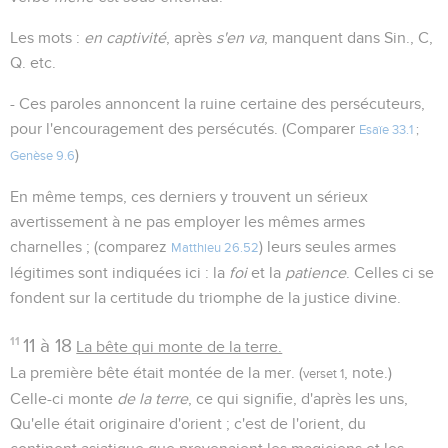
Les mots :
en captivité
, après
s'en va
, manquent dans Sin., C,
Q. etc.
- Ces paroles annoncent la ruine certaine des persécuteurs,
pour l'encouragement des persécutés. (Comparer
Esaïe 33.1
;
)
Genèse 9.6
En même temps, ces derniers y trouvent un sérieux
avertissement à ne pas employer les mêmes armes
charnelles ; (comparez
) leurs seules armes
Matthieu 26.52
légitimes sont indiquées ici : la
foi
et la
patience
. Celles ci se
fondent sur la certitude du triomphe de la justice divine.
11
11 à 18
La bête qui monte de la terre.
La première bête était montée de la mer. (
, note.)
verset 1
Celle-ci monte
de la terre
, ce qui signifie, d'après les uns,
Qu'elle était originaire d'orient ; c'est de l'orient, du