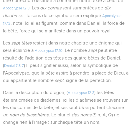
une correction destinée à conformer notre texte à celui de
. Les
dix cornes
sont surmontées de
dix
Apocalypse 12.3
diadèmes
: le sens de ce symbole sera expliqué
Apocalypse
, note. Ici elles figurent, comme dans Daniel, la force de
17.12
la bête, force qui se manifeste dans un pouvoir royal.
Les
sept têtes
restent dans notre chapitre une énigme qui
sera éclaircie à
. Le nombre
sept
peut être
Apocalypse 17.10
résulté de l'addition des têtes des quatre bêtes de Daniel.
(
) Il peut signifier aussi, selon la symbolique de
Daniel 7.3-7
l'Apocalypse, que la bête aspire à prendre la place de Dieu, à
qui appartient le nombre
sept
, signe de la perfection.
Dans la description du dragon, (
) les têtes
Apocalypse 12.3
étaient ornées de diadèmes. ici les diadèmes se trouvent sur
les dix cornes de la bête, et ses sept
têtes
portent chacune
un nom de blasphème
. Le pluriel
des noms
(Sin, A, Q) ne
change rien à l'image : sur chaque tête un nom.