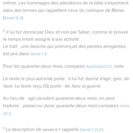
même. Les hommages des adorateurs de la bête s'expriment
dans des termes qui rappellent ceux du cantique de Moïse.
(
)
Exode 15.11
5
Il lui fut donné
par Dieu et non par Satan, comme le prouve
le temps limité assigné à son activité.
Le trait :
une bouche qui prononçait des paroles arrogantes
,
est pris dans
.
Daniel 7.8
Pour les
quarante-deux mois
, comparez
, note.
Apocalypse 11.2
Le texte le plus autorisé porte : il lui fut
donné d'agir
, grec
de
faire
. Le texte reçu (Q) porte : de
faire la guerre
.
Au lieu de :
agir pendant quarante-deux mois
, on peut
traduire :
passer
ou
durer quarante-deux mois
comparez
Actes
20.3
7
La description de
rappelle
.
versets 6,7
Daniel 7.21
,
25