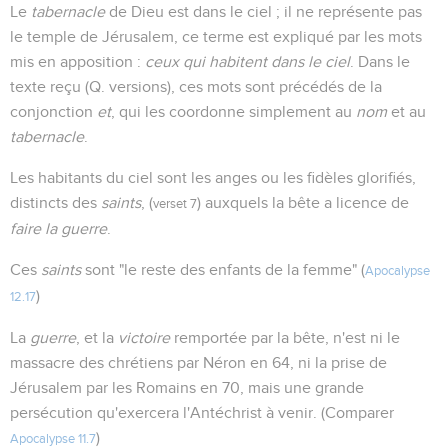
Le
tabernacle
de Dieu est dans le ciel ; il ne représente pas
le temple de Jérusalem, ce terme est expliqué par les mots
mis en apposition :
ceux qui habitent dans le ciel
. Dans le
texte reçu (Q. versions), ces mots sont précédés de la
conjonction
et
, qui les coordonne simplement au
nom
et au
tabernacle
.
Les habitants du ciel sont les anges ou les fidèles glorifiés,
distincts des
saints
, (
) auxquels la bête a licence de
verset 7
faire la guerre
.
Ces
saints
sont "le reste des enfants de la femme" (
Apocalypse
)
12.17
La
guerre
, et la
victoire
remportée par la bête, n'est ni le
massacre des chrétiens par Néron en 64, ni la prise de
Jérusalem par les Romains en 70, mais une grande
persécution qu'exercera l'Antéchrist à venir. (Comparer
)
Apocalypse 11.7