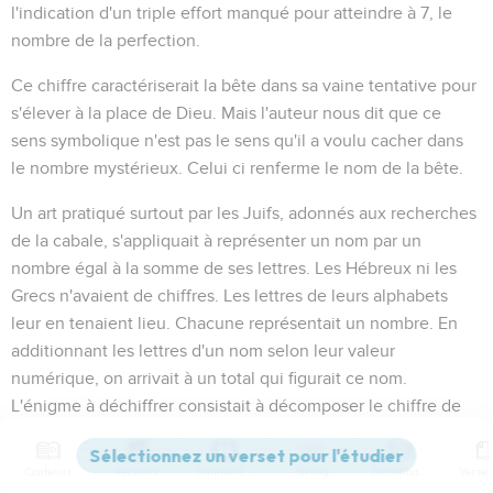
l'indication d'un triple effort manqué pour atteindre à 7, le
nombre de la perfection.
Ce chiffre caractériserait la bête dans sa vaine tentative pour
s'élever à la place de Dieu. Mais l'auteur nous dit que ce
sens symbolique n'est pas le sens qu'il a voulu cacher dans
le nombre mystérieux. Celui ci renferme le nom de la bête.
Un art pratiqué surtout par les Juifs, adonnés aux recherches
de la cabale, s'appliquait à représenter un nom par un
nombre égal à la somme de ses lettres. Les Hébreux ni les
Grecs n'avaient de chiffres. Les lettres de leurs alphabets
leur en tenaient lieu. Chacune représentait un nombre. En
additionnant les lettres d'un nom selon leur valeur
numérique, on arrivait à un total qui figurait ce nom.
L'énigme à déchiffrer consistait à décomposer le chiffre de
manière à retrouver les lettres du nom.
Contenus
Versions
Commentaires
Strong
Dictionnaire
- Si
un nombre d'homme
signifie un nombre ordinaire, ayant