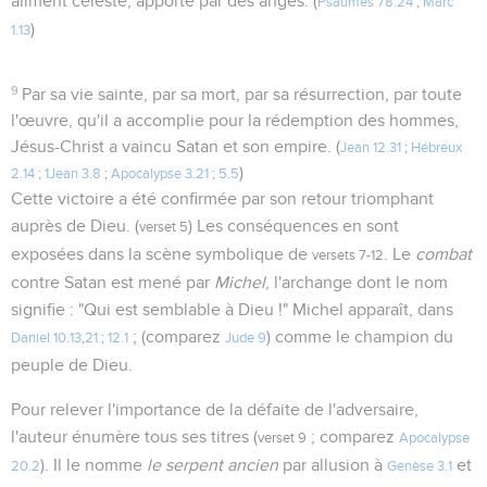
aliment céleste, apporté par des anges. (
Psaumes 78.24
;
Marc
)
1.13
9
Par sa vie sainte, par sa mort, par sa résurrection, par toute
l'œuvre, qu'il a accomplie pour la rédemption des hommes,
Jésus-Christ a vaincu Satan et son empire. (
Jean 12.31
;
Hébreux
)
2.14
;
1Jean 3.8
;
Apocalypse 3.21
;
5.5
Cette victoire a été confirmée par son retour triomphant
auprès de Dieu. (
) Les conséquences en sont
verset 5
exposées dans la scène symbolique de
. Le
combat
versets 7-12
contre Satan est mené par
Michel
, l'archange dont le nom
signifie : "Qui est semblable à Dieu !" Michel apparaît, dans
; (comparez
) comme le champion du
Daniel 10.13
,
21
;
12.1
Jude 9
peuple de Dieu.
Pour relever l'importance de la défaite de l'adversaire,
l'auteur énumère tous ses titres (
; comparez
verset 9
Apocalypse
). Il le nomme
le serpent ancien
par allusion à
et
20.2
Genèse 3.1