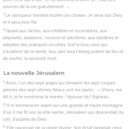
sources de la vie gratuitement. —
7
Le vainqueur héritera toutes ces choses. Je serai son Dieu
et il sera mon fils.
8
Quant aux lâches, aux infidèles et inconstants, aux
dépravés, assassins, noceurs et adultères, aux idolâtres et
adeptes des pratiques occultes, bref à tous ceux qui
s’écartent de la vérité, leur part sera l’étang ardent de feu et
de soufre, la seconde mort.
La nouvelle Jérusalem
9
Alors, l’un des sept anges qui tenaient les sept coupes
pleines des sept ultimes fléaux vint me parler : — Viens, me
dit-il, je te montrerai la mariée, l’épouse de l’Agneau.
10
Il m’emmena en esprit sur une grande et haute montagne,
d’où il me fit voir la ville sainte, Jérusalem qui descendait du
ciel, d’auprès de Dieu.
11
Elle rayonnait de la gloire divine. Son éclat rappelait celui