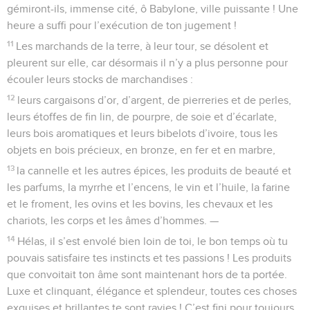
gémiront-ils, immense cité, ô Babylone, ville puissante ! Une
heure a suffi pour l’exécution de ton jugement !
11
Les marchands de la terre, à leur tour, se désolent et
pleurent sur elle, car désormais il n’y a plus personne pour
écouler leurs stocks de marchandises :
12
leurs cargaisons d’or, d’argent, de pierreries et de perles,
leurs étoffes de fin lin, de pourpre, de soie et d’écarlate,
leurs bois aromatiques et leurs bibelots d’ivoire, tous les
objets en bois précieux, en bronze, en fer et en marbre,
13
la cannelle et les autres épices, les produits de beauté et
les parfums, la myrrhe et l’encens, le vin et l’huile, la farine
et le froment, les ovins et les bovins, les chevaux et les
chariots, les corps et les âmes d’hommes. —
14
Hélas, il s’est envolé bien loin de toi, le bon temps où tu
pouvais satisfaire tes instincts et tes passions ! Les produits
que convoitait ton âme sont maintenant hors de ta portée.
Luxe et clinquant, élégance et splendeur, toutes ces choses
exquises et brillantes te sont ravies ! C’est fini pour toujours,