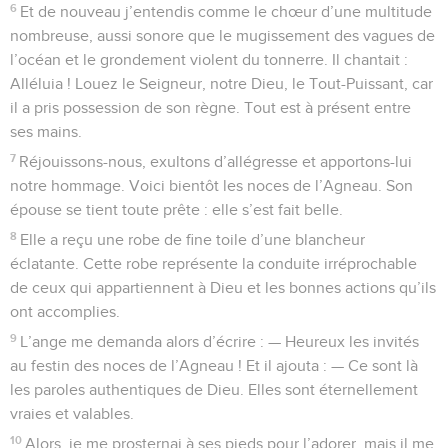
6
Et de nouveau j’entendis comme le chœur d’une multitude
nombreuse, aussi sonore que le mugissement des vagues de
l’océan et le grondement violent du tonnerre. Il chantait :
Alléluia ! Louez le Seigneur, notre Dieu, le Tout-Puissant, car
il a pris possession de son règne. Tout est à présent entre
ses mains.
7
Réjouissons-nous, exultons d’allégresse et apportons-lui
notre hommage. Voici bientôt les noces de l’Agneau. Son
épouse se tient toute prête : elle s’est fait belle.
8
Elle a reçu une robe de fine toile d’une blancheur
éclatante. Cette robe représente la conduite irréprochable
de ceux qui appartiennent à Dieu et les bonnes actions qu’ils
ont accomplies.
9
L’ange me demanda alors d’écrire : — Heureux les invités
au festin des noces de l’Agneau ! Et il ajouta : — Ce sont là
les paroles authentiques de Dieu. Elles sont éternellement
vraies et valables.
10
Alors, je me prosternai à ses pieds pour l’adorer, mais il me