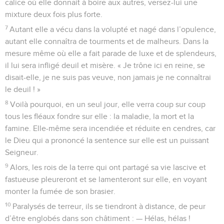
calice où elle donnait à boire aux autres, versez-lui une
mixture deux fois plus forte.
7
Autant elle a vécu dans la volupté et nagé dans l’opulence,
autant elle connaîtra de tourments et de malheurs. Dans la
mesure même où elle a fait parade de luxe et de splendeurs,
il lui sera infligé deuil et misère. « Je trône ici en reine, se
disait-elle, je ne suis pas veuve, non jamais je ne connaîtrai
le deuil ! »
8
Voilà pourquoi, en un seul jour, elle verra coup sur coup
tous les fléaux fondre sur elle : la maladie, la mort et la
famine. Elle-même sera incendiée et réduite en cendres, car
le Dieu qui a prononcé la sentence sur elle est un puissant
Seigneur.
9
Alors, les rois de la terre qui ont partagé sa vie lascive et
fastueuse pleureront et se lamenteront sur elle, en voyant
monter la fumée de son brasier.
10
Paralysés de terreur, ils se tiendront à distance, de peur
d’être englobés dans son châtiment : — Hélas, hélas !