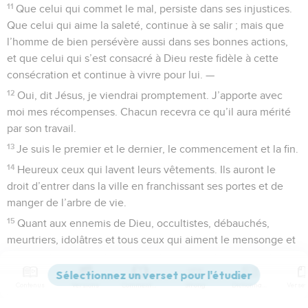
11
Que celui qui commet le mal, persiste dans ses injustices.
Que celui qui aime la saleté, continue à se salir ; mais que
l’homme de bien persévère aussi dans ses bonnes actions,
et que celui qui s’est consacré à Dieu reste fidèle à cette
consécration et continue à vivre pour lui. —
12
Oui, dit Jésus, je viendrai promptement. J’apporte avec
moi mes récompenses. Chacun recevra ce qu’il aura mérité
par son travail.
13
Je suis le premier et le dernier, le commencement et la fin.
14
Heureux ceux qui lavent leurs vêtements. Ils auront le
droit d’entrer dans la ville en franchissant ses portes et de
manger de l’arbre de vie.
15
Quant aux ennemis de Dieu, occultistes, débauchés,
meurtriers, idolâtres et tous ceux qui aiment le mensonge et
s’y livrent, ils resteront en dehors de la ville.
16
Moi, Jésus, j’ai envoyé mon ange pour publier chez vous
Contenus
Versions
Commentaires
Strong
Dictionnaire
toutes ces révélations destinées aux Églises. Je suis la racine