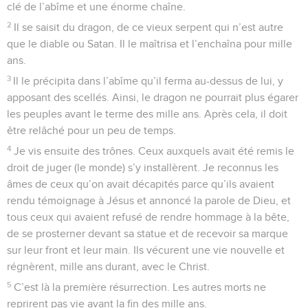
clé de l’abîme et une énorme chaîne.
2
Il se saisit du dragon, de ce vieux serpent qui n’est autre
que le diable ou Satan. Il le maîtrisa et l’enchaîna pour mille
ans.
3
Il le précipita dans l’abîme qu’il ferma au-dessus de lui, y
apposant des scellés. Ainsi, le dragon ne pourrait plus égarer
les peuples avant le terme des mille ans. Après cela, il doit
être relâché pour un peu de temps.
4
Je vis ensuite des trônes. Ceux auxquels avait été remis le
droit de juger (le monde) s’y installèrent. Je reconnus les
âmes de ceux qu’on avait décapités parce qu’ils avaient
rendu témoignage à Jésus et annoncé la parole de Dieu, et
tous ceux qui avaient refusé de rendre hommage à la bête,
de se prosterner devant sa statue et de recevoir sa marque
sur leur front et leur main. Ils vécurent une vie nouvelle et
régnèrent, mille ans durant, avec le Christ.
5
C’est là la première résurrection. Les autres morts ne
reprirent pas vie avant la fin des mille ans.