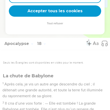
soient accomplies.
18
Cette femme que tu as vue représente la grande capitale
Accepter tous les cookies
qui tient sous son pouvoir tous les souverains du monde.
Tout refuser
© 2013 - 2010 BLF Editions
Apocalypse
18
Seuls les Évangiles sont disponibles en vidéo pour le moment.
La chute de Babylone
1
Après cela, je vis un autre ange descendre du ciel ; il
détenait une grande autorité, et toute la terre fut illuminée
du rayonnement de sa gloire.
2
Il cria d’une voix forte : — Elle est tombée ! La grande
Babylone est tombée. Elle n’est plus qu’un repaire de