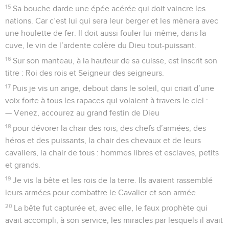
15
Sa bouche darde une épée acérée qui doit vaincre les
nations. Car c’est lui qui sera leur berger et les mènera avec
une houlette de fer. Il doit aussi fouler lui-même, dans la
cuve, le vin de l’ardente colère du Dieu tout-puissant.
16
Sur son manteau, à la hauteur de sa cuisse, est inscrit son
titre : Roi des rois et Seigneur des seigneurs.
17
Puis je vis un ange, debout dans le soleil, qui criait d’une
voix forte à tous les rapaces qui volaient à travers le ciel :
— Venez, accourez au grand festin de Dieu
18
pour dévorer la chair des rois, des chefs d’armées, des
héros et des puissants, la chair des chevaux et de leurs
cavaliers, la chair de tous : hommes libres et esclaves, petits
et grands.
19
Je vis la bête et les rois de la terre. Ils avaient rassemblé
leurs armées pour combattre le Cavalier et son armée.
20
La bête fut capturée et, avec elle, le faux prophète qui
avait accompli, à son service, les miracles par lesquels il avait