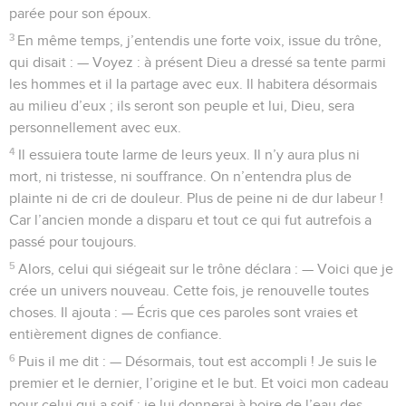
parée pour son époux.
3
En même temps, j’entendis une forte voix, issue du trône,
qui disait : — Voyez : à présent Dieu a dressé sa tente parmi
les hommes et il la partage avec eux. Il habitera désormais
au milieu d’eux ; ils seront son peuple et lui, Dieu, sera
personnellement avec eux.
4
Il essuiera toute larme de leurs yeux. Il n’y aura plus ni
mort, ni tristesse, ni souffrance. On n’entendra plus de
plainte ni de cri de douleur. Plus de peine ni de dur labeur !
Car l’ancien monde a disparu et tout ce qui fut autrefois a
passé pour toujours.
5
Alors, celui qui siégeait sur le trône déclara : — Voici que je
crée un univers nouveau. Cette fois, je renouvelle toutes
choses. Il ajouta : — Écris que ces paroles sont vraies et
entièrement dignes de confiance.
6
Puis il me dit : — Désormais, tout est accompli ! Je suis le
premier et le dernier, l’origine et le but. Et voici mon cadeau
pour celui qui a soif : je lui donnerai à boire de l’eau des