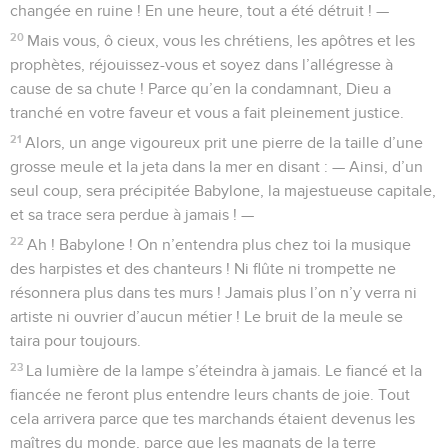
changée en ruine ! En une heure, tout a été détruit ! —
20
Mais vous, ô cieux, vous les chrétiens, les apôtres et les
prophètes, réjouissez-vous et soyez dans l’allégresse à
cause de sa chute ! Parce qu’en la condamnant, Dieu a
tranché en votre faveur et vous a fait pleinement justice.
21
Alors, un ange vigoureux prit une pierre de la taille d’une
grosse meule et la jeta dans la mer en disant : — Ainsi, d’un
seul coup, sera précipitée Babylone, la majestueuse capitale,
et sa trace sera perdue à jamais ! —
22
Ah ! Babylone ! On n’entendra plus chez toi la musique
des harpistes et des chanteurs ! Ni flûte ni trompette ne
résonnera plus dans tes murs ! Jamais plus l’on n’y verra ni
artiste ni ouvrier d’aucun métier ! Le bruit de la meule se
taira pour toujours.
23
La lumière de la lampe s’éteindra à jamais. Le fiancé et la
fiancée ne feront plus entendre leurs chants de joie. Tout
cela arrivera parce que tes marchands étaient devenus les
maîtres du monde, parce que les magnats de la terre