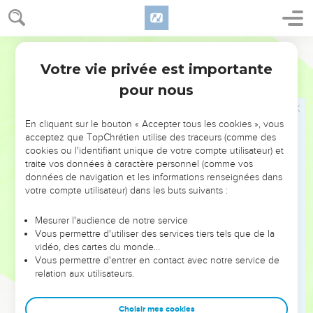
disposition de la bête.
14
Ils déclareront la guerre à l’Agneau et mèneront
campagne contre lui, mais celui-ci les vaincra, car il est le
Parole Vivante
Seigneur des seigneurs et le Roi des rois. Les siens, ceux
Votre vie privée est importante
Apocalypse
17
qu’il a appelés et élus, ceux qui lui font confiance et lui
pour nous
restent fidèles, vaincront avec lui et participeront à son
triomphe ;
En cliquant sur le bouton « Accepter tous les cookies », vous
15
L’ange me dit ensuite : — Tu as vu les eaux au bord
acceptez que TopChrétien utilise des traceurs (comme des
desquelles trône la prostituée : elles représentent une foule
cookies ou l'identifiant unique de votre compte utilisateur) et
de races et de peuples, de nations et de langues.
traite vos données à caractère personnel (comme vos
données de navigation et les informations renseignées dans
16
Mais les dix cornes que tu as vues, et la bête, prendront la
votre compte utilisateur) dans les buts suivants :
prostituée en haine, elles lui arracheront ses vêtements, la
dépouilleront et la laisseront désolée et nue ; elles
Mesurer l'audience de notre service
mangeront ses chairs et la consumeront par le feu.
Vous permettre d'utiliser des services tiers tels que de la
vidéo, des cartes du monde…
17
Car Dieu leur a inspiré la résolution d’exécuter son propre
Vous permettre d'entrer en contact avec notre service de
dessein, en faisant cause commune et en mettant tous
relation aux utilisateurs.
ensemble leur pouvoir royal au service de la bête. Ils agiront
ainsi de concert jusqu’à ce que toutes les décisions de Dieu
Choisir mes cookies