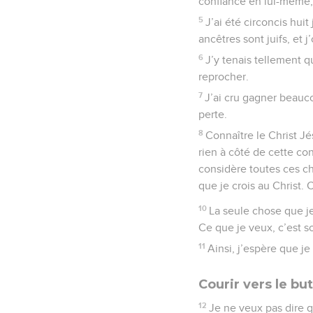
confiance en lui-même, 
5
J’ai été circoncis hui
ancêtres sont juifs, et 
6
J’y tenais tellement qu
reprocher.
7
J’ai cru gagner beauc
perte.
8
Connaître le Christ Jé
rien à côté de cette con
considère toutes ces ch
que je crois au Christ. C
10
La seule chose que je 
Ce que je veux, c’est so
11
Ainsi, j’espère que je
Courir vers le but
12
Je ne veux pas dire qu