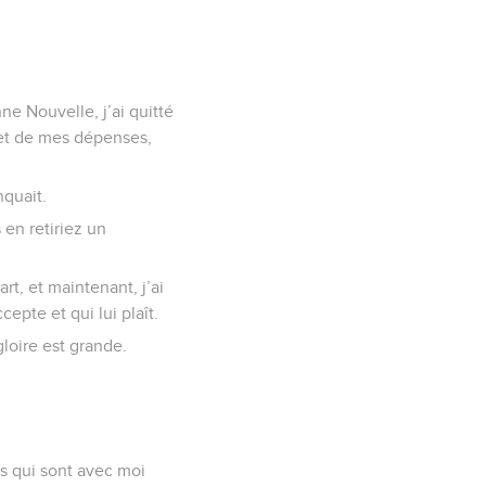
e Nouvelle, j’ai quitté
 et de mes dépenses,
nquait.
en retiriez un
rt, et maintenant, j’ai
pte et qui lui plaît.
loire est grande.
rs qui sont avec moi