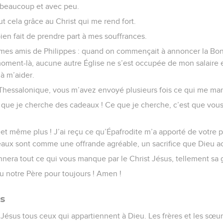
c beaucoup et avec peu.
ut cela grâce au Christ qui me rend fort.
ien fait de prendre part à mes souffrances.
 mes amis de Philippes : quand on commençait à annoncer la Bonn
moment-là, aucune autre Église ne s’est occupée de mon salaire
 à m’aider.
à Thessalonique, vous m’avez envoyé plusieurs fois ce qui me ma
 que je cherche des cadeaux ! Ce que je cherche, c’est que vous 
t, et même plus ! J’ai reçu ce qu’Épafrodite m’a apporté de votre pa
aux sont comme une offrande agréable, un sacrifice que Dieu acce
era tout ce qui vous manque par le Christ Jésus, tellement sa g
u notre Père pour toujours ! Amen !
es
 Jésus tous ceux qui appartiennent à Dieu. Les frères et les sœu