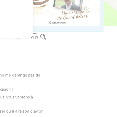
us sur www.editionsbiblio.fr
a ne me dérange pas de
cision !
nous nous vantons à
r qu’il a raison d’avoir