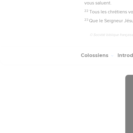
vous saluent.
22
Tous les chrétiens vo
23
Que le Seigneur Jésu
© Société biblique français
Colossiens
Intro