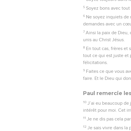
5
Soyez bons avec tout 
6
Ne soyez inquiets de r
demandes avec un cœur
7
Ainsi la paix de Dieu
unis au Christ Jésus.
8
En tout cas, frères et 
tout ce qui est juste et
félicitations.
9
Faites ce que vous av
faire. Et le Dieu qui do
Paul remercie les
10
J’ai eu beaucoup de 
intérêt pour moi. Cet in
11
Je ne dis pas cela par
12
Je sais vivre dans la p