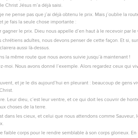
 le Christ Jésus m’a déjà saisi.
je ne pense pas que j’ai déjà obtenu le prix. Mais j’oublie la rout
et je fais la seule chose importante :
r gagner le prix. Dieu nous appelle d’en haut à le recevoir par le
chrétiens adultes, nous devons penser de cette façon. Et si, su
lairera aussi là-dessus.
ons la même route que nous avons suivie jusqu’à maintenant !
ez-moi. Nous avons donné l’exemple. Alors regardez ceux qui viv
 souvent, et je le dis aujourd’hui en pleurant : beaucoup de gens
Christ.
dre. Leur dieu, c’est leur ventre, et ce qui doit les couvrir de honte
ux choses de la terre.
est dans les cieux, et celui que nous attendons comme Sauveur, 
x.
e faible corps pour le rendre semblable à son corps glorieux. En e