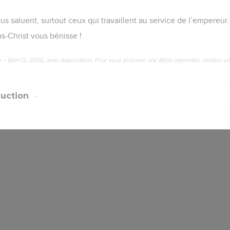
us saluent, surtout ceux qui travaillent au service de l’empereur.
s-Christ vous bénisse !
e – Bibli’O, 2000, avec autorisation. Pour vous procurer une Bible imprimée, rendez-vo
duction