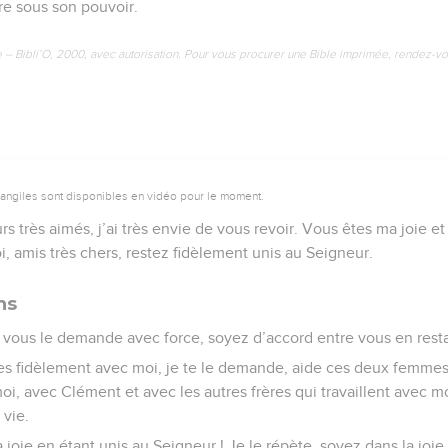
re sous son pouvoir.
e – Bibli’O, 2000, avec autorisation. Pour vous procurer une Bible imprimée, rendez-vo
vangiles sont disponibles en vidéo pour le moment.
s très aimés, j’ai très envie de vous revoir. Vous êtes ma joie et
, amis très chers, restez fidèlement unis au Seigneur.
ns
e vous le demande avec force, soyez d’accord entre vous en rest
illes fidèlement avec moi, je te le demande, aide ces deux femmes.
, avec Clément et avec les autres frères qui travaillent avec m
 vie.
 joie en étant unis au Seigneur ! Je le répète, soyez dans la joie 