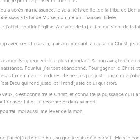
moi, je peux le penser encore plus.
t jours après ma naissance, je suis né Israélite, de la tribu de Be
j’obéissais à la loi de Moïse, comme un Pharisien fidèle.
e j’ai fait souffrir l’Église. Au sujet de la justice qui vient de la 
oup avec ces choses-là, mais maintenant, à cause du Christ, je t
sus mon Seigneur, voilà le plus important. À mon avis, tout ce q
naissance. Pour lui, j’ai tout abandonné. Pour gagner le Christ et 
oses-là comme des ordures. Je ne suis pas juste parce que j’obéis
’est Dieu qui rend juste, et il rend juste celui qui croit.
veux, c’est connaître le Christ, et connaître la puissance qui l’a f
uffrir avec lui et lui ressembler dans sa mort.
 pourrai, moi aussi, me lever de la mort.
e j’ai déjà atteint le but, ou que je suis déjà parfait ! Mais je co