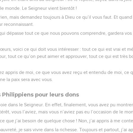
le monde. Le Seigneur vient bientôt !
ien, mais demandez toujours à Dieu ce qu’il vous faut. Et quand 
 reconnaissant.
, qui dépasse tout ce que nous pouvons comprendre, gardera vo
sœurs, voici ce qui doit vous intéresser : tout ce qui est vrai et m
 pur, tout ce qu’on peut aimer et approuver, tout ce qui est très 
ez appris de moi, ce que vous avez reçu et entendu de moi, ce 
nne la paix sera avec vous.
 Philippiens pour leurs dons
joie dans le Seigneur. En effet, finalement, vous avez pu montre
térêt, vous l’aviez, mais vous n’aviez pas eu l’occasion de le mon
ce que j’ai besoin de quelque chose ! Non, j’ai appris à me conte
auvreté, je sais vivre dans la richesse. Toujours et partout, j’ai ap