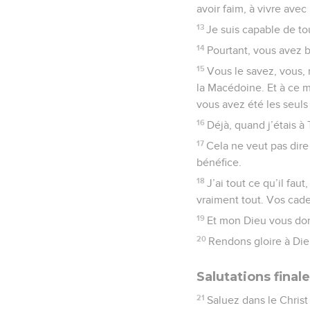
avoir faim, à vivre ave
13
Je suis capable de to
14
Pourtant, vous avez b
15
Vous le savez, vous,
la Macédoine. Et à ce 
vous avez été les seuls
16
Déjà, quand j’étais 
17
Cela ne veut pas dire
bénéfice.
18
J’ai tout ce qu’il fau
vraiment tout. Vos cade
19
Et mon Dieu vous donn
20
Rendons gloire à Die
Salutations final
21
Saluez dans le Christ