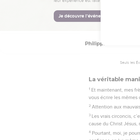
vous ne pouviez pas le
© Société biblique français
Philippiens
3
Seuls les É
La véritable mani
1
Et maintenant, mes fr
vous écrire les mêmes c
2
Attention aux mauvais 
3
Les vrais circoncis, c
cause du Christ Jésus,
4
Pourtant, moi, je pour