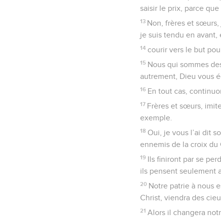
saisir le prix, parce que
13
Non, frères et sœurs, 
je suis tendu en avant, 
14
courir vers le but pou
15
Nous qui sommes des 
autrement, Dieu vous éc
16
En tout cas, continu
17
Frères et sœurs, imit
exemple.
18
Oui, je vous l’ai dit
ennemis de la croix du 
19
Ils finiront par se per
ils pensent seulement a
20
Notre patrie à nous 
Christ, viendra des cieu
21
Alors il changera notr