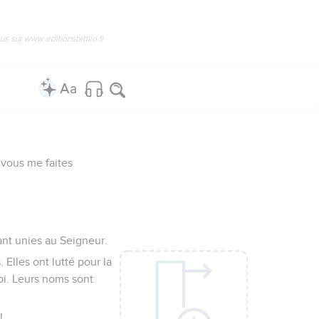
us sur www.editionsbiblio.fr
 vous me faites
ant unies au Seigneur.
 Elles ont lutté pour la
oi. Leurs noms sont
!