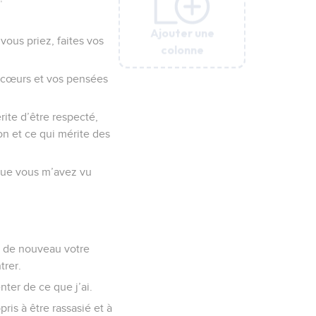
Ajouter une
Ajouter une
Ajouter une
Ajouter une
Ajouter une
vous priez, faites vos
colonne
colonne
colonne
colonne
colonne
s cœurs et vos pensées
érite d’être respecté,
bon et ce qui mérite des
que vous m’avez vu
r de nouveau votre
trer.
nter de ce que j’ai.
pris à être rassasié et à