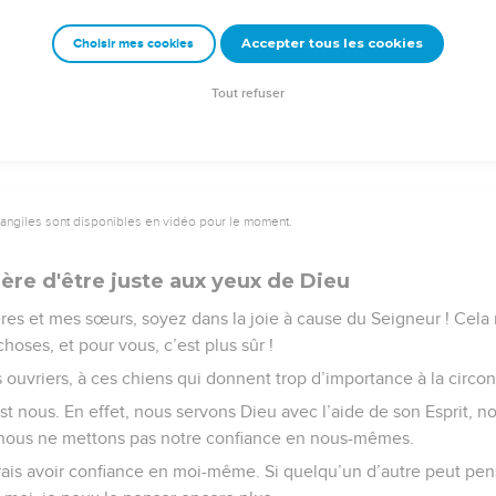
 faire vous-mêmes.
Accepter tous les cookies
Choisir mes cookies
e – Bibli’O, 2000, avec autorisation. Pour vous procurer une Bible imprimée, rendez-vo
Tout refuser
vangiles sont disponibles en vidéo pour le moment.
ère d'être juste aux yeux de Dieu
ères et mes sœurs, soyez dans la joie à cause du Seigneur ! Cel
hoses, et pour vous, c’est plus sûr !
ouvriers, à ces chiens qui donnent trop d’importance à la circon
’est nous. En effet, nous servons Dieu avec l’aide de son Esprit, 
 nous ne mettons pas notre confiance en nous-mêmes.
rais avoir confiance en moi-même. Si quelqu’un d’autre peut pense