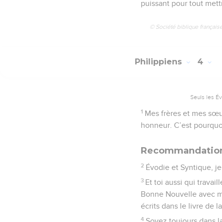
puissant pour tout mett
© Société biblique français
Philippiens
4
Seuls les É
1
Mes frères et mes sœur
honneur. C’est pourquoi
Recommandatio
2
Évodie et Syntique, j
3
Et toi aussi qui trava
Bonne Nouvelle avec moi
écrits dans le livre de la
4
Soyez toujours dans la