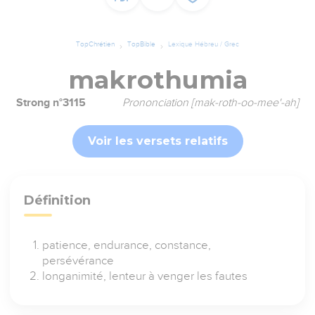
TopChrétien
TopBible
Lexique Hébreu / Grec
makrothumia
Strong n°3115
Prononciation [mak-roth-oo-mee'-ah]
Voir les versets relatifs
Définition
patience, endurance, constance,
persévérance
longanimité, lenteur à venger les fautes