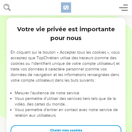
Votre vie privée est importante
pour nous
NE MANQUEZ PAS L’ÉVÉNEMENT
En cliquant sur le bouton « Accepter tous les cookies », vous
DE L’ANNÉE !
acceptez que TopChrétien utilise des traceurs (comme des
cookies ou l'identifiant unique de votre compte utilisateur) et
ET SI LEURS ERREURS POUVAIENT VOUS ÉVITER LES
traite vos données à caractère personnel (comme vos
VOTRES ?
données de navigation et les informations renseignées dans
votre compte utilisateur) dans les buts suivants :
On admire souvent les leaders pour leurs réussites, leur impact,
leur foi ou leur vision. Mais on voit moins les doutes, les erreurs
Mesurer l'audience de notre service
Vous permettre d'utiliser des services tiers tels que de la
et les saisons difficiles qu'ils ont traversés, alors même que ce
vidéo, des cartes du monde…
sont elles qui les ont façonnés.
Vous permettre d'entrer en contact avec notre service de
relation aux utilisateurs.
Dans cette conférence, leaders, entrepreneurs, et responsables
reviennent sur les erreurs marquantes de leur parcours et les
clés pour avancer avec plus de sagesse afin que leurs erreurs
Choisir mes cookies