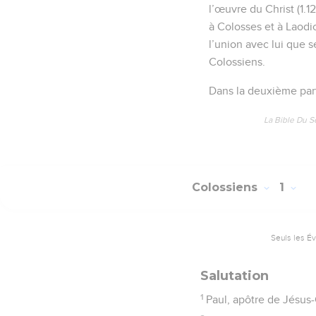
l’œuvre du Christ (1.
à Colosses et à Laodicé
l’union avec lui que 
Colossiens.
Dans la deuxième parti
La Bible Du S
Colossiens
1
Seuls les É
Salutation
1
Paul, apôtre de Jésus-