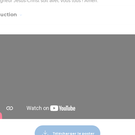
igneur Jésus-Christ soit avec vous tous ! Amen.
duction
Télécharger le poster