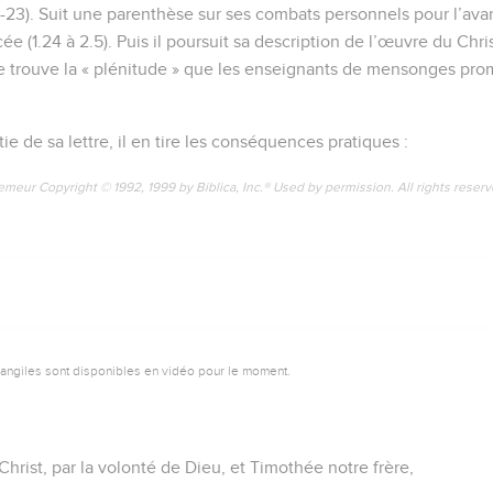
12-23). Suit une parenthèse sur ses combats personnels pour l’av
e (1.24 à 2.5). Puis il poursuit sa description de l’œuvre du Christ
se trouve la « plénitude » que les enseignants de mensonges pro
e de sa lettre, il en tire les conséquences pratiques :
emeur Copyright © 1992, 1999 by Biblica, Inc.® Used by permission. All rights reser
vangiles sont disponibles en vidéo pour le moment.
Christ, par la volonté de Dieu, et Timothée notre frère,