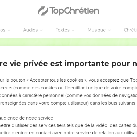
teint le but, ou que je sois déjà parvenu à la perfection, mais je 
r cela aussi que j'ai été saisi par Jésus-Christ.
e me persuade pas d'avoir saisi le prix ;
éos
Audios
Textes
Musique
Chrét
e : oubliant ce qui est derrière moi, et m'avançant vers ce qui es
Ostervald
 le prix de la vocation céleste de Dieu en Jésus-Christ.
ommes parfaits, ayons ce sentiment ; et si vous pensez autreme
re vie privée est importante pour 
ssi.
 où nous sommes parvenus, marchons suivant la même règle, et
sur le bouton « Accepter tous les cookies », vous acceptez que T
traceurs (comme des cookies ou l'identifiant unique de votre compte 
eurs, frères, et regardez à ceux qui se conduisent suivant le m
s données à caractère personnel (comme vos données de navigatio
 renseignées dans votre compte utilisateur) dans les buts suivants 
s l'ai dit souvent, et maintenant je vous le redis en pleurant, se
audience de notre service
ion ; leur Dieu, c'est leur ventre, leur gloire est dans leur infamie
ttre d'utiliser des services tiers tels que de la vidéo, des cartes
ttre d'entrer en contact avec notre service de relation aux utilisat