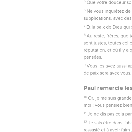
5
Que votre douceur so
6
Ne vous inquiétez de 
supplications, avec des
7
Et la paix de Dieu qui
8
Au reste, frères, que 
sont justes, toutes cell
réputation, et où il y 
pensées.
9
Vous les avez aussi ap
de paix sera avec vous.
Paul remercie les
10
Or, je me suis grande
moi ; vous pensiez bie
11
Je ne dis pas cela par
12
Je sais être dans l'ab
rassasié et à avoir faim 