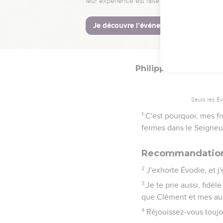
Pour nous, nous somm
Christ,
21
Qui transformera le c
pouvoir qu'il a de s'ass
Philippiens
4
Seuls les É
1
C'est pourquoi, mes f
fermes dans le Seigneu
Recommandatio
2
J'exhorte Évodie, et 
3
Je te prie aussi, fidèl
que Clément et mes aut
4
Réjouissez-vous toujou