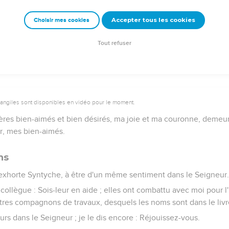
es citoyens des cieux ; d'où nous attendons aussi le Sauveur, l
Accepter tous les cookies
Choisir mes cookies
orps de notre humiliation, pour le rendre conforme au corps de sa
ujettir toutes choses.
Tout refuser
vangiles sont disponibles en vidéo pour le moment.
rères bien-aimés et bien désirés, ma joie et ma couronne, demeu
r, mes bien-aimés.
ns
j'exhorte Syntyche, à être d'un même sentiment dans le Seigneur
e collègue : Sois-leur en aide ; elles ont combattu avec moi pour l
res compagnons de travaux, desquels les noms sont dans le livr
rs dans le Seigneur ; je le dis encore : Réjouissez-vous.