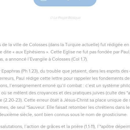
© Le Projet Biblique
s de la ville de Colosses (dans la Turquie actuelle) fut rédigée en
dite « aux Ephésiens ». Cette Eglise ne fut pas fondée par Paul,
 a annoncé l’Evangile à Colosses (Col 1.7).
 Epaphras (Ph 1.23), du trouble que jetaient, dans les esprits des
erreurs, Paul rédige cette lettre pour rappeler les fondements de
ions, l’enseignement erroné qu’il combat : c’est un système phil
 où se mêlent des croyances et des pratiques juives (culte des *a
 (2.20-23). Cette erreur ôtait à Jésus-Christ sa place unique de 
es, de seul *Sauveur. Elle faisait retomber les chrétiens dans le
euxième siècle, sont bien connus sous le nom de gnosticisme.
alutations, l’action de grâces et la prière (1.1-11), l’*apôtre dépei