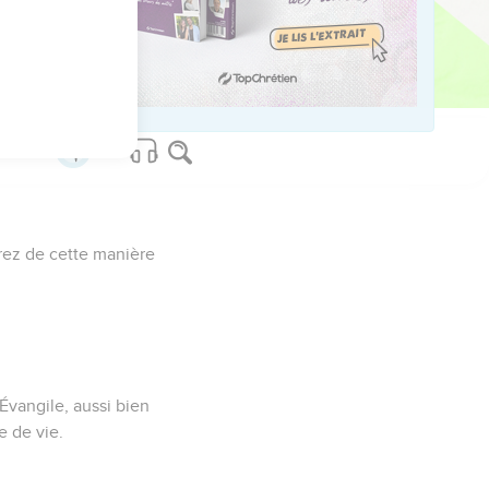
e Seigneur Jésus-
 gloire, selon le
rez de cette manière
.
'Évangile, aussi bien
e de vie.