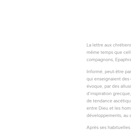
La lettre aux chrétien
même temps que celle 
compagnons, Epaphras,
Informé, peut-être par
qui enseignaient des 
évoque, par des allus
d’inspiration grecque,
de tendance ascétique
entre Dieu et les homm
développements, au d
Après ses habituelles s