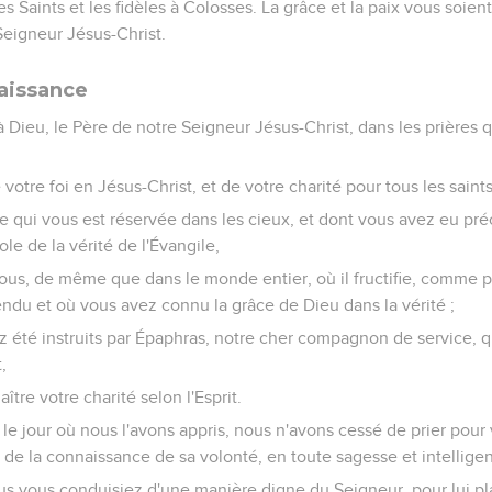
les Saints et les fidèles à Colosses. La grâce et la paix vous soie
Seigneur Jésus-Christ.
aissance
 Dieu, le Père de notre Seigneur Jésus-Christ, dans les prières 
votre foi en Jésus-Christ, et de votre charité pour tous les saints
e qui vous est réservée dans les cieux, et dont vous avez eu 
le de la vérité de l'Évangile,
vous, de même que dans le monde entier, où il fructifie, comme p
endu et où vous avez connu la grâce de Dieu dans la vérité ;
z été instruits par Épaphras, notre cher compagnon de service, q
,
aître votre charité selon l'Esprit.
 le jour où nous l'avons appris, nous n'avons cessé de prier pou
de la connaissance de sa volonté, en toute sagesse et intelligenc
us vous conduisiez d'une manière digne du Seigneur, pour lui pl