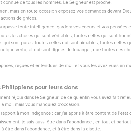
it connue de tous les hommes. Le Seigneur est proche.
rien, mais en toute occasion exposez vos demandes devant Dieu,
 actions de grâces,
 surpasse toute intelligence, gardera vos coeurs et vos pensées e
toutes les choses qui sont véritables, toutes celles qui sont honnê
es qui sont pures, toutes celles qui sont aimables, toutes celles 
a quelque vertu, et qui sont dignes de louange ; que toutes ces c
prises, reçues et entendues de moi, et vous les avez vues en moi
 Philippiens pour leurs dons
ment réjoui dans le Seigneur, de ce qu'enfin vous avez fait refle
n à moi, mais vous manquiez d'occasion.
 rapport à mon indigence ; car j'ai appris à être content de l'état
aissement, je sais aussi être dans l'abondance ; en tout et partout, 
; à être dans l'abondance, et à être dans la disette.