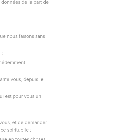
nt données de la part de
que nous faisons sans
 ;
précédemment
armi vous, depuis le
ui est pour vous un
r vous, et de demander
e spirituelle ;
aire en toutes choses,