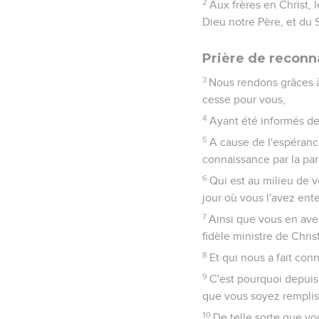
2
Aux frères en Christ, 
Dieu notre Père, et du 
Prière de reconn
3
Nous rendons grâces à
cesse pour vous,
4
Ayant été informés de 
5
A cause de l'espéranc
connaissance par la paro
6
Qui est au milieu de 
jour où vous l'avez ent
7
Ainsi que vous en ave
fidèle ministre de Christ
8
Et qui nous a fait conn
9
C'est pourquoi depuis
que vous soyez remplis 
10
De telle sorte que vo