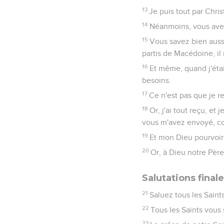
13
Je puis tout par Christ
14
Néanmoins, vous avez 
15
Vous savez bien auss
partis de Macédoine, il
16
Et même, quand j'éta
besoins.
17
Ce n'est pas que je re
18
Or, j'ai tout reçu, et
vous m'avez envoyé, co
19
Et mon Dieu pourvoira
20
Or, à Dieu notre Père
Salutations final
21
Saluez tous les Saint
22
Tous les Saints vous
23