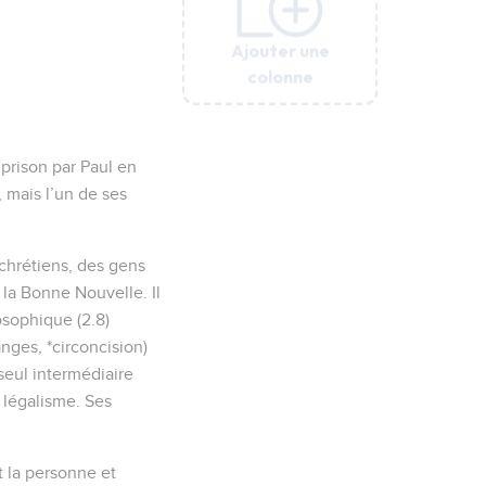
Ajouter une
Ajouter une
Ajouter une
Ajouter une
Ajouter une
colonne
colonne
colonne
colonne
colonne
 prison par Paul en
 mais l’un de ses
 chrétiens, des gens
 la Bonne Nouvelle. Il
osophique (2.8)
nges, *circoncision)
seul intermédiaire
 légalisme. Ses
nt la personne et