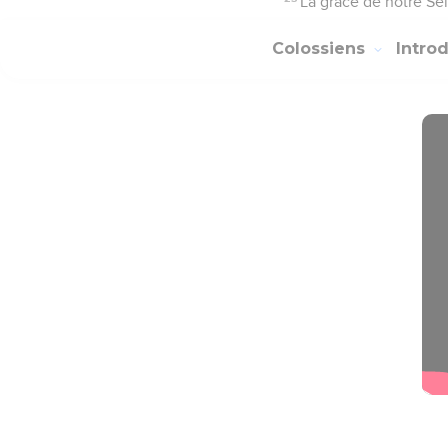
La grâce de notre Se
Colossiens
Intro