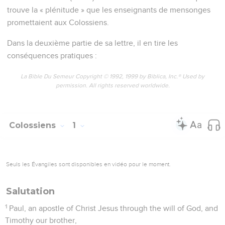
trouve la « plénitude » que les enseignants de mensonges
promettaient aux Colossiens.
Dans la deuxième partie de sa lettre, il en tire les
conséquences pratiques :
La Bible Du Semeur Copyright © 1992, 1999 by Biblica, Inc.® Used by
permission. All rights reserved worldwide.
Colossiens
1
Seuls les Évangiles sont disponibles en vidéo pour le moment.
Salutation
1
Paul, an apostle of Christ Jesus through the will of God, and
Timothy our brother,