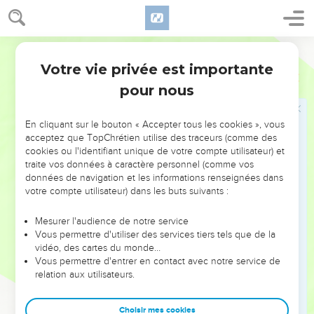
You yourselves also know, you Philippians, that in the
beginning of the Good News, when I departed from
Macedonia, no assembly shared with me in the matter of
World English Bible
giving and receiving but you only.
Votre vie privée est importante
16
Philippiens
4
For even in Thessalonica you sent once and again to my
pour nous
need.
17
Not that I seek for the gift, but I seek for the fruit that
En cliquant sur le bouton « Accepter tous les cookies », vous
increases to your account.
acceptez que TopChrétien utilise des traceurs (comme des
18
But I have all things, and abound. I am filled, having
cookies ou l'identifiant unique de votre compte utilisateur) et
received from Epaphroditus the things that came from you, a
traite vos données à caractère personnel (comme vos
données de navigation et les informations renseignées dans
sweet-smelling fragrance, an acceptable and well-pleasing
votre compte utilisateur) dans les buts suivants :
sacrifice to God.
19
My God will supply every need of yours according to his
Mesurer l'audience de notre service
Vous permettre d'utiliser des services tiers tels que de la
riches in glory in Christ Jesus.
vidéo, des cartes du monde…
20
Now to our God and Father be the glory forever and ever!
Vous permettre d'entrer en contact avec notre service de
Amen.
relation aux utilisateurs.
Salutations finales
Choisir mes cookies