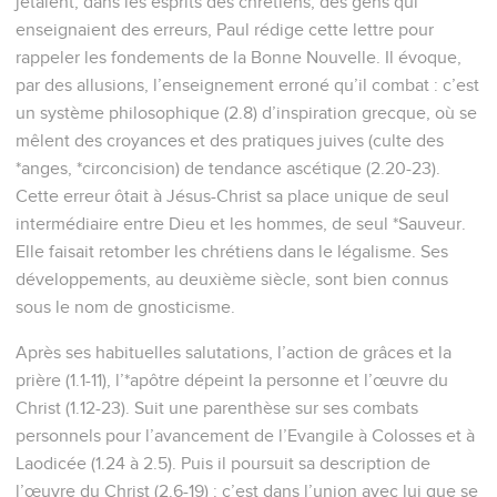
jetaient, dans les esprits des chrétiens, des gens qui
enseignaient des erreurs, Paul rédige cette lettre pour
rappeler les fondements de la Bonne Nouvelle. Il évoque,
par des allusions, l’enseignement erroné qu’il combat : c’est
un système philosophique (2.8) d’inspiration grecque, où se
mêlent des croyances et des pratiques juives (culte des
*anges, *circoncision) de tendance ascétique (2.20-23).
Cette erreur ôtait à Jésus-Christ sa place unique de seul
intermédiaire entre Dieu et les hommes, de seul *Sauveur.
Elle faisait retomber les chrétiens dans le légalisme. Ses
développements, au deuxième siècle, sont bien connus
sous le nom de gnosticisme.
Après ses habituelles salutations, l’action de grâces et la
prière (1.1-11), l’*apôtre dépeint la personne et l’œuvre du
Christ (1.12-23). Suit une parenthèse sur ses combats
personnels pour l’avancement de l’Evangile à Colosses et à
Laodicée (1.24 à 2.5). Puis il poursuit sa description de
l’œuvre du Christ (2.6-19) : c’est dans l’union avec lui que se