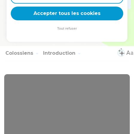
21
Greet every saint in Christ Jesus. The brothers who are
Accepter tous les cookies
with me greet you.
22
All the saints greet you, especially those who are of
Tout refuser
Caesar's household.
23
The grace of the Lord Jesus Christ be with you all. Amen.
Colossiens
Introduction