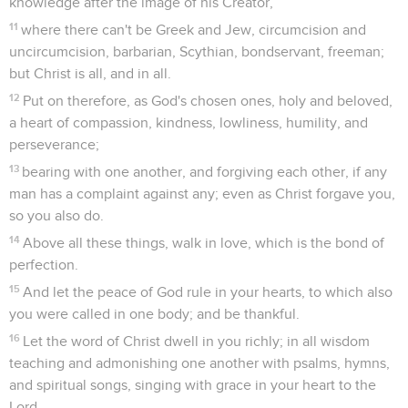
knowledge after the image of his Creator,
11
where there can't be Greek and Jew, circumcision and
uncircumcision, barbarian, Scythian, bondservant, freeman;
but Christ is all, and in all.
12
Put on therefore, as God's chosen ones, holy and beloved,
a heart of compassion, kindness, lowliness, humility, and
perseverance;
13
bearing with one another, and forgiving each other, if any
man has a complaint against any; even as Christ forgave you,
so you also do.
14
Above all these things, walk in love, which is the bond of
perfection.
15
And let the peace of God rule in your hearts, to which also
you were called in one body; and be thankful.
16
Let the word of Christ dwell in you richly; in all wisdom
teaching and admonishing one another with psalms, hymns,
and spiritual songs, singing with grace in your heart to the
Lord.