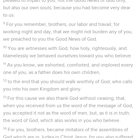
pleased to impart to you, not the Good News of God only,
but also our own souls, because you had become very dear
to us.
9
For you remember, brothers, our labor and travail; for
working night and day, that we might not burden any of you,
we preached to you the Good News of God.
10
You are witnesses with God, how holy, righteously, and
blamelessly we behaved ourselves toward you who believe.
11
As you know, we exhorted, comforted, and implored every
one of you, as a father does his own children,
12
to the end that you should walk worthily of God, who calls
you into his own Kingdom and glory.
13
For this cause we also thank God without ceasing, that,
when you received from us the word of the message of God,
you accepted it not as the word of men, but, as it is in truth,
the word of God, which also works in you who believe.
14
For you, brothers, became imitators of the assemblies of
God which are in Judea in Christ Jesus; for you also suffered