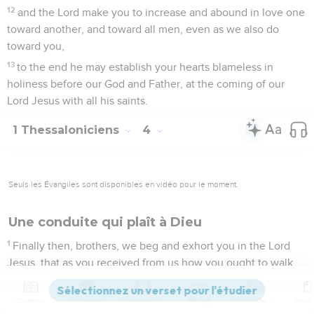
12
and the Lord make you to increase and abound in love one
toward another, and toward all men, even as we also do
toward you,
13
to the end he may establish your hearts blameless in
holiness before our God and Father, at the coming of our
Lord Jesus with all his saints.
1 Thessaloniciens
4
Seuls les Évangiles sont disponibles en vidéo pour le moment.
Une conduite qui plaît à Dieu
1
Finally then, brothers, we beg and exhort you in the Lord
Jesus, that as you received from us how you ought to walk
and to please God, that you abound more and more.
2
For you know what instructions we gave you through the
Contenus
Versions
Commentaires
Strong
Dictionnaire