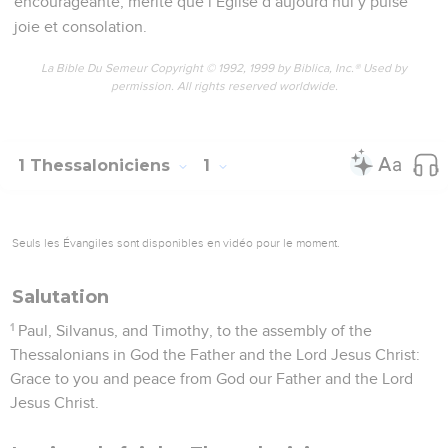
encourageante, mérite que l’Eglise d’aujourd’hui y puise
joie et consolation.
La Bible Du Semeur Copyright © 1992, 1999 by Biblica, Inc.® Used by
permission. All rights reserved worldwide.
1 Thessaloniciens
1
Seuls les Évangiles sont disponibles en vidéo pour le moment.
Salutation
1
Paul, Silvanus, and Timothy, to the assembly of the
Thessalonians in God the Father and the Lord Jesus Christ:
Grace to you and peace from God our Father and the Lord
Jesus Christ.