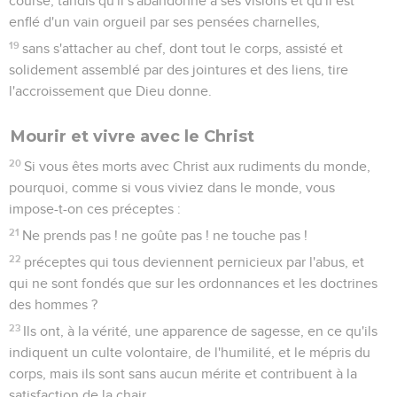
course, tandis qu'il s'abandonne à ses visions et qu'il est
enflé d'un vain orgueil par ses pensées charnelles,
19
sans s'attacher au chef, dont tout le corps, assisté et
solidement assemblé par des jointures et des liens, tire
l'accroissement que Dieu donne.
Mourir et vivre avec le Christ
20
Si vous êtes morts avec Christ aux rudiments du monde,
pourquoi, comme si vous viviez dans le monde, vous
impose-t-on ces préceptes :
21
Ne prends pas ! ne goûte pas ! ne touche pas !
22
préceptes qui tous deviennent pernicieux par l'abus, et
qui ne sont fondés que sur les ordonnances et les doctrines
des hommes ?
23
Ils ont, à la vérité, une apparence de sagesse, en ce qu'ils
indiquent un culte volontaire, de l'humilité, et le mépris du
corps, mais ils sont sans aucun mérite et contribuent à la
satisfaction de la chair.