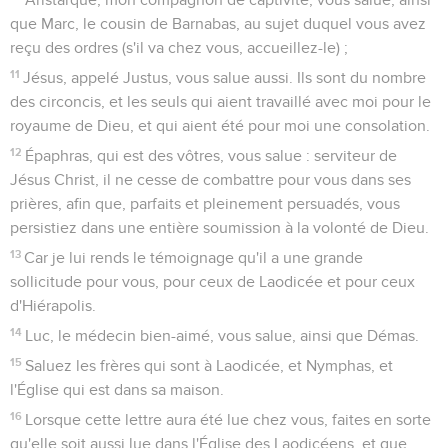
que Marc, le cousin de Barnabas, au sujet duquel vous avez
reçu des ordres (s'il va chez vous, accueillez-le) ;
11
Jésus, appelé Justus, vous salue aussi. Ils sont du nombre
des circoncis, et les seuls qui aient travaillé avec moi pour le
royaume de Dieu, et qui aient été pour moi une consolation.
12
Épaphras, qui est des vôtres, vous salue : serviteur de
Jésus Christ, il ne cesse de combattre pour vous dans ses
prières, afin que, parfaits et pleinement persuadés, vous
persistiez dans une entière soumission à la volonté de Dieu.
13
Car je lui rends le témoignage qu'il a une grande
sollicitude pour vous, pour ceux de Laodicée et pour ceux
d'Hiérapolis.
14
Luc, le médecin bien-aimé, vous salue, ainsi que Démas.
15
Saluez les frères qui sont à Laodicée, et Nymphas, et
l'Église qui est dans sa maison.
16
Lorsque cette lettre aura été lue chez vous, faites en sorte
qu'elle soit aussi lue dans l'Église des Laodicéens, et que