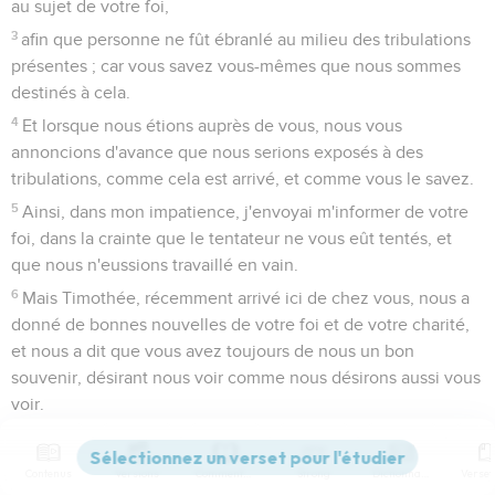
au sujet de votre foi,
3
afin que personne ne fût ébranlé au milieu des tribulations
présentes ; car vous savez vous-mêmes que nous sommes
destinés à cela.
4
Et lorsque nous étions auprès de vous, nous vous
annoncions d'avance que nous serions exposés à des
tribulations, comme cela est arrivé, et comme vous le savez.
5
Ainsi, dans mon impatience, j'envoyai m'informer de votre
foi, dans la crainte que le tentateur ne vous eût tentés, et
que nous n'eussions travaillé en vain.
6
Mais Timothée, récemment arrivé ici de chez vous, nous a
donné de bonnes nouvelles de votre foi et de votre charité,
et nous a dit que vous avez toujours de nous un bon
souvenir, désirant nous voir comme nous désirons aussi vous
voir.
7
En conséquence, frères, au milieu de toutes nos calamités
et de nos tribulations, nous avons été consolés à votre sujet,
Contenus
Versions
Commentaires
Strong
Dictionnaire
à cause de votre foi.