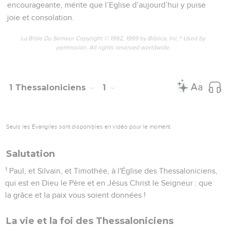
encourageante, mérite que l’Eglise d’aujourd’hui y puise
joie et consolation.
La Bible Du Semeur Copyright © 1992, 1999 by Biblica, Inc.® Used by
permission. All rights reserved worldwide.
1 Thessaloniciens
1
Seuls les Évangiles sont disponibles en vidéo pour le moment.
Salutation
1
Paul, et Silvain, et Timothée, à l'Église des Thessaloniciens,
qui est en Dieu le Père et en Jésus Christ le Seigneur : que
la grâce et la paix vous soient données !
La vie et la foi des Thessaloniciens