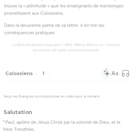
trouve la « plénitude » que les enseignants de mensonges
promettaient aux Colossiens.
Dans la deuxième partie de sa lettre, il en tire les
conséquences pratiques :
La Bible Du Semeur Copyright © 1992, 1999 by Biblica, Inc.® Used by
permission. All rights reserved worldwide.
Colossiens
1
Seuls les Évangiles sont disponibles en vidéo pour le moment.
Salutation
1
Paul, apôtre de Jésus Christ par la volonté de Dieu, et le
frère Timothée,