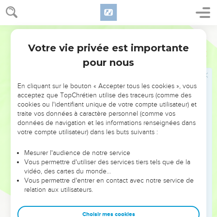
partis de la Macédoine, aucune Église n'entra en compte
avec moi pour ce qu'elle donnait et recevait ;
16
vous fûtes les seuls à le faire, car vous m'envoyâtes déjà à
Segond 1910
Thessalonique, et à deux reprises, de quoi pourvoir à mes
Votre vie privée est importante
Philippiens
4
besoins.
pour nous
17
Ce n'est pas que je recherche les dons ; mais je recherche
le fruit qui abonde pour votre compte.
En cliquant sur le bouton « Accepter tous les cookies », vous
18
J'ai tout reçu, et je suis dans l'abondance ; j'ai été comblé
acceptez que TopChrétien utilise des traceurs (comme des
de biens, en recevant par Épaphrodite ce qui vient de vous
cookies ou l'identifiant unique de votre compte utilisateur) et
comme un parfum de bonne odeur, un sacrifice que Dieu
traite vos données à caractère personnel (comme vos
données de navigation et les informations renseignées dans
accepte, et qui lui est agréable.
votre compte utilisateur) dans les buts suivants :
19
Et mon Dieu pourvoira à tous vos besoins selon sa
richesse, avec gloire, en Jésus Christ.
Mesurer l'audience de notre service
Vous permettre d'utiliser des services tiers tels que de la
20
A notre Dieu et Père soit la gloire aux siècles des siècles !
vidéo, des cartes du monde…
Amen !
Vous permettre d'entrer en contact avec notre service de
relation aux utilisateurs.
Salutations finales
Choisir mes cookies
21