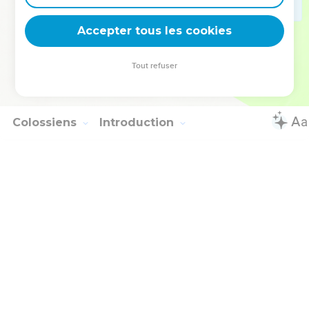
Saluez tous les saints en Jésus Christ. Les frères qui sont
avec moi vous saluent.
Accepter tous les cookies
22
Tous les saints vous saluent, et principalement ceux de la
maison de César.
Tout refuser
23
Que la grâce du Seigneur Jésus Christ soit avec votre
esprit !
Colossiens
Introduction