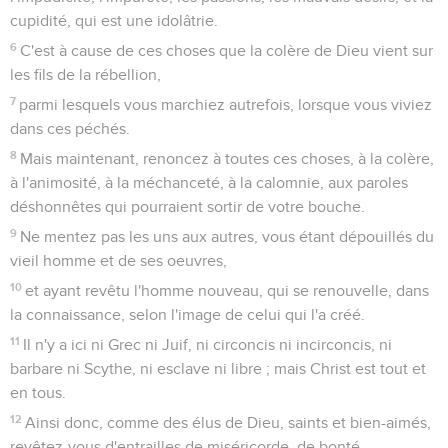
cupidité, qui est une idolâtrie.
6
C'est à cause de ces choses que la colère de Dieu vient sur
les fils de la rébellion,
7
parmi lesquels vous marchiez autrefois, lorsque vous viviez
dans ces péchés.
8
Mais maintenant, renoncez à toutes ces choses, à la colère,
à l'animosité, à la méchanceté, à la calomnie, aux paroles
déshonnêtes qui pourraient sortir de votre bouche.
9
Ne mentez pas les uns aux autres, vous étant dépouillés du
vieil homme et de ses oeuvres,
10
et ayant revêtu l'homme nouveau, qui se renouvelle, dans
la connaissance, selon l'image de celui qui l'a créé.
11
Il n'y a ici ni Grec ni Juif, ni circoncis ni incirconcis, ni
barbare ni Scythe, ni esclave ni libre ; mais Christ est tout et
en tous.
12
Ainsi donc, comme des élus de Dieu, saints et bien-aimés,
revêtez-vous d'entrailles de miséricorde, de bonté,