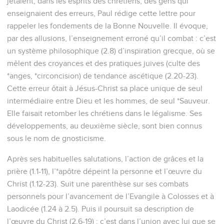
jetaient, dans les esprits des chrétiens, des gens qui
enseignaient des erreurs, Paul rédige cette lettre pour
rappeler les fondements de la Bonne Nouvelle. Il évoque,
par des allusions, l’enseignement erroné qu’il combat : c’est
un système philosophique (2.8) d’inspiration grecque, où se
mêlent des croyances et des pratiques juives (culte des
*anges, *circoncision) de tendance ascétique (2.20-23).
Cette erreur ôtait à Jésus-Christ sa place unique de seul
intermédiaire entre Dieu et les hommes, de seul *Sauveur.
Elle faisait retomber les chrétiens dans le légalisme. Ses
développements, au deuxième siècle, sont bien connus
sous le nom de gnosticisme.
Après ses habituelles salutations, l’action de grâces et la
prière (1.1-11), l’*apôtre dépeint la personne et l’œuvre du
Christ (1.12-23). Suit une parenthèse sur ses combats
personnels pour l’avancement de l’Evangile à Colosses et à
Laodicée (1.24 à 2.5). Puis il poursuit sa description de
l’œuvre du Christ (2.6-19) : c’est dans l’union avec lui que se