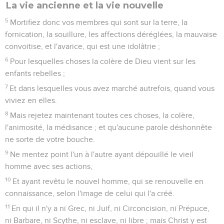
La vie ancienne et la vie nouvelle
5
Mortifiez donc vos membres qui sont sur la terre, la
fornication, la souillure, les affections déréglées, la mauvaise
convoitise, et l'avarice, qui est une idolâtrie ;
6
Pour lesquelles choses la colère de Dieu vient sur les
enfants rebelles ;
7
Et dans lesquelles vous avez marché autrefois, quand vous
viviez en elles.
8
Mais rejetez maintenant toutes ces choses, la colère,
l'animosité, la médisance ; et qu'aucune parole déshonnête
ne sorte de votre bouche.
9
Ne mentez point l'un à l'autre ayant dépouillé le vieil
homme avec ses actions,
10
Et ayant revêtu le nouvel homme, qui se renouvelle en
connaissance, selon l'image de celui qui l'a créé.
11
En qui il n'y a ni Grec, ni Juif, ni Circoncision, ni Prépuce,
ni Barbare, ni Scythe, ni esclave, ni libre ; mais Christ y est