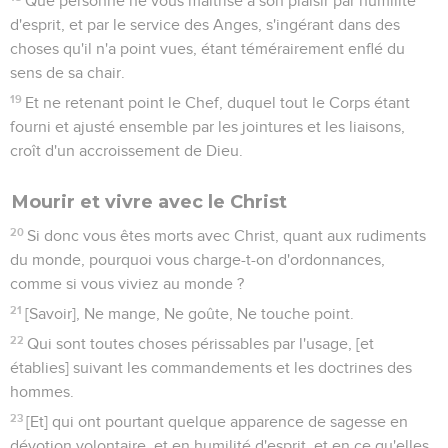
Que personne ne vous maîtrise à son plaisir par humilité
d'esprit, et par le service des Anges, s'ingérant dans des
choses qu'il n'a point vues, étant témérairement enflé du
sens de sa chair.
19
Et ne retenant point le Chef, duquel tout le Corps étant
fourni et ajusté ensemble par les jointures et les liaisons,
croît d'un accroissement de Dieu.
Mourir et vivre avec le Christ
20
Si donc vous êtes morts avec Christ, quant aux rudiments
du monde, pourquoi vous charge-t-on d'ordonnances,
comme si vous viviez au monde ?
21
[Savoir], Ne mange, Ne goûte, Ne touche point.
22
Qui sont toutes choses périssables par l'usage, [et
établies] suivant les commandements et les doctrines des
hommes.
23
[Et] qui ont pourtant quelque apparence de sagesse en
dévotion volontaire, et en humilité d'esprit, et en ce qu'elles