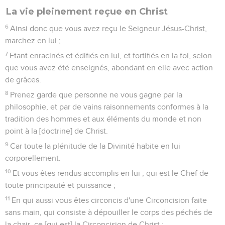
La vie pleinement reçue en Christ
6
Ainsi donc que vous avez reçu le Seigneur Jésus-Christ,
marchez en lui ;
7
Etant enracinés et édifiés en lui, et fortifiés en la foi, selon
que vous avez été enseignés, abondant en elle avec action
de grâces.
8
Prenez garde que personne ne vous gagne par la
philosophie, et par de vains raisonnements conformes à la
tradition des hommes et aux éléments du monde et non
point à la [doctrine] de Christ.
9
Car toute la plénitude de la Divinité habite en lui
corporellement.
10
Et vous êtes rendus accomplis en lui ; qui est le Chef de
toute principauté et puissance ;
11
En qui aussi vous êtes circoncis d'une Circoncision faite
sans main, qui consiste à dépouiller le corps des péchés de
la chair, ce [qui est] la Circoncision de Christ ;