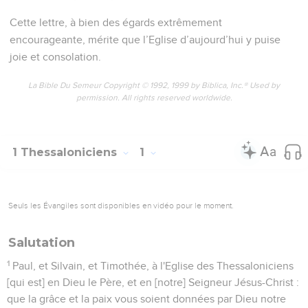
Cette lettre, à bien des égards extrêmement
encourageante, mérite que l’Eglise d’aujourd’hui y puise
joie et consolation.
La Bible Du Semeur Copyright © 1992, 1999 by Biblica, Inc.® Used by
permission. All rights reserved worldwide.
1 Thessaloniciens
1
Seuls les Évangiles sont disponibles en vidéo pour le moment.
Salutation
1
Paul, et Silvain, et Timothée, à l'Eglise des Thessaloniciens
[qui est] en Dieu le Père, et en [notre] Seigneur Jésus-Christ :
que la grâce et la paix vous soient données par Dieu notre