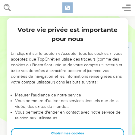
par des allusions, l’enseignement erroné qu’il combat : c’est
un système philosophique (2.8) d’inspiration grecque, où se
mêlent des croyances et des pratiques juives (culte des
Martin
*anges, *circoncision) de tendance ascétique (2.20-23).
Votre vie privée est importante
Colossiens
Introduction
Cette erreur ôtait à Jésus-Christ sa place unique de seul
pour nous
intermédiaire entre Dieu et les hommes, de seul *Sauveur.
Elle faisait retomber les chrétiens dans le légalisme. Ses
En cliquant sur le bouton « Accepter tous les cookies », vous
développements, au deuxième siècle, sont bien connus
acceptez que TopChrétien utilise des traceurs (comme des
sous le nom de gnosticisme.
cookies ou l'identifiant unique de votre compte utilisateur) et
traite vos données à caractère personnel (comme vos
Après ses habituelles salutations, l’action de grâces et la
données de navigation et les informations renseignées dans
prière (1.1-11), l’*apôtre dépeint la personne et l’œuvre du
votre compte utilisateur) dans les buts suivants :
Christ (1.12-23). Suit une parenthèse sur ses combats
Mesurer l'audience de notre service
personnels pour l’avancement de l’Evangile à Colosses et à
Vous permettre d'utiliser des services tiers tels que de la
Laodicée (1.24 à 2.5). Puis il poursuit sa description de
vidéo, des cartes du monde…
l’œuvre du Christ (2.6-19) : c’est dans l’union avec lui que se
Vous permettre d'entrer en contact avec notre service de
relation aux utilisateurs.
trouve la « plénitude » que les enseignants de mensonges
promettaient aux Colossiens.
Choisir mes cookies