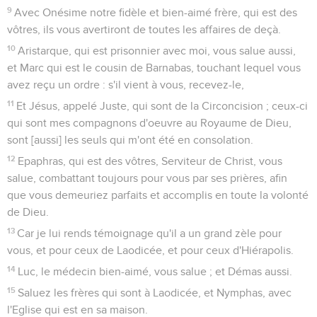
9
Avec Onésime notre fidèle et bien-aimé frère, qui est des
vôtres, ils vous avertiront de toutes les affaires de deçà.
10
Aristarque, qui est prisonnier avec moi, vous salue aussi,
et Marc qui est le cousin de Barnabas, touchant lequel vous
avez reçu un ordre : s'il vient à vous, recevez-le,
11
Et Jésus, appelé Juste, qui sont de la Circoncision ; ceux-ci
qui sont mes compagnons d'oeuvre au Royaume de Dieu,
sont [aussi] les seuls qui m'ont été en consolation.
12
Epaphras, qui est des vôtres, Serviteur de Christ, vous
salue, combattant toujours pour vous par ses prières, afin
que vous demeuriez parfaits et accomplis en toute la volonté
de Dieu.
13
Car je lui rends témoignage qu'il a un grand zèle pour
vous, et pour ceux de Laodicée, et pour ceux d'Hiérapolis.
14
Luc, le médecin bien-aimé, vous salue ; et Démas aussi.
15
Saluez les frères qui sont à Laodicée, et Nymphas, avec
l'Eglise qui est en sa maison.