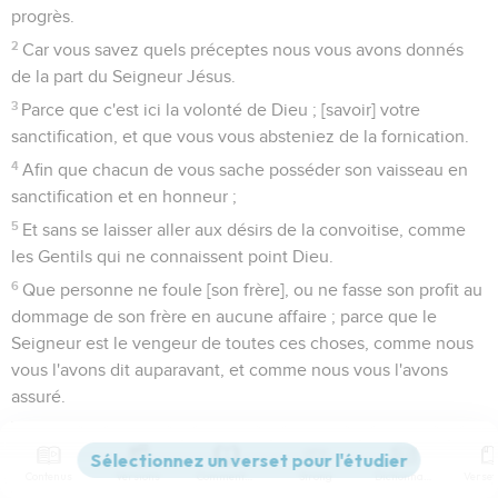
progrès.
2
Car vous savez quels préceptes nous vous avons donnés
de la part du Seigneur Jésus.
3
Parce que c'est ici la volonté de Dieu ; [savoir] votre
sanctification, et que vous vous absteniez de la fornication.
4
Afin que chacun de vous sache posséder son vaisseau en
sanctification et en honneur ;
5
Et sans se laisser aller aux désirs de la convoitise, comme
les Gentils qui ne connaissent point Dieu.
6
Que personne ne foule [son frère], ou ne fasse son profit au
dommage de son frère en aucune affaire ; parce que le
Seigneur est le vengeur de toutes ces choses, comme nous
vous l'avons dit auparavant, et comme nous vous l'avons
assuré.
7
Car Dieu ne nous a point appelés à la souillure, mais à la
sanctification.
Contenus
Versions
Commentaires
Strong
Dictionnaire
8
C'est pourquoi celui qui rejette ceci, ne rejette point un