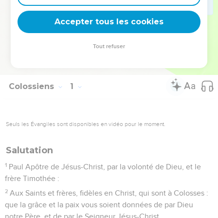
Dans la deuxième partie de sa lettre, il en tire les
conséquences pratiques :
Accepter tous les cookies
La Bible Du Semeur Copyright © 1992, 1999 by Biblica, Inc.® Used by
Tout refuser
permission. All rights reserved worldwide.
Colossiens
1
Seuls les Évangiles sont disponibles en vidéo pour le moment.
Salutation
1
Paul Apôtre de Jésus-Christ, par la volonté de Dieu, et le
frère Timothée :
2
Aux Saints et frères, fidèles en Christ, qui sont à Colosses :
que la grâce et la paix vous soient données de par Dieu
notre Père, et de par le Seigneur Jésus-Christ.