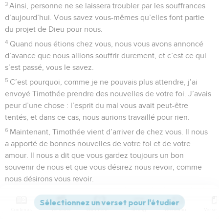
3
Ainsi, personne ne se laissera troubler par les souffrances
d’aujourd’hui. Vous savez vous-mêmes qu’elles font partie
du projet de Dieu pour nous.
4
Quand nous étions chez vous, nous vous avons annoncé
d’avance que nous allions souffrir durement, et c’est ce qui
s’est passé, vous le savez.
5
C’est pourquoi, comme je ne pouvais plus attendre, j’ai
envoyé Timothée prendre des nouvelles de votre foi. J’avais
peur d’une chose : l’esprit du mal vous avait peut-être
tentés, et dans ce cas, nous aurions travaillé pour rien.
6
Maintenant, Timothée vient d’arriver de chez vous. Il nous
a apporté de bonnes nouvelles de votre foi et de votre
amour. Il nous a dit que vous gardez toujours un bon
souvenir de nous et que vous désirez nous revoir, comme
nous désirons vous revoir.
7
Alors, frères et sœurs, au milieu de tous nos malheurs et de
nos souffrances, votre foi nous a encouragés.
Contenus
Versions
Commentaires
Strong
Dictionnaire
8