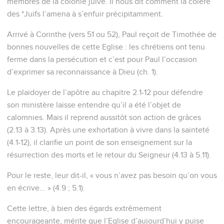
membres de la colonie juive. Il nous dit comment la colère
des *Juifs l’amena à s’enfuir précipitamment.
Arrivé à Corinthe (vers 51 ou 52), Paul reçoit de Timothée de
bonnes nouvelles de cette Eglise : les chrétiens ont tenu
ferme dans la persécution et c’est pour Paul l’occasion
d’exprimer sa reconnaissance à Dieu (ch. 1).
Le plaidoyer de l’apôtre au chapitre 2.1-12 pour défendre
son ministère laisse entendre qu’il a été l’objet de
calomnies. Mais il reprend aussitôt son action de grâces
(2.13 à 3.13). Après une exhortation à vivre dans la sainteté
(4.1-12), il clarifie un point de son enseignement sur la
résurrection des morts et le retour du Seigneur (4.13 à 5.11).
Pour le reste, leur dit-il, « vous n’avez pas besoin qu’on vous
en écrive... » (4.9 ; 5.1).
Cette lettre, à bien des égards extrêmement
encourageante, mérite que l’Eglise d’aujourd’hui y puise