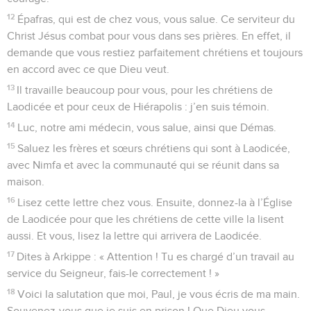
12
Épafras, qui est de chez vous, vous salue. Ce serviteur du
Christ Jésus combat pour vous dans ses prières. En effet, il
demande que vous restiez parfaitement chrétiens et toujours
en accord avec ce que Dieu veut.
13
Il travaille beaucoup pour vous, pour les chrétiens de
Laodicée et pour ceux de Hiérapolis : j’en suis témoin.
14
Luc, notre ami médecin, vous salue, ainsi que Démas.
15
Saluez les frères et sœurs chrétiens qui sont à Laodicée,
avec Nimfa et avec la communauté qui se réunit dans sa
maison.
16
Lisez cette lettre chez vous. Ensuite, donnez-la à l’Église
de Laodicée pour que les chrétiens de cette ville la lisent
aussi. Et vous, lisez la lettre qui arrivera de Laodicée.
17
Dites à Arkippe : « Attention ! Tu es chargé d’un travail au
service du Seigneur, fais-le correctement ! »
18
Voici la salutation que moi, Paul, je vous écris de ma main.
Souvenez-vous que je suis en prison ! Que Dieu vous