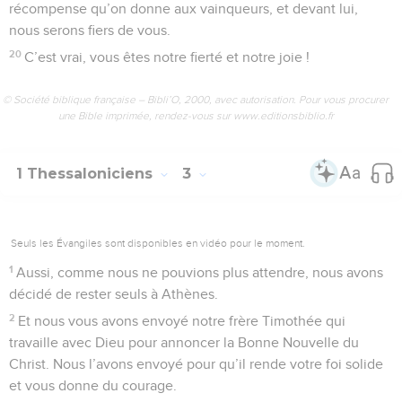
récompense qu’on donne aux vainqueurs, et devant lui,
nous serons fiers de vous.
20
C’est vrai, vous êtes notre fierté et notre joie !
© Société biblique française – Bibli’O, 2000, avec autorisation. Pour vous procurer
une Bible imprimée, rendez-vous sur www.editionsbiblio.fr
1 Thessaloniciens
3
Seuls les Évangiles sont disponibles en vidéo pour le moment.
1
Aussi, comme nous ne pouvions plus attendre, nous avons
décidé de rester seuls à Athènes.
2
Et nous vous avons envoyé notre frère Timothée qui
travaille avec Dieu pour annoncer la Bonne Nouvelle du
Christ. Nous l’avons envoyé pour qu’il rende votre foi solide
et vous donne du courage.