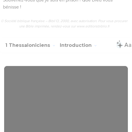
bénisse !
© Société biblique française – Bibli’O, 2000, avec autorisation. Pour vous procurer
une Bible imprimée, rendez-vous sur www.editionsbiblio.fr
1 Thessaloniciens
Introduction