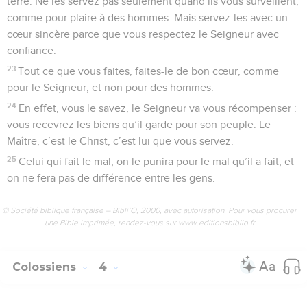
terre. Ne les servez pas seulement quand ils vous surveillent,
comme pour plaire à des hommes. Mais servez-les avec un
cœur sincère parce que vous respectez le Seigneur avec
confiance.
23
Tout ce que vous faites, faites-le de bon cœur, comme
pour le Seigneur, et non pour des hommes.
24
En effet, vous le savez, le Seigneur va vous récompenser :
vous recevrez les biens qu’il garde pour son peuple. Le
Maître, c’est le Christ, c’est lui que vous servez.
25
Celui qui fait le mal, on le punira pour le mal qu’il a fait, et
on ne fera pas de différence entre les gens.
© Société biblique française – Bibli’O, 2000, avec autorisation. Pour vous procurer
une Bible imprimée, rendez-vous sur www.editionsbiblio.fr
Colossiens
4