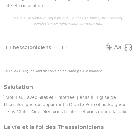
joie et consolation.
La Bible Du Semeur Copyright © 1992, 1999 by Biblica, Inc.® Used by
permission. All rights reserved worldwide.
1 Thessaloniciens
1
Seuls les Évangiles sont disponibles en vidéo pour le moment.
Salutation
1
Moi, Paul, avec Silas et Timothée, j’écris à l’Église de
Thessalonique qui appartient à Dieu le Père et au Seigneur
Jésus-Christ. Que Dieu vous bénisse et vous donne la paix !
La vie et la foi des Thessaloniciens