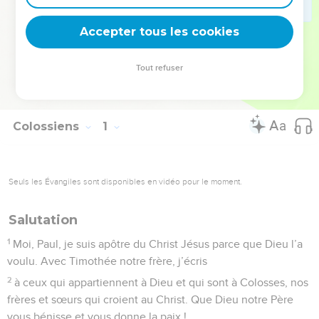
Dans la deuxième partie de sa lettre, il en tire les
conséquences pratiques :
Accepter tous les cookies
La Bible Du Semeur Copyright © 1992, 1999 by Biblica, Inc.® Used by
Tout refuser
permission. All rights reserved worldwide.
Colossiens
1
Seuls les Évangiles sont disponibles en vidéo pour le moment.
Salutation
1
Moi, Paul, je suis apôtre du Christ Jésus parce que Dieu l’a
voulu. Avec Timothée notre frère, j’écris
2
à ceux qui appartiennent à Dieu et qui sont à Colosses, nos
frères et sœurs qui croient au Christ. Que Dieu notre Père
vous bénisse et vous donne la paix !