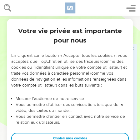
par des allusions, l’enseignement erroné qu’il combat : c’est
un système philosophique (2.8) d’inspiration grecque, où se
mêlent des croyances et des pratiques juives (culte des
Parole de Vie
*anges, *circoncision) de tendance ascétique (2.20-23).
Votre vie privée est importante
Colossiens
Introduction
Cette erreur ôtait à Jésus-Christ sa place unique de seul
pour nous
intermédiaire entre Dieu et les hommes, de seul *Sauveur.
Elle faisait retomber les chrétiens dans le légalisme. Ses
En cliquant sur le bouton « Accepter tous les cookies », vous
développements, au deuxième siècle, sont bien connus
acceptez que TopChrétien utilise des traceurs (comme des
sous le nom de gnosticisme.
cookies ou l'identifiant unique de votre compte utilisateur) et
traite vos données à caractère personnel (comme vos
Après ses habituelles salutations, l’action de grâces et la
données de navigation et les informations renseignées dans
prière (1.1-11), l’*apôtre dépeint la personne et l’œuvre du
votre compte utilisateur) dans les buts suivants :
Christ (1.12-23). Suit une parenthèse sur ses combats
Mesurer l'audience de notre service
personnels pour l’avancement de l’Evangile à Colosses et à
Vous permettre d'utiliser des services tiers tels que de la
Laodicée (1.24 à 2.5). Puis il poursuit sa description de
vidéo, des cartes du monde…
l’œuvre du Christ (2.6-19) : c’est dans l’union avec lui que se
Vous permettre d'entrer en contact avec notre service de
relation aux utilisateurs.
trouve la « plénitude » que les enseignants de mensonges
promettaient aux Colossiens.
Choisir mes cookies