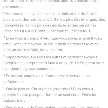
son Créateur. C’est ainsi que vous pourrez connaître Dieu
pleinement.
11
Maintenant, il n’y a plus des non-Juifs et des Juifs, des
circoncis et des non-circoncis. Il n’y a plus des étrangers, des
non-civilisés. Il n’y a plus des esclaves et des personnes
libres. Mais il y a le Christ : il est tout et il est en tous.
12
Dieu vous a choisis, il veut que vous soyez à lui et il vous
aime. Donc, faites-vous un cœur plein de tendresse et de
pitié, un cœur simple, doux, patient.
13
Supportez-vous les uns les autres et pardonnez-vous si
quelqu’un a un reproche à faire à un autre. Le Seigneur vous
a pardonné, agissez comme lui !
14
Et surtout, aimez-vous : l’amour est le lien qui unit
parfaitement.
15
Que la paix du Christ dirige vos cœurs ! Dieu vous a
appelés à cette paix pour former un seul corps. Dites-lui
toujours merci.
16
Que la parole du Christ habite parmi vous avec toute sa