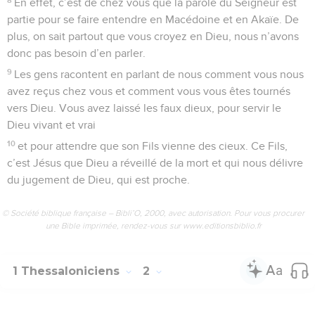
En effet, c’est de chez vous que la parole du Seigneur est
partie pour se faire entendre en Macédoine et en Akaïe. De
plus, on sait partout que vous croyez en Dieu, nous n’avons
donc pas besoin d’en parler.
9
Les gens racontent en parlant de nous comment vous nous
avez reçus chez vous et comment vous vous êtes tournés
vers Dieu. Vous avez laissé les faux dieux, pour servir le
Dieu vivant et vrai
10
et pour attendre que son Fils vienne des cieux. Ce Fils,
c’est Jésus que Dieu a réveillé de la mort et qui nous délivre
du jugement de Dieu, qui est proche.
© Société biblique française – Bibli’O, 2000, avec autorisation. Pour vous procurer
une Bible imprimée, rendez-vous sur www.editionsbiblio.fr
1 Thessaloniciens
2