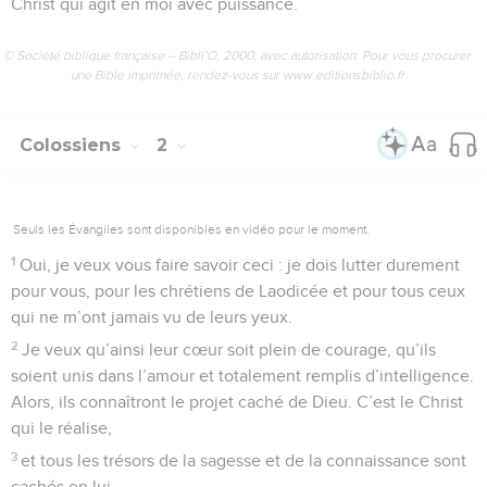
Christ qui agit en moi avec puissance.
© Société biblique française – Bibli’O, 2000, avec autorisation. Pour vous procurer
une Bible imprimée, rendez-vous sur www.editionsbiblio.fr
Colossiens
2
Seuls les Évangiles sont disponibles en vidéo pour le moment.
1
Oui, je veux vous faire savoir ceci : je dois lutter durement
pour vous, pour les chrétiens de Laodicée et pour tous ceux
qui ne m’ont jamais vu de leurs yeux.
2
Je veux qu’ainsi leur cœur soit plein de courage, qu’ils
soient unis dans l’amour et totalement remplis d’intelligence.
Alors, ils connaîtront le projet caché de Dieu. C’est le Christ
qui le réalise,
3
et tous les trésors de la sagesse et de la connaissance sont
cachés en lui.