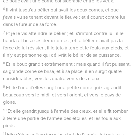
ce bouc avait une corne considérable entre les yeux.
6
Il vint jusqu'au bélier qui avait les deux cornes, et que
j'avais vu se tenant devant le fleuve ; et il courut contre lui
dans la fureur de sa force.
7
Et je le vis atteindre le bélier ; et, s'irritant contre lui, il le
heurta et brisa ses deux cornes ; et le bélier n'avait pas la
force de lui résister ; il le jeta à terre et le foula aux pieds, et
il n'y eut personne qui délivrât le bélier de sa puissance.
8
Et le bouc grandit extrêmement ; mais quand il fut puissant,
sa grande corne se brisa, et à sa place, il en surgit quatre
considérables, vers les quatre vents des cieux.
9
Et de l'une d'elles surgit une petite corne qui s'agrandit
beaucoup vers le midi, et vers l'orient, et vers le pays de
gloire.
10
Et elle grandit jusqu'à l'armée des cieux, et elle fit tomber
à terre une partie de l'armée des étoiles, et les foula aux
pieds.
11
Elle s'éleva même jusqu'au chef de l'armée, lui enleva le