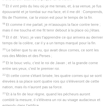
17
Et il vint près du lieu où je me tenais, et, à sa venue, je fus
épouvanté et je tombai sur ma face, et il me dit : Comprends,
fils de l'homme, car la vision est pour le temps de la fin.
18
Et comme il me parlait, je m'assoupis la face contre terre ;
mais il me toucha et me fit tenir debout à la place où j'étais.
19
Et il dit : Voici, je vais t'apprendre ce qui arrivera au dernier
temps de la colère, car il y a un temps marqué pour la fin.
20
Le bélier que tu as vu, qui avait deux cornes, ce sont les
rois des Mèdes et des Perses ;
21
Et le bouc velu, c'est le roi de Javan ; et la grande corne
entre ses yeux, c'est le premier roi.
22
Et cette corne s'étant brisée, les quatre cornes qui se sont
élevées à sa place sont quatre rois qui s'élèveront de cette
nation, mais ils n'auront pas sa force.
23
Et à la fin de leur règne, quand les pécheurs auront
comblé la mesure, il s'élèvera un roi au visage audacieux et
entendu dans l'artifice.