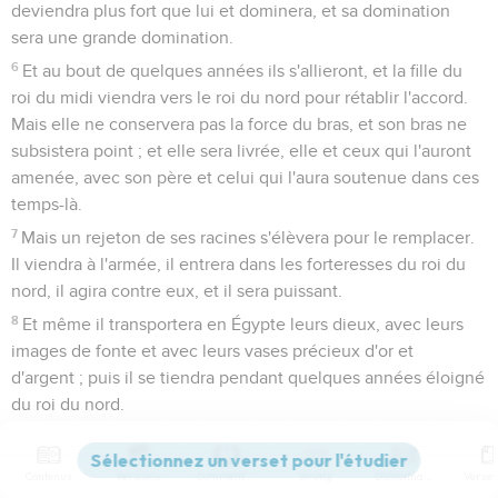
deviendra plus fort que lui et dominera, et sa domination
sera une grande domination.
6
Et au bout de quelques années ils s'allieront, et la fille du
roi du midi viendra vers le roi du nord pour rétablir l'accord.
Mais elle ne conservera pas la force du bras, et son bras ne
subsistera point ; et elle sera livrée, elle et ceux qui l'auront
amenée, avec son père et celui qui l'aura soutenue dans ces
temps-là.
7
Mais un rejeton de ses racines s'élèvera pour le remplacer.
Il viendra à l'armée, il entrera dans les forteresses du roi du
nord, il agira contre eux, et il sera puissant.
8
Et même il transportera en Égypte leurs dieux, avec leurs
images de fonte et avec leurs vases précieux d'or et
d'argent ; puis il se tiendra pendant quelques années éloigné
du roi du nord.
9
Celui-ci marchera contre le royaume du midi, et il
retournera dans son pays.
Contenus
Versions
Commentaires
Strong
Dictionnaire
10
Mais ses fils entreront en guerre et rassembleront une