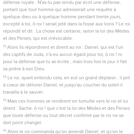
défense royale : N'as-tu pas rendu par écrit une défense,
portant que tout homme qui adresserait une requête à
quelque dieu ou à quelque homme pendant trente jours,
excepté à toi, ô roi ! serait jeté dans la fosse aux lions ? Le roi
répondit et dit : La chose est certaine, selon la loi des Mèdes
et des Perses, qui est irrévocable.
13
Alors ils répondirent et dirent au roi : Daniel, qui est l'un
des captifs de Juda, n'a eu aucun égard pour toi, ô roi ! ni
pour la défense que tu as écrite ; mais trois fois le jour il fait
sa prière à son Dieu.
14
Le roi, ayant entendu cela, en eut un grand déplaisir ; il prit
à coeur de délivrer Daniel, et jusqu'au coucher du soleil il
travailla à le sauver.
15
Mais ces hommes se rendirent en tumulte vers le roi et lui
dirent : Sache, ô roi ! que c'est la loi des Mèdes et des Perses
que toute défense ou tout décret confirmé par le roi ne se
doit point changer.
16
Alors le roi commanda qu'on amenât Daniel, et qu'on le