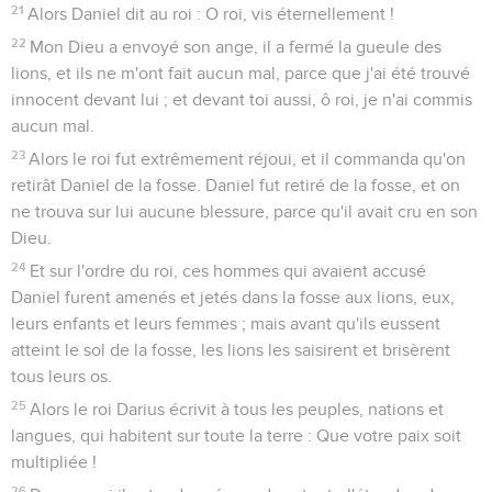
21
Alors Daniel dit au roi : O roi, vis éternellement !
22
Mon Dieu a envoyé son ange, il a fermé la gueule des
lions, et ils ne m'ont fait aucun mal, parce que j'ai été trouvé
innocent devant lui ; et devant toi aussi, ô roi, je n'ai commis
aucun mal.
23
Alors le roi fut extrêmement réjoui, et il commanda qu'on
retirât Daniel de la fosse. Daniel fut retiré de la fosse, et on
ne trouva sur lui aucune blessure, parce qu'il avait cru en son
Dieu.
24
Et sur l'ordre du roi, ces hommes qui avaient accusé
Daniel furent amenés et jetés dans la fosse aux lions, eux,
leurs enfants et leurs femmes ; mais avant qu'ils eussent
atteint le sol de la fosse, les lions les saisirent et brisèrent
tous leurs os.
25
Alors le roi Darius écrivit à tous les peuples, nations et
langues, qui habitent sur toute la terre : Que votre paix soit
multipliée !
26