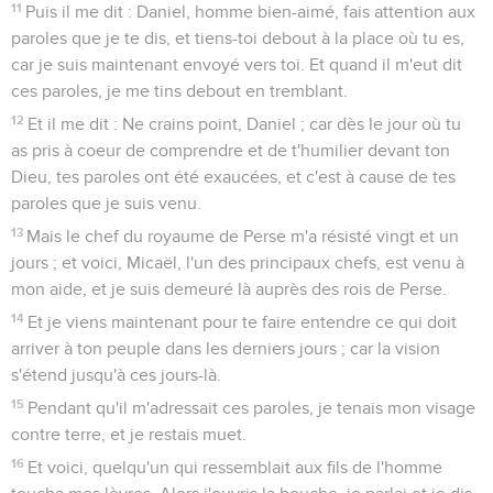
11
Puis il me dit : Daniel, homme bien-aimé, fais attention aux
paroles que je te dis, et tiens-toi debout à la place où tu es,
car je suis maintenant envoyé vers toi. Et quand il m'eut dit
ces paroles, je me tins debout en tremblant.
12
Et il me dit : Ne crains point, Daniel ; car dès le jour où tu
as pris à coeur de comprendre et de t'humilier devant ton
Dieu, tes paroles ont été exaucées, et c'est à cause de tes
paroles que je suis venu.
13
Mais le chef du royaume de Perse m'a résisté vingt et un
jours ; et voici, Micaël, l'un des principaux chefs, est venu à
mon aide, et je suis demeuré là auprès des rois de Perse.
14
Et je viens maintenant pour te faire entendre ce qui doit
arriver à ton peuple dans les derniers jours ; car la vision
s'étend jusqu'à ces jours-là.
15
Pendant qu'il m'adressait ces paroles, je tenais mon visage
contre terre, et je restais muet.
16
Et voici, quelqu'un qui ressemblait aux fils de l'homme