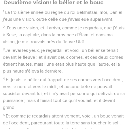
Deuxième vision: le bélier et le bouc
1
La troisième année du règne du roi Belshatsar, moi, Daniel,
j'eus une vision, outre celle que j'avais eue auparavant.
2
J'eus une vision, et il arriva, comme je regardais, que j'étais
à Suse, la capitale, dans la province d'Élam, et dans ma
vision, je me trouvais près du fleuve Ulaï.
3
Je levai les yeux, je regardai, et voici, un bélier se tenait
devant le fleuve ; et il avait deux cornes, et ces deux cornes
étaient hautes, mais l'une était plus haute que l'autre, et la
plus haute s'éleva la dernière.
4
Et je vis le bélier qui frappait de ses cornes vers l'occident,
vers le nord et vers le midi ; et aucune bête ne pouvait
subsister devant lui, et il n'y avait personne qui délivrât de sa
puissance ; mais il faisait tout ce qu'il voulait, et il devint
grand.
5
Et comme je regardais attentivement, voici, un bouc venait
de l'occident, parcourant toute la terre sans toucher le sol ;