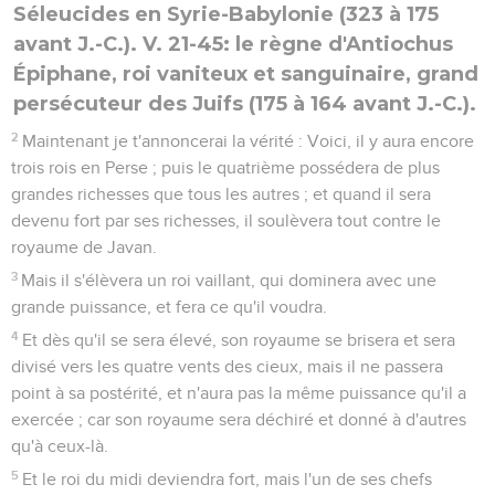
Séleucides en Syrie-Babylonie (323 à 175
avant J.-C.). V. 21-45: le règne d'Antiochus
Épiphane, roi vaniteux et sanguinaire, grand
persécuteur des Juifs (175 à 164 avant J.-C.).
2
Maintenant je t'annoncerai la vérité : Voici, il y aura encore
trois rois en Perse ; puis le quatrième possédera de plus
grandes richesses que tous les autres ; et quand il sera
devenu fort par ses richesses, il soulèvera tout contre le
royaume de Javan.
3
Mais il s'élèvera un roi vaillant, qui dominera avec une
grande puissance, et fera ce qu'il voudra.
4
Et dès qu'il se sera élevé, son royaume se brisera et sera
divisé vers les quatre vents des cieux, mais il ne passera
point à sa postérité, et n'aura pas la même puissance qu'il a
exercée ; car son royaume sera déchiré et donné à d'autres
qu'à ceux-là.
5
Et le roi du midi deviendra fort, mais l'un de ses chefs