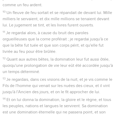
comme un feu ardent.
10
Un fleuve de feu sortait et se répandait de devant lui. Mille
milliers le servaient, et dix mille millions se tenaient devant
lui. Le jugement se tint, et les livres furent ouverts.
11
Je regardai alors, à cause du bruit des paroles
orgueilleuses que la corne proférait ; je regardai jusqu'à ce
que la bête fut tuée et que son corps périt, et qu'elle fut
livrée au feu pour être brûlée.
12
Quant aux autres bêtes, la domination leur fut aussi ôtée,
quoiqu'une prolongation de vie leur eût été accordée jusqu'à
un temps déterminé.
13
Je regardais, dans ces visions de la nuit, et je vis comme le
Fils de l'homme qui venait sur les nuées des cieux, et il vint
jusqu'à l'Ancien des jours, et on le fit approcher de lui.
14
Et on lui donna la domination, la gloire et le règne, et tous
les peuples, nations et langues le servirent. Sa domination
est une domination éternelle qui ne passera point, et son