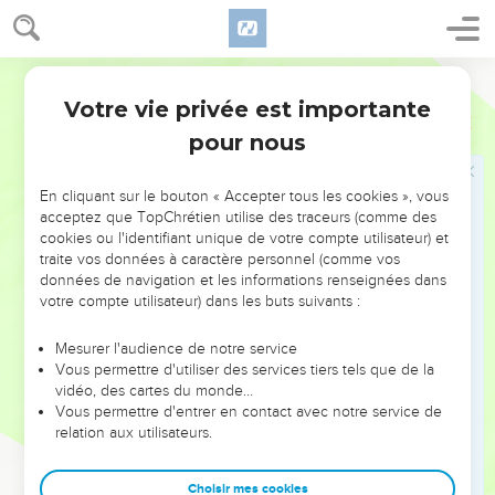
apporté les vases de sa maison devant toi, et vous y avez bu
du vin, toi et tes grands, tes femmes et tes concubines, et tu
as loué les dieux d'argent, d'or, d'airain, de fer, de bois et de
Ostervald
pierre, qui ne voient, ni n'entendent, ni ne connaissent, et tu
Votre vie privée est importante
Daniel
5
n'as pas glorifié le Dieu qui a dans sa main ton souffle et
pour nous
toutes tes voies.
24
C'est alors qu'a été envoyée de sa part cette partie de
En cliquant sur le bouton « Accepter tous les cookies », vous
main, et que cette écriture a été tracée.
acceptez que TopChrétien utilise des traceurs (comme des
25
Voici l'écriture qui a été tracée : MENÉ, MENÉ, THEKEL,
cookies ou l'identifiant unique de votre compte utilisateur) et
traite vos données à caractère personnel (comme vos
UPHARSIN (Compté, compté ; pesé et divisé).
données de navigation et les informations renseignées dans
26
Et voici l'interprétation de ces paroles : MENÉ : Dieu a
votre compte utilisateur) dans les buts suivants :
compté ton règne, et y a mis fin.
Mesurer l'audience de notre service
27
THEKEL : tu as été pesé dans la balance, et tu as été
Vous permettre d'utiliser des services tiers tels que de la
trouvé léger.
vidéo, des cartes du monde…
28
Vous permettre d'entrer en contact avec notre service de
PERES : ton royaume a été divisé, et donné aux Mèdes et
relation aux utilisateurs.
aux Perses.
29
Alors, sur l'ordre de Belshatsar, on revêtit Daniel de
Choisir mes cookies