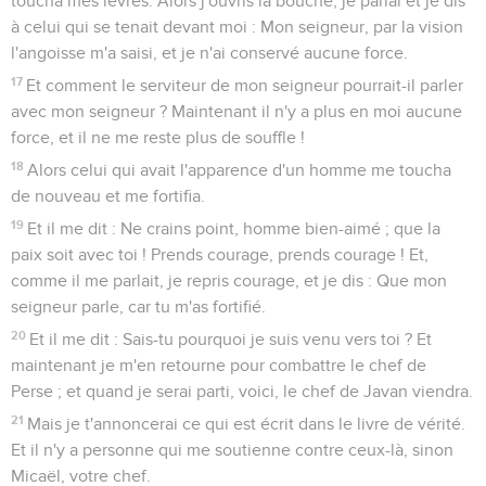
toucha mes lèvres. Alors j'ouvris la bouche, je parlai et je dis
à celui qui se tenait devant moi : Mon seigneur, par la vision
l'angoisse m'a saisi, et je n'ai conservé aucune force.
17
Et comment le serviteur de mon seigneur pourrait-il parler
avec mon seigneur ? Maintenant il n'y a plus en moi aucune
force, et il ne me reste plus de souffle !
18
Alors celui qui avait l'apparence d'un homme me toucha
de nouveau et me fortifia.
19
Et il me dit : Ne crains point, homme bien-aimé ; que la
paix soit avec toi ! Prends courage, prends courage ! Et,
comme il me parlait, je repris courage, et je dis : Que mon
seigneur parle, car tu m'as fortifié.
20
Et il me dit : Sais-tu pourquoi je suis venu vers toi ? Et
maintenant je m'en retourne pour combattre le chef de
Perse ; et quand je serai parti, voici, le chef de Javan viendra.
21
Mais je t'annoncerai ce qui est écrit dans le livre de vérité.
Et il n'y a personne qui me soutienne contre ceux-là, sinon
Micaël, votre chef.