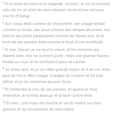
5
Et je levai les yeux et je regardai ; et voici, je vis un homme
vêtu de lin, et dont les reins étaient ceints d'une ceinture
d'or fin d'Uphaz.
6
Son corps était comme de chrysolithe, son visage brillait
comme un éclair, ses yeux comme des lampes allumées, ses
bras et ses pieds paraissaient comme de l'airain poli, et le
bruit de ses paroles était comme le bruit d'une multitude.
7
Et moi, Daniel, je vis seul la vision, et les hommes qui
étaient avec moi ne la virent point ; mais une grande frayeur
tomba sur eux, et ils s'enfuirent pour se cacher.
8
Je restai seul, et je vis cette grande vision, et il ne me resta
plus de force. Mon visage changea de couleur et fut tout
défait, et je ne conservai aucune force.
9
Et j'entendis la voix de ses paroles, et quand je l'eus
entendue, je tombai assoupi et la face contre terre.
10
Et voici, une main me toucha et me fit mettre sur mes
genoux et sur les paumes de mes mains.