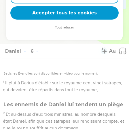
pourpre, on lui mit au cou un collier d'or, et on publia qu'il
serait le troisième dans le gouvernement du royaume.
Accepter tous les cookies
30
Dans cette même nuit Belshatsar, roi des Caldéens, fut
tué.
Tout refuser
31
Et Darius, le Mède, prit possession du royaume, étant âgé
de soixante-deux ans.
Daniel
6
Seuls les Évangiles sont disponibles en vidéo pour le moment.
1
Il plut à Darius d'établir sur le royaume cent vingt satrapes,
qui devaient être répartis dans tout le royaume,
Les ennemis de Daniel lui tendent un piège
2
Et au-dessus d'eux trois ministres, au nombre desquels
était Daniel, afin que ces satrapes leur rendissent compte, et
que le roi ne souffrît aucun dommage.