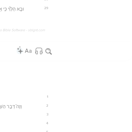
29
וּבָ֣א הַלֵּוִ֡י כִּ֣י
os Bible Software - sblgnt.com
1
2
וְזֶה֮ דְּבַ֣ר הַשׁ
3
4
5