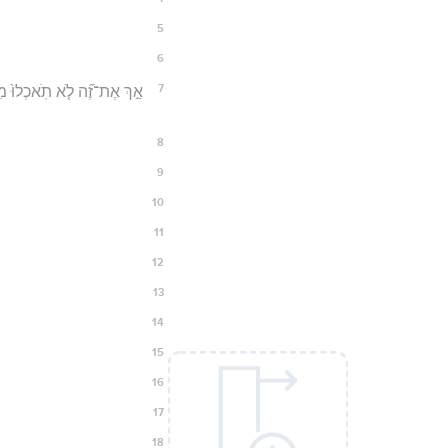
5
6
7
אַ֣ךְ אֶת־זֶ֞ה לֹ֤א תֹֽאכְלוּ֙ מִמ
8
9
10
11
12
13
14
15
16
17
18