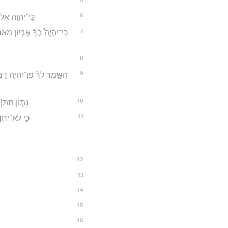
6
כִּֽי־יְהוָ֤ה אֱלֹה
7
כִּֽי־יִהְיֶה֩ בְךָ֨ אֶבְי֜וֹן מֵ
8
9
הִשָּׁ֣מֶר לְךָ֡ פֶּן־יִהְיֶ֣ה דָב
10
נָת֤וֹן תִּתֵּן
11
כִּ֛י לֹא־יֶחְד
12
13
14
15
16