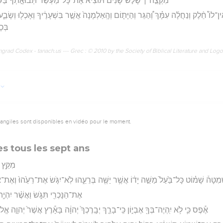
מִקְצֵ֣ה ׀ שָׁלֹ֣שׁ שָׁנִ֗ים תּוֹצִיא֙ אֶת־כָּל־מַעְשַׂר֙ תְּבוּאָ֣תְךָ֔ בַּשָּׁנָ֖
 אֵֽין־לוֹ֩ חֵ֨לֶק וְנַחֲלָ֜ה עִמָּ֗ךְ וְ֠הַגֵּר וְהַיָּת֤וֹם וְהָֽאַלְמָנָה֙ אֲשֶׁ֣ר בִּשְׁעָרֶ֔יךָ וְאָכְל֖וּ וְשָׂבֵ֑
בְּכָ
rad Codex - tanach.us --- Grec : © 2010 by the Society of Biblical Literature and Log
vangiles sont disponibles en vidéo pour le moment.
s tous les sept ans
מִקֵּ֥ץ 
ְּמִטָּה֒ שָׁמ֗וֹט כָּל־בַּ֙עַל֙ מַשֵּׁ֣ה יָד֔וֹ אֲשֶׁ֥ר יַשֶּׁ֖ה בְּרֵעֵ֑הוּ לֹֽא־יִגֹּ֤שׂ אֶת־רֵעֵ֙הוּ֙ וְאֶת־א
אֶת־הַנָּכְרִ֖י תִּגֹּ֑שׂ וַאֲשֶׁ֨ר יִהְיֶ
אֶ֕פֶס כִּ֛י לֹ֥א יִֽהְיֶה־בְּךָ֖ אֶבְי֑וֹן כִּֽי־בָרֵ֤ךְ יְבָֽרֶכְךָ֙ יְהוָ֔ה בָּאָ֕רֶץ אֲשֶׁר֙ יְהוָ֣ה אֱלֹה