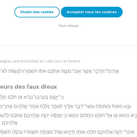
Accepter tous les cookies
Choisir mes cookies
rad Codex - tanach.us --- Grec : © 2010 by the Society of Biblical Literature and Log
Tout refuser
vangiles sont disponibles en vidéo pour le moment.
אֵ֣ת כָּל־הַדָּבָ֗ר אֲשֶׁ֤ר אָנֹכִי֙ מְצַוֶּ֣ה אֶתְכֶ֔ם אֹת֥וֹ תִשְׁמְר֖וּ לַעֲשׂ֑וֹת לֹא־תֹס
teurs des faux dieux
כִּֽי־יָק֤וּם בְּקִרְבְּךָ֙ נָבִ֔יא א֖וֹ חֹלֵ֣ם חֲל֑
וּבָ֤א הָאוֹת֙ וְהַמּוֹפֵ֔ת אֲשֶׁר־דִּבֶּ֥ר אֵלֶ֖יךָ לֵאמֹ֑ר נֵֽלְכָ֞ה אַחֲרֵ֨י אֱלֹהִ֧ים אֲחֵרִ֛ים א
בִ֣יא הַה֔וּא א֛וֹ אֶל־חוֹלֵ֥ם הַחֲל֖וֹם הַה֑וּא כִּ֣י מְנַסֶּ֞ה יְהוָ֤ה אֱלֹֽהֵיכֶם֙ אֶתְכֶ֔ם לָדַ֗ע
אֱלֹהֵיכֶ֔ם ב
אַחֲרֵ֨י יְהוָ֧ה אֱלֹהֵיכֶ֛ם תֵּלֵ֖כוּ וְאֹת֣וֹ תִירָ֑אוּ וְאֶת־מִצְוֺתָ֤יו תִּשְׁמֹ֙רוּ֙ וּבְקֹל֣וֹ תִשְׁמָ֔עוּ