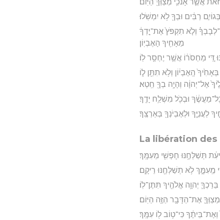
ת אֲשֶׁ֛ר אָנֹכִ֥י מְצַוְּךָ֖ הַיּֽוֹם׃
ְגוֹיִ֣ם רַבִּ֔ים וּבְךָ֖ לֹ֥א יִמְשֹֽׁלוּ׃
־לְבָבְךָ֗ וְלֹ֤א תִקְפֹּץ֙ אֶת־יָ֣דְךָ֔
מֵאָחִ֖יךָ הָאֶבְיֽוֹן׃
ּ דֵּ֚י מַחְסֹר֔וֹ אֲשֶׁ֥ר יֶחְסַ֖ר לֽוֹ׃
ָחִ֙יךָ֙ הָֽאֶבְי֔וֹן וְלֹ֥א תִתֵּ֖ן ל֑וֹ
ֶ֙יךָ֙ אֶל־יְהוָ֔ה וְהָיָ֥ה בְךָ֖ חֵֽטְא׃
ָֽל־מַעֲשֶׂ֔ךָ וּבְכֹ֖ל מִשְׁלַ֥ח יָדֶֽךָ׃
לַעֲנִיֶּ֛ךָ וּלְאֶבְיֹנְךָ֖ בְּאַרְצֶֽךָ׃
La libération des
עִ֔ת תְּשַׁלְּחֶ֥נּוּ חָפְשִׁ֖י מֵעִמָּֽךְ׃
֖י מֵֽעִמָּ֑ךְ לֹ֥א תְשַׁלְּחֶ֖נּוּ רֵיקָֽם׃
 בֵּרַכְךָ֛ יְהוָ֥ה אֱלֹהֶ֖יךָ תִּתֶּן־לֽוֹ׃
י מְצַוְּךָ֛ אֶת־הַדָּבָ֥ר הַזֶּ֖ה הַיּֽוֹם׃
 וְאֶת־בֵּיתֶ֔ךָ כִּי־ט֥וֹב ל֖וֹ עִמָּֽךְ׃