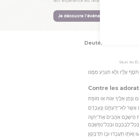
לֵֽאלֹהֵיהֶֽם׃
Hébreu : © Westminster Lening
Deutéronome
13
Seuls les É
ֵ֣ף עָלָ֔יו וְלֹ֥א תִגְרַ֖ע מִמֶּֽנּוּ׃
Contre les adora
וֹם וְנָתַ֥ן אֵלֶ֛יךָ א֖וֹת א֥וֹ מוֹפֵֽת׃
ֲשֶׁ֥ר לֹֽא־יְדַעְתָּ֖ם וְנָֽעָבְדֵֽם׃
ַת הֲיִשְׁכֶ֤ם אֹֽהֲבִים֙ אֶת־יְהוָ֣ה
ְּכָל־לְבַבְכֶ֖ם וּבְכָל־נַפְשְׁכֶֽם׃
 וְאֹת֥וֹ תַעֲבֹ֖דוּ וּב֥וֹ תִדְבָּקֽוּן׃