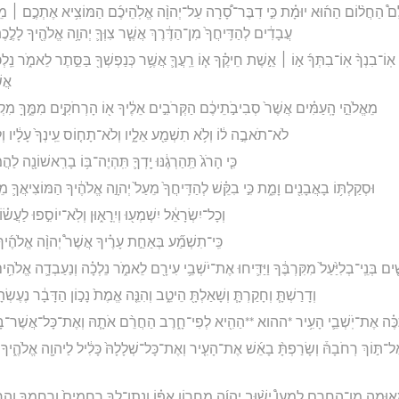
לֵם֩ הַחֲל֨וֹם הַה֜וּא יוּמָ֗ת כִּ֣י דִבֶּר־סָ֠רָה עַל־יְהוָ֨ה אֱלֹֽהֵיכֶ֜ם הַמּוֹצִ֥יא אֶתְכֶ֣ם ׀ מֵאֶ֣
עֲבָדִ֔ים לְהַדִּֽיחֲךָ֙ מִן־הַדֶּ֔רֶךְ אֲשֶׁ֧ר צִוְּךָ֛ יְהוָ֥ה אֱלֹהֶ֖יךָ לָלֶ֣כֶת 
ךָ אֽוֹ־בִנְךָ֨ אֽוֹ־בִתְּךָ֜ א֣וֹ ׀ אֵ֣שֶׁת חֵיקֶ֗ךָ א֧וֹ רֵֽעֲךָ֛ אֲשֶׁ֥ר כְּנַפְשְׁךָ֖ בַּסֵּ֣תֶר לֵאמֹ֑ר נֵֽ
אֲשׁ
מֵאֱלֹהֵ֣י הָֽעַמִּ֗ים אֲשֶׁר֙ סְבִיבֹ֣תֵיכֶ֔ם הַקְּרֹבִ֣ים אֵלֶ֔יךָ א֖וֹ הָרְחֹקִ֣ים מִמֶּ֑ךָּ מִק
לֹא־תֹאבֶ֣ה ל֔וֹ וְלֹ֥א תִשְׁמַ֖ע אֵלָ֑יו וְלֹא־תָח֤וֹס עֵֽינְךָ֙ עָלָ֔יו וְל
כִּ֤י הָרֹג֙ תַּֽהַרְגֶ֔נּוּ יָֽדְךָ֛ תִּֽהְיֶה־בּ֥וֹ בָרִֽאשׁוֹנָ֖ה לַ
וּסְקַלְתּ֥וֹ בָאֲבָנִ֖ים וָמֵ֑ת כִּ֣י בִקֵּ֗שׁ לְהַדִּֽיחֲךָ֙ מֵעַל֙ יְהוָ֣ה אֱלֹהֶ֔יךָ הַמּוֹצִיאֲךָ֛
וְכָל־יִשְׂרָאֵ֔ל יִשְׁמְע֖וּ וְיִֽרָא֑וּן וְלֹֽא־יוֹסִ֣פוּ לַעֲשׂ֗ו
כִּֽי־תִשְׁמַ֞ע בְּאַחַ֣ת עָרֶ֗יךָ אֲשֶׁר֩ יְהוָ֨ה אֱלֹהֶ֜יך
ִׁ֤ים בְּנֵֽי־בְלִיַּ֙עַל֙ מִקִּרְבֶּ֔ךָ וַיַּדִּ֛יחוּ אֶת־יֹשְׁבֵ֥י עִירָ֖ם לֵאמֹ֑ר נֵלְכָ֗ה וְנַעַבְדָ֛ה אֱלֹ
וְדָרַשְׁתָּ֧ וְחָקַרְתָּ֧ וְשָׁאַלְתָּ֖ הֵיטֵ֑ב וְהִנֵּ֤ה אֱמֶת֙ נָכ֣וֹן הַדָּבָ֔ר נֶעֶשְׂ
כֶּ֗ה אֶת־יֹֽשְׁבֵ֛י הָעִ֥יר *ההוא **הַהִ֖יא לְפִי־חָ֑רֶב הַחֲרֵ֨ם אֹתָ֧הּ וְאֶת־כָּל־אֲשֶׁר־בָּ֛ה
ֶל־תּ֣וֹךְ רְחֹבָהּ֒ וְשָׂרַפְתָּ֨ בָאֵ֜שׁ אֶת־הָעִ֤יר וְאֶת־כָּל־שְׁלָלָהּ֙ כָּלִ֔יל לַיהוָ֖ה אֱלֹהֶ֑יךָ ו
מְא֖וּמָה מִן־הַחֵ֑רֶם לְמַעַן֩ יָשׁ֨וּב יְהוָ֜ה מֵחֲר֣וֹן אַפּ֗וֹ וְנָֽתַן־לְךָ֤ רַחֲמִים֙ וְרִֽחַמְךָ֣ וְהִרְב