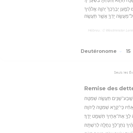
ה הַהִ֑וא וְהִנַּחְתָּ֖ בִּשְׁעָרֶֽיךָ׃
עוּ לְמַ֤עַן יְבָרֶכְךָ֙ יְהוָ֣ה אֱלֹהֶ֔יךָ
ל־מַעֲשֵׂ֥ה יָדְךָ֖ אֲשֶׁ֥ר תַּעֲשֶֽׂה׃
Hébreu : © Westminster Lening
Deutéronome
15
Seuls les É
Remise des dette
שֶֽׁבַע־שָׁנִ֖ים תַּעֲשֶׂ֥ה שְׁמִטָּֽה׃
ָחִ֔יו כִּֽי־קָרָ֥א שְׁמִטָּ֖ה לַֽיהוָֽה׃
֥ה לְךָ֛ אֶת־אָחִ֖יךָ תַּשְׁמֵ֥ט יָדֶֽךָ׃
ֶ֔יךָ נֹֽתֵן־לְךָ֥ נַחֲלָ֖ה לְרִשְׁתָּֽהּ׃