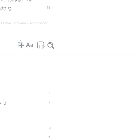
19
כִּ֣י תִשׁ
os Bible Software - sblgnt.com
1
2
כִּ֣י
3
4