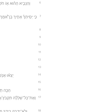
6
וְהַנָּבִ֣יא הַה֡וּא א֣וֹ חֹ
7
כִּ֣י יְסִֽיתְךָ֡ אָחִ֣יךָ בֶן־אִ֠מֶּ
8
9
10
11
12
13
14
יָצְא֞וּ אֲנָש
15
16
הַכֵּ֣ה תַ
17
וְאֶת־כָּל־שְׁלָלָ֗הּ תִּקְבֹּץ֮ א
18
וְלֹֽא־יִדְבַּ֧ק בְּיָדְךָ֛ 