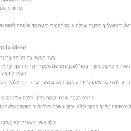
וְכֹל֙ שֶׁ֣רֶץ הָע֔ו
ֲשֶׁר־בִּשְׁעָרֶ֜יךָ תִּתְּנֶ֣נָּה וַאֲכָלָ֗הּ א֤וֹ מָכֹר֙ לְנָכְרִ֔י כִּ֣י עַ֤ם קָדוֹשׁ֙ אַתָּ֔ה לַיהוָ֖ה אֱלֹ
t la dîme
עַשֵּׂ֣ר תְּעַשֵּׂ֔ר אֵ֖ת כָּל־תְּבוּאַ֣ת זַרְעֶ
֣ה אֱלֹהֶ֗יךָ בַּמָּק֣וֹם אֲשֶׁר־יִבְחַר֮ לְשַׁכֵּ֣ן שְׁמ֣וֹ שָׁם֒ מַעְשַׂ֤ר דְּגָֽנְךָ֙ תִּֽירֹשְׁךָ֣ וְיִצְהָרֶ֔ךָ
תִּלְמַ֗ד לְיִרְאָ֛ה א
ֶּ֗רֶךְ כִּ֣י לֹ֣א תוּכַ֘ל שְׂאֵתוֹ֒ כִּֽי־יִרְחַ֤ק מִמְּךָ֙ הַמָּק֔וֹם אֲשֶׁ֤ר יִבְחַר֙ יְהוָ֣ה אֱלֹהֶ֔יךָ לָשׂ֥וּ
וְנָתַתָּ֖ה בַּכָּ֑סֶף וְצַרְתָּ֤ הַכֶּ֙סֶף֙ בְּיָ֣דְךָ֔ וְהָֽלַכְתָּ֙ אֶל־הַמָּק֔וֹם
ֶר־תְּאַוֶּ֨ה נַפְשְׁךָ֜ בַּבָּקָ֣ר וּבַצֹּ֗אן וּבַיַּ֙יִן֙ וּבַשֵּׁכָ֔ר וּבְכֹ֛ל אֲשֶׁ֥ר תִּֽשְׁאָלְךָ֖ נַפְשֶׁ֑ךָ וְאָ
וְהַלֵּוִ֥י אֲשֶׁר־בִּשְׁעָרֶ֖יךָ לֹ֣א תַֽעַזְבֶ֑נּוּ