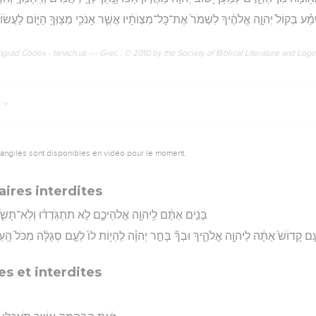
ְמַ֗ע בְּקוֹל֙ יְהוָ֣ה אֱלֹהֶ֔יךָ לִשְׁמֹר֙ אֶת־כָּל־מִצְוֺתָ֔יו אֲשֶׁ֛ר אָנֹכִ֥י מְצַוְּךָ֖ הַיּ֑וֹם לַעֲשׂוֹת֙ 
rad Codex - tanach.us --- Grec : © 2010 by the Society of Biblical Literature and Log
vangiles sont disponibles en vidéo pour le moment.
ires interdites
בָּנִ֣ים אַתֶּ֔ם לַֽיהוָ֖ה אֱלֹהֵיכֶ֑ם לֹ֣א תִתְגֹּֽדְד֗וּ וְלֹֽא־תָשִׂ֧
 עַ֤ם קָדוֹשׁ֙ אַתָּ֔ה לַיהוָ֖ה אֱלֹהֶ֑יךָ וּבְךָ֞ בָּחַ֣ר יְהוָ֗ה לִֽהְי֥וֹת לוֹ֙ לְעַ֣ם סְגֻלָּ֔ה מִכֹּל֙ הָֽ
s et interdites