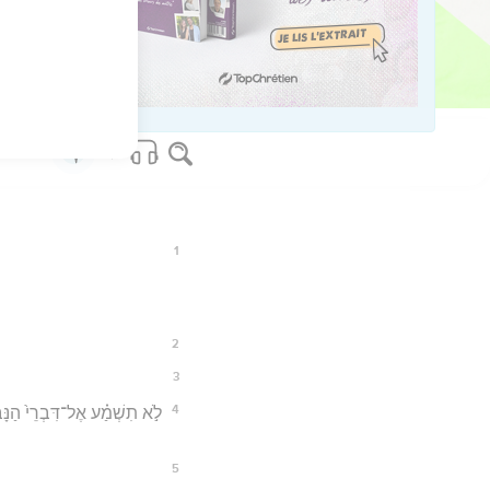
os Bible Software - sblgnt.com
1
2
3
4
לֹ֣א תִשְׁמַ֗ע אֶל־דִּבְרֵי֙ הַנָּ
5