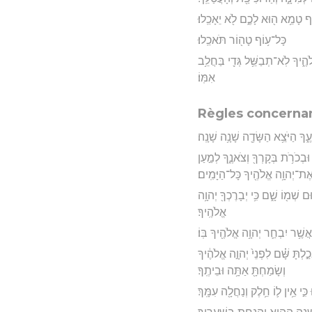
ֹף טָמֵ֥א ה֖וּא לָכֶ֑ם לֹ֖א יֵאָכֵֽלוּ׃
כָּל־ע֥וֹף טָה֖וֹר תֹּאכֵֽלוּ׃
הֶ֑יךָ לֹֽא־תְבַשֵּׁ֥ל גְּדִ֖י בַּחֲלֵ֥ב
אִמּֽוֹ׃
Règles concernan
֑ךָ הַיֹּצֵ֥א הַשָּׂדֶ֖ה שָׁנָ֥ה שָׁנָֽה׃
 וּבְכֹרֹ֥ת בְּקָרְךָ֖ וְצֹאנֶ֑ךָ לְמַ֣עַן
ֶת־יְהוָ֥ה אֱלֹהֶ֖יךָ כָּל־הַיָּמִֽים׃
ם שְׁמ֖וֹ שָׁ֑ם כִּ֥י יְבָרֶכְךָ֖ יְהוָ֥ה
אֱלֹהֶֽיךָ׃
 אֲשֶׁ֥ר יִבְחַ֛ר יְהוָ֥ה אֱלֹהֶ֖יךָ בּֽוֹ׃
כַ֣לְתָּ שָּׁ֗ם לִפְנֵי֙ יְהוָ֣ה אֱלֹהֶ֔יךָ
וְשָׂמַחְתָּ֖ אַתָּ֥ה וּבֵיתֶֽךָ׃
 כִּ֣י אֵ֥ין ל֛וֹ חֵ֥לֶק וְנַחֲלָ֖ה עִמָּֽךְ׃