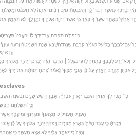
רַ֚ק אִם־שָׁמ֣וֹעַ תִּשְׁמַ֔ע בְּק֖וֹל יְהוָ֣ה אֱלֹהֶ֑יךָ לִשְׁמֹ֤ר לַעֲשׂוֹת֙ אֶת־כָּל־הַמִּצְוָ֣ה הַזֹּ֔א
ֶ֙יךָ֙ בֵּֽרַכְךָ֔ כַּאֲשֶׁ֖ר דִּבֶּר־לָ֑ךְ וְהַֽעֲבַטְתָּ֞ גּוֹיִ֣ם רַבִּ֗ים וְאַתָּה֙ לֹ֣א תַעֲבֹ֔ט וּמָֽשַׁלְתָּ֙ בּ
אַחַ֤ד אַחֶ֙יךָ֙ בְּאַחַ֣ד שְׁעָרֶ֔יךָ בְּאַ֨רְצְךָ֔ אֲשֶׁר־יְהוָ֥ה אֱלֹהֶ֖יךָ נֹתֵ֣ן לָ֑ךְ לֹ֧א תְאַמֵּ֣ץ אֶת
כִּֽי־פָתֹ֧חַ תִּפְתַּ֛ח אֶת־יָדְךָ֖ ל֑וֹ וְהַעֲבֵט֙ תַּעֲבִיטֶ֔נּו
ָר֩ עִם־לְבָבְךָ֨ בְלִיַּ֜עַל לֵאמֹ֗ר קָֽרְבָ֣ה שְׁנַֽת־הַשֶּׁבַע֮ שְׁנַ֣ת הַשְּׁמִטָּה֒ וְרָעָ֣ה עֵֽינְךָ֗ בְּא
וְקָרָ֤א עָל
֙ ל֔וֹ וְלֹא־יֵרַ֥ע לְבָבְךָ֖ בְּתִתְּךָ֣ ל֑וֹ כִּ֞י בִּגְלַ֣ל ׀ הַדָּבָ֣ר הַזֶּ֗ה יְבָרֶכְךָ֙ יְהוָ֣ה אֱלֹהֶ֔יךָ בְּכ
ַּ֥ל אֶבְי֖וֹן מִקֶּ֣רֶב הָאָ֑רֶץ עַל־כֵּ֞ן אָנֹכִ֤י מְצַוְּךָ֙ לֵאמֹ֔ר פָּ֠תֹחַ תִּפְתַּ֨ח אֶת־יָדְךָ֜ לְאָחִ֧יךָ 
 esclaves
כִּֽי־יִמָּכֵ֨ר לְךָ֜ אָחִ֣יךָ הָֽעִבְרִ֗י א֚וֹ הָֽעִבְרִיָּ֔ה וַעֲבָֽדְךָ֖ שֵׁ֣שׁ שָׁנִ֑ים וּבַשָּׁנָה֙ הַשְּׁבִי
וְכִֽי־תְשַׁלְּחֶ֥נּוּ חָפְשִׁ
הַעֲנֵ֤יק תַּעֲנִיק֙ ל֔וֹ מִצֹּ֣אנְךָ֔ וּמִֽגָּרְנְךָ֖ וּמִיִּקְבֶ֑ךָ אֲשֶׁ֧ר
וְזָכַרְתָּ֗ כִּ֣י עֶ֤בֶד הָיִ֙יתָ֙ בְּאֶ֣רֶץ מִצְרַ֔יִם וַֽיִּפְדְּךָ֖ יְהוָ֣ה אֱלֹהֶ֑יךָ עַל־כֵּ֞ן אָנֹכִ֧
וְהָיָה֙ כִּֽי־יֹאמַ֣ר אֵלֶ֔יךָ לֹ֥א אֵצֵ֖א מֵעִמָּ֑ךְ כִּ֤י אֲהֵֽבְךָ֙