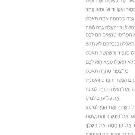
֕וֹר שֵׂ֥ה כְשָׂבִ֖ים וְשֵׂ֥ה עִזִּֽים׃
חְמ֑וּר וְאַקּ֥וֹ וְדִישֹׁ֖ן וּתְא֥וֹ וָזָֽמֶר׃
ֵרָ֖ה בַּבְּהֵמָ֑ה אֹתָ֖הּ תֹּאכֵֽלוּ׃
שָּׁפָ֜ן כִּֽי־מַעֲלֵ֧ה גֵרָ֣ה הֵ֗מָּה
א הִפְרִ֔יסוּ טְמֵאִ֥ים הֵ֖ם לָכֶֽם׃
אכֵ֔לוּ וּבְנִבְלָתָ֖ם לֹ֥א תִגָּֽעוּ׃
וֹ סְנַפִּ֥יר וְקַשְׂקֶ֖שֶׂת תֹּאכֵֽלוּ׃
ֶׂת לֹ֣א תֹאכֵ֑לוּ טָמֵ֥א ה֖וּא לָכֶֽם׃
כָּל־צִפּ֥וֹר טְהֹרָ֖ה תֹּאכֵֽלוּ׃
ם הַנֶּ֥שֶׁר וְהַפֶּ֖רֶס וְהָֽעָזְנִיָּֽה׃
֙ וְאֶת־הָ֣אַיָּ֔ה וְהַדַּיָּ֖ה לְמִינָֽהּ׃
וְאֵ֥ת כָּל־עֹרֵ֖ב לְמִינֽוֹ׃
־הַשָּׁ֑חַף וְאֶת־הַנֵּ֖ץ לְמִינֵֽהוּ׃
ס וְאֶת־הַיַּנְשׁ֖וּף וְהַתִּנְשָֽׁמֶת׃
ת וְאֶֽת־הָרָחָ֖מָה וְאֶת־הַשָּׁלָֽךְ׃
לְמִינָ֑הּ וְהַדּוּכִיפַ֖ת וְהָעֲטַלֵּֽף׃