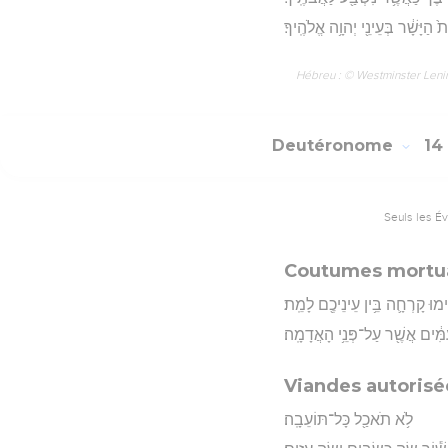
הַיָּשָׁ֔ר בְּעֵינֵ֖י יְהוָ֥ה אֱלֹהֶֽיךָ׃
Hébreu : © Westminster Lening
Deutéronome
14
Seuls les É
Coutumes mortua
ימוּ קָרְחָ֛ה בֵּ֥ין עֵינֵיכֶ֖ם לָמֵֽת׃
עַמִּ֔ים אֲשֶׁ֖ר עַל־פְּנֵ֥י הָאֲדָמָֽה׃
Viandes autorisée
לֹ֥א תֹאכַ֖ל כָּל־תּוֹעֵבָֽה׃