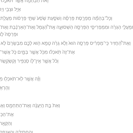
זֹ֥את הַבְּהֵמָ֖ה אֲשֶׁ֣ר תֹּאכֵ֑לוּ שׁ
אַיָּ֥ל וּצְבִ֖י וְיַ
וְכָל־בְּהֵמָ֞ה מַפְרֶ֣סֶת פַּרְסָ֗ה וְשֹׁסַ֤עַת שֶׁ֙סַע֙ שְׁתֵּ֣י פְרָס֔וֹת מַעֲלַ֥ת גּ
ַּֽעֲלֵ֣י הַגֵּרָ֔ה וּמִמַּפְרִיסֵ֥י הַפַּרְסָ֖ה הַשְּׁסוּעָ֑ה אֶֽת־הַ֠גָּמָל וְאֶת־הָאַרְנֶ֨בֶת וְאֶת־הַ
וּפַרְסָה֙ לֹ֣
וְאֶת־הַ֠חֲזִיר כִּֽי־מַפְרִ֨יס פַּרְסָ֥ה הוּא֙ וְלֹ֣א גֵרָ֔ה טָמֵ֥א ה֖וּא לָכֶ֑ם מִבְּשָׂרָם֙ לֹ֣א תֹ
אֶת־זֶה֙ תֹּֽאכְל֔וּ מִכֹּ֖ל אֲשֶׁ֣ר בַּמָּ֑יִם כֹּ֧ל אֲשֶׁר־ל֛
וְכֹ֨ל אֲשֶׁ֧ר אֵֽין־ל֛וֹ סְנַפִּ֥יר וְקַשְׂקֶ֖ש
וְזֶ֕ה אֲשֶׁ֥ר לֹֽא־תֹאכְל֖וּ מֵהֶ֑
וְהָרָאָה
וְאֵת֙ בַּ֣ת הַֽיַּעֲנָ֔ה וְאֶת־הַתַּחְמָ֖ס וְאֶת
אֶת־הַכּ֥וֹ
וְהַקָּאָ֥
וְהַ֣חֲסִידָ֔ה וְהָאֲנָפָ֖ה 