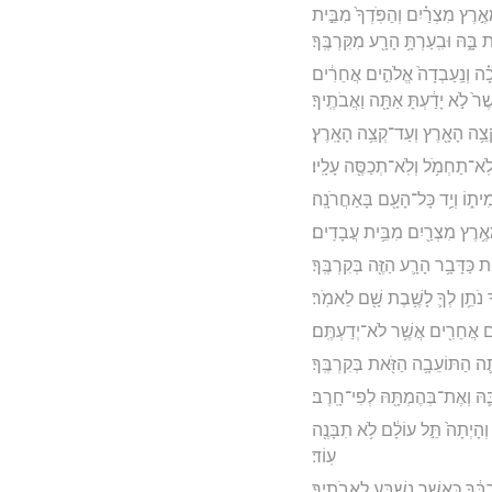
רֶץ מִצְרַ֗יִם וְהַפֹּֽדְךָ֙ מִבֵּ֣ית
בָּ֑הּ וּבִֽעַרְתָּ֥ הָרָ֖ע מִקִּרְבֶּֽךָ׃
לְכָ֗ה וְנַֽעַבְדָה֙ אֱלֹהִ֣ים אֲחֵרִ֔ים
ֶר֙ לֹ֣א יָדַ֔עְתָּ אַתָּ֖ה וַאֲבֹתֶֽיךָ׃
ְצֵ֥ה הָאָ֖רֶץ וְעַד־קְצֵ֥ה הָאָֽרֶץ׃
ֹֽא־תַחְמֹ֥ל וְלֹֽא־תְכַסֶּ֖ה עָלָֽיו׃
הֲמִית֑וֹ וְיַ֥ד כָּל־הָעָ֖ם בָּאַחֲרֹנָֽה׃
 מֵאֶ֥רֶץ מִצְרַ֖יִם מִבֵּ֥ית עֲבָדִֽים׃
ֹת כַּדָּבָ֥ר הָרָ֛ע הַזֶּ֖ה בְּקִרְבֶּֽךָ׃
ָ נֹתֵ֥ן לְךָ֛ לָשֶׁ֥בֶת שָׁ֖ם לֵאמֹֽר׃
הִ֥ים אֲחֵרִ֖ים אֲשֶׁ֥ר לֹא־יְדַעְתֶּֽם׃
תָ֛ה הַתּוֹעֵבָ֥ה הַזֹּ֖את בְּקִרְבֶּֽךָ׃
ּ וְאֶת־בְּהֶמְתָּ֖הּ לְפִי־חָֽרֶב׃
ְהָיְתָה֙ תֵּ֣ל עוֹלָ֔ם לֹ֥א תִבָּנֶ֖ה
עֽוֹד׃
ֶּ֔ךָ כַּאֲשֶׁ֥ר נִשְׁבַּ֖ע לַאֲבֹתֶֽיךָ׃