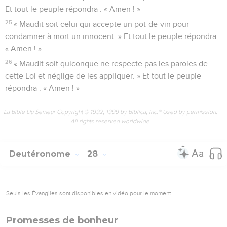
Et tout le peuple répondra : « Amen ! »
25
« Maudit soit celui qui accepte un pot-de-vin pour
condamner à mort un innocent. » Et tout le peuple répondra :
« Amen ! »
26
« Maudit soit quiconque ne respecte pas les paroles de
cette Loi et néglige de les appliquer. » Et tout le peuple
répondra : « Amen ! »
La Bible Du Semeur Copyright © 1992, 1999 by Biblica, Inc.® Used by permission.
All rights reserved worldwide.
Deutéronome
28
Seuls les Évangiles sont disponibles en vidéo pour le moment.
Promesses de bonheur