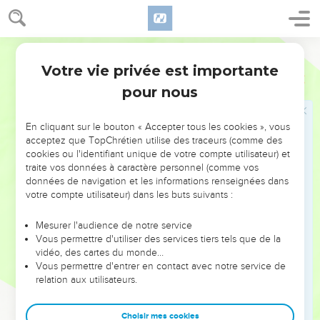
17
Tu ne fausseras pas le cours de la justice au détriment
d’un immigré, ni d’un orphelin, et tu ne prendras pas en gage
Semeur
le vêtement d’une veuve.
Votre vie privée est importante
Deutéronome
24
18
Rappelez-vous que vous avez été esclaves en Egypte, et
pour nous
que l’Eternel votre Dieu vous en a libérés ; c’est pourquoi je
vous ordonne d’agir ainsi.
En cliquant sur le bouton « Accepter tous les cookies », vous
19
Quand tu moissonneras ton champ, si tu oublies une
acceptez que TopChrétien utilise des traceurs (comme des
gerbe dans le champ, ne retourne pas pour la ramasser,
cookies ou l'identifiant unique de votre compte utilisateur) et
traite vos données à caractère personnel (comme vos
laisse-la pour l’immigré, pour l’orphelin ou la veuve, afin que
données de navigation et les informations renseignées dans
l’Eternel ton Dieu te bénisse dans tout ce que tu
votre compte utilisateur) dans les buts suivants :
entreprendras.
20
Quand tu secoueras tes oliviers, ne cueille pas ensuite ce
Mesurer l'audience de notre service
Vous permettre d'utiliser des services tiers tels que de la
qui reste aux branches, ce sera pour l’immigré, l’orphelin ou
vidéo, des cartes du monde…
la veuve.
Vous permettre d'entrer en contact avec notre service de
21
relation aux utilisateurs.
De même, quand tu vendangeras ta vigne, n’y reviens pas
pour grappiller ce qui reste, ce sera pour l’étranger,
l’orphelin ou la veuve.
Choisir mes cookies