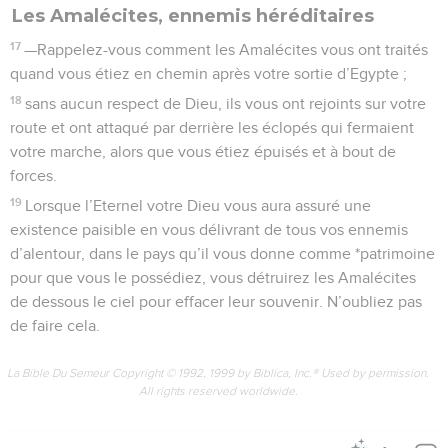
Les Amalécites, ennemis héréditaires
17
—Rappelez-vous comment les Amalécites vous ont traités
quand vous étiez en chemin après votre sortie d’Egypte ;
18
sans aucun respect de Dieu, ils vous ont rejoints sur votre
route et ont attaqué par derrière les éclopés qui fermaient
votre marche, alors que vous étiez épuisés et à bout de
forces.
19
Lorsque l’Eternel votre Dieu vous aura assuré une
existence paisible en vous délivrant de tous vos ennemis
d’alentour, dans le pays qu’il vous donne comme *patrimoine
pour que vous le possédiez, vous détruirez les Amalécites
de dessous le ciel pour effacer leur souvenir. N’oubliez pas
de faire cela.
La Bible Du Semeur Copyright © 1992, 1999 by Biblica, Inc.® Used by permission.
All rights reserved worldwide.