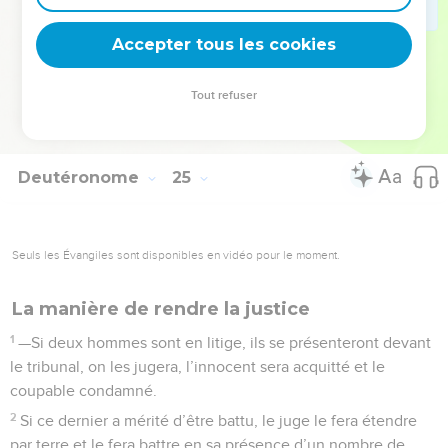
22
Rappelez-vous que vous avez été esclaves en Egypte ;
Accepter tous les cookies
c’est pourquoi je vous ordonne d’agir ainsi.
La Bible Du Semeur Copyright © 1992, 1999 by Biblica, Inc.® Used by permission.
Tout refuser
All rights reserved worldwide.
Deutéronome
25
Seuls les Évangiles sont disponibles en vidéo pour le moment.
La manière de rendre la justice
1
—Si deux hommes sont en litige, ils se présenteront devant
le tribunal, on les jugera, l’innocent sera acquitté et le
coupable condamné.
2
Si ce dernier a mérité d’être battu, le juge le fera étendre
par terre et le fera battre en sa présence d’un nombre de