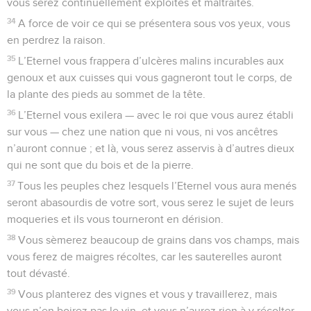
vous serez continuellement exploités et maltraités.
34
A force de voir ce qui se présentera sous vos yeux, vous
en perdrez la raison.
35
L’Eternel vous frappera d’ulcères malins incurables aux
genoux et aux cuisses qui vous gagneront tout le corps, de
la plante des pieds au sommet de la tête.
36
L’Eternel vous exilera — avec le roi que vous aurez établi
sur vous — chez une nation que ni vous, ni vos ancêtres
n’auront connue ; et là, vous serez asservis à d’autres dieux
qui ne sont que du bois et de la pierre.
37
Tous les peuples chez lesquels l’Eternel vous aura menés
seront abasourdis de votre sort, vous serez le sujet de leurs
moqueries et ils vous tourneront en dérision.
38
Vous sèmerez beaucoup de grains dans vos champs, mais
vous ferez de maigres récoltes, car les sauterelles auront
tout dévasté.
39
Vous planterez des vignes et vous y travaillerez, mais
vous n’en boirez pas le vin, et vous n’aurez rien à y récolter,