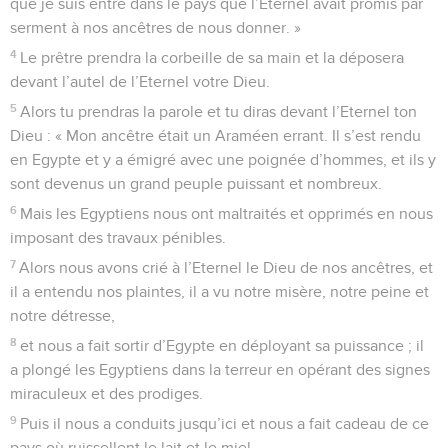
que je suis entré dans le pays que l’Eternel avait promis par
serment à nos ancêtres de nous donner. »
4
Le prêtre prendra la corbeille de sa main et la déposera
devant l’autel de l’Eternel votre Dieu.
5
Alors tu prendras la parole et tu diras devant l’Eternel ton
Dieu : « Mon ancêtre était un Araméen errant. Il s’est rendu
en Egypte et y a émigré avec une poignée d’hommes, et ils y
sont devenus un grand peuple puissant et nombreux.
6
Mais les Egyptiens nous ont maltraités et opprimés en nous
imposant des travaux pénibles.
7
Alors nous avons crié à l’Eternel le Dieu de nos ancêtres, et
il a entendu nos plaintes, il a vu notre misère, notre peine et
notre détresse,
8
et nous a fait sortir d’Egypte en déployant sa puissance ; il
a plongé les Egyptiens dans la terreur en opérant des signes
miraculeux et des prodiges.
9
Puis il nous a conduits jusqu’ici et nous a fait cadeau de ce
pays où ruissellent le lait et le miel.