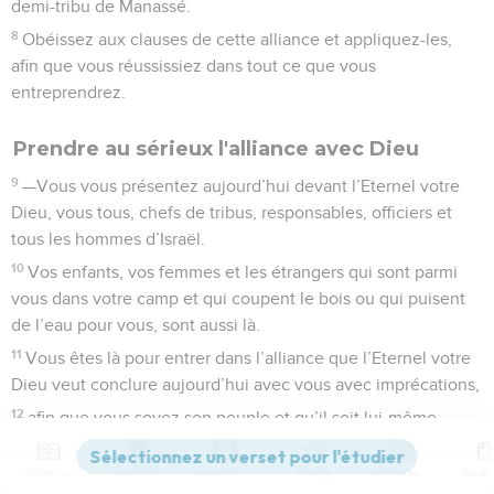
demi-tribu de Manassé.
8
Obéissez aux clauses de cette alliance et appliquez-les,
afin que vous réussissiez dans tout ce que vous
entreprendrez.
Prendre au sérieux l'alliance avec Dieu
9
—Vous vous présentez aujourd’hui devant l’Eternel votre
Dieu, vous tous, chefs de tribus, responsables, officiers et
tous les hommes d’Israël.
10
Vos enfants, vos femmes et les étrangers qui sont parmi
vous dans votre camp et qui coupent le bois ou qui puisent
de l’eau pour vous, sont aussi là.
11
Vous êtes là pour entrer dans l’alliance que l’Eternel votre
Dieu veut conclure aujourd’hui avec vous avec imprécations,
12
afin que vous soyez son peuple et qu’il soit lui-même
votre Dieu, comme il vous l’a annoncé et comme il l’a promis
par serment à vos ancêtres Abraham, Isaac et Jacob.
Contenus
Versions
Commentaires
Strong
Dictionnaire