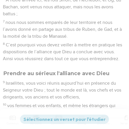
Bachan, sont venus nous attaquer, mais nous les avons
battus ;
7
nous nous sommes emparés de leur territoire et nous
l’avons donné en partage aux tribus de Ruben, de Gad, et à
la moitié de la tribu de Manassé.
8
C’est pourquoi vous devez veiller à mettre en pratique les
dispositions de l’alliance que Dieu a conclue avec vous.
Ainsi vous réussirez dans tout ce que vous entreprendrez.
Prendre au sérieux l'alliance avec Dieu
9
Israélites, vous voici réunis aujourd’hui en présence du
Seigneur votre Dieu ; tout le monde est là, vos chefs et vos
dirigeants, vos anciens et vos officiers,
10
vos femmes et vos enfants, et même les étrangers qui
vivent parmi vous dans le camp, et qui sont chargés de
couper du bois ou de puiser de l’eau pour vous.
Contenus
Versions
Commentaires
Strong
Dictionnaire
11
Le Seigneur votre Dieu conclut maintenant une alliance