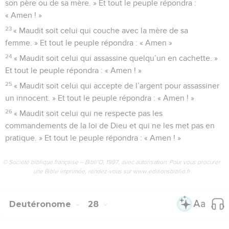
son père ou de sa mère. » Et tout le peuple répondra :
« Amen ! »
23
« Maudit soit celui qui couche avec la mère de sa
femme. » Et tout le peuple répondra : « Amen »
24
« Maudit soit celui qui assassine quelqu’un en cachette. »
Et tout le peuple répondra : « Amen ! »
25
« Maudit soit celui qui accepte de l’argent pour assassiner
un innocent. » Et tout le peuple répondra : « Amen ! »
26
« Maudit soit celui qui ne respecte pas les
commandements de la loi de Dieu et qui ne les met pas en
pratique. » Et tout le peuple répondra : « Amen ! »
© Société biblique française – Bibli’O, 1997, avec autorisation. Pour vous procurer
une Bible imprimée, rendez-vous sur www.editionsbiblio.fr
Deutéronome
28