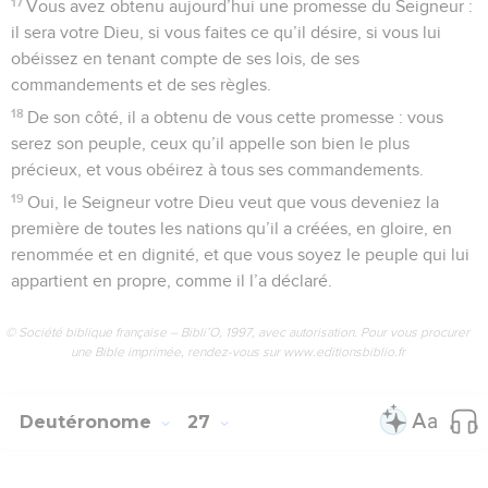
17
Vous avez obtenu aujourd’hui une promesse du Seigneur :
il sera votre Dieu, si vous faites ce qu’il désire, si vous lui
obéissez en tenant compte de ses lois, de ses
commandements et de ses règles.
18
De son côté, il a obtenu de vous cette promesse : vous
serez son peuple, ceux qu’il appelle son bien le plus
précieux, et vous obéirez à tous ses commandements.
19
Oui, le Seigneur votre Dieu veut que vous deveniez la
première de toutes les nations qu’il a créées, en gloire, en
renommée et en dignité, et que vous soyez le peuple qui lui
appartient en propre, comme il l’a déclaré.
© Société biblique française – Bibli’O, 1997, avec autorisation. Pour vous procurer
une Bible imprimée, rendez-vous sur www.editionsbiblio.fr
Deutéronome
27