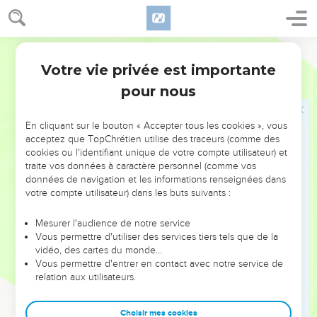
d’une veuve.
18
Souvenez-vous que vous avez été esclaves en Égypte et
que le Seigneur votre Dieu vous a libérés. C’est pour cela
Français Courant
que je vous ordonne de mettre en pratique ces
Votre vie privée est importante
Deutéronome
24
commandements.
pour nous
19
Lorsque vous moissonnerez, si vous avez oublié une
gerbe dans le champ, vous ne retournerez pas la prendre ;
En cliquant sur le bouton « Accepter tous les cookies », vous
vous la laisserez pour les étrangers, les orphelins et les
acceptez que TopChrétien utilise des traceurs (comme des
veuves. Alors le Seigneur votre Dieu vous bénira dans tout
cookies ou l'identifiant unique de votre compte utilisateur) et
traite vos données à caractère personnel (comme vos
ce que vous entreprendrez.
données de navigation et les informations renseignées dans
20
De même, lorsque vous récolterez les olives, vous ne
votre compte utilisateur) dans les buts suivants :
passerez pas une seconde fois pour recueillir les fruits
oubliés ; vous les laisserez pour les étrangers, les orphelins
Mesurer l'audience de notre service
Vous permettre d'utiliser des services tiers tels que de la
et les veuves.
vidéo, des cartes du monde…
21
Enfin, lorsque vous vendangerez, vous ne repasserez pas
Vous permettre d'entrer en contact avec notre service de
relation aux utilisateurs.
dans la vigne pour ramasser les grappes oubliées ; vous les
laisserez pour les étrangers, les orphelins et les veuves.
Choisir mes cookies
22
Souvenez-vous que vous avez été esclaves en Égypte.