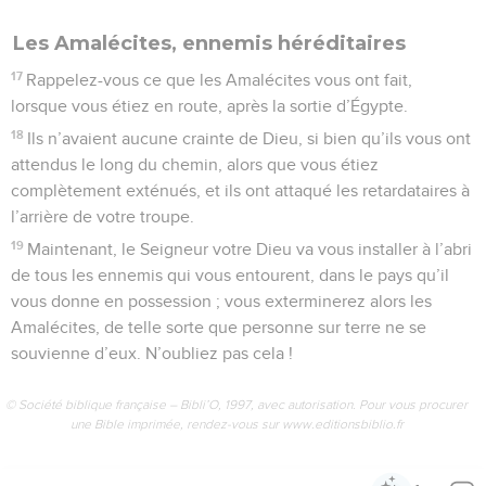
Les Amalécites, ennemis héréditaires
17
Rappelez-vous ce que les Amalécites vous ont fait,
lorsque vous étiez en route, après la sortie d’Égypte.
18
Ils n’avaient aucune crainte de Dieu, si bien qu’ils vous ont
attendus le long du chemin, alors que vous étiez
complètement exténués, et ils ont attaqué les retardataires à
l’arrière de votre troupe.
19
Maintenant, le Seigneur votre Dieu va vous installer à l’abri
de tous les ennemis qui vous entourent, dans le pays qu’il
vous donne en possession ; vous exterminerez alors les
Amalécites, de telle sorte que personne sur terre ne se
souvienne d’eux. N’oubliez pas cela !
© Société biblique française – Bibli’O, 1997, avec autorisation. Pour vous procurer
une Bible imprimée, rendez-vous sur www.editionsbiblio.fr