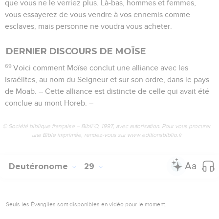
que vous ne le verriez plus. Là-bas, hommes et femmes,
vous essayerez de vous vendre à vos ennemis comme
esclaves, mais personne ne voudra vous acheter.
DERNIER DISCOURS DE MOÏSE
69
Voici comment Moïse conclut une alliance avec les
Israélites, au nom du Seigneur et sur son ordre, dans le pays
de Moab. – Cette alliance est distincte de celle qui avait été
conclue au mont Horeb. –
© Société biblique française – Bibli’O, 1997, avec autorisation. Pour vous procurer
une Bible imprimée, rendez-vous sur www.editionsbiblio.fr
Deutéronome
29
Seuls les Évangiles sont disponibles en vidéo pour le moment.