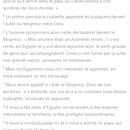
que je suis arrivé dans le pays qu’il avait promis à nos
ancêtres de nous donner. »
4
Le prêtre prendra la corbeille apportée et la placera devant
l’autel du Seigneur votre Dieu.
5
L’homme prononcera alors cette déclaration devant le
Seigneur : « Mon ancêtre était un Araméen errant ; il s’est
rendu en Égypte et y a d’abord séjourné avec le petit groupe
de gens qui l’accompagnaient. Ceux-ci ont formé par la suite
une grande nation, puissante et nombreuse.
6
Mais les Égyptiens nous ont maltraités et opprimés, en
nous imposant un dur esclavage.
7
Nous avons appelé à l’aide le Seigneur, Dieu de nos
ancêtres ; il a entendu nos cris et il a vu combien nous étions
maltraités, brutalisés et opprimés.
8
Il nous a fait sortir d’Égypte, en recourant à des exploits
irrésistibles et terrifiants, à des prodiges extraordinaires.
9
Il nous a conduits jusqu’ici et il nous a donné ce pays, qui
regorge de lait et de miel.