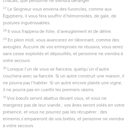
chacals, que personne ne viendra déranger.
27
Le Seigneur vous enverra des furoncles, comme aux
Égyptiens, il vous fera souffrir d’hémorroïdes, de gale, de
pustules inguérissables.
28
Il vous frappera de folie, d’aveuglement et de délire.
29
En plein midi, vous avancerez en tâtonnant, comme des
aveugles. Aucune de vos entreprises ne réussira, vous serez
sans cesse exploités et dépouillés, et personne ne viendra à
votre secours.
30
Lorsque l’un de vous se fiancera, quelqu’un d’autre
couchera avec sa fiancée. Si un autre construit une maison, il
ne pourra pas l’habiter. Si un autre encore plante une vigne,
il ne pourra pas en cueillir les premiers raisins.
31
Vos bœufs seront abattus devant vous, et vous ne
mangerez pas de leur viande ; vos ânes seront volés en votre
présence, et vous ne pourrez pas les récupérer ; des
ennemis s’empareront de vos brebis, et personne ne viendra
à votre secours.