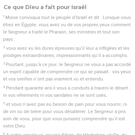
Ce que Dieu a fait pour Israël
1
Moïse convoqua tout le peuple d’Israël et dit : Lorsque vous
étiez en Égypte, vous avez vu de vos propres yeux comment
le Seigneur a traité le Pharaon, ses ministres et tout son
pays :
2
vous avez vu les dures épreuves qu’il leur a infligées et les
prodiges extraordinaires, impressionnants qu’il a accomplis.
3
Pourtant, jusqu’à ce jour, le Seigneur ne vous a pas accordé
un esprit capable de comprendre ce qui se passait : vos yeux
et vos oreilles n’ont pas vraiment vu et entendu.
4
Pendant quarante ans il vous a conduits à travers le désert ;
ni vos vêtements ni vos sandales ne se sont usés,
5
et vous n’avez pas eu besoin de pain pour vous nourrir, ni
de vin ou de bière pour vous désaltérer. Le Seigneur a pris
soin de vous, pour que vous puissiez comprendre qu’il est
votre Dieu.
6
A notre arrivée ici, les rois Sihon, de Hèchebon, et Og, du