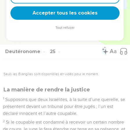
C’est pour cela que je vous ordonne de mettre en pratique
Accepter tous les cookies
ces commandements.
© Société biblique française – Bibli’O, 1997, avec autorisation. Pour vous procurer
Tout refuser
une Bible imprimée, rendez-vous sur www.editionsbiblio.fr
Deutéronome
25
Seuls les Évangiles sont disponibles en vidéo pour le moment.
La manière de rendre la justice
1
Supposons que deux Israélites, à la suite d’une querelle, se
présentent devant un tribunal pour être jugés ; l’un est
déclaré innocent et l’autre coupable.
2
Si le coupable est condamné à recevoir un certain nombre
de coups, le juge le fera étendre par terre en sa présence, et