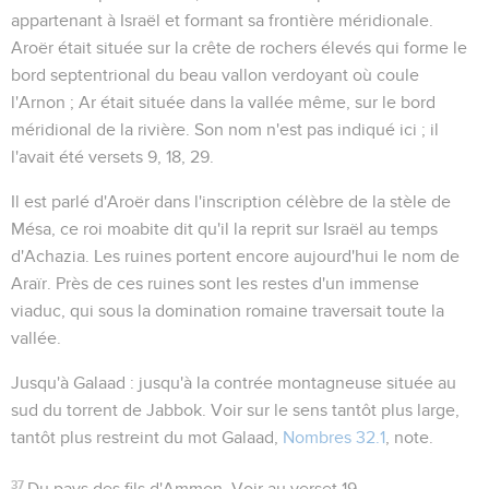
appartenant à Israël et formant sa frontière méridionale.
Aroër était située sur la crête de rochers élevés qui forme le
bord septentrional du beau vallon verdoyant où coule
l'Arnon ; Ar était située dans la vallée même, sur le bord
méridional de la rivière. Son nom n'est pas indiqué ici ; il
l'avait été versets 9, 18, 29.
Il est parlé d'Aroër dans l'inscription célèbre de la stèle de
Mésa, ce roi moabite dit qu'il la reprit sur Israël au temps
d'Achazia. Les ruines portent encore aujourd'hui le nom de
Araïr. Près de ces ruines sont les restes d'un immense
viaduc, qui sous la domination romaine traversait toute la
vallée.
Jusqu'à Galaad
: jusqu'à la contrée montagneuse située au
sud du torrent de Jabbok. Voir sur le sens tantôt plus large,
tantôt plus restreint du mot Galaad,
Nombres 32.1
, note.
37
Du pays des fils d'Ammon
. Voir au verset 19.