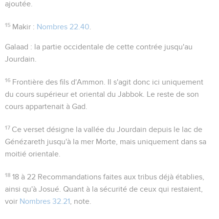
ajoutée.
15
Makir
:
Nombres 22.40
.
Galaad
: la partie occidentale de cette contrée jusqu'au
Jourdain.
16
Frontière des fils d'Ammon
. Il s'agit donc ici uniquement
du cours supérieur et oriental du Jabbok. Le reste de son
cours appartenait à Gad.
17
Ce verset désigne la vallée du Jourdain depuis le lac de
Génézareth jusqu'à la mer Morte, mais uniquement dans sa
moitié orientale.
18
18 à 22
Recommandations faites aux tribus déjà établies,
ainsi qu'à Josué. Quant à la sécurité de ceux qui restaient,
voir
Nombres 32.21
, note.