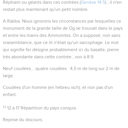
Réphaïm
ou
géants
dans ces contrées (
Genèse 14.5
) ; il n'en
restait plus maintenant qu'un petit nombre.
A Rabba
. Nous ignorons les circonstances par lesquelles ce
monument de la grande taille de Og se trouvait dans le pays
et entre les mains des Ammonites. On a supposé, non sans
vraisemblance, que ce lit n'était qu'un sarcophage. Le mot
qui signifie
fer
désigne probablement ici du
basalte
, pierre
très abondante dans cette contrée ; voir à
8.9
.
Neuf coudées... quatre coudées
: 4,5 m de long sur 2 m de
large.
Coudées d'un homme
(en hébreu
isch
), et non pas d'un
enfant.
12
12 à 17
Répartition du pays conquis.
Reprise du discours.