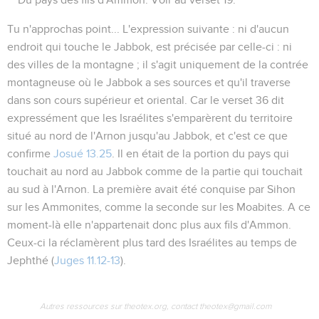
Tu n'approchas point...
L'expression suivante :
ni d'aucun
endroit qui touche le Jabbok
, est précisée par celle-ci :
ni
des villes de la montagne
; il s'agit uniquement de la contrée
montagneuse où le Jabbok a ses sources et qu'il traverse
dans son cours supérieur et oriental. Car le verset 36 dit
expressément que les Israélites s'emparèrent du territoire
situé au nord de l'Arnon
jusqu'au Jabbok
, et c'est ce que
confirme
Josué 13.25
. Il en était de la portion du pays qui
touchait au nord au Jabbok comme de la partie qui touchait
au sud à l'Arnon. La première avait été conquise par Sihon
sur les Ammonites, comme la seconde sur les Moabites. A ce
moment-là elle n'appartenait donc plus aux fils d'Ammon.
Ceux-ci la réclamèrent plus tard des Israélites au temps de
Jephthé (
Juges 11.12-13
).
Autres ressources sur theotex.org, contact theotex@gmail.com