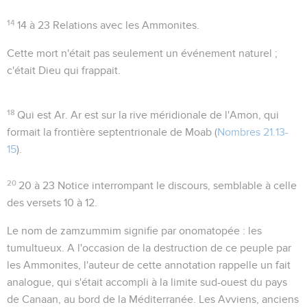
14
14 à 23
Relations avec les Ammonites.
Cette mort n'était pas seulement un événement naturel ;
c'était Dieu qui frappait.
18
Qui est Ar
. Ar est sur la rive méridionale de l'Amon, qui
formait la frontière septentrionale de Moab (
Nombres 21.13-
15
).
20
20 à 23
Notice interrompant le discours, semblable à celle
des versets 10 à 12.
Le nom de
zamzummim
signifie par onomatopée :
les
tumultueux
. A l'occasion de la destruction de ce peuple par
les Ammonites, l'auteur de cette annotation rappelle un fait
analogue, qui s'était accompli à la limite sud-ouest du pays
de Canaan, au bord de la Méditerranée. Les Avviens, anciens