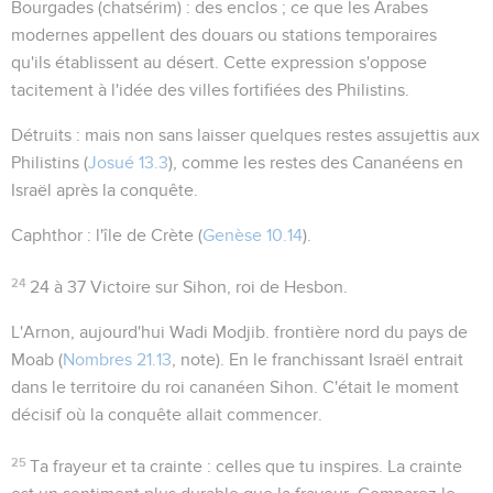
Bourgades
(
chatsérim
) : des enclos ; ce que les Arabes
modernes appellent des
douars
ou stations temporaires
qu'ils établissent au désert. Cette expression s'oppose
tacitement à l'idée des villes fortifiées des Philistins.
Détruits
: mais non sans laisser quelques restes assujettis aux
Philistins (
Josué 13.3
), comme les restes des Cananéens en
Israël après la conquête.
Caphthor
: l'île de Crète (
Genèse 10.14
).
24
24 à 37
Victoire sur Sihon, roi de Hesbon.
L'Arnon
, aujourd'hui Wadi Modjib. frontière nord du pays de
Moab (
Nombres 21.13
, note). En le franchissant Israël entrait
dans le territoire du roi cananéen Sihon. C'était le moment
décisif où la conquête allait commencer.
25
Ta frayeur et ta crainte
: celles que tu inspires. La crainte