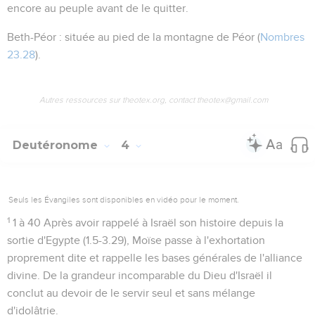
encore au peuple avant de le quitter.
Beth-Péor
: située au pied de la montagne de Péor (
Nombres
23.28
).
Autres ressources sur theotex.org, contact theotex@gmail.com
Deutéronome
4
Seuls les Évangiles sont disponibles en vidéo pour le moment.
1
1 à 40
Après avoir rappelé à Israël son histoire depuis la
sortie d'Egypte (
1.5-3.29
), Moïse passe à l'exhortation
proprement dite et rappelle les bases générales de l'alliance
divine. De la grandeur incomparable du Dieu d'Israël il
conclut au devoir de le servir seul et sans mélange
d'idolâtrie.