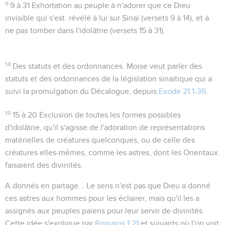
9
9 à 31
Exhortation au peuple à n'adorer que ce Dieu
invisible qui s'est. révélé à lui sur Sinaï (versets 9 à 14), et à
ne pas tomber dans l'idolâtrie (versets 15 à 31).
14
Des statuts et des ordonnances
. Moïse veut parler des
statuts et des ordonnances de la législation sinaïtique qui a
suivi la promulgation du Décalogue, depuis
Exode 21.1-36
.
15
15 à 20
Exclusion de toutes les formes possibles
d'idolâtrie, qu'il s'agisse de l'adoration de représentations
matérielles de créatures quelconques, ou de celle des
créatures elles-mêmes, comme les astres, dont les Orientaux
faisaient des divinités.
A donnés en partage...
Le sens n'est pas que Dieu a donné
ces astres aux hommes pour les éclairer, mais qu'il les a
assignés aux peuples païens pour leur servir de divinités.
Cette idée s'explique par
Romains 1.21
et suivants où l'on voit