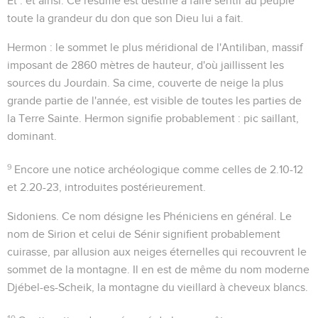
Et
: et ainsi. Ce résumé est destiné à faire sentir au peuple
toute la grandeur du don que son Dieu lui a fait.
Hermon
: le sommet le plus méridional de l'Antiliban, massif
imposant de 2860 mètres de hauteur, d'où jaillissent les
sources du Jourdain. Sa cime, couverte de neige la plus
grande partie de l'année, est visible de toutes les parties de
la Terre Sainte.
Hermon
signifie probablement : pic saillant,
dominant.
9
Encore une notice archéologique comme celles de
2.10-12
et
2.20-23
, introduites postérieurement.
Sidoniens
. Ce nom désigne les Phéniciens en général. Le
nom de
Sirion
et celui de
Sénir
signifient probablement
cuirasse
, par allusion aux neiges éternelles qui recouvrent le
sommet de la montagne. Il en est de même du nom moderne
Djébel-es-Scheik
, la montagne du vieillard à cheveux blancs.
10