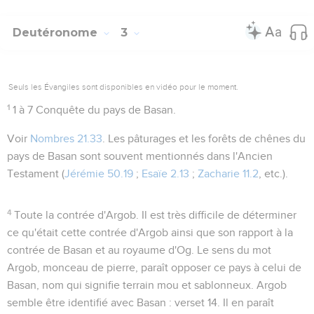
Deutéronome
3
Seuls les Évangiles sont disponibles en vidéo pour le moment.
1
1 à 7
Conquête du pays de Basan.
Voir
Nombres 21.33
. Les pâturages et les forêts de chênes du
pays de Basan sont souvent mentionnés dans l'Ancien
Testament (
Jérémie 50.19
;
Esaïe 2.13
;
Zacharie 11.2
, etc.).
4
Toute la contrée d'Argob
. Il est très difficile de déterminer
ce qu'était cette contrée d'Argob ainsi que son rapport à la
contrée de Basan et au royaume d'Og. Le sens du mot
Argob,
monceau de pierre
, paraît opposer ce pays à celui de
Basan, nom qui signifie
terrain mou et sablonneux
. Argob
semble être identifié avec Basan : verset 14. Il en paraît