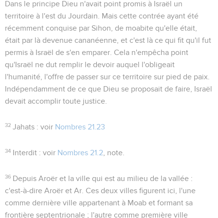
Dans le principe Dieu n'avait point promis à Israël un
territoire à l'est du Jourdain. Mais cette contrée ayant été
récemment conquise par Sihon, de moabite qu'elle était,
était par là devenue cananéenne, et c'est là ce qui fit qu'il fut
permis à Israël de s'en emparer. Cela n'empêcha point
qu'Israël ne dut remplir le devoir auquel l'obligeait
l'humanité, l'offre de passer sur ce territoire sur pied de paix.
Indépendamment de ce que Dieu se proposait de faire, Israël
devait accomplir toute justice.
32
Jahats
: voir
Nombres 21.23
34
Interdit
: voir
Nombres 21.2
, note.
36
Depuis Aroër et la ville qui est au milieu de la vallée
:
c'est-à-dire Aroër et Ar. Ces deux villes figurent ici, l'une
comme dernière ville appartenant à Moab et formant sa
frontière septentrionale ; l'autre comme première ville