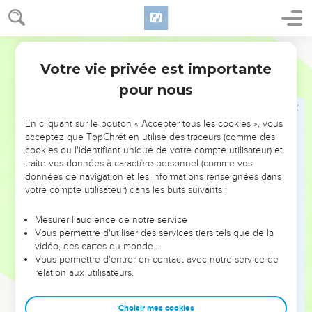
37
Contre moi aussi
. Sans doute la condamnation de Moïse,
Bible annotée
dont il parle ici lui-même, n'eut pas lieu à la même occasion
Votre vie privée est importante
et dans le même moment, mais trente-huit ans plus tard
Deutéronome
1
pour nous
seulement. S'il la rappelle, c'est qu'elle lui attira la même
peine que celle dont furent frappés tous les autres Israélites,
et qu'elle eut une cause semblable, le manque de foi. On
En cliquant sur le bouton « Accepter tous les cookies », vous
acceptez que TopChrétien utilise des traceurs (comme des
sent parfaitement que, par la relation établie ici entre ces
cookies ou l'identifiant unique de votre compte utilisateur) et
deux faits, le peuple doit comprendre que lui aussi il a
traite vos données à caractère personnel (comme vos
contribué à cette défaillance de foi de ses chefs, résultat de
données de navigation et les informations renseignées dans
votre compte utilisateur) dans les buts suivants :
la lassitude et de l'irritation produites chez eux par son
incrédulité persistante. C'est donc avec raison qu'il peut dire
Mesurer l'audience de notre service
: L'Eternel s'irrita contre moi
à cause de vous
!
Vous permettre d'utiliser des services tiers tels que de la
vidéo, des cartes du monde…
Vous permettre d'entrer en contact avec notre service de
relation aux utilisateurs.
46
Le temps que vous y avez séjourné
. Ces mots semblent
Choisir mes cookies
superflus ; ils rappellent ce temps comme quelque chose de