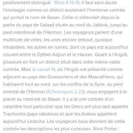
positivement distingué :
1Rois 4.13-19
. Il faut sans doute
l'envisager comme un district avoisinant l'immense contrée
qui portait le nom de Basan. Celle-ci s'étendait depuis la
partie du pays de Galaad située au nord du Jabbok, jusqu'au
pied méridional de l'Hermon. Les voyageurs parlent d'une
multitude de villes, les unes encore debout, quoique
inhabitées, les autres en ruines, dont ce pays est aujourd'hui
couvert entre le Djébel-Adjlun et le Hauran. Quant à l'Argob,
plusieurs en font un district situé dans cette même vaste
contrée. Mais
le verset 14
, où l'Argob est présenté comme
adjacent au pays des Guessuriens et des Maacathiens, qui
habitaient tout au nord, sur les confins de la Syrie, au pied
oriental de l'Hermon (
1Chroniques 2.23
), nous engagent à le
placer au nord-est du Basan. Il y a là une contrée d'un
caractère tout particulier que les Grecs ont plus tard appelée
Trachonitis (pays raboteux) et que les Arabes appellent
aujourd'hui Ledscha. Les voyageurs nous donnent de cette
contrée les descriptions les plus curieuses. Ainsi Porter :