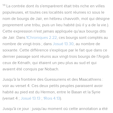
14
La contrée dont ils s'emparèrent était très riche en villes
populeuses, et toutes ces localités sont réunies ici sous le
nom de
bourgs de Jaïr
, en hébreu
chavvoth
, mot qui désigne
proprement une tribu, puis un lieu habité (où il y a de la vie.).
Cette expression n'est jamais appliquée qu'aux bourgs dits
de Jaïr. Dans
1Chroniques 2.22
, ces bourgs sont comptés au
nombre de vingt-trois ; dans
Josué 13.30
, au nombre de
soixante. Cette différence s'explique par le fait que dans ce
dernier passage sont réunis aux vingt-trois bourgs de l'Argob
ceux de Kénath, qui étaient un peu plus au sud et qui
avaient été conquis par Nobach.
Jusqu'à la frontière des Guessuriens et des Maacathiens
:
voir au verset 4. Ces deux petits peuples paraissent avoir
habité au pied est du Hermon, entre le Basan et la Syrie
(verset 4 ;
Josué 13.13
;
1Rois 4.13
).
Jusqu'à ce jour
: jusqu'au moment où cette annotation a été