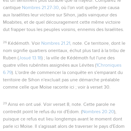
est un sentiment plus durable que la frayeur. Comparez le
cantique
Nombres 21.27-30
, où l'on voit quelle joie causa
aux Israélites leur victoire sur Sihon, jadis vainqueur des
Moabites, et de quel découragement cette même victoire
dut frapper tous les peuples voisins, ennemis des Israélites.
26
Kédémoth
. Voir
Nombres 21.21
, note. Ce territoire, dont le
nom signifie
quartiers orientaux
, échut plus tard à la tribu de
Ruben (
Josué 13.18
) ; la ville de Kédémoth fut l'une des
quatre villes rubénites assignées aux Lévites (
1Chroniques
6.79
). L'ordre de commencer la conquête en s'emparant du
territoire de Sihon n'excluait pas une démarche préalable
comme celle que Moïse raconte ici ; voir à verset 30.
29
Ainsi en ont usé
. Voir verset 8, note. Cette parole ne
contredit point le refus du roi d'Edom. (
Nombres 20.20
),
puisque ce refus eut lieu longtemps avant le moment dont
parle ici Moïse. Il s'agissait alors de traverser le pays d'Edom