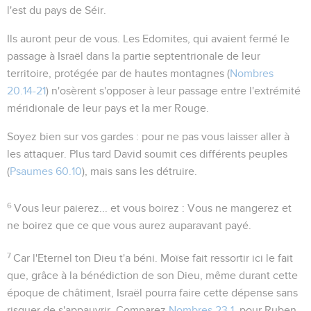
l'est du pays de Séir.
Ils auront peur de vous
. Les Edomites, qui avaient fermé le
passage à Israël dans la partie septentrionale de leur
territoire, protégée par de hautes montagnes (
Nombres
20.14-21
) n'osèrent s'opposer à leur passage entre l'extrémité
méridionale de leur pays et la mer Rouge.
Soyez bien sur vos gardes
: pour ne pas vous laisser aller à
les attaquer. Plus tard David soumit ces différents peuples
(
Psaumes 60.10
), mais sans les détruire.
6
Vous leur paierez... et vous boirez
: Vous ne mangerez et
ne boirez que ce que vous aurez auparavant payé.
7
Car l'Eternel ton Dieu t'a béni
. Moïse fait ressortir ici le fait
que, grâce à la bénédiction de son Dieu, même durant cette
époque de châtiment, Israël pourra faire cette dépense sans
risquer de s'appauvrir. Comparez
Nombres 23.1
, pour Ruben.