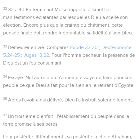
32
32 à 40
En terminant Moïse rappelle à Israël les
manifestations éclatantes par lesquelles Dieu a scellé son
élection. Encore plus que la crainte du châtiment, cette
pensée finale doit rendre inébranlable sa fidélité à son Dieu.
33
Demeurer en vie
. Comparez
Exode 33.20
;
Deutéronome
5.24-25
;
Juges 13.22
. Pour l'homme pécheur, la présence de
Dieu est un feu consumant.
34
Essayé
. Nul autre dieu n'a même essayé de faire pour son
peuple ce que Dieu a fait pour le sien en le retirant d'Egypte.
35
Après l'avoir ainsi délivré, Dieu l'a instruit solennellement.
37
Un troisième bienfait : l'établissement du peuple dans la
terre promise à ses pères.
Leur postérité
, littéralement :
sa
postérité ; celle d'Abraham,