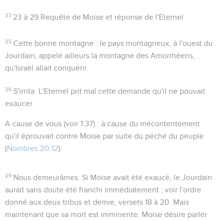
23
23 à 29
Requête de Moïse et réponse de l'Eternel.
25
Cette bonne montagne
: le pays montagneux, à l'ouest du
Jourdain, appelé ailleurs
la montagne des Amorrhéens
,
qu'Israël allait conquérir.
26
S'irrita
. L'Eternel prit mal cette demande qu'il ne pouvait
exaucer.
A cause de vous
(voir
1.37
) : à cause du mécontentement
qu'il éprouvait contre Moïse par suite du péché du peuple
(
Nombres 20.12
).
29
Nous demeurâmes
. Si Moïse avait été exaucé, le Jourdain
aurait sans doute été franchi immédiatement : voir l'ordre
donné aux deux tribus et demie, versets 18 à 20. Mais
maintenant que sa mort est imminente, Moïse désire parler