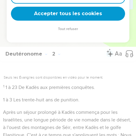
bien connu et douloureusement senti. Voir une locution
Accepter tous les cookies
pareille
9.25
.
Tout refuser
Autres ressources sur theotex.org, contact theotex@gmail.com
Deutéronome
2
Seuls les Évangiles sont disponibles en vidéo pour le moment.
1
1 à 23
De Kadès aux premières conquêtes.
1 à 3
Les trente-huit ans de punition.
Après un séjour prolongé à Kadès commença pour les
Israélites, une longue période de vie nomade dans le désert,
à l'ouest des montagnes de Séir, entre Kadès et le golfe
Elanitique. C'est à ce temps que s'appliquent les mots :
Nous