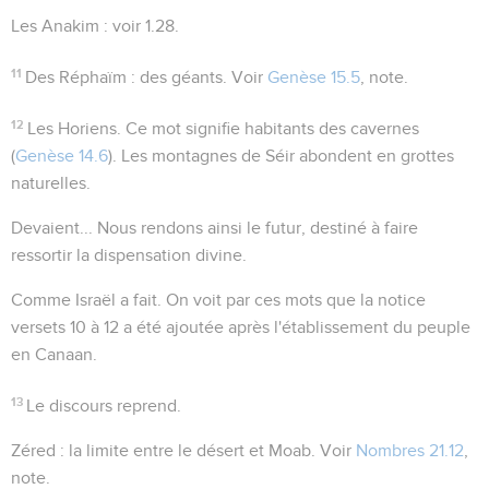
Les Anakim
: voir
1.28
.
11
Des Réphaïm
: des géants. Voir
Genèse 15.5
, note.
12
Les Horiens
. Ce mot signifie habitants des cavernes
(
Genèse 14.6
). Les montagnes de Séir abondent en grottes
naturelles.
Devaient...
Nous rendons ainsi le futur, destiné à faire
ressortir la dispensation divine.
Comme Israël a fait
. On voit par ces mots que la notice
versets 10 à 12 a été ajoutée après l'établissement du peuple
en Canaan.
13
Le discours reprend.
Zéred
: la limite entre le désert et Moab. Voir
Nombres 21.12
,
note.