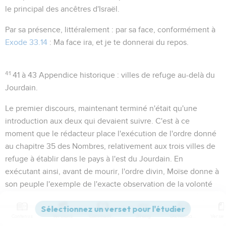
le principal des ancêtres d'Israël.
Par sa présence
, littéralement :
par sa face
, conformément à
Exode 33.14
:
Ma face ira, et je te donnerai du repos
.
41
41 à 43
Appendice historique : villes de refuge au-delà du
Jourdain.
Le premier discours, maintenant terminé n'était qu'une
introduction aux deux qui devaient suivre. C'est à ce
moment que le rédacteur place l'exécution de l'ordre donné
au chapitre 35 des Nombres, relativement aux trois villes de
refuge à établir dans le pays à l'est du Jourdain. En
exécutant ainsi, avant de mourir, l'ordre divin, Moïse donne à
son peuple l'exemple de l'exacte observation de la volonté
divine et sanctionne par ce dernier acte d'obéissance la prise
de possession de ce territoire déjà conquis au-delà du
Contenus
Versions
Commentaires
Strong
Dictionnaire
Jourdain.