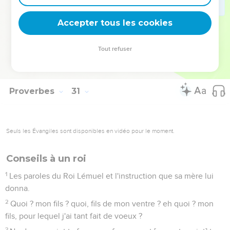
Roi, devant qui personne ne peut subsister.
32
Si tu t'es porté follement en t'élevant, et si tu as mal
Accepter tous les cookies
pensé, mets ta main sur la bouche.
33
Comme celui qui bat le lait, en fait sortir le beurre ; et celui
Tout refuser
qui presse le nez, en fait sortir le sang ; ainsi celui qui presse
la colère, excite la querelle.
Proverbes
31
Seuls les Évangiles sont disponibles en vidéo pour le moment.
Conseils à un roi
1
Les paroles du Roi Lémuel et l'instruction que sa mère lui
donna.
2
Quoi ? mon fils ? quoi, fils de mon ventre ? eh quoi ? mon
fils, pour lequel j'ai tant fait de voeux ?
3