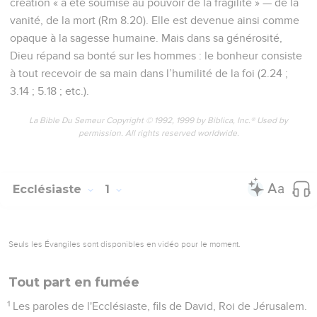
création « a été soumise au pouvoir de la fragilité » — de la
vanité, de la mort (Rm 8.20). Elle est devenue ainsi comme
opaque à la sagesse humaine. Mais dans sa générosité,
Dieu répand sa bonté sur les hommes : le bonheur consiste
à tout recevoir de sa main dans l’humilité de la foi (2.24 ;
3.14 ; 5.18 ; etc.).
La Bible Du Semeur Copyright © 1992, 1999 by Biblica, Inc.® Used by
permission. All rights reserved worldwide.
Ecclésiaste
1
Seuls les Évangiles sont disponibles en vidéo pour le moment.
Tout part en fumée
1
Les paroles de l'Ecclésiaste, fils de David, Roi de Jérusalem.