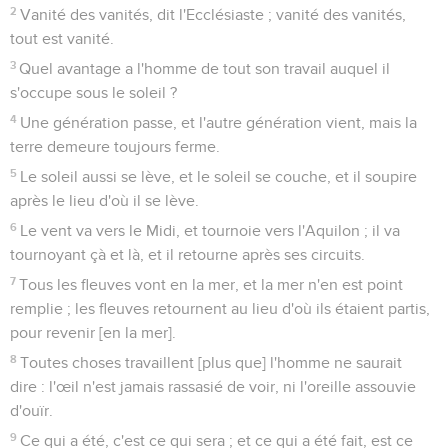
2
Vanité des vanités, dit l'Ecclésiaste ; vanité des vanités,
tout est vanité.
3
Quel avantage a l'homme de tout son travail auquel il
s'occupe sous le soleil ?
4
Une génération passe, et l'autre génération vient, mais la
terre demeure toujours ferme.
5
Le soleil aussi se lève, et le soleil se couche, et il soupire
après le lieu d'où il se lève.
6
Le vent va vers le Midi, et tournoie vers l'Aquilon ; il va
tournoyant çà et là, et il retourne après ses circuits.
7
Tous les fleuves vont en la mer, et la mer n'en est point
remplie ; les fleuves retournent au lieu d'où ils étaient partis,
pour revenir [en la mer].
8
Toutes choses travaillent [plus que] l'homme ne saurait
dire : l'œil n'est jamais rassasié de voir, ni l'oreille assouvie
d'ouïr.
9
Ce qui a été, c'est ce qui sera ; et ce qui a été fait, est ce