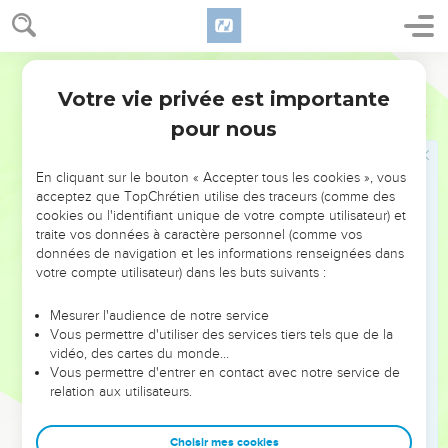
pour la servante quand elle hérite de sa maîtresse.
24
Il y a quatre choses très-petites en la terre qui toutefois
Martin
sont bien sages et bien avisées :
Votre vie privée est importante
25
Proverbes
30
Les fourmis, qui sont un peuple faible, et qui néanmoins
pour nous
préparent durant l'été leur nourriture.
26
Les lapins, qui sont un peuple sans force, et qui
En cliquant sur le bouton « Accepter tous les cookies », vous
néanmoins font leurs maisons dans les rochers ;
acceptez que TopChrétien utilise des traceurs (comme des
27
Les sauterelles, qui n'ont point de Roi, et qui toutefois
cookies ou l'identifiant unique de votre compte utilisateur) et
traite vos données à caractère personnel (comme vos
vont toutes par bandes.
données de navigation et les informations renseignées dans
28
L'araignée, qui saisit [les mouches] avec ses pieds, et qui
votre compte utilisateur) dans les buts suivants :
est pourtant dans les palais des Rois.
Mesurer l'audience de notre service
29
Il y a trois choses qui ont un beau marcher, même quatre,
Vous permettre d'utiliser des services tiers tels que de la
qui ont une belle démarche :
vidéo, des cartes du monde…
30
Vous permettre d'entrer en contact avec notre service de
Le lion, qui est le plus fort d'entre les bêtes, et qui ne
relation aux utilisateurs.
tourne point en arrière pour la rencontre de qui que ce soit ;
31
[Le cheval], qui a les flancs bien troussés ; le bouc ; et le
Choisir mes cookies