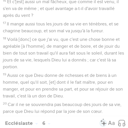
16
Et c'[est] aussi un mal fâcheux, que comme il est venu, il
s'en va de même ; et quel avantage a-t-il d'avoir travaillé
après du vent ?
17
Il mange aussi tous les jours de sa vie en ténèbres, et se
chagrine beaucoup, et son mal va jusqu'à la fureur.
18
Voilà [donc] ce que j'ai vu, que c'est une chose bonne et
agréable [à l'homme], de manger et de boire, et de jouir du
bien de tout son travail qu'il aura fait sous le soleil, durant les
jours de sa vie, lesquels Dieu lui a donnés ; car c'est là sa
portion.
19
Aussi ce que Dieu donne de richesses et de biens à un
homme, quel qu'il soit, [et] dont il le fait maître, pour en
manger, et pour en prendre sa part, et pour se réjouir de son
travail, c'est là un don de Dieu.
20
Car il ne se souviendra pas beaucoup des jours de sa vie,
parce que Dieu lui répond par la joie de son cœur.
Ecclésiaste
6