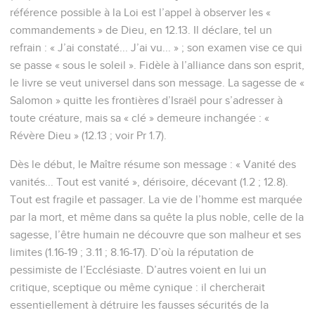
référence possible à la Loi est l’appel à observer les «
commandements » de Dieu, en 12.13. Il déclare, tel un
refrain : « J’ai constaté... J’ai vu... » ; son examen vise ce qui
se passe « sous le soleil ». Fidèle à l’alliance dans son esprit,
le livre se veut universel dans son message. La sagesse de «
Salomon » quitte les frontières d’Israël pour s’adresser à
toute créature, mais sa « clé » demeure inchangée : «
Révère Dieu » (12.13 ; voir Pr 1.7).
Dès le début, le Maître résume son message : « Vanité des
vanités... Tout est vanité », dérisoire, décevant (1.2 ; 12.8).
Tout est fragile et passager. La vie de l’homme est marquée
par la mort, et même dans sa quête la plus noble, celle de la
sagesse, l’être humain ne découvre que son malheur et ses
limites (1.16-19 ; 3.11 ; 8.16-17). D’où la réputation de
pessimiste de l’Ecclésiaste. D’autres voient en lui un
critique, sceptique ou même cynique : il chercherait
essentiellement à détruire les fausses sécurités de la