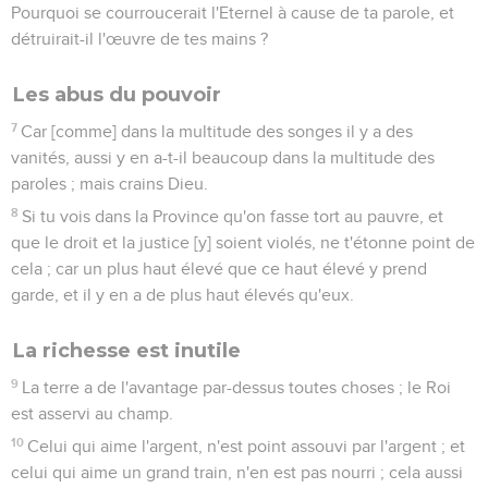
Pourquoi se courroucerait l'Eternel à cause de ta parole, et
détruirait-il l'œuvre de tes mains ?
Les abus du pouvoir
7
Car [comme] dans la multitude des songes il y a des
vanités, aussi y en a-t-il beaucoup dans la multitude des
paroles ; mais crains Dieu.
8
Si tu vois dans la Province qu'on fasse tort au pauvre, et
que le droit et la justice [y] soient violés, ne t'étonne point de
cela ; car un plus haut élevé que ce haut élevé y prend
garde, et il y en a de plus haut élevés qu'eux.
La richesse est inutile
9
La terre a de l'avantage par-dessus toutes choses ; le Roi
est asservi au champ.
10
Celui qui aime l'argent, n'est point assouvi par l'argent ; et
celui qui aime un grand train, n'en est pas nourri ; cela aussi