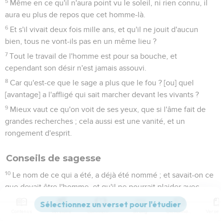
5
Même en ce qu'il n'aura point vu le soleil, ni rien connu, il
aura eu plus de repos que cet homme-là.
6
Et s'il vivait deux fois mille ans, et qu'il ne jouit d'aucun
bien, tous ne vont-ils pas en un même lieu ?
7
Tout le travail de l'homme est pour sa bouche, et
cependant son désir n'est jamais assouvi.
8
Car qu'est-ce que le sage a plus que le fou ? [ou] quel
[avantage] a l'affligé qui sait marcher devant les vivants ?
9
Mieux vaut ce qu'on voit de ses yeux, que si l'âme fait de
grandes recherches ; cela aussi est une vanité, et un
rongement d'esprit.
Conseils de sagesse
10
Le nom de ce qui a été, a déjà été nommé ; et savait-on ce
que devait être l'homme, et qu'il ne pourrait plaider avec
celui qui est plus fort que lui.
Contenus
Versions
Commentaires
Strong
Dictionnaire
11
Quand on a beaucoup, on n'en a que plus de vanité ; [et]