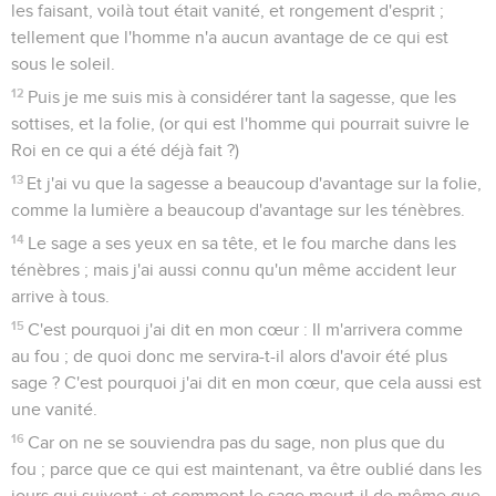
les faisant, voilà tout était vanité, et rongement d'esprit ;
tellement que l'homme n'a aucun avantage de ce qui est
sous le soleil.
12
Puis je me suis mis à considérer tant la sagesse, que les
sottises, et la folie, (or qui est l'homme qui pourrait suivre le
Roi en ce qui a été déjà fait ?)
13
Et j'ai vu que la sagesse a beaucoup d'avantage sur la folie,
comme la lumière a beaucoup d'avantage sur les ténèbres.
14
Le sage a ses yeux en sa tête, et le fou marche dans les
ténèbres ; mais j'ai aussi connu qu'un même accident leur
arrive à tous.
15
C'est pourquoi j'ai dit en mon cœur : Il m'arrivera comme
au fou ; de quoi donc me servira-t-il alors d'avoir été plus
sage ? C'est pourquoi j'ai dit en mon cœur, que cela aussi est
une vanité.
16
Car on ne se souviendra pas du sage, non plus que du
fou ; parce que ce qui est maintenant, va être oublié dans les
jours qui suivent ; et comment le sage meurt-il de même que