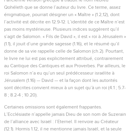
Qohéleth que se donne l’auteur du livre. Ce terme, assez
énigmatique, pourrait désigner un « Maître » (1.2,12), dont
l’activité est décrite en 12.9-12. L’identité de ce Maître n’est
pas moins mystérieuse. Plusieurs indices suggèrent qu’il
s’agit de Salomon. « Fils de David », il est « roi à Jérusalem »
(1.1), il jouit d’une grande sagesse (1.16), et le résumé qu’il
donne de sa vie rappelle celle de Salomon (ch.2). Pourtant,
le livre ne lui est pas explicitement attribué, contrairement
au Cantique des Cantiques et aux Proverbes. Par ailleurs, le
roi Salomon n’a eu qu’un seul prédécesseur israélite à
Jérusalem (1.16) — David — et la façon dont les autorités
sont décrites convient mieux à un sujet qu’à un roi (4.1 ; 5.7-
8 ; 8.2-4 ; 10.20).
Certaines omissions sont également frappantes.
L’Ecclésiaste n’appelle jamais Dieu de son nom de Suzerain
de l’alliance avec Israël : l’Eternel. Il renvoie au Créateur
(12.1). Hormis 1.12, il ne mentionne jamais Israël, et la seule