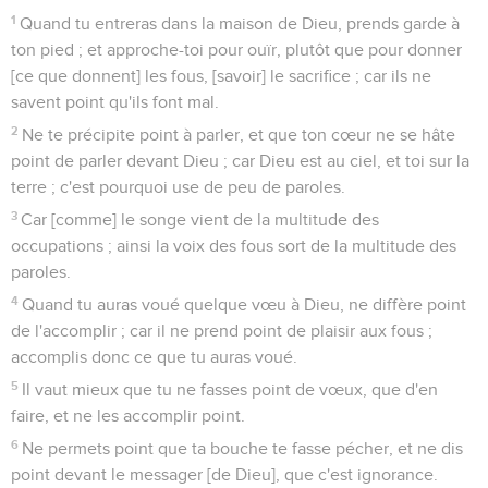
1
Quand tu entreras dans la maison de Dieu, prends garde à
ton pied ; et approche-toi pour ouïr, plutôt que pour donner
[ce que donnent] les fous, [savoir] le sacrifice ; car ils ne
savent point qu'ils font mal.
2
Ne te précipite point à parler, et que ton cœur ne se hâte
point de parler devant Dieu ; car Dieu est au ciel, et toi sur la
terre ; c'est pourquoi use de peu de paroles.
3
Car [comme] le songe vient de la multitude des
occupations ; ainsi la voix des fous sort de la multitude des
paroles.
4
Quand tu auras voué quelque vœu à Dieu, ne diffère point
de l'accomplir ; car il ne prend point de plaisir aux fous ;
accomplis donc ce que tu auras voué.
5
Il vaut mieux que tu ne fasses point de vœux, que d'en
faire, et ne les accomplir point.
6
Ne permets point que ta bouche te fasse pécher, et ne dis
point devant le messager [de Dieu], que c'est ignorance.