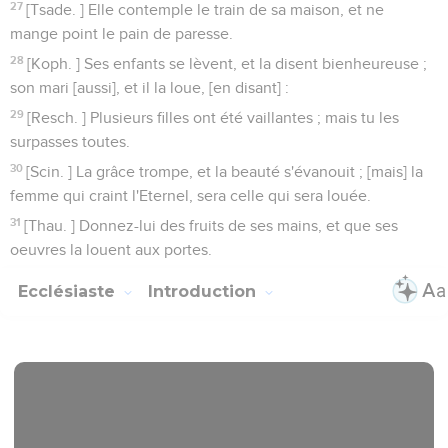
27
[Tsade. ] Elle contemple le train de sa maison, et ne
mange point le pain de paresse.
28
[Koph. ] Ses enfants se lèvent, et la disent bienheureuse ;
son mari [aussi], et il la loue, [en disant] :
29
[Resch. ] Plusieurs filles ont été vaillantes ; mais tu les
surpasses toutes.
30
[Scin. ] La grâce trompe, et la beauté s'évanouit ; [mais] la
femme qui craint l'Eternel, sera celle qui sera louée.
31
[Thau. ] Donnez-lui des fruits de ses mains, et que ses
oeuvres la louent aux portes.
Ecclésiaste
Introduction