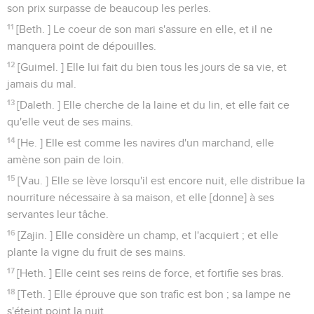
son prix surpasse de beaucoup les perles.
11
[Beth. ] Le coeur de son mari s'assure en elle, et il ne
manquera point de dépouilles.
12
[Guimel. ] Elle lui fait du bien tous les jours de sa vie, et
jamais du mal.
13
[Daleth. ] Elle cherche de la laine et du lin, et elle fait ce
qu'elle veut de ses mains.
14
[He. ] Elle est comme les navires d'un marchand, elle
amène son pain de loin.
15
[Vau. ] Elle se lève lorsqu'il est encore nuit, elle distribue la
nourriture nécessaire à sa maison, et elle [donne] à ses
servantes leur tâche.
16
[Zajin. ] Elle considère un champ, et l'acquiert ; et elle
plante la vigne du fruit de ses mains.
17
[Heth. ] Elle ceint ses reins de force, et fortifie ses bras.
18
[Teth. ] Elle éprouve que son trafic est bon ; sa lampe ne
s'éteint point la nuit.