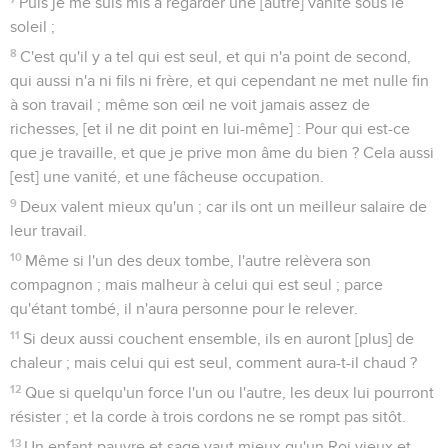
Puis je me suis mis à regarder une [autre] vanité sous le
soleil ;
8
C'est qu'il y a tel qui est seul, et qui n'a point de second,
qui aussi n'a ni fils ni frère, et qui cependant ne met nulle fin
à son travail ; même son œil ne voit jamais assez de
richesses, [et il ne dit point en lui-même] : Pour qui est-ce
que je travaille, et que je prive mon âme du bien ? Cela aussi
[est] une vanité, et une fâcheuse occupation.
9
Deux valent mieux qu'un ; car ils ont un meilleur salaire de
leur travail.
10
Même si l'un des deux tombe, l'autre relèvera son
compagnon ; mais malheur à celui qui est seul ; parce
qu'étant tombé, il n'aura personne pour le relever.
11
Si deux aussi couchent ensemble, ils en auront [plus] de
chaleur ; mais celui qui est seul, comment aura-t-il chaud ?
12
Que si quelqu'un force l'un ou l'autre, les deux lui pourront
résister ; et la corde à trois cordons ne se rompt pas sitôt.
13
Un enfant pauvre et sage vaut mieux qu'un Roi vieux et