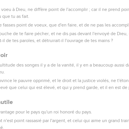
voeu à Dieu, ne diffère point de l'accomplir ; car il ne prend poin
que tu as fait.
e fasses point de voeux, que d'en faire, et de ne pas les accompli
uche de te faire pécher, et ne dis pas devant l'envoyé de Dieu, 
t-il de tes paroles, et détruirait-il l'ouvrage de tes mains ?
oir
titude des songes il y a de la vanité, il y en a beaucoup aussi d
eu.
vince le pauvre opprimé, et le droit et la justice violés, ne t'éton
levé que celui qui est élevé, et qui y prend garde, et il en est de
utile
antage pour le pays qu'un roi honoré du pays.
t n'est point rassasié par l'argent, et celui qui aime un grand train
té.