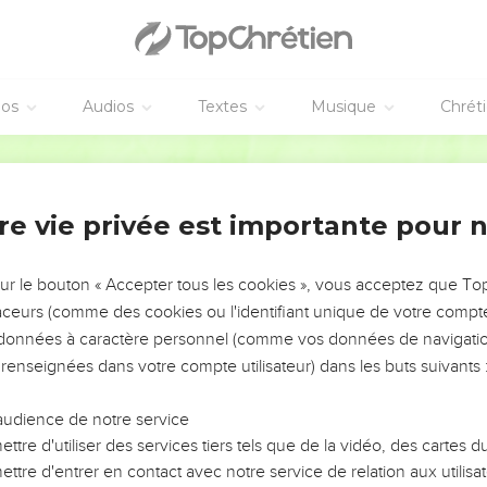
ange et boive, et jouisse du bien-être au milieu de tout son tra
e que Dieu fait, subsiste à toujours ; il n'y a rien à y ajouter, ni 
e craigne.
éos
Audios
Textes
Musique
Chrét
, et ce qui doit être a déjà été, et Dieu ramène ce qui est passé.
Ostervald
par la mort
re vie privée est importante pour 
 soleil, qu'au lieu établi pour juger, il y a de la méchanceté, qu'au
chanceté.
ur : Dieu jugera le juste et le méchant ; car il y a là un temps pou
sur le bouton « Accepter tous les cookies », vous acceptez que T
traceurs (comme des cookies ou l'identifiant unique de votre compte 
s données à caractère personnel (comme vos données de navigatio
, au sujet des hommes, que Dieu les éprouverait, et qu'ils verra
 renseignées dans votre compte utilisateur) dans les buts suivants 
rive aux hommes, et l'accident qui arrive aux bêtes, est un même ac
audience de notre service
la mort de l'autre ; ils ont tous un même souffle, et l'homme n'a nu
ttre d'utiliser des services tiers tels que de la vidéo, des cartes
ttre d'entrer en contact avec notre service de relation aux utilisat
eu ; tout a été fait de la poussière, et tout retourne dans la pou