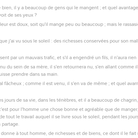
 bien, il y a beaucoup de gens qui le mangent ; et quel avantage 
voit de ses yeux ?
leur est doux, soit qu'il mange peu ou beaucoup ; mais le rassas
que j'ai vu sous le soleil : des richesses conservées pour son mal
sent par un mauvais trafic, et s'il a engendré un fils, il n'aura rien
 nu du sein de sa mère, il s'en retournera nu, s'en allant comme il 
puisse prendre dans sa main.
al fâcheux ; comme il est venu, il s'en va de même ; et quel avanta
es jours de sa vie, dans les ténèbres, et il a beaucoup de chagrin,
: c'est pour l'homme une chose bonne et agréable que de manger, 
e tout le travail auquel il se livre sous le soleil, pendant les jou
n partage.
 donne à tout homme, de richesses et de biens, ce dont il le fait