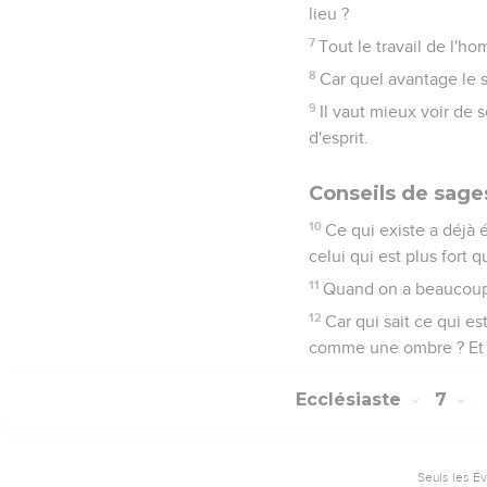
lieu ?
7
Tout le travail de l'h
8
Car quel avantage le sa
9
Il vaut mieux voir de 
d'esprit.
Conseils de sage
10
Ce qui existe a déjà 
celui qui est plus fort q
11
Quand on a beaucoup,
12
Car qui sait ce qui es
comme une ombre ? Et qu
Ecclésiaste
7
Seuls les É