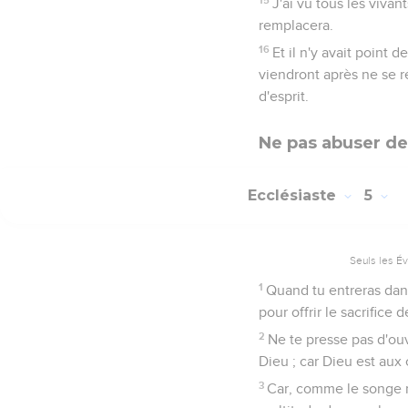
J'ai vu tous les vivan
remplacera.
16
Et il n'y avait point 
viendront après ne se r
d'esprit.
Ne pas abuser de
Ecclésiaste
5
Seuls les É
1
Quand tu entreras dans
pour offrir le sacrifice 
2
Ne te presse pas d'ou
Dieu ; car Dieu est aux 
3
Car, comme le songe na