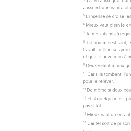
J'ai vu aussi que tout 
aussi est une vanité et 
5
L'insensé se croise l
6
Mieux vaut plein le cr
7
Je me suis mis à regar
8
Tel homme est seul, et n
travail ; même ses yeux 
et que je prive mon âme
9
Deux valent mieux qu'u
10
Car s'ils tombent, l'u
pour le relever.
11
De même si deux couch
12
Et si quelqu'un est pl
pas si tôt.
13
Mieux vaut un enfant 
14
Car tel sort de prison
15