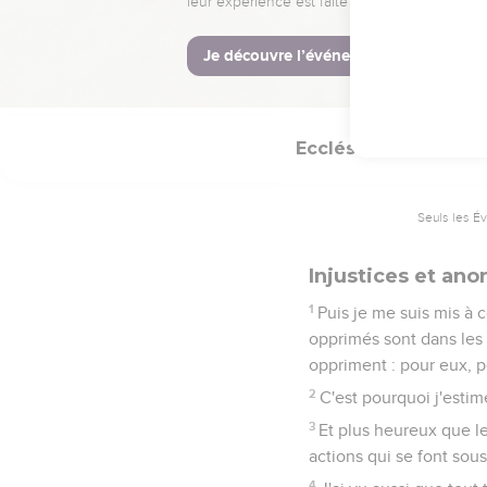
21
Qui sait si l'esprit d
22
Et j'ai vu qu'il n'y a
Car qui le ramènera pour
Ecclésiaste
4
Seuls les É
Injustices et ano
1
Puis je me suis mis à c
opprimés sont dans les l
oppriment : pour eux, p
2
C'est pourquoi j'estim
3
Et plus heureux que le
actions qui se font sous 
4