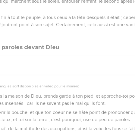
ts qui marchent sous le soleil, entourer l'enfant, le second après le
de fin à tout le peuple, à tous ceux à la tête desquels il était ; ce
éjouiront point à son sujet. Certainement, cela aussi est une van
 paroles devant Dieu
vangiles sont disponibles en vidéo pour le moment.
 la maison de Dieu, prends garde à ton pied, et approche-toi po
des insensés ; car ils ne savent pas le mal qu'ils font.
vrir la bouche, et que ton coeur ne se hâte point de prononcer 
cieux, et toi sur la terre ; c'est pourquoi, use de peu de paroles.
ît de la multitude des occupations, ainsi la voix des fous se fait