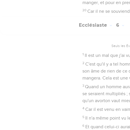
manger, et pour en prend
20
Car il ne se souviend
Ecclésiaste
6
Seuls les É
1
Il est un mal que j'ai 
2
C'est qu'il y a tel h
son âme de rien de ce q
mangera. Cela est une 
3
Quand un homme aurait
se seraient multipliés ;
qu'un avorton vaut mieu
4
Car il est venu en vai
5
Il n'a même point vu le 
6
Et quand celui-ci aura