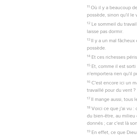
11
Où il y a beaucoup de
possède, sinon qu'il le 
12
Le sommeil du travail
laisse pas dormir.
13
Il y a un mal fâcheux 
possède.
14
Et ces richesses péris
15
Et, comme il est sorti
n'emportera rien qu'il 
16
C'est encore ici un m
travaillé pour du vent ?
17
Il mange aussi, tous l
18
Voici ce que j'ai vu 
du bien-être, au milieu d
donnés ; car c'est là so
19
En effet, ce que Dieu