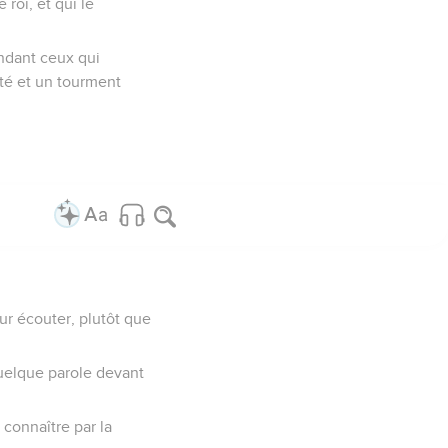
 roi, et qui le
pendant ceux qui
ité et un tourment
ur écouter, plutôt que
quelque parole devant
 connaître par la