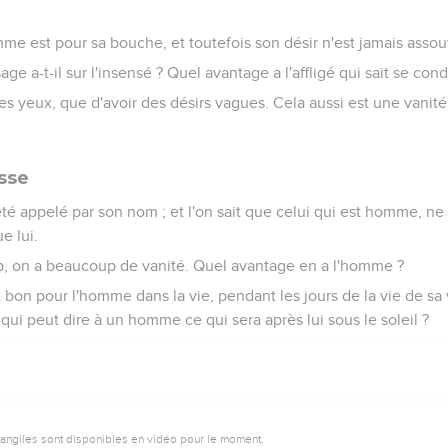
omme est pour sa bouche, et toutefois son désir n'est jamais assou
ge a-t-il sur l'insensé ? Quel avantage a l'affligé qui sait se cond
ses yeux, que d'avoir des désirs vagues. Cela aussi est une vanit
sse
été appelé par son nom ; et l'on sait que celui qui est homme, n
ue lui.
 on a beaucoup de vanité. Quel avantage en a l'homme ?
t bon pour l'homme dans la vie, pendant les jours de la vie de sa 
i peut dire à un homme ce qui sera après lui sous le soleil ?
vangiles sont disponibles en vidéo pour le moment.