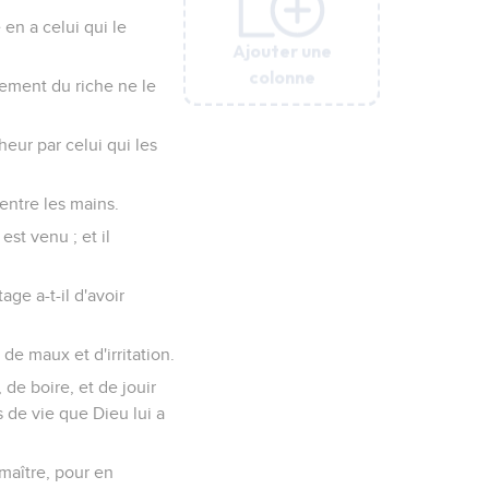
en a celui qui le
Ajouter une
Ajouter une
Ajouter une
Ajouter une
Ajouter une
Ajouter une
Ajouter une
colonne
colonne
colonne
colonne
colonne
colonne
colonne
iement du riche ne le
heur par celui qui les
 entre les mains.
est venu ; et il
ge a-t-il d'avoir
 de maux et d'irritation.
de boire, et de jouir
rs de vie que Dieu lui a
 maître, pour en