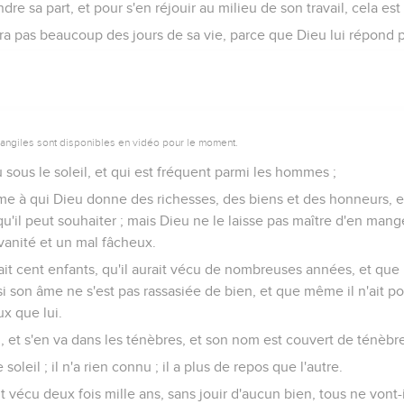
re sa part, et pour s'en réjouir au milieu de son travail, cela es
ra pas beaucoup des jours de sa vie, parce que Dieu lui répond p
vangiles sont disponibles en vidéo pour le moment.
vu sous le soleil, et qui est fréquent parmi les hommes ;
omme à qui Dieu donne des richesses, des biens et des honneurs,
u'il peut souhaiter ; mais Dieu ne le laisse pas maître d'en mange
vanité et un mal fâcheux.
 cent enfants, qu'il aurait vécu de nombreuses années, et que 
 si son âme ne s'est pas rassasiée de bien, et que même il n'ait po
x que lui.
n, et s'en va dans les ténèbres, et son nom est couvert de ténèbre
soleil ; il n'a rien connu ; il a plus de repos que l'autre.
it vécu deux fois mille ans, sans jouir d'aucun bien, tous ne von