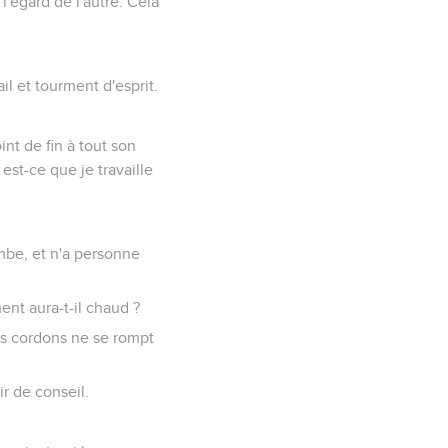
 l'égard de l'autre. Cela
l et tourment d'esprit.
oint de fin à tout son
 est-ce que je travaille
tombe, et n'a personne
nt aura-t-il chaud ?
rois cordons ne se rompt
r de conseil.