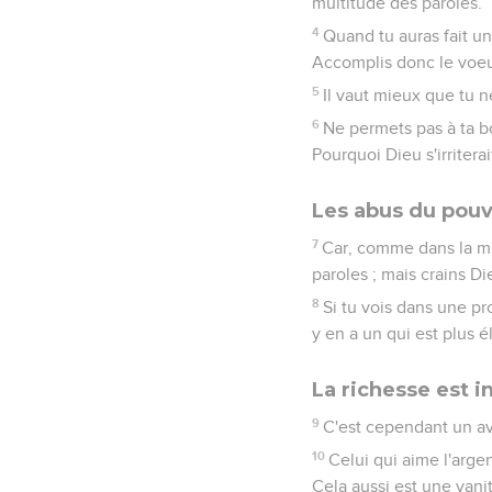
multitude des paroles.
4
Quand tu auras fait un 
Accomplis donc le voeu 
5
Il vaut mieux que tu n
6
Ne permets pas à ta bo
Pourquoi Dieu s'irriterai
Les abus du pouv
7
Car, comme dans la mul
paroles ; mais crains Di
8
Si tu vois dans une pro
y en a un qui est plus é
La richesse est in
9
C'est cependant un av
10
Celui qui aime l'argen
Cela aussi est une vani