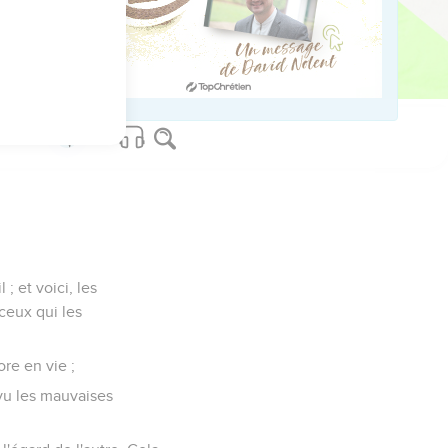
dans la terre ?
que c'est là sa part.
; et voici, les
 ceux qui les
ore en vie ;
 vu les mauvaises