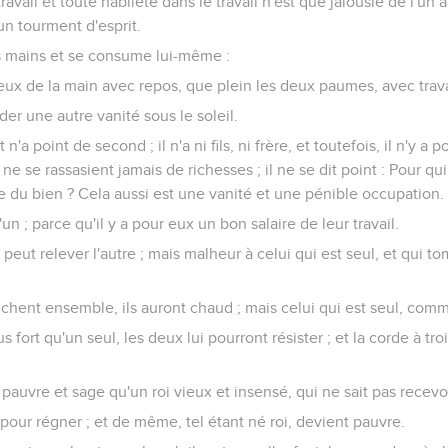
travail et toute habileté dans le travail n'est que jalousie de l'un à
un tourment d'esprit.
es mains et se consume lui-même :
eux de la main avec repos, que plein les deux paumes, avec travai
der une autre vanité sous le soleil.
'a point de second ; il n'a ni fils, ni frère, et toutefois, il n'y a p
ne se rassasient jamais de richesses ; il ne se dit point : Pour qui
 du bien ? Cela aussi est une vanité et une pénible occupation.
n ; parce qu'il y a pour eux un bon salaire de leur travail.
n peut relever l'autre ; mais malheur à celui qui est seul, et qui 
ent ensemble, ils auront chaud ; mais celui qui est seul, comme
us fort qu'un seul, les deux lui pourront résister ; et la corde à t
pauvre et sage qu'un roi vieux et insensé, qui ne sait pas recevoi
 pour régner ; et de même, tel étant né roi, devient pauvre.