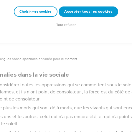
es hommes monte en haut, et si l'esprit de la bête descend en bas 
Accepter tous les cookies
Choisir mes cookies
 rien de mieux pour l'homme que de se réjouir de ses oeuvres ; puis
 voir ce qui sera après lui ?
Tout refuser
vangiles sont disponibles en vidéo pour le moment.
malies dans la vie sociale
onsidérer toutes les oppressions qui se commettent sous le soleil 
armes, et ils n'ont point de consolateur ; la force est du côté de
oint de consolateur.
e plus les morts qui sont déjà morts, que les vivants qui sont enc
s uns et les autres, celui qui n'a pas encore été, et qui n'a point
le soleil.