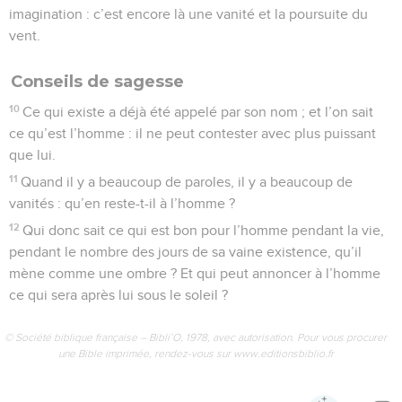
imagination : c’est encore là une vanité et la poursuite du
vent.
Conseils de sagesse
10
Ce qui existe a déjà été appelé par son nom ; et l’on sait
ce qu’est l’homme : il ne peut contester avec plus puissant
que lui.
11
Quand il y a beaucoup de paroles, il y a beaucoup de
vanités : qu’en reste-t-il à l’homme ?
12
Qui donc sait ce qui est bon pour l’homme pendant la vie,
pendant le nombre des jours de sa vaine existence, qu’il
mène comme une ombre ? Et qui peut annoncer à l’homme
ce qui sera après lui sous le soleil ?
© Société biblique française – Bibli’O, 1978, avec autorisation. Pour vous procurer
une Bible imprimée, rendez-vous sur www.editionsbiblio.fr