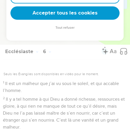
19
En effet, quand il n’aura plus grand’chose il se souviendra
des jours de sa vie, où Dieu lui répondait par la joie du cœur.
Accepter tous les cookies
© Société biblique française – Bibli’O, 1978, avec autorisation. Pour vous procurer
Tout refuser
une Bible imprimée, rendez-vous sur www.editionsbiblio.fr
Ecclésiaste
6
Seuls les Évangiles sont disponibles en vidéo pour le moment.
1
Il est un malheur que j’ai vu sous le soleil, et qui accable
l’homme.
2
Il y a tel homme à qui Dieu a donné richesse, ressources et
gloire, à qui rien ne manque de tout ce qu’il désire, mais
Dieu ne l’a pas laissé maître de s’en nourrir, car c’est un
étranger qui s’en nourrira. C’est là une vanité et un grand
malheur.