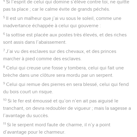
4
Si l’esprit de celui qui domine s’élève contre toi, ne quitte
pas ta place ; car le calme évite de grands péchés.
5
Il est un malheur que j’ai vu sous le soleil, comme une
inadvertance échappée à celui qui gouverne :
6
la sottise est placée aux postes très élevés, et des riches
sont assis dans l’abaissement.
7
J’ai vu des esclaves sur des chevaux, et des princes
marcher à pied comme des esclaves.
8
Celui qui creuse une fosse y tombera, celui qui fait une
brèche dans une clôture sera mordu par un serpent.
9
Celui qui remue des pierres en sera blessé, celui qui fend
du bois court un risque.
10
Si le fer est émoussé et qu’on n’en ait pas aiguisé le
tranchant, on devra redoubler de vigueur ; mais la sagesse a
l’avantage du succès.
11
Si le serpent mord faute de charme, il n’y a point
d’avantage pour le charmeur.