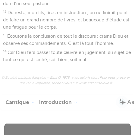
don d’un seul pasteur.
12
Du reste, mon fils, tires-en instruction ; on ne finirait point
de faire un grand nombre de livres, et beaucoup d’étude est
une fatigue pour le corps.
13
Écoutons la conclusion de tout le discours : crains Dieu et
observe ses commandements. C’est là tout l’homme.
14
Car Dieu fera passer toute œuvre en jugement, au sujet de
tout ce qui est caché, soit bien, soit mal.
© Société biblique française – Bibli’O, 1978, avec autorisation. Pour vous procurer
une Bible imprimée, rendez-vous sur www.editionsbiblio.fr
Cantique
Introduction