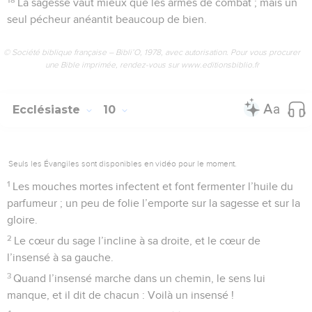
La sagesse vaut mieux que les armes de combat ; mais un
seul pécheur anéantit beaucoup de bien.
© Société biblique française – Bibli’O, 1978, avec autorisation. Pour vous procurer
une Bible imprimée, rendez-vous sur www.editionsbiblio.fr
Ecclésiaste
10
Seuls les Évangiles sont disponibles en vidéo pour le moment.
1
Les mouches mortes infectent et font fermenter l’huile du
parfumeur ; un peu de folie l’emporte sur la sagesse et sur la
gloire.
2
Le cœur du sage l’incline à sa droite, et le cœur de
l’insensé à sa gauche.
3
Quand l’insensé marche dans un chemin, le sens lui
manque, et il dit de chacun : Voilà un insensé !