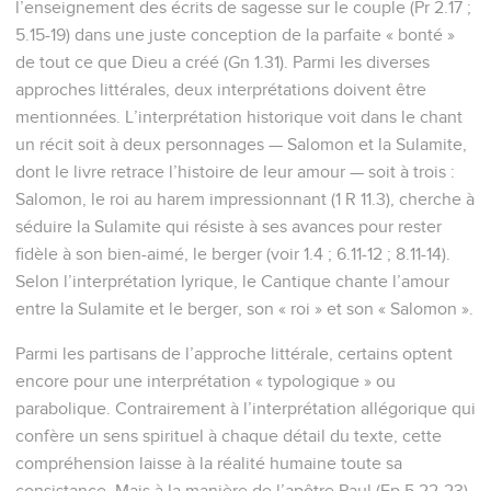
l’enseignement des écrits de sagesse sur le couple (Pr 2.17 ;
5.15-19) dans une juste conception de la parfaite « bonté »
de tout ce que Dieu a créé (Gn 1.31). Parmi les diverses
approches littérales, deux interprétations doivent être
mentionnées. L’interprétation historique voit dans le chant
un récit soit à deux personnages — Salomon et la Sulamite,
dont le livre retrace l’histoire de leur amour — soit à trois :
Salomon, le roi au harem impressionnant (1 R 11.3), cherche à
séduire la Sulamite qui résiste à ses avances pour rester
fidèle à son bien-aimé, le berger (voir 1.4 ; 6.11-12 ; 8.11-14).
Selon l’interprétation lyrique, le Cantique chante l’amour
entre la Sulamite et le berger, son « roi » et son « Salomon ».
Parmi les partisans de l’approche littérale, certains optent
encore pour une interprétation « typologique » ou
parabolique. Contrairement à l’interprétation allégorique qui
confère un sens spirituel à chaque détail du texte, cette
compréhension laisse à la réalité humaine toute sa
consistance. Mais à la manière de l’apôtre Paul (Ep 5.22-23),