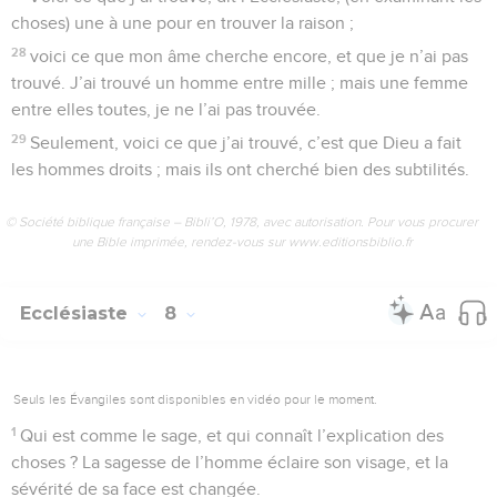
choses) une à une pour en trouver la raison ;
28
voici ce que mon âme cherche encore, et que je n’ai pas
trouvé. J’ai trouvé un homme entre mille ; mais une femme
entre elles toutes, je ne l’ai pas trouvée.
29
Seulement, voici ce que j’ai trouvé, c’est que Dieu a fait
les hommes droits ; mais ils ont cherché bien des subtilités.
© Société biblique française – Bibli’O, 1978, avec autorisation. Pour vous procurer
une Bible imprimée, rendez-vous sur www.editionsbiblio.fr
Ecclésiaste
8
Seuls les Évangiles sont disponibles en vidéo pour le moment.
1
Qui est comme le sage, et qui connaît l’explication des
choses ? La sagesse de l’homme éclaire son visage, et la
sévérité de sa face est changée.