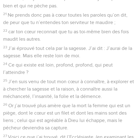
bien et qui ne pèche pas.
21
Ne prends donc pas à cœur toutes les paroles qu’on dit,
de peur que tu n’entendes ton serviteur te maudire ;
22
car ton cœur reconnait que tu as toi-même bien des fois
maudit les autres.
23
J’ai éprouvé tout cela par la sagesse. J’ai dit : J’aurai de la
sagesse. Mais elle reste loin de moi.
24
Ce qui existe est loin, profond, profond, qui peut
l’atteindre ?
25
J’en suis venu de tout mon cœur à connaître, à explorer et
à chercher la sagesse et la raison, à connaître aussi la
méchanceté, l’insanité, la folie et la démence.
26
Or j’ai trouvé plus amère que la mort la femme qui est un
piège, dont le cœur est un filet et dont les mains sont des
liens ; celui qui est agréable à Dieu lui échappe, mais le
pécheur deviendra sa capture.
27
Voici ce que j’ai trouvé, dit l’Ecclésiaste, (en examinant les