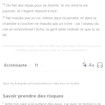
19
On fait des repas pour se divertir, le vin rend la vie
joyeuse, et l’argent répond à tout.
20
Ne maudis pas un roi, même dans ta pensée, et dans ta
chambre à coucher ne maudis pas un riche ; car l’oiseau du
ciel en emporterait l’écho, la gent ailée redirait ce que tu as
dit.
© Société biblique française – Bibli’O, 1978, avec autorisation. Pour vous procurer
une Bible imprimée, rendez-vous sur www.editionsbiblio.fr
Ecclésiaste
11
Seuls les Évangiles sont disponibles en vidéo pour le moment.
Savoir prendre des risques
1
Jette ton pain à la surface des eaux, car avec le temps tu le