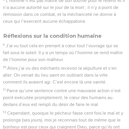
L’homme n’est pas maître de son souffle pour le retenir et il
n’a aucune autorité sur le jour de la mort ; il n’y a point de
rémission dans ce combat, et la méchanceté ne donne à
ceux qui l’exercent aucune échappatoire.
Réflexions sur la condition humaine
9
J’ai vu tout cela en prenant à cœur tout l’ouvrage qui se
fait sous le soleil. Il y a un temps où l’homme se rend maître
de l’homme pour son malheur.
10
Alors j’ai vu des méchants recevoir la sépulture et s’en
aller. On venait du lieu saint en oubliant dans la ville
comment ils avaient agi. C’est encore là une vanité.
11
Parce qu’une sentence contre une mauvaise action n’est
point exécutée promptement, le cœur des humains au-
dedans d’eux est rempli du désir de faire le mal.
12
Cependant, quoique le pécheur fasse cent fois le mal et y
prolonge (ses jours), moi je reconnais tout de même que le
bonheur est pour ceux qui craignent Dieu, parce qu’ils ont