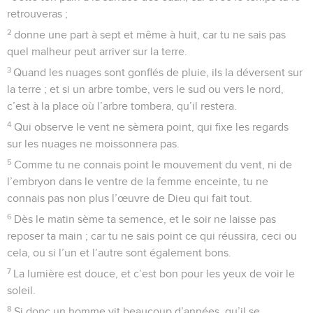
retrouveras ;
2
donne une part à sept et même à huit, car tu ne sais pas
quel malheur peut arriver sur la terre.
3
Quand les nuages sont gonflés de pluie, ils la déversent sur
la terre ; et si un arbre tombe, vers le sud ou vers le nord,
c’est à la place où l’arbre tombera, qu’il restera.
4
Qui observe le vent ne sèmera point, qui fixe les regards
sur les nuages ne moissonnera pas.
5
Comme tu ne connais point le mouvement du vent, ni de
l’embryon dans le ventre de la femme enceinte, tu ne
connais pas non plus l’œuvre de Dieu qui fait tout.
6
Dès le matin sème ta semence, et le soir ne laisse pas
reposer ta main ; car tu ne sais point ce qui réussira, ceci ou
cela, ou si l’un et l’autre sont également bons.
7
La lumière est douce, et c’est bon pour les yeux de voir le
soleil.
8
Si donc un homme vit beaucoup d’années, qu’il se