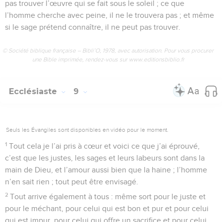
pas trouver l’œuvre qui se fait sous le soleil ; ce que
l’homme cherche avec peine, il ne le trouvera pas ; et même
si le sage prétend connaître, il ne peut pas trouver.
© Société biblique française – Bibli’O, 1978, avec autorisation. Pour vous procurer
une Bible imprimée, rendez-vous sur www.editionsbiblio.fr
Ecclésiaste
9
Seuls les Évangiles sont disponibles en vidéo pour le moment.
1
Tout cela je l’ai pris à cœur et voici ce que j’ai éprouvé,
c’est que les justes, les sages et leurs labeurs sont dans la
main de Dieu, et l’amour aussi bien que la haine ; l’homme
n’en sait rien ; tout peut être envisagé.
2
Tout arrive également à tous : même sort pour le juste et
pour le méchant, pour celui qui est bon et pur et pour celui
qui est impur, pour celui qui offre un sacrifice et pour celui