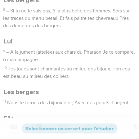
Les bergers
8
– Si tu ne le sais pas, ô la plus belle des femmes, Sors sur
les traces du menu bétail, Et fais paître tes chevreaux Près
des demeures des bergers.
Lui
9
– A la jument (attelée) aux chars du Pharaon Je te compare,
ô ma compagne.
10
Tes joues sont charmantes au milieu des bijoux, Ton cou
est beau au milieu des colliers.
Les bergers
11
Nous te ferons des bijoux d’or, Avec des points d’argent.
Elle
12
– Tandis que le roi était avec son entourage, Le nard sur
Contenus
Versions
Commentaires
Strong
Dictionnaire
moi exhalait son parfum.