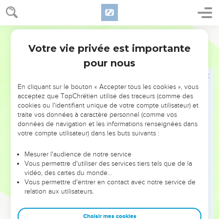
qu’il avait engendré n’a plus rien en main.
14
Comme il est sorti du sein maternel, il s’en retourne nu
Segond 1978 (Colombe)
comme il était venu, il n’emportera de sa peine rien qu’il
Votre vie privée est importante
puisse emmener dans sa main.
Ecclésiaste
5
pour nous
15
C’est encore là un malheur funeste. Il s’en ira exactement
comme il était venu ; et que lui restera-t-il après avoir peiné
pour du vent ?
En cliquant sur le bouton « Accepter tous les cookies », vous
acceptez que TopChrétien utilise des traceurs (comme des
16
Il consume ainsi toutes ses journées dans les ténèbres,
cookies ou l'identifiant unique de votre compte utilisateur) et
beaucoup de tracas, de souffrances et d’irritation.
traite vos données à caractère personnel (comme vos
données de navigation et les informations renseignées dans
17
Voici ce que j’ai vu : c’est déjà bien beau pour l’homme de
votre compte utilisateur) dans les buts suivants :
manger, de boire et de voir le bonheur au milieu de toute la
peine qu’il se donne sous le soleil, pendant le nombre des
Mesurer l'audience de notre service
jours de vie que Dieu lui a donnés ; car c’est là sa part.
Vous permettre d'utiliser des services tiers tels que de la
vidéo, des cartes du monde…
18
D’ailleurs pour tout homme à qui Dieu a donné richesse et
Vous permettre d'entrer en contact avec notre service de
ressources et qu’il laisse maître de s’en nourrir, d’en prendre
relation aux utilisateurs.
sa part et de se réjouir au milieu de sa peine, c’est là un don
de Dieu.
Choisir mes cookies