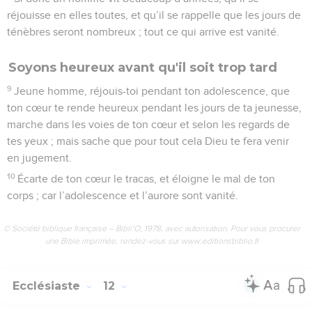
réjouisse en elles toutes, et qu’il se rappelle que les jours de
ténèbres seront nombreux ; tout ce qui arrive est vanité.
Soyons heureux avant qu'il soit trop tard
9
Jeune homme, réjouis-toi pendant ton adolescence, que
ton cœur te rende heureux pendant les jours de ta jeunesse,
marche dans les voies de ton cœur et selon les regards de
tes yeux ; mais sache que pour tout cela Dieu te fera venir
en jugement.
10
Écarte de ton cœur le tracas, et éloigne le mal de ton
corps ; car l’adolescence et l’aurore sont vanité.
© Société biblique française – Bibli’O, 1978, avec autorisation. Pour vous procurer
une Bible imprimée, rendez-vous sur www.editionsbiblio.fr
Ecclésiaste
12