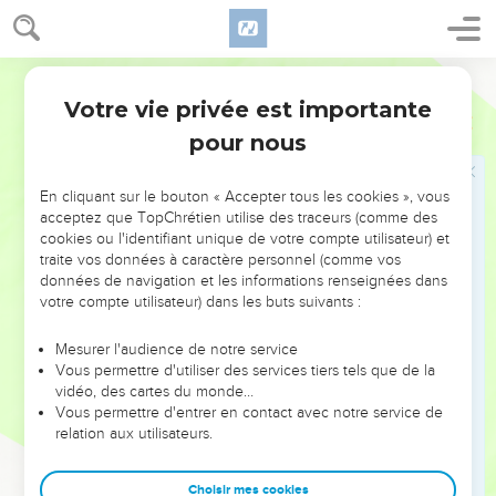
femme libre naquit en vertu de la promesse.
24
Ces choses sont allégoriques ; car ces deux femmes sont
deux alliances, l'une du mont Sina, qui enfante des esclaves,
Ostervald
et c'est Agar.
Votre vie privée est importante
Galates
4
25
Car Agar signifie le mont Sina, en Arabie, et elle
pour nous
correspond à la Jérusalem d'à présent, qui est, en effet,
esclave avec ses enfants ;
En cliquant sur le bouton « Accepter tous les cookies », vous
26
Mais la Jérusalem d'en haut est libre, et c'est elle qui est la
acceptez que TopChrétien utilise des traceurs (comme des
cookies ou l'identifiant unique de votre compte utilisateur) et
mère de nous tous.
traite vos données à caractère personnel (comme vos
27
Car il est écrit : Réjouis-toi, stérile, toi qui n'enfantais
données de navigation et les informations renseignées dans
point, éclate et pousse des cris, toi qui n'as pas été en travail
votre compte utilisateur) dans les buts suivants :
d'enfant ; car les enfants de la délaissée seront plus
Mesurer l'audience de notre service
nombreux que ceux de la femme qui avait l'époux.
Vous permettre d'utiliser des services tiers tels que de la
28
Pour nous, frères, nous sommes les enfants de la
vidéo, des cartes du monde…
Vous permettre d'entrer en contact avec notre service de
promesse, de même qu'Isaac.
relation aux utilisateurs.
29
Mais, comme alors, celui qui était né selon la chair
persécutait celui qui était né selon l'Esprit, il en est de même
Choisir mes cookies