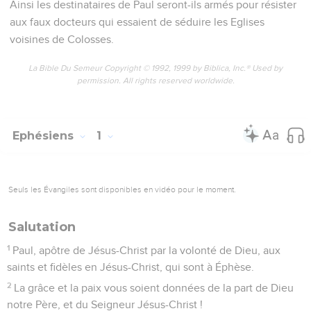
Ainsi les destinataires de Paul seront-ils armés pour résister
aux faux docteurs qui essaient de séduire les Eglises
voisines de Colosses.
La Bible Du Semeur Copyright © 1992, 1999 by Biblica, Inc.® Used by
permission. All rights reserved worldwide.
Ephésiens
1
Seuls les Évangiles sont disponibles en vidéo pour le moment.
Salutation
1
Paul, apôtre de Jésus-Christ par la volonté de Dieu, aux
saints et fidèles en Jésus-Christ, qui sont à Éphèse.
2
La grâce et la paix vous soient données de la part de Dieu
notre Père, et du Seigneur Jésus-Christ !