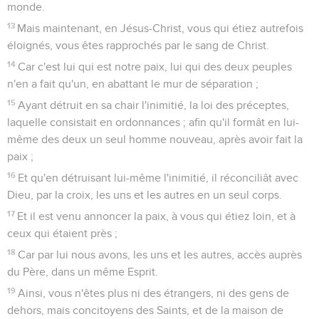
monde.
13
Mais maintenant, en Jésus-Christ, vous qui étiez autrefois
éloignés, vous êtes rapprochés par le sang de Christ.
14
Car c'est lui qui est notre paix, lui qui des deux peuples
n'en a fait qu'un, en abattant le mur de séparation ;
15
Ayant détruit en sa chair l'inimitié, la loi des préceptes,
laquelle consistait en ordonnances ; afin qu'il formât en lui-
même des deux un seul homme nouveau, après avoir fait la
paix ;
16
Et qu'en détruisant lui-même l'inimitié, il réconciliât avec
Dieu, par la croix, les uns et les autres en un seul corps.
17
Et il est venu annoncer la paix, à vous qui étiez loin, et à
ceux qui étaient près ;
18
Car par lui nous avons, les uns et les autres, accès auprès
du Père, dans un même Esprit.
19
Ainsi, vous n'êtes plus ni des étrangers, ni des gens de
dehors, mais concitoyens des Saints, et de la maison de