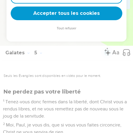
maintenant.
30
Mais que dit l'Écriture ? Chasse l'esclave et son fils ; car le
Accepter tous les cookies
fils de l'esclave ne sera point héritier avec le fils de la femme
libre.
Tout refuser
31
Or, frères, nous sommes les enfants, non de l'esclave, mais
de la femme libre.
Galates
5
Seuls les Évangiles sont disponibles en vidéo pour le moment.
Ne perdez pas votre liberté
1
Tenez-vous donc fermes dans la liberté, dont Christ vous a
rendus libres, et ne vous remettez pas de nouveau sous le
joug de la servitude.
2
Moi, Paul, je vous dis, que si vous vous faites circoncire,
Christ ne vous servira de rien.