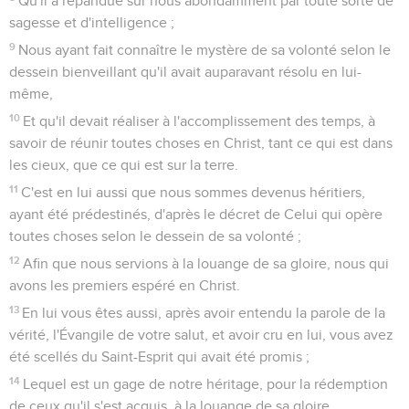
Qu'il a répandue sur nous abondamment par toute sorte de
sagesse et d'intelligence ;
9
Nous ayant fait connaître le mystère de sa volonté selon le
dessein bienveillant qu'il avait auparavant résolu en lui-
même,
10
Et qu'il devait réaliser à l'accomplissement des temps, à
savoir de réunir toutes choses en Christ, tant ce qui est dans
les cieux, que ce qui est sur la terre.
11
C'est en lui aussi que nous sommes devenus héritiers,
ayant été prédestinés, d'après le décret de Celui qui opère
toutes choses selon le dessein de sa volonté ;
12
Afin que nous servions à la louange de sa gloire, nous qui
avons les premiers espéré en Christ.
13
En lui vous êtes aussi, après avoir entendu la parole de la
vérité, l'Évangile de votre salut, et avoir cru en lui, vous avez
été scellés du Saint-Esprit qui avait été promis ;
14
Lequel est un gage de notre héritage, pour la rédemption
de ceux qu'il s'est acquis, à la louange de sa gloire.