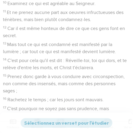
10
Examinez ce qui est agréable au Seigneur.
11
Et ne prenez aucune part aux oeuvres infructueuses des
ténèbres, mais bien plutôt condamnez-les.
12
Car il est même honteux de dire ce que ces gens font en
secret.
13
Mais tout ce qui est condamné est manifesté par la
lumière ; car tout ce qui est manifesté devient lumière.
14
C'est pour cela qu'il est dit : Réveille-toi, toi qui dors, et te
relève d'entre les morts, et Christ t'éclairera.
15
Prenez donc garde à vous conduire avec circonspection,
non comme des insensés, mais comme des personnes
sages ;
16
Rachetez le temps ; car les jours sont mauvais.
17
C'est pourquoi ne soyez pas sans prudence, mais
comprenez quelle est la volonté du Seigneur.
18
Ne vous enivrez point de vin, qui mène au dérèglement ;
Contenus
Versions
Commentaires
Strong
Dictionnaire
mais soyez remplis de l'Esprit ;