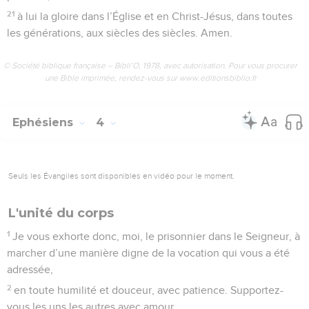
21
à lui la gloire dans l’Église et en Christ-Jésus, dans toutes
les générations, aux siècles des siècles. Amen.
© Société biblique française – Bibli’O, 1978, avec autorisation. Pour vous procurer
une Bible imprimée, rendez-vous sur www.editionsbiblio.fr
Ephésiens
4
Seuls les Évangiles sont disponibles en vidéo pour le moment.
L'unité du corps
1
Je vous exhorte donc, moi, le prisonnier dans le Seigneur, à
marcher d’une manière digne de la vocation qui vous a été
adressée,
2
en toute humilité et douceur, avec patience. Supportez-
vous les uns les autres avec amour,