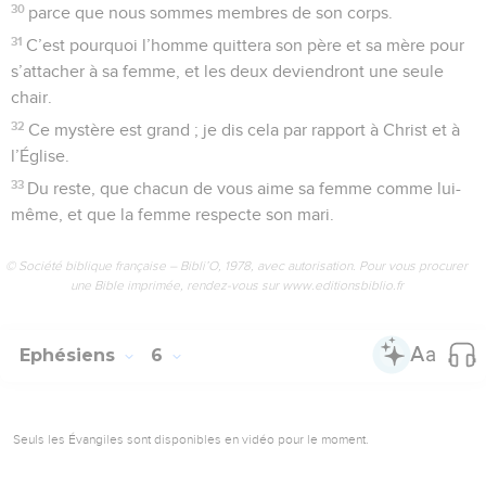
30
parce que nous sommes membres de son corps.
31
C’est pourquoi l’homme quittera son père et sa mère pour
s’attacher à sa femme, et les deux deviendront une seule
chair.
32
Ce mystère est grand ; je dis cela par rapport à Christ et à
l’Église.
33
Du reste, que chacun de vous aime sa femme comme lui-
même, et que la femme respecte son mari.
© Société biblique française – Bibli’O, 1978, avec autorisation. Pour vous procurer
une Bible imprimée, rendez-vous sur www.editionsbiblio.fr
Ephésiens
6
Seuls les Évangiles sont disponibles en vidéo pour le moment.