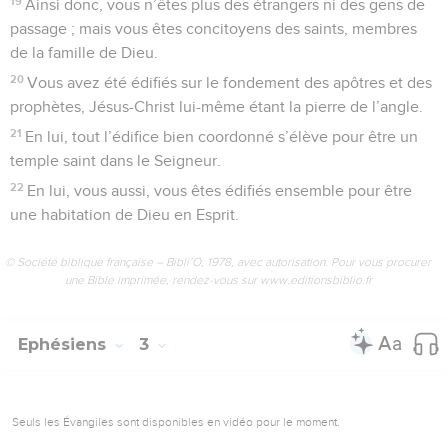
19
Ainsi donc, vous n’êtes plus des étrangers ni des gens de
passage ; mais vous êtes concitoyens des saints, membres
de la famille de Dieu.
20
Vous avez été édifiés sur le fondement des apôtres et des
prophètes, Jésus-Christ lui-même étant la pierre de l’angle.
21
En lui, tout l’édifice bien coordonné s’élève pour être un
temple saint dans le Seigneur.
22
En lui, vous aussi, vous êtes édifiés ensemble pour être
une habitation de Dieu en Esprit.
© Société biblique française – Bibli’O, 1978, avec autorisation. Pour vous procurer
une Bible imprimée, rendez-vous sur www.editionsbiblio.fr
Ephésiens
3
Seuls les Évangiles sont disponibles en vidéo pour le moment.