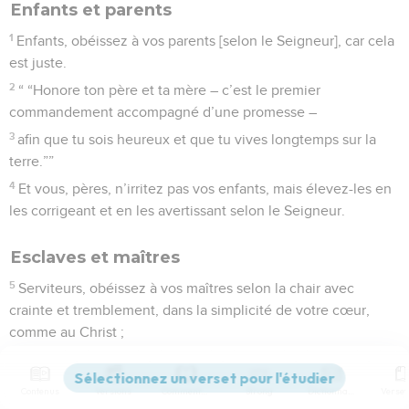
Enfants et parents
1
Enfants, obéissez à vos parents [selon le Seigneur], car cela
est juste.
2
“ “Honore ton père et ta mère – c’est le premier
commandement accompagné d’une promesse –
3
afin que tu sois heureux et que tu vives longtemps sur la
terre.””
4
Et vous, pères, n’irritez pas vos enfants, mais élevez-les en
les corrigeant et en les avertissant selon le Seigneur.
Esclaves et maîtres
5
Serviteurs, obéissez à vos maîtres selon la chair avec
crainte et tremblement, dans la simplicité de votre cœur,
comme au Christ ;
6
et cela non seulement sous leurs yeux, comme pour plaire
aux hommes, mais comme des serviteurs de Christ, qui font
Contenus
Versions
Commentaires
Strong
Dictionnaire
de (toute) leur âme la volonté de Dieu.