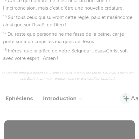
Car ce qui compte, ce n’est ni la circoncision ni
l’incirconcision, mais c’est d’être une nouvelle créature.
16
Sur tous ceux qui suivront cette règle, paix et miséricorde,
ainsi que sur l’Israël de Dieu !
17
Du reste que personne ne me fasse de la peine, car je
porte sur mon corps les marques de Jésus.
18
Frères, que la grâce de notre Seigneur Jésus-Christ soit
avec votre esprit ! Amen !
© Société biblique française – Bibli’O, 1978, avec autorisation. Pour vous procurer
une Bible imprimée, rendez-vous sur www.editionsbiblio.fr
Ephésiens
Introduction