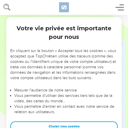
de contraires à la chair ; ils sont opposés l’un à l’autre, afin
que vous ne fassiez pas ce que vous voudriez.
18
Mais si vous êtes conduits par l’Esprit, vous n’êtes pas
Segond 1978 (Colombe)
sous la loi.
Votre vie privée est importante
Galates
5
19
Or, les œuvres de la chair sont évidentes, c’est-à-dire
pour nous
inconduite, impureté, débauche,
20
idolâtrie, magie, hostilités, discorde, jalousie, fureurs,
En cliquant sur le bouton « Accepter tous les cookies », vous
rivalités, divisions, partis-pris,
acceptez que TopChrétien utilise des traceurs (comme des
cookies ou l'identifiant unique de votre compte utilisateur) et
21
envie, ivrognerie, orgies, et choses semblables. Je vous
traite vos données à caractère personnel (comme vos
préviens comme je l’ai déjà fait : ceux qui se livrent à de
données de navigation et les informations renseignées dans
votre compte utilisateur) dans les buts suivants :
telles pratiques n’hériteront pas du royaume de Dieu.
22
Mais le fruit de l’Esprit est : amour, joie, paix, patience,
Mesurer l'audience de notre service
bonté, bienveillance, fidélité, douceur, maîtrise de soi ;
Vous permettre d'utiliser des services tiers tels que de la
vidéo, des cartes du monde…
23
la loi n’est pas contre de telles choses.
Vous permettre d'entrer en contact avec notre service de
24
Ceux qui sont au Christ-Jésus ont crucifié la chair avec ses
relation aux utilisateurs.
passions et ses désirs.
25
Si nous vivons par l’Esprit, marchons aussi par l’Esprit.
Choisir mes cookies