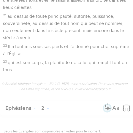
d’entre les morts et en le faisant asseoir à sa droite dans les
lieux célestes,
21
au-dessus de toute principauté, autorité, puissance,
souveraineté, au-dessus de tout nom qui peut se nommer,
non seulement dans le siècle présent, mais encore dans le
siècle à venir.
22
Il a tout mis sous ses pieds et l’a donné pour chef suprême
à l’Église,
23
qui est son corps, la plénitude de celui qui remplit tout en
tous.
© Société biblique française – Bibli’O, 1978, avec autorisation. Pour vous procurer
une Bible imprimée, rendez-vous sur www.editionsbiblio.fr
Ephésiens
2
Seuls les Évangiles sont disponibles en vidéo pour le moment.