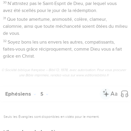
30
N’attristez pas le Saint-Esprit de Dieu, par lequel vous
avez été scellés pour le jour de la rédemption.
31
Que toute amertume, animosité, colère, clameur,
calomnie, ainsi que toute méchanceté soient ôtées du milieu
de vous.
32
Soyez bons les uns envers les autres, compatissants,
faites-vous grâce réciproquement, comme Dieu vous a fait
grâce en Christ.
© Société biblique française – Bibli’O, 1978, avec autorisation. Pour vous procurer
une Bible imprimée, rendez-vous sur www.editionsbiblio.fr
Ephésiens
5
Seuls les Évangiles sont disponibles en vidéo pour le moment.