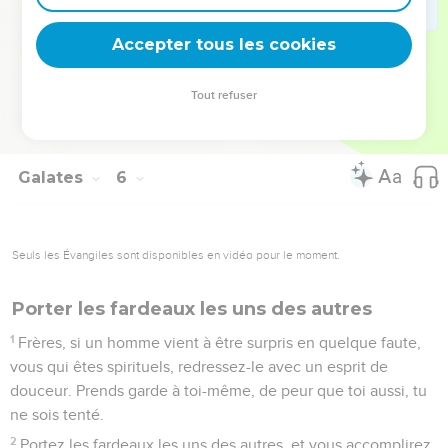
26
Ne devenons pas vaniteux en nous provoquant les uns les
Accepter tous les cookies
autres, en nous portant envie les uns aux autres.
© Société biblique française – Bibli’O, 1978, avec autorisation. Pour vous procurer
Tout refuser
une Bible imprimée, rendez-vous sur www.editionsbiblio.fr
Galates
6
Seuls les Évangiles sont disponibles en vidéo pour le moment.
Porter les fardeaux les uns des autres
1
Frères, si un homme vient à être surpris en quelque faute,
vous qui êtes spirituels, redressez-le avec un esprit de
douceur. Prends garde à toi-même, de peur que toi aussi, tu
ne sois tenté.
2
Portez les fardeaux les uns des autres, et vous accomplirez