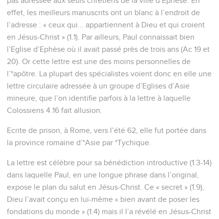
pas adressée aux seuls chrétiens de la ville d’Ephèse. En
effet, les meilleurs manuscrits ont un blanc à l’endroit de
l’adresse : « ceux qui... appartiennent à Dieu et qui croient
en Jésus-Christ » (1.1). Par ailleurs, Paul connaissait bien
l’Eglise d’Ephèse où il avait passé près de trois ans (Ac 19 et
20). Or cette lettre est une des moins personnelles de
l’*apôtre. La plupart des spécialistes voient donc en elle une
lettre circulaire adressée à un groupe d’Eglises d’Asie
mineure, que l’on identifie parfois à la lettre à laquelle
Colossiens 4.16 fait allusion.
Ecrite de prison, à Rome, vers l’été 62, elle fut portée dans
la province romaine d’*Asie par *Tychique.
La lettre est célèbre pour sa bénédiction introductive (1.3-14)
dans laquelle Paul, en une longue phrase dans l’original,
expose le plan du salut en Jésus-Christ. Ce « secret » (1.9),
Dieu l’avait conçu en lui-même « bien avant de poser les
fondations du monde » (1.4) mais il l’a révélé en Jésus-Christ