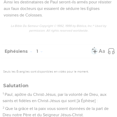
Ainsi les destinataires de Paul seront-ils armés pour résister
aux faux docteurs qui essaient de séduire les Eglises
voisines de Colosses.
La Bible Du Semeur Copyright © 1992, 1999 by Biblica, Inc.® Used by
permission. All rights reserved worldwide.
Ephésiens
1
Seuls les Évangiles sont disponibles en vidéo pour le moment.
Salutation
1
Paul, apôtre du Christ-Jésus, par la volonté de Dieu, aux
saints et fidèles en Christ-Jésus qui sont [à Éphèse] :
2
Que la grâce et la paix vous soient données de la part de
Dieu notre Père et du Seigneur Jésus-Christ.