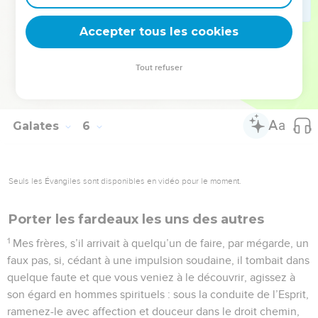
26
Ne cherchons donc pas de vains succès en nous
provoquant les uns les autres, en nous enviant et en nous
Accepter tous les cookies
jalousant mutuellement.
Tout refuser
© 2013 - 2010 BLF Editions
Galates
6
Seuls les Évangiles sont disponibles en vidéo pour le moment.
Porter les fardeaux les uns des autres
1
Mes frères, s’il arrivait à quelqu’un de faire, par mégarde, un
faux pas, si, cédant à une impulsion soudaine, il tombait dans
quelque faute et que vous veniez à le découvrir, agissez à
son égard en hommes spirituels : sous la conduite de l’Esprit,
ramenez-le avec affection et douceur dans le droit chemin,