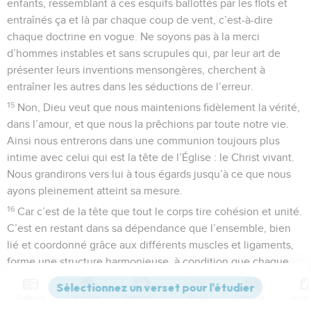
enfants, ressemblant à ces esquifs ballottés par les flots et
entraînés ça et là par chaque coup de vent, c’est-à-dire
chaque doctrine en vogue. Ne soyons pas à la merci
d’hommes instables et sans scrupules qui, par leur art de
présenter leurs inventions mensongères, cherchent à
entraîner les autres dans les séductions de l’erreur.
15
Non, Dieu veut que nous maintenions fidèlement la vérité,
dans l’amour, et que nous la prêchions par toute notre vie.
Ainsi nous entrerons dans une communion toujours plus
intime avec celui qui est la tête de l’Église : le Christ vivant.
Nous grandirons vers lui à tous égards jusqu’à ce que nous
ayons pleinement atteint sa mesure.
16
Car c’est de la tête que tout le corps tire cohésion et unité.
C’est en restant dans sa dépendance que l’ensemble, bien
lié et coordonné grâce aux différents muscles et ligaments,
forme une structure harmonieuse, à condition que chaque
organe remplisse son office suivant la fonction qui lui a été
assignée et selon les forces et capacités qui lui ont été
Contenus
Versions
Commentaires
Strong
Dictionnaire