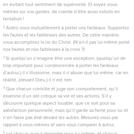
en évitant tout sentiment de supériorité. Et soyez vous-
mêmes sur vos gardes, de crainte d’être aussi induits en
tentation !
2
Aidez-vous mutuellement à porter vos fardeaux. Supportez
les fautes et les faiblesses des autres. De cette manière,
vous accomplirez la loi du Christ. (N’a-t-il pas lui-même porté
nos fautes et nos faiblesses à la croix ?)
3
Si quelqu’un s’imagine être une exception, (quelqu’un de
trop important pour condescendre à porter les fardeaux
d’autrui,) il s’illusionne, mais il n’abuse que lui-même, car en
réalité, (devant Dieu,) il n’est rien.
4
Que chacun contrôle et juge son comportement, qu’il
examine d’un œil critique sa vie et ses actions. S’il y
découvre quelque aspect louable, que ce soit pour sa
satisfaction personnelle, mais qu’il garde sa fierté pour lui et
n’en fasse pas état devant les autres. Mesurez-vous par
rapport à vous-mêmes et sans vous comparer à autrui,
5
car chacun aura à répondre pour lui-même, et chacun