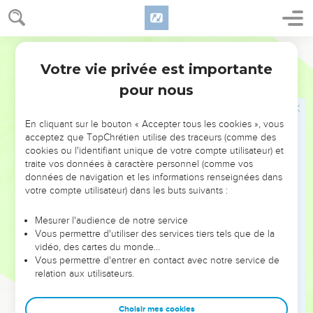
commet de telles actions n’a aucune part à l’héritage du
royaume de Dieu.
22
Car l’Esprit de Dieu produit bien autre chose. Le fruit de
Parole Vivante
l’Esprit c’est l’amour, la joie, la paix, la patience, le bon
Votre vie privée est importante
Galates
5
caractère, l’amabilité, la serviabilité, la bonté, la générosité,
pour nous
la fidélité, la confiance dans les autres,
23
la douceur, la modestie, l’humilité, l’aptitude à céder et à
En cliquant sur le bouton « Accepter tous les cookies », vous
s’adapter, la tempérance, la chasteté, la maîtrise de soi.
acceptez que TopChrétien utilise des traceurs (comme des
Aucune loi n’interdit cela, et contre ceux qui vivent ainsi,
cookies ou l'identifiant unique de votre compte utilisateur) et
elle n’a pas même besoin d’intervenir.
traite vos données à caractère personnel (comme vos
données de navigation et les informations renseignées dans
24
Or, ceux qui appartiennent à Jésus-Christ ont cloué à la
votre compte utilisateur) dans les buts suivants :
croix leur vieille nature avec ses passions et ses désirs. Celui
qui a pris Jésus-Christ pour maître est mort avec lui à ses
Mesurer l'audience de notre service
projets et à ses plans personnels.
Vous permettre d'utiliser des services tiers tels que de la
vidéo, des cartes du monde…
25
Puisque l’Esprit est la source de notre vie, laissons-nous
Vous permettre d'entrer en contact avec notre service de
aussi conduire par lui, suivons ses indications et agissons
relation aux utilisateurs.
comme il le désire, c’est-à-dire que notre vie, elle aussi, soit
spirituelle.
Choisir mes cookies