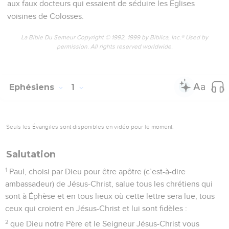
aux faux docteurs qui essaient de séduire les Eglises
voisines de Colosses.
La Bible Du Semeur Copyright © 1992, 1999 by Biblica, Inc.® Used by
permission. All rights reserved worldwide.
Ephésiens
1
Seuls les Évangiles sont disponibles en vidéo pour le moment.
Salutation
1
Paul, choisi par Dieu pour être apôtre (c’est-à-dire
ambassadeur) de Jésus-Christ, salue tous les chrétiens qui
sont à Éphèse et en tous lieux où cette lettre sera lue, tous
ceux qui croient en Jésus-Christ et lui sont fidèles :
2
que Dieu notre Père et le Seigneur Jésus-Christ vous