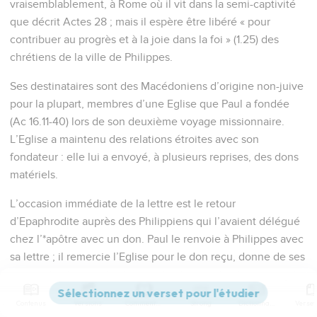
vraisemblablement, à Rome où il vit dans la semi-captivité
que décrit Actes 28 ; mais il espère être libéré « pour
contribuer au progrès et à la joie dans la foi » (1.25) des
chrétiens de la ville de Philippes.
Ses destinataires sont des Macédoniens d’origine non-juive
pour la plupart, membres d’une Eglise que Paul a fondée
(Ac 16.11-40) lors de son deuxième voyage missionnaire.
L’Eglise a maintenu des relations étroites avec son
fondateur : elle lui a envoyé, à plusieurs reprises, des dons
matériels.
L’occasion immédiate de la lettre est le retour
d’Epaphrodite auprès des Philippiens qui l’avaient délégué
chez l’*apôtre avec un don. Paul le renvoie à Philippes avec
sa lettre ; il remercie l’Eglise pour le don reçu, donne de ses
nouvelles et encourage ses correspondants à tenir ferme
dans le témoignage. L’appel à l’unité laisse deviner
Contenus
Versions
Commentaires
Strong
Dictionnaire
quelques difficultés dans cette Eglise.