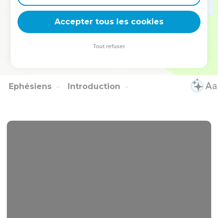
As many as walk by this rule, peace and mercy be on
them, and on God's Israel.
Accepter tous les cookies
17
From now on, let no one cause me any trouble, for I bear
the marks of the Lord Jesus branded on my body.
Tout refuser
18
The grace of our Lord Jesus Christ be with your spirit,
brothers. Amen.
Ephésiens
Introduction