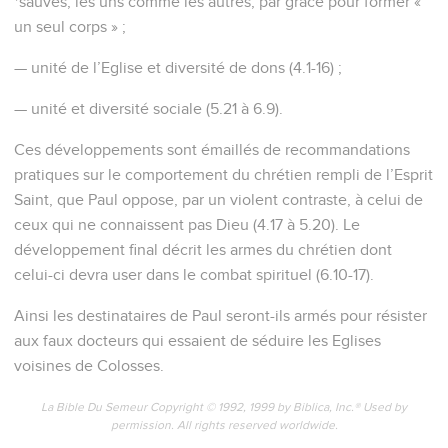
*sauvés, les uns comme les autres, par grâce pour former «
un seul corps » ;
— unité de l’Eglise et diversité de dons (4.1-16) ;
— unité et diversité sociale (5.21 à 6.9).
Ces développements sont émaillés de recommandations
pratiques sur le comportement du chrétien rempli de l’Esprit
Saint, que Paul oppose, par un violent contraste, à celui de
ceux qui ne connaissent pas Dieu (4.17 à 5.20). Le
développement final décrit les armes du chrétien dont
celui-ci devra user dans le combat spirituel (6.10-17).
Ainsi les destinataires de Paul seront-ils armés pour résister
aux faux docteurs qui essaient de séduire les Eglises
voisines de Colosses.
La Bible Du Semeur Copyright © 1992, 1999 by Biblica, Inc.® Used by
permission. All rights reserved worldwide.