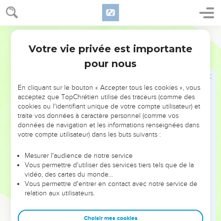
toward all men, and especially toward those who are of the
household of the faith.
World English Bible
Derniers avertissements et salutation
Votre vie privée est importante
Galates
6
11
See with what large letters I write to you with my own
pour nous
hand.
12
As many as desire to look good in the flesh, they compel
En cliquant sur le bouton « Accepter tous les cookies », vous
you to be circumcised; only that they may not be persecuted
acceptez que TopChrétien utilise des traceurs (comme des
for the cross of Christ.
cookies ou l'identifiant unique de votre compte utilisateur) et
traite vos données à caractère personnel (comme vos
13
For even they who receive circumcision don't keep the
données de navigation et les informations renseignées dans
law themselves, but they desire to have you circumcised,
votre compte utilisateur) dans les buts suivants :
that they may boast in your flesh.
Mesurer l'audience de notre service
14
But far be it from me to boast, except in the cross of our
Vous permettre d'utiliser des services tiers tels que de la
Lord Jesus Christ, through which the world has been
vidéo, des cartes du monde…
crucified to me, and I to the world.
Vous permettre d'entrer en contact avec notre service de
relation aux utilisateurs.
15
For in Christ Jesus neither is circumcision anything, nor
uncircumcision, but a new creation.
Choisir mes cookies
16