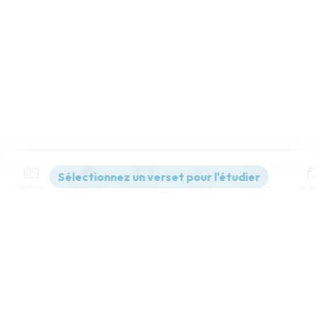
Contenus
Versions
Commentaires
Strong
Dictionnaire
Paramètres de lecture
Afficher les numéros de versets
Mode dyslexique