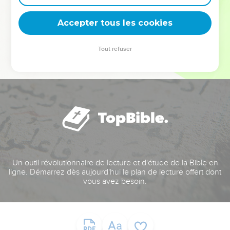
deviennent vos tremplins. Que vous guidiez un ministère, une
équipe, un groupe ou une famille, leur expérience est faite
Accepter tous les cookies
pour vous.
Tout refuser
Je découvre l’événement
Un outil révolutionnaire de lecture et d'étude de la Bible en
ligne. Démarrez dès aujourd'hui le plan de lecture offert dont
vous avez besoin.