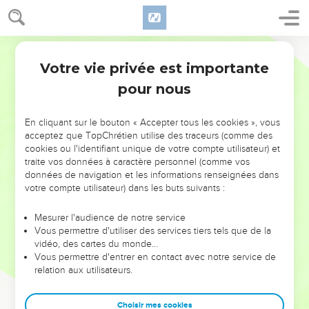
Votre vie privée est importante
pour nous
NE MANQUEZ PAS L’ÉVÉNEMENT
En cliquant sur le bouton « Accepter tous les cookies », vous
DE L’ANNÉE !
acceptez que TopChrétien utilise des traceurs (comme des
cookies ou l'identifiant unique de votre compte utilisateur) et
ET SI LEURS ERREURS POUVAIENT VOUS ÉVITER LES
traite vos données à caractère personnel (comme vos
VOTRES ?
données de navigation et les informations renseignées dans
votre compte utilisateur) dans les buts suivants :
On admire souvent les leaders pour leurs réussites, leur impact,
leur foi ou leur vision. Mais on voit moins les doutes, les erreurs
Mesurer l'audience de notre service
Vous permettre d'utiliser des services tiers tels que de la
et les saisons difficiles qu'ils ont traversés, alors même que ce
vidéo, des cartes du monde…
sont elles qui les ont façonnés.
Vous permettre d'entrer en contact avec notre service de
relation aux utilisateurs.
Dans cette conférence, leaders, entrepreneurs, et responsables
reviennent sur les erreurs marquantes de leur parcours et les
clés pour avancer avec plus de sagesse afin que leurs erreurs
Choisir mes cookies