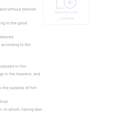
 and without blemish
Ajouter une
Ajouter une
Ajouter une
Ajouter une
Ajouter une
Ajouter une
colonne
colonne
colonne
colonne
colonne
colonne
ding to the good
 Beloved,
 according to the
purposed in him
ings in the heavens, and
o the purpose of him
rist:
n--in whom, having also