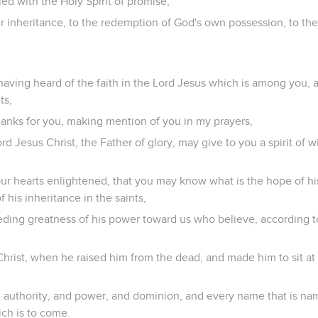
ed with the Holy Spirit of promise,
r inheritance, to the redemption of God's own possession, to the 
, having heard of the faith in the Lord Jesus which is among you,
ts,
hanks for you, making mention of you in my prayers,
rd Jesus Christ, the Father of glory, may give to you a spirit of 
ur hearts enlightened, that you may know what is the hope of his
f his inheritance in the saints,
eding greatness of his power toward us who believe, according t
hrist, when he raised him from the dead, and made him to sit at h
nd authority, and power, and dominion, and every name that is nam
ich is to come.