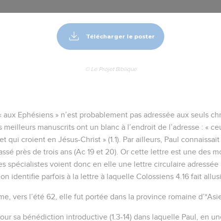
Télécharger le poster
© Le Projet Biblique
 « aux Ephésiens » n’est probablement pas adressée aux seuls chré
s meilleurs manuscrits ont un blanc à l’endroit de l’adresse : « ceu
 qui croient en Jésus-Christ » (1.1). Par ailleurs, Paul connaissait
assé près de trois ans (Ac 19 et 20). Or cette lettre est une des 
des spécialistes voient donc en elle une lettre circulaire adressé
n identifie parfois à la lettre à laquelle Colossiens 4.16 fait allus
me, vers l’été 62, elle fut portée dans la province romaine d’*Asi
pour sa bénédiction introductive (1.3-14) dans laquelle Paul, en 