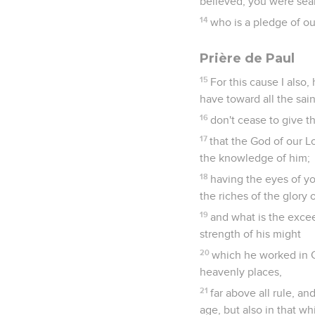
believed, you were seal
14
who is a pledge of ou
Prière de Paul
15
For this cause I also
have toward all the sain
16
don't cease to give t
17
that the God of our Lo
the knowledge of him;
18
having the eyes of yo
the riches of the glory o
19
and what is the exce
strength of his might
20
which he worked in C
heavenly places,
21
far above all rule, a
age, but also in that wh