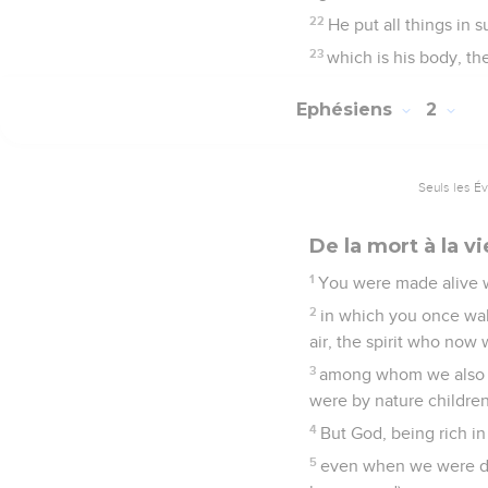
22
He put all things in 
23
which is his body, the 
Ephésiens
2
Seuls les É
De la mort à la vi
1
You were made alive w
2
in which you once wal
air, the spirit who now
3
among whom we also all
were by nature children
4
But God, being rich in
5
even when we were dea