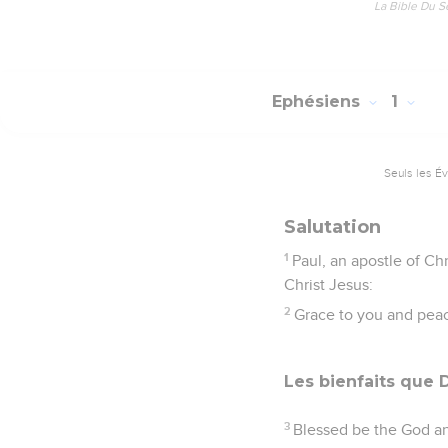
La Bible Du S
Ephésiens
1
Seuls les É
Salutation
1
Paul, an apostle of Chr
Christ Jesus:
2
Grace to you and peac
Les bienfaits que 
3
Blessed be the God and