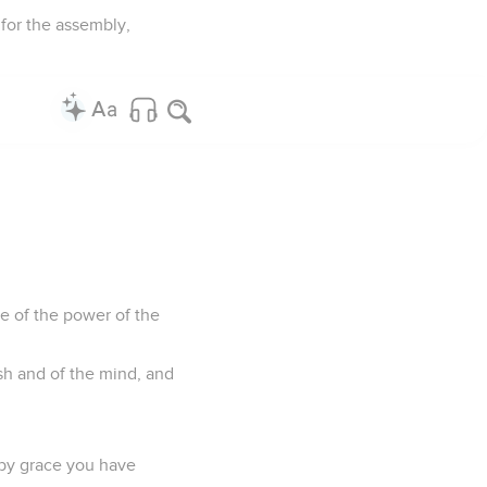
 for the assembly,
ce of the power of the
esh and of the mind, and
(by grace you have