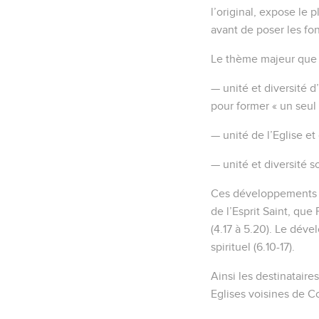
l’original, expose le 
avant de poser les fon
Le thème majeur que dé
— unité et diversité d
pour former « un seul 
— unité de l’Eglise et 
— unité et diversité so
Ces développements s
de l’Esprit Saint, que
(4.17 à 5.20). Le déve
spirituel (6.10-17).
Ainsi les destinataire
Eglises voisines de C