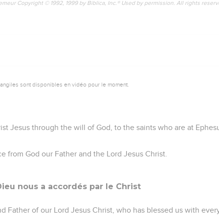
emeur Copyright © 1992, 1999 by Biblica, Inc.® Used by permission. All rights reser
vangiles sont disponibles en vidéo pour le moment.
ist Jesus through the will of God, to the saints who are at Ephesu
e from God our Father and the Lord Jesus Christ.
Dieu nous a accordés par le Christ
 Father of our Lord Jesus Christ, who has blessed us with every 