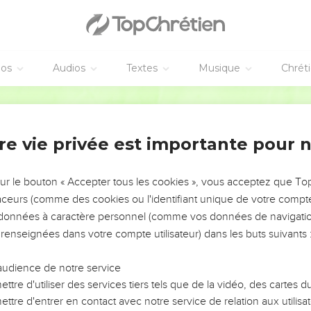
 is not mocked, for whatever a man sows, that he will also reap
 own flesh will from the flesh reap corruption. But he who sows t
fe.
éos
Audios
Textes
Musique
Chrét
 doing good, for we will reap in due season, if we don't give up.
pportunity, let's do what is good toward all men, and especiall
World English Bible
faith.
re vie privée est importante pour 
sements et salutation
etters I write to you with my own hand.
sur le bouton « Accepter tous les cookies », vous acceptez que T
look good in the flesh, they compel you to be circumcised; only
traceurs (comme des cookies ou l'identifiant unique de votre compte 
 of Christ.
s données à caractère personnel (comme vos données de navigatio
ceive circumcision don't keep the law themselves, but they desi
 renseignées dans votre compte utilisateur) dans les buts suivants 
may boast in your flesh.
 to boast, except in the cross of our Lord Jesus Christ, through 
audience de notre service
o the world.
ttre d'utiliser des services tiers tels que de la vidéo, des cartes
ttre d'entrer en contact avec notre service de relation aux utilisat
either is circumcision anything, nor uncircumcision, but a new cr