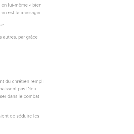
çu en lui-même « bien
l en est le messager.
se :
s autres, par grâce
t du chrétien rempli
nnaissent pas Dieu
user dans le combat
aient de séduire les