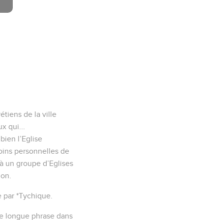
tiens de la ville
x qui...
 bien l’Eglise
moins personnelles de
e à un groupe d’Eglises
ion.
e par *Tychique.
une longue phrase dans