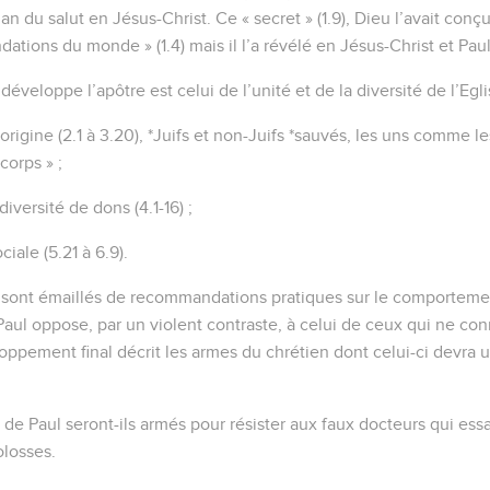
plan du salut en Jésus-Christ. Ce « secret » (1.9), Dieu l’avait con
dations du monde » (1.4) mais il l’a révélé en Jésus-Christ et Pau
veloppe l’apôtre est celui de l’unité et de la diversité de l’Egli
’origine (2.1 à 3.20), *Juifs et non-Juifs *sauvés, les uns comme le
corps » ;
diversité de dons (4.1-16) ;
ciale (5.21 à 6.9).
ont émaillés de recommandations pratiques sur le comportemen
 Paul oppose, par un violent contraste, à celui de ceux qui ne co
loppement final décrit les armes du chrétien dont celui-ci devra 
s de Paul seront-ils armés pour résister aux faux docteurs qui ess
olosses.