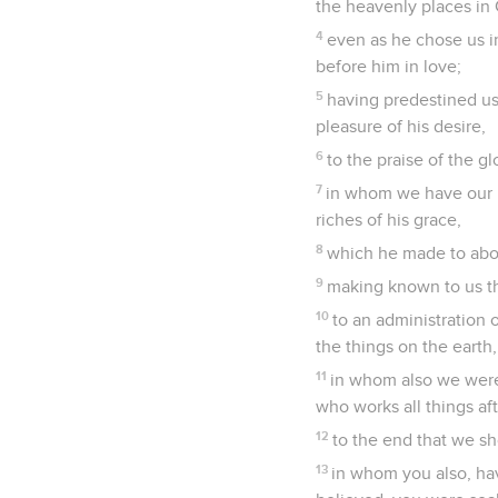
the heavenly places in 
4
even as he chose us i
before him in love;
5
having predestined us
pleasure of his desire,
6
to the praise of the g
7
in whom we have our r
riches of his grace,
8
which he made to abo
9
making known to us th
10
to an administration o
the things on the earth,
11
in whom also we were
who works all things aft
12
to the end that we sh
13
in whom you also, hav