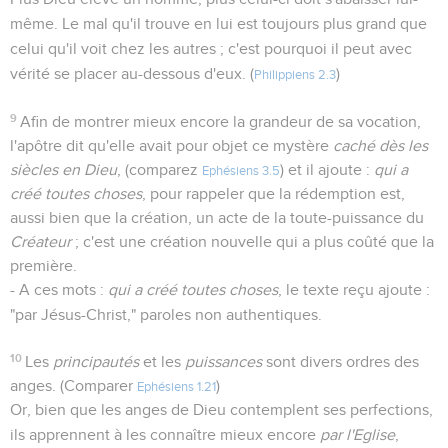
même. Le mal qu'il trouve en lui est toujours plus grand que
celui qu'il voit chez les autres ; c'est pourquoi il peut avec
vérité se placer au-dessous d'eux. (
)
Philippiens 2.3
9
Afin de montrer mieux encore la grandeur de sa vocation,
l'apôtre dit qu'elle avait pour objet ce mystère
caché dès les
siècles en Dieu
, (comparez
) et il ajoute :
qui a
Ephésiens 3.5
créé toutes choses
, pour rappeler que la rédemption est,
aussi bien que la création, un acte de la toute-puissance du
Créateur
; c'est une création nouvelle qui a plus coûté que la
première.
- A ces mots :
qui a créé toutes choses
, le texte reçu ajoute :
"par Jésus-Christ," paroles non authentiques.
10
Les
principautés
et les
puissances
sont divers ordres des
anges. (Comparer
)
Ephésiens 1.21
Or, bien que les anges de Dieu contemplent ses perfections,
ils apprennent à les connaître mieux encore
par l'Eglise
,