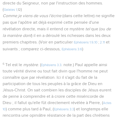
directe du Seigneur, non par l'instruction des hommes.
(
)
Galates 1
,12
Comme je viens de vous l'écrire
(dans cette lettre) ne signifie
pas que l'apôtre ait déjà exprimé cette pensée d'une
révélation directe, mais il entend ce mystère
tel
que (ou
de
la manière dont
) il en a déroulé les richesses dans les deux
premiers chapitres. (Voir en particulier
et
Ephésiens 1.9,10
;
2.11
suivants ; comparez ci-dessous,
)
Ephésiens 3.6
6
Tel est le
mystère
. (
. note.) Paul appelle ainsi
Ephésiens 3.3
toute vérité divine ou tout fait divin que l'homme ne peut
connaître que par révélation. Ici il s'agit du fait de la
participation de tous les peuples à la grâce de Dieu en
Jésus-Christ. On sait combien les disciples de Jésus eurent
de peine à comprendre et à croire cette miséricorde de
Dieu ; il fallut qu'elle fût directement révélée à Pierre, (
Actes
) comme plus tard à Paul, (
) et longtemps elle
10
Ephésiens 3.3
rencontra une opiniâtre résistance de la part des chrétiens