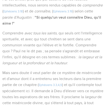
intellectuelles, nous serons rendus capables de
comprendre
(
) et de
connaître
, (
) selon cette
Ephésiens 3.18
Ephésiens 3.19
"Si quelqu'un veut connaître Dieu, qu'il
parole d'Augustin :
aime !"
Comprendre
avec tous les saints
, qui seuls ont l'intelligence
spirituelle, et avec qui tout chrétien se sent dans une
communion vivante qui l'élève et le fortifie. Comprendre
quoi ? Paul ne le dit pas ; sa pensée s'agrandit et embrasse
l'infini, qu'il désigne en ces termes sublimes :
la largeur et la
longueur et la profondeur et la hauteur
.
Mais sans doute il veut parler de ce mystère de miséricorde
et d'amour dont il a entretenu ses lecteurs dans la première
partie de ce chapitre (
) et qu'il contemple tout
Ephésiens 3.3,4
,
9
spécialement ici. Il demande à Dieu d'élever vers ce mystère
toutes les aspirations de ses frères. Il proclame la
largeur
de
cette miséricorde divine, qui s'étend à tout pays, à tout