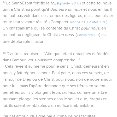
17
Le Saint-Esprit fortifie la
foi
, (
) et cette foi nous
Ephésiens 3.16
unit à Christ au point qu'il
demeure en nous
et nous en lui. Il
ne faut pas voir dans ces termes des figures, mais leur laisser
toute leur vivante réalité. (Comparer
)
Jean 14.23
;
Galates 2.20
Un christianisme qui se contente du Christ
pour nous
, en
reniant ou négligeant le Christ
en nous
, (
) est
Colossiens 1.27
une déplorable illusion.
18
D'autres traduisent : "Afin que, étant enracinés et fondés
dans l'amour, vous puissiez comprendre..."
- Cela revient au même pour le sens. Christ, demeurant en
nous, y fait régner l'amour. Paul parle, dans ces versets, de
l'amour de Dieu ou de Christ pour nous, non de notre amour
pour lui ; mais l'apôtre demande que ses frères en soient
pénétrés, qu'ils y plongent leurs
racines
, comme un arbre
puissant plonge les siennes dans le sol, et que,
fondés
en
lui, ils soient semblables à un édifice inébranlable.
Par cet amour, plus que par aucune de nos facultés