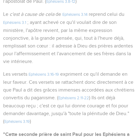
l'apostolat de Paul. (
)
Ephésiens 3.8-12
Le
c'est à cause de cela
de
reprend celui du
Ephésiens 3.14
; ayant achevé ce qu'il voulait dire de son
Ephésiens 3.1
ministère, l'apôtre revient, par la même expression
conjonctive, à la grande pensée, qui, tout à l'heure déjà,
remplissait son cœur : il adresse à Dieu des prières ardentes
pour l'affermissement et l'avancement de ses frères dans la
vie intérieure.
Les versets
expriment ce qu'il demande en
Ephésiens 3.16-19
leur faveur. Ces versets se rattachent donc directement à ce
que Paul a dit des grâces immenses accordées aux chrétiens
convertis du paganisme. (
) Ils ont déjà
Ephésiens 2.11-22
beaucoup reçu ; c'est ce qui lui donne courage et foi pour
demander davantage, jusqu'à "toute la plénitude de Dieu."
(
)
Ephésiens 3.19
"Cette seconde prière de saint Paul pour les Ephésiens a