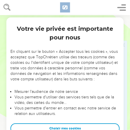
reposaient sur le fondement de ces derniers ; enfin, où est
maintenant pour l'Eglise ce fondement des prophètes du
Nouveau Testament ? Il aurait disparu ? Ne pouvant admettre
Bible annotée
ni la première ni la seconde de ces opinions, Il ne reste que
Votre vie privée est importante
Ephésiens
2
la troisième.
pour nous
Mais quoi qu'il en soit, le point essentiel auquel l'apôtre veut
tout ramener, sur lequel il veut tout fonder, c'est la
PIERRE
En cliquant sur le bouton « Accepter tous les cookies », vous
acceptez que TopChrétien utilise des traceurs (comme des
ANGULAIRE
, Jésus-Christ.
cookies ou l'identifiant unique de votre compte utilisateur) et
traite vos données à caractère personnel (comme vos
21
L'
ordre
, l'
accroissement
, la
sainteté
de l'Eglise est en
données de navigation et les informations renseignées dans
proportion de ce qu'elle s'appuie exclusivement sur Jésus-
votre compte utilisateur) dans les buts suivants :
Christ. (
)
1Pierre 2.4,5
Mesurer l'audience de notre service
22
Poursuivant et développant son image, l'apôtre aime à
Vous permettre d'utiliser des services tiers tels que de la
redire à ses lecteurs qu'eux aussi font partie de ce saint
vidéo, des cartes du monde…
temple, étant
édifiés sur le Seigneur
, (
) et que
Vous permettre d'entrer en contact avec notre service de
Ephésiens 2.20,21
relation aux utilisateurs.
là
Dieu
daigne faire son
habitation
.
Si chaque âme chrétienne est son temple, (
1Corinthiens 3.16
;
Choisir mes cookies
) combien plus tout l'ensemble de l'Eglise qu'il remplit de
6.19