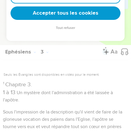
sa présence. Mais tout cela
en Esprit
, par opposition au
Accepter tous les cookies
temple matériel, si cher aux souvenirs du peuple juif.
Tout refuser
Autres ressources sur theotex.org, contact theotex@gmail.com
Ephésiens
3
Seuls les Évangiles sont disponibles en vidéo pour le moment.
1
Chapitre 3.
1 à 13
Un mystère dont l'administration a été laissée à
l'apôtre.
Sous l'impression de la description qu'il vient de faire de la
glorieuse vocation des païens dans l'Eglise, l'apôtre se
tourne vers eux et veut répandre tout son cœur en prières