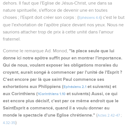
dehors. Il faut que l'Eglise de Jésus-Christ, une dans sa
nature spirituelle, s'efforce de devenir une en toutes
choses ; l'Esprit doit créer son corps : (
) c'est le but
Ephésiens 4.4
que l'exhortation de l'apôtre place devant nos yeux. Nous ne
saurions attacher trop de prix à cette unité dans l'amour
fraternel.
"la place seule que lui
Comme le remarque Ad. Monod,
donne ici notre apôtre suffit pour en montrer l'importance.
Qui de nous, voulant exposer les obligations morales du
croyant, aurait songé à commencer par l'unité de l'Esprit ?
C'est encore par là que saint Paul commence ses
exhortations aux Philippiens (
et suivants) et
Ephésiens 2.1
aux Corinthiens (
et suivants) Aussi, ce qui
1Corinthiens 1.10
est encore plus décisif, c'est par ce même endroit que le
SaintEsprit a commencé, quand il a voulu donner au
monde le spectacle d'une Eglise chrétienne."
(
Actes 2.42-47
;
)
4.32-35