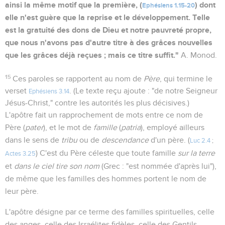
ainsi la même motif que la première, (
) dont
Ephésiens 1.15-20
elle n'est guère que la reprise et le développement. Telle
est la gratuité des dons de Dieu et notre pauvreté propre,
que nous n'avons pas d'autre titre à des grâces nouvelles
que les grâces déjà reçues ; mais ce titre suffit."
A. Monod.
15
Ces paroles se rapportent au nom de
Père
, qui termine le
verset
. (Le texte reçu ajoute : "de notre Seigneur
Ephésiens 3.14
Jésus-Christ," contre les autorités les plus décisives.)
L'apôtre fait un rapprochement de mots entre ce nom de
Père (
pater
), et le mot de
famille
(
patria
), employé ailleurs
dans le sens de
tribu
ou de
descendance
d'un père. (
Luc 2.4
;
) C'est du Père céleste que toute famille
sur la terre
Actes 3.25
et
dans le ciel tire son nom
(Grec : "est nommée d'après lui"),
de même que les familles des hommes portent le nom de
leur père.
L'apôtre désigne par ce terme des familles spirituelles, celle
des anges, celle des Israélites fidèles, celle des Gentils