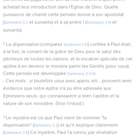
achetait leur introduction dans l'Eglise de Dieu. Quelle
puissance de charité cette pensée donne à son apostolat
(
et suivants) et à sa prière ! (
et
Ephésiens 3.2
Ephésiens 3.14
suivants)
2
La
dispensation
(comparez
) confiée à Paul était,
Ephésiens 1.10
à la fois, le conseil de la grâce de Dieu pour le salut des
pécheurs de toutes les nations, et la vocation spéciale de cet
apôtre à en devenir le ministre parmi les Gentils (
pour vous
).
Cette pensée est développée
.
Ephésiens 3.3-10
- Ces mots :
si toutefois vous avez appris
, etc., prouvent avec
évidence que notre épître n'a pu être adressée aux
Ephésiens seuls, qui connaissaient si bien l'apôtre et la
nature de son ministère. (Voir l'introd.)
3
Le
mystère
est ce que Paul vient de nommer "la
dispensation" (
) et qu'il explique clairement.
Ephésiens 3.2
(
) Ce mystère, Paul l'a connu
par révélation
Ephésiens 3.6