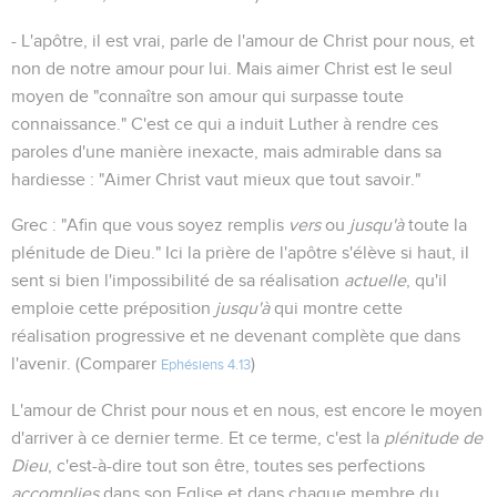
- L'apôtre, il est vrai, parle de l'amour de Christ pour nous, et
non de notre amour pour lui. Mais aimer Christ est le seul
moyen de "connaître son amour qui surpasse toute
connaissance." C'est ce qui a induit Luther à rendre ces
paroles d'une manière inexacte, mais admirable dans sa
hardiesse : "Aimer Christ vaut mieux que tout savoir."
Grec : "Afin que vous soyez remplis
vers
ou
jusqu'à
toute la
plénitude de Dieu." Ici la prière de l'apôtre s'élève si haut, il
sent si bien l'impossibilité de sa réalisation
actuelle
, qu'il
emploie cette préposition
jusqu'à
qui montre cette
réalisation progressive et ne devenant complète que dans
l'avenir. (Comparer
)
Ephésiens 4.13
L'amour de Christ pour nous et en nous, est encore le moyen
d'arriver à ce dernier terme. Et ce terme, c'est la
plénitude de
Dieu
, c'est-à-dire tout son être, toutes ses perfections
accomplies
dans son Eglise et dans chaque membre du