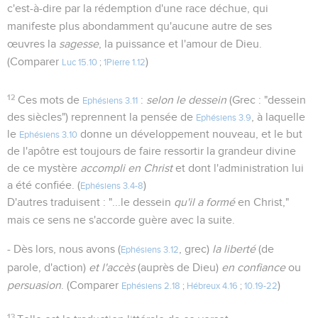
c'est-à-dire par la rédemption d'une race déchue, qui
manifeste plus abondamment qu'aucune autre de ses
œuvres la
sagesse
, la puissance et l'amour de Dieu.
(Comparer
)
Luc 15.10
;
1Pierre 1.12
12
Ces mots de
:
selon le dessein
(Grec : "dessein
Ephésiens 3.11
des siècles") reprennent la pensée de
, à laquelle
Ephésiens 3.9
le
donne un développement nouveau, et le but
Ephésiens 3.10
de l'apôtre est toujours de faire ressortir la grandeur divine
de ce mystère
accompli en Christ
et dont l'administration lui
a été confiée. (
)
Ephésiens 3.4-8
D'autres traduisent : "...le dessein
qu'il a formé
en Christ,"
mais ce sens ne s'accorde guère avec la suite.
- Dès lors, nous avons (
, grec)
la liberté
(de
Ephésiens 3.12
parole, d'action)
et l'accès
(auprès de Dieu)
en confiance
ou
persuasion
. (Comparer
)
Ephésiens 2.18
;
Hébreux 4.16
;
10.19-22
13