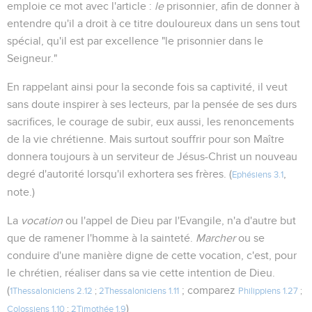
emploie ce mot avec l'article :
le
prisonnier, afin de donner à
entendre qu'il a droit à ce titre douloureux dans un sens tout
spécial, qu'il est par excellence "le prisonnier dans le
Seigneur."
En rappelant ainsi pour la seconde fois sa captivité, il veut
sans doute inspirer à ses lecteurs, par la pensée de ses durs
sacrifices, le courage de subir, eux aussi, les renoncements
de la vie chrétienne. Mais surtout souffrir pour son Maître
donnera toujours à un serviteur de Jésus-Christ un nouveau
degré d'autorité lorsqu'il exhortera ses frères. (
,
Ephésiens 3.1
note.)
La
vocation
ou l'appel de Dieu par l'Evangile, n'a d'autre but
que de ramener l'homme à la sainteté.
Marcher
ou se
conduire d'une manière digne de cette vocation, c'est, pour
le chrétien, réaliser dans sa vie cette intention de Dieu.
(
; comparez
1Thessaloniciens 2.12
;
2Thessaloniciens 1.11
Philippiens 1.27
;
)
Colossiens 1.10
;
2Timothée 1.9