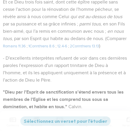
Et ce Dieu trois fois saint, dont cette épître rappelle sans
cesse l'action pour la rénovation de l'homme pécheur, se
révèle ainsi à nous comme Celui
qui est au-dessus de tous
par sa puissance et sa grâce infinies ;
parmi tous
, en son Fils
bien-aimé, qui l'a remis en communion avec nous ;
en nous
tous
, par son Esprit qui habite au dedans de nous. (Comparer
)
Romains 11.36
;
1Corinthiens 8.6
;
12.4-6
;
2Corinthiens 13.13
- D'excellents interprètes refusent de voir dans ces dernières
paroles l'expression d'un rapport trinitaire de Dieu à
l'homme, et ils les appliquent uniquement à la présence et à
l'action de Dieu le Père.
"Dieu par l'Esprit de sanctification s'étend envers tous les
membres de l'Eglise et les comprend tous sous sa
domination, et habite en tous."
Calvin.
En faveur de cette explication, on peut remarquer que la
Contenus
Versions
Commentaires
Strong
Dictionnaire
préposition que nous traduisons par
parmi
, n'a pas le sens