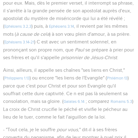
pour eux. Mais, dès le premier verset, il interrompt sa phrase,
il s'arrête à la grande pensée de son apostolat auprès d'eux,
apostolat du mystère de miséricorde qui lui a été révélé ;
(
) puis, à
, il revient par les mêmes
Ephésiens 3.2,3
Ephésiens 3.14
mots (
à cause de cela
) à son vœu plein d'amour, à sa prière.
(
) C est avec un sentiment solennel, en
Ephésiens 3.14-21
prononçant son propre nom, que
Paul
se prépare à prier pour
ses frères et qu'il s'appelle
prisonnier de Jésus-Christ
.
Ainsi, ailleurs, il appelle ses chaînes "ses liens en Christ,"
(
) ou encore "les liens de l'Evangile" (
)
Philippiens 1.13
Philémon 13
parce que c'est pour Christ et pour son Evangile qu'il
souffrait cette dure captivité. Ce n est pas là seulement sa
consolation, mais sa gloire. (
; comparez
)
Galates 6.14
Romains 5.3
La croix de Christ crucifie le péché et vivifie le pécheur au
lieu de le tuer, comme le fait l'aiguillon de la loi.
- "Tout cela, je le souffre
pour vous
," dit-il à ses frères
convertis du paganisme, afin de leur montrer à quel prix il