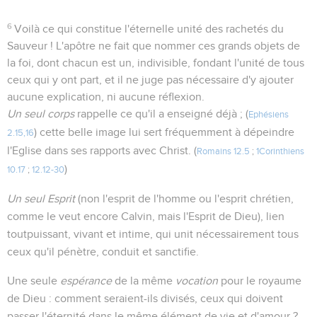
6
Voilà ce qui constitue l'éternelle unité des rachetés du
Sauveur ! L'apôtre ne fait que nommer ces grands objets de
la foi, dont chacun est un, indivisible, fondant l'unité de tous
ceux qui y ont part, et il ne juge pas nécessaire d'y ajouter
aucune explication, ni aucune réflexion.
Un seul corps
rappelle ce qu'il a enseigné déjà ; (
Ephésiens
) cette belle image lui sert fréquemment à dépeindre
2.15,16
l'Eglise dans ses rapports avec Christ. (
Romains 12.5
;
1Corinthiens
)
10.17
;
12.12-30
Un seul Esprit
(non l'esprit de l'homme ou l'esprit chrétien,
comme le veut encore Calvin, mais l'Esprit de Dieu), lien
toutpuissant, vivant et intime, qui unit nécessairement tous
ceux qu'il pénètre, conduit et sanctifie.
Une seule
espérance
de la même
vocation
pour le royaume
de Dieu : comment seraient-ils divisés, ceux qui doivent
passer l'éternité dans le même élément de vie et d'amour ?