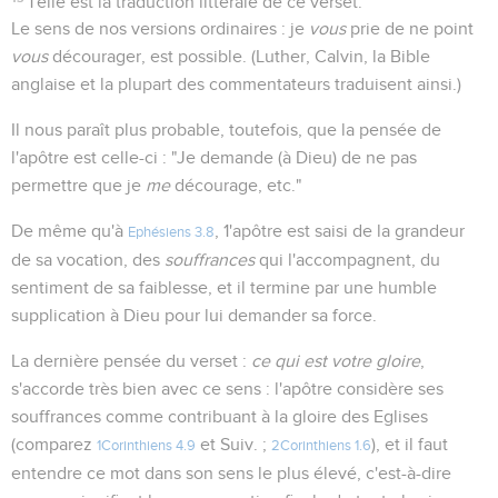
Telle est la traduction littérale de ce verset.
Le sens de nos versions ordinaires : je
vous
prie de ne point
vous
décourager, est possible. (Luther, Calvin, la Bible
anglaise et la plupart des commentateurs traduisent ainsi.)
Il nous paraît plus probable, toutefois, que la pensée de
l'apôtre est celle-ci : "Je demande (à Dieu) de ne pas
permettre que je
me
décourage, etc."
De même qu'à
, 1'apôtre est saisi de la grandeur
Ephésiens 3.8
de sa vocation, des
souffrances
qui l'accompagnent, du
sentiment de sa faiblesse, et il termine par une humble
supplication à Dieu pour lui demander sa force.
La dernière pensée du verset :
ce qui est votre gloire
,
s'accorde très bien avec ce sens : l'apôtre considère ses
souffrances comme contribuant à la gloire des Eglises
(comparez
et Suiv. ;
), et il faut
1Corinthiens 4.9
2Corinthiens 1.6
entendre ce mot dans son sens le plus élevé, c'est-à-dire