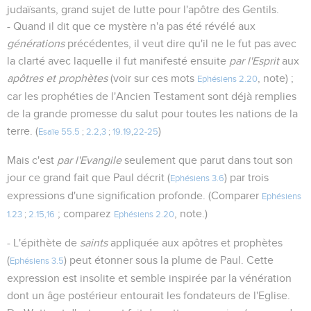
judaïsants, grand sujet de lutte pour l'apôtre des Gentils.
- Quand il dit que ce mystère n'a pas été révélé aux
générations
précédentes, il veut dire qu'il ne le fut pas avec
la clarté avec laquelle il fut manifesté ensuite
par l'Esprit
aux
apôtres et prophètes
(voir sur ces mots
, note) ;
Ephésiens 2.20
car les prophéties de l'Ancien Testament sont déjà remplies
de la grande promesse du salut pour toutes les nations de la
terre. (
)
Esaïe 55.5
;
2.2,3
;
19.19
,
22-25
Mais c'est
par l'Evangile
seulement que parut dans tout son
jour ce grand fait que Paul décrit (
) par trois
Ephésiens 3.6
expressions d'une signification profonde. (Comparer
Ephésiens
; comparez
, note.)
1.23
;
2.15,16
Ephésiens 2.20
- L'épithète de
saints
appliquée aux apôtres et prophètes
(
) peut étonner sous la plume de Paul. Cette
Ephésiens 3.5
expression est insolite et semble inspirée par la vénération
dont un âge postérieur entourait les fondateurs de l'Eglise.