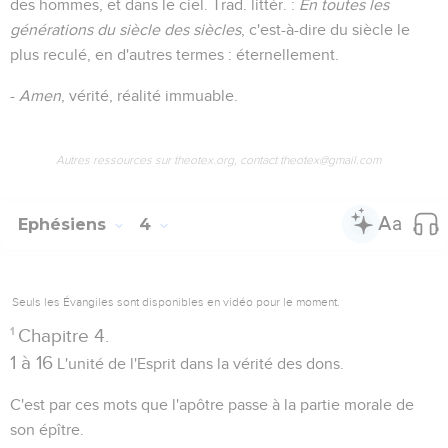
des hommes, et dans le ciel. Trad. littér. :
En toutes les
générations du siècle des siècles
, c'est-à-dire du siècle le
plus reculé, en d'autres termes : éternellement.
-
Amen
, vérité, réalité immuable.
Autres ressources sur theotex.org, contact theotex@gmail.com
Ephésiens
4
Seuls les Évangiles sont disponibles en vidéo pour le moment.
1
Chapitre 4.
1 à 16
L'unité de l'Esprit dans la vérité des dons.
C'est par ces mots que l'apôtre passe à la partie morale de
son épître.