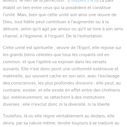
ailleurs "le lien de la perfection." (
) La paix
Colossiens 3.14,15
établit un lien entre ceux qui la possèdent et constitue
l'unité. Mais, bien que cette unité soit ainsi une œuvre de
Dieu, tout fidèle peut contribuer à l'augmenter ou à la
détruire, selon qu'il agit par amour ou qu'il se livre à son sens
charnel, à l'égoïsme, à l'orgueil. De là l'exhortation.
Cette unité est spirituelle ; œuvre de l'Esprit, elle repose sur
les grands biens célestes que tous les croyants ont en
commun, et que l'apôtre va exposer dans les versets
suivants. Elle n'est donc point une uniformité extérieure et
matérielle, qui souvent cache en son sein, avec l'esclavage
des consciences, les plus profondes divisions ; elle peut, au
contraire, exister, et elle existe en effet entre des chrétiens
qui, extérieurement, se rattachent à des institutions
diverses ; elle n'exclut donc ni la diversité, ni la liberté.
Toutefois, là où elle règne véritablement au dedans, elle
devra, par sa nature même, tendre toujours à se traduire au