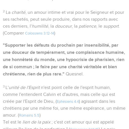
2
La
charité
, un amour intime et vrai pour le Seigneur et pour
ses rachetés, peut seule produire, dans nos rapports avec
ces derniers, l'
humilité
, la
douceur
, la
patience
, le
support
.
(Comparer
)
Colossiens 3.12-14
"Supporter les défauts du prochain par insensibilité, par
une douceur de tempérament, une complaisance humaine,
une honnêteté du monde, une hypocrisie de pharisien, rien
de si commun ; le faire par une charité véritable et bien
chrétienne, rien de plus rare."
Quesnel.
3
L'
unité de l'Esprit
n'est point celle de l'esprit humain,
comme l'entendent Calvin et d'autres, mais celle qui est
créée par l'Esprit de Dieu, (
) agissant dans les
Ephésiens 4.4
chrétiens par une même foi, une même espérance, un même
amour. (
)
Romains 5.5
Tel est le
lien de la paix
; c'est cet amour qui est appelé