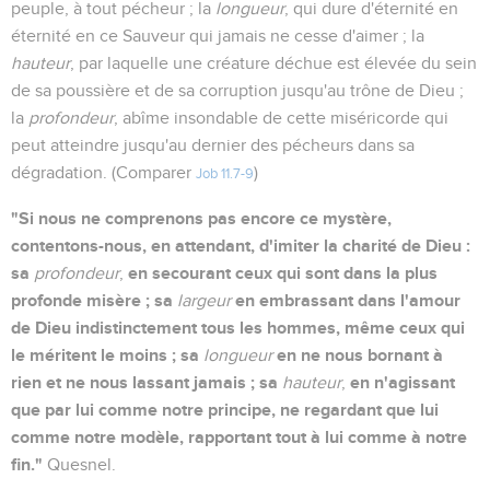
peuple, à tout pécheur ; la
longueur
, qui dure d'éternité en
éternité en ce Sauveur qui jamais ne cesse d'aimer ; la
hauteur
, par laquelle une créature déchue est élevée du sein
de sa poussière et de sa corruption jusqu'au trône de Dieu ;
la
profondeur
, abîme insondable de cette miséricorde qui
peut atteindre jusqu'au dernier des pécheurs dans sa
dégradation. (Comparer
)
Job 11.7-9
"Si nous ne comprenons pas encore ce mystère,
contentons-nous, en attendant, d'imiter la charité de Dieu :
sa
en secourant ceux qui sont dans la plus
profondeur
,
profonde misère ; sa
en embrassant dans l'amour
largeur
de Dieu indistinctement tous les hommes, même ceux qui
le méritent le moins ; sa
en ne nous bornant à
longueur
rien et ne nous lassant jamais ; sa
en n'agissant
hauteur
,
que par lui comme notre principe, ne regardant que lui
comme notre modèle, rapportant tout à lui comme à notre
fin."
Quesnel.