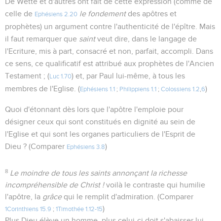
De Wette et d'autres ont fait de cette expression (comme de
celle de
le fondement
des apôtres et
Ephésiens 2.20
prophètes) un argument contre l'authenticité de l'épître. Mais
il faut remarquer que
saint
veut dire, dans le langage de
l'Ecriture, mis à part, consacré et non, parfait, accompli. Dans
ce sens, ce qualificatif est attribué aux prophètes de l'Ancien
Testament ; (
) et, par Paul lui-même, à tous les
Luc 1.70
membres de l'Eglise. (
)
Ephésiens 1.1
;
Philippiens 1.1
;
Colossiens 1.2
,
6
Quoi d'étonnant dès lors que l'apôtre l'emploie pour
désigner ceux qui sont constitués en dignité au sein de
l'Eglise et qui sont les organes particuliers de l'Esprit de
Dieu ? (Comparer
)
Ephésiens 3.8
8
Le moindre de tous les saints annonçant la richesse
incompréhensible de Christ !
voilà le contraste qui humilie
l'apôtre, la
grâce
qui le remplit d'admiration. (Comparer
)
1Corinthiens 15.9
;
1Timothée 1.12-15
Plus Dieu élève un homme, plus celui-ci doit s'abaisser lui-