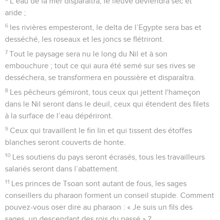
L’eau de la mer disparaîtra, le fleuve deviendra sec et
aride ;
6
les rivières empesteront, le delta de l’Egypte sera bas et
desséché, les roseaux et les joncs se flétriront.
7
Tout le paysage sera nu le long du Nil et à son
embouchure ; tout ce qui aura été semé sur ses rives se
desséchera, se transformera en poussière et disparaîtra.
8
Les pêcheurs gémiront, tous ceux qui jettent l'hameçon
dans le Nil seront dans le deuil, ceux qui étendent des filets
à la surface de l’eau dépériront.
9
Ceux qui travaillent le fin lin et qui tissent des étoffes
blanches seront couverts de honte.
10
Les soutiens du pays seront écrasés, tous les travailleurs
salariés seront dans l’abattement.
11
Les princes de Tsoan sont autant de fous, les sages
conseillers du pharaon forment un conseil stupide. Comment
pouvez-vous oser dire au pharaon : « Je suis un fils des
sages, un descendant des rois du passé » ?