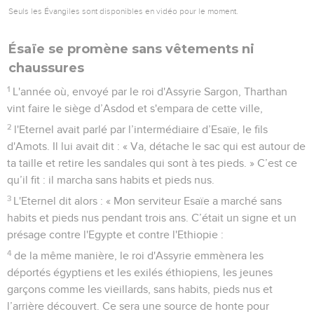
Seuls les Évangiles sont disponibles en vidéo pour le moment.
Ésaïe se promène sans vêtements ni
chaussures
1
L'année où, envoyé par le roi d'Assyrie Sargon, Tharthan
vint faire le siège d’Asdod et s'empara de cette ville,
2
l'Eternel avait parlé par l’intermédiaire d’Esaïe, le fils
d'Amots. Il lui avait dit : « Va, détache le sac qui est autour de
ta taille et retire les sandales qui sont à tes pieds. » C’est ce
qu’il fit : il marcha sans habits et pieds nus.
3
L'Eternel dit alors : « Mon serviteur Esaïe a marché sans
habits et pieds nus pendant trois ans. C’était un signe et un
présage contre l'Egypte et contre l'Ethiopie :
4
de la même manière, le roi d'Assyrie emmènera les
déportés égyptiens et les exilés éthiopiens, les jeunes
garçons comme les vieillards, sans habits, pieds nus et
l’arrière découvert. Ce sera une source de honte pour