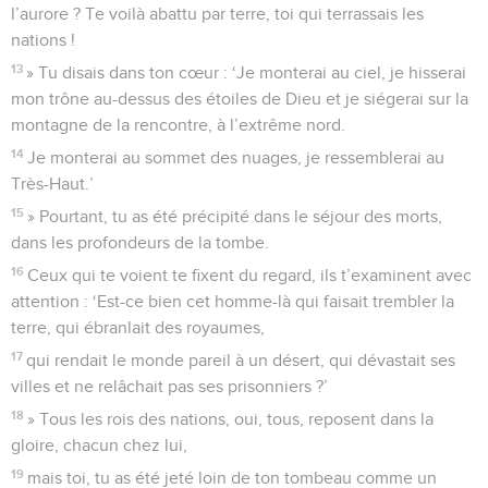
l’aurore ? Te voilà abattu par terre, toi qui terrassais les
nations !
13
» Tu disais dans ton cœur : ‘Je monterai au ciel, je hisserai
mon trône au-dessus des étoiles de Dieu et je siégerai sur la
montagne de la rencontre, à l’extrême nord.
14
Je monterai au sommet des nuages, je ressemblerai au
Très-Haut.’
15
» Pourtant, tu as été précipité dans le séjour des morts,
dans les profondeurs de la tombe.
16
Ceux qui te voient te fixent du regard, ils t’examinent avec
attention : ‘Est-ce bien cet homme-là qui faisait trembler la
terre, qui ébranlait des royaumes,
17
qui rendait le monde pareil à un désert, qui dévastait ses
villes et ne relâchait pas ses prisonniers ?’
18
» Tous les rois des nations, oui, tous, reposent dans la
gloire, chacun chez lui,
19
mais toi, tu as été jeté loin de ton tombeau comme un