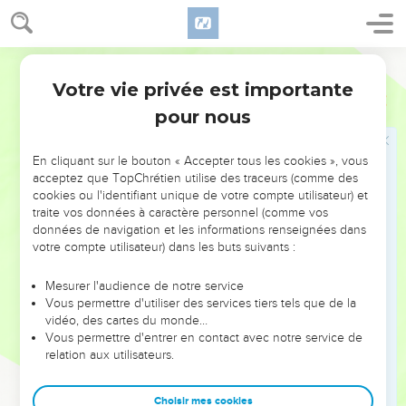
Segond 21
Votre vie privée est importante
Esaïe
12
pour nous
Seuls les Évangiles sont disponibles en vidéo pour le moment.
En cliquant sur le bouton « Accepter tous les cookies », vous
Louange au Dieu sauveur
acceptez que TopChrétien utilise des traceurs (comme des
1
cookies ou l'identifiant unique de votre compte utilisateur) et
Ce jour-là, tu diras : « Je te célèbre, Eternel, car tu as été
traite vos données à caractère personnel (comme vos
irrité contre moi. Ta colère s'est détournée et tu m'as
données de navigation et les informations renseignées dans
consolé.
votre compte utilisateur) dans les buts suivants :
2
Dieu est mon Sauveur. Je serai plein de confiance et je
Mesurer l'audience de notre service
n’aurai plus peur, car l'Eternel, oui, *l'Eternel est ma force et
Vous permettre d'utiliser des services tiers tels que de la
le sujet de mes louanges. C'est lui qui m'a sauvé. »
vidéo, des cartes du monde…
3
Vous permettre d'entrer en contact avec notre service de
Vous puiserez avec joie de l'eau aux sources du salut
relation aux utilisateurs.
4
et vous direz, ce jour-là : « Célébrez l'Eternel, faites appel à
lui, faites connaître ses actes parmi les peuples, rappelez
Choisir mes cookies