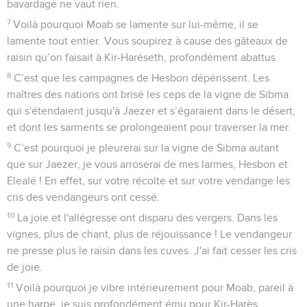
bavardage ne vaut rien.
7
Voilà pourquoi Moab se lamente sur lui-même, il se
lamente tout entier. Vous soupirez à cause des gâteaux de
raisin qu’on faisait à Kir-Haréseth, profondément abattus.
8
C’est que les campagnes de Hesbon dépérissent. Les
maîtres des nations ont brisé les ceps de la vigne de Sibma
qui s'étendaient jusqu'à Jaezer et s’égaraient dans le désert,
et dont les sarments se prolongeaient pour traverser la mer.
9
C’est pourquoi je pleurerai sur la vigne de Sibma autant
que sur Jaezer, je vous arroserai de mes larmes, Hesbon et
Elealé ! En effet, sur votre récolte et sur votre vendange les
cris des vendangeurs ont cessé.
10
La joie et l'allégresse ont disparu des vergers. Dans les
vignes, plus de chant, plus de réjouissance ! Le vendangeur
ne presse plus le raisin dans les cuves. J'ai fait cesser les cris
de joie.
11
Voilà pourquoi je vibre intérieurement pour Moab, pareil à
une harpe, je suis profondément ému pour Kir-Harès.