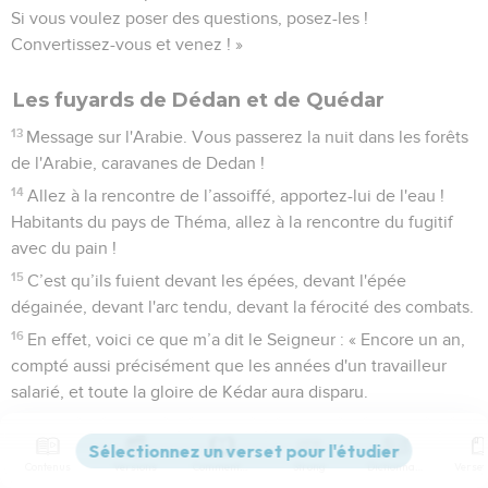
Si vous voulez poser des questions, posez-les !
Convertissez-vous et venez ! »
Les fuyards de Dédan et de Quédar
13
Message sur l'Arabie. Vous passerez la nuit dans les forêts
de l'Arabie, caravanes de Dedan !
14
Allez à la rencontre de l’assoiffé, apportez-lui de l'eau !
Habitants du pays de Théma, allez à la rencontre du fugitif
avec du pain !
15
C’est qu’ils fuient devant les épées, devant l'épée
dégainée, devant l'arc tendu, devant la férocité des combats.
16
En effet, voici ce que m’a dit le Seigneur : « Encore un an,
compté aussi précisément que les années d'un travailleur
salarié, et toute la gloire de Kédar aura disparu.
17
Il ne restera qu'un petit nombre d’archers parmi les
guerriers de Kédar. » C’est l'Eternel, le Dieu d'Israël, qui
Contenus
Versions
Commentaires
Strong
Dictionnaire
l’annonce.