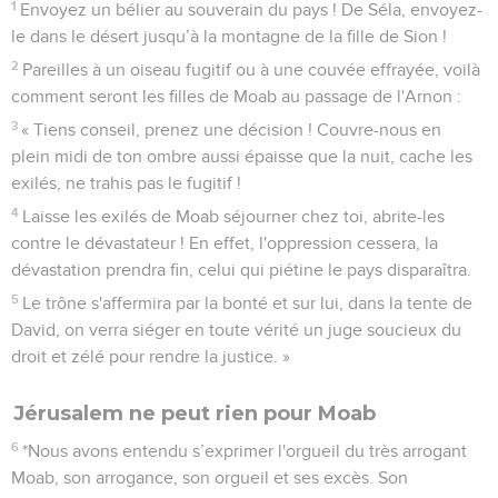
1
Envoyez un bélier au souverain du pays ! De Séla, envoyez-
le dans le désert jusqu’à la montagne de la fille de Sion !
2
Pareilles à un oiseau fugitif ou à une couvée effrayée, voilà
comment seront les filles de Moab au passage de l'Arnon :
3
« Tiens conseil, prenez une décision ! Couvre-nous en
plein midi de ton ombre aussi épaisse que la nuit, cache les
exilés, ne trahis pas le fugitif !
4
Laisse les exilés de Moab séjourner chez toi, abrite-les
contre le dévastateur ! En effet, l'oppression cessera, la
dévastation prendra fin, celui qui piétine le pays disparaîtra.
5
Le trône s'affermira par la bonté et sur lui, dans la tente de
David, on verra siéger en toute vérité un juge soucieux du
droit et zélé pour rendre la justice. »
Jérusalem ne peut rien pour Moab
6
*Nous avons entendu s’exprimer l'orgueil du très arrogant
Moab, son arrogance, son orgueil et ses excès. Son