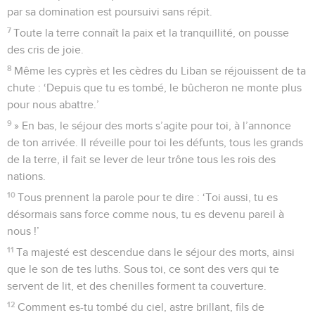
par sa domination est poursuivi sans répit.
7
Toute la terre connaît la paix et la tranquillité, on pousse
des cris de joie.
8
Même les cyprès et les cèdres du Liban se réjouissent de ta
chute : ‘Depuis que tu es tombé, le bûcheron ne monte plus
pour nous abattre.’
9
» En bas, le séjour des morts s’agite pour toi, à l’annonce
de ton arrivée. Il réveille pour toi les défunts, tous les grands
de la terre, il fait se lever de leur trône tous les rois des
nations.
10
Tous prennent la parole pour te dire : ‘Toi aussi, tu es
désormais sans force comme nous, tu es devenu pareil à
nous !’
11
Ta majesté est descendue dans le séjour des morts, ainsi
que le son de tes luths. Sous toi, ce sont des vers qui te
servent de lit, et des chenilles forment ta couverture.
12
Comment es-tu tombé du ciel, astre brillant, fils de