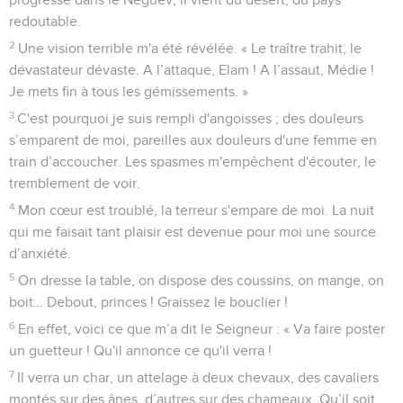
redoutable.
2
Une vision terrible m'a été révélée. « Le traître trahit, le
dévastateur dévaste. A l’attaque, Elam ! A l’assaut, Médie !
Je mets fin à tous les gémissements. »
3
C'est pourquoi je suis rempli d'angoisses ; des douleurs
s’emparent de moi, pareilles aux douleurs d'une femme en
train d’accoucher. Les spasmes m'empêchent d'écouter, le
tremblement de voir.
4
Mon cœur est troublé, la terreur s'empare de moi. La nuit
qui me faisait tant plaisir est devenue pour moi une source
d’anxiété.
5
On dresse la table, on dispose des coussins, on mange, on
boit… Debout, princes ! Graissez le bouclier !
6
En effet, voici ce que m’a dit le Seigneur : « Va faire poster
un guetteur ! Qu'il annonce ce qu'il verra !
7
Il verra un char, un attelage à deux chevaux, des cavaliers
montés sur des ânes, d’autres sur des chameaux. Qu’il soit