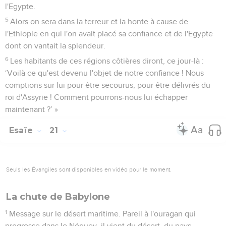
l'Egypte.
5
Alors on sera dans la terreur et la honte à cause de
l'Ethiopie en qui l'on avait placé sa confiance et de l'Egypte
dont on vantait la splendeur.
6
Les habitants de ces régions côtières diront, ce jour-là :
‘Voilà ce qu'est devenu l'objet de notre confiance ! Nous
comptions sur lui pour être secourus, pour être délivrés du
roi d'Assyrie ! Comment pourrons-nous lui échapper
maintenant ?’ »
Esaïe
21
Seuls les Évangiles sont disponibles en vidéo pour le moment.
La chute de Babylone
1
Message sur le désert maritime. Pareil à l'ouragan qui
progresse dans le Néguev, il vient du désert, du pays