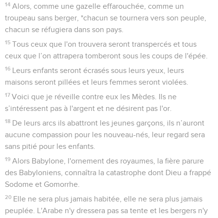
14
Alors, comme une gazelle effarouchée, comme un
troupeau sans berger, *chacun se tournera vers son peuple,
chacun se réfugiera dans son pays.
15
Tous ceux que l'on trouvera seront transpercés et tous
ceux que l’on attrapera tomberont sous les coups de l'épée.
16
Leurs enfants seront écrasés sous leurs yeux, leurs
maisons seront pillées et leurs femmes seront violées.
17
Voici que je réveille contre eux les Mèdes. Ils ne
s’intéressent pas à l'argent et ne désirent pas l'or.
18
De leurs arcs ils abattront les jeunes garçons, ils n’auront
aucune compassion pour les nouveau-nés, leur regard sera
sans pitié pour les enfants.
19
Alors Babylone, l'ornement des royaumes, la fière parure
des Babyloniens, connaîtra la catastrophe dont Dieu a frappé
Sodome et Gomorrhe.
20
Elle ne sera plus jamais habitée, elle ne sera plus jamais
peuplée. L'Arabe n'y dressera pas sa tente et les bergers n'y