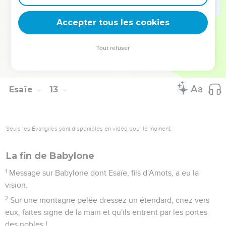
combien son nom est grand !
5
Chantez l'Eternel, car il a fait des choses magnifiques :
Accepter tous les cookies
qu’on les fasse connaître sur toute la terre ! »
6
Pousse des cris de joie, exprime ton allégresse, habitante
Tout refuser
de Sion ! En effet, il est grand au milieu de toi, le Saint
d'Israël.
Esaïe
13
Seuls les Évangiles sont disponibles en vidéo pour le moment.
La fin de Babylone
1
Message sur Babylone dont Esaïe, fils d'Amots, a eu la
vision.
2
Sur une montagne pelée dressez un étendard, criez vers
eux, faites signe de la main et qu'ils entrent par les portes
des nobles !