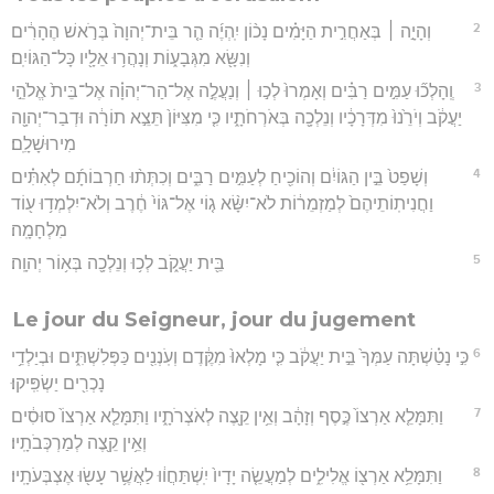
2
וְהָיָ֣ה ׀ בְּאַחֲרִ֣ית הַיָּמִ֗ים נָכ֨וֹן יִֽהְיֶ֜ה הַ֤ר בֵּית־יְהוָה֙ בְּרֹ֣אשׁ הֶהָרִ֔ים
וְנִשָּׂ֖א מִגְּבָע֑וֹת וְנָהֲר֥וּ אֵלָ֖יו כָּל־הַגּוֹיִֽם׃
3
וְֽהָלְכ֞וּ עַמִּ֣ים רַבִּ֗ים וְאָמְרוּ֙ לְכ֣וּ ׀ וְנַעֲלֶ֣ה אֶל־הַר־יְהוָ֗ה אֶל־בֵּית֙ אֱלֹהֵ֣י
יַעֲקֹ֔ב וְיֹרֵ֙נוּ֙ מִדְּרָכָ֔יו וְנֵלְכָ֖ה בְּאֹרְחֹתָ֑יו כִּ֤י מִצִּיּוֹן֙ תֵּצֵ֣א תוֹרָ֔ה וּדְבַר־יְהוָ֖ה
מִירוּשָׁלִָֽם׃
4
וְשָׁפַט֙ בֵּ֣ין הַגּוֹיִ֔ם וְהוֹכִ֖יחַ לְעַמִּ֣ים רַבִּ֑ים וְכִתְּת֨וּ חַרְבוֹתָ֜ם לְאִתִּ֗ים
וַחֲנִיתֽוֹתֵיהֶם֙ לְמַזְמֵר֔וֹת לֹא־יִשָּׂ֨א ג֤וֹי אֶל־גּוֹי֙ חֶ֔רֶב וְלֹא־יִלְמְד֥וּ ע֖וֹד
מִלְחָמָֽה׃
5
בֵּ֖ית יַעֲקֹ֑ב לְכ֥וּ וְנֵלְכָ֖ה בְּא֥וֹר יְהוָֽה׃
Le jour du Seigneur, jour du jugement
6
כִּ֣י נָטַ֗שְׁתָּה עַמְּךָ֙ בֵּ֣ית יַעֲקֹ֔ב כִּ֤י מָלְאוּ֙ מִקֶּ֔דֶם וְעֹֽנְנִ֖ים כַּפְּלִשְׁתִּ֑ים וּבְיַלְדֵ֥י
נָכְרִ֖ים יַשְׂפִּֽיקוּ׃
7
וַתִּמָּלֵ֤א אַרְצוֹ֙ כֶּ֣סֶף וְזָהָ֔ב וְאֵ֥ין קֵ֖צֶה לְאֹצְרֹתָ֑יו וַתִּמָּלֵ֤א אַרְצוֹ֙ סוּסִ֔ים
וְאֵ֥ין קֵ֖צֶה לְמַרְכְּבֹתָֽיו׃
8
וַתִּמָּלֵ֥א אַרְצ֖וֹ אֱלִילִ֑ים לְמַעֲשֵׂ֤ה יָדָיו֙ יִֽשְׁתַּחֲו֔וּ לַאֲשֶׁ֥ר עָשׂ֖וּ אֶצְבְּעֹתָֽיו׃