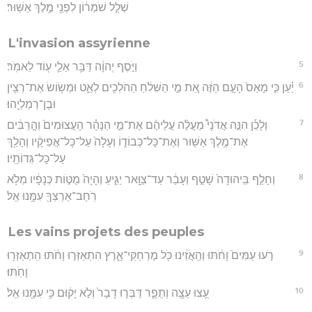
שְׁלַ֣ל שֹׁמְר֔וֹן לִפְנֵ֖י מֶ֥לֶךְ אַשּֽׁוּר׃
L'invasion assyrienne
5
וַיֹּ֣סֶף יְהוָ֔ה דַּבֵּ֥ר אֵלַ֛י ע֖וֹד לֵאמֹֽר׃
6
יַ֗עַן כִּ֤י מָאַס֙ הָעָ֣ם הַזֶּ֔ה אֵ֚ת מֵ֣י הַשִּׁלֹ֔חַ הַהֹלְכִ֖ים לְאַ֑ט וּמְשׂ֥וֹשׂ אֶת־רְצִ֖ין
וּבֶן־רְמַלְיָֽהוּ׃
7
וְלָכֵ֡ן הִנֵּ֣ה אֲדֹנָי֩ מַעֲלֶ֨ה עֲלֵיהֶ֜ם אֶת־מֵ֣י הַנָּהָ֗ר הָעֲצוּמִים֙ וְהָ֣רַבִּ֔ים
אֶת־מֶ֥לֶךְ אַשּׁ֖וּר וְאֶת־כָּל־כְּבוֹד֑וֹ וְעָלָה֙ עַל־כָּל־אֲפִיקָ֔יו וְהָלַ֖ךְ
עַל־כָּל־גְּדוֹתָֽיו׃
8
וְחָלַ֤ף בִּֽיהוּדָה֙ שָׁטַ֣ף וְעָבַ֔ר עַד־צַוָּ֖אר יַגִּ֑יעַ וְהָיָה֙ מֻטּ֣וֹת כְּנָפָ֔יו מְלֹ֥א
רֹֽחַב־אַרְצְךָ֖ עִמָּ֥נוּ אֵֽל׃
Les vains projets des peuples
9
רֹ֤עוּ עַמִּים֙ וָחֹ֔תּוּ וְהַֽאֲזִ֔ינוּ כֹּ֖ל מֶרְחַקֵּי־אָ֑רֶץ הִתְאַזְּר֣וּ וָחֹ֔תּוּ הִֽתְאַזְּר֖וּ
וָחֹֽתּוּ׃
10
עֻ֥צוּ עֵצָ֖ה וְתֻפָ֑ר דַּבְּר֤וּ דָבָר֙ וְלֹ֣א יָק֔וּם כִּ֥י עִמָּ֖נוּ אֵֽל׃