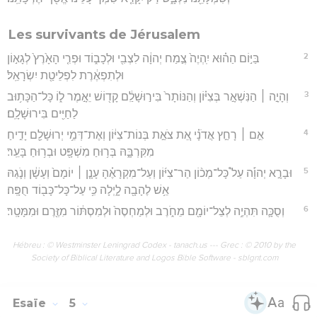
Les survivants de Jérusalem
2
בַּיּ֣וֹם הַה֗וּא יִֽהְיֶה֙ צֶ֣מַח יְהוָ֔ה לִצְבִ֖י וּלְכָב֑וֹד וּפְרִ֤י הָאָ֙רֶץ֙ לְגָא֣וֹן
וּלְתִפְאֶ֔רֶת לִפְלֵיטַ֖ת יִשְׂרָאֵֽל׃
3
וְהָיָ֣ה ׀ הַנִּשְׁאָ֣ר בְּצִיּ֗וֹן וְהַנּוֹתָר֙ בִּיר֣וּשָׁלִַ֔ם קָד֖וֹשׁ יֵאָ֣מֶר ל֑וֹ כָּל־הַכָּת֥וּב
לַחַיִּ֖ים בִּירוּשָׁלִָֽם׃
4
אִ֣ם ׀ רָחַ֣ץ אֲדֹנָ֗י אֵ֚ת צֹאַ֣ת בְּנוֹת־צִיּ֔וֹן וְאֶת־דְּמֵ֥י יְרוּשָׁלִַ֖ם יָדִ֣יחַ
מִקִּרְבָּ֑הּ בְּר֥וּחַ מִשְׁפָּ֖ט וּבְר֥וּחַ בָּעֵֽר׃
5
וּבָרָ֣א יְהוָ֡ה עַל֩ כָּל־מְכ֨וֹן הַר־צִיּ֜וֹן וְעַל־מִקְרָאֶ֗הָ עָנָ֤ן ׀ יוֹמָם֙ וְעָשָׁ֔ן וְנֹ֛גַהּ
אֵ֥שׁ לֶהָבָ֖ה לָ֑יְלָה כִּ֥י עַל־כָּל־כָּב֖וֹד חֻפָּֽה׃
6
וְסֻכָּ֛ה תִּהְיֶ֥ה לְצֵל־יוֹמָ֖ם מֵחֹ֑רֶב וּלְמַחְסֶה֙ וּלְמִסְתּ֔וֹר מִזֶּ֖רֶם וּמִמָּטָֽר׃
Hébreu : © Westminster Leningrad Codex - tanach.us --- Grec : © 2010 by the
Society of Biblical Literature and Logos Bible Software - sblgnt.com
Esaïe
5