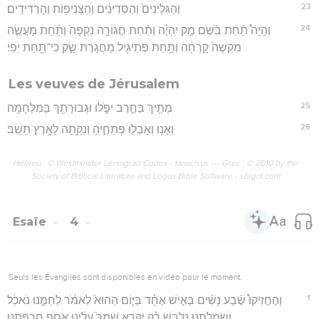
23
וְהַגִּלְיֹנִים֙ וְהַסְּדִינִ֔ים וְהַצְּנִיפ֖וֹת וְהָרְדִידִֽים׃
24
וְהָיָה֩ תַ֨חַת בֹּ֜שֶׂם מַ֣ק יִֽהְיֶ֗ה וְתַ֨חַת חֲגוֹרָ֤ה נִקְפָּה֙ וְתַ֨חַת מַעֲשֶׂ֤ה
מִקְשֶׁה֙ קָרְחָ֔ה וְתַ֥חַת פְּתִיגִ֖יל מַחֲגֹ֣רֶת שָׂ֑ק כִּי־תַ֖חַת יֹֽפִי׃
Les veuves de Jérusalem
25
מְתַ֖יִךְ בַּחֶ֣רֶב יִפֹּ֑לוּ וּגְבוּרָתֵ֖ךְ בַּמִּלְחָמָֽה׃
26
וְאָנ֥וּ וְאָבְל֖וּ פְּתָחֶ֑יהָ וְנִקָּ֖תָה לָאָ֥רֶץ תֵּשֵֽׁב׃
Hébreu : © Westminster Leningrad Codex - tanach.us --- Grec : © 2010 by the
Society of Biblical Literature and Logos Bible Software - sblgnt.com
Esaïe
4
Seuls les Évangiles sont disponibles en vidéo pour le moment.
1
וְהֶחֱזִיקוּ֩ שֶׁ֨בַע נָשִׁ֜ים בְּאִ֣ישׁ אֶחָ֗ד בַּיּ֤וֹם הַהוּא֙ לֵאמֹ֔ר לַחְמֵ֣נוּ נֹאכֵ֔ל
וְשִׂמְלָתֵ֖נוּ נִלְבָּ֑שׁ רַ֗ק יִקָּרֵ֤א שִׁמְךָ֙ עָלֵ֔ינוּ אֱסֹ֖ף חֶרְפָּתֵֽנוּ׃