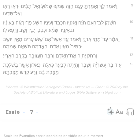
9
וַיֹּ֕אמֶר לֵ֥ךְ וְאָמַרְתָּ֖ לָעָ֣ם הַזֶּ֑ה שִׁמְע֤וּ שָׁמ֙וֹעַ֙ וְאַל־תָּבִ֔ינוּ וּרְא֥וּ רָא֖וֹ
וְאַל־תֵּדָֽעוּ׃
10
הַשְׁמֵן֙ לֵב־הָעָ֣ם הַזֶּ֔ה וְאָזְנָ֥יו הַכְבֵּ֖ד וְעֵינָ֣יו הָשַׁ֑ע פֶּן־יִרְאֶ֨ה בְעֵינָ֜יו
וּבְאָזְנָ֣יו יִשְׁמָ֗ע וּלְבָב֥וֹ יָבִ֛ין וָשָׁ֖ב וְרָ֥פָא לֽוֹ׃
11
וָאֹמַ֕ר עַד־מָתַ֖י אֲדֹנָ֑י וַיֹּ֡אמֶר עַ֣ד אֲשֶׁר֩ אִם־שָׁא֨וּ עָרִ֜ים מֵאֵ֣ין יוֹשֵׁ֗ב
וּבָתִּים֙ מֵאֵ֣ין אָדָ֔ם וְהָאֲדָמָ֖ה תִּשָּׁאֶ֥ה שְׁמָמָֽה׃
12
וְרִחַ֥ק יְהוָ֖ה אֶת־הָאָדָ֑ם וְרַבָּ֥ה הָעֲזוּבָ֖ה בְּקֶ֥רֶב הָאָֽרֶץ׃
13
וְע֥וֹד בָּהּ֙ עֲשִׂ֣רִיָּ֔ה וְשָׁ֖בָה וְהָיְתָ֣ה לְבָעֵ֑ר כָּאֵלָ֣ה וְכָאַלּ֗וֹן אֲשֶׁ֤ר בְּשַׁלֶּ֙כֶת֙
מַצֶּ֣בֶת בָּ֔ם זֶ֥רַע קֹ֖דֶשׁ מַצַּבְתָּֽהּ׃
Hébreu : © Westminster Leningrad Codex - tanach.us --- Grec : © 2010 by the
Society of Biblical Literature and Logos Bible Software - sblgnt.com
Esaïe
7
Seuls les Évangiles sont disponibles en vidéo pour le moment.