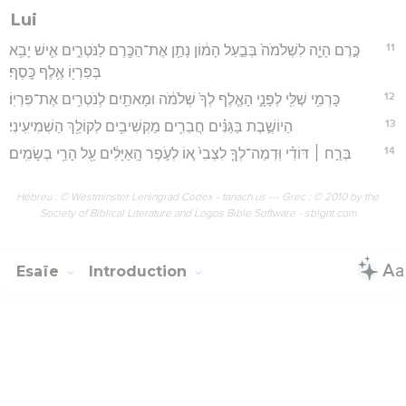
Lui
11
כֶּ֣רֶם הָיָ֤ה לִשְׁלֹמֹה֙ בְּבַ֣עַל הָמ֔וֹן נָתַ֥ן אֶת־הַכֶּ֖רֶם לַנֹּטְרִ֑ים אִ֛ישׁ יָבִ֥א
בְּפִרְי֖וֹ אֶ֥לֶף כָּֽסֶף׃
12
כָּרְמִ֥י שֶׁלִּ֖י לְפָנָ֑י הָאֶ֤לֶף לְךָ֙ שְׁלֹמֹ֔ה וּמָאתַ֖יִם לְנֹטְרִ֥ים אֶת־פִּרְיֽוֹ׃
13
הַיוֹשֶׁ֣בֶת בַּגַּנִּ֗ים חֲבֵרִ֛ים מַקְשִׁיבִ֥ים לְקוֹלֵ֖ךְ הַשְׁמִיעִֽינִי׃
14
בְּרַ֣ח ׀ דּוֹדִ֗י וּֽדְמֵה־לְךָ֤ לִצְבִי֙ א֚וֹ לְעֹ֣פֶר הָֽאַיָּלִ֔ים עַ֖ל הָרֵ֥י בְשָׂמִֽים׃
Hébreu : © Westminster Leningrad Codex - tanach.us --- Grec : © 2010 by the
Society of Biblical Literature and Logos Bible Software - sblgnt.com
Esaïe
Introduction