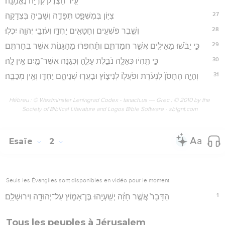
עִ֣יר הַצֶּ֔דֶק קִרְיָ֖ה נֶאֱמָנָֽה׃
27
צִיּ֖וֹן בְּמִשְׁפָּ֣ט תִּפָּדֶ֑ה וְשָׁבֶ֖יהָ בִּצְדָקָֽה׃
28
וְשֶׁ֧בֶר פֹּשְׁעִ֛ים וְחַטָּאִ֖ים יַחְדָּ֑ו וְעֹזְבֵ֥י יְהוָ֖ה יִכְלֽוּ׃
29
כִּ֣י יֵבֹ֔שׁוּ מֵאֵילִ֖ים אֲשֶׁ֣ר חֲמַדְתֶּ֑ם וְתַ֨חְפְּר֔וּ מֵהַגַּנּ֖וֹת אֲשֶׁ֥ר בְּחַרְתֶּֽם׃
30
כִּ֣י תִֽהְי֔וּ כְּאֵלָ֖ה נֹבֶ֣לֶת עָלֶ֑הָ וּֽכְגַנָּ֔ה אֲשֶׁר־מַ֖יִם אֵ֥ין לָֽהּ׃
31
וְהָיָ֤ה הֶחָסֹן֙ לִנְעֹ֔רֶת וּפֹעֲל֖וֹ לְנִיצ֑וֹץ וּבָעֲר֧וּ שְׁנֵיהֶ֛ם יַחְדָּ֖ו וְאֵ֥ין מְכַבֶּֽה׃
Hébreu : © Westminster Leningrad Codex - tanach.us --- Grec : © 2010 by the
Society of Biblical Literature and Logos Bible Software - sblgnt.com
Esaïe
2
Seuls les Évangiles sont disponibles en vidéo pour le moment.
1
הַדָּבָר֙ אֲשֶׁ֣ר חָזָ֔ה יְשַֽׁעְיָ֖הוּ בֶּן־אָמ֑וֹץ עַל־יְהוּדָ֖ה וִירוּשָׁלִָֽם׃
Tous les peuples à Jérusalem