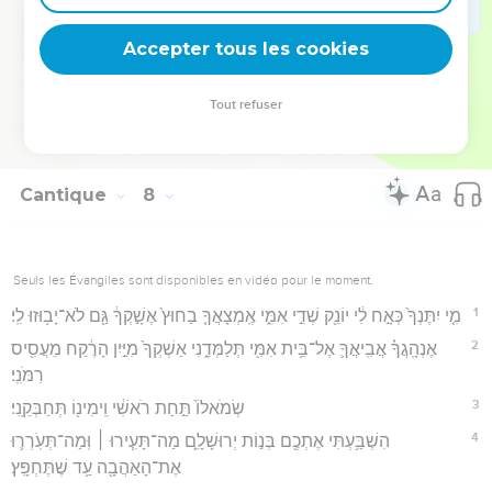
14
הַֽדּוּדָאִ֣ים נָֽתְנוּ־רֵ֗יחַ וְעַל־פְּתָחֵ֙ינוּ֙ כָּל־מְגָדִ֔ים חֲדָשִׁ֖ים גַּם־יְשָׁנִ֑ים דּוֹדִ֖י
Accepter tous les cookies
צָפַ֥נְתִּי לָֽךְ׃
Hébreu : © Westminster Leningrad Codex - tanach.us --- Grec : © 2010 by the
Tout refuser
Society of Biblical Literature and Logos Bible Software - sblgnt.com
Cantique
8
Seuls les Évangiles sont disponibles en vidéo pour le moment.
1
מִ֤י יִתֶּנְךָ֙ כְּאָ֣ח לִ֔י יוֹנֵ֖ק שְׁדֵ֣י אִמִּ֑י אֶֽמְצָאֲךָ֤ בַחוּץ֙ אֶשָׁ֣קְךָ֔ גַּ֖ם לֹא־יָב֥וּזוּ לִֽי׃
2
אֶנְהָֽגֲךָ֗ אֲבִֽיאֲךָ֛ אֶל־בֵּ֥ית אִמִּ֖י תְּלַמְּדֵ֑נִי אַשְׁקְךָ֙ מִיַּ֣יִן הָרֶ֔קַח מֵעֲסִ֖יס
רִמֹּנִֽי׃
3
שְׂמֹאלוֹ֙ תַּ֣חַת רֹאשִׁ֔י וִֽימִינ֖וֹ תְּחַבְּקֵֽנִי׃
4
הִשְׁבַּ֥עְתִּי אֶתְכֶ֖ם בְּנ֣וֹת יְרוּשָׁלִָ֑ם מַה־תָּעִ֧ירוּ ׀ וּֽמַה־תְּעֹֽרְר֛וּ
אֶת־הָאַהֲבָ֖ה עַ֥ד שֶׁתֶּחְפָּֽץ׃