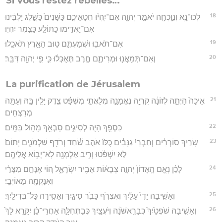
Si vous restez rebelles…
18
לְכוּ־נָ֛א וְנִוָּֽכְחָ֖ה יֹאמַ֣ר יְהוָ֑ה אִם־יִֽהְי֨וּ חֲטָאֵיכֶ֤ם כַּשָּׁנִים֙ כַּשֶּׁ֣לֶג יַלְבִּ֔ינוּ
אִם־יַאְדִּ֥ימוּ כַתּוֹלָ֖ע כַּצֶּ֥מֶר יִהְיֽוּ׃
19
אִם־תֹּאב֖וּ וּשְׁמַעְתֶּ֑ם ט֥וּב הָאָ֖רֶץ תֹּאכֵֽלוּ׃
20
וְאִם־תְּמָאֲנ֖וּ וּמְרִיתֶ֑ם חֶ֣רֶב תְּאֻכְּל֔וּ כִּ֛י פִּ֥י יְהוָ֖ה דִּבֵּֽר׃
La purification de Jérusalem
21
אֵיכָה֙ הָיְתָ֣ה לְזוֹנָ֔ה קִרְיָ֖ה נֶאֱמָנָ֑ה מְלֵאֲתִ֣י מִשְׁפָּ֗ט צֶ֛דֶק יָלִ֥ין בָּ֖הּ וְעַתָּ֥ה
מְרַצְּחִֽים׃
22
כַּסְפֵּ֖ךְ הָיָ֣ה לְסִיגִ֑ים סָבְאֵ֖ךְ מָה֥וּל בַּמָּֽיִם׃
23
שָׂרַ֣יִךְ סוֹרְרִ֗ים וְחַבְרֵי֙ גַּנָּבִ֔ים כֻּלּוֹ֙ אֹהֵ֣ב שֹׁ֔חַד וְרֹדֵ֖ף שַׁלְמֹנִ֑ים יָתוֹם֙
לֹ֣א יִשְׁפֹּ֔טוּ וְרִ֥יב אַלְמָנָ֖ה לֹֽא־יָב֥וֹא אֲלֵיהֶֽם׃
24
לָכֵ֗ן נְאֻ֤ם הָֽאָדוֹן֙ יְהוָ֣ה צְבָא֔וֹת אֲבִ֖יר יִשְׂרָאֵ֑ל ה֚וֹי אֶנָּחֵ֣ם מִצָּרַ֔י
וְאִנָּקְמָ֖ה מֵאוֹיְבָֽי׃
25
וְאָשִׁ֤יבָה יָדִי֙ עָלַ֔יִךְ וְאֶצְרֹ֥ף כַּבֹּ֖ר סִיגָ֑יִךְ וְאָסִ֖ירָה כָּל־בְּדִילָֽיִךְ׃
26
וְאָשִׁ֤יבָה שֹׁפְטַ֙יִךְ֙ כְּבָרִ֣אשֹׁנָ֔ה וְיֹעֲצַ֖יִךְ כְּבַתְּחִלָּ֑ה אַחֲרֵי־כֵ֗ן יִקָּ֤רֵא לָךְ֙