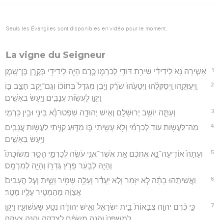
Seuls les Évangiles sont disponibles en vidéo pour le moment.
La vigne du Seigneur
1
אָשִׁ֤ירָה נָּא֙ לִֽידִידִ֔י שִׁירַ֥ת דּוֹדִ֖י לְכַרְמ֑וֹ כֶּ֛רֶם הָיָ֥ה לִֽידִידִ֖י בְּקֶ֥רֶן בֶּן־שָֽׁמֶן׃
2
וַֽיְעַזְּקֵ֣הוּ וַֽיְסַקְּלֵ֗הוּ וַיִּטָּעֵ֙הוּ֙ שֹׂרֵ֔ק וַיִּ֤בֶן מִגְדָּל֙ בְּתוֹכ֔וֹ וְגַם־יֶ֖קֶב חָצֵ֣ב בּ֑וֹ
וַיְקַ֛ו לַעֲשׂ֥וֹת עֲנָבִ֖ים וַיַּ֥עַשׂ בְּאֻשִֽׁים׃
3
וְעַתָּ֛ה יוֹשֵׁ֥ב יְרוּשָׁלִַ֖ם וְאִ֣ישׁ יְהוּדָ֑ה שִׁפְטוּ־נָ֕א בֵּינִ֖י וּבֵ֥ין כַּרְמִֽי׃
4
מַה־לַּעֲשׂ֥וֹת עוֹד֙ לְכַרְמִ֔י וְלֹ֥א עָשִׂ֖יתִי בּ֑וֹ מַדּ֧וּעַ קִוֵּ֛יתִי לַעֲשׂ֥וֹת עֲנָבִ֖ים
וַיַּ֥עַשׂ בְּאֻשִֽׁים׃
5
וְעַתָּה֙ אוֹדִֽיעָה־נָּ֣א אֶתְכֶ֔ם אֵ֛ת אֲשֶׁר־אֲנִ֥י עֹשֶׂ֖ה לְכַרְמִ֑י הָסֵ֤ר מְשׂוּכָּתוֹ֙
וְהָיָ֣ה לְבָעֵ֔ר פָּרֹ֥ץ גְּדֵר֖וֹ וְהָיָ֥ה לְמִרְמָֽס׃
6
וַאֲשִׁיתֵ֣הוּ בָתָ֗ה לֹ֤א יִזָּמֵר֙ וְלֹ֣א יֵעָדֵ֔ר וְעָלָ֥ה שָׁמִ֖יר וָשָׁ֑יִת וְעַ֤ל הֶעָבִים֙
אֲצַוֶּ֔ה מֵהַמְטִ֥יר עָלָ֖יו מָטָֽר׃
7
כִּ֣י כֶ֜רֶם יְהוָ֤ה צְבָאוֹת֙ בֵּ֣ית יִשְׂרָאֵ֔ל וְאִ֣ישׁ יְהוּדָ֔ה נְטַ֖ע שַׁעֲשׁוּעָ֑יו וַיְקַ֤ו
לְמִשְׁפָּט֙ וְהִנֵּ֣ה מִשְׂפָּ֔ח לִצְדָקָ֖ה וְהִנֵּ֥ה צְעָקָֽה׃