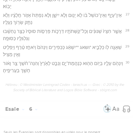
יָבֽוֹא׃
27
אֵין־עָיֵ֤ף וְאֵין־כּוֹשֵׁל֙ בּ֔וֹ לֹ֥א יָנ֖וּם וְלֹ֣א יִישָׁ֑ן וְלֹ֤א נִפְתַּח֙ אֵז֣וֹר חֲלָצָ֔יו וְלֹ֥א
נִתַּ֖ק שְׂר֥וֹךְ נְעָלָֽיו׃
28
אֲשֶׁ֤ר חִצָּיו֙ שְׁנוּנִ֔ים וְכָל־קַשְּׁתֹתָ֖יו דְּרֻכ֑וֹת פַּרְס֤וֹת סוּסָיו֙ כַּצַּ֣ר נֶחְשָׁ֔בוּ
וְגַלְגִּלָּ֖יו כַּסּוּפָֽה׃
29
שְׁאָגָ֥ה ל֖וֹ כַּלָּבִ֑יא *ושאג **יִשְׁאַ֨ג כַּכְּפִירִ֤ים וְיִנְהֹם֙ וְיֹאחֵ֣ז טֶ֔רֶף וְיַפְלִ֖יט
וְאֵ֥ין מַצִּֽיל׃
30
וְיִנְהֹ֥ם עָלָ֛יו בַּיּ֥וֹם הַה֖וּא כְּנַהֲמַת־יָ֑ם וְנִבַּ֤ט לָאָ֙רֶץ֙ וְהִנֵּה־חֹ֔שֶׁךְ צַ֣ר וָא֔וֹר
חָשַׁ֖ךְ בַּעֲרִיפֶֽיהָ׃
Hébreu : © Westminster Leningrad Codex - tanach.us --- Grec : © 2010 by the
Society of Biblical Literature and Logos Bible Software - sblgnt.com
Esaïe
6
Seuls les Évangiles sont disponibles en vidéo pour le moment.