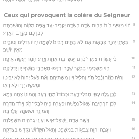
Ceux qui provoquent la colère du Seigneur
8
ה֗וֹי מַגִּיעֵ֥י בַ֙יִת֙ בְּבַ֔יִת שָׂדֶ֥ה בְשָׂדֶ֖ה יַקְרִ֑יבוּ עַ֚ד אֶ֣פֶס מָק֔וֹם וְהֽוּשַׁבְתֶּ֥ם
לְבַדְּכֶ֖ם בְּקֶ֥רֶב הָאָֽרֶץ׃
9
בְּאָזְנָ֖י יְהוָ֣ה צְבָא֑וֹת אִם־לֹ֞א בָּתִּ֤ים רַבִּים֙ לְשַׁמָּ֣ה יִֽהְי֔וּ גְּדֹלִ֥ים וְטוֹבִ֖ים
מֵאֵ֥ין יוֹשֵֽׁב׃
10
כִּ֗י עֲשֶׂ֙רֶת֙ צִמְדֵּי־כֶ֔רֶם יַעֲשׂ֖וּ בַּ֣ת אֶחָ֑ת וְזֶ֥רַע חֹ֖מֶר יַעֲשֶׂ֥ה אֵיפָֽה׃
11
ה֛וֹי מַשְׁכִּימֵ֥י בַבֹּ֖קֶר שֵׁכָ֣ר יִרְדֹּ֑פוּ מְאַחֲרֵ֣י בַנֶּ֔שֶׁף יַ֖יִן יַדְלִיקֵֽם׃
12
וְהָיָ֨ה כִנּ֜וֹר וָנֶ֗בֶל תֹּ֧ף וְחָלִ֛יל וָיַ֖יִן מִשְׁתֵּיהֶ֑ם וְאֵ֨ת פֹּ֤עַל יְהוָה֙ לֹ֣א יַבִּ֔יטוּ
וּמַעֲשֵׂ֥ה יָדָ֖יו לֹ֥א רָאֽוּ׃
13
לָכֵ֛ן גָּלָ֥ה עַמִּ֖י מִבְּלִי־דָ֑עַת וּכְבוֹדוֹ֙ מְתֵ֣י רָעָ֔ב וַהֲמוֹנ֖וֹ צִחֵ֥ה צָמָֽא׃
14
לָכֵ֗ן הִרְחִ֤יבָה שְּׁאוֹל֙ נַפְשָׁ֔הּ וּפָעֲרָ֥ה פִ֖יהָ לִבְלִי־חֹ֑ק וְיָרַ֨ד הֲדָרָ֧הּ
וַהֲמוֹנָ֛הּ וּשְׁאוֹנָ֖הּ וְעָלֵ֥ז בָּֽהּ׃
15
וַיִּשַּׁ֥ח אָדָ֖ם וַיִּשְׁפַּל־אִ֑ישׁ וְעֵינֵ֥י גְבֹהִ֖ים תִּשְׁפַּֽלְנָה׃
16
וַיִּגְבַּ֛ה יְהוָ֥ה צְבָא֖וֹת בַּמִּשְׁפָּ֑ט וְהָאֵל֙ הַקָּד֔וֹשׁ נִקְדָּ֖שׁ בִּצְדָקָֽה׃
17