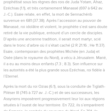
prophétisé sous les règnes des rois de Juda Yotam, Ahaz,
Ezéchias (1.1), et très certainement Manassé (697 à 642 av.
J.-C.). Esaïe relate, en effet, la mort de Sennachérib
survenue en 681 (37.38). Après l’accession au pouvoir de
Manassé, roi idolâtre et violent, le prophète s’est sans doute
retiré de la vie publique, entouré d’un cercle de disciples.
D’après une ancienne tradition, il serait mort martyr, scié
dans le tronc d’arbre où il s’était caché (2 R 21.16 ; He 11.37).
Esaïe, contemporain des prophètes Michée (en Juda) et
Osée (dans le royaume du Nord), a vécu à Jérusalem. Marié,
il a eu au moins deux enfants (7.3 ; 8.3). Son influence sur
les autorités a été la plus grande sous Ezéchias, roi fidèle à
l’Eternel.
Après la mort du roi Ozias (6.1), sous la conduite de Tiglath-
Piléser III (745 à 727 av. J.-C.) et de ses successeurs, les
Assyriens imposèrent progressivement leur loi aux régions
situées à l’ouest de leur territoire. En 722, ils s’emparèrent