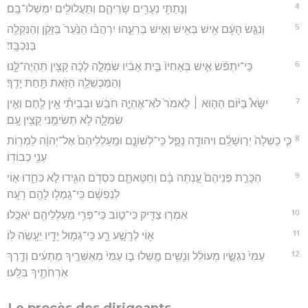
4
וְנָתַתִּ֥י נְעָרִ֖ים שָׂרֵיהֶ֑ם וְתַעֲלוּלִ֖ים יִמְשְׁלוּ־בָֽם׃
5
וְנִגַּ֣שׂ הָעָ֔ם אִ֥ישׁ בְּאִ֖ישׁ וְאִ֣ישׁ בְּרֵעֵ֑הוּ יִרְהֲב֗וּ הַנַּ֙עַר֙ בַּזָּקֵ֔ן וְהַנִּקְלֶ֖ה
בַּנִּכְבָּֽד׃
6
כִּֽי־יִתְפֹּ֨שׂ אִ֤ישׁ בְּאָחִיו֙ בֵּ֣ית אָבִ֔יו שִׂמְלָ֣ה לְכָ֔ה קָצִ֖ין תִּֽהְיֶה־לָּ֑נוּ
וְהַמַּכְשֵׁלָ֥ה הַזֹּ֖את תַּ֥חַת יָדֶֽךָ׃
7
יִשָּׂא֩ בַיּ֨וֹם הַה֤וּא ׀ לֵאמֹר֙ לֹא־אֶהְיֶ֣ה חֹבֵ֔שׁ וּבְבֵיתִ֕י אֵ֥ין לֶ֖חֶם וְאֵ֣ין
שִׂמְלָ֑ה לֹ֥א תְשִׂימֻ֖נִי קְצִ֥ין עָֽם׃
8
כִּ֤י כָשְׁלָה֙ יְר֣וּשָׁלִַ֔ם וִיהוּדָ֖ה נָפָ֑ל כִּֽי־לְשׁוֹנָ֤ם וּמַֽעַלְלֵיהֶם֙ אֶל־יְהוָ֔ה לַמְר֖וֹת
עֵנֵ֥י כְבוֹדֽוֹ׃
9
הַכָּרַ֤ת פְּנֵיהֶם֙ עָ֣נְתָה בָּ֔ם וְחַטָּאתָ֛ם כִּסְדֹ֥ם הִגִּ֖ידוּ לֹ֣א כִחֵ֑דוּ א֣וֹי
לְנַפְשָׁ֔ם כִּֽי־גָמְל֥וּ לָהֶ֖ם רָעָֽה׃
10
אִמְר֥וּ צַדִּ֖יק כִּי־ט֑וֹב כִּֽי־פְרִ֥י מַעַלְלֵיהֶ֖ם יֹאכֵֽלוּ׃
11
א֖וֹי לְרָשָׁ֣ע רָ֑ע כִּֽי־גְמ֥וּל יָדָ֖יו יֵעָ֥שֶׂה לּֽוֹ׃
12
עַמִּי֙ נֹגְשָׂ֣יו מְעוֹלֵ֔ל וְנָשִׁ֖ים מָ֣שְׁלוּ ב֑וֹ עַמִּי֙ מְאַשְּׁרֶ֣יךָ מַתְעִ֔ים וְדֶ֥רֶךְ
אֹֽרְחֹתֶ֖יךָ בִּלֵּֽעוּ׃
Le procès des dirigeants