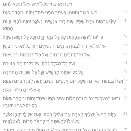
9
וַיִּשַּׁ֥ח אָדָ֖ם וַיִּשְׁפַּל־אִ֑ישׁ וְאַל־תִּשָּׂ֖א לָהֶֽם׃
10
בּ֣וֹא בַצּ֔וּר וְהִטָּמֵ֖ן בֶּֽעָפָ֑ר מִפְּנֵי֙ פַּ֣חַד יְהוָ֔ה וּמֵהֲדַ֖ר גְּאֹנֽוֹ׃
11
עֵינֵ֞י גַּבְה֤וּת אָדָם֙ שָׁפֵ֔ל וְשַׁ֖ח ר֣וּם אֲנָשִׁ֑ים וְנִשְׂגַּ֧ב יְהוָ֛ה לְבַדּ֖וֹ בַּיּ֥וֹם
הַהֽוּא׃
12
כִּ֣י י֞וֹם לַיהוָ֧ה צְבָא֛וֹת עַ֥ל כָּל־גֵּאֶ֖ה וָרָ֑ם וְעַ֖ל כָּל־נִשָּׂ֥א וְשָׁפֵֽל׃
13
וְעַל֙ כָּל־אַרְזֵ֣י הַלְּבָנ֔וֹן הָרָמִ֖ים וְהַנִּשָּׂאִ֑ים וְעַ֖ל כָּל־אַלּוֹנֵ֥י הַבָּשָֽׁן׃
14
וְעַ֖ל כָּל־הֶהָרִ֣ים הָרָמִ֑ים וְעַ֖ל כָּל־הַגְּבָע֥וֹת הַנִּשָּׂאֽוֹת׃
15
וְעַ֖ל כָּל־מִגְדָּ֣ל גָּבֹ֑הַ וְעַ֖ל כָּל־חוֹמָ֥ה בְצוּרָֽה׃
16
וְעַ֖ל כָּל־אֳנִיּ֣וֹת תַּרְשִׁ֑ישׁ וְעַ֖ל כָּל־שְׂכִיּ֥וֹת הַחֶמְדָּֽה׃
17
וְשַׁח֙ גַּבְה֣וּת הָאָדָ֔ם וְשָׁפֵ֖ל ר֣וּם אֲנָשִׁ֑ים וְנִשְׂגַּ֧ב יְהוָ֛ה לְבַדּ֖וֹ בַּיּ֥וֹם הַהֽוּא׃
18
וְהָאֱלִילִ֖ים כָּלִ֥יל יַחֲלֹֽף׃
19
וּבָ֙אוּ֙ בִּמְעָר֣וֹת צֻרִ֔ים וּבִמְחִלּ֖וֹת עָפָ֑ר מִפְּנֵ֞י פַּ֤חַד יְהוָה֙ וּמֵהֲדַ֣ר גְּאוֹנ֔וֹ
בְּקוּמ֖וֹ לַעֲרֹ֥ץ הָאָֽרֶץ׃
20
בַּיּ֤וֹם הַהוּא֙ יַשְׁלִ֣יךְ הָאָדָ֔ם אֵ֚ת אֱלִילֵ֣י כַסְפּ֔וֹ וְאֵ֖ת אֱלִילֵ֣י זְהָב֑וֹ אֲשֶׁ֤ר
עָֽשׂוּ־לוֹ֙ לְהִֽשְׁתַּחֲוֺ֔ת לַחְפֹּ֥ר פֵּר֖וֹת וְלָעֲטַלֵּפִֽים׃
21
לָבוֹא֙ בְּנִקְר֣וֹת הַצֻּרִ֔ים וּבִסְעִפֵ֖י הַסְּלָעִ֑ים מִפְּנֵ֞י פַּ֤חַד יְהוָה֙ וּמֵהֲדַ֣ר