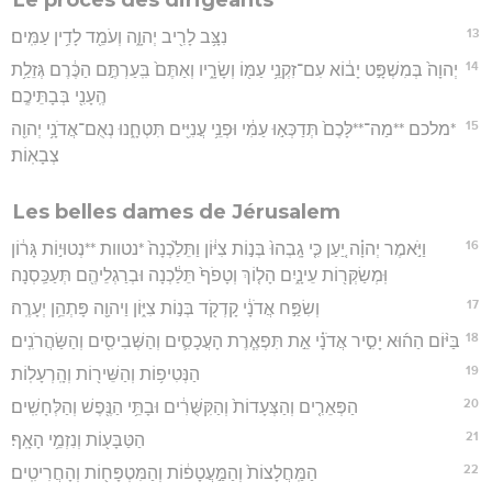
13
נִצָּ֥ב לָרִ֖יב יְהוָ֑ה וְעֹמֵ֖ד לָדִ֥ין עַמִּֽים׃
14
יְהוָה֙ בְּמִשְׁפָּ֣ט יָב֔וֹא עִם־זִקְנֵ֥י עַמּ֖וֹ וְשָׂרָ֑יו וְאַתֶּם֙ בִּֽעַרְתֶּ֣ם הַכֶּ֔רֶם גְּזֵלַ֥ת
הֶֽעָנִ֖י בְּבָתֵּיכֶֽם׃
15
*מלכם **מַה־**לָּכֶם֙ תְּדַכְּא֣וּ עַמִּ֔י וּפְנֵ֥י עֲנִיִּ֖ים תִּטְחָ֑נוּ נְאֻם־אֲדֹנָ֥י יְהוִ֖ה
צְבָאֽוֹת׃
Les belles dames de Jérusalem
16
וַיֹּ֣אמֶר יְהוָ֗ה יַ֚עַן כִּ֤י גָֽבְהוּ֙ בְּנ֣וֹת צִיּ֔וֹן וַתֵּלַ֙כְנָה֙ *נטוות **נְטוּי֣וֹת גָּר֔וֹן
וּֽמְשַׂקְּר֖וֹת עֵינָ֑יִם הָל֤וֹךְ וְטָפֹף֙ תֵּלַ֔כְנָה וּבְרַגְלֵיהֶ֖ם תְּעַכַּֽסְנָה׃
17
וְשִׂפַּ֣ח אֲדֹנָ֔י קָדְקֹ֖ד בְּנ֣וֹת צִיּ֑וֹן וַיהוָ֖ה פָּתְהֵ֥ן יְעָרֶֽה׃
18
בַּיּ֨וֹם הַה֜וּא יָסִ֣יר אֲדֹנָ֗י אֵ֣ת תִּפְאֶ֧רֶת הָעֲכָסִ֛ים וְהַשְּׁבִיסִ֖ים וְהַשַּׂהֲרֹנִֽים׃
19
הַנְּטִיפ֥וֹת וְהַשֵּׁיר֖וֹת וְהָֽרְעָלֽוֹת׃
20
הַפְּאֵרִ֤ים וְהַצְּעָדוֹת֙ וְהַקִּשֻּׁרִ֔ים וּבָתֵּ֥י הַנֶּ֖פֶשׁ וְהַלְּחָשִֽׁים׃
21
הַטַּבָּע֖וֹת וְנִזְמֵ֥י הָאָֽף׃
22
הַמַּֽחֲלָצוֹת֙ וְהַמַּ֣עֲטָפ֔וֹת וְהַמִּטְפָּח֖וֹת וְהָחֲרִיטִֽים׃