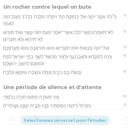
Un rocher contre lequel on bute
11
כִּי֩ כֹ֨ה אָמַ֧ר יְהוָ֛ה אֵלַ֖י כְּחֶזְקַ֣ת הַיָּ֑ד וְיִסְּרֵ֕נִי מִלֶּ֛כֶת בְּדֶ֥רֶךְ הָֽעָם־הַזֶּ֖ה
לֵאמֹֽר׃
12
לֹא־תֹאמְר֣וּן קֶ֔שֶׁר לְכֹ֧ל אֲשֶׁר־יֹאמַ֛ר הָעָ֥ם הַזֶּ֖ה קָ֑שֶׁר וְאֶת־מוֹרָא֥וֹ
לֹֽא־תִֽירְא֖וּ וְלֹ֥א תַעֲרִֽיצוּ׃
13
אֶת־יְהוָ֥ה צְבָא֖וֹת אֹת֣וֹ תַקְדִּ֑ישׁוּ וְה֥וּא מוֹרַאֲכֶ֖ם וְה֥וּא מַֽעֲרִֽצְכֶֽם׃
14
וְהָיָ֖ה לְמִקְדָּ֑שׁ וּלְאֶ֣בֶן נֶ֠גֶף וּלְצ֨וּר מִכְשׁ֜וֹל לִשְׁנֵ֨י בָתֵּ֤י יִשְׂרָאֵל֙ לְפַ֣ח
וּלְמוֹקֵ֔שׁ לְיוֹשֵׁ֖ב יְרוּשָׁלִָֽם׃
15
וְכָ֥שְׁלוּ בָ֖ם רַבִּ֑ים וְנָפְל֣וּ וְנִשְׁבָּ֔רוּ וְנוֹקְשׁ֖וּ וְנִלְכָּֽדוּ׃
Une période de silence et d'attente
16
צ֖וֹר תְּעוּדָ֑ה חֲת֥וֹם תּוֹרָ֖ה בְּלִמֻּדָֽי׃
17
וְחִכִּ֙יתִי֙ לַיהוָ֔ה הַמַּסְתִּ֥יר פָּנָ֖יו מִבֵּ֣ית יַעֲקֹ֑ב וְקִוֵּ֖יתִֽי־לֽוֹ׃
18
הִנֵּ֣ה אָנֹכִ֗י וְהַיְלָדִים֙ אֲשֶׁ֣ר נָֽתַן־לִ֣י יְהוָ֔ה לְאֹת֥וֹת וּלְמוֹפְתִ֖ים בְּיִשְׂרָאֵ֑ל
מֵעִם֙ יְהוָ֣ה צְבָא֔וֹת הַשֹּׁכֵ֖ן בְּהַ֥ר צִיּֽוֹן׃
Contenus
Versions
Commentaires
Strong
Dictionnaire
19