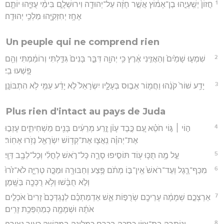
1
חֲזוֹן֙ יְשַֽׁעְיָ֣הוּ בֶן־אָמ֔וֹץ אֲשֶׁ֣ר חָזָ֔ה עַל־יְהוּדָ֖ה וִירוּשָׁלִָ֑ם בִּימֵ֨י עֻזִּיָּ֧הוּ יוֹתָ֛ם
אָחָ֥ז יְחִזְקִיָּ֖הוּ מַלְכֵ֥י יְהוּדָֽה׃
Un peuple qui ne comprend rien
2
שִׁמְע֤וּ שָׁמַ֙יִם֙ וְהַאֲזִ֣ינִי אֶ֔רֶץ כִּ֥י יְהוָ֖ה דִּבֵּ֑ר בָּנִים֙ גִּדַּ֣לְתִּי וְרוֹמַ֔מְתִּי וְהֵ֖ם
פָּ֥שְׁעוּ בִֽי׃
3
יָדַ֥ע שׁוֹר֙ קֹנֵ֔הוּ וַחֲמ֖וֹר אֵב֣וּס בְּעָלָ֑יו יִשְׂרָאֵל֙ לֹ֣א יָדַ֔ע עַמִּ֖י לֹ֥א הִתְבּוֹנָֽן׃
Plus rien d'intact au pays de Juda
4
ה֣וֹי ׀ גּ֣וֹי חֹטֵ֗א עַ֚ם כֶּ֣בֶד עָוֺ֔ן זֶ֣רַע מְרֵעִ֔ים בָּנִ֖ים מַשְׁחִיתִ֑ים עָזְב֣וּ
אֶת־יְהוָ֗ה נִֽאֲצ֛וּ אֶת־קְד֥וֹשׁ יִשְׂרָאֵ֖ל נָזֹ֥רוּ אָחֽוֹר׃
5
עַ֣ל מֶ֥ה תֻכּ֛וּ ע֖וֹד תּוֹסִ֣יפוּ סָרָ֑ה כָּל־רֹ֣אשׁ לָחֳלִ֔י וְכָל־לֵבָ֖ב דַּוָּֽי׃
6
מִכַּף־רֶ֤גֶל וְעַד־רֹאשׁ֙ אֵֽין־בּ֣וֹ מְתֹ֔ם פֶּ֥צַע וְחַבּוּרָ֖ה וּמַכָּ֣ה טְרִיָּ֑ה לֹא־זֹ֙רוּ֙
וְלֹ֣א חֻבָּ֔שׁוּ וְלֹ֥א רֻכְּכָ֖ה בַּשָּֽׁמֶן׃
7
אַרְצְכֶ֣ם שְׁמָמָ֔ה עָרֵיכֶ֖ם שְׂרֻפ֣וֹת אֵ֑שׁ אַדְמַתְכֶ֗ם לְנֶגְדְּכֶם֙ זָרִים֙ אֹכְלִ֣ים
אֹתָ֔הּ וּשְׁמָמָ֖ה כְּמַהְפֵּכַ֥ת זָרִֽים׃
8