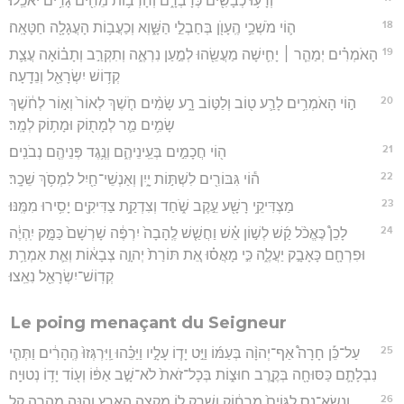
וְרָע֥וּ כְבָשִׂ֖ים כְּדָבְרָ֑ם וְחָרְב֥וֹת מֵחִ֖ים גָּרִ֥ים יֹאכֵֽלוּ׃
18
ה֛וֹי מֹשְׁכֵ֥י הֶֽעָוֺ֖ן בְּחַבְלֵ֣י הַשָּׁ֑וְא וְכַעֲב֥וֹת הָעֲגָלָ֖ה חַטָּאָֽה׃
19
הָאֹמְרִ֗ים יְמַהֵ֧ר ׀ יָחִ֛ישָׁה מַעֲשֵׂ֖הוּ לְמַ֣עַן נִרְאֶ֑ה וְתִקְרַ֣ב וְתָב֗וֹאָה עֲצַ֛ת
קְד֥וֹשׁ יִשְׂרָאֵ֖ל וְנֵדָֽעָה׃
20
ה֣וֹי הָאֹמְרִ֥ים לָרַ֛ע ט֖וֹב וְלַטּ֣וֹב רָ֑ע שָׂמִ֨ים חֹ֤שֶׁךְ לְאוֹר֙ וְא֣וֹר לְחֹ֔שֶׁךְ
שָׂמִ֥ים מַ֛ר לְמָת֖וֹק וּמָת֥וֹק לְמָֽר׃
21
ה֖וֹי חֲכָמִ֣ים בְּעֵֽינֵיהֶ֑ם וְנֶ֥גֶד פְּנֵיהֶ֖ם נְבֹנִֽים׃
22
ה֕וֹי גִּבּוֹרִ֖ים לִשְׁתּ֣וֹת יָ֑יִן וְאַנְשֵׁי־חַ֖יִל לִמְסֹ֥ךְ שֵׁכָֽר׃
23
מַצְדִּיקֵ֥י רָשָׁ֖ע עֵ֣קֶב שֹׁ֑חַד וְצִדְקַ֥ת צַדִּיקִ֖ים יָסִ֥ירוּ מִמֶּֽנּוּ׃
24
לָכֵן֩ כֶּאֱכֹ֨ל קַ֜שׁ לְשׁ֣וֹן אֵ֗שׁ וַחֲשַׁ֤שׁ לֶֽהָבָה֙ יִרְפֶּ֔ה שָׁרְשָׁם֙ כַּמָּ֣ק יִֽהְיֶ֔ה
וּפִרְחָ֖ם כָּאָבָ֣ק יַעֲלֶ֑ה כִּ֣י מָאֲס֗וּ אֵ֚ת תּוֹרַת֙ יְהוָ֣ה צְבָא֔וֹת וְאֵ֛ת אִמְרַ֥ת
קְדֽוֹשׁ־יִשְׂרָאֵ֖ל נִאֵֽצוּ׃
Le poing menaçant du Seigneur
25
עַל־כֵּ֡ן חָרָה֩ אַף־יְהוָ֨ה בְּעַמּ֜וֹ וַיֵּ֣ט יָד֧וֹ עָלָ֣יו וַיַּכֵּ֗הוּ וַֽיִּרְגְּזוּ֙ הֶֽהָרִ֔ים וַתְּהִ֧י
נִבְלָתָ֛ם כַּסּוּחָ֖ה בְּקֶ֣רֶב חוּצ֑וֹת בְּכָל־זֹאת֙ לֹא־שָׁ֣ב אַפּ֔וֹ וְע֖וֹד יָד֥וֹ נְטוּיָֽה׃
26
וְנָֽשָׂא־נֵ֤ס לַגּוֹיִם֙ מֵרָח֔וֹק וְשָׁ֥רַק ל֖וֹ מִקְצֵ֣ה הָאָ֑רֶץ וְהִנֵּ֥ה מְהֵרָ֖ה קַ֥ל