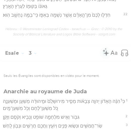
גְּאוֹנ֔וֹ בְּקוּמ֖וֹ לַעֲרֹ֥ץ הָאָֽרֶץ׃
22
חִדְל֤וּ לָכֶם֙ מִן־הָ֣אָדָ֔ם אֲשֶׁ֥ר נְשָׁמָ֖ה בְּאַפּ֑וֹ כִּֽי־בַמֶּ֥ה נֶחְשָׁ֖ב הֽוּא׃
Hébreu : © Westminster Leningrad Codex - tanach.us --- Grec : © 2010 by the
Society of Biblical Literature and Logos Bible Software - sblgnt.com
Esaïe
3
Seuls les Évangiles sont disponibles en vidéo pour le moment.
Anarchie au royaume de Juda
1
כִּי֩ הִנֵּ֨ה הָאָד֜וֹן יְהוָ֣ה צְבָא֗וֹת מֵסִ֤יר מִירוּשָׁלִַ֙ם֙ וּמִ֣יהוּדָ֔ה מַשְׁעֵ֖ן וּמַשְׁעֵנָ֑ה
כֹּ֚ל מִשְׁעַן־לֶ֔חֶם וְכֹ֖ל מִשְׁעַן־מָֽיִם׃
2
גִּבּ֖וֹר וְאִ֣ישׁ מִלְחָמָ֑ה שׁוֹפֵ֥ט וְנָבִ֖יא וְקֹסֵ֥ם וְזָקֵֽן׃
3
שַׂר־חֲמִשִּׁ֖ים וּנְשׂ֣וּא פָנִ֑ים וְיוֹעֵ֛ץ וַחֲכַ֥ם חֲרָשִׁ֖ים וּנְב֥וֹן לָֽחַשׁ׃