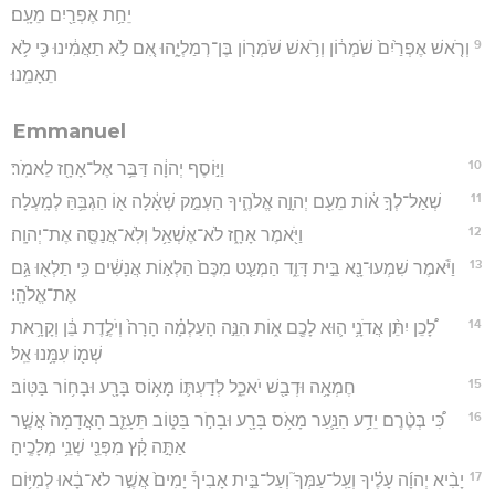
יֵחַ֥ת אֶפְרַ֖יִם מֵעָֽם׃
9
וְרֹ֤אשׁ אֶפְרַ֙יִם֙ שֹׁמְר֔וֹן וְרֹ֥אשׁ שֹׁמְר֖וֹן בֶּן־רְמַלְיָ֑הוּ אִ֚ם לֹ֣א תַאֲמִ֔ינוּ כִּ֖י לֹ֥א
תֵאָמֵֽנוּ׃
Emmanuel
10
וַיּ֣וֹסֶף יְהוָ֔ה דַּבֵּ֥ר אֶל־אָחָ֖ז לֵאמֹֽר׃
11
שְׁאַל־לְךָ֣ א֔וֹת מֵעִ֖ם יְהוָ֣ה אֱלֹהֶ֑יךָ הַעְמֵ֣ק שְׁאָ֔לָה א֖וֹ הַגְבֵּ֥הַּ לְמָֽעְלָה׃
12
וַיֹּ֖אמֶר אָחָ֑ז לֹא־אֶשְׁאַ֥ל וְלֹֽא־אֲנַסֶּ֖ה אֶת־יְהוָֽה׃
13
וַיֹּ֕אמֶר שִׁמְעוּ־נָ֖א בֵּ֣ית דָּוִ֑ד הַמְעַ֤ט מִכֶּם֙ הַלְא֣וֹת אֲנָשִׁ֔ים כִּ֥י תַלְא֖וּ גַּ֥ם
אֶת־אֱלֹהָֽי׃
14
לָ֠כֵן יִתֵּ֨ן אֲדֹנָ֥י ה֛וּא לָכֶ֖ם א֑וֹת הִנֵּ֣ה הָעַלְמָ֗ה הָרָה֙ וְיֹלֶ֣דֶת בֵּ֔ן וְקָרָ֥את
שְׁמ֖וֹ עִמָּ֥נוּ אֵֽל׃
15
חֶמְאָ֥ה וּדְבַ֖שׁ יֹאכֵ֑ל לְדַעְתּ֛וֹ מָא֥וֹס בָּרָ֖ע וּבָח֥וֹר בַּטּֽוֹב׃
16
כִּ֠י בְּטֶ֨רֶם יֵדַ֥ע הַנַּ֛עַר מָאֹ֥ס בָּרָ֖ע וּבָחֹ֣ר בַּטּ֑וֹב תֵּעָזֵ֤ב הָאֲדָמָה֙ אֲשֶׁ֣ר
אַתָּ֣ה קָ֔ץ מִפְּנֵ֖י שְׁנֵ֥י מְלָכֶֽיהָ׃
17
יָבִ֨יא יְהוָ֜ה עָלֶ֗יךָ וְעַֽל־עַמְּךָ֮ וְעַל־בֵּ֣ית אָבִיךָ֒ יָמִים֙ אֲשֶׁ֣ר לֹא־בָ֔אוּ לְמִיּ֥וֹם