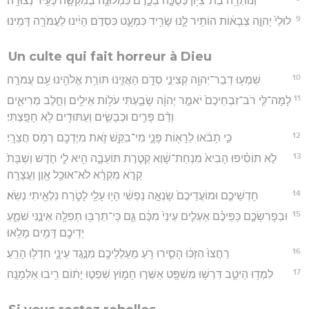
וְנוֹתְרָ֥ה בַת־צִיּ֖וֹן כְּסֻכָּ֣ה בְכָ֑רֶם כִּמְלוּנָ֥ה בְמִקְשָׁ֖ה כְּעִ֥יר נְצוּרָֽה׃
9
לוּלֵי֙ יְהוָ֣ה צְבָא֔וֹת הוֹתִ֥יר לָ֛נוּ שָׂרִ֖יד כִּמְעָ֑ט כִּסְדֹ֣ם הָיִ֔ינוּ לַעֲמֹרָ֖ה דָּמִֽינוּ׃
Un culte qui fait horreur à Dieu
10
שִׁמְע֥וּ דְבַר־יְהוָ֖ה קְצִינֵ֣י סְדֹ֑ם הַאֲזִ֛ינוּ תּוֹרַ֥ת אֱלֹהֵ֖ינוּ עַ֥ם עֲמֹרָֽה׃
11
לָמָּה־לִּ֤י רֹב־זִבְחֵיכֶם֙ יֹאמַ֣ר יְהוָ֔ה שָׂבַ֛עְתִּי עֹל֥וֹת אֵילִ֖ים וְחֵ֣לֶב מְרִיאִ֑ים
וְדַ֨ם פָּרִ֧ים וּכְבָשִׂ֛ים וְעַתּוּדִ֖ים לֹ֥א חָפָֽצְתִּי׃
12
כִּ֣י תָבֹ֔אוּ לֵרָא֖וֹת פָּנָ֑י מִי־בִקֵּ֥שׁ זֹ֛את מִיֶּדְכֶ֖ם רְמֹ֥ס חֲצֵרָֽי׃
13
לֹ֣א תוֹסִ֗יפוּ הָבִיא֙ מִנְחַת־שָׁ֔וְא קְטֹ֧רֶת תּוֹעֵבָ֛ה הִ֖יא לִ֑י חֹ֤דֶשׁ וְשַׁבָּת֙
קְרֹ֣א מִקְרָ֔א לֹא־אוּכַ֥ל אָ֖וֶן וַעֲצָרָֽה׃
14
חָדְשֵׁיכֶ֤ם וּמוֹעֲדֵיכֶם֙ שָׂנְאָ֣ה נַפְשִׁ֔י הָי֥וּ עָלַ֖י לָטֹ֑רַח נִלְאֵ֖יתִי נְשֹֽׂא׃
15
וּבְפָרִשְׂכֶ֣ם כַּפֵּיכֶ֗ם אַעְלִ֤ים עֵינַי֙ מִכֶּ֔ם גַּ֛ם כִּֽי־תַרְבּ֥וּ תְפִלָּ֖ה אֵינֶ֣נִּי שֹׁמֵ֑עַ
יְדֵיכֶ֖ם דָּמִ֥ים מָלֵֽאוּ׃
16
רַחֲצוּ֙ הִזַּכּ֔וּ הָסִ֛ירוּ רֹ֥עַ מַעַלְלֵיכֶ֖ם מִנֶּ֣גֶד עֵינָ֑י חִדְל֖וּ הָרֵֽעַ׃
17
לִמְד֥וּ הֵיטֵ֛ב דִּרְשׁ֥וּ מִשְׁפָּ֖ט אַשְּׁר֣וּ חָמ֑וֹץ שִׁפְט֣וּ יָת֔וֹם רִ֖יבוּ אַלְמָנָֽה׃