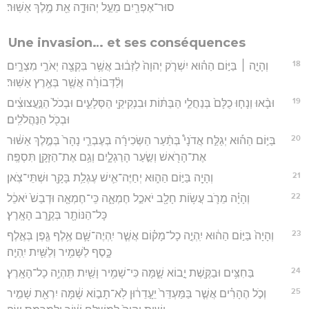
סוּר־אֶפְרַ֖יִם מֵעַ֣ל יְהוּדָ֑ה אֵ֖ת מֶ֥לֶךְ אַשּֽׁוּר׃
Une invasion… et ses conséquences
18
וְהָיָ֣ה ׀ בַּיּ֣וֹם הַה֗וּא יִשְׁרֹ֤ק יְהוָה֙ לַזְּב֔וּב אֲשֶׁ֥ר בִּקְצֵ֖ה יְאֹרֵ֣י מִצְרָ֑יִם
וְלַ֨דְּבוֹרָ֔ה אֲשֶׁ֖ר בְּאֶ֥רֶץ אַשּֽׁוּר׃
19
וּבָ֨אוּ וְנָח֤וּ כֻלָּם֙ בְּנַחֲלֵ֣י הַבַּתּ֔וֹת וּבִנְקִיקֵ֖י הַסְּלָעִ֑ים וּבְכֹל֙ הַנַּ֣עֲצוּצִ֔ים
וּבְכֹ֖ל הַנַּהֲלֹלִֽים׃
20
בַּיּ֣וֹם הַה֡וּא יְגַלַּ֣ח אֲדֹנָי֩ בְּתַ֨עַר הַשְּׂכִירָ֜ה בְּעֶבְרֵ֤י נָהָר֙ בְּמֶ֣לֶךְ אַשּׁ֔וּר
אֶת־הָרֹ֖אשׁ וְשַׂ֣עַר הָרַגְלָ֑יִם וְגַ֥ם אֶת־הַזָּקָ֖ן תִּסְפֶּֽה׃
21
וְהָיָ֖ה בַּיּ֣וֹם הַה֑וּא יְחַיֶּה־אִ֛ישׁ עֶגְלַ֥ת בָּקָ֖ר וּשְׁתֵּי־צֹֽאן׃
22
וְהָיָ֗ה מֵרֹ֛ב עֲשׂ֥וֹת חָלָ֖ב יֹאכַ֣ל חֶמְאָ֑ה כִּֽי־חֶמְאָ֤ה וּדְבַשׁ֙ יֹאכֵ֔ל
כָּל־הַנּוֹתָ֖ר בְּקֶ֥רֶב הָאָֽרֶץ׃
23
וְהָיָה֙ בַּיּ֣וֹם הַה֔וּא יִֽהְיֶ֣ה כָל־מָק֗וֹם אֲשֶׁ֧ר יִֽהְיֶה־שָּׁ֛ם אֶ֥לֶף גֶּ֖פֶן בְּאֶ֣לֶף
כָּ֑סֶף לַשָּׁמִ֥יר וְלַשַּׁ֖יִת יִֽהְיֶֽה׃
24
בַּחִצִּ֥ים וּבַקֶּ֖שֶׁת יָ֣בוֹא שָׁ֑מָּה כִּי־שָׁמִ֥יר וָשַׁ֖יִת תִּֽהְיֶ֥ה כָל־הָאָֽרֶץ׃
25
וְכֹ֣ל הֶהָרִ֗ים אֲשֶׁ֤ר בַּמַּעְדֵּר֙ יֵעָ֣דֵר֔וּן לֹֽא־תָב֣וֹא שָׁ֔מָּה יִרְאַ֖ת שָׁמִ֣יר