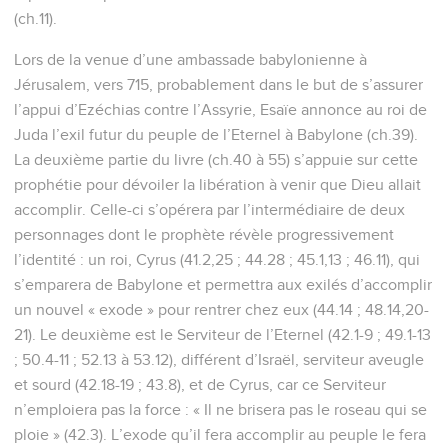
(ch.11).
Lors de la venue d’une ambassade babylonienne à
Jérusalem, vers 715, probablement dans le but de s’assurer
l’appui d’Ezéchias contre l’Assyrie, Esaïe annonce au roi de
Juda l’exil futur du peuple de l’Eternel à Babylone (ch.39).
La deuxième partie du livre (ch.40 à 55) s’appuie sur cette
prophétie pour dévoiler la libération à venir que Dieu allait
accomplir. Celle-ci s’opérera par l’intermédiaire de deux
personnages dont le prophète révèle progressivement
l’identité : un roi, Cyrus (41.2,25 ; 44.28 ; 45.1,13 ; 46.11), qui
s’emparera de Babylone et permettra aux exilés d’accomplir
un nouvel « exode » pour rentrer chez eux (44.14 ; 48.14,20-
21). Le deuxième est le Serviteur de l’Eternel (42.1-9 ; 49.1-13
; 50.4-11 ; 52.13 à 53.12), différent d’Israël, serviteur aveugle
et sourd (42.18-19 ; 43.8), et de Cyrus, car ce Serviteur
n’emploiera pas la force : « Il ne brisera pas le roseau qui se
ploie » (42.3). L’exode qu’il fera accomplir au peuple le fera