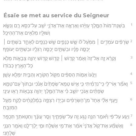
Ésaïe se met au service du Seigneur
1
בִּשְׁנַת־מוֹת֙ הַמֶּ֣לֶךְ עֻזִּיָּ֔הוּ וָאֶרְאֶ֧ה אֶת־אֲדֹנָ֛י יֹשֵׁ֥ב עַל־כִּסֵּ֖א רָ֣ם וְנִשָּׂ֑א
וְשׁוּלָ֖יו מְלֵאִ֥ים אֶת־הַהֵיכָֽל׃
2
שְׂרָפִ֨ים עֹמְדִ֤ים ׀ מִמַּ֙עַל֙ ל֔וֹ שֵׁ֧שׁ כְּנָפַ֛יִם שֵׁ֥שׁ כְּנָפַ֖יִם לְאֶחָ֑ד בִּשְׁתַּ֣יִם ׀
יְכַסֶּ֣ה פָנָ֗יו וּבִשְׁתַּ֛יִם יְכַסֶּ֥ה רַגְלָ֖יו וּבִשְׁתַּ֥יִם יְעוֹפֵֽף׃
3
וְקָרָ֨א זֶ֤ה אֶל־זֶה֙ וְאָמַ֔ר קָד֧וֹשׁ ׀ קָד֛וֹשׁ קָד֖וֹשׁ יְהוָ֣ה צְבָא֑וֹת מְלֹ֥א
כָל־הָאָ֖רֶץ כְּבוֹדֽוֹ׃
4
וַיָּנֻ֙עוּ֙ אַמּ֣וֹת הַסִּפִּ֔ים מִקּ֖וֹל הַקּוֹרֵ֑א וְהַבַּ֖יִת יִמָּלֵ֥א עָשָֽׁן׃
5
וָאֹמַ֞ר אֽוֹי־לִ֣י כִֽי־נִדְמֵ֗יתִי כִּ֣י אִ֤ישׁ טְמֵֽא־שְׂפָתַ֙יִם֙ אָנֹ֔כִי וּבְתוֹךְ֙ עַם־טְמֵ֣א
שְׂפָתַ֔יִם אָנֹכִ֖י יוֹשֵׁ֑ב כִּ֗י אֶת־הַמֶּ֛לֶךְ יְהוָ֥ה צְבָא֖וֹת רָא֥וּ עֵינָֽי׃
6
וַיָּ֣עָף אֵלַ֗י אֶחָד֙ מִן־הַשְּׂרָפִ֔ים וּבְיָד֖וֹ רִצְפָּ֑ה בְּמֶ֨לְקַחַ֔יִם לָקַ֖ח מֵעַ֥ל
הַמִּזְבֵּֽחַ׃
7
וַיַּגַּ֣ע עַל־פִּ֔י וַיֹּ֕אמֶר הִנֵּ֛ה נָגַ֥ע זֶ֖ה עַל־שְׂפָתֶ֑יךָ וְסָ֣ר עֲוֺנֶ֔ךָ וְחַטָּאתְךָ֖ תְּכֻפָּֽר׃
8
וָאֶשְׁמַ֞ע אֶת־ק֤וֹל אֲדֹנָי֙ אֹמֵ֔ר אֶת־מִ֥י אֶשְׁלַ֖ח וּמִ֣י יֵֽלֶךְ־לָ֑נוּ וָאֹמַ֖ר הִנְנִ֥י
שְׁלָחֵֽנִי׃