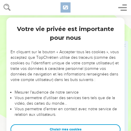
5
צַוָּארֵ֖ךְ כְּמִגְדַּ֣ל הַשֵּׁ֑ן עֵינַ֜יִךְ בְּרֵכ֣וֹת בְּחֶשְׁבּ֗וֹן עַל־שַׁ֙עַר֙ בַּת־רַבִּ֔ים אַפֵּךְ֙
כְּמִגְדַּ֣ל הַלְּבָנ֔וֹן צוֹפֶ֖ה פְּנֵ֥י דַמָּֽשֶׂק׃
Hébreu / Grec - Texte original
6
רֹאשֵׁ֤ךְ עָלַ֙יִךְ֙ כַּכַּרְמֶ֔ל וְדַלַּ֥ת רֹאשֵׁ֖ךְ כָּאַרְגָּמָ֑ן מֶ֖לֶךְ אָס֥וּר בָּרְהָטִֽים׃
Votre vie privée est importante
7
Cantique
7
מַה־יָּפִית֙ וּמַה־נָּעַ֔מְתְּ אַהֲבָ֖ה בַּתַּֽעֲנוּגִֽים׃
pour nous
8
זֹ֤את קֽוֹמָתֵךְ֙ דָּֽמְתָ֣ה לְתָמָ֔ר וְשָׁדַ֖יִךְ לְאַשְׁכֹּלֽוֹת׃
9
אָמַ֙רְתִּי֙ אֶעֱלֶ֣ה בְתָמָ֔ר אֹֽחֲזָ֖ה בְּסַנְסִנָּ֑יו וְיִֽהְיוּ־נָ֤א שָׁדַ֙יִךְ֙ כְּאֶשְׁכְּל֣וֹת
En cliquant sur le bouton « Accepter tous les cookies », vous
הַגֶּ֔פֶן וְרֵ֥יחַ אַפֵּ֖ךְ כַּתַּפּוּחִֽים׃
acceptez que TopChrétien utilise des traceurs (comme des
cookies ou l'identifiant unique de votre compte utilisateur) et
traite vos données à caractère personnel (comme vos
Elle
données de navigation et les informations renseignées dans
10
וְחִכֵּ֕ךְ כְּיֵ֥ין הַטּ֛וֹב הוֹלֵ֥ךְ לְדוֹדִ֖י לְמֵישָׁרִ֑ים דּוֹבֵ֖ב שִׂפְתֵ֥י יְשֵׁנִֽים׃
votre compte utilisateur) dans les buts suivants :
11
אֲנִ֣י לְדוֹדִ֔י וְעָלַ֖י תְּשׁוּקָתֽוֹ׃
Mesurer l'audience de notre service
Vous permettre d'utiliser des services tiers tels que de la
Elle
vidéo, des cartes du monde…
Vous permettre d'entrer en contact avec notre service de
12
לְכָ֤ה דוֹדִי֙ נֵצֵ֣א הַשָּׂדֶ֔ה נָלִ֖ינָה בַּכְּפָרִֽים׃
relation aux utilisateurs.
13
נַשְׁכִּ֙ימָה֙ לַכְּרָמִ֔ים נִרְאֶ֞ה אִם פָּֽרְחָ֤ה הַגֶּ֙פֶן֙ פִּתַּ֣ח הַסְּמָדַ֔ר הֵנֵ֖צוּ
הָרִמּוֹנִ֑ים שָׁ֛ם אֶתֵּ֥ן אֶת־דֹּדַ֖י לָֽךְ׃
Choisir mes cookies