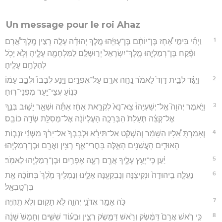
Un message pour le roi Ahaz
1
וַיְהִ֡י בִּימֵ֣י אָ֠חָז בֶּן־יוֹתָ֨ם בֶּן־עֻזִּיָּ֜הוּ מֶ֣לֶךְ יְהוּדָ֗ה עָלָ֣ה רְצִ֣ין מֶֽלֶךְ־אֲ֠רָם
וּפֶ֨קַח בֶּן־רְמַלְיָ֤הוּ מֶֽלֶךְ־יִשְׂרָאֵל֙ יְר֣וּשָׁלִַ֔ם לַמִּלְחָמָ֖ה עָלֶ֑יהָ וְלֹ֥א יָכֹ֖ל
לְהִלָּחֵ֥ם עָלֶֽיהָ׃
2
וַיֻּגַּ֗ד לְבֵ֤ית דָּוִד֙ לֵאמֹ֔ר נָ֥חָֽה אֲרָ֖ם עַל־אֶפְרָ֑יִם וַיָּ֤נַע לְבָבוֹ֙ וּלְבַ֣ב עַמּ֔וֹ
כְּנ֥וֹעַ עֲצֵי־יַ֖עַר מִפְּנֵי־רֽוּחַ׃
3
וַיֹּ֣אמֶר יְהוָה֮ אֶֽל־יְשַׁעְיָהוּ֒ צֵא־נָא֙ לִקְרַ֣את אָחָ֔ז אַתָּ֕ה וּשְׁאָ֖ר יָשׁ֣וּב בְּנֶ֑ךָ
אֶל־קְצֵ֗ה תְּעָלַת֙ הַבְּרֵכָ֣ה הָעֶלְיוֹנָ֔ה אֶל־מְסִלַּ֖ת שְׂדֵ֥ה כוֹבֵֽס׃
4
וְאָמַרְתָּ֣ אֵ֠לָיו הִשָּׁמֵ֨ר וְהַשְׁקֵ֜ט אַל־תִּירָ֗א וּלְבָבְךָ֙ אַל־יֵרַ֔ךְ מִשְּׁנֵ֨י זַנְב֧וֹת
הָאוּדִ֛ים הָעֲשֵׁנִ֖ים הָאֵ֑לֶּה בָּחֳרִי־אַ֛ף רְצִ֥ין וַאֲרָ֖ם וּבֶן־רְמַלְיָֽהוּ׃
5
יַ֗עַן כִּֽי־יָעַ֥ץ עָלֶ֛יךָ אֲרָ֖ם רָעָ֑ה אֶפְרַ֥יִם וּבֶן־רְמַלְיָ֖הוּ לֵאמֹֽר׃
6
נַעֲלֶ֤ה בִֽיהוּדָה֙ וּנְקִיצֶ֔נָּה וְנַבְקִעֶ֖נָּה אֵלֵ֑ינוּ וְנַמְלִ֥יךְ מֶ֙לֶךְ֙ בְּתוֹכָ֔הּ אֵ֖ת
בֶּן־טָֽבְאַֽל׃
7
כֹּ֥ה אָמַ֖ר אֲדֹנָ֣י יְהוִ֑ה לֹ֥א תָק֖וּם וְלֹ֥א תִֽהְיֶֽה׃
8
כִּ֣י רֹ֤אשׁ אֲרָם֙ דַּמֶּ֔שֶׂק וְרֹ֥אשׁ דַּמֶּ֖שֶׂק רְצִ֑ין וּבְע֗וֹד שִׁשִּׁ֤ים וְחָמֵשׁ֙ שָׁנָ֔ה