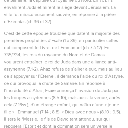
de Samarie, la capitale du royaume du Nord. En 701, ils
envahirent Juda et mirent le siège devant Jérusalem. La
ville fut miraculeusement sauvée, en réponse à la prière
d’Ezéchias (ch.36 et 37).
C’est de cette époque troublée que datent la majorité des
premières prophéties d’Esaïe (1 à 39), en particulier celles
qui composent le Livret de l’Emmanuel (ch.7 à 12). En
735/734, les rois du royaume du Nord et de Damas
voulurent entraîner le roi de Juda dans une alliance anti-
assyrienne (7.1-2). Ahaz refusa de s’allier à eux, mais au lieu
de s’appuyer sur l’Eternel, il demanda l’aide du roi d’Assyrie,
ce qui provoqua la chute de Samarie. En réponse à
l’incrédulité d’Ahaz, Esaïe annonça l’invasion de Juda par
les troupes assyriennes (8.5-10), mais aussi la venue, après
cela (7.16ss.), d’un étrange enfant, qui naîtra d’une « jeune
fille » : Emmanuel (7.14 ; 8.8), « Dieu avec nous » (8.10 ; 9.5).
Il sera le *Messie, le fils de David tant attendu, sur qui
reposera l’Esprit et dont la domination sera universelle