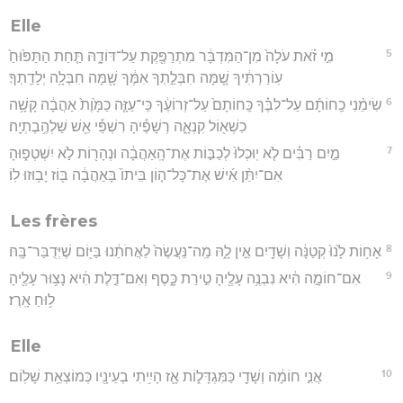
Elle
5
מִ֣י זֹ֗את עֹלָה֙ מִן־הַמִּדְבָּ֔ר מִתְרַפֶּ֖קֶת עַל־דּוֹדָ֑הּ תַּ֤חַת הַתַּפּ֙וּחַ֙
עֽוֹרַרְתִּ֔יךָ שָׁ֚מָּה חִבְּלַ֣תְךָ אִמֶּ֔ךָ שָׁ֖מָּה חִבְּלָ֥ה יְלָדַֽתְךָ׃
6
שִׂימֵ֨נִי כַֽחוֹתָ֜ם עַל־לִבֶּ֗ךָ כַּֽחוֹתָם֙ עַל־זְרוֹעֶ֔ךָ כִּֽי־עַזָּ֤ה כַמָּ֙וֶת֙ אַהֲבָ֔ה קָשָׁ֥ה
כִשְׁא֖וֹל קִנְאָ֑ה רְשָׁפֶ֕יהָ רִשְׁפֵּ֕י אֵ֖שׁ שַׁלְהֶ֥בֶתְיָֽה׃
7
מַ֣יִם רַבִּ֗ים לֹ֤א יֽוּכְלוּ֙ לְכַבּ֣וֹת אֶת־הָֽאַהֲבָ֔ה וּנְהָר֖וֹת לֹ֣א יִשְׁטְפ֑וּהָ
אִם־יִתֵּ֨ן אִ֜ישׁ אֶת־כָּל־ה֤וֹן בֵּיתוֹ֙ בָּאַהֲבָ֔ה בּ֖וֹז יָב֥וּזוּ לֽוֹ׃
Les frères
8
אָח֥וֹת לָ֙נוּ֙ קְטַנָּ֔ה וְשָׁדַ֖יִם אֵ֣ין לָ֑הּ מַֽה־נַּעֲשֶׂה֙ לַאֲחֹתֵ֔נוּ בַּיּ֖וֹם שֶׁיְּדֻבַּר־בָּֽהּ׃
9
אִם־חוֹמָ֣ה הִ֔יא נִבְנֶ֥ה עָלֶ֖יהָ טִ֣ירַת כָּ֑סֶף וְאִם־דֶּ֣לֶת הִ֔יא נָצ֥וּר עָלֶ֖יהָ
ל֥וּחַ אָֽרֶז׃
Elle
10
אֲנִ֣י חוֹמָ֔ה וְשָׁדַ֖י כַּמִּגְדָּל֑וֹת אָ֛ז הָיִ֥יתִי בְעֵינָ֖יו כְּמוֹצְאֵ֥ת שָׁלֽוֹם׃