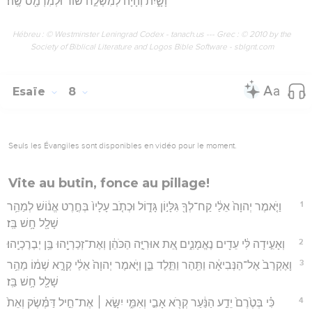
וָשָׁ֑יִת וְהָיָה֙ לְמִשְׁלַ֣ח שׁ֔וֹר וּלְמִרְמַ֖ס שֶֽׂה׃
Hébreu : © Westminster Leningrad Codex - tanach.us --- Grec : © 2010 by the
Society of Biblical Literature and Logos Bible Software - sblgnt.com
Esaïe
8
Seuls les Évangiles sont disponibles en vidéo pour le moment.
Vite au butin, fonce au pillage!
1
וַיֹּ֤אמֶר יְהוָה֙ אֵלַ֔י קַח־לְךָ֖ גִּלָּי֣וֹן גָּד֑וֹל וּכְתֹ֤ב עָלָיו֙ בְּחֶ֣רֶט אֱנ֔וֹשׁ לְמַהֵ֥ר
שָׁלָ֖ל חָ֥שׁ בַּֽז׃
2
וְאָעִ֣ידָה לִּ֔י עֵדִ֖ים נֶאֱמָנִ֑ים אֵ֚ת אוּרִיָּ֣ה הַכֹּהֵ֔ן וְאֶת־זְכַרְיָ֖הוּ בֶּ֥ן יְבֶרֶכְיָֽהוּ׃
3
וָאֶקְרַב֙ אֶל־הַנְּבִיאָ֔ה וַתַּ֖הַר וַתֵּ֣לֶד בֵּ֑ן וַיֹּ֤אמֶר יְהוָה֙ אֵלַ֔י קְרָ֣א שְׁמ֔וֹ מַהֵ֥ר
שָׁלָ֖ל חָ֥שׁ בַּֽז׃
4
כִּ֗י בְּטֶ֙רֶם֙ יֵדַ֣ע הַנַּ֔עַר קְרֹ֖א אָבִ֣י וְאִמִּ֑י יִשָּׂ֣א ׀ אֶת־חֵ֣יל דַּמֶּ֗שֶׂק וְאֵת֙