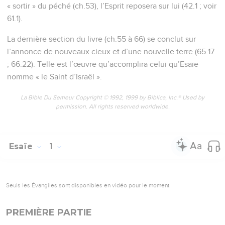
« sortir » du péché (ch.53), l’Esprit reposera sur lui (42.1 ; voir
61.1).
La dernière section du livre (ch.55 à 66) se conclut sur
l’annonce de nouveaux cieux et d’une nouvelle terre (65.17
; 66.22). Telle est l’œuvre qu’accomplira celui qu’Esaïe
nomme « le Saint d’Israël ».
La Bible Du Semeur Copyright © 1992, 1999 by Biblica, Inc.® Used by
permission. All rights reserved worldwide.
Esaïe
1
Seuls les Évangiles sont disponibles en vidéo pour le moment.
PREMIÈRE PARTIE