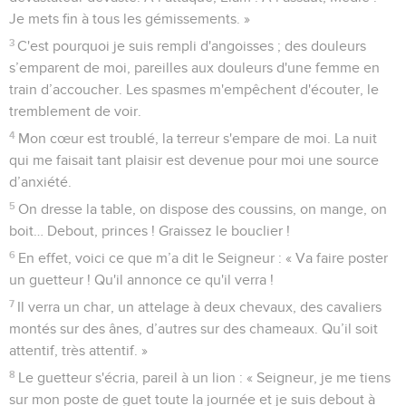
Je mets fin à tous les gémissements. »
3
C'est pourquoi je suis rempli d'angoisses ; des douleurs
s’emparent de moi, pareilles aux douleurs d'une femme en
train d’accoucher. Les spasmes m'empêchent d'écouter, le
tremblement de voir.
4
Mon cœur est troublé, la terreur s'empare de moi. La nuit
qui me faisait tant plaisir est devenue pour moi une source
d’anxiété.
5
On dresse la table, on dispose des coussins, on mange, on
boit… Debout, princes ! Graissez le bouclier !
6
En effet, voici ce que m’a dit le Seigneur : « Va faire poster
un guetteur ! Qu'il annonce ce qu'il verra !
7
Il verra un char, un attelage à deux chevaux, des cavaliers
montés sur des ânes, d’autres sur des chameaux. Qu’il soit
attentif, très attentif. »
8
Le guetteur s'écria, pareil à un lion : « Seigneur, je me tiens
sur mon poste de guet toute la journée et je suis debout à