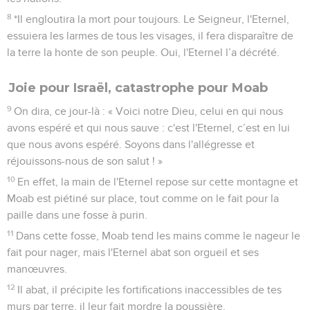
8
*Il engloutira la mort pour toujours. Le Seigneur, l'Eternel,
essuiera les larmes de tous les visages, il fera disparaître de
la terre la honte de son peuple. Oui, l'Eternel l’a décrété.
Joie pour Israël, catastrophe pour Moab
9
On dira, ce jour-là : « Voici notre Dieu, celui en qui nous
avons espéré et qui nous sauve : c'est l'Eternel, c’est en lui
que nous avons espéré. Soyons dans l'allégresse et
réjouissons-nous de son salut ! »
10
En effet, la main de l'Eternel repose sur cette montagne et
Moab est piétiné sur place, tout comme on le fait pour la
paille dans une fosse à purin.
11
Dans cette fosse, Moab tend les mains comme le nageur le
fait pour nager, mais l'Eternel abat son orgueil et ses
manœuvres.
12
Il abat, il précipite les fortifications inaccessibles de tes
murs par terre, il leur fait mordre la poussière.