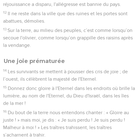
réjouissance a disparu, l'allégresse est bannie du pays.
12
Il ne reste dans la ville que des ruines et les portes sont
abattues, démolies.
13
Sur la terre, au milieu des peuples, c’est comme lorsqu’on
secoue l'olivier, comme lorsqu’on grappille des raisins après
la vendange.
Une joie prématurée
14
Les survivants se mettent à pousser des cris de joie ; de
l’ouest, ils célèbrent la majesté de l'Eternel.
15
Donnez donc gloire à l'Eternel dans les endroits où brille la
lumière, au nom de l'Eternel, du Dieu d'Israël, dans les îles
de la mer !
16
Du bout de la terre nous entendons chanter : « Gloire au
juste ! » mais moi, je dis : « Je suis perdu ! Je suis perdu !
Malheur à moi ! » Les traîtres trahissent, les traîtres
s’acharnent à trahir.