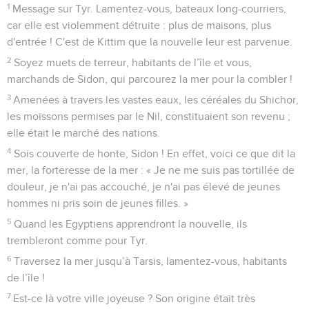
1
Message sur Tyr. Lamentez-vous, bateaux long-courriers,
car elle est violemment détruite : plus de maisons, plus
d'entrée ! C'est de Kittim que la nouvelle leur est parvenue.
2
Soyez muets de terreur, habitants de l’île et vous,
marchands de Sidon, qui parcourez la mer pour la combler !
3
Amenées à travers les vastes eaux, les céréales du Shichor,
les moissons permises par le Nil, constituaient son revenu ;
elle était le marché des nations.
4
Sois couverte de honte, Sidon ! En effet, voici ce que dit la
mer, la forteresse de la mer : « Je ne me suis pas tortillée de
douleur, je n'ai pas accouché, je n'ai pas élevé de jeunes
hommes ni pris soin de jeunes filles. »
5
Quand les Egyptiens apprendront la nouvelle, ils
trembleront comme pour Tyr.
6
Traversez la mer jusqu’à Tarsis, lamentez-vous, habitants
de l’île !
7
Est-ce là votre ville joyeuse ? Son origine était très