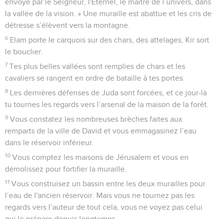
envoyé par le Seigneur, l'Eternel, le maître de l’univers, dans
la vallée de la vision. » Une muraille est abattue et les cris de
détresse s’élèvent vers la montagne.
6
Elam porte le carquois sur des chars, des attelages, Kir sort
le bouclier.
7
Tes plus belles vallées sont remplies de chars et les
cavaliers se rangent en ordre de bataille à tes portes.
8
Les dernières défenses de Juda sont forcées, et ce jour-là
tu tournes les regards vers l’arsenal de la maison de la forêt.
9
Vous constatez les nombreuses brèches faites aux
remparts de la ville de David et vous emmagasinez l’eau
dans le réservoir inférieur.
10
Vous comptez les maisons de Jérusalem et vous en
démolissez pour fortifier la muraille.
11
Vous construisez un bassin entre les deux murailles pour
l’eau de l'ancien réservoir. Mais vous ne tournez pas les
regards vers l’auteur de tout cela, vous ne voyez pas celui
qui le prépare depuis longtemps.