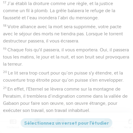
17
J’ai établi la droiture comme une règle, et la justice
comme un fil à plomb. La grêle balaiera le refuge de la
fausseté et l’eau inondera l’abri du mensonge.
18
Votre alliance avec la mort sera supprimée, votre pacte
avec le séjour des morts ne tiendra pas. Lorsque le torrent
destructeur passera, il vous écrasera.
19
Chaque fois qu'il passera, il vous emportera. Oui, il passera
tous les matins, le jour et la nuit, et son bruit seul provoquera
la terreur.
20
Le lit sera trop court pour qu’on puisse s'y étendre, et la
couverture trop étroite pour qu’on puisse s'en envelopper.
21
En effet, l'Eternel se lèvera comme sur la montagne de
Peratsim, il tremblera d’indignation comme dans la vallée de
Gabaon pour faire son œuvre, son œuvre étrange, pour
exécuter son travail, son travail inhabituel.
22
Maintenant, ne faites pas les moqueurs, sinon votre
situation empirera ! La destruction de tout le pays est
Contenus
Versions
Commentaires
Strong
Dictionnaire