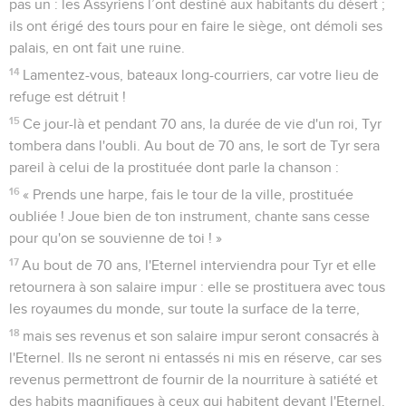
pas un : les Assyriens l’ont destiné aux habitants du désert ;
ils ont érigé des tours pour en faire le siège, ont démoli ses
palais, en ont fait une ruine.
14
Lamentez-vous, bateaux long-courriers, car votre lieu de
refuge est détruit !
15
Ce jour-là et pendant 70 ans, la durée de vie d'un roi, Tyr
tombera dans l'oubli. Au bout de 70 ans, le sort de Tyr sera
pareil à celui de la prostituée dont parle la chanson :
16
« Prends une harpe, fais le tour de la ville, prostituée
oubliée ! Joue bien de ton instrument, chante sans cesse
pour qu'on se souvienne de toi ! »
17
Au bout de 70 ans, l'Eternel interviendra pour Tyr et elle
retournera à son salaire impur : elle se prostituera avec tous
les royaumes du monde, sur toute la surface de la terre,
18
mais ses revenus et son salaire impur seront consacrés à
l'Eternel. Ils ne seront ni entassés ni mis en réserve, car ses
revenus permettront de fournir de la nourriture à satiété et
des habits magnifiques à ceux qui habitent devant l'Eternel.