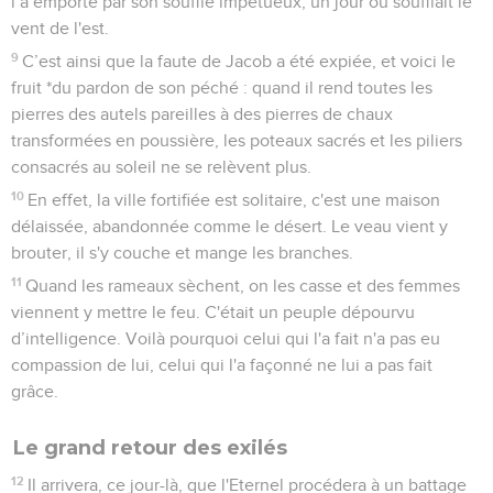
l’a emporté par son souffle impétueux, un jour où soufflait le
vent de l'est.
9
C’est ainsi que la faute de Jacob a été expiée, et voici le
fruit *du pardon de son péché : quand il rend toutes les
pierres des autels pareilles à des pierres de chaux
transformées en poussière, les poteaux sacrés et les piliers
consacrés au soleil ne se relèvent plus.
10
En effet, la ville fortifiée est solitaire, c'est une maison
délaissée, abandonnée comme le désert. Le veau vient y
brouter, il s'y couche et mange les branches.
11
Quand les rameaux sèchent, on les casse et des femmes
viennent y mettre le feu. C'était un peuple dépourvu
d’intelligence. Voilà pourquoi celui qui l'a fait n'a pas eu
compassion de lui, celui qui l'a façonné ne lui a pas fait
grâce.
Le grand retour des exilés
12
Il arrivera, ce jour-là, que l'Eternel procédera à un battage