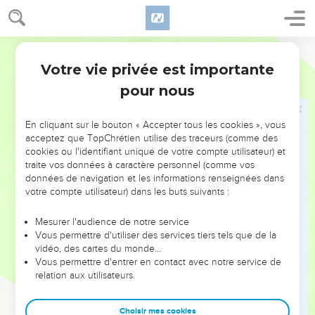
chaussures
1
L'année où, envoyé par le roi d'Assyrie Sargon, Tharthan
Segond 21
vint faire le siège d’Asdod et s'empara de cette ville,
Votre vie privée est importante
2
Esaïe
20
l'Eternel avait parlé par l’intermédiaire d’Esaïe, le fils
pour nous
d'Amots. Il lui avait dit : « Va, détache le sac qui est autour de
ta taille et retire les sandales qui sont à tes pieds. » C’est ce
qu’il fit : il marcha sans habits et pieds nus.
En cliquant sur le bouton « Accepter tous les cookies », vous
acceptez que TopChrétien utilise des traceurs (comme des
3
L'Eternel dit alors : « Mon serviteur Esaïe a marché sans
cookies ou l'identifiant unique de votre compte utilisateur) et
habits et pieds nus pendant trois ans. C’était un signe et un
traite vos données à caractère personnel (comme vos
présage contre l'Egypte et contre l'Ethiopie :
données de navigation et les informations renseignées dans
votre compte utilisateur) dans les buts suivants :
4
de la même manière, le roi d'Assyrie emmènera les
déportés égyptiens et les exilés éthiopiens, les jeunes
Mesurer l'audience de notre service
garçons comme les vieillards, sans habits, pieds nus et
Vous permettre d'utiliser des services tiers tels que de la
vidéo, des cartes du monde…
l’arrière découvert. Ce sera une source de honte pour
Vous permettre d'entrer en contact avec notre service de
l'Egypte.
relation aux utilisateurs.
5
Alors on sera dans la terreur et la honte à cause de
l'Ethiopie en qui l'on avait placé sa confiance et de l'Egypte
Choisir mes cookies