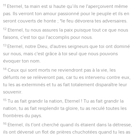
11
Eternel, ta main est si haute qu’ils ne l'aperçoivent même
pas. Ils verront ton amour passionné pour le peuple et ils en
seront couverts de honte ; *le feu dévorera tes adversaires.
12
Eternel, tu nous assures la paix puisque tout ce que nous
faisons, c'est toi qui l'accomplis pour nous.
13
Eternel, notre Dieu, d'autres seigneurs que toi ont dominé
sur nous, mais c'est grâce à toi seul que nous pouvons
évoquer ton nom.
14
Ceux qui sont morts ne reviendront pas à la vie, les
défunts ne se relèveront pas, car tu es intervenu contre eux,
tu les as exterminés et tu as fait totalement disparaître leur
souvenir.
15
Tu as fait grandir la nation, Eternel ! Tu as fait grandir la
nation, tu as fait resplendir ta gloire, tu as reculé toutes les
frontières du pays.
16
Eternel, ils t'ont cherché quand ils étaient dans la détresse,
ils ont déversé un flot de prières chuchotées quand tu les as