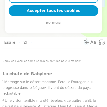
dont on vantait la splendeur.
6
Les habitants de ces régions côtières diront, ce jour-là :
Accepter tous les cookies
‘Voilà ce qu'est devenu l'objet de notre confiance ! Nous
comptions sur lui pour être secourus, pour être délivrés du
Tout refuser
roi d'Assyrie ! Comment pourrons-nous lui échapper
maintenant ?’ »
Esaïe
21
Seuls les Évangiles sont disponibles en vidéo pour le moment.
La chute de Babylone
1
Message sur le désert maritime. Pareil à l'ouragan qui
progresse dans le Néguev, il vient du désert, du pays
redoutable.
2
Une vision terrible m'a été révélée. « Le traître trahit, le
dévastateur dévaste. A l’attaque, Elam ! A l’assaut, Médie !