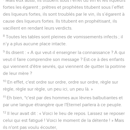
Mais eux aussi, ils titubent sous l’effet du vin et les liqueurs
fortes les égarent ; prêtres et prophètes titubent sous l’effet
des liqueurs fortes, ils sont troublés par le vin, ils s’égarent à
cause des liqueurs fortes. Ils titubent en prophétisant, ils
vacillent en rendant leurs verdicts.
8
Toutes les tables sont pleines de vomissements infects ; il
n’y a plus aucune place intacte.
9
Ils disent : « A qui veut-il enseigner la connaissance ? A qui
veut-il faire comprendre son message ? Est-ce à des enfants
qui viennent d'être sevrés, qui viennent de quitter la poitrine
de leur mère ?
10
En effet, c'est ordre sur ordre, ordre sur ordre, règle sur
règle, règle sur règle, un peu ici, un peu là. »
11
Eh bien, *c'est par des hommes aux lèvres balbutiantes et
par une langue étrangère que l'Eternel parlera à ce peuple.
12
Il leur avait dit : « Voici le lieu de repos. Laissez se reposer
celui qui est fatigué ! Voici le moment de la détente ! » Mais
ils n'ont pas voulu écouter,