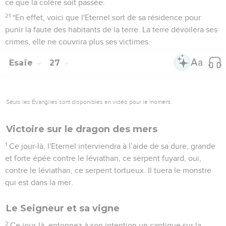
ce que la colère soit passée.
21
*En effet, voici que l'Eternel sort de sa résidence pour
punir la faute des habitants de la terre. La terre dévoilera ses
crimes, elle ne couvrira plus ses victimes.
Esaïe
27
Seuls les Évangiles sont disponibles en vidéo pour le moment.
Victoire sur le dragon des mers
1
Ce jour-là, l'Eternel interviendra à l’aide de sa dure, grande
et forte épée contre le léviathan, ce serpent fuyard, oui,
contre le léviathan, ce serpent tortueux. Il tuera le monstre
qui est dans la mer.
Le Seigneur et sa vigne
2
Ce jour-là, entonnez à son intention un cantique sur la