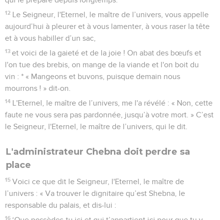
12
Le Seigneur, l'Eternel, le maître de l’univers, vous appelle
aujourd’hui à pleurer et à vous lamenter, à vous raser la tête
et à vous habiller d’un sac,
13
et voici de la gaieté et de la joie ! On abat des bœufs et
l'on tue des brebis, on mange de la viande et l'on boit du
vin : * « Mangeons et buvons, puisque demain nous
mourrons ! » dit-on.
14
L'Eternel, le maître de l’univers, me l'a révélé : « Non, cette
faute ne vous sera pas pardonnée, jusqu’à votre mort. » C’est
le Seigneur, l'Eternel, le maître de l’univers, qui le dit.
L'administrateur Chebna doit perdre sa
place
15
Voici ce que dit le Seigneur, l'Eternel, le maître de
l’univers : « Va trouver le dignitaire qu’est Shebna, le
responsable du palais, et dis-lui :
16
‘Que possèdes-tu ici et qui t’appartient ici pour que tu y