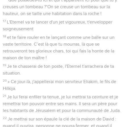
creuses un tombeau ?’On se creuse un tombeau sur la
hauteur, on se taille une habitation dans la roche !
17
L'Eternel va te lancer d'un jet vigoureux, t'envelopper
soigneusement
18
et te faire rouler en te lançant comme une balle sur un
vaste territoire. C’est là que tu mourras, là que se
retrouveront tes glorieux chars, toi qui fais la honte de la
maison de ton maître !
19
Je te chasserai de ton poste, l'Eternel t'arrachera de ta
situation.
20
» Ce jour-là, j'appellerai mon serviteur Eliakim, le fils de
Hilkija.
21
Je lui ferai enfiler ta tenue, je lui mettrai ta ceinture et je
remettrai ton pouvoir entre ses mains. Il sera un père pour
les habitants de Jérusalem et pour la communauté de Juda.
22
Je mettrai sur son épaule la clé de la maison de David :
quand il ouvrira, personne ne pourra fermer, et quand il