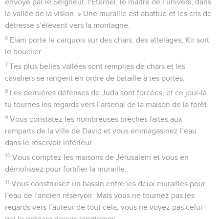
envoyé par le Seigneur, l'Eternel, le maître de l’univers, dans
la vallée de la vision. » Une muraille est abattue et les cris de
détresse s’élèvent vers la montagne.
6
Elam porte le carquois sur des chars, des attelages, Kir sort
le bouclier.
7
Tes plus belles vallées sont remplies de chars et les
cavaliers se rangent en ordre de bataille à tes portes.
8
Les dernières défenses de Juda sont forcées, et ce jour-là
tu tournes les regards vers l’arsenal de la maison de la forêt.
9
Vous constatez les nombreuses brèches faites aux
remparts de la ville de David et vous emmagasinez l’eau
dans le réservoir inférieur.
10
Vous comptez les maisons de Jérusalem et vous en
démolissez pour fortifier la muraille.
11
Vous construisez un bassin entre les deux murailles pour
l’eau de l'ancien réservoir. Mais vous ne tournez pas les
regards vers l’auteur de tout cela, vous ne voyez pas celui
qui le prépare depuis longtemps.