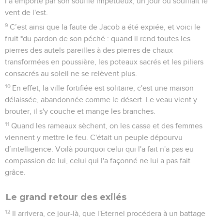
l’a emporté par son souffle impétueux, un jour où soufflait le
vent de l'est.
9
C’est ainsi que la faute de Jacob a été expiée, et voici le
fruit *du pardon de son péché : quand il rend toutes les
pierres des autels pareilles à des pierres de chaux
transformées en poussière, les poteaux sacrés et les piliers
consacrés au soleil ne se relèvent plus.
10
En effet, la ville fortifiée est solitaire, c'est une maison
délaissée, abandonnée comme le désert. Le veau vient y
brouter, il s'y couche et mange les branches.
11
Quand les rameaux sèchent, on les casse et des femmes
viennent y mettre le feu. C'était un peuple dépourvu
d’intelligence. Voilà pourquoi celui qui l'a fait n'a pas eu
compassion de lui, celui qui l'a façonné ne lui a pas fait
grâce.
Le grand retour des exilés
12
Il arrivera, ce jour-là, que l'Eternel procédera à un battage