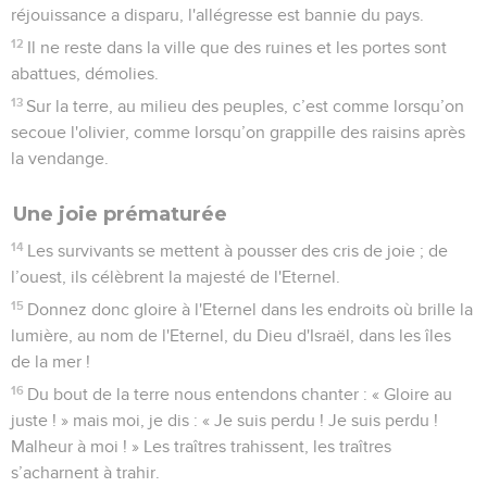
réjouissance a disparu, l'allégresse est bannie du pays.
12
Il ne reste dans la ville que des ruines et les portes sont
abattues, démolies.
13
Sur la terre, au milieu des peuples, c’est comme lorsqu’on
secoue l'olivier, comme lorsqu’on grappille des raisins après
la vendange.
Une joie prématurée
14
Les survivants se mettent à pousser des cris de joie ; de
l’ouest, ils célèbrent la majesté de l'Eternel.
15
Donnez donc gloire à l'Eternel dans les endroits où brille la
lumière, au nom de l'Eternel, du Dieu d'Israël, dans les îles
de la mer !
16
Du bout de la terre nous entendons chanter : « Gloire au
juste ! » mais moi, je dis : « Je suis perdu ! Je suis perdu !
Malheur à moi ! » Les traîtres trahissent, les traîtres
s’acharnent à trahir.