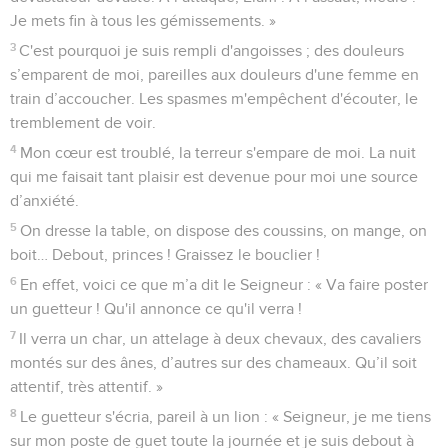
Je mets fin à tous les gémissements. »
3
C'est pourquoi je suis rempli d'angoisses ; des douleurs
s’emparent de moi, pareilles aux douleurs d'une femme en
train d’accoucher. Les spasmes m'empêchent d'écouter, le
tremblement de voir.
4
Mon cœur est troublé, la terreur s'empare de moi. La nuit
qui me faisait tant plaisir est devenue pour moi une source
d’anxiété.
5
On dresse la table, on dispose des coussins, on mange, on
boit… Debout, princes ! Graissez le bouclier !
6
En effet, voici ce que m’a dit le Seigneur : « Va faire poster
un guetteur ! Qu'il annonce ce qu'il verra !
7
Il verra un char, un attelage à deux chevaux, des cavaliers
montés sur des ânes, d’autres sur des chameaux. Qu’il soit
attentif, très attentif. »
8
Le guetteur s'écria, pareil à un lion : « Seigneur, je me tiens
sur mon poste de guet toute la journée et je suis debout à