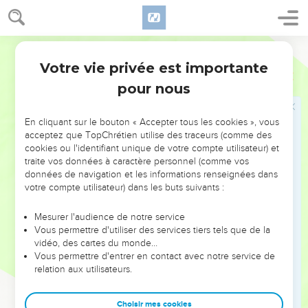
chaussures
1
L'année où, envoyé par le roi d'Assyrie Sargon, Tharthan
Segond 21
vint faire le siège d’Asdod et s'empara de cette ville,
Votre vie privée est importante
2
Esaïe
20
l'Eternel avait parlé par l’intermédiaire d’Esaïe, le fils
pour nous
d'Amots. Il lui avait dit : « Va, détache le sac qui est autour de
ta taille et retire les sandales qui sont à tes pieds. » C’est ce
qu’il fit : il marcha sans habits et pieds nus.
En cliquant sur le bouton « Accepter tous les cookies », vous
acceptez que TopChrétien utilise des traceurs (comme des
3
L'Eternel dit alors : « Mon serviteur Esaïe a marché sans
cookies ou l'identifiant unique de votre compte utilisateur) et
habits et pieds nus pendant trois ans. C’était un signe et un
traite vos données à caractère personnel (comme vos
présage contre l'Egypte et contre l'Ethiopie :
données de navigation et les informations renseignées dans
votre compte utilisateur) dans les buts suivants :
4
de la même manière, le roi d'Assyrie emmènera les
déportés égyptiens et les exilés éthiopiens, les jeunes
Mesurer l'audience de notre service
garçons comme les vieillards, sans habits, pieds nus et
Vous permettre d'utiliser des services tiers tels que de la
vidéo, des cartes du monde…
l’arrière découvert. Ce sera une source de honte pour
Vous permettre d'entrer en contact avec notre service de
l'Egypte.
relation aux utilisateurs.
5
Alors on sera dans la terreur et la honte à cause de
l'Ethiopie en qui l'on avait placé sa confiance et de l'Egypte
Choisir mes cookies