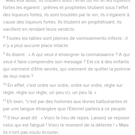
Mais eux aussi, ils titubent sous l’effet du vin et les liqueurs
fortes les égarent ; prêtres et prophètes titubent sous l’effet
des liqueurs fortes, ils sont troublés par le vin, ils s’égarent à
cause des liqueurs fortes. Ils titubent en prophétisant, ils
vacillent en rendant leurs verdicts.
8
Toutes les tables sont pleines de vomissements infects ; il
n’y a plus aucune place intacte.
9
Ils disent : « A qui veut-il enseigner la connaissance ? A qui
veut-il faire comprendre son message ? Est-ce à des enfants
qui viennent d'être sevrés, qui viennent de quitter la poitrine
de leur mère ?
10
En effet, c'est ordre sur ordre, ordre sur ordre, règle sur
règle, règle sur règle, un peu ici, un peu là. »
11
Eh bien, *c'est par des hommes aux lèvres balbutiantes et
par une langue étrangère que l'Eternel parlera à ce peuple.
12
Il leur avait dit : « Voici le lieu de repos. Laissez se reposer
celui qui est fatigué ! Voici le moment de la détente ! » Mais
ils n'ont pas voulu écouter,