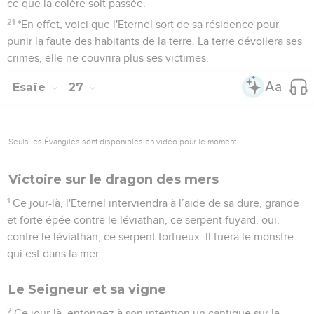
ce que la colère soit passée.
21
*En effet, voici que l'Eternel sort de sa résidence pour
punir la faute des habitants de la terre. La terre dévoilera ses
crimes, elle ne couvrira plus ses victimes.
Esaïe
27
Seuls les Évangiles sont disponibles en vidéo pour le moment.
Victoire sur le dragon des mers
1
Ce jour-là, l'Eternel interviendra à l’aide de sa dure, grande
et forte épée contre le léviathan, ce serpent fuyard, oui,
contre le léviathan, ce serpent tortueux. Il tuera le monstre
qui est dans la mer.
Le Seigneur et sa vigne
2
Ce jour-là, entonnez à son intention un cantique sur la