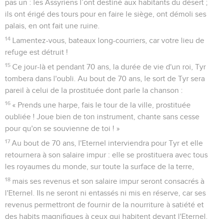
pas un : les Assyriens l’ont destiné aux habitants du désert ;
ils ont érigé des tours pour en faire le siège, ont démoli ses
palais, en ont fait une ruine.
14
Lamentez-vous, bateaux long-courriers, car votre lieu de
refuge est détruit !
15
Ce jour-là et pendant 70 ans, la durée de vie d'un roi, Tyr
tombera dans l'oubli. Au bout de 70 ans, le sort de Tyr sera
pareil à celui de la prostituée dont parle la chanson :
16
« Prends une harpe, fais le tour de la ville, prostituée
oubliée ! Joue bien de ton instrument, chante sans cesse
pour qu'on se souvienne de toi ! »
17
Au bout de 70 ans, l'Eternel interviendra pour Tyr et elle
retournera à son salaire impur : elle se prostituera avec tous
les royaumes du monde, sur toute la surface de la terre,
18
mais ses revenus et son salaire impur seront consacrés à
l'Eternel. Ils ne seront ni entassés ni mis en réserve, car ses
revenus permettront de fournir de la nourriture à satiété et
des habits magnifiques à ceux qui habitent devant l'Eternel.