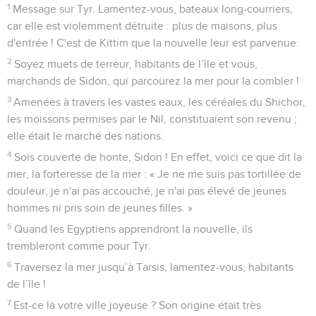
1
Message sur Tyr. Lamentez-vous, bateaux long-courriers,
car elle est violemment détruite : plus de maisons, plus
d'entrée ! C'est de Kittim que la nouvelle leur est parvenue.
2
Soyez muets de terreur, habitants de l’île et vous,
marchands de Sidon, qui parcourez la mer pour la combler !
3
Amenées à travers les vastes eaux, les céréales du Shichor,
les moissons permises par le Nil, constituaient son revenu ;
elle était le marché des nations.
4
Sois couverte de honte, Sidon ! En effet, voici ce que dit la
mer, la forteresse de la mer : « Je ne me suis pas tortillée de
douleur, je n'ai pas accouché, je n'ai pas élevé de jeunes
hommes ni pris soin de jeunes filles. »
5
Quand les Egyptiens apprendront la nouvelle, ils
trembleront comme pour Tyr.
6
Traversez la mer jusqu’à Tarsis, lamentez-vous, habitants
de l’île !
7
Est-ce là votre ville joyeuse ? Son origine était très