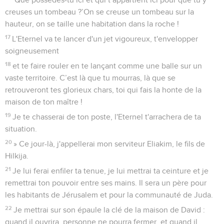
creuses un tombeau ?’On se creuse un tombeau sur la
hauteur, on se taille une habitation dans la roche !
17
L'Eternel va te lancer d'un jet vigoureux, t'envelopper
soigneusement
18
et te faire rouler en te lançant comme une balle sur un
vaste territoire. C’est là que tu mourras, là que se
retrouveront tes glorieux chars, toi qui fais la honte de la
maison de ton maître !
19
Je te chasserai de ton poste, l'Eternel t'arrachera de ta
situation.
20
» Ce jour-là, j'appellerai mon serviteur Eliakim, le fils de
Hilkija.
21
Je lui ferai enfiler ta tenue, je lui mettrai ta ceinture et je
remettrai ton pouvoir entre ses mains. Il sera un père pour
les habitants de Jérusalem et pour la communauté de Juda.
22
Je mettrai sur son épaule la clé de la maison de David :
quand il ouvrira, personne ne pourra fermer, et quand il