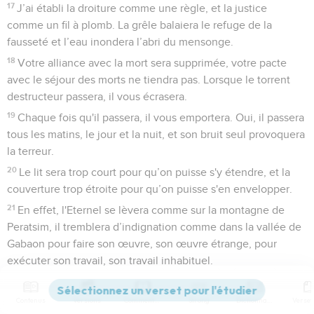
17
J’ai établi la droiture comme une règle, et la justice
comme un fil à plomb. La grêle balaiera le refuge de la
fausseté et l’eau inondera l’abri du mensonge.
18
Votre alliance avec la mort sera supprimée, votre pacte
avec le séjour des morts ne tiendra pas. Lorsque le torrent
destructeur passera, il vous écrasera.
19
Chaque fois qu'il passera, il vous emportera. Oui, il passera
tous les matins, le jour et la nuit, et son bruit seul provoquera
la terreur.
20
Le lit sera trop court pour qu’on puisse s'y étendre, et la
couverture trop étroite pour qu’on puisse s'en envelopper.
21
En effet, l'Eternel se lèvera comme sur la montagne de
Peratsim, il tremblera d’indignation comme dans la vallée de
Gabaon pour faire son œuvre, son œuvre étrange, pour
exécuter son travail, son travail inhabituel.
22
Maintenant, ne faites pas les moqueurs, sinon votre
situation empirera ! La destruction de tout le pays est
Contenus
Versions
Commentaires
Strong
Dictionnaire