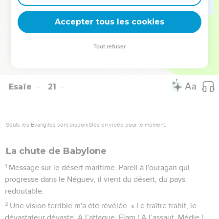
dont on vantait la splendeur.
6
Les habitants de ces régions côtières diront, ce jour-là :
Accepter tous les cookies
‘Voilà ce qu'est devenu l'objet de notre confiance ! Nous
comptions sur lui pour être secourus, pour être délivrés du
Tout refuser
roi d'Assyrie ! Comment pourrons-nous lui échapper
maintenant ?’ »
Esaïe
21
Seuls les Évangiles sont disponibles en vidéo pour le moment.
La chute de Babylone
1
Message sur le désert maritime. Pareil à l'ouragan qui
progresse dans le Néguev, il vient du désert, du pays
redoutable.
2
Une vision terrible m'a été révélée. « Le traître trahit, le
dévastateur dévaste. A l’attaque, Elam ! A l’assaut, Médie !