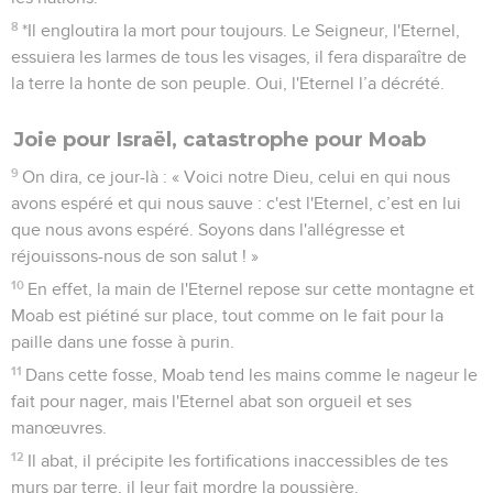
8
*Il engloutira la mort pour toujours. Le Seigneur, l'Eternel,
essuiera les larmes de tous les visages, il fera disparaître de
la terre la honte de son peuple. Oui, l'Eternel l’a décrété.
Joie pour Israël, catastrophe pour Moab
9
On dira, ce jour-là : « Voici notre Dieu, celui en qui nous
avons espéré et qui nous sauve : c'est l'Eternel, c’est en lui
que nous avons espéré. Soyons dans l'allégresse et
réjouissons-nous de son salut ! »
10
En effet, la main de l'Eternel repose sur cette montagne et
Moab est piétiné sur place, tout comme on le fait pour la
paille dans une fosse à purin.
11
Dans cette fosse, Moab tend les mains comme le nageur le
fait pour nager, mais l'Eternel abat son orgueil et ses
manœuvres.
12
Il abat, il précipite les fortifications inaccessibles de tes
murs par terre, il leur fait mordre la poussière.