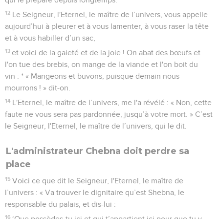
12
Le Seigneur, l'Eternel, le maître de l’univers, vous appelle
aujourd’hui à pleurer et à vous lamenter, à vous raser la tête
et à vous habiller d’un sac,
13
et voici de la gaieté et de la joie ! On abat des bœufs et
l'on tue des brebis, on mange de la viande et l'on boit du
vin : * « Mangeons et buvons, puisque demain nous
mourrons ! » dit-on.
14
L'Eternel, le maître de l’univers, me l'a révélé : « Non, cette
faute ne vous sera pas pardonnée, jusqu’à votre mort. » C’est
le Seigneur, l'Eternel, le maître de l’univers, qui le dit.
L'administrateur Chebna doit perdre sa
place
15
Voici ce que dit le Seigneur, l'Eternel, le maître de
l’univers : « Va trouver le dignitaire qu’est Shebna, le
responsable du palais, et dis-lui :
16
‘Que possèdes-tu ici et qui t’appartient ici pour que tu y