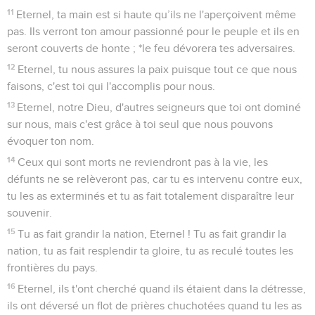
11
Eternel, ta main est si haute qu’ils ne l'aperçoivent même
pas. Ils verront ton amour passionné pour le peuple et ils en
seront couverts de honte ; *le feu dévorera tes adversaires.
12
Eternel, tu nous assures la paix puisque tout ce que nous
faisons, c'est toi qui l'accomplis pour nous.
13
Eternel, notre Dieu, d'autres seigneurs que toi ont dominé
sur nous, mais c'est grâce à toi seul que nous pouvons
évoquer ton nom.
14
Ceux qui sont morts ne reviendront pas à la vie, les
défunts ne se relèveront pas, car tu es intervenu contre eux,
tu les as exterminés et tu as fait totalement disparaître leur
souvenir.
15
Tu as fait grandir la nation, Eternel ! Tu as fait grandir la
nation, tu as fait resplendir ta gloire, tu as reculé toutes les
frontières du pays.
16
Eternel, ils t'ont cherché quand ils étaient dans la détresse,
ils ont déversé un flot de prières chuchotées quand tu les as