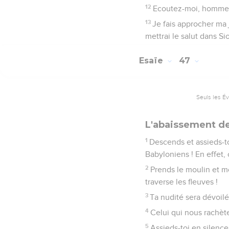
12
Ecoutez-moi, hommes 
13
Je fais approcher ma j
mettrai le salut dans Si
Esaïe
47
Seuls les É
L'abaissement d
1
Descends et assieds-toi
Babyloniens ! En effet, 
2
Prends le moulin et mo
traverse les fleuves !
3
Ta nudité sera dévoil
4
Celui qui nous rachète 
5
Assieds-toi en silence