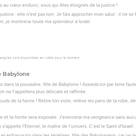
au cœur endurci, vous qui êtes éloignés de la justice !
ustice : elle n'est pas loin. Je fais approcher mon salut : il ne se
on, je montrerai toute ma splendeur à Israël.
vangiles sont disponibles en vidéo pour le moment.
e Babylone
 dans la poussière, fille de Babylone ! Assieds-toi par terre faute
on ne t'appellera plus délicate et raffinée.
uds de la farine ! Retire ton voile, relève les pans de ta robe, 
ée et ta honte sera exposée. J'exercerai ma vengeance sans auc
s'appelle l'Eternel, le maître de l’univers. C’est le Saint d'Israël.
 et enfonce-toi dans les ténèbres, fille des Babyloniens, car on n