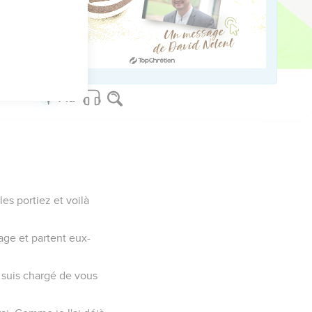
e. Ceux qui étaient
ui qu’ils tireront leur
es portiez et voilà
mage et partent eux-
 suis chargé de vous