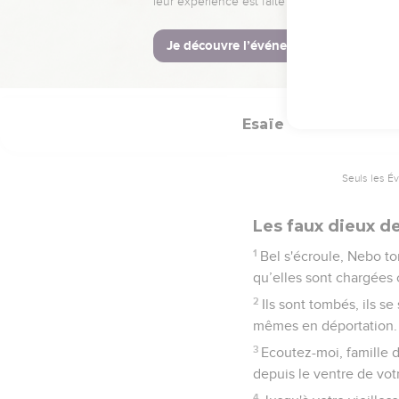
On dira à propos de mo
furieux contre lui viend
25
C’est par l'Eternel qu
fierté. »
Esaïe
46
Seuls les É
Les faux dieux d
1
Bel s'écroule, Nebo to
qu’elles sont chargées 
2
Ils sont tombés, ils s
mêmes en déportation.
3
Ecoutez-moi, famille 
depuis le ventre de vot
4