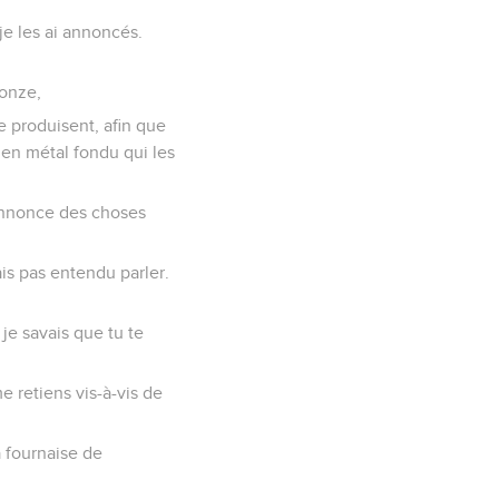
je les ai annoncés.
ronze,
e produisent, afin que
e en métal fondu qui les
’annonce des choses
is pas entendu parler.
 je savais que tu te
 retiens vis-à-vis de
la fournaise de