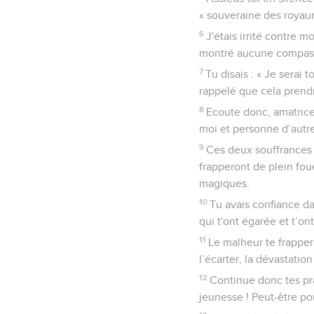
« souveraine des royau
6
J'étais irrité contre m
montré aucune compassio
7
Tu disais : « Je serai 
rappelé que cela prendra
8
Ecoute donc, amatrice d
moi et personne d’autre 
9
Ces deux souffrances –
frapperont de plein foue
magiques.
10
Tu avais confiance da
qui t'ont égarée et t’on
11
Le malheur te frapper
l’écarter, la dévastatio
12
Continue donc tes pra
jeunesse ! Peut-être pou