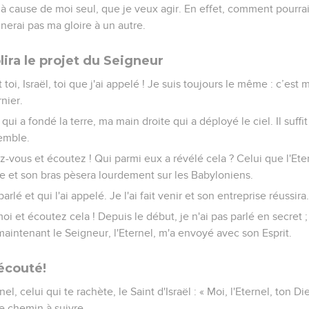
 à cause de moi seul, que je veux agir. En effet, comment pourrai
erai pas ma gloire à un autre.
ira le projet du Seigneur
toi, Israël, toi que j'ai appelé ! Je suis toujours le même : c’est 
rnier.
ui a fondé la terre, ma main droite qui a déployé le ciel. Il suffit 
emble.
-vous et écoutez ! Qui parmi eux a révélé cela ? Celui que l'Ete
e et son bras pèsera lourdement sur les Babyloniens.
arlé et qui l'ai appelé. Je l'ai fait venir et son entreprise réussira
 et écoutez cela ! Depuis le début, je n'ai pas parlé en secret
t maintenant le Seigneur, l'Eternel, m'a envoyé avec son Esprit.
 écouté!
nel, celui qui te rachète, le Saint d'Israël : « Moi, l'Eternel, ton Di
le chemin à suivre.