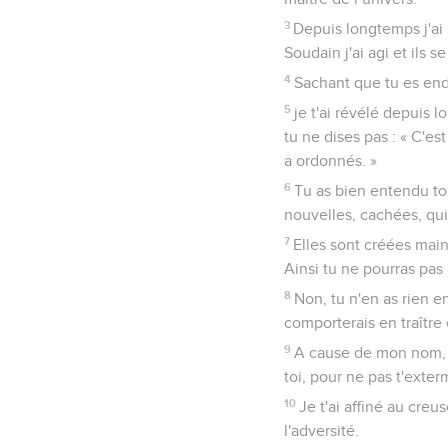
3
Depuis longtemps j'ai 
Soudain j'ai agi et ils s
4
Sachant que tu es endu
5
je t'ai révélé depuis 
tu ne dises pas : « C'es
a ordonnés. »
6
Tu as bien entendu tou
nouvelles, cachées, qui
7
Elles sont créées main
Ainsi tu ne pourras pas d
8
Non, tu n'en as rien en
comporterais en traître 
9
A cause de mon nom, j
toi, pour ne pas t'exter
10
Je t'ai affiné au creu
l'adversité.