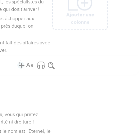
, les spécialistes du
ui doit t'arriver !
Ajouter une
Ajouter une
Ajouter une
Ajouter une
Ajouter une
Ajouter une
 pas échapper aux
colonne
colonne
colonne
colonne
colonne
colonne
u près duquel on
t fait des affaires avec
ver.
a, vous qui prêtez
ité ni droiture !
t le nom est l'Eternel, le