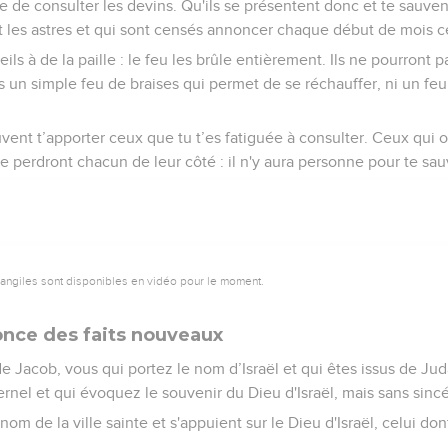
e de consulter les devins. Qu'ils se présentent donc et te sauvent
t les astres et qui sont censés annoncer chaque début de mois ce q
areils à de la paille : le feu les brûle entièrement. Ils ne pourront
 un simple feu de braises qui permet de se réchauffer, ni un fe
vent t’apporter ceux que tu t’es fatiguée à consulter. Ceux qui on
se perdront chacun de leur côté : il n'y aura personne pour te sau
vangiles sont disponibles en vidéo pour le moment.
nce des faits nouveaux
de Jacob, vous qui portez le nom d’Israël et qui êtes issus de Jud
nel et qui évoquez le souvenir du Dieu d'Israël, mais sans sincér
r nom de la ville sainte et s'appuient sur le Dieu d'Israël, celui don