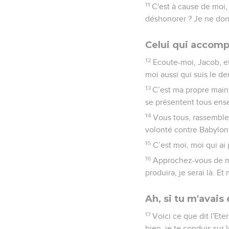
11
C'est à cause de moi,
déshonorer ? Je ne donn
Celui qui accompl
12
Ecoute-moi, Jacob, et 
moi aussi qui suis le de
13
C’est ma propre main q
se présentent tous ens
14
Vous tous, rassemblez
volonté contre Babylon
15
C’est moi, moi qui ai p
16
Approchez-vous de moi
produira, je serai là. E
Ah, si tu m'avais
17
Voici ce que dit l'Eter
bien, je te conduis sur 