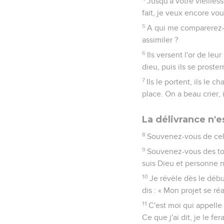
Jusqu'à votre vieilles
fait, je veux encore vou
5
A qui me comparerez-
assimiler ?
6
Ils versent l'or de leu
dieu, puis ils se proster
7
Ils le portent, ils le c
place. On a beau crier, 
La délivrance n'e
8
Souvenez-vous de cela
9
Souvenez-vous des tout
suis Dieu et personne 
10
Je révèle dès le débu
dis : « Mon projet se ré
11
C'est moi qui appelle
Ce que j'ai dit, je le fe