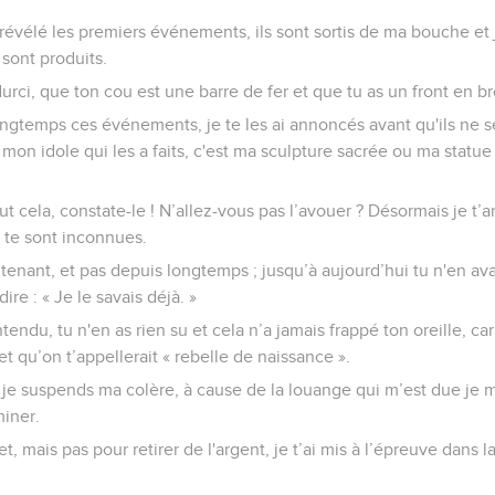
révélé les premiers événements, ils sont sortis de ma bouche et 
e sont produits.
rci, que ton cou est une barre de fer et que tu as un front en b
longtemps ces événements, je te les ai annoncés avant qu'ils ne s
t mon idole qui les a faits, c'est ma sculpture sacrée ou ma statu
t cela, constate-le ! N’allez-vous pas l’avouer ? Désormais je t
 te sont inconnues.
tenant, et pas depuis longtemps ; jusqu’à aujourd’hui tu n'en ava
ire : « Je le savais déjà. »
tendu, tu n'en as rien su et cela n’a jamais frappé ton oreille, car
et qu’on t’appellerait « rebelle de naissance ».
e suspends ma colère, à cause de la louange qui m’est due je me
miner.
set, mais pas pour retirer de l'argent, je t’ai mis à l’épreuve dans 