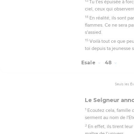
13
Tu t'es épuisée à forc
ciel, ceux qui observen
14
En réalité, ils sont p
flammes. Ce ne sera pas
s'assied.
15
Voilà tout ce que peu
toi depuis ta jeunesse 
Esaïe
48
Seuls les É
Le Seigneur anno
1
Ecoutez cela, famille 
serment au nom de l'Eter
2
En effet, ils tirent leu
maître de l’univers.