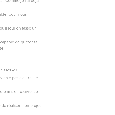
ai. Comme je l'ai déjà
mbler pour nous
qu'il leur en fasse un
 incapable de quitter sa
se.
hissez-y !
y en a pas d'autre. Je
ncore mis en œuvre. Je
 de réaliser mon projet.