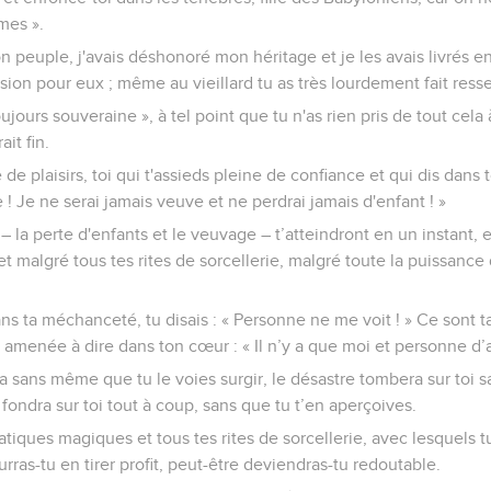
mes ».
on peuple, j'avais déshonoré mon héritage et je les avais livrés en
n pour eux ; même au vieillard tu as très lourdement fait resse
toujours souveraine », à tel point que tu n'as rien pris de tout cela
it fin.
e plaisirs, toi qui t'assieds pleine de confiance et qui dis dans t
! Je ne serai jamais veuve et ne perdrai jamais d'enfant ! »
 la perte d'enfants et le veuvage – t’atteindront en un instant, en
t malgré tous tes rites de sorcellerie, malgré toute la puissance
ns ta méchanceté, tu disais : « Personne ne me voit ! » Ce sont t
t amenée à dire dans ton cœur : « Il n’y a que moi et personne d’a
a sans même que tu le voies surgir, le désastre tombera sur toi s
n fondra sur toi tout à coup, sans que tu t’en aperçoives.
tiques magiques et tous tes rites de sorcellerie, avec lesquels tu
rras-tu en tirer profit, peut-être deviendras-tu redoutable.