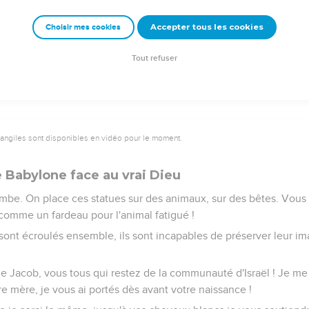
i : « C’est en l'Eternel seul que se trouvent la justice et la forc
ront jusqu’à lui, et ils seront tous couverts de honte.
Accepter tous les cookies
Choisir mes cookies
e seront déclarés justes tous les descendants d'Israël, et c’est de l
Tout refuser
vangiles sont disponibles en vidéo pour le moment.
e Babylone face au vrai Dieu
mbe. On place ces statues sur des animaux, sur des bêtes. Vous l
comme un fardeau pour l'animal fatigué !
e sont écroulés ensemble, ils sont incapables de préserver leur i
de Jacob, vous tous qui restez de la communauté d'Israël ! Je me
re mère, je vous ai portés dès avant votre naissance !