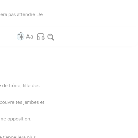
 fera pas attendre. Je
 de trône, fille des
découvre tes jambes et
une opposition.
e t'appellera plus