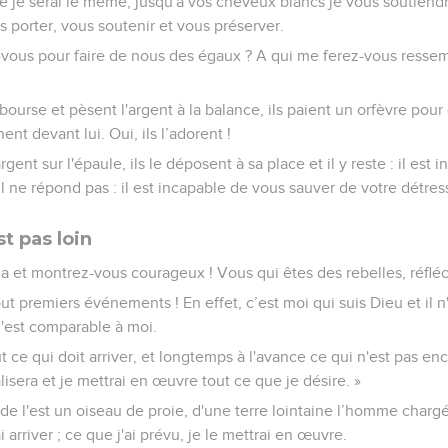
se je serai le même, jusqu'à vos cheveux blancs je vous soutiendr
s porter, vous soutenir et vous préserver.
vous pour faire de nous des égaux ? A qui me ferez-vous resse
r bourse et pèsent l'argent à la balance, ils paient un orfèvre pour 
nent devant lui. Oui, ils l’adorent !
hargent sur l'épaule, ils le déposent à sa place et il y reste : il est
il ne répond pas : il est incapable de vous sauver de votre détres
st pas loin
 et montrez-vous courageux ! Vous qui êtes des rebelles, réfléc
 premiers événements ! En effet, c’est moi qui suis Dieu et il n'
n'est comparable à moi.
t ce qui doit arriver, et longtemps à l'avance ce qui n'est pas e
alisera et je mettrai en œuvre tout ce que je désire. »
 de l'est un oiseau de proie, d'une terre lointaine l’homme chargé
rai arriver ; ce que j'ai prévu, je le mettrai en œuvre.