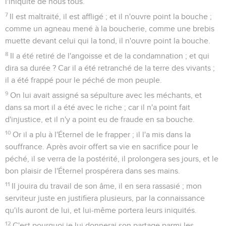
l'iniquité de nous tous.
7
Il est maltraité, il est affligé ; et il n'ouvre point la bouche ;
comme un agneau mené à la boucherie, comme une brebis
muette devant celui qui la tond, il n'ouvre point la bouche.
8
Il a été retiré de l'angoisse et de la condamnation ; et qui
dira sa durée ? Car il a été retranché de la terre des vivants ;
il a été frappé pour le péché de mon peuple.
9
On lui avait assigné sa sépulture avec les méchants, et
dans sa mort il a été avec le riche ; car il n'a point fait
d'injustice, et il n'y a point eu de fraude en sa bouche.
10
Or il a plu à l'Éternel de le frapper ; il l'a mis dans la
souffrance. Après avoir offert sa vie en sacrifice pour le
péché, il se verra de la postérité, il prolongera ses jours, et le
bon plaisir de l'Éternel prospérera dans ses mains.
11
Il jouira du travail de son âme, il en sera rassasié ; mon
serviteur juste en justifiera plusieurs, par la connaissance
qu'ils auront de lui, et lui-même portera leurs iniquités.
12
C'est pourquoi je lui donnerai son partage parmi les