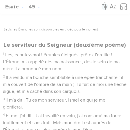
Esaïe
49
Seuls les Évangiles sont disponibles en vidéo pour le moment.
Le serviteur du Seigneur (deuxième poème)
1
Iles, écoutez-moi ! Peuples éloignés, prêtez l'oreille !
L'Éternel m'a appelé dès ma naissance ; dès le sein de ma
mère il a prononcé mon nom.
2
Il a rendu ma bouche semblable à une épée tranchante ; il
m'a couvert de l'ombre de sa main ; il a fait de moi une flèche
aiguë, et m'a caché dans son carquois.
3
Il m'a dit : Tu es mon serviteur, Israël en qui je me
glorifierai.
4
Et moi j'ai dit : J'ai travaillé en vain, j'ai consumé ma force
inutilement et sans fruit. Mais mon droit est auprès de
l'Éternel, et mon salaire auprès de mon Dieu.