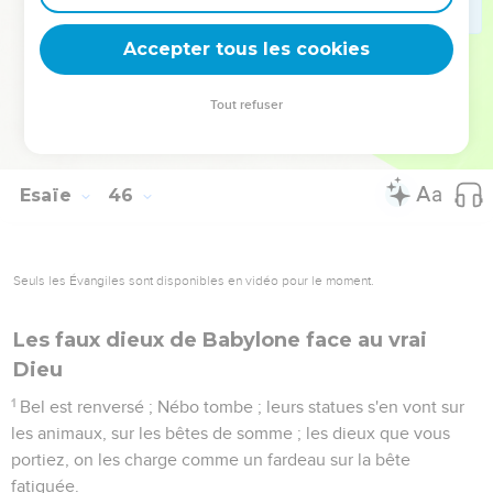
genou fléchira devant moi, et toute langue jurera par moi ;
24
C'est qu'on dira de moi : La justice et la force sont à
Accepter tous les cookies
l'Éternel seul ! A lui viendront, confondus, tous ceux qui
s'irritaient contre lui.
Tout refuser
25
Toute la postérité d'Israël sera justifiée par l'Éternel, et elle
se glorifiera en lui.
Esaïe
46
Seuls les Évangiles sont disponibles en vidéo pour le moment.
Les faux dieux de Babylone face au vrai
Dieu
1
Bel est renversé ; Nébo tombe ; leurs statues s'en vont sur
les animaux, sur les bêtes de somme ; les dieux que vous
portiez, on les charge comme un fardeau sur la bête
fatiguée.