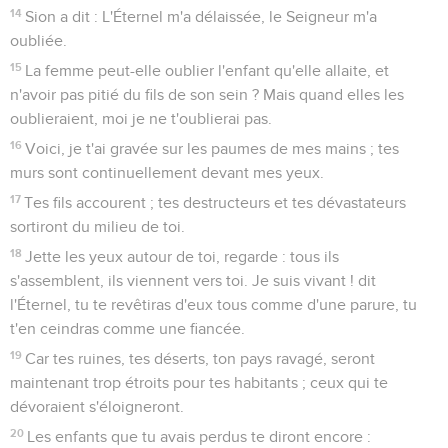
14
Sion a dit : L'Éternel m'a délaissée, le Seigneur m'a
oubliée.
15
La femme peut-elle oublier l'enfant qu'elle allaite, et
n'avoir pas pitié du fils de son sein ? Mais quand elles les
oublieraient, moi je ne t'oublierai pas.
16
Voici, je t'ai gravée sur les paumes de mes mains ; tes
murs sont continuellement devant mes yeux.
17
Tes fils accourent ; tes destructeurs et tes dévastateurs
sortiront du milieu de toi.
18
Jette les yeux autour de toi, regarde : tous ils
s'assemblent, ils viennent vers toi. Je suis vivant ! dit
l'Éternel, tu te revêtiras d'eux tous comme d'une parure, tu
t'en ceindras comme une fiancée.
19
Car tes ruines, tes déserts, ton pays ravagé, seront
maintenant trop étroits pour tes habitants ; ceux qui te
dévoraient s'éloigneront.
20
Les enfants que tu avais perdus te diront encore :