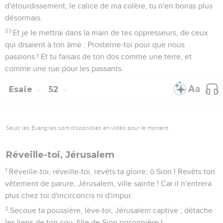
d'étourdissement, le calice de ma colère, tu n'en boiras plus
désormais.
23
Et je le mettrai dans la main de tes oppresseurs, de ceux
qui disaient à ton âme : Prosterne-toi pour que nous
passions ! Et tu faisais de ton dos comme une terre, et
comme une rue pour les passants.
Esaïe
52
Seuls les Évangiles sont disponibles en vidéo pour le moment.
Réveille-toi, Jérusalem
1
Réveille-toi, réveille-toi, revêts ta gloire, ô Sion ! Revêts ton
vêtement de parure, Jérusalem, ville sainte ! Car il n'entrera
plus chez toi d'incirconcis ni d'impur.
2
Secoue ta poussière, lève-toi, Jérusalem captive ; détache
les liens de ton cou, fille de Sion prisonnière !