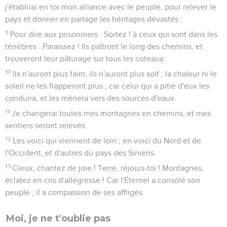
j'établirai en toi mon alliance avec le peuple, pour relever le
pays et donner en partage les héritages dévastés ;
9
Pour dire aux prisonniers : Sortez ! à ceux qui sont dans les
ténèbres : Paraissez ! Ils paîtront le long des chemins, et
trouveront leur pâturage sur tous les coteaux.
10
Ils n'auront plus faim, ils n'auront plus soif ; la chaleur ni le
soleil ne les frapperont plus ; car celui qui a pitié d'eux les
conduira, et les mènera vers des sources d'eaux.
11
Je changerai toutes mes montagnes en chemins, et mes
sentiers seront relevés.
12
Les voici qui viennent de loin ; en voici du Nord et de
l'Occident, et d'autres du pays des Siniens.
13
Cieux, chantez de joie ! Terre, réjouis-toi ! Montagnes,
éclatez en cris d'allégresse ! Car l'Éternel a consolé son
peuple ; il a compassion de ses affligés.
Moi, je ne t'oublie pas