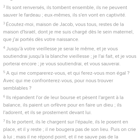
2
Ils sont renversés, ils tombent ensemble, ils ne peuvent
sauver le fardeau ; eux-mêmes, ils s'en vont en captivité.
3
Écoutez-moi, maison de Jacob, vous tous, restes de la
maison d'Israël, dont je me suis chargé dès le sein maternel,
que j'ai portés dès votre naissance.
4
Jusqu'à votre vieillesse je serai le même, et je vous
soutiendrai jusqu'à la blanche vieillesse ; je l'ai fait, et je vous
porterai encore ; je vous soutiendrai, et vous sauverai.
5
A qui me comparerez-vous, et qui ferez-vous mon égal ?
Avec qui me confronterez-vous, pour nous trouver
semblables ?
6
Ils répandent l'or de leur bourse et pèsent l'argent à la
balance, ils paient un orfèvre pour en faire un dieu ; ils
l'adorent, et ils se prosternent devant lui.
7
Ils le portent, ils le chargent sur l'épaule, ils le posent en
place, et il y reste ; il ne bougera pas de son lieu. Puis on crie
à lui ; mais il ne répond point, et il ne sauve pas de la