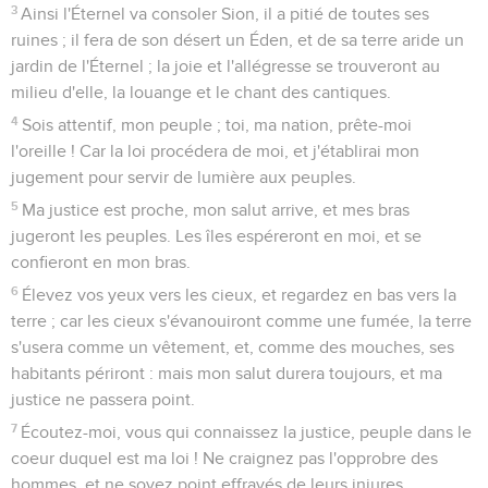
3
Ainsi l'Éternel va consoler Sion, il a pitié de toutes ses
ruines ; il fera de son désert un Éden, et de sa terre aride un
jardin de l'Éternel ; la joie et l'allégresse se trouveront au
milieu d'elle, la louange et le chant des cantiques.
4
Sois attentif, mon peuple ; toi, ma nation, prête-moi
l'oreille ! Car la loi procédera de moi, et j'établirai mon
jugement pour servir de lumière aux peuples.
5
Ma justice est proche, mon salut arrive, et mes bras
jugeront les peuples. Les îles espéreront en moi, et se
confieront en mon bras.
6
Élevez vos yeux vers les cieux, et regardez en bas vers la
terre ; car les cieux s'évanouiront comme une fumée, la terre
s'usera comme un vêtement, et, comme des mouches, ses
habitants périront : mais mon salut durera toujours, et ma
justice ne passera point.
7
Écoutez-moi, vous qui connaissez la justice, peuple dans le
coeur duquel est ma loi ! Ne craignez pas l'opprobre des
hommes, et ne soyez point effrayés de leurs injures.