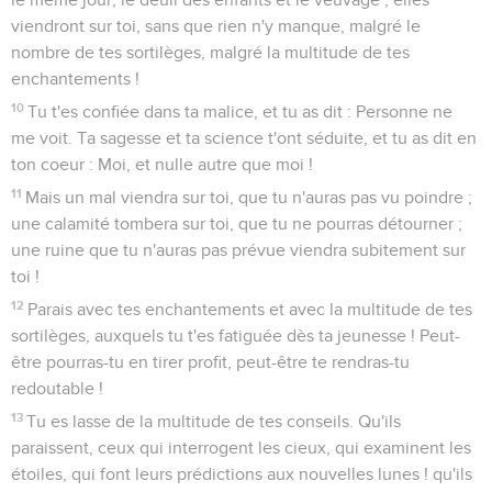
viendront sur toi, sans que rien n'y manque, malgré le
nombre de tes sortilèges, malgré la multitude de tes
enchantements !
10
Tu t'es confiée dans ta malice, et tu as dit : Personne ne
me voit. Ta sagesse et ta science t'ont séduite, et tu as dit en
ton coeur : Moi, et nulle autre que moi !
11
Mais un mal viendra sur toi, que tu n'auras pas vu poindre ;
une calamité tombera sur toi, que tu ne pourras détourner ;
une ruine que tu n'auras pas prévue viendra subitement sur
toi !
12
Parais avec tes enchantements et avec la multitude de tes
sortilèges, auxquels tu t'es fatiguée dès ta jeunesse ! Peut-
être pourras-tu en tirer profit, peut-être te rendras-tu
redoutable !
13
Tu es lasse de la multitude de tes conseils. Qu'ils
paraissent, ceux qui interrogent les cieux, qui examinent les
étoiles, qui font leurs prédictions aux nouvelles lunes ! qu'ils