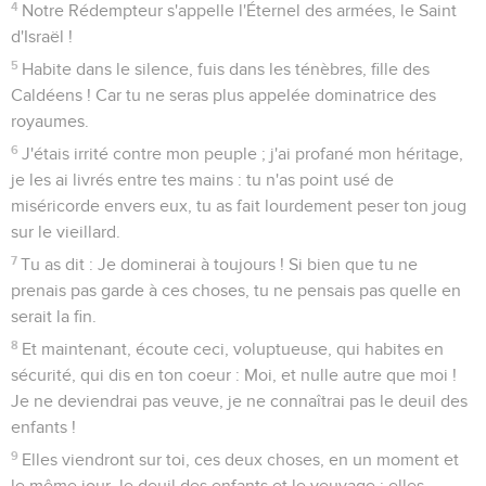
4
Notre Rédempteur s'appelle l'Éternel des armées, le Saint
d'Israël !
5
Habite dans le silence, fuis dans les ténèbres, fille des
Caldéens ! Car tu ne seras plus appelée dominatrice des
royaumes.
6
J'étais irrité contre mon peuple ; j'ai profané mon héritage,
je les ai livrés entre tes mains : tu n'as point usé de
miséricorde envers eux, tu as fait lourdement peser ton joug
sur le vieillard.
7
Tu as dit : Je dominerai à toujours ! Si bien que tu ne
prenais pas garde à ces choses, tu ne pensais pas quelle en
serait la fin.
8
Et maintenant, écoute ceci, voluptueuse, qui habites en
sécurité, qui dis en ton coeur : Moi, et nulle autre que moi !
Je ne deviendrai pas veuve, je ne connaîtrai pas le deuil des
enfants !
9
Elles viendront sur toi, ces deux choses, en un moment et
le même jour, le deuil des enfants et le veuvage ; elles