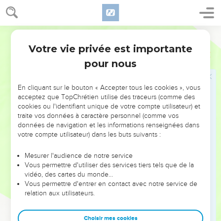
moi en vain. Je suis l'Éternel qui prononce ce qui est juste,
et qui déclare ce qui est droit.
Ostervald
La conversion des nations
Votre vie privée est importante
Esaïe
45
20
Assemblez-vous et venez, approchez-vous ensemble,
pour nous
réchappés des nations ! Ils n'ont point de connaissance, ceux
qui portent leur idole de bois, et qui adressent leur prière à
En cliquant sur le bouton « Accepter tous les cookies », vous
un dieu qui ne sauve point.
acceptez que TopChrétien utilise des traceurs (comme des
cookies ou l'identifiant unique de votre compte utilisateur) et
21
Annoncez-le, faites-les venir, et qu'ils consultent
traite vos données à caractère personnel (comme vos
ensemble ! Qui a fait entendre ces choses dès l'origine, et
données de navigation et les informations renseignées dans
les a déclarées dès longtemps ? N'est-ce pas moi, l'Éternel ?
votre compte utilisateur) dans les buts suivants :
Et il n'y a point d'autre Dieu que moi. Il n'y a point de Dieu
Mesurer l'audience de notre service
juste et sauveur, que moi.
Vous permettre d'utiliser des services tiers tels que de la
22
Regardez vers moi et soyez sauvés, vous tous les bouts
vidéo, des cartes du monde…
Vous permettre d'entrer en contact avec notre service de
de la terre ! Car je suis Dieu, et il n'y en a point d'autre.
relation aux utilisateurs.
23
J'ai juré par moi-même, et de ma bouche est sortie la
vérité, une parole qui ne sera point révoquée : C'est que tout
Choisir mes cookies