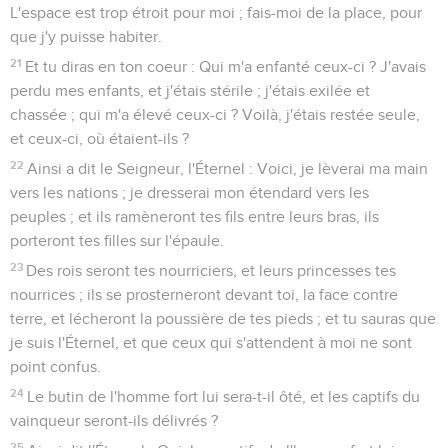
L'espace est trop étroit pour moi ; fais-moi de la place, pour
que j'y puisse habiter.
21
Et tu diras en ton coeur : Qui m'a enfanté ceux-ci ? J'avais
perdu mes enfants, et j'étais stérile ; j'étais exilée et
chassée ; qui m'a élevé ceux-ci ? Voilà, j'étais restée seule,
et ceux-ci, où étaient-ils ?
22
Ainsi a dit le Seigneur, l'Éternel : Voici, je lèverai ma main
vers les nations ; je dresserai mon étendard vers les
peuples ; et ils ramèneront tes fils entre leurs bras, ils
porteront tes filles sur l'épaule.
23
Des rois seront tes nourriciers, et leurs princesses tes
nourrices ; ils se prosterneront devant toi, la face contre
terre, et lécheront la poussière de tes pieds ; et tu sauras que
je suis l'Éternel, et que ceux qui s'attendent à moi ne sont
point confus.
24
Le butin de l'homme fort lui sera-t-il ôté, et les captifs du
vainqueur seront-ils délivrés ?
25