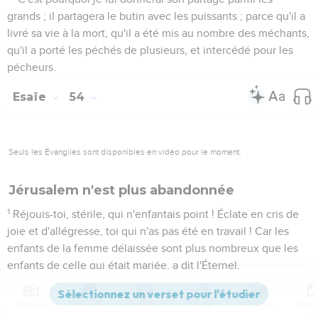
grands ; il partagera le butin avec les puissants ; parce qu'il a
livré sa vie à la mort, qu'il a été mis au nombre des méchants,
qu'il a porté les péchés de plusieurs, et intercédé pour les
pécheurs.
Esaïe
54
Seuls les Évangiles sont disponibles en vidéo pour le moment.
Jérusalem n'est plus abandonnée
1
Réjouis-toi, stérile, qui n'enfantais point ! Éclate en cris de
joie et d'allégresse, toi qui n'as pas été en travail ! Car les
enfants de la femme délaissée sont plus nombreux que les
enfants de celle qui était mariée, a dit l'Éternel.
2
Agrandis l'espace de ta tente, et qu'on élargisse les
tentures de ta demeure ; ne resserre pas, allonge tes
Contenus
Versions
Commentaires
Strong
Dictionnaire