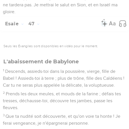
ne tardera pas. Je mettrai le salut en Sion, et en Israël ma
gloire.
Esaïe
47
Seuls les Évangiles sont disponibles en vidéo pour le moment.
L'abaissement de Babylone
1
Descends, assieds-toi dans la poussière, vierge, fille de
Babel ! Assieds-toi à terre ; plus de trône, fille des Caldéens !
Car tu ne seras plus appelée la délicate, la voluptueuse.
2
Prends les deux meules, et mouds de la farine ; défais tes
tresses, déchausse-toi, découvre tes jambes, passe les
fleuves.
3
Que ta nudité soit découverte, et qu'on voie ta honte ! Je
ferai vengeance, je n'épargnerai personne.