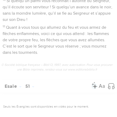
Si quelqu’un parmi vous reconnaît l’autorité du Seigneur,
qu’il écoute son serviteur ! Si quelqu’un avance dans le noir,
sans la moindre lumière, qu’il se fie au Seigneur et s’appuie
sur son Dieu !
11
Quant à vous tous qui allumez du feu et vous armez de
flèches enflammées, voici ce qui vous attend : les flammes
de votre propre feu, les flèches que vous avez allumées.
C’est le sort que le Seigneur vous réserve ; vous mourrez
dans les tourments.
© Société biblique française – Bibli’O, 1997, avec autorisation. Pour vous procurer
une Bible imprimée, rendez-vous sur www.editionsbiblio.fr
Esaïe
51
Seuls les Évangiles sont disponibles en vidéo pour le moment.