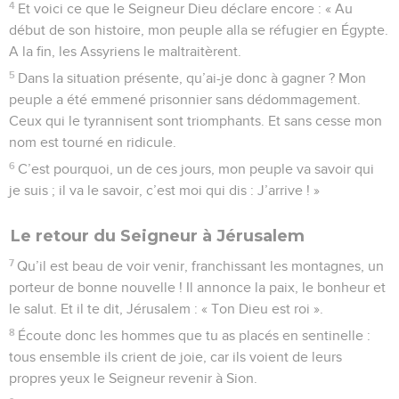
4
Et voici ce que le Seigneur Dieu déclare encore : « Au
début de son histoire, mon peuple alla se réfugier en Égypte.
A la fin, les Assyriens le maltraitèrent.
5
Dans la situation présente, qu’ai-je donc à gagner ? Mon
peuple a été emmené prisonnier sans dédommagement.
Ceux qui le tyrannisent sont triomphants. Et sans cesse mon
nom est tourné en ridicule.
6
C’est pourquoi, un de ces jours, mon peuple va savoir qui
je suis ; il va le savoir, c’est moi qui dis : J’arrive ! »
Le retour du Seigneur à Jérusalem
7
Qu’il est beau de voir venir, franchissant les montagnes, un
porteur de bonne nouvelle ! Il annonce la paix, le bonheur et
le salut. Et il te dit, Jérusalem : « Ton Dieu est roi ».
8
Écoute donc les hommes que tu as placés en sentinelle :
tous ensemble ils crient de joie, car ils voient de leurs
propres yeux le Seigneur revenir à Sion.