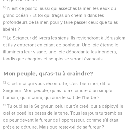
10
N’est-ce pas toi aussi qui asséchas la mer, les eaux du
grand océan ? Et toi qui traças un chemin dans les
profondeurs de la mer, pour y faire passer ceux que tu as
libérés ?
11
Le Seigneur délivrera les siens. Ils reviendront à Jérusalem
et ils y entreront en criant de bonheur. Une joie éternelle
illuminera leur visage, une joie débordante les inondera,
tandis que chagrins et soupirs se seront évanouis.
Mon peuple, qu'as-tu à craindre?
12
C’est moi qui vous réconforte, c’est bien moi, dit le
Seigneur. Mon peuple, qu’as-tu à craindre d’un simple
humain, qui mourra, qui aura le sort de l’herbe ?
13
Tu oublies le Seigneur, celui qui t’a créé, qui a déployé le
ciel et posé les bases de la terre. Tous les jours tu trembles
de peur devant la fureur de l’oppresseur, comme s’il était
prêt à te détruire. Mais que reste-t-il de sa fureur ?