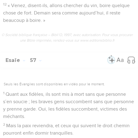
12
« Venez, disent-ils, allons chercher du vin, boire quelque
chose de fort. Demain sera comme aujourd’hui, il reste
beaucoup à boire. »
© Société biblique française – Bibli’O, 1997, avec autorisation. Pour vous procurer
une Bible imprimée, rendez-vous sur www.editionsbiblio.fr
Esaïe
57
Seuls les Évangiles sont disponibles en vidéo pour le moment.
1
Quant aux fidèles, ils sont mis à mort sans que personne
s’en soucie ; les braves gens succombent sans que personne
y prenne garde. Oui, les fidèles succombent, victimes des
méchants.
2
Mais la paix reviendra, et ceux qui suivent le droit chemin
pourront enfin dormir tranquilles.