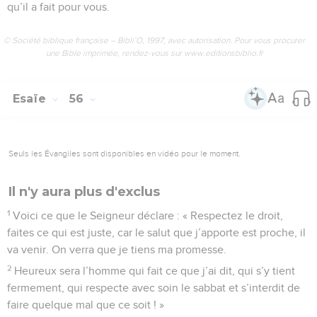
qu’il a fait pour vous.
© Société biblique française – Bibli’O, 1997, avec autorisation. Pour vous procurer
une Bible imprimée, rendez-vous sur www.editionsbiblio.fr
Esaïe
56
Seuls les Évangiles sont disponibles en vidéo pour le moment.
Il n'y aura plus d'exclus
1
Voici ce que le Seigneur déclare : « Respectez le droit,
faites ce qui est juste, car le salut que j’apporte est proche, il
va venir. On verra que je tiens ma promesse.
2
Heureux sera l’homme qui fait ce que j’ai dit, qui s’y tient
fermement, qui respecte avec soin le sabbat et s’interdit de
faire quelque mal que ce soit ! »