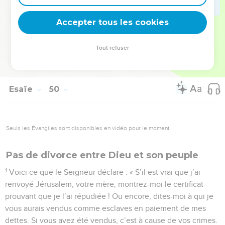
Seigneur, et que j’ai pris ta cause en mains, moi, le Dieu fort
Accepter tous les cookies
de Jacob. »
© Société biblique française – Bibli’O, 1997, avec autorisation. Pour vous procurer
Tout refuser
une Bible imprimée, rendez-vous sur www.editionsbiblio.fr
Esaïe
50
Seuls les Évangiles sont disponibles en vidéo pour le moment.
Pas de divorce entre Dieu et son peuple
1
Voici ce que le Seigneur déclare : « S’il est vrai que j’ai
renvoyé Jérusalem, votre mère, montrez-moi le certificat
prouvant que je l’ai répudiée ! Ou encore, dites-moi à qui je
vous aurais vendus comme esclaves en paiement de mes
dettes. Si vous avez été vendus, c’est à cause de vos crimes.