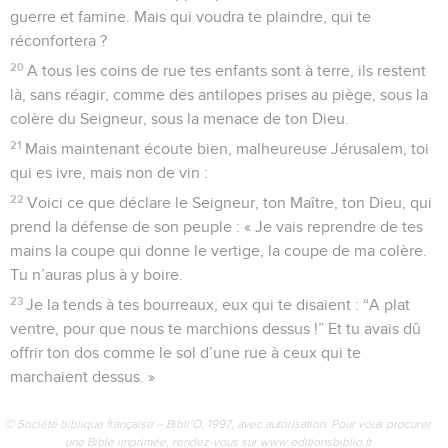
guerre et famine. Mais qui voudra te plaindre, qui te
réconfortera ?
20
A tous les coins de rue tes enfants sont à terre, ils restent
là, sans réagir, comme des antilopes prises au piège, sous la
colère du Seigneur, sous la menace de ton Dieu.
21
Mais maintenant écoute bien, malheureuse Jérusalem, toi
qui es ivre, mais non de vin :
22
Voici ce que déclare le Seigneur, ton Maître, ton Dieu, qui
prend la défense de son peuple : « Je vais reprendre de tes
mains la coupe qui donne le vertige, la coupe de ma colère.
Tu n’auras plus à y boire.
23
Je la tends à tes bourreaux, eux qui te disaient : “A plat
ventre, pour que nous te marchions dessus !” Et tu avais dû
offrir ton dos comme le sol d’une rue à ceux qui te
marchaient dessus. »
© Société biblique française – Bibli’O, 1997, avec autorisation. Pour vous procurer
une Bible imprimée, rendez-vous sur www.editionsbiblio.fr