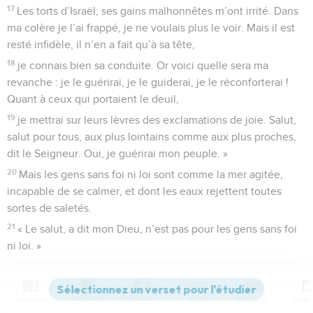
17
Les torts d’Israël, ses gains malhonnêtes m’ont irrité. Dans
ma colère je l’ai frappé, je ne voulais plus le voir. Mais il est
resté infidèle, il n’en a fait qu’à sa tête,
18
je connais bien sa conduite. Or voici quelle sera ma
revanche : je le guérirai, je le guiderai, je le réconforterai !
Quant à ceux qui portaient le deuil,
19
je mettrai sur leurs lèvres des exclamations de joie. Salut,
salut pour tous, aux plus lointains comme aux plus proches,
dit le Seigneur. Oui, je guérirai mon peuple. »
20
Mais les gens sans foi ni loi sont comme la mer agitée,
incapable de se calmer, et dont les eaux rejettent toutes
sortes de saletés.
21
« Le salut, a dit mon Dieu, n’est pas pour les gens sans foi
ni loi. »
© Société biblique française – Bibli’O, 1997, avec autorisation. Pour vous procurer
une Bible imprimée, rendez-vous sur www.editionsbiblio.fr
Contenus
Versions
Commentaires
Strong
Dictionnaire