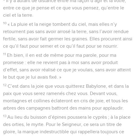
Il y a autant de distance entre ma façon d’agir et la vôtre,
entre ce que je pense et ce que vous pensez, qu’entre le
ciel et la terre.
10
« La pluie et la neige tombent du ciel, mais elles n’y
retournent pas sans avoir arrosé la terre, sans l’avoir rendue
fertile, sans avoir fait germer les graines. Elles procurent ainsi
ce qu’il faut pour semer et ce qu’il faut pour se nourrir.
11
Eh bien, il en est de même pour ma parole, pour ma
promesse : elle ne revient pas à moi sans avoir produit
d’effet, sans avoir réalisé ce que je voulais, sans avoir atteint
le but que je lui avais fixé. »
12
C’est dans la joie que vous quitterez Babylone, et dans la
paix que vous serez ramenés chez vous. Devant vous,
montagnes et collines éclateront en cris de joie, et tous les
arbres des campagnes battront des mains pour applaudir.
13
Au lieu du buisson d’épines poussera le cyprès ; à la place
des orties, le myrte. Pour le Seigneur, ce sera un titre de
gloire, la marque indestructible qui rappellera toujours ce