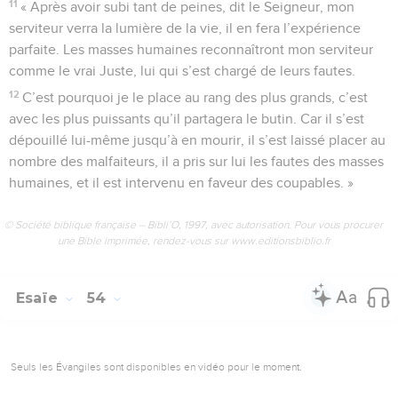
11
« Après avoir subi tant de peines, dit le Seigneur, mon
serviteur verra la lumière de la vie, il en fera l’expérience
parfaite. Les masses humaines reconnaîtront mon serviteur
comme le vrai Juste, lui qui s’est chargé de leurs fautes.
12
C’est pourquoi je le place au rang des plus grands, c’est
avec les plus puissants qu’il partagera le butin. Car il s’est
dépouillé lui-même jusqu’à en mourir, il s’est laissé placer au
nombre des malfaiteurs, il a pris sur lui les fautes des masses
humaines, et il est intervenu en faveur des coupables. »
© Société biblique française – Bibli’O, 1997, avec autorisation. Pour vous procurer
une Bible imprimée, rendez-vous sur www.editionsbiblio.fr
Esaïe
54
Seuls les Évangiles sont disponibles en vidéo pour le moment.