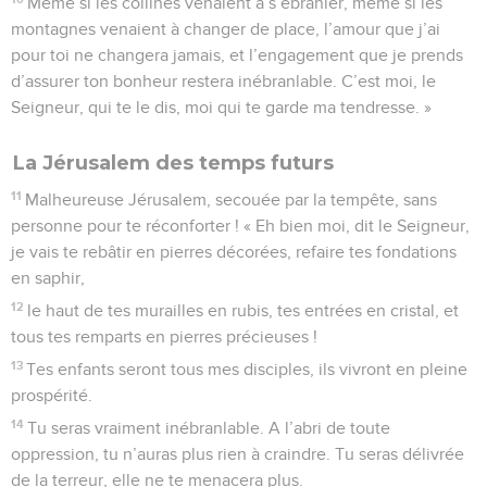
Même si les collines venaient à s’ébranler, même si les
montagnes venaient à changer de place, l’amour que j’ai
pour toi ne changera jamais, et l’engagement que je prends
d’assurer ton bonheur restera inébranlable. C’est moi, le
Seigneur, qui te le dis, moi qui te garde ma tendresse. »
La Jérusalem des temps futurs
11
Malheureuse Jérusalem, secouée par la tempête, sans
personne pour te réconforter ! « Eh bien moi, dit le Seigneur,
je vais te rebâtir en pierres décorées, refaire tes fondations
en saphir,
12
le haut de tes murailles en rubis, tes entrées en cristal, et
tous tes remparts en pierres précieuses !
13
Tes enfants seront tous mes disciples, ils vivront en pleine
prospérité.
14
Tu seras vraiment inébranlable. A l’abri de toute
oppression, tu n’auras plus rien à craindre. Tu seras délivrée
de la terreur, elle ne te menacera plus.