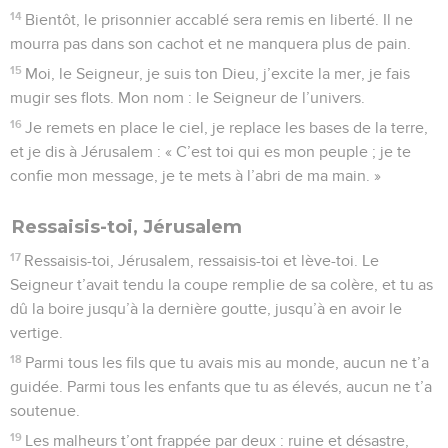
14
Bientôt, le prisonnier accablé sera remis en liberté. Il ne
mourra pas dans son cachot et ne manquera plus de pain.
15
Moi, le Seigneur, je suis ton Dieu, j’excite la mer, je fais
mugir ses flots. Mon nom : le Seigneur de l’univers.
16
Je remets en place le ciel, je replace les bases de la terre,
et je dis à Jérusalem : « C’est toi qui es mon peuple ; je te
confie mon message, je te mets à l’abri de ma main. »
Ressaisis-toi, Jérusalem
17
Ressaisis-toi, Jérusalem, ressaisis-toi et lève-toi. Le
Seigneur t’avait tendu la coupe remplie de sa colère, et tu as
dû la boire jusqu’à la dernière goutte, jusqu’à en avoir le
vertige.
18
Parmi tous les fils que tu avais mis au monde, aucun ne t’a
guidée. Parmi tous les enfants que tu as élevés, aucun ne t’a
soutenue.
19
Les malheurs t’ont frappée par deux : ruine et désastre,