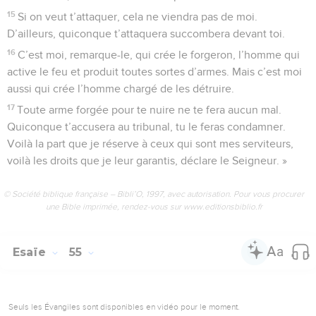
15
Si on veut t’attaquer, cela ne viendra pas de moi.
D’ailleurs, quiconque t’attaquera succombera devant toi.
16
C’est moi, remarque-le, qui crée le forgeron, l’homme qui
active le feu et produit toutes sortes d’armes. Mais c’est moi
aussi qui crée l’homme chargé de les détruire.
17
Toute arme forgée pour te nuire ne te fera aucun mal.
Quiconque t’accusera au tribunal, tu le feras condamner.
Voilà la part que je réserve à ceux qui sont mes serviteurs,
voilà les droits que je leur garantis, déclare le Seigneur. »
© Société biblique française – Bibli’O, 1997, avec autorisation. Pour vous procurer
une Bible imprimée, rendez-vous sur www.editionsbiblio.fr
Esaïe
55
Seuls les Évangiles sont disponibles en vidéo pour le moment.