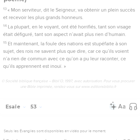
13
« Mon serviteur, dit le Seigneur, va obtenir un plein succès
et recevoir les plus grands honneurs.
14
La plupart, en le voyant, ont été horrifiés, tant son visage
était défiguré, tant son aspect n’avait plus rien d’humain.
15
Et maintenant, la foule des nations est stupéfaite à son
sujet, des rois ne savent plus que dire, car ce qu’ils voient
n’a rien de commun avec ce qu’on a pu leur raconter, ce
qu’ils apprennent est inouï. »
© Société biblique française – Bibli’O, 1997, avec autorisation. Pour vous procurer
une Bible imprimée, rendez-vous sur www.editionsbiblio.fr
Esaïe
53
Seuls les Évangiles sont disponibles en vidéo pour le moment.
1