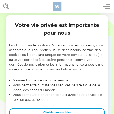
ramèneront tes fils en les prenant dans leurs bras, ils
ramèneront tes filles en les portant sur leurs épaules.
Français Courant
23
Tu auras, pour tes enfants, des princesses comme
nourrices, des rois comme éducateurs. Ils s’inclineront
Votre vie privée est importante
Esaïe
49
devant toi, le visage contre terre, léchant la poussière de tes
pour nous
pieds. Alors tu reconnaîtras que je suis le Seigneur, et que
ceux qui comptent sur moi ne sont jamais déçus. »
En cliquant sur le bouton « Accepter tous les cookies », vous
24
Va-t-on reprendre à l’homme de guerre le butin dont il
acceptez que TopChrétien utilise des traceurs (comme des
cookies ou l'identifiant unique de votre compte utilisateur) et
s’est emparé ? Va-t-on arracher à la brute celui qui est son
traite vos données à caractère personnel (comme vos
prisonnier ?
données de navigation et les informations renseignées dans
25
votre compte utilisateur) dans les buts suivants :
Oui, et voici ce que déclare le Seigneur : « Je vais
reprendre à l’homme de guerre celui qu’il avait fait
Mesurer l'audience de notre service
prisonnier, je vais arracher à la brute le butin dont il s’est
Vous permettre d'utiliser des services tiers tels que de la
emparé ! Jérusalem, je vais moi-même prendre à partie tes
vidéo, des cartes du monde…
adversaires et délivrer tes enfants.
Vous permettre d'entrer en contact avec notre service de
relation aux utilisateurs.
26
Je forcerai tes oppresseurs à manger leur propre chair, à
s’enivrer de leur sang comme on s’enivre de vin nouveau.
Choisir mes cookies
Alors tout être vivant saura que ton sauveur, c’est moi, le