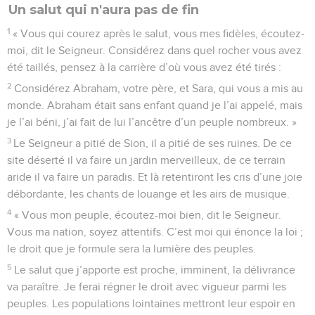
Un salut qui n'aura pas de fin
1
« Vous qui courez après le salut, vous mes fidèles, écoutez-
moi, dit le Seigneur. Considérez dans quel rocher vous avez
été taillés, pensez à la carrière d’où vous avez été tirés :
2
Considérez Abraham, votre père, et Sara, qui vous a mis au
monde. Abraham était sans enfant quand je l’ai appelé, mais
je l’ai béni, j’ai fait de lui l’ancêtre d’un peuple nombreux. »
3
Le Seigneur a pitié de Sion, il a pitié de ses ruines. De ce
site déserté il va faire un jardin merveilleux, de ce terrain
aride il va faire un paradis. Et là retentiront les cris d’une joie
débordante, les chants de louange et les airs de musique.
4
« Vous mon peuple, écoutez-moi bien, dit le Seigneur.
Vous ma nation, soyez attentifs. C’est moi qui énonce la loi ;
le droit que je formule sera la lumière des peuples.
5
Le salut que j’apporte est proche, imminent, la délivrance
va paraître. Je ferai régner le droit avec vigueur parmi les
peuples. Les populations lointaines mettront leur espoir en