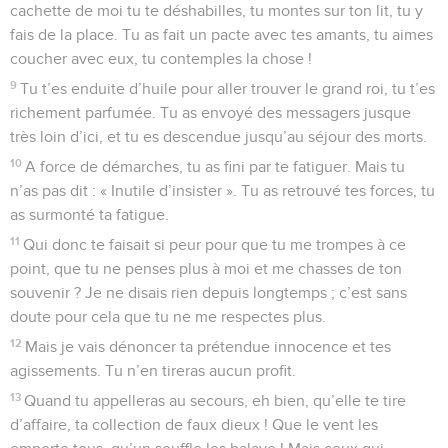
cachette de moi tu te déshabilles, tu montes sur ton lit, tu y
fais de la place. Tu as fait un pacte avec tes amants, tu aimes
coucher avec eux, tu contemples la chose !
9
Tu t’es enduite d’huile pour aller trouver le grand roi, tu t’es
richement parfumée. Tu as envoyé des messagers jusque
très loin d’ici, et tu es descendue jusqu’au séjour des morts.
10
A force de démarches, tu as fini par te fatiguer. Mais tu
n’as pas dit : « Inutile d’insister ». Tu as retrouvé tes forces, tu
as surmonté ta fatigue.
11
Qui donc te faisait si peur pour que tu me trompes à ce
point, que tu ne penses plus à moi et me chasses de ton
souvenir ? Je ne disais rien depuis longtemps ; c’est sans
doute pour cela que tu ne me respectes plus.
12
Mais je vais dénoncer ta prétendue innocence et tes
agissements. Tu n’en tireras aucun profit.
13
Quand tu appelleras au secours, eh bien, qu’elle te tire
d’affaire, ta collection de faux dieux ! Que le vent les