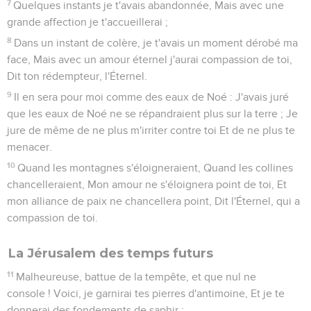
7
Quelques instants je t'avais abandonnée, Mais avec une
grande affection je t'accueillerai ;
8
Dans un instant de colère, je t'avais un moment dérobé ma
face, Mais avec un amour éternel j'aurai compassion de toi,
Dit ton rédempteur, l'Éternel.
9
Il en sera pour moi comme des eaux de Noé : J'avais juré
que les eaux de Noé ne se répandraient plus sur la terre ; Je
jure de même de ne plus m'irriter contre toi Et de ne plus te
menacer.
10
Quand les montagnes s'éloigneraient, Quand les collines
chancelleraient, Mon amour ne s'éloignera point de toi, Et
mon alliance de paix ne chancellera point, Dit l'Éternel, qui a
compassion de toi.
La Jérusalem des temps futurs
11
Malheureuse, battue de la tempête, et que nul ne
console ! Voici, je garnirai tes pierres d'antimoine, Et je te
donnerai des fondements de saphir ;