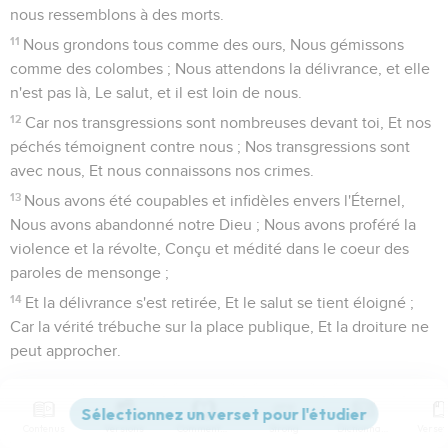
nous ressemblons à des morts.
11
Nous grondons tous comme des ours, Nous gémissons
comme des colombes ; Nous attendons la délivrance, et elle
n'est pas là, Le salut, et il est loin de nous.
12
Car nos transgressions sont nombreuses devant toi, Et nos
péchés témoignent contre nous ; Nos transgressions sont
avec nous, Et nous connaissons nos crimes.
13
Nous avons été coupables et infidèles envers l'Éternel,
Nous avons abandonné notre Dieu ; Nous avons proféré la
violence et la révolte, Conçu et médité dans le coeur des
paroles de mensonge ;
14
Et la délivrance s'est retirée, Et le salut se tient éloigné ;
Car la vérité trébuche sur la place publique, Et la droiture ne
peut approcher.
L'intervention du Seigneur
Contenus
Versions
Commentaires
Strong
Dictionnaire
15
La vérité a disparu, Et celui qui s'éloigne du mal est