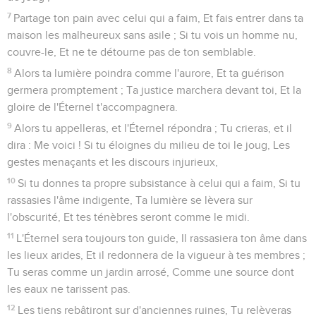
7
Partage ton pain avec celui qui a faim, Et fais entrer dans ta
maison les malheureux sans asile ; Si tu vois un homme nu,
couvre-le, Et ne te détourne pas de ton semblable.
8
Alors ta lumière poindra comme l'aurore, Et ta guérison
germera promptement ; Ta justice marchera devant toi, Et la
gloire de l'Éternel t'accompagnera.
9
Alors tu appelleras, et l'Éternel répondra ; Tu crieras, et il
dira : Me voici ! Si tu éloignes du milieu de toi le joug, Les
gestes menaçants et les discours injurieux,
10
Si tu donnes ta propre subsistance à celui qui a faim, Si tu
rassasies l'âme indigente, Ta lumière se lèvera sur
l'obscurité, Et tes ténèbres seront comme le midi.
11
L'Éternel sera toujours ton guide, Il rassasiera ton âme dans
les lieux arides, Et il redonnera de la vigueur à tes membres ;
Tu seras comme un jardin arrosé, Comme une source dont
les eaux ne tarissent pas.
12
Les tiens rebâtiront sur d'anciennes ruines, Tu relèveras