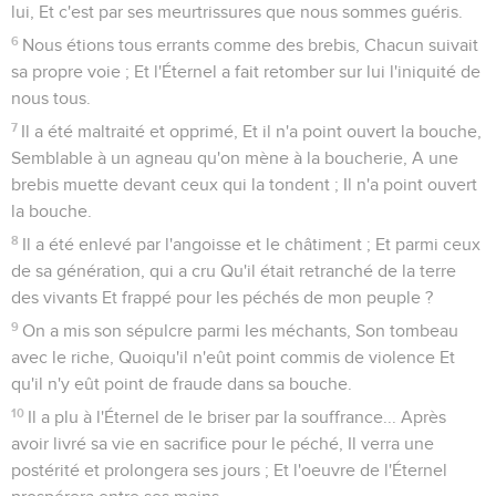
lui, Et c'est par ses meurtrissures que nous sommes guéris.
6
Nous étions tous errants comme des brebis, Chacun suivait
sa propre voie ; Et l'Éternel a fait retomber sur lui l'iniquité de
nous tous.
7
Il a été maltraité et opprimé, Et il n'a point ouvert la bouche,
Semblable à un agneau qu'on mène à la boucherie, A une
brebis muette devant ceux qui la tondent ; Il n'a point ouvert
la bouche.
8
Il a été enlevé par l'angoisse et le châtiment ; Et parmi ceux
de sa génération, qui a cru Qu'il était retranché de la terre
des vivants Et frappé pour les péchés de mon peuple ?
9
On a mis son sépulcre parmi les méchants, Son tombeau
avec le riche, Quoiqu'il n'eût point commis de violence Et
qu'il n'y eût point de fraude dans sa bouche.
10
Il a plu à l'Éternel de le briser par la souffrance... Après
avoir livré sa vie en sacrifice pour le péché, Il verra une
postérité et prolongera ses jours ; Et l'oeuvre de l'Éternel