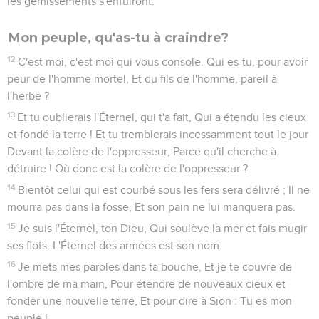
les gémissements s'enfuiront.
Mon peuple, qu'as-tu à craindre?
12
C'est moi, c'est moi qui vous console. Qui es-tu, pour avoir
peur de l'homme mortel, Et du fils de l'homme, pareil à
l'herbe ?
13
Et tu oublierais l'Éternel, qui t'a fait, Qui a étendu les cieux
et fondé la terre ! Et tu tremblerais incessamment tout le jour
Devant la colère de l'oppresseur, Parce qu'il cherche à
détruire ! Où donc est la colère de l'oppresseur ?
14
Bientôt celui qui est courbé sous les fers sera délivré ; Il ne
mourra pas dans la fosse, Et son pain ne lui manquera pas.
15
Je suis l'Éternel, ton Dieu, Qui soulève la mer et fais mugir
ses flots. L'Éternel des armées est son nom.
16
Je mets mes paroles dans ta bouche, Et je te couvre de
l'ombre de ma main, Pour étendre de nouveaux cieux et
fonder une nouvelle terre, Et pour dire à Sion : Tu es mon
peuple !