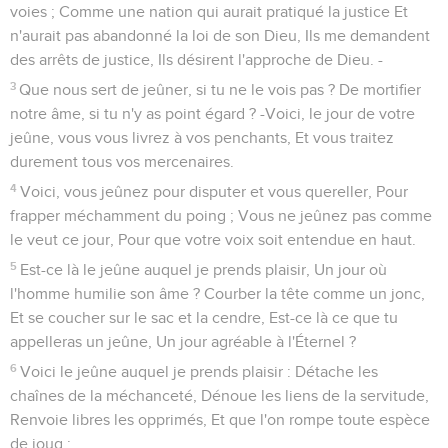
voies ; Comme une nation qui aurait pratiqué la justice Et
n'aurait pas abandonné la loi de son Dieu, Ils me demandent
des arrêts de justice, Ils désirent l'approche de Dieu. -
3
Que nous sert de jeûner, si tu ne le vois pas ? De mortifier
notre âme, si tu n'y as point égard ? -Voici, le jour de votre
jeûne, vous vous livrez à vos penchants, Et vous traitez
durement tous vos mercenaires.
4
Voici, vous jeûnez pour disputer et vous quereller, Pour
frapper méchamment du poing ; Vous ne jeûnez pas comme
le veut ce jour, Pour que votre voix soit entendue en haut.
5
Est-ce là le jeûne auquel je prends plaisir, Un jour où
l'homme humilie son âme ? Courber la tête comme un jonc,
Et se coucher sur le sac et la cendre, Est-ce là ce que tu
appelleras un jeûne, Un jour agréable à l'Éternel ?
6
Voici le jeûne auquel je prends plaisir : Détache les
chaînes de la méchanceté, Dénoue les liens de la servitude,
Renvoie libres les opprimés, Et que l'on rompe toute espèce
de joug ;