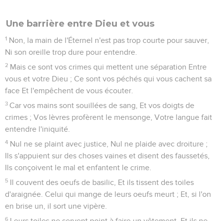
Une barrière entre Dieu et vous
1
Non, la main de l'Éternel n'est pas trop courte pour sauver,
Ni son oreille trop dure pour entendre.
2
Mais ce sont vos crimes qui mettent une séparation Entre
vous et votre Dieu ; Ce sont vos péchés qui vous cachent sa
face Et l'empêchent de vous écouter.
3
Car vos mains sont souillées de sang, Et vos doigts de
crimes ; Vos lèvres profèrent le mensonge, Votre langue fait
entendre l'iniquité.
4
Nul ne se plaint avec justice, Nul ne plaide avec droiture ;
Ils s'appuient sur des choses vaines et disent des faussetés,
Ils conçoivent le mal et enfantent le crime.
5
Il couvent des oeufs de basilic, Et ils tissent des toiles
d'araignée. Celui qui mange de leurs oeufs meurt ; Et, si l'on
en brise un, il sort une vipère.
6
Leurs toiles ne servent point à faire un vêtement, Et ils ne