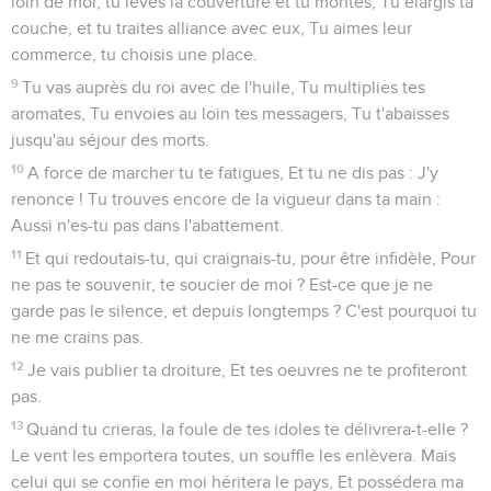
loin de moi, tu lèves la couverture et tu montes, Tu élargis ta
couche, et tu traites alliance avec eux, Tu aimes leur
commerce, tu choisis une place.
9
Tu vas auprès du roi avec de l'huile, Tu multiplies tes
aromates, Tu envoies au loin tes messagers, Tu t'abaisses
jusqu'au séjour des morts.
10
A force de marcher tu te fatigues, Et tu ne dis pas : J'y
renonce ! Tu trouves encore de la vigueur dans ta main :
Aussi n'es-tu pas dans l'abattement.
11
Et qui redoutais-tu, qui craignais-tu, pour être infidèle, Pour
ne pas te souvenir, te soucier de moi ? Est-ce que je ne
garde pas le silence, et depuis longtemps ? C'est pourquoi tu
ne me crains pas.
12
Je vais publier ta droiture, Et tes oeuvres ne te profiteront
pas.
13
Quand tu crieras, la foule de tes idoles te délivrera-t-elle ?
Le vent les emportera toutes, un souffle les enlèvera. Mais
celui qui se confie en moi héritera le pays, Et possédera ma