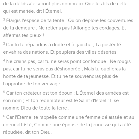
de la délaissée seront plus nombreux Que les fils de celle
qui est mariée, dit l'Éternel.
2
Élargis l'espace de ta tente ; Qu'on déploie les couvertures
de ta demeure : Ne retiens pas ! Allonge tes cordages, Et
affermis tes pieux !
3
Car tu te répandras à droite et à gauche ; Ta postérité
envahira des nations, Et peuplera des villes désertes.
4
Ne crains pas, car tu ne seras point confondue ; Ne rougis
pas, car tu ne seras pas déshonorée ; Mais tu oublieras la
honte de ta jeunesse, Et tu ne te souviendras plus de
l'opprobre de ton veuvage.
5
Car ton créateur est ton époux : L'Éternel des armées est
son nom ; Et ton rédempteur est le Saint d'Israël : Il se
nomme Dieu de toute la terre ;
6
Car l'Éternel te rappelle comme une femme délaissée et au
coeur attristé, Comme une épouse de la jeunesse qui a été
répudiée, dit ton Dieu.