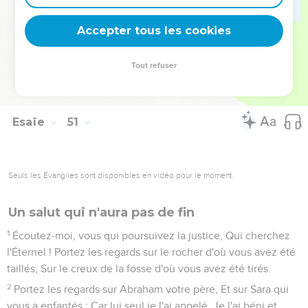
manque de lumière, Qu'il se confie dans le nom de l'Éternel,
Et qu'il s'appuie sur son Dieu !
Accepter tous les cookies
11
Voici, vous tous qui allumez un feu, Et qui êtes armés de
torches, Allez au milieu de votre feu et de vos torches
Tout refuser
enflammées ! C'est par ma main que ces choses vous
arriveront ; Vous vous coucherez dans la douleur.
Esaïe
51
Seuls les Évangiles sont disponibles en vidéo pour le moment.
Un salut qui n'aura pas de fin
1
Écoutez-moi, vous qui poursuivez la justice, Qui cherchez
l'Éternel ! Portez les regards sur le rocher d'où vous avez été
taillés, Sur le creux de la fosse d'où vous avez été tirés.
2
Portez les regards sur Abraham votre père, Et sur Sara qui
vous a enfantés ; Car lui seul je l'ai appelé, Je l'ai béni et