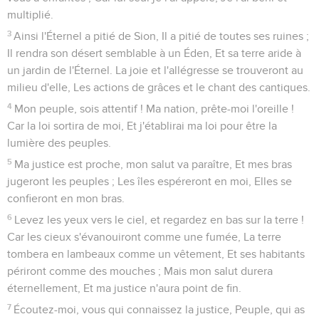
multiplié.
3
Ainsi l'Éternel a pitié de Sion, Il a pitié de toutes ses ruines ;
Il rendra son désert semblable à un Éden, Et sa terre aride à
un jardin de l'Éternel. La joie et l'allégresse se trouveront au
milieu d'elle, Les actions de grâces et le chant des cantiques.
4
Mon peuple, sois attentif ! Ma nation, prête-moi l'oreille !
Car la loi sortira de moi, Et j'établirai ma loi pour être la
lumière des peuples.
5
Ma justice est proche, mon salut va paraître, Et mes bras
jugeront les peuples ; Les îles espéreront en moi, Elles se
confieront en mon bras.
6
Levez les yeux vers le ciel, et regardez en bas sur la terre !
Car les cieux s'évanouiront comme une fumée, La terre
tombera en lambeaux comme un vêtement, Et ses habitants
périront comme des mouches ; Mais mon salut durera
éternellement, Et ma justice n'aura point de fin.
7
Écoutez-moi, vous qui connaissez la justice, Peuple, qui as