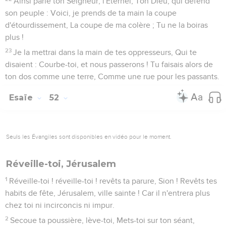
Ainsi parle ton Seigneur, l'Éternel, Ton Dieu, qui défend
son peuple : Voici, je prends de ta main la coupe
d'étourdissement, La coupe de ma colère ; Tu ne la boiras
plus !
23
Je la mettrai dans la main de tes oppresseurs, Qui te
disaient : Courbe-toi, et nous passerons ! Tu faisais alors de
ton dos comme une terre, Comme une rue pour les passants.
Esaïe
52
Seuls les Évangiles sont disponibles en vidéo pour le moment.
Réveille-toi, Jérusalem
1
Réveille-toi ! réveille-toi ! revêts ta parure, Sion ! Revêts tes
habits de fête, Jérusalem, ville sainte ! Car il n'entrera plus
chez toi ni incirconcis ni impur.
2
Secoue ta poussière, lève-toi, Mets-toi sur ton séant,