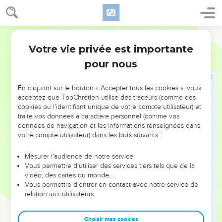
6
J'ai livré mon dos à ceux qui me frappaient, Et mes joues à
ceux qui m'arrachaient la barbe ; Je n'ai pas dérobé mon
Segond 1910
visage Aux ignominies et aux crachats.
7
Votre vie privée est importante
Mais le Seigneur, l'Éternel, m'a secouru ; C'est pourquoi je
Esaïe
50
n'ai point été déshonoré, C'est pourquoi j'ai rendu mon
pour nous
visage semblable à un caillou, Sachant que je ne serais point
confondu.
En cliquant sur le bouton « Accepter tous les cookies », vous
8
acceptez que TopChrétien utilise des traceurs (comme des
Celui qui me justifie est proche : Qui disputera contre moi ?
cookies ou l'identifiant unique de votre compte utilisateur) et
Comparaissons ensemble ! Qui est mon adversaire ? Qu'il
traite vos données à caractère personnel (comme vos
s'avance vers moi !
données de navigation et les informations renseignées dans
votre compte utilisateur) dans les buts suivants :
9
Voici, le Seigneur, l'Éternel, me secourra : Qui me
condamnera ? Voici, ils tomberont tous en lambeaux comme
Mesurer l'audience de notre service
un vêtement, La teigne les dévorera.
Vous permettre d'utiliser des services tiers tels que de la
vidéo, des cartes du monde…
Écouter le serviteur du Seigneur
Vous permettre d'entrer en contact avec notre service de
relation aux utilisateurs.
10
Quiconque parmi vous craint l'Éternel, Qu'il écoute la voix
de son serviteur ! Quiconque marche dans l'obscurité et
Choisir mes cookies